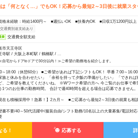
は「何となく…」でもOK！応募から最短2～3日後に就業スタ
資格未経験：時給1400円～ ■週払いOK ■扶養内OK ■日収1万1200円以上
交通費別途支給あり
交通費全額支給
通費
阪市天王寺区
王寺駅
/
大阪上本町駅
/
鶴橋駅
/
…
≪自宅からドアtoドアで30分以内！≫ご希望の勤務地を紹介します。
00～18:00（休憩60分） ■ご希望があれば下記シフトもOK！ 早番 7:00～16:00 遅
家族と休みを合わせたい」 「余裕を持って夕飯の準備がしたい」 「できれば
ど、ご希望を教えてくださいね。 ※Wワーク希望の方へ 今ご覧のお仕事で希
う1つのお仕事の勤務時間。 合計で週40時間を超える場合は応募できません。
現在も積極採用中！急募！】2カ月～ ■ご応募から最短2～3日後の就業も相
歴書不要
/
40～50代活躍中
/
服装自由
/
シフト勤務
/
10名以上の大量募集
/
電話対応
要
なる！
応募する
詳