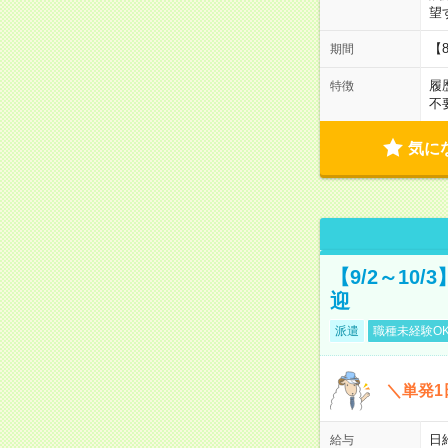
望
【
期間
履
特徴
不
気に
【9/2～10
迎
派遣
職種未経験O
＼単発1
日給
給与