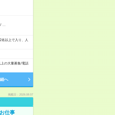
/
…
の間で2名以上で入り、人
以上の大量募集
/
電話
細へ
掲載日：2026.08.07
でお仕事