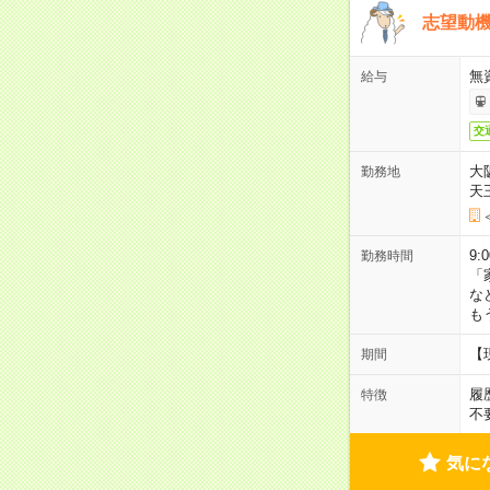
志望動機
無
給与
交
大
勤務地
天
9:
勤務時間
「
な
も
【
期間
履
特徴
不
気に