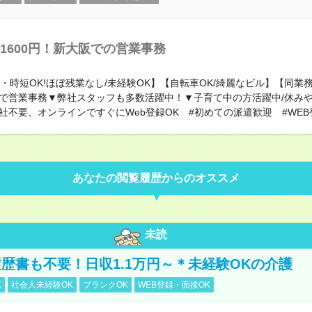
1600円！新大阪での営業事務
社・時短OK!ほぼ残業なし/未経験OK】【自転車OK/綺麗なビル】【同業
で営業事務▼弊社スタッフも多数活躍中！▼子育て中の方活躍中/休み
社不要、オンラインですぐにWeb登録OK #初めての派遣歓迎 #WEB
あなたの閲覧履歴からのオススメ
未読
歴書も不要！日収1.1万円～＊未経験OKの介護
K
社会人未経験OK
ブランクOK
WEB登録・面接OK