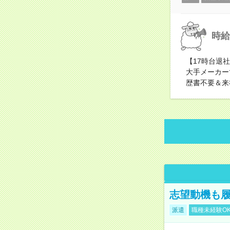
時給
【17時台退
大手メーカー
歴書不要＆来
志望動機も履
派遣
職種未経験O