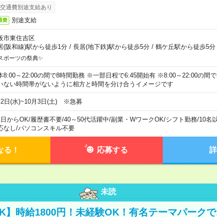
交通費別途支給あり
別途支給
通費
阪市東住吉区
居(阪和線)駅から徒歩1分
/
長居(地下鉄)駅から徒歩5分
/
鶴ケ丘駅から徒歩5分
スポーツの祭典✨
本8:00～22:00の間で8時間勤務 ※一部日程で6:45開始有 ※8:00～22:00
いない時間帯がないように相方と時間を分け合うイメージです
2日(水)~10月3日(土) ※急募
1日からOK
/
履歴書不要
/
40～50代活躍中
/
副業・WワークOK
/
シフト勤務
/
10名
応なし
/
パソコンスキル不要
なる！
応募する
詳
未読
K】時給1800円！未経験OK！有名テーマパーク