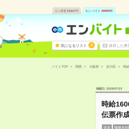
エン派遣
23427
件
エン バイト
28905
件
0
気になるリスト
保存した希
バイトTOP
関西
大阪府
淀川区
時給
掲載日 :
2026
/
07
/
23
時給16
伝票作
派遣
職種未経