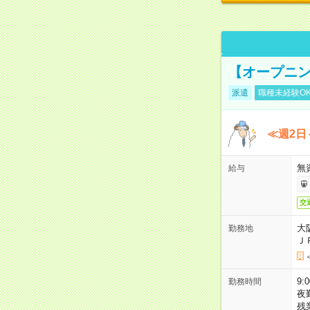
【オープニン
派遣
職種未経験O
≪週2日
無
給与
交
大
勤務地
Ｊ
9:
勤務時間
夜
残