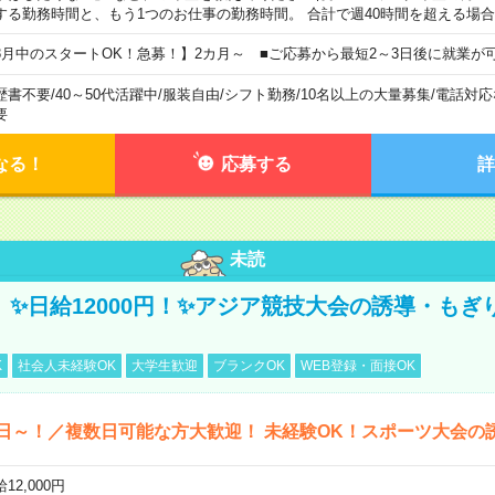
する勤務時間と、もう1つのお仕事の勤務時間。 合計で週40時間を超える場
8月中のスタートOK！急募！】2カ月～ ■ご応募から最短2～3日後に就業が
歴書不要
/
40～50代活躍中
/
服装自由
/
シフト勤務
/
10名以上の大量募集
/
電話対応
要
なる！
応募する
詳
未読
/3】✨日給12000円！✨アジア競技大会の誘導・も
K
社会人未経験OK
大学生歓迎
ブランクOK
WEB登録・面接OK
日～！／複数日可能な方大歓迎！ 未経験OK！スポーツ大会の
12,000円