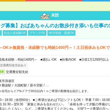
未読
グ募集】おばあちゃんのお散歩付き添いも仕事の
K
社会人未経験OK
ブランクOK
WEB登録・面接OK
～OK≫無資格・未経験でも時給1400円～！土日祝休みもOK
資格未経験：時給1400円～ ■週払いOK ■扶養内OK ■日収1万1200円以上
交通費別途支給あり
交通費全額支給
通費
阪市浪速区
Ｒ難波駅
/
大国町駅
/
新今宮駅
/
…
≪自宅からドアtoドアで30分以内！≫ご希望の勤務地を紹介します。
00～18:00（休憩60分） ■ご希望があれば下記シフトもOK！ 早番 7:00～16:00 遅
勤 16:30～翌9:30 「家族と休みを合わせたい」 「余裕を持って夕飯の準備
業はしたくない」 など、ご希望を教えてくださいね。 ※Wワーク希望の方へ