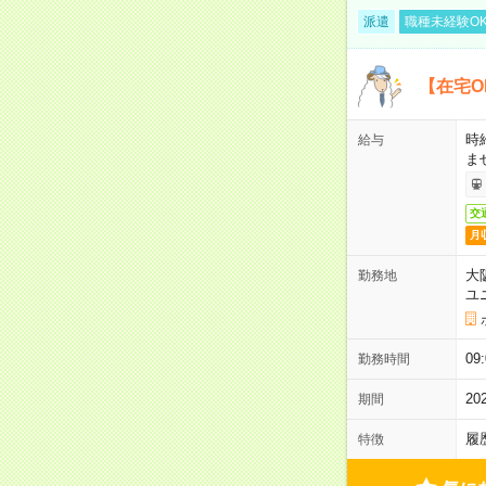
派遣
職種未経験O
【在宅O
時
給与
ま
交
月
大
勤務地
ユ
0
勤務時間
2
期間
履
特徴