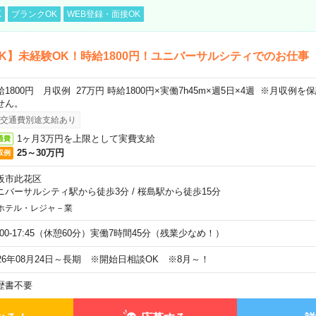
K
ブランクOK
WEB登録・面接OK
K】未経験OK！時給1800円！ユニバーサルシティでのお仕事
給1800円 月収例 27万円 時給1800円×実働7h45m×週5日×4週 ※月収例
せん。
交通費別途支給あり
1ヶ月3万円を上限として実費支給
通費
25～30万円
収例
阪市此花区
ニバーサルシティ駅から徒歩3分
/
桜島駅から徒歩15分
ホテル・レジャ－業
9:00-17:45（休憩60分）実働7時間45分（残業少なめ！）
026年08月24日～長期 ※開始日相談OK ※8月～！
歴書不要