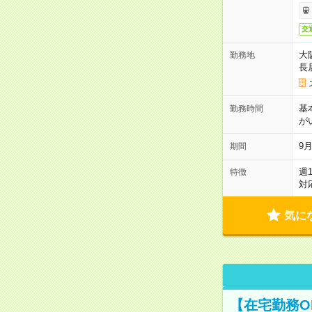
交
大
勤務地
長
基
勤務時間
が
9月
期間
週
特徴
対
気に
【在宅勤務O