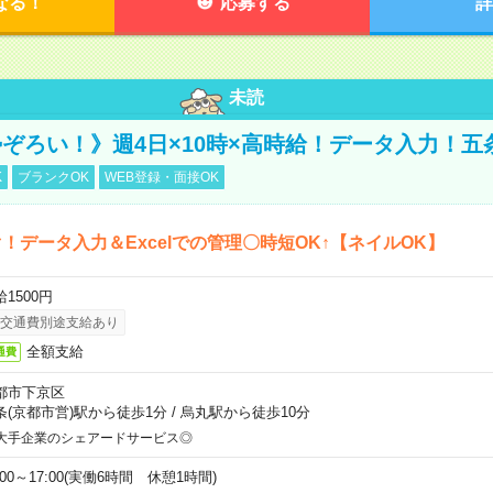
なる！
応募する
詳
未読
ぞろい！》週4日×10時×高時給！データ入力！五
K
ブランクOK
WEB登録・面接OK
！データ入力＆Excelでの管理〇時短OK↑【ネイルOK】
1500円
交通費別途支給あり
全額支給
通費
都市下京区
条(京都市営)駅から徒歩1分
/
烏丸駅から徒歩10分
大手企業のシェアードサービス◎
:00～17:00(実働6時間 休憩1時間)