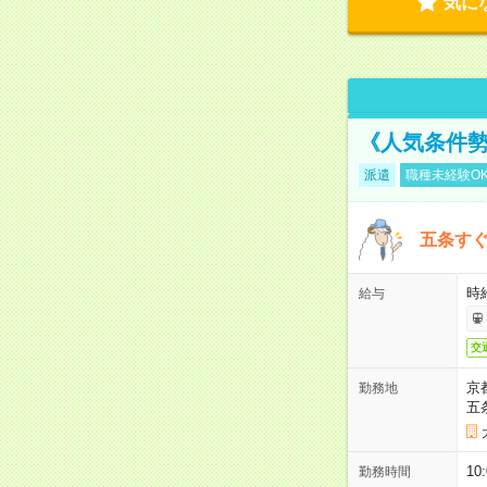
気に
《人気条件勢
派遣
職種未経験O
五条すぐ
時給
給与
交
京
勤務地
五
10
勤務時間