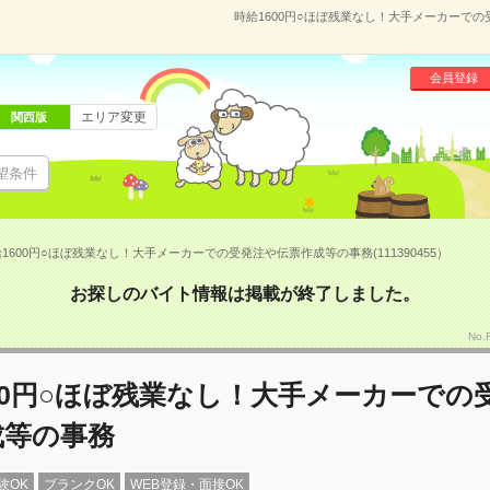
時給1600円○ほぼ残業なし！大手メーカーでの受
会員登録
エリア変更
関西版
望条件
1600円○ほぼ残業なし！大手メーカーでの受発注や伝票作成等の事務(111390455）
お探しのバイト情報は掲載が終了しました。
No.
00円○ほぼ残業なし！大手メーカーでの
成等の事務
験OK
ブランクOK
WEB登録・面接OK