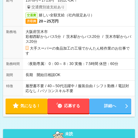
1370円～1713円 日払いOK！
給与
交通費別途支給あり
嬉しい全額支給（社内規定あり）
交通費
20～25万円
月収例
大阪府茨木市
勤務地
彩都西駅からバス5分
/
茨木駅からバス20分
/
茨木市駅からバ
ス20分
大手スーパーの食品加工の工場でかんたん軽作業のお仕事で
す
〈夜勤専属〉 0：00～ 8：30 実働：7.5時間 休憩：60分
勤務時間
長期 開始日相談OK
期間
履歴書不要
/
40～50代活躍中
/
服装自由
/
シフト勤務
/
電話対
特徴
応なし
/
パソコンスキル不要
気になる！
応募する
詳細へ
未読