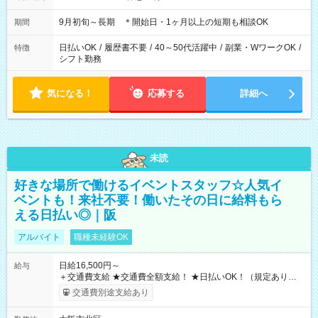
9月初旬～長期 ＊開始日・1ヶ月以上の短期も相談OK
期間
日払いOK
/
履歴書不要
/
40～50代活躍中
/
副業・WワークOK
/
特徴
シフト勤務
気になる！
応募する
詳細へ
未読
好きな場所で働けるイベントスタッフ☆人気イ
ベントも！来社不要！働いたその日に給料もら
える日払い◎｜阪
アルバイト
職種未経験OK
日給16,500円～
給与
＋交通費支給 ★交通費全額支給！ ★日払いOK！（規定あり） ┗
働いたその日に現金GET♪ お仕事後はコンビニATMから 日払
交通費別途支給あり
い分を引き落とせます！ 【試用期間】試用期間なし