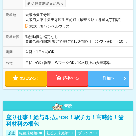
働いたその日に現金GET♪ お仕事後はコンビニATMから 日払
交通費別途支給あり
い分を引き落とせます！ 【試用期間】試用期間なし
大阪市天王寺区
勤務地
大阪府大阪市天王寺区生玉前町（最寄り駅：谷町九丁目駅）
株式会社ワンベルウッズ
勤務時間は指定なし
勤務時間
変形労働時間制 想定労働時間160時間/月 【シフト例】 ・10：
00～20：00
単発・1日のみOK
期間
日払いOK / 副業・WワークOK / 10名以上の大量募集
特徴
気になる！
応募する
詳細へ
未読
座り仕事！給与即払いOK！駅チカ！高時給！歯
科材料の梱包
派遣
職種未経験OK
社会人未経験OK
ブランクOK