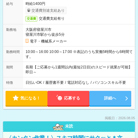
時給1400円
給与
交通費別途支給あり
交通費支給有り
交通費
大阪府寝屋川市
勤務地
寝屋川市駅から徒歩5分
電子・機械系メーカー
10:00～16:00 10:00～17:00 ※表記のうち実働5時間から6時間で
勤務時間
す。
長期【ご応募から1週間以内(最短2日目)のスピード就業が可能】
期間
即日～
日払いOK
/
履歴書不要
/
電話対応なし
/
パソコンスキル不要
特徴
気になる！
応募する
詳細へ
掲載日：2026.08.05
未読