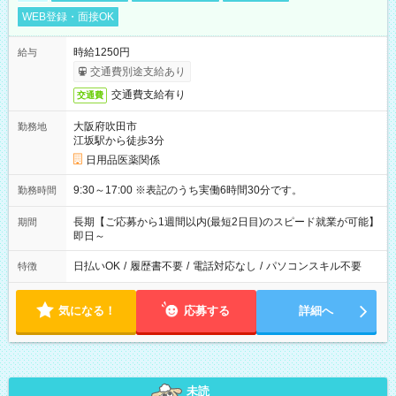
WEB登録・面接OK
時給1250円
給与
交通費別途支給あり
交通費支給有り
交通費
大阪府吹田市
勤務地
江坂駅から徒歩3分
日用品医薬関係
9:30～17:00 ※表記のうち実働6時間30分です。
勤務時間
長期【ご応募から1週間以内(最短2日目)のスピード就業が可能】
期間
即日～
日払いOK
/
履歴書不要
/
電話対応なし
/
パソコンスキル不要
特徴
気になる！
応募する
詳細へ
未読