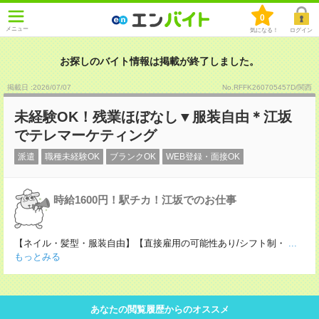
0
メニュー
気になる！
ログイン
お探しのバイト情報は掲載が終了しました。
掲載日 :2026
/
07
/
07
No.RFFK260705457D/関西
未経験OK！残業ほぼなし▼服装自由＊江坂
でテレマーケティング
派遣
職種未経験OK
ブランクOK
WEB登録・面接OK
時給1600円！駅チカ！江坂でのお仕事
【ネイル・髪型・服装自由】【直接雇用の可能性あり/シフト制・
...
もっとみる
あなたの閲覧履歴からのオススメ