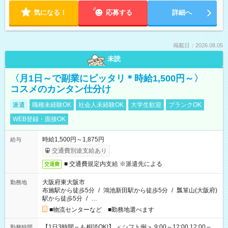
気になる！
応募する
詳細へ
掲載日：2026.08.05
未読
〈月1日～で副業にピッタリ＊時給1,500円～〉
コスメのカンタン仕分け
派遣
職種未経験OK
社会人未経験OK
大学生歓迎
ブランクOK
WEB登録・面接OK
時給1,500円～1,875円
給与
交通費別途支給あり
■ 交通費規定内支給 ※派遣先による
交通費
大阪府東大阪市
勤務地
布施駅から徒歩5分
/
鴻池新田駅から徒歩5分
/
瓢箪山(大阪府)
駅から徒歩5分
/
…
■物流センターなど ■勤務地選べます
【1日3時間～も相談OK!】 ＜シフト例＞ 9:00～12:00 12:00～
勤務時間