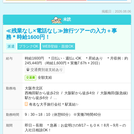
掲載日：2026.08.06
未読
≪残業なし×電話なし≫旅行ツアーの入力＋事
務＊時給1600円！
派遣
ブランクOK
WEB登録・面接OK
時給1600円 ＊日払い・週払いOK ＊昇給あり ＊月収例：約
給与
245,440円 （時給1,600円 × 実働7.67h × 20日）
交通費別途支給あり
全額支給
交通費
大阪市北区
勤務地
西梅田駅から徒歩2分
/
大阪駅から徒歩4分
/
大阪梅田(阪急線)
駅から徒歩6分
/
…
有名な大手旅行会社＊駅直結✨
9：30～18：10（休憩60分） ※実働7時間40分
勤務時間
即日～長期 ＊急募：お盆明けの8/17～もＯＫ！8月～9月～の
期間
入社日相談OK！