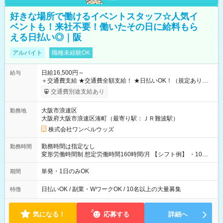
好きな場所で働けるイベントスタッフ☆人気イ
ベントも！来社不要！働いたその日に給料もら
える日払い◎｜阪
アルバイト
職種未経験OK
日給16,500円～
給与
＋交通費支給 ★交通費全額支給！ ★日払いOK！（規定あり） ┗
働いたその日に現金GET♪ お仕事後はコンビニATMから 日払
交通費別途支給あり
い分を引き落とせます！ 【試用期間】試用期間なし
大阪市浪速区
勤務地
大阪府大阪市浪速区湊町（最寄り駅：ＪＲ難波駅）
株式会社ワンベルウッズ
勤務時間は指定なし
勤務時間
変形労働時間制 想定労働時間160時間/月 【シフト例】 ・10：
00～20：00
単発・1日のみOK
期間
日払いOK / 副業・WワークOK / 10名以上の大量募集
特徴
気になる！
応募する
詳細へ