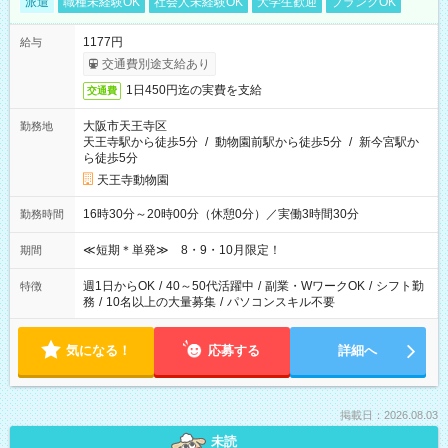
派遣
職種未経験OK
社会人未経験OK
大学生歓迎
ブランクOK
1177円
給与
交通費別途支給あり
1日450円迄の実費を支給
交通費
大阪市天王寺区
勤務地
天王寺駅から徒歩5分
/
動物園前駅から徒歩5分
/
新今宮駅か
ら徒歩5分
天王寺動物園
16時30分～20時00分（休憩0分）／実働3時間30分
勤務時間
≪短期＊単発≫ 8・9・10月限定！
期間
週1日からOK
/
40～50代活躍中
/
副業・WワークOK
/
シフト勤
特徴
務
/
10名以上の大量募集
/
パソコンスキル不要
気になる！
応募する
詳細へ
掲載日：2026.08.03
未読