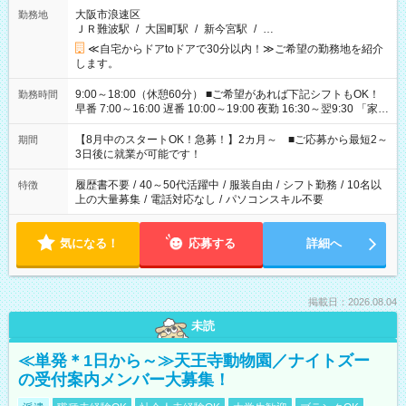
大阪市浪速区
勤務地
ＪＲ難波駅
/
大国町駅
/
新今宮駅
/
…
≪自宅からドアtoドアで30分以内！≫ご希望の勤務地を紹介
します。
9:00～18:00（休憩60分） ■ご希望があれば下記シフトもOK！
勤務時間
早番 7:00～16:00 遅番 10:00～19:00 夜勤 16:30～翌9:30 「家族
と休みを合わせたい」 「余裕を持って夕飯の準備がしたい」
「できれば残業はしたくない」 など、ご希望を教えてください
【8月中のスタートOK！急募！】2カ月～ ■ご応募から最短2～
期間
ね。 ※Wワーク希望の方へ 今ご覧のお仕事で希望する勤務時間
3日後に就業が可能です！
と、もう1つのお仕事の勤務時間。 合計で週40時間を超える場
合は応募できません。
履歴書不要
/
40～50代活躍中
/
服装自由
/
シフト勤務
/
10名以
特徴
上の大量募集
/
電話対応なし
/
パソコンスキル不要
気になる！
応募する
詳細へ
掲載日：2026.08.04
未読
≪単発＊1日から～≫天王寺動物園／ナイトズー
の受付案内メンバー大募集！