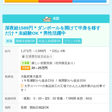
未読
深夜給1589円＊ダンボールを開けて中身を移す
だけ＊未経験OK＊男性活躍中
派遣
職種未経験OK
社会人未経験OK
ブランクOK
1,271円 ～1,589円 ＊日払いOK
給与
交通費別途支給あり
嬉しい全額支給（社内規定あり）
交通費
20～25万円
月収例
大阪府東大阪市
勤務地
ＪＲ長瀬駅から徒歩15分
/
南巽駅から徒歩10分
大手スーパーの食品加工の工場でかんたん軽作業のお仕事で
す！
〈夜勤〉 0：00～翌8：30 実働：7.5時間 休憩：60分
勤務時間
長期 開始日相談OK
期間