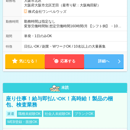
大阪市北区
勤務地
大阪府大阪市北区芝田（最寄り駅：大阪梅田駅）
株式会社ワンベルウッズ
勤務時間は指定なし
勤務時間
変形労働時間制 想定労働時間160時間/月 【シフト例】 ・10：
00～20：00
単発・1日のみOK
期間
日払いOK / 副業・WワークOK / 10名以上の大量募集
特徴
気になる！
応募する
詳細へ
未読
座り仕事！給与即払いOK！高時給！製品の梱
包、検査業務
派遣
職種未経験OK
社会人未経験OK
ブランクOK
WEB登録・面接OK