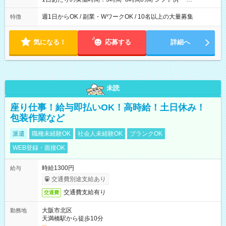
9:30~18:00 実働7.5時間 ・9:30~14:30 実働5時間 ・
16:00~21:30 実働5.5時間
週1日からOK / 副業・WワークOK / 10名以上の大量募集
特徴
気になる！
応募する
詳細へ
未読
座り仕事！給与即払いOK！高時給！土日休み！
包装作業など
派遣
職種未経験OK
社会人未経験OK
ブランクOK
WEB登録・面接OK
時給1300円
給与
交通費別途支給あり
交通費支給有り
交通費
大阪市北区
勤務地
天満橋駅から徒歩10分