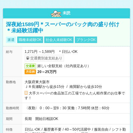
未読
深夜給1589円＊スーパーのパック肉の盛り付け
＊未経験活躍中
派遣
職種未経験OK
社会人未経験OK
ブランクOK
1,271円 ～1,589円 ＊日払いOK
給与
交通費別途支給あり
嬉しい全額支給（社内規定あり）
交通費
20～25万円
月収例
大阪府東大阪市
勤務地
ＪＲ長瀬駅から徒歩15分
/
南巽駅から徒歩10分
大手スーパーの食品加工の工場でかんたん軽作業のお仕事で
す！
〈夜勤〉 0：00～翌8：30 実働：7.5時間 休憩：60分
勤務時間
長期 開始日相談OK
期間
日払いOK
/
履歴書不要
/
40～50代活躍中
/
服装自由
/
シフト勤
特徴