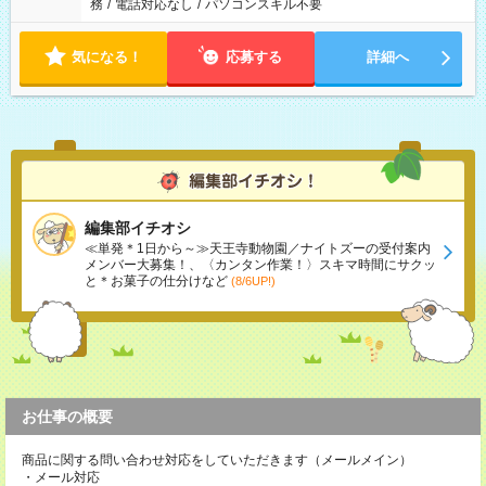
務
/
電話対応なし
/
パソコンスキル不要
気になる！
応募する
詳細へ
編集部イチオシ
≪単発＊1日から～≫天王寺動物園／ナイトズーの受付案内
メンバー大募集！、〈カンタン作業！〉スキマ時間にサクッ
と＊お菓子の仕分けなど
(8/6UP!)
お仕事の概要
商品に関する問い合わせ対応をしていただきます（メールメイン）
・メール対応