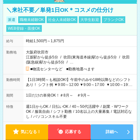
＼来社不要／単発1日OK＊コスメの仕分け
派遣
職種未経験OK
社会人未経験OK
大学生歓迎
ブランクOK
WEB登録・面接OK
時給1,500円～1,875円
給与
大阪府吹田市
勤務地
江坂駅から徒歩5分
/
吹田(東海道本線)駅から徒歩5分
/
吹田
(阪急線)駅から徒歩5分
/
…
■物流センターなど ■勤務地選べます
【1日3時間～も相談OK!】午前中のみや18時以降などのシフト
勤務時間
あり！ シフト例 ▼9:00～12:00 ▼9:00～17:00 ▼10:00～19:00
▼18:00～21:00
1日だけの単発OK！＃8月～ ＃9月～
期間
週1日からOK
/
日払いOK
/
40～50代活躍中
/
副業・Wワーク
特徴
OK
/
服装自由
/
シフト勤務
/
10名以上の大量募集
/
電話対応な
し
/
パソコンスキル不要
気になる！
応募する
詳細へ