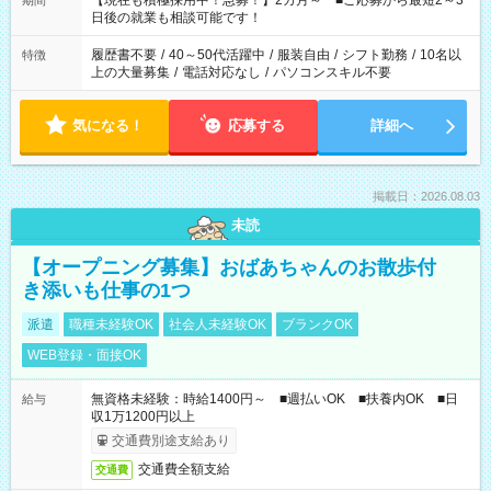
【現在も積極採用中！急募！】2カ月～ ■ご応募から最短2～3
期間
の方へ 今ご覧のお仕事で希望する勤務時間と、もう1つのお仕事
日後の就業も相談可能です！
の勤務時間。 合計で週40時間を超える場合は応募できません。
履歴書不要
/
40～50代活躍中
/
服装自由
/
シフト勤務
/
10名以
特徴
上の大量募集
/
電話対応なし
/
パソコンスキル不要
気になる！
応募する
詳細へ
掲載日：2026.08.03
未読
【オープニング募集】おばあちゃんのお散歩付
き添いも仕事の1つ
派遣
職種未経験OK
社会人未経験OK
ブランクOK
WEB登録・面接OK
無資格未経験：時給1400円～ ■週払いOK ■扶養内OK ■日
給与
収1万1200円以上
交通費別途支給あり
交通費全額支給
交通費