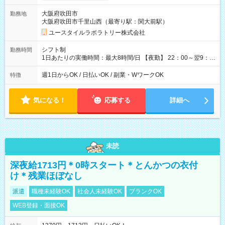
=17万5,680円 【試用期間】試用期間あり 試用期間の長さ：2ヶ
大阪府吹田市
勤務地
月 ※ 雇用形態と給与に、本採用時と異なる部分があります。 雇
大阪府吹田市千里山西（最寄り駅：関大前駅）
用形態：本採用時と同じです。 給与：時給 1,610円以上
ユースタイルラボラトリー株式会社
シフト制
勤務時間
1日あたりの実働時間：最大8時間/日 【夜勤】 22：00～翌9：
00 ※週1日～OK ／ 夜勤専従 ＊＊ 勤務時間例 ＊＊ ■22時か
ら翌7時 ■23時から翌8時 ■24時から翌9時 など ※上記の時間
週1日からOK / 日払いOK / 副業・WワークOK
特徴
内で8時間勤務（休憩1時間）ご利用者様により、時間は異なり
ます。 ※曜日固定（毎週同じ曜日での勤務となります）
気になる！
応募する
詳細へ
未読
深夜給1713円＊0時スタート＊とんかつの衣付
け＊残業ほぼなし
派遣
職種未経験OK
社会人未経験OK
ブランクOK
WEB登録・面接OK