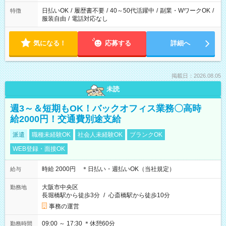
日払いOK
/
履歴書不要
/
40～50代活躍中
/
副業・WワークOK
/
特徴
服装自由
/
電話対応なし
気になる！
応募する
詳細へ
掲載日：2026.08.05
未読
週3～＆短期もOK！バックオフィス業務〇高時
給2000円！交通費別途支給
派遣
職種未経験OK
社会人未経験OK
ブランクOK
WEB登録・面接OK
時給 2000円 ＊日払い・週払いOK（当社規定）
給与
大阪市中央区
勤務地
長堀橋駅から徒歩3分
/
心斎橋駅から徒歩10分
事務の運営
09:00 ～ 17:30 ＊休憩60分
勤務時間