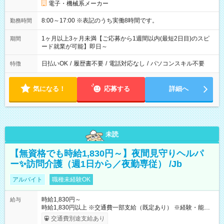
電子・機械系メーカー
8:00～17:00 ※表記のうち実働8時間です。
勤務時間
1ヶ月以上3ヶ月未満【ご応募から1週間以内(最短2日目)のスピ
期間
ード就業が可能】即日～
日払いOK
/
履歴書不要
/
電話対応なし
/
パソコンスキル不要
特徴
気になる！
応募する
詳細へ
未読
【無資格でも時給1,830円～】夜間見守りヘルパ
ー✨訪問介護（週1日から／夜勤専従） /Jb
アルバイト
職種未経験OK
時給1,830円～
給与
時給1,830円以上 ※交通費一部支給（既定あり） ※経験・能力を
考慮して決定します 【収入例】 週1回勤務の場合：1,830円×8時
交通費別途支給あり
間×4回=5万8,560円 週3回勤務の場合：1,830円×8時間×12回