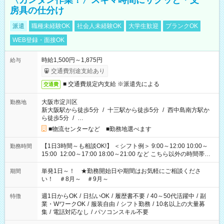
〈カンタン作業！〉スキマ時間にサクッと＊文
房具の仕分け
派遣
職種未経験OK
社会人未経験OK
大学生歓迎
ブランクOK
WEB登録・面接OK
時給1,500円～1,875円
給与
交通費別途支給あり
■ 交通費規定内支給 ※派遣先による
交通費
大阪市淀川区
勤務地
新大阪駅から徒歩5分
/
十三駅から徒歩5分
/
西中島南方駅か
ら徒歩5分
/
…
■物流センターなど ■勤務地選べます
【1日3時間～も相談OK!】 ＜シフト例＞ 9:00～12:00 10:00～
勤務時間
15:00 12:00～17:00 18:00～21:00 など こちら以外の時間帯も
お気軽にご相談ください！
単発1日～！ ★勤務開始日や期間はお気軽にご相談くださ
期間
い！ ＃8月～ ＃9月～
週1日からOK
/
日払いOK
/
履歴書不要
/
40～50代活躍中
/
副
特徴
業・WワークOK
/
服装自由
/
シフト勤務
/
10名以上の大量募
集
/
電話対応なし
/
パソコンスキル不要