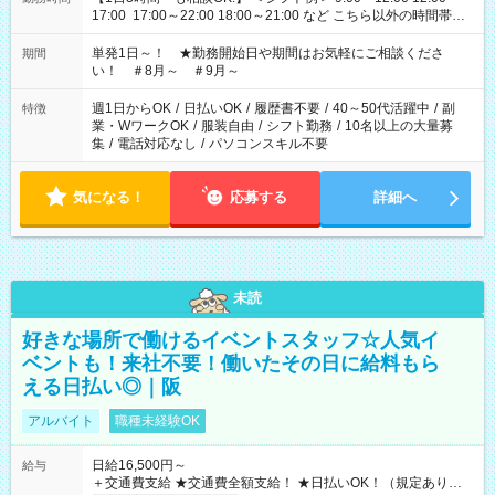
17:00 17:00～22:00 18:00～21:00 など こちら以外の時間帯も
お気軽にご相談ください！
単発1日～！ ★勤務開始日や期間はお気軽にご相談くださ
期間
い！ ＃8月～ ＃9月～
週1日からOK
/
日払いOK
/
履歴書不要
/
40～50代活躍中
/
副
特徴
業・WワークOK
/
服装自由
/
シフト勤務
/
10名以上の大量募
集
/
電話対応なし
/
パソコンスキル不要
気になる！
応募する
詳細へ
未読
好きな場所で働けるイベントスタッフ☆人気イ
ベントも！来社不要！働いたその日に給料もら
える日払い◎｜阪
アルバイト
職種未経験OK
日給16,500円～
給与
＋交通費支給 ★交通費全額支給！ ★日払いOK！（規定あり） ┗