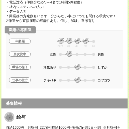
・電話対応（件数少なめ/3～4名で1時間5件程度）
・社内システムへの入力
・データ入力
＊同業務の方複数名います！分からない事はいつでも聞ける環境です！
※派遣から直接雇用の可能性あり。但し、試験、選考有り
職場の雰囲気
年齢層
20代
30
40
50
60
男女比率
女性
男性
職場の様子
活気あり
しずか
仕事の仕方
テキパキ
コツコツ
募集情報
給与
時給1600円 月収例 22万円 時給1600円×実働7h×週5日×4週 ※月収例を