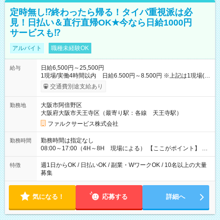
定時無し⁉終わったら帰る！タイパ重視派は必
見！日払い＆直行直帰OK★今なら日給1000円
サービスも⁉
アルバイト
職種未経験OK
日給6,500円～25,500円
給与
1現場/実働4時間以内 日給6.500円～8.500円 ※上記は1現場(実
働4時間以内)あたりの給与です ※基本は1日あたり2現場(実働8
交通費別途支給あり
時間以内)をお任せします。その場合の支給額は日給1,3000円で
す ★研修期間20日間は「1現場/実働4時間以内 日給6.000円
大阪市阿倍野区
勤務地
～」ですが、今なら初出勤をした人は採用祝いで【日給+1.000
大阪府大阪市天王寺区（最寄り駅：各線 天王寺駅）
円】のボーナスが！★（その他待遇に変更ありません） 現場に
よっては早く終わることもあり！ その場合も給与金額は変わり
ファルクサービス株式会社
ません！ ≪給与例≫ ・週1日勤務 ㈪～㈮は本業のため㈯のみ
1現場/6.500×2現場＝日給13.000円×4日 ＝月給52.000円 ・週6
勤務時間は指定なし
勤務時間
日でレギュラー勤務(勤続1年) 1現場/7.200×2現場＝日給14.400
08:00～17:00（4H～8H 現場による） 【ここがポイント】 ◆
円×24日 ＝月給345.600円 ☆さらに「3現場の日」「夜勤に出
給与の日給保障あり！ 「4時間の現場」が「1時間」で終わった
る」などをして月に40万以上を稼ぐ人も☆ ◆支払い方法：日払
時も給料変わらず！ 「4時間の現場」のお給料をお支払いします
週1日からOK / 日払いOK / 副業・WワークOK / 10名以上の大量
特徴
い・週払い・月3回払いが選択可能 【試用期間】試用期間なし
♪ 1日にたくさんの現場をこなせば、高収入を実現可能！
募集
気になる！
応募する
詳細へ