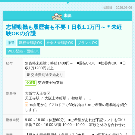
掲載日：2026.08.06
未読
志望動機も履歴書も不要！日収1.1万円～＊未経
験OKの介護
派遣
職種未経験OK
社会人未経験OK
ブランクOK
WEB登録・面接OK
無資格未経験：時給1400円～ ■週払いOK ■扶養内OK ■日
給与
収1万1200円以上
交通費別途支給あり
交通費全額支給
交通費
大阪市天王寺区
勤務地
天王寺駅
/
大阪上本町駅
/
鶴橋駅
/
…
≪自宅からドアtoドアで30分以内！≫ご希望の勤務地を紹介
します。
9:00～18:00（休憩60分） ■ご希望があれば下記シフトもOK！
勤務時間
早番 7:00～16:00 遅番 10:00～19:00 「家族と休みを合わせた
い」 「余裕を持って夕飯の準備がしたい」 「できれば残業はし
たくない」 など、ご希望を教えてくださいね。 ※Wワーク希望