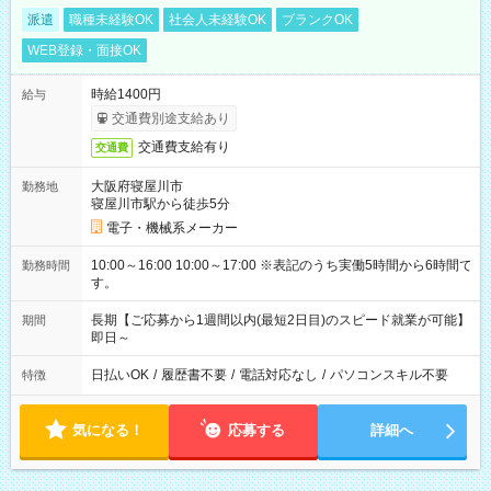
派遣
職種未経験OK
社会人未経験OK
ブランクOK
WEB登録・面接OK
時給1400円
給与
交通費別途支給あり
交通費支給有り
交通費
大阪府寝屋川市
勤務地
寝屋川市駅から徒歩5分
電子・機械系メーカー
10:00～16:00 10:00～17:00 ※表記のうち実働5時間から6時間で
勤務時間
す。
長期【ご応募から1週間以内(最短2日目)のスピード就業が可能】
期間
即日～
日払いOK
/
履歴書不要
/
電話対応なし
/
パソコンスキル不要
特徴
気になる！
応募する
詳細へ