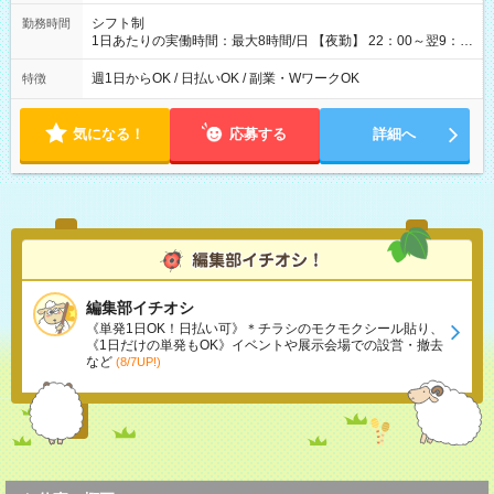
シフト制
勤務時間
1日あたりの実働時間：最大8時間/日 【夜勤】 22：00～翌9：
00 ※週1日～OK ／ 夜勤専従 ＊＊ 勤務時間例 ＊＊ ■22時か
ら翌7時 ■23時から翌8時 ■24時から翌9時 など ※上記の時間
週1日からOK / 日払いOK / 副業・WワークOK
特徴
内で8時間勤務（休憩1時間）ご利用者様により、時間は異なり
ます。 ※曜日固定（毎週同じ曜日での勤務となります）
気になる！
応募する
詳細へ
編集部イチオシ
《単発1日OK！日払い可》＊チラシのモクモクシール貼り、
《1日だけの単発もOK》イベントや展示会場での設営・撤去
など
(8/7UP!)