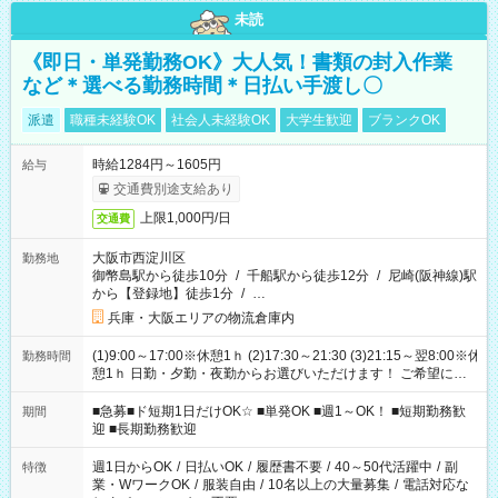
未読
《即日・単発勤務OK》大人気！書類の封入作業
など＊選べる勤務時間＊日払い手渡し〇
派遣
職種未経験OK
社会人未経験OK
大学生歓迎
ブランクOK
時給1284円～1605円
給与
交通費別途支給あり
上限1,000円/日
交通費
大阪市西淀川区
勤務地
御幣島駅から徒歩10分
/
千船駅から徒歩12分
/
尼崎(阪神線)駅
から【登録地】徒歩1分
/
…
兵庫・大阪エリアの物流倉庫内
(1)9:00～17:00※休憩1ｈ (2)17:30～21:30 (3)21:15～翌8:00※休
勤務時間
憩1ｈ 日勤・夕勤・夜勤からお選びいただけます！ ご希望に合
わせて働けるお仕事です(*^^*) 【その他選べる勤務時間】 8-17
時/9-17時/9-18時/10-18時/11-21時/18-22時/20-翌4時/21-翌5
■急募■ド短期1日だけOK☆ ■単発OK ■週1～OK！ ■短期勤務歓
期間
時/22-翌6時/0-翌8時 ご自身のご都合で選んで頂ける完全自由シ
迎 ■長期勤務歓迎
フト！
週1日からOK
/
日払いOK
/
履歴書不要
/
40～50代活躍中
/
副
特徴
業・WワークOK
/
服装自由
/
10名以上の大量募集
/
電話対応な