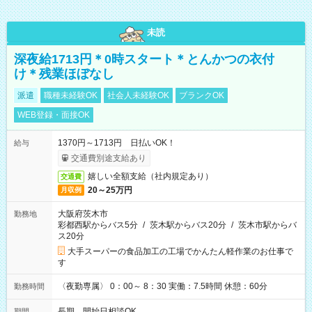
未読
深夜給1713円＊0時スタート＊とんかつの衣付
け＊残業ほぼなし
派遣
職種未経験OK
社会人未経験OK
ブランクOK
WEB登録・面接OK
1370円～1713円 日払いOK！
給与
交通費別途支給あり
嬉しい全額支給（社内規定あり）
交通費
20～25万円
月収例
大阪府茨木市
勤務地
彩都西駅からバス5分
/
茨木駅からバス20分
/
茨木市駅からバ
ス20分
大手スーパーの食品加工の工場でかんたん軽作業のお仕事で
す
〈夜勤専属〉 0：00～ 8：30 実働：7.5時間 休憩：60分
勤務時間
長期 開始日相談OK
期間