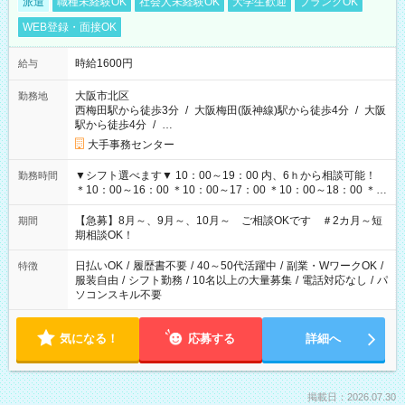
派遣
職種未経験OK
社会人未経験OK
大学生歓迎
ブランクOK
WEB登録・面接OK
時給1600円
給与
大阪市北区
勤務地
西梅田駅から徒歩3分
/
大阪梅田(阪神線)駅から徒歩4分
/
大阪
駅から徒歩4分
/
…
大手事務センター
▼シフト選べます▼ 10：00～19：00 内、6ｈから相談可能！
勤務時間
＊10：00～16：00 ＊10：00～17：00 ＊10：00～18：00 ＊
11：00～19：00 ＊12：00～19：00 ＊13：00～19：00
【急募】8月～、9月～、10月～ ご相談OKです ＃2カ月～短
期間
期相談OK！
日払いOK
/
履歴書不要
/
40～50代活躍中
/
副業・WワークOK
/
特徴
服装自由
/
シフト勤務
/
10名以上の大量募集
/
電話対応なし
/
パ
ソコンスキル不要
気になる！
応募する
詳細へ
掲載日：2026.07.30