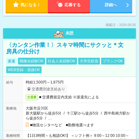
気になる！
応募する
詳細へ
掲載日：2026.08.05
未読
〈カンタン作業！〉スキマ時間にサクッと＊文
房具の仕分け
派遣
職種未経験OK
社会人未経験OK
大学生歓迎
ブランクOK
WEB登録・面接OK
時給1,500円～1,875円
給与
交通費別途支給あり
■ 交通費規定内支給 ※派遣先による
交通費
大阪市淀川区
勤務地
新大阪駅から徒歩5分
/
十三駅から徒歩5分
/
西中島南方駅か
ら徒歩5分
/
…
■物流センターなど ■勤務地選べます
【1日3時間～も相談OK!】 ＜シフト例＞ 9:00～12:00 10:00～
勤務時間