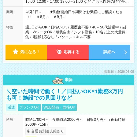
15:00 12:00～17:00 18:00～21:00 など こちら以外の時間帯も
お気軽にご相談ください！
単発1日～！ ★勤務開始日や期間はお気軽にご相談くださ
期間
い！ ＃8月～ ＃9月～
週1日からOK
/
日払いOK
/
履歴書不要
/
40～50代活躍中
/
副
特徴
業・WワークOK
/
服装自由
/
シフト勤務
/
10名以上の大量募
集
/
電話対応なし
/
パソコンスキル不要
気になる！
応募する
詳細へ
掲載日：2026.08.08
未読
＼空いた時間で働く！／日払いOK×1勤務3万円
も可！施設での見回りなど
派遣
ブランクOK
WEB登録・面接OK
時給1700円～ 夜勤時給2060円～ 日収3万円～（夜勤時給
給与
2060円×15h）
交通費別途支給あり