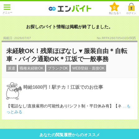
0
メニュー
気になる！
ログイン
お探しのバイト情報は掲載が終了しました。
掲載日 :2026
/
07
/
07
No.RFFK260705432D/関西
未経験OK！残業ほぼなし▼服装自由＊自転
車・バイク通勤OK＊江坂で一般事務
派遣
職種未経験OK
ブランクOK
WEB登録・面接OK
時給1600円！駅チカ！江坂でのお仕事
【電話なし!直接雇用の可能性あり/シフト制・平日休み有】【ネ
...も
っとみる
あなたの閲覧履歴からのオススメ