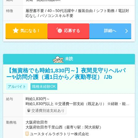
履歴書不要
/
40～50代活躍中
/
服装自由
/
シフト勤務
/
電話対
特徴
応なし
/
パソコンスキル不要
気になる！
応募する
詳細へ
未読
【無資格でも時給1,830円～】夜間見守りヘルパ
ー✨訪問介護（週1日から／夜勤専従） /Jb
アルバイト
職種未経験OK
時給1,830円～
給与
時給1,830円以上 ※交通費一部支給（既定あり） ※経験・能力を
考慮して決定します 【収入例】 週1回勤務の場合：1,830円×8時
交通費別途支給あり
間×4回=5万8,560円 週3回勤務の場合：1,830円×8時間×12回
=17万5,680円 【試用期間】試用期間あり 試用期間の長さ：2ヶ
大阪府吹田市
勤務地
月 ※ 雇用形態と給与に、本採用時と異なる部分があります。 雇
大阪府吹田市千里山西（最寄り駅：関大前駅）
用形態：本採用時と同じです。 給与：時給 1,610円以上
ユースタイルラボラトリー株式会社