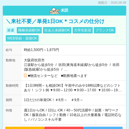
掲載日：2026.08.08
未読
＼来社不要／単発1日OK＊コスメの仕分け
派遣
職種未経験OK
社会人未経験OK
大学生歓迎
ブランクOK
WEB登録・面接OK
時給1,500円～1,875円
給与
大阪府吹田市
勤務地
江坂駅から徒歩5分
/
吹田(東海道本線)駅から徒歩5分
/
吹田
(阪急線)駅から徒歩5分
/
…
■物流センターなど ■勤務地選べます
【1日3時間～も相談OK!】午前中のみや18時以降などのシフト
勤務時間
あり！ シフト例 ▼9:00～12:00 ▼9:00～17:00 ▼10:00～19:00
▼18:00～21:00
1日だけの単発OK！＃8月～ ＃9月～
期間
週1日からOK
/
日払いOK
/
40～50代活躍中
/
副業・Wワーク
特徴
OK
/
服装自由
/
シフト勤務
/
10名以上の大量募集
/
電話対応な
し
/
パソコンスキル不要