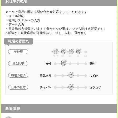
お仕事の概要
メールで商品に関する問い合わせ対応をしていただきます
・メール対応
・社内システムへの入力
・データ入力
＊同業務の方複数名います！分からない事はいつでも聞ける環境です！
※派遣から直接雇用の可能性あり。但し、試験、選考有り
職場の雰囲気
年齢層
20代
30
40
50
60
男女比率
女性
男性
職場の様子
活気あり
しずか
仕事の仕方
テキパキ
コツコツ
募集情報