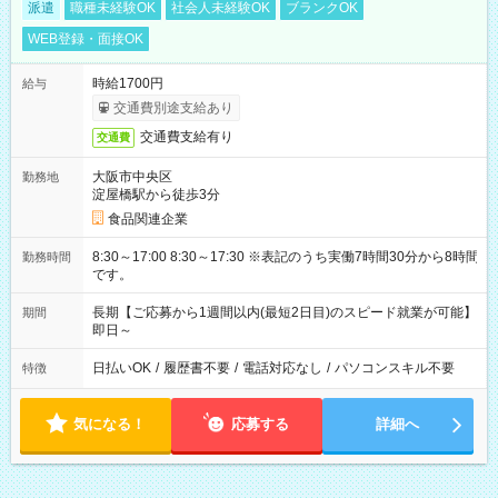
派遣
職種未経験OK
社会人未経験OK
ブランクOK
WEB登録・面接OK
時給1700円
給与
交通費別途支給あり
交通費支給有り
交通費
大阪市中央区
勤務地
淀屋橋駅から徒歩3分
食品関連企業
8:30～17:00 8:30～17:30 ※表記のうち実働7時間30分から8時間
勤務時間
です。
長期【ご応募から1週間以内(最短2日目)のスピード就業が可能】
期間
即日～
日払いOK
/
履歴書不要
/
電話対応なし
/
パソコンスキル不要
特徴
気になる！
応募する
詳細へ