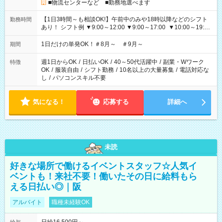
■物流センターなど ■勤務地選べます
【1日3時間～も相談OK!】午前中のみや18時以降などのシフト
勤務時間
あり！ シフト例 ▼9:00～12:00 ▼9:00～17:00 ▼10:00～19:00
▼18:00～21:00
1日だけの単発OK！＃8月～ ＃9月～
期間
週1日からOK
/
日払いOK
/
40～50代活躍中
/
副業・Wワーク
特徴
OK
/
服装自由
/
シフト勤務
/
10名以上の大量募集
/
電話対応な
し
/
パソコンスキル不要
気になる！
応募する
詳細へ
未読
好きな場所で働けるイベントスタッフ☆人気イ
ベントも！来社不要！働いたその日に給料もら
える日払い◎｜阪
アルバイト
職種未経験OK