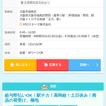
期間】試用期間なし
交通費別途支給あり
大阪市福島区
勤務地
大阪府大阪市福島区野田（最寄り駅：JR環状線「野田」駅
大阪メトロ千日前線「玉川」駅）
HSJスターズ株式会社
6:45～14:00
勤務時間
実働時間：6時間30分/日 8/21(金)：6:50集合-14:00終了（休憩
45分)
単発・1日のみOK
期間
副業・WワークOK
特徴
気になる！
応募する
詳細へ
未読
給与即払いOK！駅チカ！高時給！土日休み！商
品の荷受け、梱包