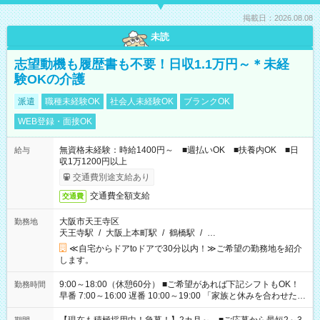
掲載日：2026.08.08
未読
志望動機も履歴書も不要！日収1.1万円～＊未経
験OKの介護
派遣
職種未経験OK
社会人未経験OK
ブランクOK
WEB登録・面接OK
無資格未経験：時給1400円～ ■週払いOK ■扶養内OK ■日
給与
収1万1200円以上
交通費別途支給あり
交通費全額支給
交通費
大阪市天王寺区
勤務地
天王寺駅
/
大阪上本町駅
/
鶴橋駅
/
…
≪自宅からドアtoドアで30分以内！≫ご希望の勤務地を紹介
します。
9:00～18:00（休憩60分） ■ご希望があれば下記シフトもOK！
勤務時間
早番 7:00～16:00 遅番 10:00～19:00 「家族と休みを合わせた
い」 「余裕を持って夕飯の準備がしたい」 「できれば残業はし
たくない」 など、ご希望を教えてくださいね。 ※Wワーク希望