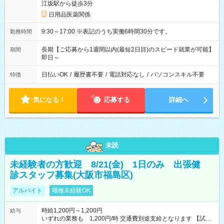
江坂駅から徒歩3分
日用品医薬関係
9:30～17:00 ※表記のうち実働6時間30分です。
勤務時間
長期【ご応募から1週間以内(最短2日目)のスピード就業が可能】
期間
即日～
日払いOK
/
履歴書不要
/
電話対応なし
/
パソコンスキル不要
特徴
気になる！
応募する
詳細へ
未読
未経験者の方歓迎 8/21(金) 1日のみ 出張健
診スタッフ募集(大阪市福島区)
アルバイト
職種未経験OK
時給1,200円～1,200円
給与
いずれの業務も 1,200円/時 交通費別途支給となります 【試用