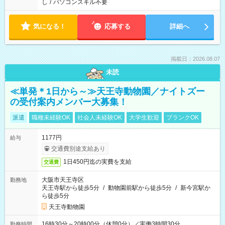
し
/
パソコンスキル不要
気になる！
応募する
詳細へ
掲載日：2026.08.07
未読
≪単発＊1日から～≫天王寺動物園／ナイトズー
の受付案内メンバー大募集！
派遣
職種未経験OK
社会人未経験OK
大学生歓迎
ブランクOK
1177円
給与
交通費別途支給あり
1日450円迄の実費を支給
交通費
大阪市天王寺区
勤務地
天王寺駅から徒歩5分
/
動物園前駅から徒歩5分
/
新今宮駅か
ら徒歩5分
天王寺動物園
16時30分～20時00分（休憩0分）／実働3時間30分
勤務時間