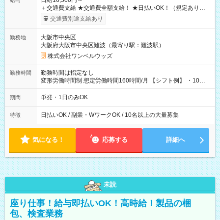
日給16,500円～
給与
＋交通費支給 ★交通費全額支給！ ★日払いOK！（規定あり） ┗
働いたその日に現金GET♪ お仕事後はコンビニATMから 日払
交通費別途支給あり
い分を引き落とせます！ 【試用期間】試用期間なし
大阪市中央区
勤務地
大阪府大阪市中央区難波（最寄り駅：難波駅）
株式会社ワンベルウッズ
勤務時間は指定なし
勤務時間
変形労働時間制 想定労働時間160時間/月 【シフト例】 ・10：
00～20：00
単発・1日のみOK
期間
日払いOK / 副業・WワークOK / 10名以上の大量募集
特徴
気になる！
応募する
詳細へ
未読
座り仕事！給与即払いOK！高時給！製品の梱
包、検査業務