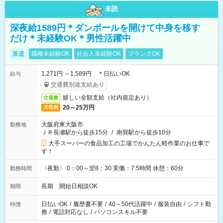
未読
深夜給1589円＊ダンボールを開けて中身を移す
だけ＊未経験OK＊男性活躍中
派遣
職種未経験OK
社会人未経験OK
ブランクOK
1,271円 ～1,589円 ＊日払いOK
給与
交通費別途支給あり
嬉しい全額支給（社内規定あり）
交通費
20～25万円
月収例
大阪府東大阪市
勤務地
ＪＲ長瀬駅から徒歩15分
/
南巽駅から徒歩10分
大手スーパーの食品加工の工場でかんたん軽作業のお仕事で
す！
〈夜勤〉 0：00～翌8：30 実働：7.5時間 休憩：60分
勤務時間
長期 開始日相談OK
期間
日払いOK
/
履歴書不要
/
40～50代活躍中
/
服装自由
/
シフト勤
特徴
務
/
電話対応なし
/
パソコンスキル不要