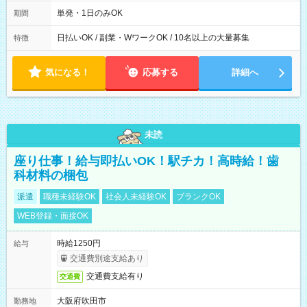
00～20：00
単発・1日のみOK
期間
日払いOK / 副業・WワークOK / 10名以上の大量募集
特徴
気になる！
応募する
詳細へ
未読
座り仕事！給与即払いOK！駅チカ！高時給！歯
科材料の梱包
派遣
職種未経験OK
社会人未経験OK
ブランクOK
WEB登録・面接OK
時給1250円
給与
交通費別途支給あり
交通費支給有り
交通費
大阪府吹田市
勤務地