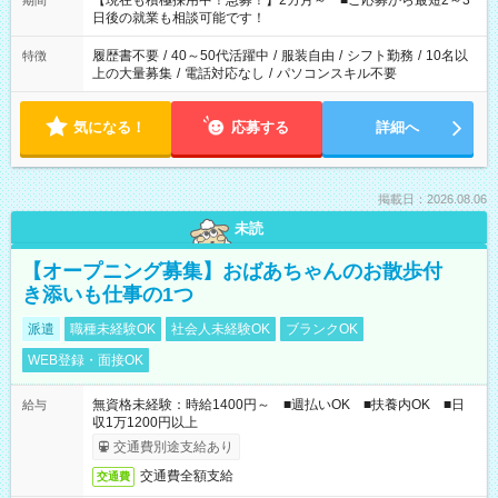
【現在も積極採用中！急募！】2カ月～ ■ご応募から最短2～3
期間
の方へ 今ご覧のお仕事で希望する勤務時間と、もう1つのお仕事
日後の就業も相談可能です！
の勤務時間。 合計で週40時間を超える場合は応募できません。
履歴書不要
/
40～50代活躍中
/
服装自由
/
シフト勤務
/
10名以
特徴
上の大量募集
/
電話対応なし
/
パソコンスキル不要
気になる！
応募する
詳細へ
掲載日：2026.08.06
未読
【オープニング募集】おばあちゃんのお散歩付
き添いも仕事の1つ
派遣
職種未経験OK
社会人未経験OK
ブランクOK
WEB登録・面接OK
無資格未経験：時給1400円～ ■週払いOK ■扶養内OK ■日
給与
収1万1200円以上
交通費別途支給あり
交通費全額支給
交通費