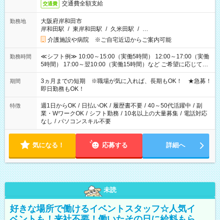
交通費全額支給
交通費
大阪府岸和田市
勤務地
岸和田駅
/
東岸和田駅
/
久米田駅
/
…
介護施設や病院 ※ご自宅近辺からご案内可能
≪シフト例≫ 10:00～15:00（実働5時間） 12:00～17:00（実働
勤務時間
5時間） 17:00～翌10:00（実働15時間）など ご希望に応じて、
働く時間は調整できます！ お気軽に担当へ相談ください！
3ヵ月までの短期 ※職場が気に入れば、長期もOK！ ★急募！
期間
即日勤務もOK！
週1日からOK
/
日払いOK
/
履歴書不要
/
40～50代活躍中
/
副
特徴
業・WワークOK
/
シフト勤務
/
10名以上の大量募集
/
電話対応
なし
/
パソコンスキル不要
気になる！
応募する
詳細へ
未読
好きな場所で働けるイベントスタッフ☆人気イ
ベントも！来社不要！働いたその日に給料もら