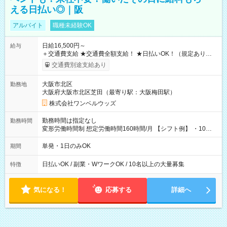
える日払い◎｜阪
アルバイト
職種未経験OK
日給16,500円～
給与
＋交通費支給 ★交通費全額支給！ ★日払いOK！（規定あり） ┗
働いたその日に現金GET♪ お仕事後はコンビニATMから 日払
交通費別途支給あり
い分を引き落とせます！ 【試用期間】試用期間なし
大阪市北区
勤務地
大阪府大阪市北区芝田（最寄り駅：大阪梅田駅）
株式会社ワンベルウッズ
勤務時間は指定なし
勤務時間
変形労働時間制 想定労働時間160時間/月 【シフト例】 ・10：
00～20：00
単発・1日のみOK
期間
日払いOK / 副業・WワークOK / 10名以上の大量募集
特徴
気になる！
応募する
詳細へ