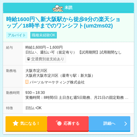
未読
時給1600円＼新大阪駅から徒歩9分の楽天ショ
ップ／18時半までのワンシフト(um2ms02)
アルバイト
職種未経験OK
時給1,600円～1,600円
給与
日払い、週払い可（規定有り） 【試用期間】試用期間なし
交通費別途支給あり
大阪市淀川区
勤務地
大阪府大阪市淀川区（最寄り駅：新大阪）
パーソルマーケティング株式会社
930～18:30
勤務時間
実働時間：8時間/日 土日含む週5日勤務、月21日の固定勤務 ※
実働8h/休憩1h勤務、残業ほぼ無し（5h/月）
日払いOK
特徴
気になる！
応募する
詳細へ