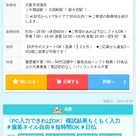
大阪市浪速区
勤務地
ＪＲ難波駅
/
大国町駅
/
新今宮駅
/
…
≪自宅からドアtoドアで30分以内！≫ご希望の勤務地を紹介
します。
9:00～18:00（休憩60分） ■ご希望があれば下記シフトもOK！
勤務時間
早番 7:00～16:00 遅番 10:00～19:00 夜勤 16:30～翌9:30 「家族
と休みを合わせたい」 「余裕を持って夕飯の準備がしたい」
「できれば残業はしたくない」 など、ご希望を教えてください
【8月中のスタートOK！急募！】2カ月～ ■ご応募から最短2～
期間
ね。 ※Wワーク希望の方へ 今ご覧のお仕事で希望する勤務時間
3日後に就業が可能です！
と、もう1つのお仕事の勤務時間。 合計で週40時間を超える場
合は応募できません。
履歴書不要
/
40～50代活躍中
/
服装自由
/
シフト勤務
/
10名以
特徴
上の大量募集
/
電話対応なし
/
パソコンスキル不要
気になる！
応募する
詳細へ
掲載日：2026.08.06
未読
〈PC入力できればOK〉模試結果もくもく入力
＃服装ネイル自由＃短時間OK＃日払