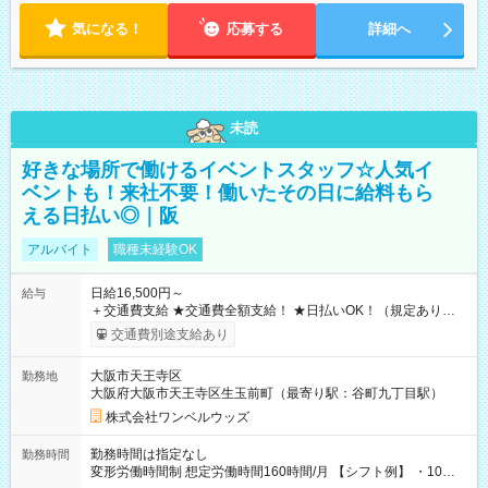
気になる！
応募する
詳細へ
未読
好きな場所で働けるイベントスタッフ☆人気イ
ベントも！来社不要！働いたその日に給料もら
える日払い◎｜阪
アルバイト
職種未経験OK
日給16,500円～
給与
＋交通費支給 ★交通費全額支給！ ★日払いOK！（規定あり） ┗
働いたその日に現金GET♪ お仕事後はコンビニATMから 日払
交通費別途支給あり
い分を引き落とせます！ 【試用期間】試用期間なし
大阪市天王寺区
勤務地
大阪府大阪市天王寺区生玉前町（最寄り駅：谷町九丁目駅）
株式会社ワンベルウッズ
勤務時間は指定なし
勤務時間
変形労働時間制 想定労働時間160時間/月 【シフト例】 ・10：