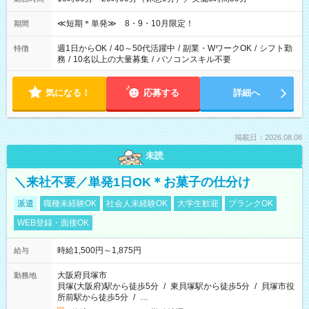
≪短期＊単発≫ 8・9・10月限定！
期間
週1日からOK
/
40～50代活躍中
/
副業・WワークOK
/
シフト勤
特徴
務
/
10名以上の大量募集
/
パソコンスキル不要
気になる！
応募する
詳細へ
掲載日：2026.08.08
未読
＼来社不要／単発1日OK＊お菓子の仕分け
派遣
職種未経験OK
社会人未経験OK
大学生歓迎
ブランクOK
WEB登録・面接OK
時給1,500円～1,875円
給与
大阪府貝塚市
勤務地
貝塚(大阪府)駅から徒歩5分
/
東貝塚駅から徒歩5分
/
貝塚市役
所前駅から徒歩5分
/
…