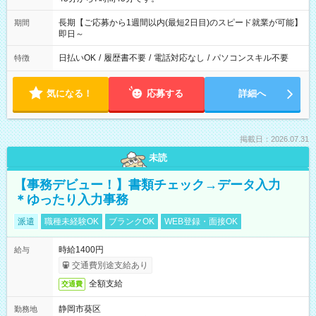
長期【ご応募から1週間以内(最短2日目)のスピード就業が可能】
期間
即日～
日払いOK
/
履歴書不要
/
電話対応なし
/
パソコンスキル不要
特徴
気になる！
応募する
詳細へ
掲載日：2026.07.31
未読
【事務デビュー！】書類チェック→データ入力
＊ゆったり入力事務
派遣
職種未経験OK
ブランクOK
WEB登録・面接OK
時給1400円
給与
交通費別途支給あり
全額支給
交通費
静岡市葵区
勤務地