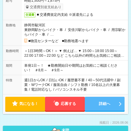
時給1,500円～1,875円
給与
交通費別途支給あり
■ 交通費規定内支給 ※派遣先による
交通費
静岡市駿河区
勤務地
東静岡駅からバイク・車
/
安倍川駅からバイク・車
/
用宗駅か
らバイク・車
/
…
■物流センターなど ■勤務地選べます
＜1日3時間～OK！＞ ▼ 例えば… ▼ 15:00～18:00 15:00～
勤務時間
22:00 17:00～22:00 など こちら以外の時間もお気軽にご相談く
ださい！
単発1日～！ ★勤務開始日や期間はお気軽にご相談くださ
期間
い！ ＃8月～ ＃9月～
週1日からOK
/
日払いOK
/
履歴書不要
/
40～50代活躍中
/
副
特徴
業・WワークOK
/
服装自由
/
シフト勤務
/
10名以上の大量募
集
/
電話対応なし
/
パソコンスキル不要
気になる！
応募する
詳細へ
掲載日：2026.08.06
未読