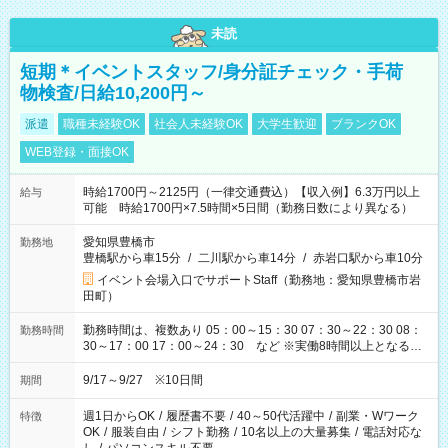
未読
短期＊イベントスタッフ/身分証チェック・手荷
物検査/日給10,200円～
派遣
職種未経験OK
社会人未経験OK
大学生歓迎
ブランクOK
WEB登録・面接OK
時給1700円～2125円（一律交通費込）【収入例】6.3万円以上
給与
可能 時給1700円×7.5時間×5日間（勤務日数により異なる）
愛知県豊橋市
勤務地
豊橋駅から車15分
/
二川駅から車14分
/
赤岩口駅から車10分
イベント会場入口でサポートStaff（勤務地：愛知県豊橋市岩
田町）
勤務時間は、複数あり 05：00～15：30 07：30～22：30 08：
勤務時間
30～17：00 17：00～24：30 など ※実働8時間以上となる勤
務もあります。 【休憩】60分+他休憩あり 交替で取得します。
安全面に配慮しこまめな休憩があります。
9/17～9/27 ※10日間
期間
週1日からOK
/
履歴書不要
/
40～50代活躍中
/
副業・Wワーク
特徴
OK
/
服装自由
/
シフト勤務
/
10名以上の大量募集
/
電話対応な