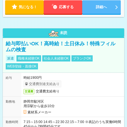
気になる！
応募する
詳細へ
未読
給与即払いOK！高時給！土日休み！特殊フィル
ムの検査
派遣
職種未経験OK
社会人未経験OK
ブランクOK
WEB登録・面接OK
時給1900円
給与
交通費別途支給あり
交通費支給有り
交通費
静岡市駿河区
勤務地
用宗駅から徒歩10分
素材系メーカー
7:15～15:00 14:45～22:30 22:15～7:00 ※表記のうち実働6時間
勤務時間
45分から7時間45分です。