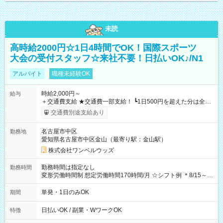
未読
高時給2000円☆1日4時間でOK！国際スポーツ
大会の受付スタッフ☆来社不要！日払いOK♪/N1
アルバイト
職種未経験OK
時給2,000円～
給与
＋交通費支給 ★交通費一部支給！ ┗1日500円を超えた分は全額
支給！ ※往復500円以内の方は自己負担となります ★日払い
交通費別途支給あり
OK！（規定あり） ┗働いたその日に現金GET♪ お仕事後はコン
ビニATMから 日払い分を引き落とせます！ 【試用期間】試用
名古屋市中区
勤務地
期間なし
愛知県名古屋市中区金山（最寄り駅：金山駅）
株式会社ワンベルウッズ
勤務時間は指定なし
勤務時間
変形労働時間制 想定労働時間170時間/月 ☆シフト例 ＊8/15～
10/26 全日共通 08：00～12：00 17：00～21：00 ＊8/31
～9/19のみ下記シフトもあります！ 12：00～16：00 ＊9/6～
単発・1日のみOK
期間
10/6、10/11～26のみ下記シフトもあります！ 07：00～11：
00
日払いOK / 副業・WワークOK
特徴