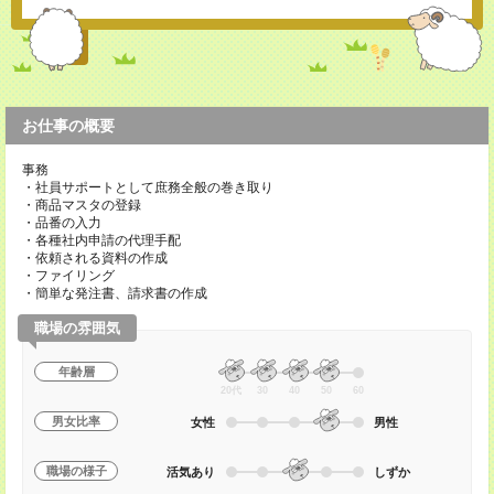
お仕事の概要
事務
・社員サポートとして庶務全般の巻き取り
・商品マスタの登録
・品番の入力
・各種社内申請の代理手配
・依頼される資料の作成
・ファイリング
・簡単な発注書、請求書の作成
職場の雰囲気
年齢層
20代
30
40
50
60
男女比率
女性
男性
職場の様子
活気あり
しずか