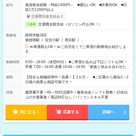
無資格未経験：時給1400円～ ■週払いOK ■扶養内OK ■日
給与
収1万1200円以上
交通費別途支給あり
交通費全額支給（ガソリン代もOK！）
交通費
静岡市駿河区
勤務地
東静岡駅
/
安倍川駅
/
用宗駅
/
…
≪車通勤もOK！≫ご自宅近くでご希望の勤務地を紹介しま
す。
9:00～18:00（休憩60分） ■ご希望があれば下記シフトもOK！
勤務時間
早番 7:00～16:00 遅番 10:00～19:00 「家族と休みを合わせた
い」 「余裕を持って夕飯の準備がしたい」 「できれば残業はし
たくない」 など、ご希望を教えてくださいね。 ※Wワーク希望
【現在も積極採用中！急募！】2カ月～ ■ご応募から最短2～3
期間
の方へ 今ご覧のお仕事で希望する勤務時間と、もう1つのお仕事
日後の就業も相談可能です！
の勤務時間。 合計で週40時間を超える場合は応募できません。
履歴書不要
/
40～50代活躍中
/
服装自由
/
シフト勤務
/
10名以
特徴
上の大量募集
/
電話対応なし
/
パソコンスキル不要
気になる！
応募する
詳細へ