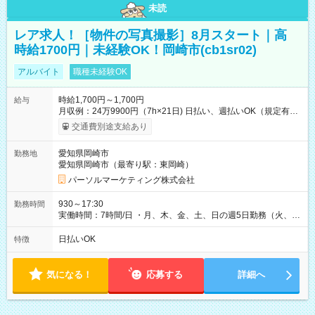
未読
レア求人！［物件の写真撮影］8月スタート｜高
時給1700円｜未経験OK！岡崎市(cb1sr02)
アルバイト
職種未経験OK
時給1,700円～1,700円
給与
月収例：24万9900円（7h×21日) 日払い、週払いOK（規定有
り） 【試用期間】試用期間なし
交通費別途支給あり
愛知県岡崎市
勤務地
愛知県岡崎市（最寄り駅：東岡崎）
パーソルマーケティング株式会社
930～17:30
勤務時間
実働時間：7時間/日 ・月、木、金、土、日の週5日勤務（火、水
は固定休です／夏季、年末年始等、長期休暇有り！） ・ワンシ
フト！ 残業ほぼナシ（0～5h/月）
日払いOK
特徴
気になる！
応募する
詳細へ