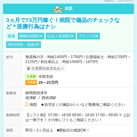
掲載日：2026.08.07
未読
3ヵ月で73万円稼ぐ！病院で備品のチェックな
ど＊医療行為はナシ
派遣
職種未経験OK
社会人未経験OK
ブランクOK
WEB登録・面接OK
無資格の方：時給1400円～1750円 / 介護福祉士：時給1700円～
給与
2125円 / 初任者以上：時給1500円～1875円
交通費別途支給あり
全額支給
交通費
20～25万円
月収例
静岡県焼津市
勤務地
焼津駅
/
西焼津駅
病院 ★自宅近くの施設がいいなど勤務地ご相談ください
【シフト例】 07:00～16:00 09:00～18:00 17:00～09:00 ※ 上記
勤務時間
は一例です！その他シフトもご相談ください！
即日～2ヶ月以上 ■開始日の相談OK！
期間