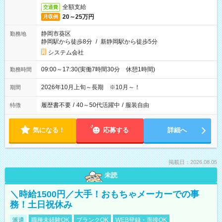
全額支給
交通費
20～25万円
月収例
静岡市葵区
勤務地
静岡駅から徒歩8分
/
新静岡駅から徒歩5分
システム会社
09:00～17:30(実働7時間30分 休憩1時間)
勤務時間
2026年10月上旬～長期 ※10月～！
期間
履歴書不要
/
40～50代活躍中
/
服装自由
特徴
気になる！
応募する
詳細へ
掲載日：2026.08.05
未読
＼時給1500円／大手！おもちゃメーカーでの事
務！土日祝休み
派遣
職種未経験OK
ブランクOK
WEB登録・面接OK