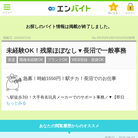
0
メニュー
気になる！
ログイン
お探しのバイト情報は掲載が終了しました。
掲載日 :2026
/
07
/
24
No.RSTAFK260705325D/静岡
未経験OK！残業ほぼなし▼長沼で一般事務
派遣
職種未経験OK
ブランクOK
WEB登録・面接OK
急募！時給1550円！駅チカ！長沼でのお仕事
＼駅徒歩3分！大手有名玩具メーカーでのサポート事務／▼【即日
...
もっとみる
あなたの閲覧履歴からのオススメ
掲載日：2026.08.07