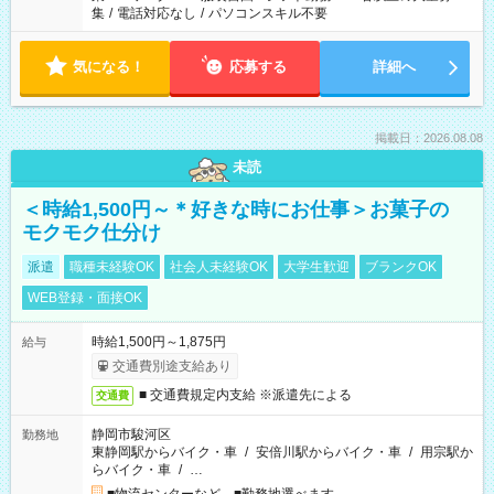
集
/
電話対応なし
/
パソコンスキル不要
気になる！
応募する
詳細へ
掲載日：2026.08.08
未読
＜時給1,500円～＊好きな時にお仕事＞お菓子の
モクモク仕分け
派遣
職種未経験OK
社会人未経験OK
大学生歓迎
ブランクOK
WEB登録・面接OK
時給1,500円～1,875円
給与
交通費別途支給あり
■ 交通費規定内支給 ※派遣先による
交通費
静岡市駿河区
勤務地
東静岡駅からバイク・車
/
安倍川駅からバイク・車
/
用宗駅か
らバイク・車
/
…