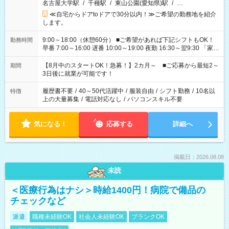
名古屋大学駅
/
千種駅
/
東山公園(愛知県)駅
/
…
≪自宅からドアtoドアで30分以内！≫ご希望の勤務地を紹介
します。
9:00～18:00（休憩60分） ■ご希望があれば下記シフトもOK！
勤務時間
早番 7:00～16:00 遅番 10:00～19:00 夜勤 16:30～翌9:30 「家族
と休みを合わせたい」 「余裕を持って夕飯の準備がしたい」
「できれば残業はしたくない」 など、ご希望を教えてください
【8月中のスタートOK！急募！】2カ月～ ■ご応募から最短2～
期間
ね。 ※Wワーク希望の方へ 今ご覧のお仕事で希望する勤務時間
3日後に就業が可能です！
と、もう1つのお仕事の勤務時間。 合計で週40時間を超える場
合は応募できません。
履歴書不要
/
40～50代活躍中
/
服装自由
/
シフト勤務
/
10名以
特徴
上の大量募集
/
電話対応なし
/
パソコンスキル不要
気になる！
応募する
詳細へ
掲載日：2026.08.08
未読
＜医療行為はナシ＞時給1400円！病院で備品の
チェックなど
派遣
職種未経験OK
社会人未経験OK
ブランクOK