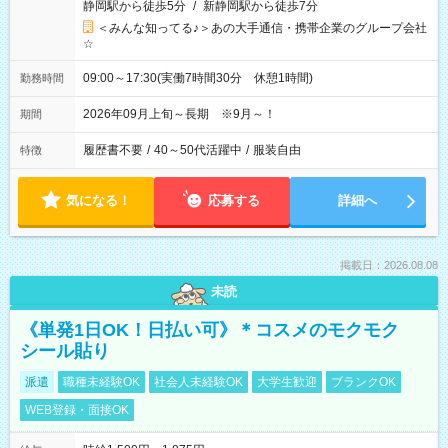
静岡駅から徒歩5分
/
新静岡駅から徒歩7分
＜みんな知ってる♪＞あの大手通信・携帯企業のグループ会社
☆
09:00～17:30(実働7時間30分 休憩1時間)
勤務時間
2026年09月上旬～長期 ※9月～！
期間
履歴書不要
/
40～50代活躍中
/
服装自由
特徴
気になる！
応募する
詳細へ
掲載日：2026.08.08
未読
《単発1日OK！日払い可》＊コスメのモクモク
シール貼り
派遣
職種未経験OK
社会人未経験OK
大学生歓迎
ブランクOK
WEB登録・面接OK