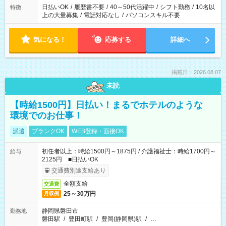
日払いOK
/
履歴書不要
/
40～50代活躍中
/
シフト勤務
/
10名以
特徴
上の大量募集
/
電話対応なし
/
パソコンスキル不要
気になる！
応募する
詳細へ
掲載日：2026.08.07
未読
【時給1500円】日払い！まるでホテルのような
環境でのお仕事！
派遣
ブランクOK
WEB登録・面接OK
初任者以上：時給1500円～1875円 / 介護福祉士：時給1700円～
給与
2125円 ■日払いOK
交通費別途支給あり
全額支給
交通費
25～30万円
月収例
静岡県磐田市
勤務地
磐田駅
/
豊田町駅
/
豊岡(静岡県)駅
/
…