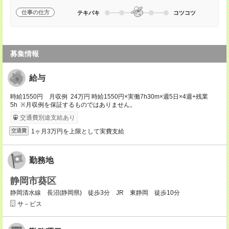
仕事の仕方
テキパキ
コツコツ
募集情報
給与
時給1550円 月収例 24万円 時給1550円×実働7h30m×週5日×4週+残業
5h ※月収例を保証するものではありません。
交通費別途支給あり
1ヶ月3万円を上限として実費支給
交通費
勤務地
静岡市葵区
静岡清水線 長沼(静岡県) 徒歩3分 JR 東静岡 徒歩10分
サ－ビス