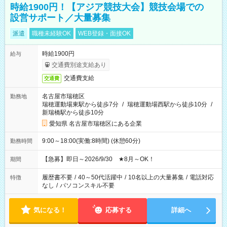
時給1900円！【アジア競技大会】競技会場での
設営サポート／大量募集
派遣
職種未経験OK
WEB登録・面接OK
時給1900円
給与
交通費別途支給あり
交通費支給
交通費
名古屋市瑞穂区
勤務地
瑞穂運動場東駅から徒歩7分
/
瑞穂運動場西駅から徒歩10分
/
新瑞橋駅から徒歩10分
愛知県 名古屋市瑞穂区にある企業
9:00～18:00(実働:8時間) (休憩60分)
勤務時間
【急募】即日～2026/9/30 ★8月～OK！
期間
履歴書不要
/
40～50代活躍中
/
10名以上の大量募集
/
電話対応
特徴
なし
/
パソコンスキル不要
気になる！
応募する
詳細へ