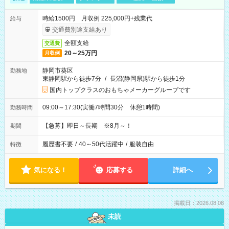
時給1500円 月収例 225,000円+残業代
給与
交通費別途支給あり
全額支給
交通費
20～25万円
月収例
静岡市葵区
勤務地
東静岡駅から徒歩7分
/
長沼(静岡県)駅から徒歩1分
国内トップクラスのおもちゃメーカーグループです
09:00～17:30(実働7時間30分 休憩1時間)
勤務時間
【急募】即日～長期 ※8月～！
期間
履歴書不要
/
40～50代活躍中
/
服装自由
特徴
気になる！
応募する
詳細へ
掲載日：2026.08.08
未読