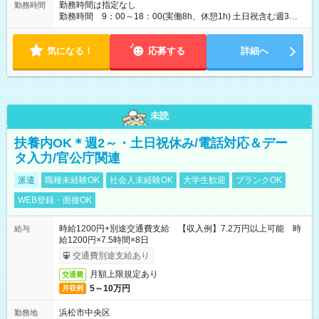
勤務時間は指定なし
勤務時間
勤務時間 9：00～18：00(実働8h、休憩1h) 土日祝含む週3日
～OK、シフト制 ※もちろん週5日勤務もOK♪ 勤務期間：2026
年6月12日～7月2日、2026年8月7日～9月9日
気になる！
応募する
詳細へ
未読
扶養内OK＊週2～・土日祝休み/電話対応＆デー
タ入力/官公庁関連
派遣
職種未経験OK
社会人未経験OK
大学生歓迎
ブランクOK
WEB登録・面接OK
時給1200円+別途交通費支給 【収入例】7.2万円以上可能 時
給与
給1200円×7.5時間×8日
交通費別途支給あり
月額上限規定あり
交通費
5～10万円
月収例
浜松市中央区
勤務地