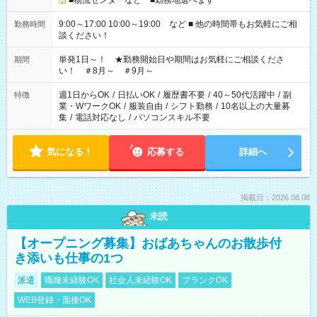
■物流センターなど ■勤務地選べます
9:00～17:00 10:00～19:00 など ■ 他の時間帯もお気軽にご相
勤務時間
談ください！
単発1日～！ ★勤務開始日や期間はお気軽にご相談くださ
期間
い！ ＃8月～ ＃9月～
週1日からOK
/
日払いOK
/
履歴書不要
/
40～50代活躍中
/
副
特徴
業・WワークOK
/
服装自由
/
シフト勤務
/
10名以上の大量募
集
/
電話対応なし
/
パソコンスキル不要
気になる！
応募する
詳細へ
掲載日：2026.08.08
未読
【オープニング募集】おばあちゃんのお散歩付
き添いも仕事の1つ
派遣
職種未経験OK
社会人未経験OK
ブランクOK
WEB登録・面接OK