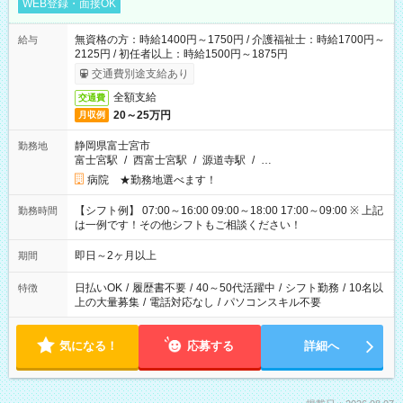
WEB登録・面接OK
無資格の方：時給1400円～1750円 / 介護福祉士：時給1700円～
給与
2125円 / 初任者以上：時給1500円～1875円
交通費別途支給あり
全額支給
交通費
20～25万円
月収例
静岡県富士宮市
勤務地
富士宮駅
/
西富士宮駅
/
源道寺駅
/
…
病院 ★勤務地選べます！
【シフト例】 07:00～16:00 09:00～18:00 17:00～09:00 ※ 上記
勤務時間
は一例です！その他シフトもご相談ください！
即日～2ヶ月以上
期間
日払いOK
/
履歴書不要
/
40～50代活躍中
/
シフト勤務
/
10名以
特徴
上の大量募集
/
電話対応なし
/
パソコンスキル不要
気になる！
応募する
詳細へ