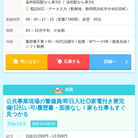
遠州病院駅から車3分
/
浜松駅から車3分
電話対応・データ入力（勤務地：静岡県浜松市中央区田町）
09：00～17：15（実働7.5時間） 休憩 45分
勤務時間
9/1～10月中旬 ※短期
期間
履歴書不要
/
40～50代活躍中
/
副業・WワークOK
/
服装自由
/
特徴
シフト勤務
気になる！
応募する
詳細へ
未読
公共事業現場の警備員/即日入社◎家電付き寮完
備/日払い可/履歴書・面接なし！家も仕事もすぐ
見つかる
アルバイト
職種未経験OK
日給10,000円～13,500円
給与