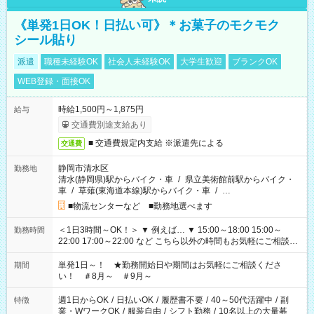
《単発1日OK！日払い可》＊お菓子のモクモク
シール貼り
派遣
職種未経験OK
社会人未経験OK
大学生歓迎
ブランクOK
WEB登録・面接OK
時給1,500円～1,875円
給与
交通費別途支給あり
■ 交通費規定内支給 ※派遣先による
交通費
静岡市清水区
勤務地
清水(静岡県)駅からバイク・車
/
県立美術館前駅からバイク・
車
/
草薙(東海道本線)駅からバイク・車
/
…
■物流センターなど ■勤務地選べます
＜1日3時間～OK！＞ ▼ 例えば… ▼ 15:00～18:00 15:00～
勤務時間
22:00 17:00～22:00 など こちら以外の時間もお気軽にご相談く
ださい！
単発1日～！ ★勤務開始日や期間はお気軽にご相談くださ
期間
い！ ＃8月～ ＃9月～
週1日からOK
/
日払いOK
/
履歴書不要
/
40～50代活躍中
/
副
特徴
業・WワークOK
/
服装自由
/
シフト勤務
/
10名以上の大量募