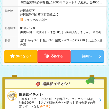
※交通誘導2級保有者は12000円スタート！ 入社祝い金4000円
【試用期間】試用期間なし
静岡市葵区
勤務地
静岡県静岡市葵区羽高町11-6
フリック株式会社
8:00～17:00
勤務時間
実働時間：8時間/日 （休憩60分） 残業はありません。 ※短期の
募集は行っておりません。予めご了承くださいませ。
週1日からOK / 日払いOK / 副業・WワークOK / 10名以上の大量
特徴
募集
気になる！
応募する
詳細へ
編集部イチオシ
《単発1日OK！日払い可》＊お菓子のモクモクシール貼り、
時給1900円！【アジア競技大会＊刈谷市】競技会場での設
営サポートなど
(8/7UP!)