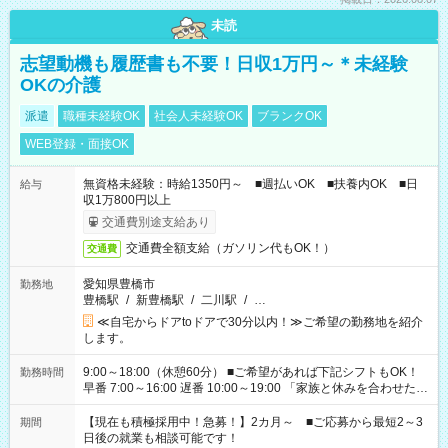
未読
志望動機も履歴書も不要！日収1万円～＊未経験
OKの介護
派遣
職種未経験OK
社会人未経験OK
ブランクOK
WEB登録・面接OK
無資格未経験：時給1350円～ ■週払いOK ■扶養内OK ■日
給与
収1万800円以上
交通費別途支給あり
交通費全額支給（ガソリン代もOK！）
交通費
愛知県豊橋市
勤務地
豊橋駅
/
新豊橋駅
/
二川駅
/
…
≪自宅からドアtoドアで30分以内！≫ご希望の勤務地を紹介
します。
9:00～18:00（休憩60分） ■ご希望があれば下記シフトもOK！
勤務時間
早番 7:00～16:00 遅番 10:00～19:00 「家族と休みを合わせた
い」 「余裕を持って夕飯の準備がしたい」 「できれば残業はし
たくない」 など、ご希望を教えてくださいね。 ※Wワーク希望
【現在も積極採用中！急募！】2カ月～ ■ご応募から最短2～3
期間
の方へ 今ご覧のお仕事で希望する勤務時間と、もう1つのお仕事
日後の就業も相談可能です！