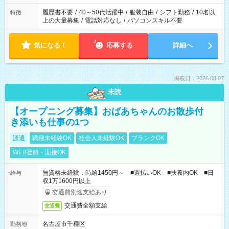
の勤務時間。 合計で週40時間を超える場合は応募できません。
履歴書不要
/
40～50代活躍中
/
服装自由
/
シフト勤務
/
10名以
特徴
上の大量募集
/
電話対応なし
/
パソコンスキル不要
気になる！
応募する
詳細へ
掲載日：2026.08.07
未読
【オープニング募集】おばあちゃんのお散歩付
き添いも仕事の1つ
派遣
職種未経験OK
社会人未経験OK
ブランクOK
WEB登録・面接OK
無資格未経験：時給1450円～ ■週払いOK ■扶養内OK ■日
給与
収1万1600円以上
交通費別途支給あり
交通費全額支給
交通費
名古屋市千種区
勤務地