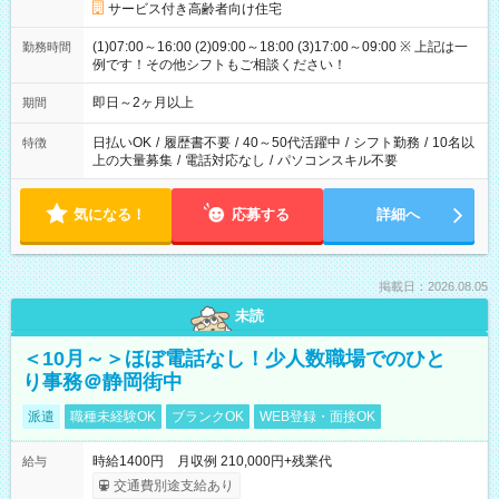
サービス付き高齢者向け住宅
(1)07:00～16:00 (2)09:00～18:00 (3)17:00～09:00 ※ 上記は一
勤務時間
例です！その他シフトもご相談ください！
即日～2ヶ月以上
期間
日払いOK
/
履歴書不要
/
40～50代活躍中
/
シフト勤務
/
10名以
特徴
上の大量募集
/
電話対応なし
/
パソコンスキル不要
気になる！
応募する
詳細へ
掲載日：2026.08.05
未読
＜10月～＞ほぼ電話なし！少人数職場でのひと
り事務＠静岡街中
派遣
職種未経験OK
ブランクOK
WEB登録・面接OK
時給1400円 月収例 210,000円+残業代
給与
交通費別途支給あり