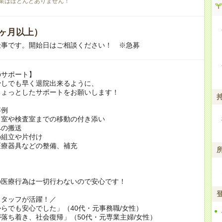
業はほとんどありません！
ヶ月以上）
仕事です。開始日はご相談ください！ ※急募
のサポート】
少しでも早く退院出来るように、
ちょっとしたサポートをお願いします！
容例
リ室や検査室までの移動の付き添い
への搬送
の組立や片付け
医療器具などの整備、補充
の医療行為は一切行わないので安心です！
スタッフが活躍！／
らでも安心でした」（40代・元事務職/女性）
落ち着き、社会復帰」（50代・元専業主婦/女性）