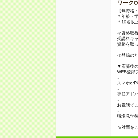
ワークO
【無資格・
＊年齢・
＊10名以
≪資格取
受講料キ
資格を取
≪登録の
▼応募後
WEB登録
↓
スマホor
↓
専任アド
↓
お電話で
↓
職場見学
※対面を