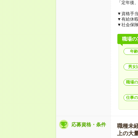
「定年後、
▼資格手
▼有給休
▼社会保
職場の
年齢
男女
職場の
仕事の
応募資格・条件
職種未経験
上の大量募