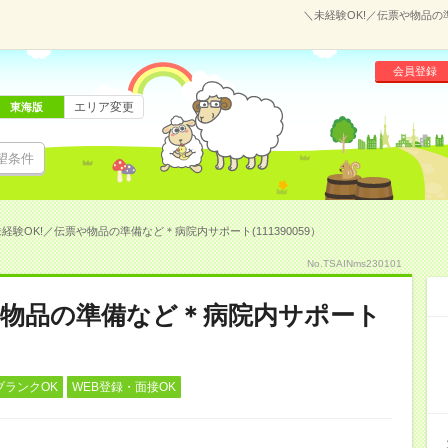
＼未経験OK!／伝票や物品の準
会員登録
エリア変更
東海版
望条件
経験OK!／伝票や物品の準備など＊病院内サポート(111390059）
No.TSAINms230101
や物品の準備など＊病院内サポート
ブランクOK
WEB登録・面接OK