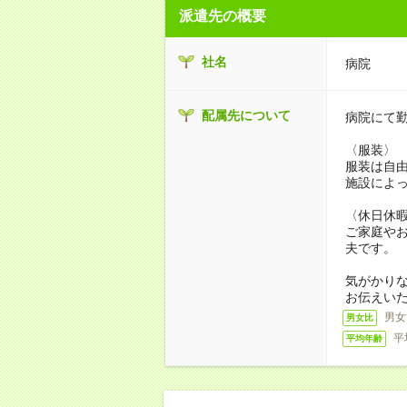
派遣先の概要
社名
病院
配属先について
病院にて
〈服装〉
服装は自
施設によ
〈休日休
ご家庭や
夫です。
気がかり
お伝えい
男女
男女比
平
平均年齢