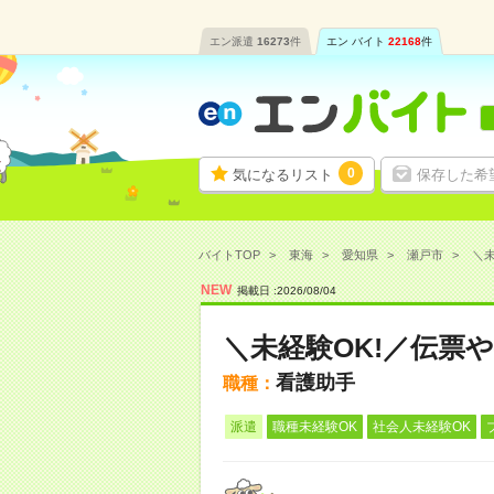
エン派遣
16273
件
エン バイト
22168
件
0
気になるリスト
保存した希
バイトTOP
東海
愛知県
瀬戸市
＼未
NEW
掲載日 :
2026
/
08
/
04
＼未経験OK!／伝票
看護助手
職種：
派遣
職種未経験OK
社会人未経験OK