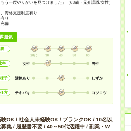
もう一度やりがいを見つけました」（63歳・元介護職/女性）
当、資格支援制度有り
暇有り
険完備
雰囲気
層
20代
30
40
50
60
比率
女性
男性
様子
活気あり
しずか
仕方
テキパキ
コツコツ
OK / 社会人未経験OK / ブランクOK / 10名以
集 / 履歴書不要 / 40～50代活躍中 / 副業・W