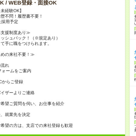
K / WEB登録・面接OK
未経験OK】
学歴不問！履歴書不要！
上採用予定
得支援制度あり≫
ャッシュバック！（※規定あり）
って手に職をつけられます。
ための来社不要！≫
の流れ
フォームをご案内
PCからご登録
バイザーよりご連絡
ご希望ご質問を伺い、お仕事を紹介
後、就業先を決定
ご希望の方は、支店での来社登録も歓迎