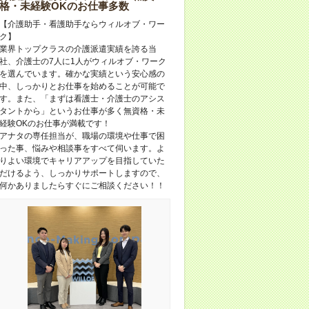
格・未経験OKのお仕事多数
【介護助手・看護助手ならウィルオブ・ワー
ク】
業界トップクラスの介護派遣実績を誇る当
社、介護士の7人に1人がウィルオブ・ワーク
を選んでいます。確かな実績という安心感の
中、しっかりとお仕事を始めることが可能で
す。また、「まずは看護士・介護士のアシス
タントから」というお仕事が多く無資格・未
経験OKのお仕事が満載です！
アナタの専任担当が、職場の環境や仕事で困
った事、悩みや相談事をすべて伺います。よ
りよい環境でキャリアアップを目指していた
だけるよう、しっかりサポートしますので、
何かありましたらすぐにご相談ください！！