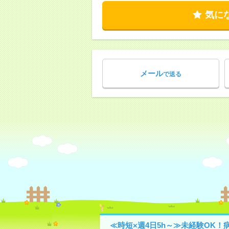
気に
メール
で送る
≪時短×週4日5h～≫未経験OK！