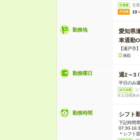
交通
交通費
10
月収例
勤務地
愛知県
車通勤O
【瀬戸市
病院
勤務曜日
週2～3 
平日のみ週
シ
休日休暇
※土日祝休み
勤務時間
シフト勤
下記時間帯
07:30-16:
＊シフト固