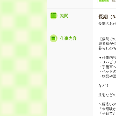
残
残業時間
期間
長期（3
長期のお
仕事内容
【病院で
患者様が
暮らしの
▼仕事内
・リハビ
・手術室
・ベッド
・物品や
など！
注射など
＼幅広い
「未経験か
「子育てが