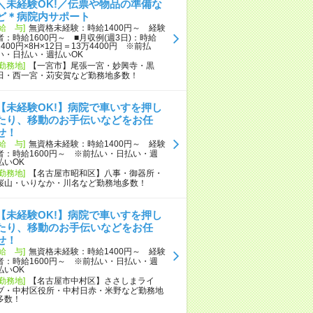
＼未経験OK!／伝票や物品の準備な
ど＊病院内サポート
[給 与]
無資格未経験：時給1400円～ 経験
者：時給1600円～ ■月収例(週3日)：時給
1400円×8H×12日＝13万4400円 ※前払
い・日払い・週払いOK
[勤務地]
【一宮市】尾張一宮・妙興寺・黒
田・西一宮・苅安賀など勤務地多数！
【未経験OK!】病院で車いすを押し
たり、移動のお手伝いなどをお任
せ！
[給 与]
無資格未経験：時給1400円～ 経験
者：時給1600円～ ※前払い・日払い・週
払いOK
[勤務地]
【名古屋市昭和区】八事・御器所・
桜山・いりなか・川名など勤務地多数！
【未経験OK!】病院で車いすを押し
たり、移動のお手伝いなどをお任
せ！
[給 与]
無資格未経験：時給1400円～ 経験
者：時給1600円～ ※前払い・日払い・週
払いOK
[勤務地]
【名古屋市中村区】ささしまライ
ブ・中村区役所・中村日赤・米野など勤務地
多数！