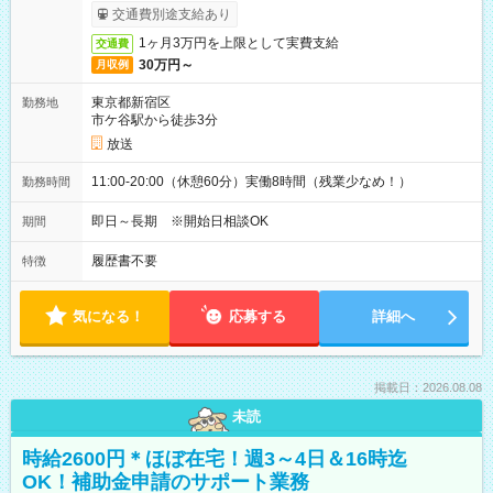
取りサービス利用可（利用条件有）
交通費別途支給あり
1ヶ月3万円を上限として実費支給
交通費
30万円～
月収例
東京都新宿区
勤務地
市ケ谷駅から徒歩3分
放送
11:00-20:00（休憩60分）実働8時間（残業少なめ！）
勤務時間
即日～長期 ※開始日相談OK
期間
履歴書不要
特徴
気になる！
応募する
詳細へ
掲載日：2026.08.08
未読
時給2600円＊ほぼ在宅！週3～4日＆16時迄
OK！補助金申請のサポート業務