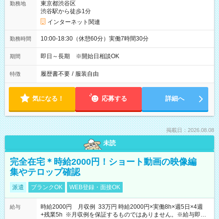
東京都渋谷区
勤務地
渋谷駅から徒歩1分
インターネット関連
10:00-18:30（休憩60分）実働7時間30分
勤務時間
即日～長期 ※開始日相談OK
期間
履歴書不要
/
服装自由
特徴
気になる！
応募する
詳細へ
掲載日：2026.08.08
未読
完全在宅＊時給2000円！ショート動画の映像編
集やテロップ確認
派遣
ブランクOK
WEB登録・面接OK
時給2000円 月収例 33万円 時給2000円×実働8h×週5日×4週
給与
+残業5h ※月収例を保証するものではありません。※給与即受