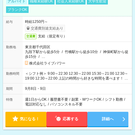
アルバイト
職種未経験OK
社会人未経験OK
大学生歓迎
ブランクOK
時給1250円～
給与
交通費別途支給あり
支給（規定有り）
交通費
東京都千代田区
勤務地
九段下駅から徒歩5分
/
竹橋駅から徒歩10分
/
神保町駅から徒
歩15分
/
…
株式会社ライブパワー
＜シフト例＞ 9:00～22:30 12:30～22:00 15:30～21:00 12:30～
勤務時間
19:00 12:30～22:00 上記の時間から好きな時間を選べます！ ※
時間は変更となる可能性があります
9月8日・9日
期間
週1日からOK
/
履歴書不要
/
副業・WワークOK
/
シフト勤務
/
特徴
電話対応なし
/
パソコンスキル不要
気になる！
応募する
詳細へ