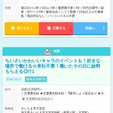
週1日からOK
/
日払いOK
/
履歴書不要
/
40～50代活躍中
/
副
特徴
業・WワークOK
/
服装自由
/
シフト勤務
/
10名以上の大量募
集
/
電話対応なし
/
パソコンスキル不要
気になる！
応募する
詳細へ
未読
ちいさいかわいいキャラのイベントも！好きな
場所で働ける☆来社不要！働いたその日に給料
もらえる◎/T1
アルバイト
職種未経験OK
日給13,000円～
給与
＋交通費支給 ★交通費全額支給！ ┗案件により規定あり ★日払
いOK！（規定あり） ┗働いたその日に現金GET♪ お仕事後はコ
交通費別途支給あり
ンビニATMから 日払い分を引き落とせます！ 【試用期間】試
用期間なし
さいたま市大宮区
勤務地
埼玉県さいたま市大宮区錦町（最寄り駅：大宮駅）