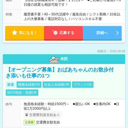
【現在も積極採用中！急募！】2カ月～ ■ご応募から最短2～3
期間
の方へ 今ご覧のお仕事で希望する勤務時間と、もう1つのお仕事
日後の就業も相談可能です！
の勤務時間。 合計で週40時間を超える場合は応募できません。
履歴書不要
/
40～50代活躍中
/
服装自由
/
シフト勤務
/
10名以
特徴
上の大量募集
/
電話対応なし
/
パソコンスキル不要
気になる！
応募する
詳細へ
掲載日：2026.08.08
未読
【オープニング募集】おばあちゃんのお散歩付
き添いも仕事の1つ
派遣
職種未経験OK
社会人未経験OK
ブランクOK
WEB登録・面接OK
無資格未経験：時給1500円～ ■週払いOK ■扶養内OK ■日
給与
収1万2000円以上
交通費別途支給あり
交通費全額支給
交通費