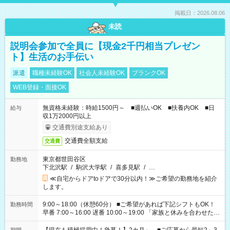
掲載日：2026.08.06
未読
説明会参加で全員に【現金2千円相当プレゼン
ト】生活のお手伝い
派遣
職種未経験OK
社会人未経験OK
ブランクOK
WEB登録・面接OK
無資格未経験：時給1500円～ ■週払いOK ■扶養内OK ■日
給与
収1万2000円以上
交通費別途支給あり
交通費全額支給
交通費
東京都世田谷区
勤務地
下北沢駅
/
駒沢大学駅
/
喜多見駅
/
…
≪自宅からドアtoドアで30分以内！≫ご希望の勤務地を紹介
します。
9:00～18:00（休憩60分） ■ご希望があれば下記シフトもOK！
勤務時間
早番 7:00～16:00 遅番 10:00～19:00 「家族と休みを合わせた
い」 「余裕を持って夕飯の準備がしたい」 「できれば残業はし
たくない」 など、ご希望を教えてくださいね。 ※Wワーク希望