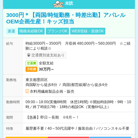
未読
3000円＊【両国/時短勤務・時差出勤】アパレル
OEM企画生産！キッズ担当
派遣
職種未経験OK
ブランクOK
WEB登録・面接OK
時給3000円～3500円 月収例 480,000円～560,000円 ☆ご経
給与
験により相談☆
交通費別途支給あり
全額支給
交通費
30万円～
月収例
東京都墨田区
勤務地
両国駅から徒歩8分
/
両国(都営線)駅から徒歩4分
衣料用繊維製品企画・販売
09:00～18:00(実働8時間 休憩1時間) ※開始時刻8時・9時・10
勤務時間
時／終了時刻17時・18時の相談OK（実働6H以上）
【急募】即日～長期 ※8月～！
期間
履歴書不要
/
40～50代活躍中
/
服装自由
/
パソコンスキル不要
特徴