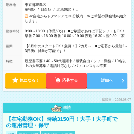
東京都豊島区
勤務地
巣鴨駅
/
目白駅
/
北池袋駅
/
…
≪自宅からドアtoドアで30分以内！≫ご希望の勤務地を紹介
します。
9:00～18:00（休憩60分） ■ご希望があれば下記シフトもOK！
勤務時間
早番 7:00～16:00 遅番 10:00～19:00 夜勤 16:30～翌9:30 「家族
と休みを合わせたい」 「余裕を持って夕飯の準備がしたい」
「できれば残業はしたくない」 など、ご希望を教えてください
【8月中のスタートOK！急募！】2カ月～ ■ご応募から最短2～
期間
ね。 ※Wワーク希望の方へ 今ご覧のお仕事で希望する勤務時間
3日後に就業が可能です！
と、もう1つのお仕事の勤務時間。 合計で週40時間を超える場
合は応募できません。
履歴書不要
/
40～50代活躍中
/
服装自由
/
シフト勤務
/
10名以
特徴
上の大量募集
/
電話対応なし
/
パソコンスキル不要
気になる！
応募する
詳細へ
掲載日：2026.08.07
未読
【在宅勤務OK】時給3150円！大手！大手町で
の運用管理・保守