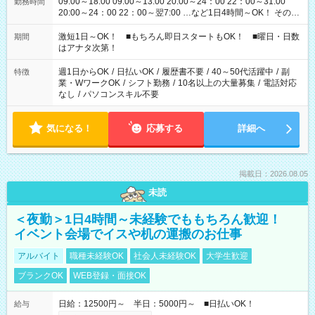
09:00～18:00 09:00～13:00 20:00～24：00 22：00～31:00
勤務時間
20:00～24：00 22：00～翌7:00 …など1日4時間～OK！ その他
シフトもございます！ お気軽にご相談ください！
激短1日～OK！ ■もちろん即日スタートもOK！ ■曜日・日数
期間
はアナタ次第！
週1日からOK
/
日払いOK
/
履歴書不要
/
40～50代活躍中
/
副
特徴
業・WワークOK
/
シフト勤務
/
10名以上の大量募集
/
電話対応
なし
/
パソコンスキル不要
気になる！
応募する
詳細へ
掲載日：2026.08.05
未読
＜夜勤＞1日4時間～未経験でももちろん歓迎！
イベント会場でイスや机の運搬のお仕事
アルバイト
職種未経験OK
社会人未経験OK
大学生歓迎
ブランクOK
WEB登録・面接OK
日給：12500円～ 半日：5000円～ ■日払いOK！
給与