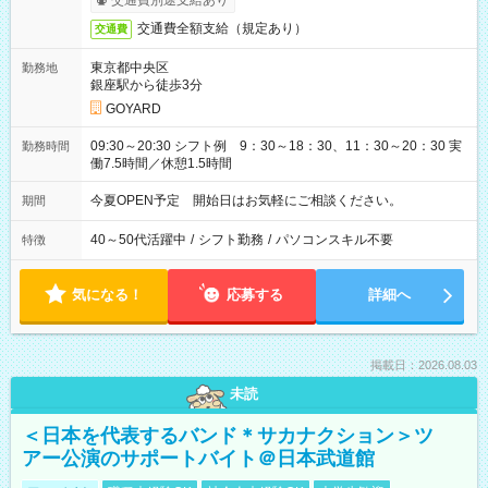
交通費別途支給あり
交通費全額支給（規定あり）
交通費
東京都中央区
勤務地
銀座駅から徒歩3分
GOYARD
09:30～20:30 シフト例 9：30～18：30、11：30～20：30 実
勤務時間
働7.5時間／休憩1.5時間
今夏OPEN予定 開始日はお気軽にご相談ください。
期間
40～50代活躍中
/
シフト勤務
/
パソコンスキル不要
特徴
気になる！
応募する
詳細へ
掲載日：2026.08.03
未読
＜日本を代表するバンド＊サカナクション＞ツ
アー公演のサポートバイト＠日本武道館