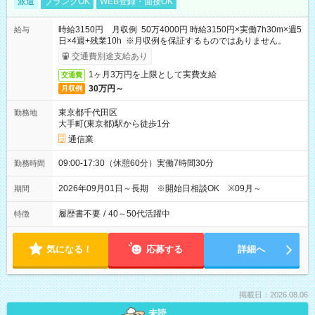
派遣
ブランクOK
WEB登録・面接OK
時給3150円 月収例 50万4000円 時給3150円×実働7h30m×週5
給与
日×4週+残業10h ※月収例を保証するものではありません。
交通費別途支給あり
1ヶ月3万円を上限として実費支給
交通費
30万円～
月収例
東京都千代田区
勤務地
大手町(東京都)駅から徒歩1分
通信業
09:00-17:30（休憩60分）実働7時間30分
勤務時間
2026年09月01日～長期 ※開始日相談OK ※09月～
期間
履歴書不要
/
40～50代活躍中
特徴
気になる！
応募する
詳細へ
掲載日：2026.08.06
未読