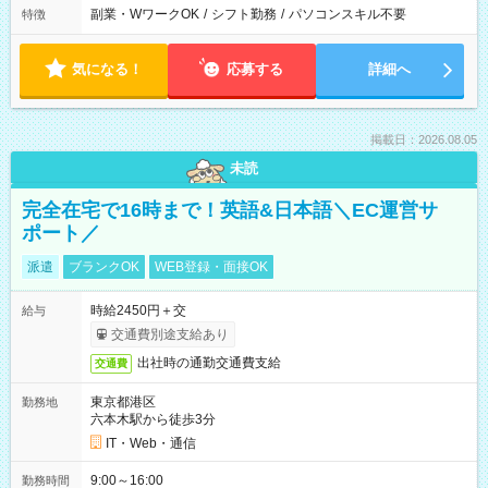
副業・WワークOK
/
シフト勤務
/
パソコンスキル不要
特徴
気になる！
応募する
詳細へ
掲載日：2026.08.05
未読
完全在宅で16時まで！英語&日本語＼EC運営サ
ポート／
派遣
ブランクOK
WEB登録・面接OK
時給2450円＋交
給与
交通費別途支給あり
出社時の通勤交通費支給
交通費
東京都港区
勤務地
六本木駅から徒歩3分
IT・Web・通信
9:00～16:00
勤務時間