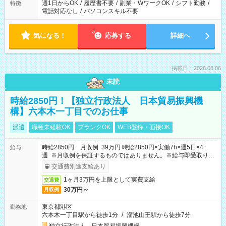
週1日からOK
/
履歴書不要
/
副業・WワークOK
/
シフト勤務
/
特徴
電話対応なし
/
パソコンスキル不要
気になる！
応募する
詳細へ
掲載日：2026.08.06
未読
時給2850円！【独立行政法人 日本貿易振興機
構】六本木一丁目でのお仕事
派遣
職種未経験OK
ブランクOK
WEB登録・面接OK
時給2850円 月収例 39万円 時給2850円×実働7h×週5日×4
給与
週 ※月収例を保証するものではありません。※給与即受取りサ
ービス利用可（利用条件有）
交通費別途支給あり
1ヶ月3万円を上限として実費支給
交通費
30万円～
月収例
東京都港区
勤務地
六本木一丁目駅から徒歩1分
/
溜池山王駅から徒歩7分