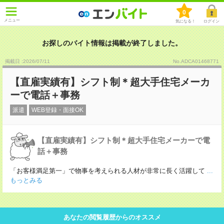
0
メニュー
気になる！
ログイン
お探しのバイト情報は掲載が終了しました。
掲載日 :2026
/
07
/
11
No.ADCA01468771
【直雇実績有】シフト制＊超大手住宅メーカ
ーで電話＋事務
派遣
WEB登録・面接OK
【直雇実績有】シフト制＊超大手住宅メーカーで電
話＋事務
「お客様満足第一」で物事を考えられる人材が非常に長く活躍して
...
もっとみる
あなたの閲覧履歴からのオススメ