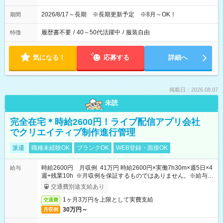
2026/8/17～長期 ※長期更新予定 ※8月～OK！
期間
履歴書不要
/
40～50代活躍中
/
服装自由
特徴
気になる！
応募する
詳細へ
掲載日：2026.08.07
未読
完全在宅＊時給2600円！ライブ配信アプリ会社
でクリエイティブ制作進行管理
派遣
職種未経験OK
ブランクOK
WEB登録・面接OK
時給2600円 月収例 41万円 時給2600円×実働7h30m×週5日×4
給与
週+残業10h ※月収例を保証するものではありません。※給与即
受取りサービス利用可（利用条件有）
交通費別途支給あり
1ヶ月3万円を上限として実費支給
交通費
30万円～
月収例