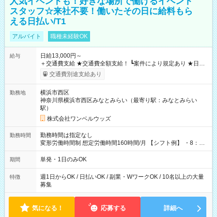
人気イベントも！好きな場所で働けるイベント
スタッフ☆来社不要！働いたその日に給料もら
える日払い/T1
アルバイト
職種未経験OK
日給13,000円～
給与
＋交通費支給 ★交通費全額支給！ ┗案件により規定あり ★日払
いOK！（規定あり） ┗働いたその日に現金GET♪ お仕事後はコ
交通費別途支給あり
ンビニATMから 日払い分を引き落とせます！ 【試用期間】試
用期間なし
横浜市西区
勤務地
神奈川県横浜市西区みなとみらい（最寄り駅：みなとみらい
駅）
株式会社ワンベルウッズ
勤務時間は指定なし
勤務時間
変形労働時間制 想定労働時間160時間/月 【シフト例】 ・8：00
～21：00
単発・1日のみOK
期間
週1日からOK / 日払いOK / 副業・WワークOK / 10名以上の大量
特徴
募集
気になる！
応募する
詳細へ