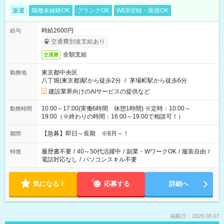
派遣
職種未経験OK
ブランクOK
WEB登録・面接OK
時給2600円
給与
交通費別途支給あり
全額支給
交通費
東京都中央区
勤務地
八丁堀(東京都)駅から徒歩2分
/
茅場町駅から徒歩6分
建設業界向けのAIサービスの提供など
10:00～17:00(実働6時間 休憩1時間) ※定時：10:00～
勤務時間
19:00（※終わりの時間：16:00～19:00で相談可！）
【急募】即日～長期 ※8月～！
期間
履歴書不要
/
40～50代活躍中
/
副業・WワークOK
/
服装自由
/
特徴
電話対応なし
/
パソコンスキル不要
気になる！
応募する
詳細へ
掲載日：2026.08.07