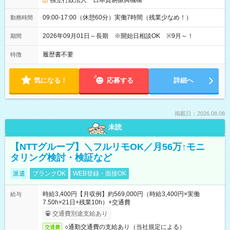
独立行政法人 日本貿易振興機構
09:00-17:00（休憩60分）実働7時間（残業少なめ！）
勤務時間
2026年09月01日～長期 ※開始日相談OK ※9月～！
期間
履歴書不要
特徴
気になる！
応募する
詳細へ
掲載日：2026.08.08
未読
【NTTグループ】＼フルリモOK／月56万↑モニ
タリング検討・検証など
派遣
ブランクOK
WEB登録・面接OK
時給3,400円【月収例】約569,000円（時給3,400円×実働
給与
7.50h×21日+残業10h）+交通費
交通費別途支給あり
○通勤交通費の支給あり（当社規定による）
交通費