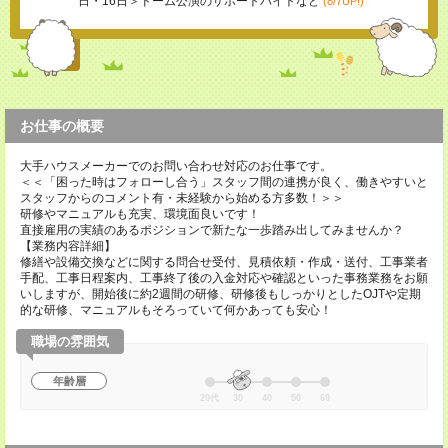
日・16日＞ドーム公演のサポートバイトなど
(8/7UP!)
お仕事の概要
大手ハウスメーカーでのお問い合わせ対応のお仕事です。
＜＜「困った時はフォローし合う」スタッフ間の連携が良く、働きやすいと
スタッフからのコメント有・未経験から始める方多数！＞＞
研修やマニュアルも充実、環境面良いです！
直接雇用の実績のあるポジションで新たな一歩踏み出してみませんか？
【業務内容詳細】
修繕や設備交換などに関する問合せ受付、見積依頼・作成・送付、工事業者
手配、工事日程案内、工事終了後の入金対応や確認といった事務業務をお願
いしますが、開始後に約2週間の研修、研修後もしっかりとしたOJTや定期
的な研修、マニュアルもそろっていて何かあっても安心！
職場の雰囲気
年齢層
20代
30
40
50
60