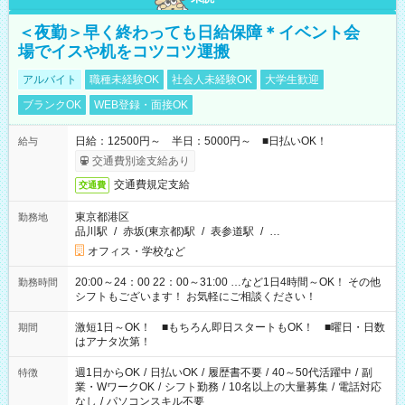
＜夜勤＞早く終わっても日給保障＊イベント会
場でイスや机をコツコツ運搬
アルバイト
職種未経験OK
社会人未経験OK
大学生歓迎
ブランクOK
WEB登録・面接OK
日給：12500円～ 半日：5000円～ ■日払いOK！
給与
交通費別途支給あり
交通費規定支給
交通費
東京都港区
勤務地
品川駅
/
赤坂(東京都)駅
/
表参道駅
/
…
オフィス・学校など
20:00～24：00 22：00～31:00 …など1日4時間～OK！ その他
勤務時間
シフトもございます！ お気軽にご相談ください！
激短1日～OK！ ■もちろん即日スタートもOK！ ■曜日・日数
期間
はアナタ次第！
週1日からOK
/
日払いOK
/
履歴書不要
/
40～50代活躍中
/
副
特徴
業・WワークOK
/
シフト勤務
/
10名以上の大量募集
/
電話対応
なし
/
パソコンスキル不要