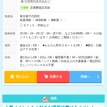
交通費別途支給あり
交通費規定支給
交通費
東京都千代田区
勤務地
秋葉原駅
/
神保町駅
/
麹町駅
/
…
オフィス・学校など
20:00～24：00 22：00～翌7:00 …など1日4時間～OK！ その他
勤務時間
シフトもございます！ お気軽にご相談ください！
激短1日～OK！ ■もちろん即日スタートもOK！ ■曜日・日数
期間
はアナタ次第！
週1日からOK
/
日払いOK
/
履歴書不要
/
40～50代活躍中
/
副
特徴
業・WワークOK
/
シフト勤務
/
10名以上の大量募集
/
電話対応
なし
/
パソコンスキル不要
気になる！
応募する
詳細へ
未読