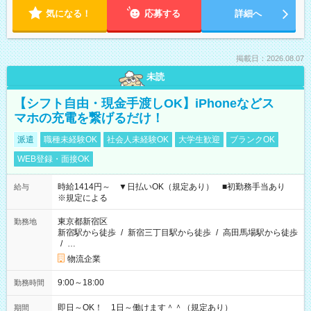
気になる！
応募する
詳細へ
掲載日：2026.08.07
未読
【シフト自由・現金手渡しOK】iPhoneなどス
マホの充電を繋げるだけ！
派遣
職種未経験OK
社会人未経験OK
大学生歓迎
ブランクOK
WEB登録・面接OK
時給1414円～ ▼日払いOK（規定あり） ■初勤務手当あり
給与
※規定による
東京都新宿区
勤務地
新宿駅から徒歩
/
新宿三丁目駅から徒歩
/
高田馬場駅から徒歩
/
…
物流企業
9:00～18:00
勤務時間
即日～OK！ 1日～働けます＾＾（規定あり）
期間