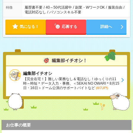
履歴書不要
/
40～50代活躍中
/
副業・WワークOK
/
服装自由
/
特徴
電話対応なし
/
パソコンスキル不要
気になる！
応募する
詳細へ
編集部イチオシ
【完全在宅！】難しい業務なし＆電話なし！ゆっくりの11
時～時短＊データ入力・事務、＜SEKAI NO OWARI＊8月15
日・16日＞ドーム公演のサポートバイトなど
(8/7UP!)
お仕事の概要