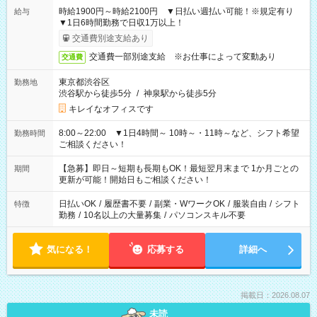
時給1900円～時給2100円 ▼日払い週払い可能！※規定有り
給与
▼1日6時間勤務で日収1万以上！
交通費別途支給あり
交通費一部別途支給 ※お仕事によって変動あり
交通費
東京都渋谷区
勤務地
渋谷駅から徒歩5分
/
神泉駅から徒歩5分
キレイなオフィスです
8:00～22:00 ▼1日4時間～ 10時～・11時～など、シフト希望
勤務時間
ご相談ください！
【急募】即日～短期も長期もOK！最短翌月末まで 1か月ごとの
期間
更新が可能！開始日もご相談ください！
日払いOK
/
履歴書不要
/
副業・WワークOK
/
服装自由
/
シフト
特徴
勤務
/
10名以上の大量募集
/
パソコンスキル不要
気になる！
応募する
詳細へ
掲載日：2026.08.07
未読