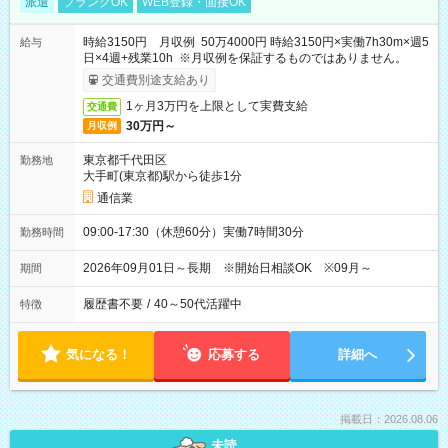
派遣
ブランクOK
WEB登録・面接OK
時給3150円 月収例 50万4000円 時給3150円×実働7h30m×週5
給与
日×4週+残業10h ※月収例を保証するものではありません。
交通費別途支給あり
1ヶ月3万円を上限として実費支給
交通費
30万円～
月収例
東京都千代田区
勤務地
大手町(東京都)駅から徒歩1分
通信業
09:00-17:30（休憩60分）実働7時間30分
勤務時間
2026年09月01日～長期 ※開始日相談OK ※09月～
期間
履歴書不要
/
40～50代活躍中
特徴
気になる！
応募する
詳細へ
掲載日：2026.08.06
未読