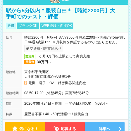
駅から5分以内＊服装自由＊【時給2200円】大
手町でのテスト・評価
派遣
ブランクOK
WEB登録・面接OK
時給2200円 月収例 37万9500円 時給2200円×実働7h45m×週5
給与
日×4週+残業15h ※月収例を保証するものではありません。
交通費別途支給あり
1ヶ月3万円を上限として実費支給
交通費
30万円～
月収例
東京都千代田区
勤務地
大手町(東京都)駅から徒歩1分
電機・電子・OA・精密機器関連商社
08:50-17:20（休憩45分）実働7時間45分
勤務時間
2026年08月24日～長期 ※開始日相談OK ※08月～
期間
履歴書不要
/
40～50代活躍中
/
服装自由
特徴
気になる！
応募する
詳細へ