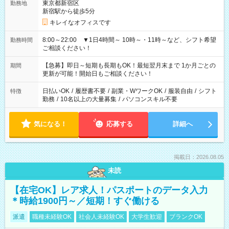
東京都新宿区
勤務地
新宿駅から徒歩5分
キレイなオフィスです
8:00～22:00 ▼1日4時間～ 10時～・11時～など、シフト希望
勤務時間
ご相談ください！
【急募】即日～短期も長期もOK！最短翌月末まで 1か月ごとの
期間
更新が可能！開始日もご相談ください！
日払いOK
/
履歴書不要
/
副業・WワークOK
/
服装自由
/
シフト
特徴
勤務
/
10名以上の大量募集
/
パソコンスキル不要
気になる！
応募する
詳細へ
掲載日：2026.08.05
未読
【在宅OK】レア求人！パスポートのデータ入力
＊時給1900円～／短期！すぐ働ける
派遣
職種未経験OK
社会人未経験OK
大学生歓迎
ブランクOK