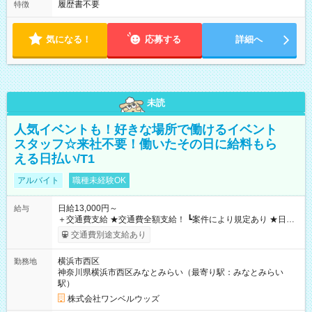
履歴書不要
特徴
気になる！
応募する
詳細へ
未読
人気イベントも！好きな場所で働けるイベント
スタッフ☆来社不要！働いたその日に給料もら
える日払い/T1
アルバイト
職種未経験OK
日給13,000円～
給与
＋交通費支給 ★交通費全額支給！ ┗案件により規定あり ★日払
いOK！（規定あり） ┗働いたその日に現金GET♪ お仕事後はコ
交通費別途支給あり
ンビニATMから 日払い分を引き落とせます！ 【試用期間】試
用期間なし
横浜市西区
勤務地
神奈川県横浜市西区みなとみらい（最寄り駅：みなとみらい
駅）
株式会社ワンベルウッズ