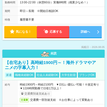
13:00-22:00（休憩60分）実働8時間（残業少なめ！）
勤務時間
即日～長期 ※開始日相談OK
期間
履歴書不要
特徴
気になる！
応募する
詳細へ
掲載日：2026.08.05
未読
【在宅あり】高時給1900円～！海外ドラマやア
ニメの字幕入力！
派遣
職種未経験OK
社会人未経験OK
大学生歓迎
ブランクOK
時給1900円～時給2100円 ▼日払い週払い可能！※規定有り
給与
▼1日6時間勤務で日収1万以上！
交通費別途支給あり
交通費一部別途支給 ※お仕事によって変動あり
交通費