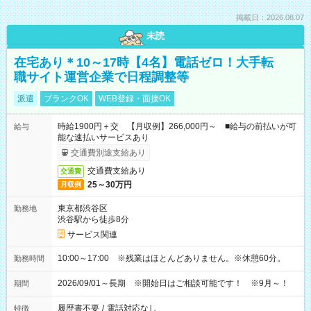
掲載日：2026.08.07
未読
在宅あり＊10～17時【4名】電話ゼロ！大手転
職サイト運営企業で日程調整等
派遣
ブランクOK
WEB登録・面接OK
時給1900円＋交 【月収例】266,000円～ ■給与の前払いが可
給与
能な速払いサービスあり
交通費別途支給あり
交通費支給あり
交通費
25～30万円
月収例
東京都渋谷区
勤務地
渋谷駅から徒歩8分
サービス関連
10:00～17:00 ※残業はほとんどありません。※休憩60分。
勤務時間
2026/09/01～長期 ※開始日はご相談可能です！ ※9月～！
期間
履歴書不要
/
電話対応なし
特徴