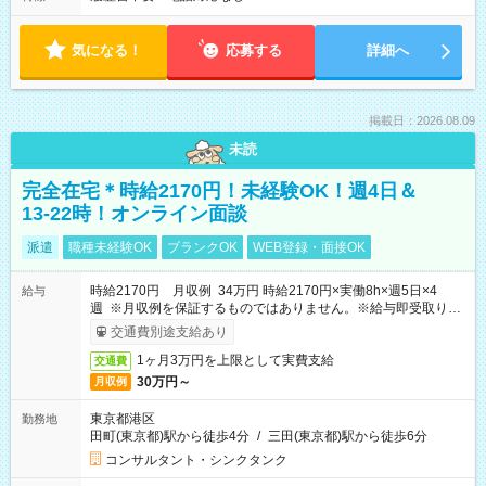
気になる！
応募する
詳細へ
掲載日：2026.08.09
未読
完全在宅＊時給2170円！未経験OK！週4日＆
13-22時！オンライン面談
派遣
職種未経験OK
ブランクOK
WEB登録・面接OK
時給2170円 月収例 34万円 時給2170円×実働8h×週5日×4
給与
週 ※月収例を保証するものではありません。※給与即受取りサ
ービス利用可（利用条件有）
交通費別途支給あり
1ヶ月3万円を上限として実費支給
交通費
30万円～
月収例
東京都港区
勤務地
田町(東京都)駅から徒歩4分
/
三田(東京都)駅から徒歩6分
コンサルタント・シンクタンク