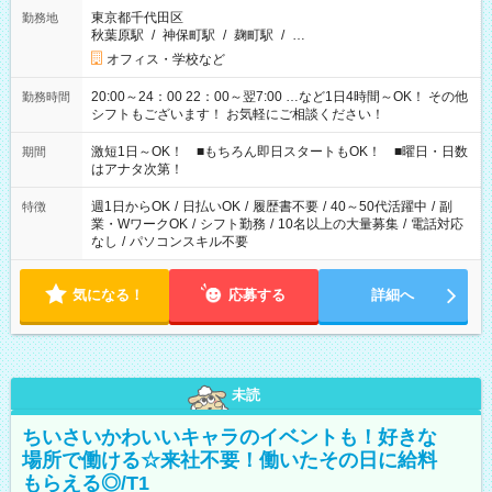
東京都千代田区
勤務地
秋葉原駅
/
神保町駅
/
麹町駅
/
…
オフィス・学校など
20:00～24：00 22：00～翌7:00 …など1日4時間～OK！ その他
勤務時間
シフトもございます！ お気軽にご相談ください！
激短1日～OK！ ■もちろん即日スタートもOK！ ■曜日・日数
期間
はアナタ次第！
週1日からOK
/
日払いOK
/
履歴書不要
/
40～50代活躍中
/
副
特徴
業・WワークOK
/
シフト勤務
/
10名以上の大量募集
/
電話対応
なし
/
パソコンスキル不要
気になる！
応募する
詳細へ
未読
ちいさいかわいいキャラのイベントも！好きな
場所で働ける☆来社不要！働いたその日に給料
もらえる◎/T1