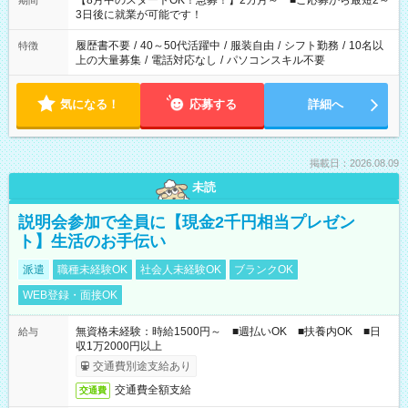
【8月中のスタートOK！急募！】2カ月～ ■ご応募から最短2～
期間
ね。 ※Wワーク希望の方へ 今ご覧のお仕事で希望する勤務時間
3日後に就業が可能です！
と、もう1つのお仕事の勤務時間。 合計で週40時間を超える場
合は応募できません。
履歴書不要
/
40～50代活躍中
/
服装自由
/
シフト勤務
/
10名以
特徴
上の大量募集
/
電話対応なし
/
パソコンスキル不要
気になる！
応募する
詳細へ
掲載日：2026.08.09
未読
説明会参加で全員に【現金2千円相当プレゼン
ト】生活のお手伝い
派遣
職種未経験OK
社会人未経験OK
ブランクOK
WEB登録・面接OK
無資格未経験：時給1500円～ ■週払いOK ■扶養内OK ■日
給与
収1万2000円以上
交通費別途支給あり
交通費全額支給
交通費