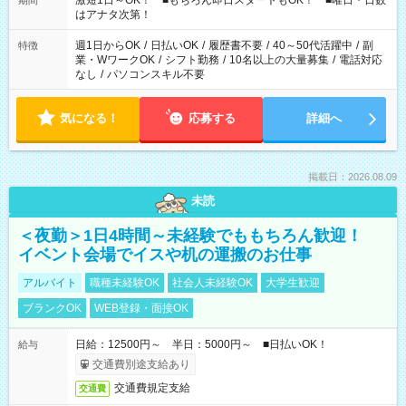
激短1日～OK！ ■もちろん即日スタートもOK！ ■曜日・日数
期間
はアナタ次第！
週1日からOK
/
日払いOK
/
履歴書不要
/
40～50代活躍中
/
副
特徴
業・WワークOK
/
シフト勤務
/
10名以上の大量募集
/
電話対応
なし
/
パソコンスキル不要
気になる！
応募する
詳細へ
掲載日：2026.08.09
未読
＜夜勤＞1日4時間～未経験でももちろん歓迎！
イベント会場でイスや机の運搬のお仕事
アルバイト
職種未経験OK
社会人未経験OK
大学生歓迎
ブランクOK
WEB登録・面接OK
日給：12500円～ 半日：5000円～ ■日払いOK！
給与
交通費別途支給あり
交通費規定支給
交通費