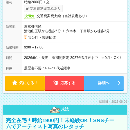
時給2600円＋交
給与
交通費別途支給あり
交通費実費支給（当社規定あり）
交通費
東京都港区
勤務地
溜池山王駅から徒歩5分
/
六本木一丁目駅から徒歩3分
官公庁・関連団体
9:00～17:00
勤務時間
2026/9/1～長期 ※期間限定:2027年3月末まで ※9月～OK！
期間
履歴書不要
/
40～50代活躍中
特徴
気になる！
応募する
詳細へ
掲載日：2026.08.09
未読
完全在宅＊時給1900円！未経験OK！SNSチー
ムでアーティスト写真のレタッチ