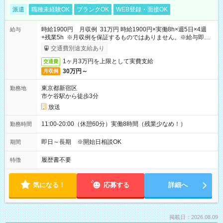
派遣
職種未経験OK
ブランクOK
WEB登録・面接OK
時給1900円 月収例 31万円 時給1900円×実働8h×週5日×4週
給与
+残業5h ※月収例を保証するものではありません。※給与即受
取りサービス利用可（利用条件有）
交通費別途支給あり
1ヶ月3万円を上限として実費支給
交通費
30万円～
月収例
東京都新宿区
勤務地
市ケ谷駅から徒歩3分
放送
11:00-20:00（休憩60分）実働8時間（残業少なめ！）
勤務時間
即日～長期 ※開始日相談OK
期間
履歴書不要
特徴
気になる！
応募する
詳細へ
掲載日：2026.08.09