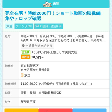
未読
完全在宅＊時給2000円！ショート動画の映像編
集やテロップ確認
派遣
ブランクOK
WEB登録・面接OK
時給2000円 月収例 33万円 時給2000円×実働8h×週5日×4週
給与
+残業5h ※月収例を保証するものではありません。※給与即受
取りサービス利用可（利用条件有）
交通費別途支給あり
1ヶ月3万円を上限として実費支給
交通費
30万円～
月収例
東京都新宿区
勤務地
市ケ谷駅から徒歩3分
放送
11:00-20:00（休憩60分）実働8時間（残業少なめ！）
勤務時間
即日～長期 ※開始日相談OK
期間
履歴書不要
特徴