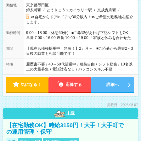
東京都墨田区
勤務地
錦糸町駅
/
とうきょうスカイツリー駅
/
京成曳舟駅
/
…
≪自宅からドアtoドアで30分以内！≫ご希望の勤務地を紹介
します。
9:00～18:00（休憩60分） ■ご希望があれば下記シフトもOK！
勤務時間
早番 7:00～16:00 遅番 10:00～19:00 「家族と休みを合わせた
い」 「余裕を持って夕飯の準備がしたい」 「できれば残業はし
たくない」 など、ご希望を教えてくださいね。 ※Wワーク希望
【現在も積極採用中！急募！】2カ月～ ■ご応募から最短2～3
期間
の方へ 今ご覧のお仕事で希望する勤務時間と、もう1つのお仕事
日後の就業も相談可能です！
の勤務時間。 合計で週40時間を超える場合は応募できません。
履歴書不要
/
40～50代活躍中
/
服装自由
/
シフト勤務
/
10名以
特徴
上の大量募集
/
電話対応なし
/
パソコンスキル不要
気になる！
応募する
詳細へ
掲載日：2026.08.07
未読
【在宅勤務OK】時給3150円！大手！大手町で
の運用管理・保守