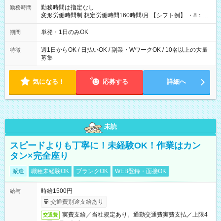
勤務時間は指定なし
勤務時間
変形労働時間制 想定労働時間160時間/月 【シフト例】 ・8：00
～21：00
単発・1日のみOK
期間
週1日からOK / 日払いOK / 副業・WワークOK / 10名以上の大量
特徴
募集
気になる！
応募する
詳細へ
未読
スピードよりも丁寧に！未経験OK！作業はカン
タン×完全座り
派遣
職種未経験OK
ブランクOK
WEB登録・面接OK
時給1500円
給与
交通費別途支給あり
実費支給／当社規定あり。通勤交通費実費支払／上限4
交通費