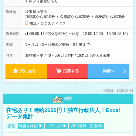
万円／月※規定あり
埼玉県加須市
勤務地
加須駅から車10分
/
久喜駅から車20分
/
鴻巣駅から車20分
物流・ロジスティクス
(1)09:00-17:00(休憩60分) ※休憩（12:00-12:50、15:00-15:10）
勤務時間
1ヶ月以上3ヶ月未満／即日～9月末まで
期間
履歴書不要
/
40～50代活躍中
/
10名以上の大量募集
特徴
気になる！
応募する
詳細へ
掲載日：2026.08.04
未読
在宅あり！時給2600円！独立行政法人！Excel
データ集計
派遣
職種未経験OK
ブランクOK
WEB登録・面接OK