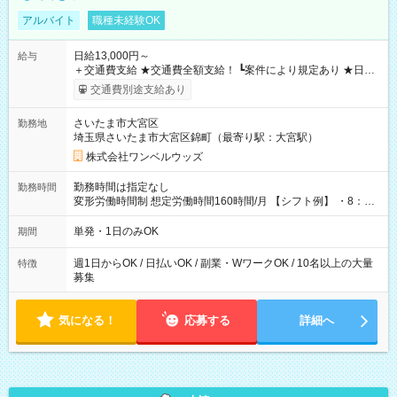
アルバイト
職種未経験OK
日給13,000円～
給与
＋交通費支給 ★交通費全額支給！ ┗案件により規定あり ★日払
いOK！（規定あり） ┗働いたその日に現金GET♪ お仕事後はコ
交通費別途支給あり
ンビニATMから 日払い分を引き落とせます！ 【試用期間】試
用期間なし
さいたま市大宮区
勤務地
埼玉県さいたま市大宮区錦町（最寄り駅：大宮駅）
株式会社ワンベルウッズ
勤務時間は指定なし
勤務時間
変形労働時間制 想定労働時間160時間/月 【シフト例】 ・8：00
～21：00
単発・1日のみOK
期間
週1日からOK / 日払いOK / 副業・WワークOK / 10名以上の大量
特徴
募集
気になる！
応募する
詳細へ