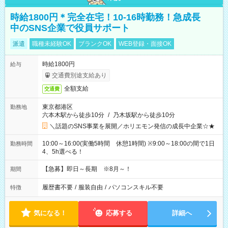
時給1800円＊完全在宅！10-16時勤務！急成長
中のSNS企業で役員サポート
派遣
職種未経験OK
ブランクOK
WEB登録・面接OK
時給1800円
給与
交通費別途支給あり
全額支給
交通費
東京都港区
勤務地
六本木駅から徒歩10分
/
乃木坂駅から徒歩10分
＼話題のSNS事業を展開／ホリエモン発信の成長中企業☆★
10:00～16:00(実働5時間 休憩1時間) ※9:00～18:00の間で1日
勤務時間
4、5h選べる！
【急募】即日～長期 ※8月～！
期間
履歴書不要
/
服装自由
/
パソコンスキル不要
特徴
気になる！
応募する
詳細へ