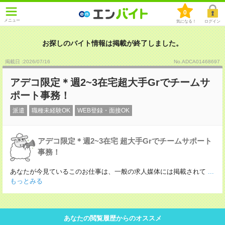
0
メニュー
気になる！
ログイン
お探しのバイト情報は掲載が終了しました。
掲載日 :2026
/
07
/
16
No.ADCA01468697
アデコ限定＊週2~3在宅超大手Grでチームサ
ポート事務！
派遣
職種未経験OK
WEB登録・面接OK
アデコ限定＊週2~3在宅 超大手Grでチームサポート
事務！
あなたが今見ているこのお仕事は、一般の求人媒体には掲載されて
...
もっとみる
あなたの閲覧履歴からのオススメ