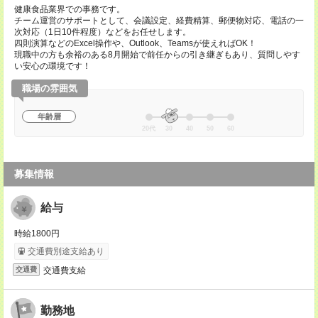
健康食品業界での事務です。
チーム運営のサポートとして、会議設定、経費精算、郵便物対応、電話の一
次対応（1日10件程度）などをお任せします。
四則演算などのExcel操作や、Outlook、Teamsが使えればOK！
現職中の方も余裕のある8月開始で前任からの引き継ぎもあり、質問しやす
い安心の環境です！
職場の雰囲気
年齢層
20代
30
40
50
60
募集情報
給与
時給1800円
交通費別途支給あり
交通費支給
交通費
勤務地