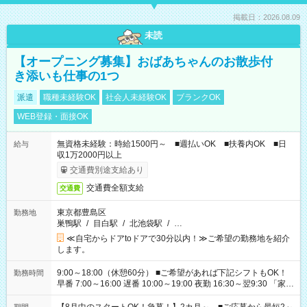
掲載日：2026.08.09
未読
【オープニング募集】おばあちゃんのお散歩付
き添いも仕事の1つ
派遣
職種未経験OK
社会人未経験OK
ブランクOK
WEB登録・面接OK
無資格未経験：時給1500円～ ■週払いOK ■扶養内OK ■日
給与
収1万2000円以上
交通費別途支給あり
交通費全額支給
交通費
東京都豊島区
勤務地
巣鴨駅
/
目白駅
/
北池袋駅
/
…
≪自宅からドアtoドアで30分以内！≫ご希望の勤務地を紹介
します。
9:00～18:00（休憩60分） ■ご希望があれば下記シフトもOK！
勤務時間
早番 7:00～16:00 遅番 10:00～19:00 夜勤 16:30～翌9:30 「家族
と休みを合わせたい」 「余裕を持って夕飯の準備がしたい」
「できれば残業はしたくない」 など、ご希望を教えてください