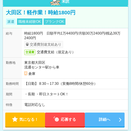
未読
大田区！軽作業！時給1800円
派遣
職種未経験OK
ブランクOK
時給1800円 日額平均1万4400円/月額30万2400円/残込39万
給与
2400円
交通費別途支給あり
交通費支給（規定あり）
交通費
東京都大田区
勤務地
流通センター駅から車
倉庫
【日勤】 8:30～17:30（実働8時間/休憩60分）
勤務時間
・長期 ・即日スタートOK！
期間
電話対応なし
特徴
気になる！
応募する
詳細へ