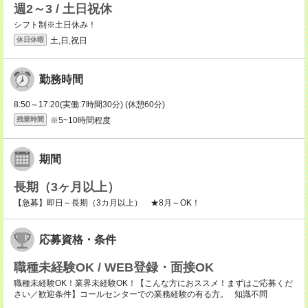
週2～3 / 土日祝休
シフト制※土日休み！
土,日,祝日
休日休暇
勤務時間
8:50～17:20(実働:7時間30分) (休憩60分)
※5~10時間程度
残業時間
期間
長期（3ヶ月以上）
【急募】即日～長期（3カ月以上） ★8月～OK！
応募資格・条件
職種未経験OK / WEB登録・面接OK
職種未経験OK！業界未経験OK！【こんな方におススメ！まずはご応募くだ
さい／歓迎条件】コールセンターでの業務経験の有る方。 知識不問