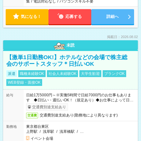
集
/
電話対応なし
/
パソコンスキル不要
気になる！
応募する
詳細へ
掲載日：2026.08.02
未読
【激単1日勤務OK!】ホテルなどの会場で株主総
会のサポートスタッフ＊日払いOK
派遣
職種未経験OK
社会人未経験OK
大学生歓迎
ブランクOK
WEB登録・面接OK
日給1万5000円～※実働5時間で日給7000円のお仕事もありま
給与
す ◆日払い・週払いOK！（規定あり）◆お仕事によって日給
も異なります
交通費別途支給あり
交通費別途支給あり(勤務地により異なります)
交通費
東京都台東区
勤務地
上野駅
/
浅草駅
/
浅草橋駅
/
…
イベント会場