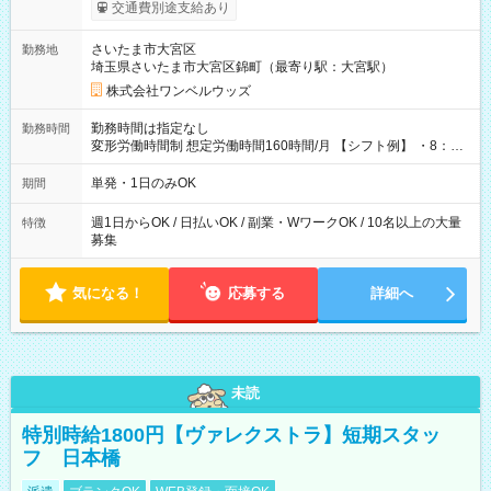
いOK！（規定あり） ┗働いたその日に現金GET♪ お仕事後はコ
交通費別途支給あり
ンビニATMから 日払い分を引き落とせます！ 【試用期間】試
用期間なし
さいたま市大宮区
勤務地
埼玉県さいたま市大宮区錦町（最寄り駅：大宮駅）
株式会社ワンベルウッズ
勤務時間は指定なし
勤務時間
変形労働時間制 想定労働時間160時間/月 【シフト例】 ・8：00
～21：00
単発・1日のみOK
期間
週1日からOK / 日払いOK / 副業・WワークOK / 10名以上の大量
特徴
募集
気になる！
応募する
詳細へ
未読
特別時給1800円【ヴァレクストラ】短期スタッ
フ 日本橋