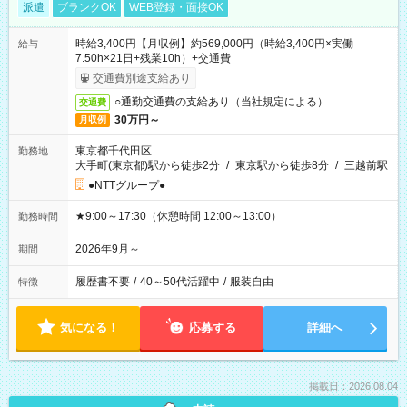
派遣
ブランクOK
WEB登録・面接OK
時給3,400円【月収例】約569,000円（時給3,400円×実働
給与
7.50h×21日+残業10h）+交通費
交通費別途支給あり
○通勤交通費の支給あり（当社規定による）
交通費
30万円～
月収例
東京都千代田区
勤務地
大手町(東京都)駅から徒歩2分
/
東京駅から徒歩8分
/
三越前駅
●NTTグループ●
★9:00～17:30（休憩時間 12:00～13:00）
勤務時間
2026年9月～
期間
履歴書不要
/
40～50代活躍中
/
服装自由
特徴
気になる！
応募する
詳細へ
掲載日：2026.08.04