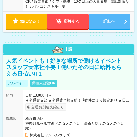
OK
/
服装自由
/
シフト勤務
/
10名以上の大量募集
/
電話対応な
し
/
パソコンスキル不要
気になる！
応募する
詳細へ
未読
人気イベントも！好きな場所で働けるイベント
スタッフ☆来社不要！働いたその日に給料もら
える日払い/T1
アルバイト
職種未経験OK
日給13,000円～
給与
＋交通費支給 ★交通費全額支給！ ┗案件により規定あり ★日払
いOK！（規定あり） ┗働いたその日に現金GET♪ お仕事後はコ
交通費別途支給あり
ンビニATMから 日払い分を引き落とせます！ 【試用期間】試
用期間なし
横浜市西区
勤務地
神奈川県横浜市西区みなとみらい（最寄り駅：みなとみらい
駅）
株式会社ワンベルウッズ