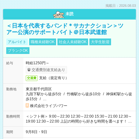
掲載日：2026.08.03
未読
＜日本を代表するバンド＊サカナクション＞ツ
アー公演のサポートバイト＠日本武道館
アルバイト
職種未経験OK
社会人未経験OK
大学生歓迎
ブランクOK
時給1250円～
給与
交通費別途支給あり
支給（規定有り）
交通費
東京都千代田区
勤務地
九段下駅から徒歩5分
/
竹橋駅から徒歩10分
/
神保町駅から徒
歩15分
/
…
株式会社ライブパワー
＜シフト例＞ 9:00～22:30 12:30～22:00 15:30～21:00 12:30～
勤務時間
19:00 12:30～22:00 上記の時間から好きな時間を選べます！ ※
時間は変更となる可能性があります
9月8日・9日
期間