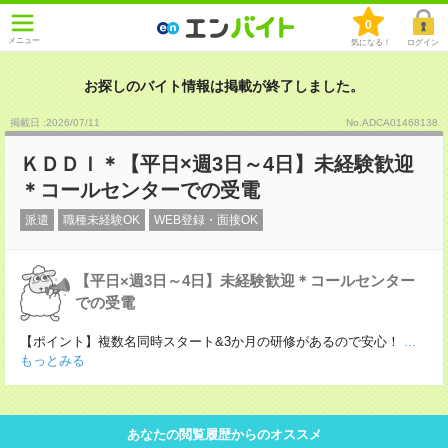
0
メニュー
気になる！
ログイン
お探しのバイト情報は掲載が終了しました。
掲載日 :2026
/
07
/
11
No.ADCA01468138
ＫＤＤＩ＊【平日×週3日～4日】未経験歓迎
＊コールセンターでの受電
派遣
職種未経験OK
WEB登録・面接OK
【平日×週3日～4日】未経験歓迎＊コールセンター
での受電
【ポイント】複数名同時スタート&3か月の研修があるので安心！
...
もっとみる
あなたの閲覧履歴からのオススメ