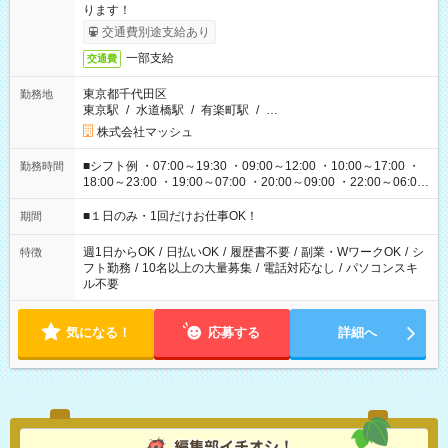
ります！
交通費別途支給あり
一部支給
交通費
東京都千代田区
勤務地
東京駅
/
水道橋駅
/
有楽町駅
/
…
株式会社マッシュ
■シフト例 ・07:00～19:30 ・09:00～12:00 ・10:00～17:00 ・
勤務時間
18:00～23:00 ・19:00～07:00 ・20:00～09:00 ・22:00～06:00
etc ★最短で3時間で5,120円のお仕事から 15時間で2万円近く稼
げるお仕事も！ ご希望のお時間に合わせてご紹介！ ※シフトは
■１日のみ・1回だけお仕事OK！
期間
現場によって異なります。 ※勿論、休憩時間はあるのでご安心
ください！
週1日からOK
/
日払いOK
/
履歴書不要
/
副業・WワークOK
/
シ
特徴
フト勤務
/
10名以上の大量募集
/
電話対応なし
/
パソコンスキ
ル不要
気になる！
応募する
詳細へ