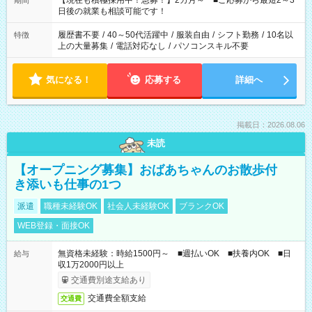
【現在も積極採用中！急募！】2カ月～ ■ご応募から最短2～3
期間
の方へ 今ご覧のお仕事で希望する勤務時間と、もう1つのお仕事
日後の就業も相談可能です！
の勤務時間。 合計で週40時間を超える場合は応募できません。
履歴書不要
/
40～50代活躍中
/
服装自由
/
シフト勤務
/
10名以
特徴
上の大量募集
/
電話対応なし
/
パソコンスキル不要
気になる！
応募する
詳細へ
掲載日：2026.08.06
未読
【オープニング募集】おばあちゃんのお散歩付
き添いも仕事の1つ
派遣
職種未経験OK
社会人未経験OK
ブランクOK
WEB登録・面接OK
無資格未経験：時給1500円～ ■週払いOK ■扶養内OK ■日
給与
収1万2000円以上
交通費別途支給あり
交通費全額支給
交通費