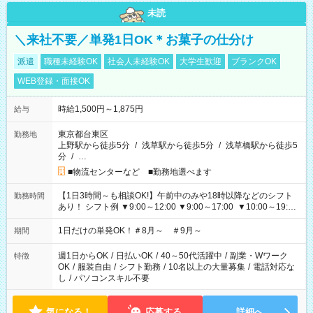
未読
＼来社不要／単発1日OK＊お菓子の仕分け
派遣
職種未経験OK
社会人未経験OK
大学生歓迎
ブランクOK
WEB登録・面接OK
時給1,500円～1,875円
給与
東京都台東区
勤務地
上野駅から徒歩5分
/
浅草駅から徒歩5分
/
浅草橋駅から徒歩5
分
/
…
■物流センターなど ■勤務地選べます
【1日3時間～も相談OK!】午前中のみや18時以降などのシフト
勤務時間
あり！ シフト例 ▼9:00～12:00 ▼9:00～17:00 ▼10:00～19:00
▼18:00～21:00
1日だけの単発OK！＃8月～ ＃9月～
期間
週1日からOK
/
日払いOK
/
40～50代活躍中
/
副業・Wワーク
特徴
OK
/
服装自由
/
シフト勤務
/
10名以上の大量募集
/
電話対応な
し
/
パソコンスキル不要
気になる！
応募する
詳細へ