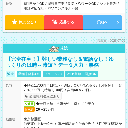
週1日からOK
/
履歴書不要
/
副業・WワークOK
/
シフト勤務
/
特徴
電話対応なし
/
パソコンスキル不要
気になる！
応募する
詳細へ
掲載日：2026.07.29
未読
【完全在宅！】難しい業務なし＆電話なし！ゆ
っくりの11時～時短＊データ入力・事務
派遣
職種未経験OK
ブランクOK
WEB登録・面接OK
◆時給1,700円＊日払い・週払いOK＊昇給あり♪【月収例】 ・約
給与
204,000円 （時給1,700円 × 実働6h × 20日）
交通費別途支給あり
◆全額支給 ＊家が少し遠くても安心！
交通費
20～25万円
月収例
東京都港区
勤務地
竹芝駅から徒歩2分
/
浜松町駅から徒歩4分
/
大門(東京都)駅か