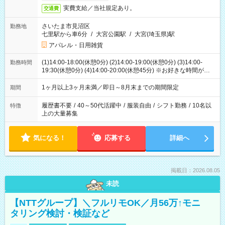
実費支給／当社規定あり。
交通費
さいたま市見沼区
勤務地
七里駅から車6分
/
大宮公園駅
/
大宮(埼玉県)駅
アパレル・日用雑貨
(1)14:00-18:00(休憩0分) (2)14:00-19:00(休憩0分) (3)14:00-
勤務時間
19:30(休憩0分) (4)14:00-20:00(休憩45分) ※お好きな時間が選べ
ます
1ヶ月以上3ヶ月未満／即日～8月末までの期間限定
期間
履歴書不要
/
40～50代活躍中
/
服装自由
/
シフト勤務
/
10名以
特徴
上の大量募集
気になる！
応募する
詳細へ
掲載日：2026.08.05
未読
【NTTグループ】＼フルリモOK／月56万↑モニ
タリング検討・検証など