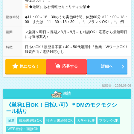
ら徒歩5分
/
…
◆港区にある情報セキュリティ企業◆
◆11：00～18：30のうち実働6時間、休憩60分 ※11：00～18：
勤務時間
00 または 11：30～18：30 。*。ブランクOK！。*。 例え
ば前職が、 在宅/財団法人/事務/コールセンター/受付/販売/カフェ
スタッフ スイーツ販売/ホテルフロント/化粧品販売/など 様々な
＜急募＞即日～長期／8月～9月～も相談OK！応募から最短即日
期間
業界から入社して活躍されています♪
には選考案内♪
日払いOK
/
履歴書不要
/
40～50代活躍中
/
副業・WワークOK
/
特徴
服装自由
/
電話対応なし
気になる！
応募する
詳細へ
掲載日：2026.08.06
未読
《単発1日OK！日払い可》＊DMのモクモクシ
ール貼り
派遣
職種未経験OK
社会人未経験OK
大学生歓迎
ブランクOK
WEB登録・面接OK