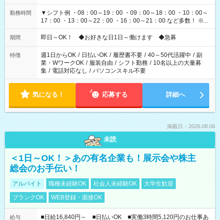
▼シフト例 ・08：00～19：00 ・09：00～18：00 ・10：00～
勤務時間
17：00 ・13：00～22：00 ・16：00～21：00 など多数！ ※お
仕事により勤務時間が異なります
即日～OK！ ◆お好きな日1日～働けます ◆急募
期間
週1日からOK
/
日払いOK
/
履歴書不要
/
40～50代活躍中
/
副
特徴
業・WワークOK
/
服装自由
/
シフト勤務
/
10名以上の大量募
集
/
電話対応なし
/
パソコンスキル不要
気になる！
応募する
詳細へ
掲載日：2026.08.06
未読
＜1日～OK！＞あの有名企業も！展示会や株主
総会のお手伝い！
アルバイト
職種未経験OK
社会人未経験OK
大学生歓迎
ブランクOK
WEB登録・面接OK
■日給16,840円～ ■日払いOK ■実働3時間5,120円のお仕事あ
給与