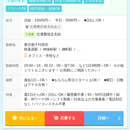
アルバイト
職種未経験OK
社会人未経験OK
大学生歓迎
ブランクOK
WEB登録・面接OK
日給：10000円～ 半日：5000円～ ■日払いOK！
給与
交通費別途支給あり
交通費規定支給
交通費
東京都千代田区
勤務地
秋葉原駅
/
神保町駅
/
麹町駅
/
…
オフィス・学校など
20:00～24：00 22：00～翌7:00 …など1日4時間～OK！ その他
勤務時間
シフトもございます！ お気軽にご相談ください！
激短1日～OK！ ■もちろん即日スタートもOK！ ■曜日・日数
期間
はアナタ次第！
週1日からOK
/
日払いOK
/
履歴書不要
/
40～50代活躍中
/
副
特徴
業・WワークOK
/
シフト勤務
/
10名以上の大量募集
/
電話対応
なし
/
パソコンスキル不要
気になる！
応募する
詳細へ