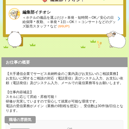
編集部イチオシ
＜ホテルの備品を運ぶだけ＞単発・短時間～OK／安心の日
給保障＊夜勤、＜単発＊1日～OK！＞コンサートなどのグッ
ズ販売スタッフ＊など
(8/6UP!)
お仕事の概要
【大手通信企業でサービス未納料金のご案内及びお支払いのご相談業務】
お支払いに関するご相談の対応（電話受信）及びシステム入力、お支払い依
頼（電話発信）及びシステム入力、メールでの返信業務等をお願いします。
【仕事内容補足】
スキルに応じて昇給・昇格可能！
研修が充実していますので安心して就業が可能な環境です。
電話の受信業務がメイン（業務の9割程を想定）、受信数は30件強/日位とな
ります。
職場の雰囲気