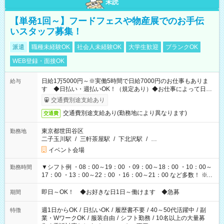
未読
【単発1回～】フードフェスや物産展でのお手伝
いスタッフ募集！
派遣
職種未経験OK
社会人未経験OK
大学生歓迎
ブランクOK
WEB登録・面接OK
日給1万5000円～※実働5時間で日給7000円のお仕事もありま
給与
す ◆日払い・週払いOK！（規定あり）◆お仕事によって日給
も異なります
交通費別途支給あり
交通費別途支給あり(勤務地により異なります)
交通費
東京都世田谷区
勤務地
二子玉川駅
/
三軒茶屋駅
/
下北沢駅
/
…
イベント会場
▼シフト例 ・08：00～19：00 ・09：00～18：00 ・10：00～
勤務時間
17：00 ・13：00～22：00 ・16：00～21：00 など多数！ ※お
仕事により勤務時間が異なります
即日～OK！ ◆お好きな日1日～働けます ◆急募
期間
週1日からOK
/
日払いOK
/
履歴書不要
/
40～50代活躍中
/
副
特徴
業・WワークOK
/
服装自由
/
シフト勤務
/
10名以上の大量募