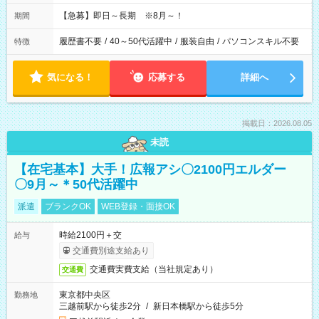
【急募】即日～長期 ※8月～！
期間
履歴書不要
/
40～50代活躍中
/
服装自由
/
パソコンスキル不要
特徴
気になる！
応募する
詳細へ
掲載日：2026.08.05
未読
【在宅基本】大手！広報アシ〇2100円エルダー
〇9月～＊50代活躍中
派遣
ブランクOK
WEB登録・面接OK
時給2100円＋交
給与
交通費別途支給あり
交通費実費支給（当社規定あり）
交通費
東京都中央区
勤務地
三越前駅から徒歩2分
/
新日本橋駅から徒歩5分