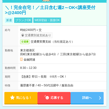
＼！完全在宅！／土日含む週2～OK<講座受付
>@2400円
派遣
ブランクOK
WEB登録・面接OK
時給2400円＋交
給与
交通費別途支給あり
交通費実費支給（当社規定あり）
交通費
東京都港区
勤務地
田町(東京都)駅から徒歩4分
/
三田(東京都)駅から徒歩7分
金融関連
8:30～12:30
勤務時間
【急募】即日～長期 ※8月～OK！
期間
履歴書不要
/
40～50代活躍中
/
服装自由
特徴
気になる！
応募する
詳細へ