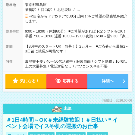
東京都豊島区
勤務地
巣鴨駅
/
目白駅
/
北池袋駅
/
…
≪自宅からドアtoドアで30分以内！≫ご希望の勤務地を紹介
します。
9:00～18:00（休憩60分） ■ご希望があれば下記シフトもOK！
勤務時間
早番 7:00～16:00 遅番 10:00～19:00 夜勤 16:30～翌9:30 「家族
と休みを合わせたい」 「余裕を持って夕飯の準備がしたい」
「できれば残業はしたくない」 など、ご希望を教えてください
【8月中のスタートOK！急募！】2カ月～ ■ご応募から最短2～
期間
ね。 ※Wワーク希望の方へ 今ご覧のお仕事で希望する勤務時間
3日後に就業が可能です！
と、もう1つのお仕事の勤務時間。 合計で週40時間を超える場
合は応募できません。
履歴書不要
/
40～50代活躍中
/
服装自由
/
シフト勤務
/
10名以
特徴
上の大量募集
/
電話対応なし
/
パソコンスキル不要
気になる！
応募する
詳細へ
掲載日：2026.08.06
未読
＃1日4時間～OK＃未経験歓迎！＃日払い＊イ
ベント会場でイスや机の運搬のお仕事