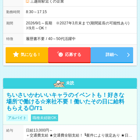
三越前駅近くの企業
8:30～17:15
勤務時間
2026/9/1～長期 ※2027年3月末まで(期間延長の可能性あり)
期間
※9月～OK！
履歴書不要
/
40～50代活躍中
特徴
気になる！
応募する
詳細へ
未読
ちいさいかわいいキャラのイベントも！好きな
場所で働ける☆来社不要！働いたその日に給料
もらえる◎/T1
アルバイト
職種未経験OK
日給13,000円～
給与
＋交通費支給 ★交通費全額支給！ ┗案件により規定あり ★日払