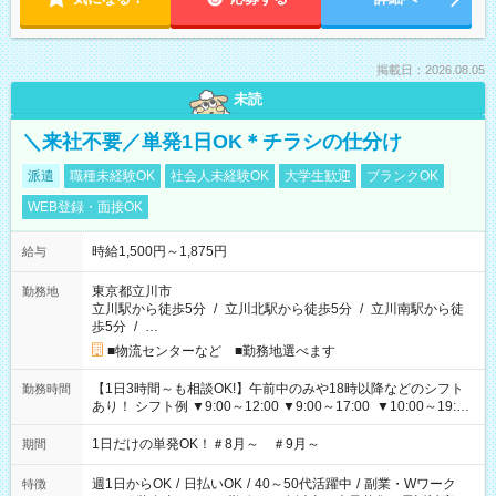
掲載日：2026.08.05
未読
＼来社不要／単発1日OK＊チラシの仕分け
派遣
職種未経験OK
社会人未経験OK
大学生歓迎
ブランクOK
WEB登録・面接OK
時給1,500円～1,875円
給与
東京都立川市
勤務地
立川駅から徒歩5分
/
立川北駅から徒歩5分
/
立川南駅から徒
歩5分
/
…
■物流センターなど ■勤務地選べます
【1日3時間～も相談OK!】午前中のみや18時以降などのシフト
勤務時間
あり！ シフト例 ▼9:00～12:00 ▼9:00～17:00 ▼10:00～19:00
▼18:00～21:00
1日だけの単発OK！＃8月～ ＃9月～
期間
週1日からOK
/
日払いOK
/
40～50代活躍中
/
副業・Wワーク
特徴