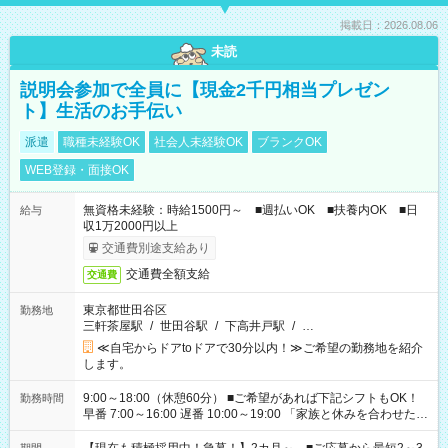
掲載日：2026.08.06
未読
説明会参加で全員に【現金2千円相当プレゼン
ト】生活のお手伝い
派遣
職種未経験OK
社会人未経験OK
ブランクOK
WEB登録・面接OK
無資格未経験：時給1500円～ ■週払いOK ■扶養内OK ■日
給与
収1万2000円以上
交通費別途支給あり
交通費全額支給
交通費
東京都世田谷区
勤務地
三軒茶屋駅
/
世田谷駅
/
下高井戸駅
/
…
≪自宅からドアtoドアで30分以内！≫ご希望の勤務地を紹介
します。
9:00～18:00（休憩60分） ■ご希望があれば下記シフトもOK！
勤務時間
早番 7:00～16:00 遅番 10:00～19:00 「家族と休みを合わせた
い」 「余裕を持って夕飯の準備がしたい」 「できれば残業はし
たくない」 など、ご希望を教えてくださいね。 ※Wワーク希望