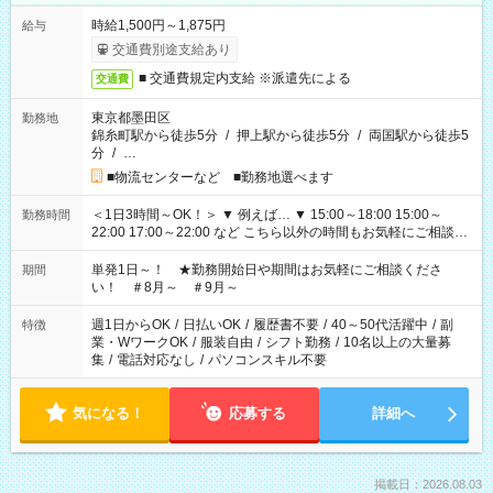
時給1,500円～1,875円
給与
交通費別途支給あり
■ 交通費規定内支給 ※派遣先による
交通費
東京都墨田区
勤務地
錦糸町駅から徒歩5分
/
押上駅から徒歩5分
/
両国駅から徒歩5
分
/
…
■物流センターなど ■勤務地選べます
＜1日3時間～OK！＞ ▼ 例えば… ▼ 15:00～18:00 15:00～
勤務時間
22:00 17:00～22:00 など こちら以外の時間もお気軽にご相談く
ださい！
単発1日～！ ★勤務開始日や期間はお気軽にご相談くださ
期間
い！ ＃8月～ ＃9月～
週1日からOK
/
日払いOK
/
履歴書不要
/
40～50代活躍中
/
副
特徴
業・WワークOK
/
服装自由
/
シフト勤務
/
10名以上の大量募
集
/
電話対応なし
/
パソコンスキル不要
気になる！
応募する
詳細へ
掲載日：2026.08.03