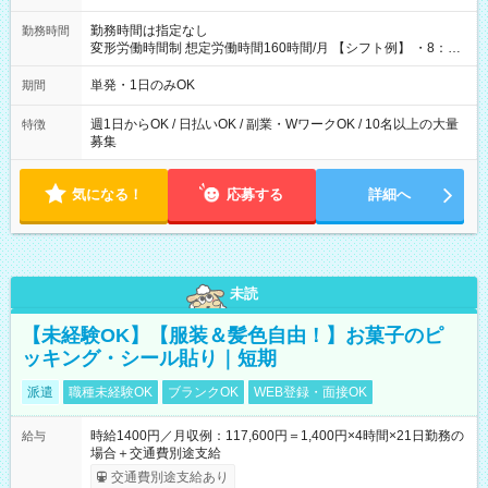
勤務時間は指定なし
勤務時間
変形労働時間制 想定労働時間160時間/月 【シフト例】 ・8：00
～21：00
単発・1日のみOK
期間
週1日からOK / 日払いOK / 副業・WワークOK / 10名以上の大量
特徴
募集
気になる！
応募する
詳細へ
未読
【未経験OK】【服装＆髪色自由！】お菓子のピ
ッキング・シール貼り｜短期
派遣
職種未経験OK
ブランクOK
WEB登録・面接OK
時給1400円／月収例：117,600円＝1,400円×4時間×21日勤務の
給与
場合＋交通費別途支給
交通費別途支給あり