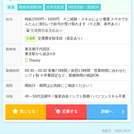
派遣
職種未経験OK
大学生歓迎
WEB登録・面接OK
時給1500円～1600円 ※ご経験・スキルにより優遇 スマホでか
給与
んたんに前払いで給与が受け取れます（※上限、条件あり）
交通費別途支給あり
交通費全額支給（規定あり）
交通費
東京都千代田区
勤務地
東京駅から徒歩1分
Theory
09:30～20:30 実働7.5時間／休憩1.5時間 営業時間に合わせた
勤務時間
シフト制 ※早番固定など、勤務時間の相談OK
開始日・期間はお気軽にご相談ください！
期間
40～50代活躍中
/
服装自由
/
シフト勤務
/
パソコンスキル不要
特徴
気になる！
応募する
詳細へ
掲載日：2026.08.07