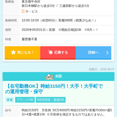
東京都中央区
勤務地
新日本橋駅から徒歩3分
/
三越前駅から徒歩1分
サ－ビス
10:00-16:00（休憩60分）実働5時間（残業少なめ！）
勤務時間
2026年09月01日～長期 ※開始日相談OK ※9月～！
期間
履歴書不要
特徴
気になる！
応募する
詳細へ
掲載日：2026.08.07
未読
【在宅勤務OK】時給3150円！大手！大手町で
の運用管理・保守
派遣
ブランクOK
WEB登録・面接OK
時給3150円 月収例 50万4000円 時給3150円×実働7h30m×週5
給与
日×4週+残業10h ※月収例を保証するものではありません。