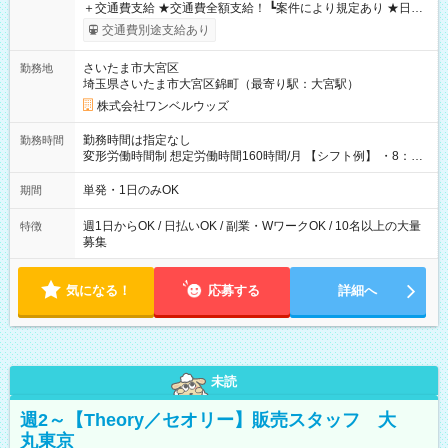
＋交通費支給 ★交通費全額支給！ ┗案件により規定あり ★日払
いOK！（規定あり） ┗働いたその日に現金GET♪ お仕事後はコ
交通費別途支給あり
ンビニATMから 日払い分を引き落とせます！ 【試用期間】試
用期間なし
さいたま市大宮区
勤務地
埼玉県さいたま市大宮区錦町（最寄り駅：大宮駅）
株式会社ワンベルウッズ
勤務時間は指定なし
勤務時間
変形労働時間制 想定労働時間160時間/月 【シフト例】 ・8：00
～21：00
単発・1日のみOK
期間
週1日からOK / 日払いOK / 副業・WワークOK / 10名以上の大量
特徴
募集
気になる！
応募する
詳細へ
未読
週2～【Theory／セオリー】販売スタッフ 大
丸東京