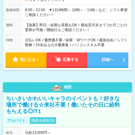
8:00～22:00 ▼1日4時間～ 10時～・11時～など、シフト希望
勤務時間
ご相談ください！
【急募】即日～短期も長期もOK！最短翌月末まで 1か月ごとの
期間
更新が可能！開始日もご相談ください！
日払いOK
/
履歴書不要
/
副業・WワークOK
/
服装自由
/
シフト
特徴
勤務
/
10名以上の大量募集
/
パソコンスキル不要
気になる！
応募する
詳細へ
未読
ちいさいかわいいキャラのイベントも！好きな
場所で働ける☆来社不要！働いたその日に給料
もらえる◎/T1
アルバイト
職種未経験OK
日給13,000円～
給与