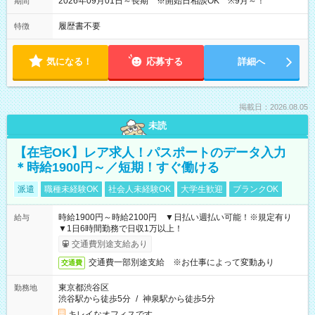
2026年09月01日～長期 ※開始日相談OK ※9月～！
期間
履歴書不要
特徴
気になる！
応募する
詳細へ
掲載日：2026.08.05
未読
【在宅OK】レア求人！パスポートのデータ入力
＊時給1900円～／短期！すぐ働ける
派遣
職種未経験OK
社会人未経験OK
大学生歓迎
ブランクOK
時給1900円～時給2100円 ▼日払い週払い可能！※規定有り
給与
▼1日6時間勤務で日収1万以上！
交通費別途支給あり
交通費一部別途支給 ※お仕事によって変動あり
交通費
東京都渋谷区
勤務地
渋谷駅から徒歩5分
/
神泉駅から徒歩5分
キレイなオフィスです