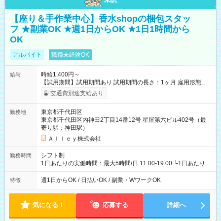
【座り＆手作業中心】香水shopの梱包スタッ
フ ★副業OK ★週1日からOK ★1日1時間から
OK
アルバイト
職種未経験OK
時給1,400円～
給与
【試用期間】試用期間あり 試用期間の長さ：1ヶ月 雇用形態、
給与は本採用時と同じです。
交通費別途支給あり
東京都千代田区
勤務地
東京都千代田区内神田2丁目14番12号 星屋第六ビル402号（最
寄り駅：神田駅）
Ａｌｌｅｙ株式会社
シフト制
勤務時間
1日あたりの実働時間：最大5時間/日 11:00-19:00 └1日あたりの
実働時間：1-5時間 └上記の時間帯内であれば、いつでも勤務可
能！ └平日・土曜日の中で、お好きな曜日でご勤務いただけま
週1日からOK / 日払いOK / 副業・WワークOK
特徴
す！ 【シフト例】 ・11:00～14:00 ・16:30～19:00 ・13:00～
18:00 などのように、自由な働き方が可能なお仕事です！
気になる！
応募する
詳細へ