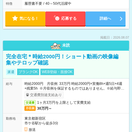
履歴書不要
/
40～50代活躍中
特徴
気になる！
応募する
詳細へ
掲載日：2026.08.07
未読
完全在宅＊時給2000円！ショート動画の映像編
集やテロップ確認
派遣
ブランクOK
WEB登録・面接OK
時給2000円 月収例 33万円 時給2000円×実働8h×週5日×4週
給与
+残業5h ※月収例を保証するものではありません。※給与即受
取りサービス利用可（利用条件有）
交通費別途支給あり
1ヶ月3万円を上限として実費支給
交通費
30万円～
月収例
東京都新宿区
勤務地
市ケ谷駅から徒歩3分
放送