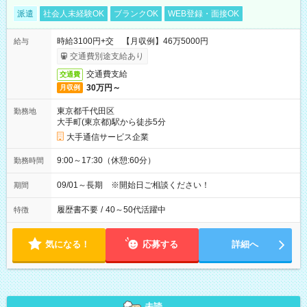
派遣
社会人未経験OK
ブランクOK
WEB登録・面接OK
時給3100円+交 【月収例】46万5000円
給与
交通費別途支給あり
交通費支給
交通費
30万円～
月収例
東京都千代田区
勤務地
大手町(東京都)駅から徒歩5分
大手通信サービス企業
9:00～17:30（休憩:60分）
勤務時間
09/01～長期 ※開始日ご相談ください！
期間
履歴書不要
/
40～50代活躍中
特徴
気になる！
応募する
詳細へ
未読