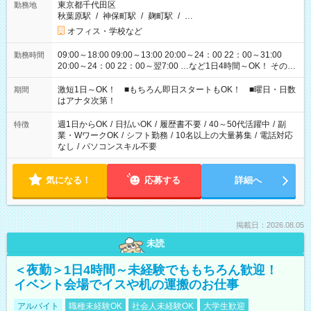
東京都千代田区
勤務地
秋葉原駅
/
神保町駅
/
麹町駅
/
…
オフィス・学校など
09:00～18:00 09:00～13:00 20:00～24：00 22：00～31:00
勤務時間
20:00～24：00 22：00～翌7:00 …など1日4時間～OK！ その他
シフトもございます！ お気軽にご相談ください！
激短1日～OK！ ■もちろん即日スタートもOK！ ■曜日・日数
期間
はアナタ次第！
週1日からOK
/
日払いOK
/
履歴書不要
/
40～50代活躍中
/
副
特徴
業・WワークOK
/
シフト勤務
/
10名以上の大量募集
/
電話対応
なし
/
パソコンスキル不要
気になる！
応募する
詳細へ
掲載日：2026.08.05
未読
＜夜勤＞1日4時間～未経験でももちろん歓迎！
イベント会場でイスや机の運搬のお仕事
アルバイト
職種未経験OK
社会人未経験OK
大学生歓迎