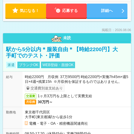
気になる！
応募する
詳細へ
掲載日：2026.08.06
未読
駅から5分以内＊服装自由＊【時給2200円】大
手町でのテスト・評価
派遣
ブランクOK
WEB登録・面接OK
時給2200円 月収例 37万9500円 時給2200円×実働7h45m×週5
給与
日×4週+残業15h ※月収例を保証するものではありません。
交通費別途支給あり
1ヶ月3万円を上限として実費支給
交通費
30万円～
月収例
東京都千代田区
勤務地
大手町(東京都)駅から徒歩1分
電機・電子・OA・精密機器関連商社
08:50-17:20（休憩45分）実働7時間45分
勤務時間