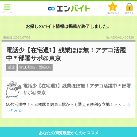
0
メニュー
気になる！
ログイン
お探しのバイト情報は掲載が終了しました。
掲載日 :2026
/
07
/
07
No.ADCA01466420
電話少【在宅週1】残業ほぼ無！アデコ活躍
中＊部署サポ@東京
派遣
WEB登録・面接OK
電話少【在宅週1】残業ほぼ無！アデコ活躍中＊部署
サポ@東京
50代活躍中！＜京橋駅直結東京駅からも通える便利な立地！＞＜
...も
っとみる
あなたの閲覧履歴からのオススメ