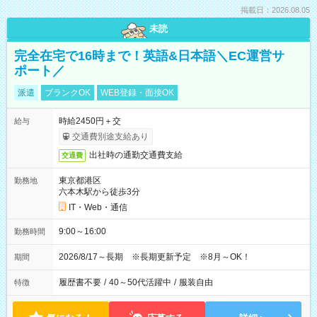
掲載日：2026.08.05
未読
完全在宅で16時まで！英語&日本語＼EC運営サ
ポート／
派遣
ブランクOK
WEB登録・面接OK
時給2450円＋交
給与
交通費別途支給あり
出社時の通勤交通費支給
交通費
東京都港区
勤務地
六本木駅から徒歩3分
IT・Web・通信
9:00～16:00
勤務時間
2026/8/17～長期 ※長期更新予定 ※8月～OK！
期間
履歴書不要
/
40～50代活躍中
/
服装自由
特徴