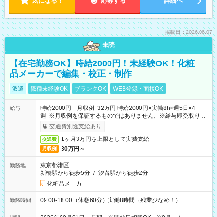
気になる！
応募する
詳細へ
掲載日：2026.08.07
未読
【在宅勤務OK】時給2000円！未経験OK！化粧
品メーカーで編集・校正・制作
派遣
職種未経験OK
ブランクOK
WEB登録・面接OK
時給2000円 月収例 32万円 時給2000円×実働8h×週5日×4
給与
週 ※月収例を保証するものではありません。※給与即受取りサ
ービス利用可（利用条件有）
交通費別途支給あり
1ヶ月3万円を上限として実費支給
交通費
30万円～
月収例
東京都港区
勤務地
新橋駅から徒歩5分
/
汐留駅から徒歩2分
化粧品メ－カ－
09:00-18:00（休憩60分）実働8時間（残業少なめ！）
勤務時間