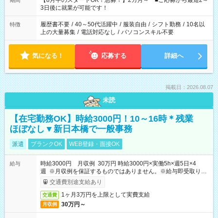
【8月中のスタートOK！急募！】2カ月～ ■ご応募から最短2～
期間
ね。 ※Wワーク希望の方へ 今ご覧のお仕事で希望する勤務時間
3日後に就業が可能です！
と、もう1つのお仕事の勤務時間。 合計で週40時間を超える場
合は応募できません。
履歴書不要
/
40～50代活躍中
/
服装自由
/
シフト勤務
/
10名以
特徴
上の大量募集
/
電話対応なし
/
パソコンスキル不要
気になる！
応募する
詳細へ
掲載日：2026.08.07
未読
【在宅勤務OK】時給3000円！10～16時＊残業
ほぼなし▼新日本橋で一般事務
派遣
ブランクOK
WEB登録・面接OK
時給3000円 月収例 30万円 時給3000円×実働5h×週5日×4
給与
週 ※月収例を保証するものではありません。※給与即受取りサ
ービス利用可（利用条件有）
交通費別途支給あり
1ヶ月3万円を上限として実費支給
交通費
30万円～
月収例