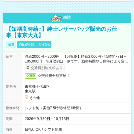
未読
【短期高時給○】紳士レザーバッグ販売のお仕
事【東京大丸】
派遣
WEB登録・面接OK
時給2000円～2000円 【月収例】時給2,000円×7.5時間×7日＝
給与
105,000円 ※月収例は一例です。勤務時間や日数等により変動
いたします。
交通費別途支給あり
☆交通費全額支給！
交通費
東京都千代田区
勤務地
東京駅
その他
シフト制（実働7.5時間/休憩1時間）
勤務時間
2026年9月30日～10月13日
期間
日払いOK
/
シフト勤務
特徴