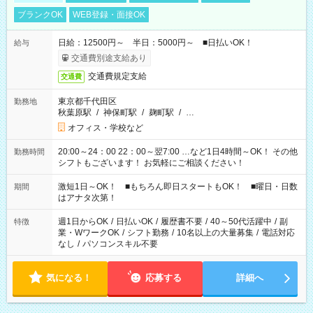
ブランクOK
WEB登録・面接OK
日給：12500円～ 半日：5000円～ ■日払いOK！
給与
交通費別途支給あり
交通費規定支給
交通費
東京都千代田区
勤務地
秋葉原駅
/
神保町駅
/
麹町駅
/
…
オフィス・学校など
20:00～24：00 22：00～翌7:00 …など1日4時間～OK！ その他
勤務時間
シフトもございます！ お気軽にご相談ください！
激短1日～OK！ ■もちろん即日スタートもOK！ ■曜日・日数
期間
はアナタ次第！
週1日からOK
/
日払いOK
/
履歴書不要
/
40～50代活躍中
/
副
特徴
業・WワークOK
/
シフト勤務
/
10名以上の大量募集
/
電話対応
なし
/
パソコンスキル不要
気になる！
応募する
詳細へ