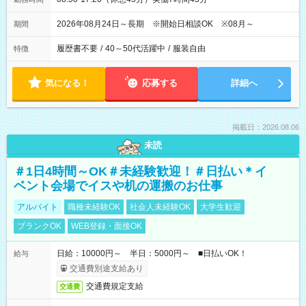
2026年08月24日～長期 ※開始日相談OK ※08月～
期間
履歴書不要
/
40～50代活躍中
/
服装自由
特徴
気になる！
応募する
詳細へ
掲載日：2026.08.06
未読
＃1日4時間～OK＃未経験歓迎！＃日払い＊イ
ベント会場でイスや机の運搬のお仕事
アルバイト
職種未経験OK
社会人未経験OK
大学生歓迎
ブランクOK
WEB登録・面接OK
日給：10000円～ 半日：5000円～ ■日払いOK！
給与
交通費別途支給あり
交通費規定支給
交通費