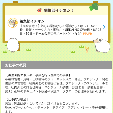
編集部イチオシ
【完全在宅！】難しい業務なし＆電話なし！ゆっくりの11
時～時短＊データ入力・事務、＜SEKAI NO OWARI＊8月15
日・16日＞ドーム公演のサポートバイトなど
(8/7UP!)
お仕事の概要
【再生可能エネルギー事業を行う企業での事務】
各種報告書・資料・仕様書等のフォーマット入力・修正、プロジェクト関連
書類の保管管理、社内外との図書提出管理、プロジェクトのスケジュール管
理、社内外との打合せ内容・スケジュール調整 、設計図面・調査報告書・
施工計画等のドキュメント授受や承認ワークフローの管理をお願いします。
【仕事内容補足】
英語：頻度は多くないですが、話す場面もございます。
Googleツール(メール・チャット・ドライブ・スプレッドシート等)を使用し
ます。