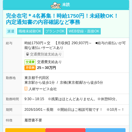
未読
完全在宅＊4名募集！時給1750円！未経験OK！
内定通知書の内容確認など事務
派遣
職種未経験OK
ブランクOK
WEB登録・面接OK
時給1750円＋交 【月収例】290,937円～ ■給与の前払いが可
給与
能な速払いサービスあり
交通費別途支給あり
交通費支給あり
交通費
25～30万円
月収例
東京都千代田区
勤務地
東京駅から徒歩1分
/
京橋(東京都)駅から徒歩5分
人材サービス会社
9:30～18:15 ※残業はほとんどありません。※休憩60分。
勤務時間
2026/10/01～長期 ※開始日はご相談可能です！ ※10月～！
期間
履歴書不要
特徴