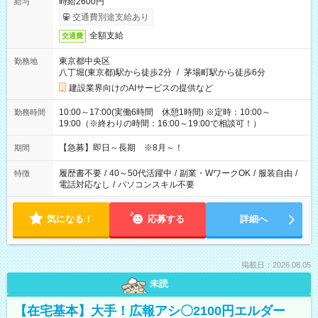
時給2600円
給与
交通費別途支給あり
全額支給
交通費
東京都中央区
勤務地
八丁堀(東京都)駅から徒歩2分
/
茅場町駅から徒歩6分
建設業界向けのAIサービスの提供など
10:00～17:00(実働6時間 休憩1時間) ※定時：10:00～
勤務時間
19:00（※終わりの時間：16:00～19:00で相談可！）
【急募】即日～長期 ※8月～！
期間
履歴書不要
/
40～50代活躍中
/
副業・WワークOK
/
服装自由
/
特徴
電話対応なし
/
パソコンスキル不要
気になる！
応募する
詳細へ
掲載日：2026.08.05
未読
【在宅基本】大手！広報アシ〇2100円エルダー