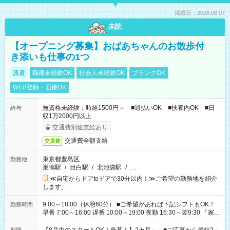
掲載日：2026.08.07
未読
【オープニング募集】おばあちゃんのお散歩付
き添いも仕事の1つ
派遣
職種未経験OK
社会人未経験OK
ブランクOK
WEB登録・面接OK
無資格未経験：時給1500円～ ■週払いOK ■扶養内OK ■日
給与
収1万2000円以上
交通費別途支給あり
交通費全額支給
交通費
東京都豊島区
勤務地
巣鴨駅
/
目白駅
/
北池袋駅
/
…
≪自宅からドアtoドアで30分以内！≫ご希望の勤務地を紹介
します。
9:00～18:00（休憩60分） ■ご希望があれば下記シフトもOK！
勤務時間
早番 7:00～16:00 遅番 10:00～19:00 夜勤 16:30～翌9:30 「家族
と休みを合わせたい」 「余裕を持って夕飯の準備がしたい」
「できれば残業はしたくない」 など、ご希望を教えてください