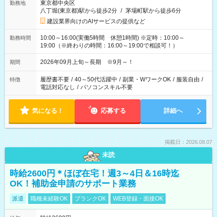
東京都中央区
勤務地
八丁堀(東京都)駅から徒歩2分
/
茅場町駅から徒歩6分
建設業界向けのAIサービスの提供など
10:00～16:00(実働5時間 休憩1時間) ※定時：10:00～
勤務時間
19:00（※終わりの時間：16:00～19:00で相談可！）
2026年09月上旬～長期 ※9月～！
期間
履歴書不要
/
40～50代活躍中
/
副業・WワークOK
/
服装自由
/
特徴
電話対応なし
/
パソコンスキル不要
気になる！
応募する
詳細へ
掲載日：2026.08.07
未読
時給2600円＊ほぼ在宅！週3～4日＆16時迄
OK！補助金申請のサポート業務
派遣
職種未経験OK
ブランクOK
WEB登録・面接OK