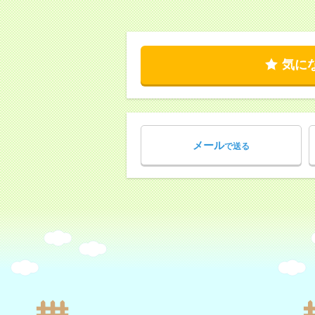
気に
メール
で送る