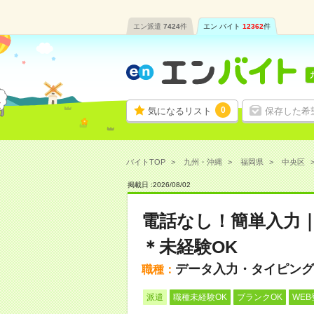
エン派遣
7424
件
エン バイト
12362
件
0
気になるリスト
保存した希
バイトTOP
九州・沖縄
福岡県
中央区
掲載日 :
2026
/
08
/
02
電話なし！簡単入力
＊未経験OK
データ入力・タイピング
職種：
派遣
職種未経験OK
ブランクOK
WEB