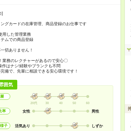
]
ィングカードの在庫管理、商品登録のお仕事です
lを使用した管理業務
ステムでの商品登録
応一切ありません！
！業務のレクチャーがあるので安心〇
操作はナシ!経験やブランクも不問
ル完備で、先輩に相談できる安心環境です！
雰囲気
層
20代
30
40
50
60
比率
女性
男性
様子
活気あり
しずか