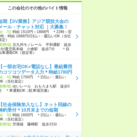
この会社のその他のバイト情報
短期【SV業務】アジア競技大会の
メール・チャット対応 ｜大募集！
[給 与]
時給 1510円～1888円 ＊22時～翌
5時：時給 1888円/日払い・週払いOK（当社
規定）
[勤務地]
北九州モノレール 平和通駅 徒歩
1分/鹿児島本線 小倉駅 徒歩7分 ＊自
転車通勤OK（規定有）
【一部在宅OK×電話なし】番組費用
のコツコツデータ入力＊時給1700円
[給 与]
時給 1700円 ＊日払い・週払い
OK（当社規定）
[勤務地]
ゆいレール おもろまち駅 徒歩5
分 ＊車通勤OK（駐車場完備）
【社会保険加入なし】ネット回線の
解約受付＊10月末までの短期
[給 与]
時給 1600円 ＊日払い・週払い
OK（当社規定）
[勤務地]
空港線 藤崎駅 徒歩15分