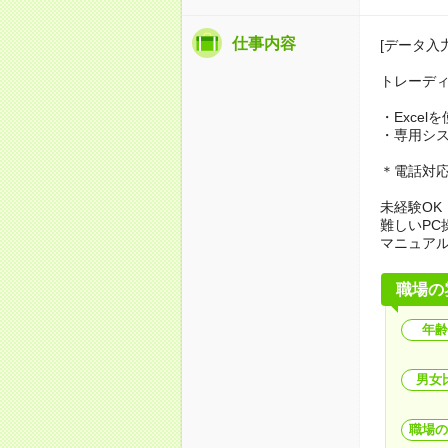
仕事内容
[データ入力
トレーデ
・Exce
・専用シ
＊電話対
未経験OK
難しいPC
マニュア
職場の
年齢
男女
職場の