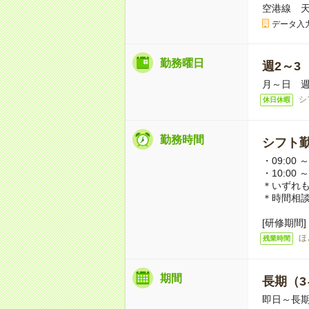
空港線 天
データ入
勤務曜日
週2～3
月～日 週
シ
休日休暇
勤務時間
シフト勤
・09:00 ～
・10:00 ～
＊いずれも
＊時間相談
[研修期間]
ほ
残業時間
期間
長期（3
即日～長期