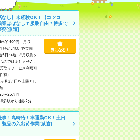
話なし】未経験OK！【コツコ
残業ほぼなし▼服装自由＊博多で
務[派遣]
時給1400円 月収
円 時給1400円×実働
気になる！
×週5日×4週 ※月収例を
ものではありません。
受取りサービス利用可
件有）
1ヶ月3万円を上限とし
給
20～25万円
博多駅から徒歩2分
仕事！高時給！車通勤OK！土日
！製品の入出荷作業[派遣]