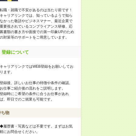
転職・就職で不安があるのは当たり前です！
キャリアリンクでは、知っているようで知ら
なかった敬語やビジネスマナー、最近企業で
重要視されているコンプライアンス研修、応
募書類の書き方や面接での第一印象UPのため
の対策等のサポートをご用意しています。
登録について
キャリアリンクではWEB登録をお願いしてお
ります。
登録後、詳しいお仕事の特徴や条件の確認、
お仕事ご紹介後の流れをご説明します。
登録時にご希望の条件に合うお仕事があれ
ば、即日でのご就業も可能です。
持ち物
◆履歴書・写真などは不要です。まずはお気
軽にお問合せください。