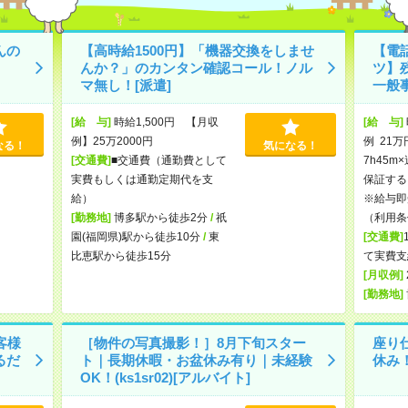
んの
【高時給1500円】「機器交換をしませ
【電
んか？」のカンタン確認コール！ノル
ツ】
マ無し！[派遣]
一般事
[給 与]
時給1,500円 【月収
[給 与]
例】25万2000円
例 21万
なる！
気になる！
[交通費]
■交通費（通勤費として
7h45m
実費もしくは通勤定期代を支
保証する
給）
※給与即
[勤務地]
博多駅から徒歩2分
/
祇
（利用条
園(福岡県)駅から徒歩10分
/
東
[交通費]
比恵駅から徒歩15分
て実費支
[月収例]
[勤務地]
客様
［物件の写真撮影！］8月下旬スター
座り
るだ
ト｜長期休暇・お盆休み有り｜未経験
休み
OK！(ks1sr02)[アルバイト]