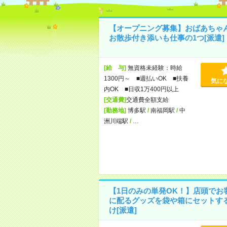
【オープニング募集】おばあちゃ
お散歩付き添いも仕事の1つ[派遣]
[給 与]
無資格未経験：時給
1300円～ ■週払いOK ■扶養
気に
内OK ■日収1万400円以上
[交通費]
交通費全額支給
[勤務地]
博多駅
/
南福岡駅
/
中
洲川端駅
/
…
【1日のみの単発OK！】店頭でお
に配るグッズを袋や箱にセットす
け[派遣]