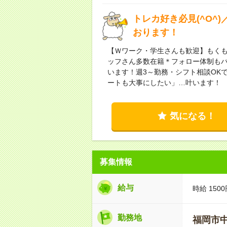
トレカ好き必見(^O^
おります！
【Ｗワーク・学生さんも歓迎】もく
ッフさん多数在籍＊フォロー体制もバ
います！週3～勤務・シフト相談OK
ートも大事にしたい」…叶います！
気になる！
募集情報
給与
時給 15
勤務地
福岡市