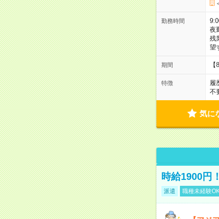
9:
勤務時間
夜
残
望
【
期間
履
特徴
不
気に
時給1900
派遣
職種未経験O