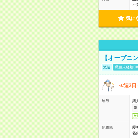
不
気に
【オープニン
派遣
職種未経験O
≪週3日
無
給与
交
愛
勤務地
名