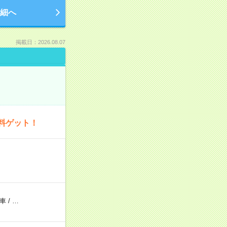
細へ
掲載日：2026.08.07
料ゲット！
車
/
…