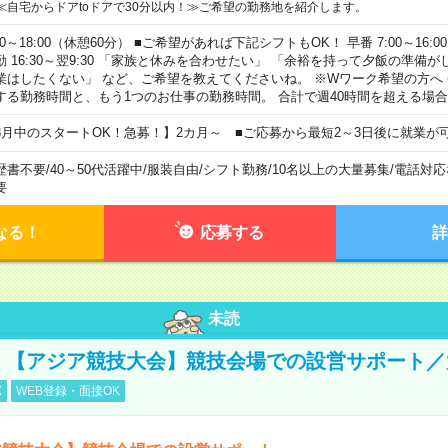
≪自宅からドアtoドアで30分以内！≫ご希望の勤務地を紹介します。
00～18:00（休憩60分） ■ご希望があれば下記シフトもOK！ 早番 7:00～16:00 遅
勤 16:30～翌9:30 「家族と休みを合わせたい」 「余裕を持って夕飯の準備
業はしたくない」 など、ご希望を教えてくださいね。 ※Wワーク希望の方へ
する勤務時間と、もう1つのお仕事の勤務時間。 合計で週40時間を超える場
8月中のスタートOK！急募！】2カ月～ ■ご応募から最短2～3日後に就業が
歴書不要
/
40～50代活躍中
/
服装自由
/
シフト勤務
/
10名以上の大量募集
/
電話対応
要
なる！
応募する
詳
未読
円！【アジア競技大会】競技会場での設営サポート
K
WEB登録・面接OK