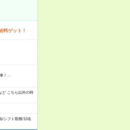
給料ゲット！
車
/
…
:00 など こちら以外の時
由
/
シフト勤務
/
10名