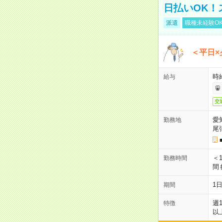
日払いOK！
派遣
職種未経験O
＜平日×
時給
給与
交
愛
勤務地
尾
＜1
勤務時間
間
1
期間
週
特徴
以