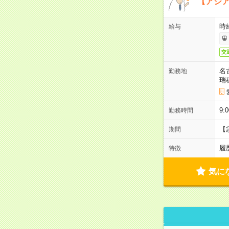
【アジ
時給
給与
交
名
勤務地
瑞
9:
勤務時間
【
期間
履
特徴
気に