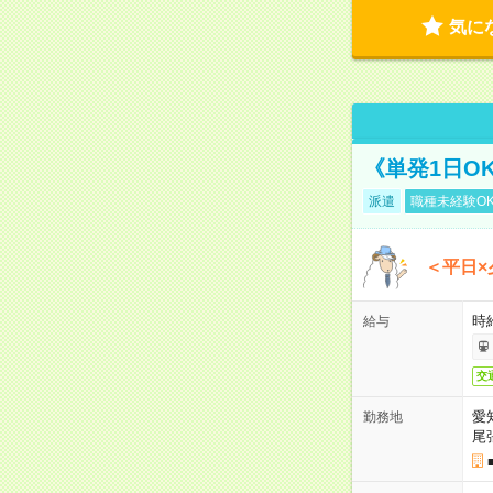
気に
《単発1日O
派遣
職種未経験O
＜平日×
時給
給与
交
愛
勤務地
尾