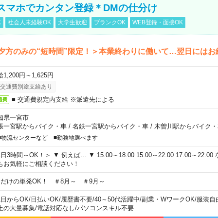
スマホでカンタン登録＊DMの仕分け
K
社会人未経験OK
大学生歓迎
ブランクOK
WEB登録・面接OK
夕方のみの“短時間”限定！＞本業終わりに働いて…翌日にはお
1,200円～1,625円
交通費別途支給あり
■ 交通費規定内支給 ※派遣先による
通費
知県一宮市
張一宮駅からバイク・車
/
名鉄一宮駅からバイク・車
/
木曽川駅からバイク・
■物流センターなど ■勤務地選べます
日3時間～OK！＞ ▼ 例えば… ▼ 15:00～18:00 15:00～22:00 17:00～22
もお気軽にご相談ください！
日だけの単発OK！ ＃8月～ ＃9月～
1日からOK
/
日払いOK
/
履歴書不要
/
40～50代活躍中
/
副業・WワークOK
/
服装自
上の大量募集
/
電話対応なし
/
パソコンスキル不要