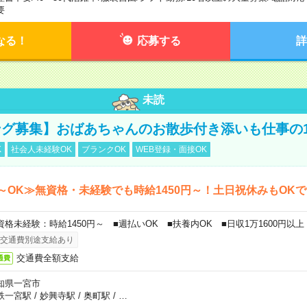
要
なる！
応募する
詳
未読
グ募集】おばあちゃんのお散歩付き添いも仕事の
K
社会人未経験OK
ブランクOK
WEB登録・面接OK
～OK≫無資格・未経験でも時給1450円～！土日祝休みもOK
資格未経験：時給1450円～ ■週払いOK ■扶養内OK ■日収1万1600円以上
交通費別途支給あり
交通費全額支給
通費
知県一宮市
鉄一宮駅
/
妙興寺駅
/
奥町駅
/
…