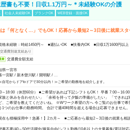
歴書も不要！日収1.1万円～＊未経験OKの介護
K
社会人未経験OK
ブランクOK
WEB登録・面接OK
は「何となく…」でもOK！応募から最短2～3日後に就業スタ
資格未経験：時給1450円～ ■週払いOK ■扶養内OK ■日収1万1600円以上
交通費別途支給あり
交通費全額支給
通費
知県一宮市
張一宮駅
/
新木曽川駅
/
開明駅
/
…
≪自宅からドアtoドアで30分以内！≫ご希望の勤務地を紹介します。
00～18:00（休憩60分） ■ご希望があれば下記シフトもOK！ 早番 7:00～16:00 遅
家族と休みを合わせたい」 「余裕を持って夕飯の準備がしたい」 「できれば
ど、ご希望を教えてくださいね。 ※Wワーク希望の方へ 今ご覧のお仕事で希
う1つのお仕事の勤務時間。 合計で週40時間を超える場合は応募できません。
現在も積極採用中！急募！】2カ月～ ■ご応募から最短2～3日後の就業も相
歴書不要
/
40～50代活躍中
/
服装自由
/
シフト勤務
/
10名以上の大量募集
/
電話対応