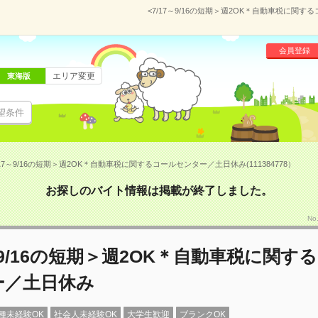
<7/17～9/16の短期＞週2OK＊自動車税に関す
会員登録
エリア変更
東海版
望条件
/17～9/16の短期＞週2OK＊自動車税に関するコールセンター／土日休み(111384778）
お探しのバイト情報は掲載が終了しました。
No
7～9/16の短期＞週2OK＊自動車税に関す
ー／土日休み
種未経験OK
社会人未経験OK
大学生歓迎
ブランクOK