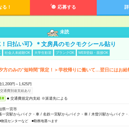
なる！
応募する
詳
未読
K！日払い可》＊文房具のモクモクシール貼り
K
社会人未経験OK
大学生歓迎
ブランクOK
WEB登録・面接OK
夕方のみの“短時間”限定！＞学校帰りに働いて…翌日にはお給
1,200円～1,625円
交通費別途支給あり
■ 交通費規定内支給 ※派遣先による
通費
知県一宮市
張一宮駅からバイク・車
/
名鉄一宮駅からバイク・車
/
木曽川駅からバイク・
■物流センターなど ■勤務地選べます