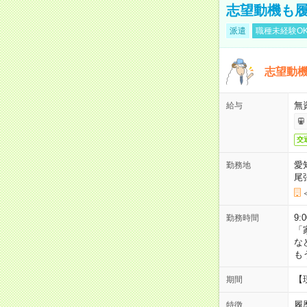
志望動機も履
派遣
職種未経験O
志望動機
無
給与
交
愛
勤務地
尾
9:
勤務時間
「
な
も
【
期間
履
特徴