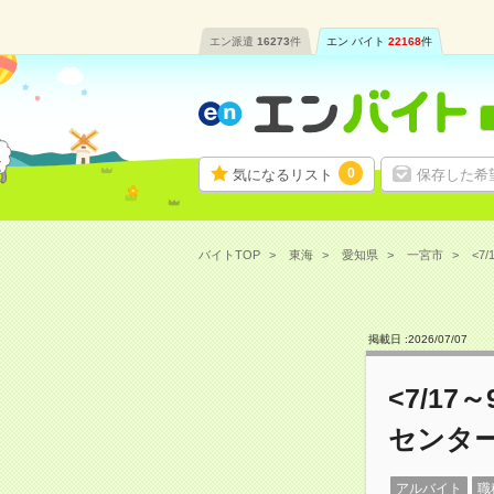
エン派遣
16273
件
エン バイト
22168
件
0
気になるリスト
保存した希
バイトTOP
東海
愛知県
一宮市
<7
掲載日 :
2026
/
07
/
07
<7/1
センタ
アルバイト
職