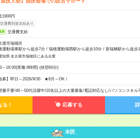
ア競技大会】競技会場での設営サポート
1900円
交通費別途支給あり
交通費支給
通費
古屋市瑞穂区
穂運動場東駅から徒歩7分
/
瑞穂運動場西駅から徒歩10分
/
新瑞橋駅から徒歩1
愛知県 名古屋市瑞穂区にある企業
00～18:00(実働:8時間) (休憩60分)
急募】即日～2026/9/30 ★8月～OK！
歴書不要
/
40～50代活躍中
/
10名以上の大量募集
/
電話対応なし
/
パソコンスキル
なる！
応募する
詳
未読