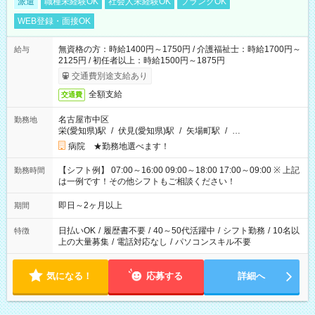
派遣
職種未経験OK
社会人未経験OK
ブランクOK
WEB登録・面接OK
無資格の方：時給1400円～1750円 / 介護福祉士：時給1700円～
給与
2125円 / 初任者以上：時給1500円～1875円
交通費別途支給あり
全額支給
交通費
名古屋市中区
勤務地
栄(愛知県)駅
/
伏見(愛知県)駅
/
矢場町駅
/
…
病院 ★勤務地選べます！
【シフト例】 07:00～16:00 09:00～18:00 17:00～09:00 ※ 上記
勤務時間
は一例です！その他シフトもご相談ください！
即日～2ヶ月以上
期間
日払いOK
/
履歴書不要
/
40～50代活躍中
/
シフト勤務
/
10名以
特徴
上の大量募集
/
電話対応なし
/
パソコンスキル不要
気になる！
応募する
詳細へ