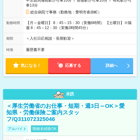
中京競馬場前駅から車10分
/
前後駅から車10分
/
有松駅から
車13分
総合病院で事務（勤務地：豊明市沓掛町）
【月～金曜日】 8：45～15：30（実働6時間） 【土曜日】※隔
勤務時間
週 8：45～12：30（実働3時間45分）
＜入社日応相談・長期歓迎＞
期間
履歴書不要
特徴
気になる！
応募する
詳細へ
未読
＜厚生労働省のお仕事・短期・週3日～OK＞愛
知県・労働保険ご案内スタッ
フ/Q311072325046
アルバイト
職種未経験OK