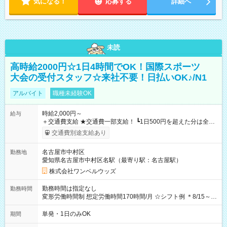
気になる！
応募する
詳細へ
未読
高時給2000円☆1日4時間でOK！国際スポーツ
大会の受付スタッフ☆来社不要！日払いOK♪/N1
アルバイト
職種未経験OK
時給2,000円～
給与
＋交通費支給 ★交通費一部支給！ ┗1日500円を超えた分は全額
支給！ ※往復500円以内の方は自己負担となります ★日払い
交通費別途支給あり
OK！（規定あり） ┗働いたその日に現金GET♪ お仕事後はコン
ビニATMから 日払い分を引き落とせます！ 【試用期間】試用
名古屋市中村区
勤務地
期間なし
愛知県名古屋市中村区名駅（最寄り駅：名古屋駅）
株式会社ワンベルウッズ
勤務時間は指定なし
勤務時間
変形労働時間制 想定労働時間170時間/月 ☆シフト例 ＊8/15～
10/26 全日共通 08：00～12：00 17：00～21：00 ＊8/31
～9/19のみ下記シフトもあります！ 12：00～16：00 ＊9/6～
単発・1日のみOK
期間
10/6、10/11～26のみ下記シフトもあります！ 07：00～11：