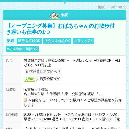
掲載日：2026.08.06
未読
【オープニング募集】おばあちゃんのお散歩付
き添いも仕事の1つ
派遣
職種未経験OK
社会人未経験OK
ブランクOK
WEB登録・面接OK
無資格未経験：時給1450円～ ■週払いOK ■扶養内OK ■日
給与
収1万1600円以上
交通費別途支給あり
交通費全額支給
交通費
名古屋市千種区
勤務地
名古屋大学駅
/
千種駅
/
東山公園(愛知県)駅
/
…
≪自宅からドアtoドアで30分以内！≫ご希望の勤務地を紹介
します。
9:00～18:00（休憩60分） ■ご希望があれば下記シフトもOK！
勤務時間
早番 7:00～16:00 遅番 10:00～19:00 夜勤 16:30～翌9:30 「家族
と休みを合わせたい」 「余裕を持って夕飯の準備がしたい」
「できれば残業はしたくない」 など、ご希望を教えてください