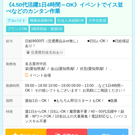
《4.50代活躍1日4時間～OK》イベントでイス並
べなどのカンタン作業
アルバイト
職種未経験OK
社会人未経験OK
大学生歓迎
ブランクOK
WEB登録・面接OK
日給9600円（交通費込みor無し） ■日払いOK！ ■日給保証
給与
あり！
交通費別途支給あり
名古屋市中区
勤務地
栄(愛知県)駅
/
金山(愛知県)駅
/
伏見(愛知県)駅
/
…
イベント会場
09:00～18:00 10:00～19:00 09:00～13:00 …など1日4時間～
勤務時間
OK！ その他シフトもございます！ お気軽にご相談ください！
激短1日～OK！ ■もちろん即日スタートもOK！ ■急募
期間
週1日からOK
/
日払いOK
/
履歴書不要
/
40～50代活躍中
/
副
特徴
業・WワークOK
/
10名以上の大量募集
/
電話対応なし
/
パソコ
ンスキル不要