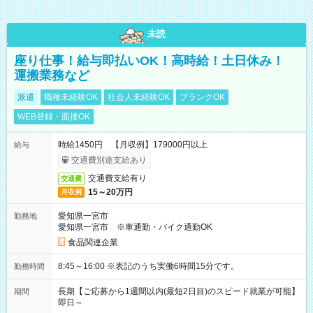
未読
座り仕事！給与即払いOK！高時給！土日休み！
運搬業務など
派遣
職種未経験OK
社会人未経験OK
ブランクOK
WEB登録・面接OK
時給1450円 【月収例】179000円以上
給与
交通費別途支給あり
交通費支給有り
交通費
15～20万円
月収例
愛知県一宮市
勤務地
愛知県一宮市 ※車通勤・バイク通勤OK
食品関連企業
8:45～16:00 ※表記のうち実働6時間15分です。
勤務時間
長期【ご応募から1週間以内(最短2日目)のスピード就業が可能】
期間
即日～