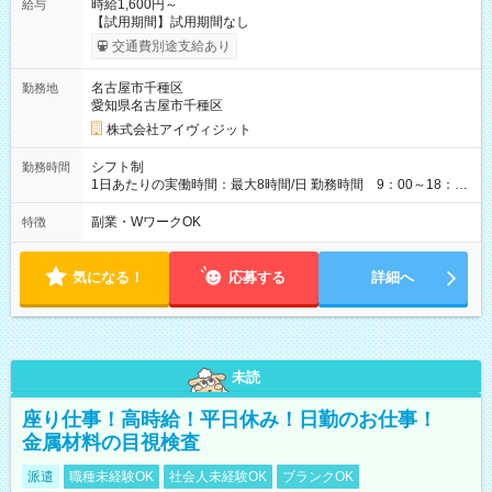
時給1,600円～
給与
【試用期間】試用期間なし
交通費別途支給あり
名古屋市千種区
勤務地
愛知県名古屋市千種区
株式会社アイヴィジット
シフト制
勤務時間
1日あたりの実働時間：最大8時間/日 勤務時間 9：00～18：
00(実働8h、休憩1h) 土日祝含む週3日～OK、シフト制 ※もちろ
ん週5日勤務もOK♪ 勤務期間：2026年8月12日～9月9日※リスト
副業・WワークOK
特徴
全件完了で業務終了
気になる！
応募する
詳細へ
未読
座り仕事！高時給！平日休み！日勤のお仕事！
金属材料の目視検査
派遣
職種未経験OK
社会人未経験OK
ブランクOK