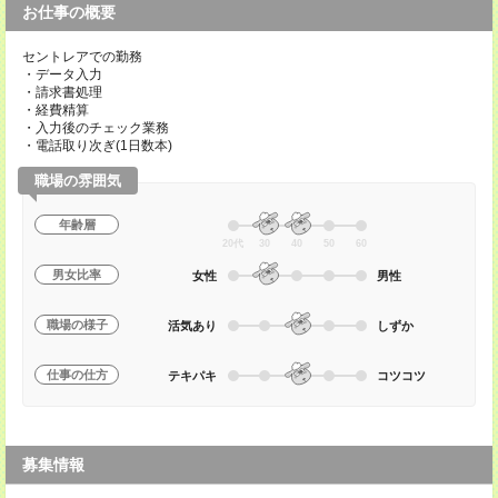
お仕事の概要
セントレアでの勤務
・データ入力
・請求書処理
・経費精算
・入力後のチェック業務
・電話取り次ぎ(1日数本)
職場の雰囲気
年齢層
20代
30
40
50
60
男女比率
女性
男性
職場の様子
活気あり
しずか
仕事の仕方
テキパキ
コツコツ
募集情報