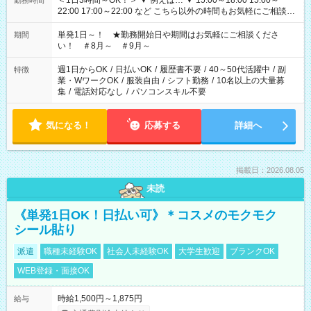
＜1日3時間～OK！＞ ▼ 例えば… ▼ 15:00～18:00 15:00～
勤務時間
22:00 17:00～22:00 など こちら以外の時間もお気軽にご相談く
ださい！
単発1日～！ ★勤務開始日や期間はお気軽にご相談くださ
期間
い！ ＃8月～ ＃9月～
週1日からOK
/
日払いOK
/
履歴書不要
/
40～50代活躍中
/
副
特徴
業・WワークOK
/
服装自由
/
シフト勤務
/
10名以上の大量募
集
/
電話対応なし
/
パソコンスキル不要
気になる！
応募する
詳細へ
掲載日：2026.08.05
未読
《単発1日OK！日払い可》＊コスメのモクモク
シール貼り
派遣
職種未経験OK
社会人未経験OK
大学生歓迎
ブランクOK
WEB登録・面接OK
時給1,500円～1,875円
給与