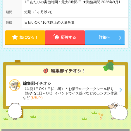
1日あたりの実働時間：最大8時間/日 ★勤務期間 2026年9月16
日~2026年10月23日 短期勤務OK! 期間中フル勤務できる方優遇
※週3~5日勤務(勤務日数応相談) ※期間前から勤務スタートも可
短期（1ヶ月以内）
期間
能です! ★勤務時間 8:00~17:00(休憩1時間) ※現場により変動あ
り ※夜勤シフトあり
日払いOK / 10名以上の大量募集
特徴
気になる！
応募する
詳細へ
編集部イチオシ
《単発1日OK！日払い可》＊お菓子のモクモクシール貼り、
《好きな1日～OK》イベントでイス並べなどのカンタン作業
など
(8/6UP!)