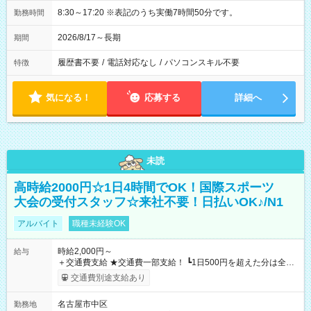
8:30～17:20 ※表記のうち実働7時間50分です。
勤務時間
2026/8/17～長期
期間
履歴書不要
/
電話対応なし
/
パソコンスキル不要
特徴
気になる！
応募する
詳細へ
未読
高時給2000円☆1日4時間でOK！国際スポーツ
大会の受付スタッフ☆来社不要！日払いOK♪/N1
アルバイト
職種未経験OK
時給2,000円～
給与
＋交通費支給 ★交通費一部支給！ ┗1日500円を超えた分は全額
支給！ ※往復500円以内の方は自己負担となります ★日払い
交通費別途支給あり
OK！（規定あり） ┗働いたその日に現金GET♪ お仕事後はコン
ビニATMから 日払い分を引き落とせます！ 【試用期間】試用
名古屋市中区
勤務地
期間なし