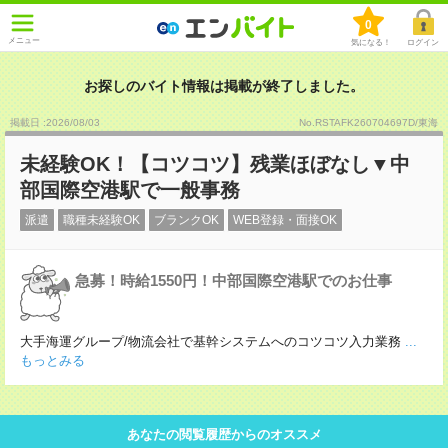
0
メニュー
気になる！
ログイン
お探しのバイト情報は掲載が終了しました。
掲載日 :2026
/
08
/
03
No.RSTAFK260704697D/東海
未経験OK！【コツコツ】残業ほぼなし▼中
部国際空港駅で一般事務
派遣
職種未経験OK
ブランクOK
WEB登録・面接OK
急募！時給1550円！中部国際空港駅でのお仕事
大手海運グループ/物流会社で基幹システムへのコツコツ入力業務
...
もっとみる
あなたの閲覧履歴からのオススメ