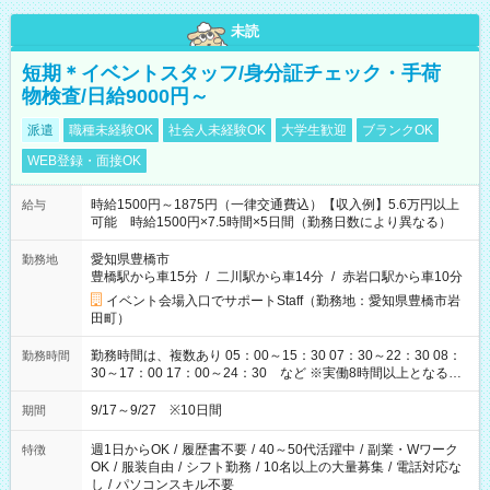
未読
短期＊イベントスタッフ/身分証チェック・手荷
物検査/日給9000円～
派遣
職種未経験OK
社会人未経験OK
大学生歓迎
ブランクOK
WEB登録・面接OK
時給1500円～1875円（一律交通費込）【収入例】5.6万円以上
給与
可能 時給1500円×7.5時間×5日間（勤務日数により異なる）
愛知県豊橋市
勤務地
豊橋駅から車15分
/
二川駅から車14分
/
赤岩口駅から車10分
イベント会場入口でサポートStaff（勤務地：愛知県豊橋市岩
田町）
勤務時間は、複数あり 05：00～15：30 07：30～22：30 08：
勤務時間
30～17：00 17：00～24：30 など ※実働8時間以上となる勤
務もあります。 【休憩】60分+他休憩あり 交替で取得します。
安全面に配慮しこまめな休憩があります。
9/17～9/27 ※10日間
期間
週1日からOK
/
履歴書不要
/
40～50代活躍中
/
副業・Wワーク
特徴
OK
/
服装自由
/
シフト勤務
/
10名以上の大量募集
/
電話対応な
し
/
パソコンスキル不要