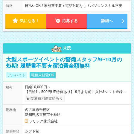
日払いOK
/
履歴書不要
/
電話対応なし
/
パソコンスキル不要
特徴
気になる！
応募する
詳細へ
未読
大型スポーツイベントの警備スタッフ/9~10月の
短期! 履歴書不要★宿泊費全額無料
アルバイト
職種未経験OK
日給10,000円～
給与
【日給1，500円UP特典あり】 9月より前に入社&シフト登録す
ると 期間中(9/16~10/23) の日給がUP! 日給1万1500円でしっか
交通費別途支給あり
り稼げます♪ 【試用期間】試用期間なし
名古屋市千種区
勤務地
愛知県名古屋市千種区
フリック株式会社
シフト制
勤務時間