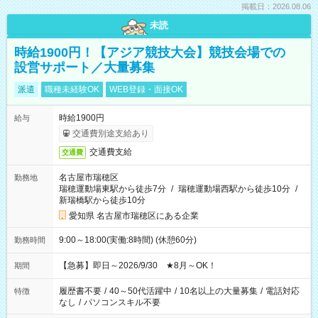
掲載日：2026.08.06
未読
時給1900円！【アジア競技大会】競技会場での
設営サポート／大量募集
派遣
職種未経験OK
WEB登録・面接OK
時給1900円
給与
交通費別途支給あり
交通費支給
交通費
名古屋市瑞穂区
勤務地
瑞穂運動場東駅から徒歩7分
/
瑞穂運動場西駅から徒歩10分
/
新瑞橋駅から徒歩10分
愛知県 名古屋市瑞穂区にある企業
9:00～18:00(実働:8時間) (休憩60分)
勤務時間
【急募】即日～2026/9/30 ★8月～OK！
期間
履歴書不要
/
40～50代活躍中
/
10名以上の大量募集
/
電話対応
特徴
なし
/
パソコンスキル不要