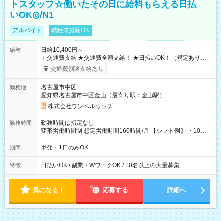
トスタッフ☆働いたその日に給料もらえる日払
いOK◎/N1
アルバイト
職種未経験OK
日給10,400円～
給与
＋交通費支給 ★交通費全額支給！ ★日払いOK！（規定あり） ┗
働いたその日に現金GET♪ お仕事後はコンビニATMから 日払
交通費別途支給あり
い分を引き落とせます！ 【試用期間】試用期間なし
名古屋市中区
勤務地
愛知県名古屋市中区金山（最寄り駅：金山駅）
株式会社ワンベルウッズ
勤務時間は指定なし
勤務時間
変形労働時間制 想定労働時間160時間/月 【シフト例】 ・10：
00～20：00
単発・1日のみOK
期間
日払いOK / 副業・WワークOK / 10名以上の大量募集
特徴
気になる！
応募する
詳細へ