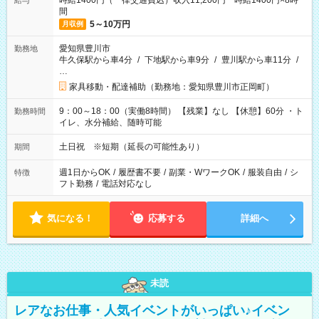
時給1400円（一律交通費込）収入11,200円 時給1400円×8時
給与
間
5～10万円
月収例
愛知県豊川市
勤務地
牛久保駅から車4分
/
下地駅から車9分
/
豊川駅から車11分
/
…
家具移動・配達補助（勤務地：愛知県豊川市正岡町）
9：00～18：00（実働8時間） 【残業】なし 【休憩】60分 ・ト
勤務時間
イレ、水分補給、随時可能
土日祝 ※短期（延長の可能性あり）
期間
週1日からOK
/
履歴書不要
/
副業・WワークOK
/
服装自由
/
シ
特徴
フト勤務
/
電話対応なし
気になる！
応募する
詳細へ
未読
レアなお仕事・人気イベントがいっぱい♪イベン