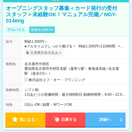
オープニングスタッフ募集＜カード発行の受付
スタッフ＞未経験OK！マニュアル完備／NGY-
014eng
アルバイト
職種未経験OK
時給1,500円～
給与
●フルタイムでしっかり稼げる！ 時給1,500円×1日8時間 ×週5
日勤務 ＝1日あたり 12,000円 ×22日勤務 ＝月収例 264,000円
交通費別途支給あり
【試用期間】試用期間なし
名古屋市中村区
勤務地
愛知県名古屋市中村区名駅（最寄り駅：東海道本線 / 名古屋
駅 （徒歩2分））
株式会社エフ・オー・プランニング
シフト制
勤務時間
1日あたりの実働時間：最大8時間/日 勤務時間帯：9:00～22:00
【シフト例】 ・9:00～18:00 ・13:00～22:00 ■週5日～OK ■1日
8時間（休憩1時間） 時間帯の相談OKでプライベートも充実 ※
日払いOK / 副業・WワークOK
特徴
残業は一切ありません！ 土日祝を含む週5日のフルタイム勤務
（週休2日制）となりますが、 平日休みの曜日はほぼ希望通りに
取得可能です◎
気になる！
応募する
詳細へ