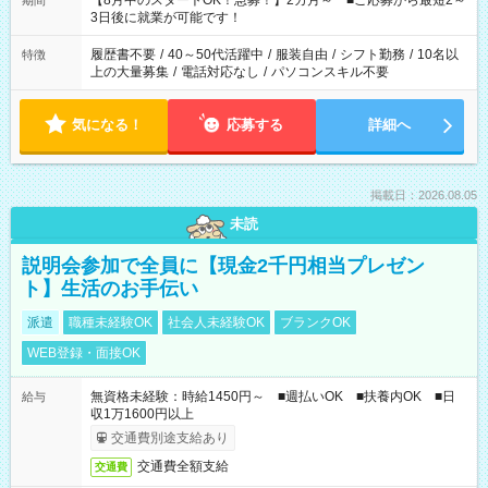
【8月中のスタートOK！急募！】2カ月～ ■ご応募から最短2～
期間
ね。 ※Wワーク希望の方へ 今ご覧のお仕事で希望する勤務時間
3日後に就業が可能です！
と、もう1つのお仕事の勤務時間。 合計で週40時間を超える場
合は応募できません。
履歴書不要
/
40～50代活躍中
/
服装自由
/
シフト勤務
/
10名以
特徴
上の大量募集
/
電話対応なし
/
パソコンスキル不要
気になる！
応募する
詳細へ
掲載日：2026.08.05
未読
説明会参加で全員に【現金2千円相当プレゼン
ト】生活のお手伝い
派遣
職種未経験OK
社会人未経験OK
ブランクOK
WEB登録・面接OK
無資格未経験：時給1450円～ ■週払いOK ■扶養内OK ■日
給与
収1万1600円以上
交通費別途支給あり
交通費全額支給
交通費