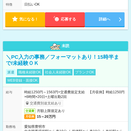
フト！ 残業ほぼナシ（0～5h/月）
日払いOK
特徴
気になる！
応募する
詳細へ
未読
＼PC入力の事務／フォーマットあり！15時半ま
で/未経験ＯＫ
派遣
職種未経験OK
社会人未経験OK
ブランクOK
WEB登録・面接OK
時給1250円～1563円+交通費規定支給 【月収例】時給1250円
給与
×6時間×20日+土曜出勤2回
交通費別途支給あり
月額上限規定あり
交通費
15～20万円
月収例
愛知県豊明市
勤務地