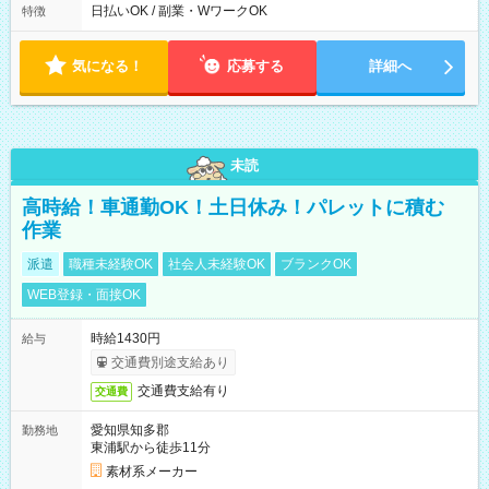
00
日払いOK / 副業・WワークOK
特徴
気になる！
応募する
詳細へ
未読
高時給！車通勤OK！土日休み！パレットに積む
作業
派遣
職種未経験OK
社会人未経験OK
ブランクOK
WEB登録・面接OK
時給1430円
給与
交通費別途支給あり
交通費支給有り
交通費
愛知県知多郡
勤務地
東浦駅から徒歩11分
素材系メーカー