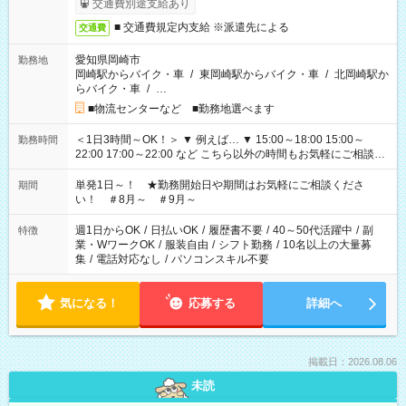
交通費別途支給あり
■ 交通費規定内支給 ※派遣先による
交通費
愛知県岡崎市
勤務地
岡崎駅からバイク・車
/
東岡崎駅からバイク・車
/
北岡崎駅か
らバイク・車
/
…
■物流センターなど ■勤務地選べます
＜1日3時間～OK！＞ ▼ 例えば… ▼ 15:00～18:00 15:00～
勤務時間
22:00 17:00～22:00 など こちら以外の時間もお気軽にご相談く
ださい！
単発1日～！ ★勤務開始日や期間はお気軽にご相談くださ
期間
い！ ＃8月～ ＃9月～
週1日からOK
/
日払いOK
/
履歴書不要
/
40～50代活躍中
/
副
特徴
業・WワークOK
/
服装自由
/
シフト勤務
/
10名以上の大量募
集
/
電話対応なし
/
パソコンスキル不要
気になる！
応募する
詳細へ
掲載日：2026.08.06
未読