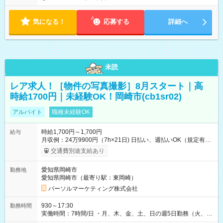
気になる！
応募する
詳細へ
未読
レア求人！［物件の写真撮影］8月スタート｜高
時給1700円｜未経験OK！岡崎市(cb1sr02)
アルバイト
職種未経験OK
時給1,700円～1,700円
給与
月収例：24万9900円（7h×21日) 日払い、週払いOK（規定有
り） 【試用期間】試用期間なし
交通費別途支給あり
愛知県岡崎市
勤務地
愛知県岡崎市（最寄り駅：東岡崎）
パーソルマーケティング株式会社
930～17:30
勤務時間
実働時間：7時間/日 ・月、木、金、土、日の週5日勤務（火、水
は固定休です／夏季、年末年始等、長期休暇有り！） ・ワンシ