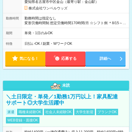
愛知県名古屋市中区金山（最寄り駅：金山駅）
株式会社ワンベルウッズ
勤務時間は指定なし
勤務時間
変形労働時間制 想定労働時間170時間/月 ☆シフト例 ＊8/15～
10/26 全日共通 08：00～12：00 17：00～21：00 ＊8/31
～9/19のみ下記シフトもあります！ 12：00～16：00 ＊9/6～
単発・1日のみOK
期間
10/6、10/11～26のみ下記シフトもあります！ 07：00～11：
00
日払いOK / 副業・WワークOK
特徴
気になる！
応募する
詳細へ
未読
＼土日限定・単発／1勤務1万円以上！家具配達
サポート◎大学生活躍中
派遣
職種未経験OK
社会人未経験OK
大学生歓迎
ブランクOK
WEB登録・面接OK