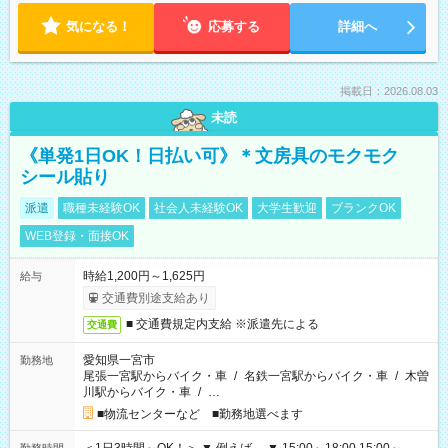
気になる！
応募する
詳細へ
掲載日：2026.08.03
未読
《単発1日OK！日払い可》＊文房具のモクモク
シール貼り
派遣
職種未経験OK
社会人未経験OK
大学生歓迎
ブランクOK
WEB登録・面接OK
時給1,200円～1,625円
給与
交通費別途支給あり
■ 交通費規定内支給 ※派遣先による
交通費
愛知県一宮市
勤務地
尾張一宮駅からバイク・車
/
名鉄一宮駅からバイク・車
/
木曽
川駅からバイク・車
/
…
■物流センターなど ■勤務地選べます