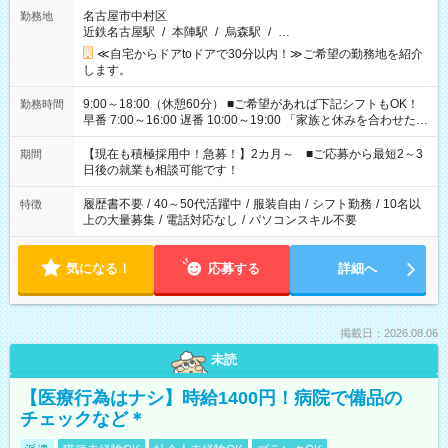
名古屋市中村区
勤務地
近鉄名古屋駅
/
本陣駅
/
烏森駅
/
…
≪自宅からドアtoドアで30分以内！≫ご希望の勤務地を紹介
します。
9:00～18:00（休憩60分） ■ご希望があれば下記シフトもOK！
勤務時間
早番 7:00～16:00 遅番 10:00～19:00 「家族と休みを合わせた
い」 「余裕を持って夕飯の準備がしたい」 「できれば残業はし
たくない」 など、ご希望を教えてくださいね。 ※Wワーク希望
【現在も積極採用中！急募！】2カ月～ ■ご応募から最短2～3
期間
の方へ 今ご覧のお仕事で希望する勤務時間と、もう1つのお仕事
日後の就業も相談可能です！
の勤務時間。 合計で週40時間を超える場合は応募できません。
履歴書不要
/
40～50代活躍中
/
服装自由
/
シフト勤務
/
10名以
特徴
上の大量募集
/
電話対応なし
/
パソコンスキル不要
気になる！
応募する
詳細へ
掲載日：2026.08.06
未読
【医療行為はナシ】時給1400円！病院で備品の
チェックなど＊