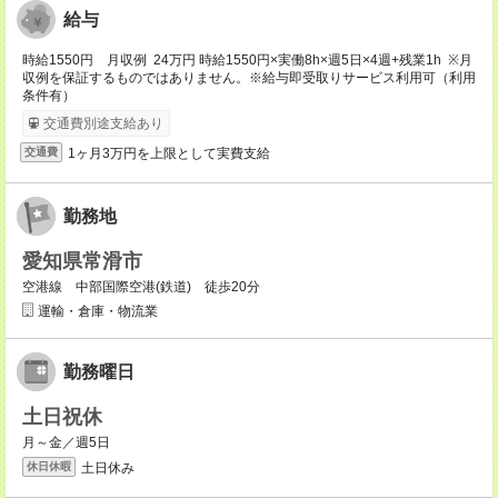
給与
時給1550円 月収例 24万円 時給1550円×実働8h×週5日×4週+残業1h ※月
収例を保証するものではありません。※給与即受取りサービス利用可（利用
条件有）
交通費別途支給あり
1ヶ月3万円を上限として実費支給
交通費
勤務地
愛知県常滑市
空港線 中部国際空港(鉄道) 徒歩20分
運輸・倉庫・物流業
勤務曜日
土日祝休
月～金／週5日
土日休み
休日休暇