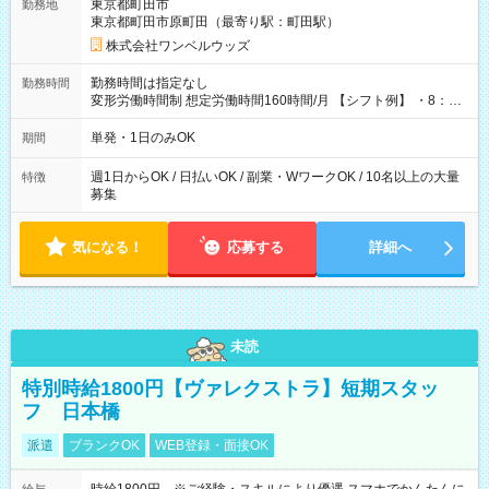
東京都町田市
勤務地
東京都町田市原町田（最寄り駅：町田駅）
株式会社ワンベルウッズ
勤務時間は指定なし
勤務時間
変形労働時間制 想定労働時間160時間/月 【シフト例】 ・8：00
～21：00
単発・1日のみOK
期間
週1日からOK / 日払いOK / 副業・WワークOK / 10名以上の大量
特徴
募集
気になる！
応募する
詳細へ
未読
特別時給1800円【ヴァレクストラ】短期スタッ
フ 日本橋
派遣
ブランクOK
WEB登録・面接OK