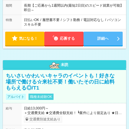
長期【ご応募から1週間以内(最短2日目)のスピード就業が可能】
期間
即日～
日払いOK
/
履歴書不要
/
シフト勤務
/
電話対応なし
/
パソコン
特徴
スキル不要
気になる！
応募する
詳細へ
未読
ちいさいかわいいキャラのイベントも！好きな
場所で働ける☆来社不要！働いたその日に給料
もらえる◎/T1
アルバイト
職種未経験OK
日給13,000円～
給与
＋交通費支給 ★交通費全額支給！ ┗案件により規定あり ★日払
いOK！（規定あり） ┗働いたその日に現金GET♪ お仕事後はコ
交通費別途支給あり
ンビニATMから 日払い分を引き落とせます！ 【試用期間】試
用期間なし