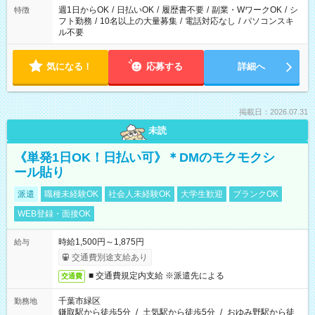
ください！
週1日からOK
/
日払いOK
/
履歴書不要
/
副業・WワークOK
/
シ
特徴
フト勤務
/
10名以上の大量募集
/
電話対応なし
/
パソコンスキ
ル不要
気になる！
応募する
詳細へ
掲載日：2026.07.31
未読
《単発1日OK！日払い可》＊DMのモクモクシ
ール貼り
派遣
職種未経験OK
社会人未経験OK
大学生歓迎
ブランクOK
WEB登録・面接OK
時給1,500円～1,875円
給与
交通費別途支給あり
■ 交通費規定内支給 ※派遣先による
交通費
千葉市緑区
勤務地
鎌取駅から徒歩5分
/
土気駅から徒歩5分
/
おゆみ野駅から徒