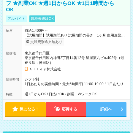
フ ★副業OK ★週1日からOK ★1日1時間から
OK
アルバイト
職種未経験OK
時給1,400円～
給与
【試用期間】試用期間あり 試用期間の長さ：1ヶ月 雇用形態、
給与は本採用時と同じです。
交通費別途支給あり
東京都千代田区
勤務地
東京都千代田区内神田2丁目14番12号 星屋第六ビル402号（最
寄り駅：神田駅）
Ａｌｌｅｙ株式会社
シフト制
勤務時間
1日あたりの実働時間：最大5時間/日 11:00-19:00 └1日あたりの
実働時間：1-5時間 └上記の時間帯内であれば、いつでも勤務可
能！ └平日・土曜日の中で、お好きな曜日でご勤務いただけま
週1日からOK / 日払いOK / 副業・WワークOK
特徴
す！ 【シフト例】 ・11:00～14:00 ・16:30～19:00 ・13:00～
18:00 などのように、自由な働き方が可能なお仕事です！
気になる！
応募する
詳細へ