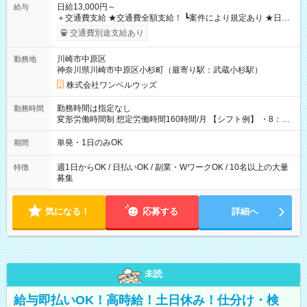
日給13,000円～
給与
＋交通費支給 ★交通費全額支給！ ┗案件により規定あり ★日払
いOK！（規定あり） ┗働いたその日に現金GET♪ お仕事後はコ
交通費別途支給あり
ンビニATMから 日払い分を引き落とせます！ 【試用期間】試
用期間なし
川崎市中原区
勤務地
神奈川県川崎市中原区小杉町（最寄り駅：武蔵小杉駅）
株式会社ワンベルウッズ
勤務時間は指定なし
勤務時間
変形労働時間制 想定労働時間160時間/月 【シフト例】 ・8：00
～21：00
単発・1日のみOK
期間
週1日からOK / 日払いOK / 副業・WワークOK / 10名以上の大量
特徴
募集
気になる！
応募する
詳細へ
未読
給与即払いOK！高時給！土日休み！仕分け・検