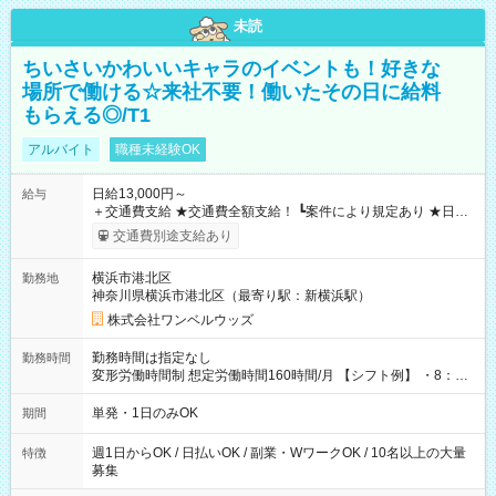
未読
ちいさいかわいいキャラのイベントも！好きな
場所で働ける☆来社不要！働いたその日に給料
もらえる◎/T1
アルバイト
職種未経験OK
日給13,000円～
給与
＋交通費支給 ★交通費全額支給！ ┗案件により規定あり ★日払
いOK！（規定あり） ┗働いたその日に現金GET♪ お仕事後はコ
交通費別途支給あり
ンビニATMから 日払い分を引き落とせます！ 【試用期間】試
用期間なし
横浜市港北区
勤務地
神奈川県横浜市港北区（最寄り駅：新横浜駅）
株式会社ワンベルウッズ
勤務時間は指定なし
勤務時間
変形労働時間制 想定労働時間160時間/月 【シフト例】 ・8：00
～21：00
単発・1日のみOK
期間
週1日からOK / 日払いOK / 副業・WワークOK / 10名以上の大量
特徴
募集