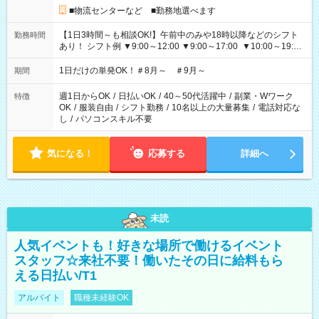
■物流センターなど ■勤務地選べます
【1日3時間～も相談OK!】午前中のみや18時以降などのシフト
勤務時間
あり！ シフト例 ▼9:00～12:00 ▼9:00～17:00 ▼10:00～19:00
▼18:00～21:00
1日だけの単発OK！＃8月～ ＃9月～
期間
週1日からOK
/
日払いOK
/
40～50代活躍中
/
副業・Wワーク
特徴
OK
/
服装自由
/
シフト勤務
/
10名以上の大量募集
/
電話対応な
し
/
パソコンスキル不要
気になる！
応募する
詳細へ
未読
人気イベントも！好きな場所で働けるイベント
スタッフ☆来社不要！働いたその日に給料もら
える日払い/T1
アルバイト
職種未経験OK