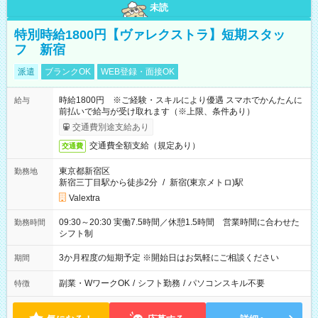
未読
特別時給1800円【ヴァレクストラ】短期スタッ
フ 新宿
派遣
ブランクOK
WEB登録・面接OK
時給1800円 ※ご経験・スキルにより優遇 スマホでかんたんに
給与
前払いで給与が受け取れます（※上限、条件あり）
交通費別途支給あり
交通費全額支給（規定あり）
交通費
東京都新宿区
勤務地
新宿三丁目駅から徒歩2分
/
新宿(東京メトロ)駅
Valextra
09:30～20:30 実働7.5時間／休憩1.5時間 営業時間に合わせた
勤務時間
シフト制
3か月程度の短期予定 ※開始日はお気軽にご相談ください
期間
副業・WワークOK
/
シフト勤務
/
パソコンスキル不要
特徴