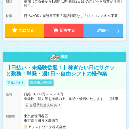
長期【ご応募から1週間以内(最短2日目)のスピード就業が可能】
期間
即日～
日払いOK
/
履歴書不要
/
電話対応なし
/
パソコンスキル不要
特徴
気になる！
応募する
詳細へ
未読
【日払い・未経験歓迎！】稼ぎたい日にサクッ
と勤務！単発・週1日～自由シフトの軽作業
アルバイト
職種未経験OK
日給10,305円～37,204円
給与
※経験・能力等を考慮の上、加給・優遇いたします。 【試用期
間】試用期間なし
交通費別途支給あり
東京都世田谷区
勤務地
東京都世田谷区豪徳寺
アシストワーク株式会社