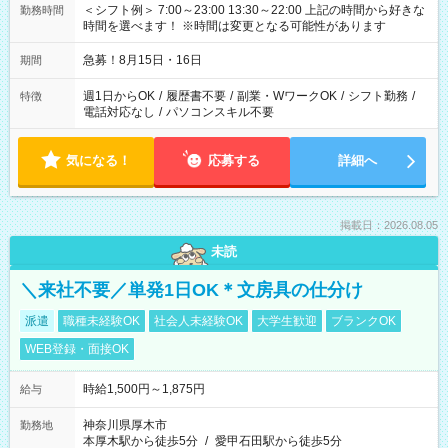
＜シフト例＞ 7:00～23:00 13:30～22:00 上記の時間から好きな
勤務時間
時間を選べます！ ※時間は変更となる可能性があります
急募！8月15日・16日
期間
週1日からOK
/
履歴書不要
/
副業・WワークOK
/
シフト勤務
/
特徴
電話対応なし
/
パソコンスキル不要
気になる！
応募する
詳細へ
掲載日：2026.08.05
未読
＼来社不要／単発1日OK＊文房具の仕分け
派遣
職種未経験OK
社会人未経験OK
大学生歓迎
ブランクOK
WEB登録・面接OK
時給1,500円～1,875円
給与
神奈川県厚木市
勤務地
本厚木駅から徒歩5分
/
愛甲石田駅から徒歩5分