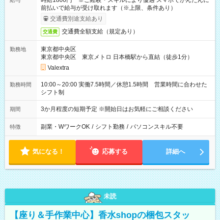
時給1800円 ※ご経験・スキルにより優遇 スマホでかんたんに
給与
前払いで給与が受け取れます（※上限、条件あり）
交通費別途支給あり
交通費全額支給（規定あり）
交通費
東京都中央区
勤務地
東京都中央区 東京メトロ 日本橋駅から直結（徒歩1分）
Valextra
10:00～20:00 実働7.5時間／休憩1.5時間 営業時間に合わせた
勤務時間
シフト制
3か月程度の短期予定 ※開始日はお気軽にご相談ください
期間
副業・WワークOK
/
シフト勤務
/
パソコンスキル不要
特徴
気になる！
応募する
詳細へ
未読
【座り＆手作業中心】香水shopの梱包スタッ