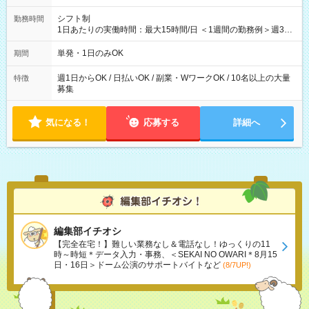
シフト制
勤務時間
1日あたりの実働時間：最大15時間/日 ＜1週間の勤務例＞週3回
勤務 勤務：月・水・金 休み：火・木・土・日 好きな時にお仕事
可能です！ ※1日あたりの最大実働時間は日勤、夜勤共に勤務し
単発・1日のみOK
期間
た時間になります。
週1日からOK / 日払いOK / 副業・WワークOK / 10名以上の大量
特徴
募集
気になる！
応募する
詳細へ
編集部イチオシ
【完全在宅！】難しい業務なし＆電話なし！ゆっくりの11
時～時短＊データ入力・事務、＜SEKAI NO OWARI＊8月15
日・16日＞ドーム公演のサポートバイトなど
(8/7UP!)