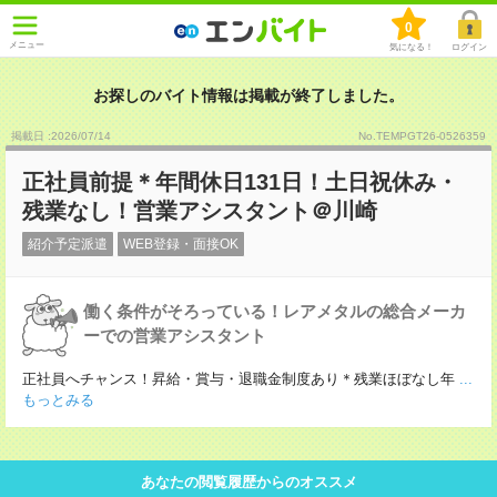
0
メニュー
気になる！
ログイン
お探しのバイト情報は掲載が終了しました。
掲載日 :2026
/
07
/
14
No.TEMPGT26-0526359
正社員前提＊年間休日131日！土日祝休み・
残業なし！営業アシスタント＠川崎
紹介予定派遣
WEB登録・面接OK
働く条件がそろっている！レアメタルの総合メーカ
ーでの営業アシスタント
正社員へチャンス！昇給・賞与・退職金制度あり＊残業ほぼなし年
...
もっとみる
あなたの閲覧履歴からのオススメ