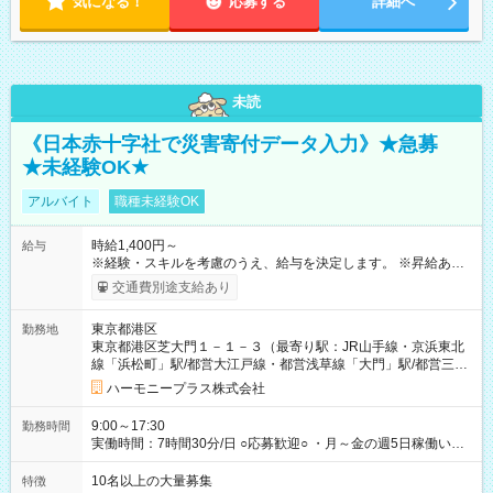
気になる！
応募する
詳細へ
未読
《日本赤十字社で災害寄付データ入力》★急募
★未経験OK★
アルバイト
職種未経験OK
時給1,400円～
給与
※経験・スキルを考慮のうえ、給与を決定します。 ※昇給あり
（勤務実績・評価による） ※残業が発生した場合は、時間外手
交通費別途支給あり
当を全額支給します。 ※交通費支給（月額上限50,000円／当社
規定による） ※給与は月末締め、翌月15日払いです。 ※試用期
東京都港区
勤務地
間中も給与・待遇に変更はありません。 【試用期間】試用期間
東京都港区芝大門１－１－３（最寄り駅：JR山手線・京浜東北
あり 試用期間の長さ：1ヶ月 雇用形態、給与は本採用時と同じ
線「浜松町」駅/都営大江戸線・都営浅草線「⼤⾨」駅/都営三田
です。 試用期間中は、健康保険などの福利厚生の一部が制限さ
線「御成⾨」駅）
れる可能性があります。
ハーモニープラス株式会社
9:00～17:30
勤務時間
実働時間：7時間30分/日 ○応募歓迎○ ・月～金の週5日稼働いた
だける方 ・実働時間：7.5時間（休憩1時間）
10名以上の大量募集
特徴