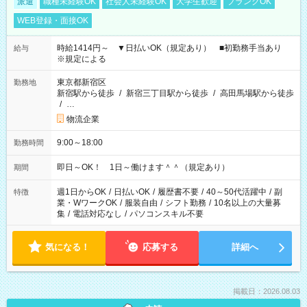
派遣
職種未経験OK
社会人未経験OK
大学生歓迎
ブランクOK
WEB登録・面接OK
時給1414円～ ▼日払いOK（規定あり） ■初勤務手当あり
給与
※規定による
東京都新宿区
勤務地
新宿駅から徒歩
/
新宿三丁目駅から徒歩
/
高田馬場駅から徒歩
/
…
物流企業
9:00～18:00
勤務時間
即日～OK！ 1日～働けます＾＾（規定あり）
期間
週1日からOK
/
日払いOK
/
履歴書不要
/
40～50代活躍中
/
副
特徴
業・WワークOK
/
服装自由
/
シフト勤務
/
10名以上の大量募
集
/
電話対応なし
/
パソコンスキル不要
気になる！
応募する
詳細へ
掲載日：2026.08.03