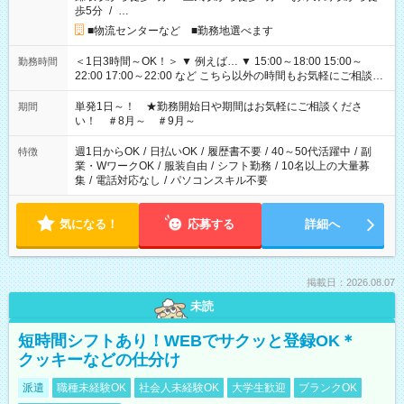
歩5分
/
…
■物流センターなど ■勤務地選べます
＜1日3時間～OK！＞ ▼ 例えば… ▼ 15:00～18:00 15:00～
勤務時間
22:00 17:00～22:00 など こちら以外の時間もお気軽にご相談く
ださい！
単発1日～！ ★勤務開始日や期間はお気軽にご相談くださ
期間
い！ ＃8月～ ＃9月～
週1日からOK
/
日払いOK
/
履歴書不要
/
40～50代活躍中
/
副
特徴
業・WワークOK
/
服装自由
/
シフト勤務
/
10名以上の大量募
集
/
電話対応なし
/
パソコンスキル不要
気になる！
応募する
詳細へ
掲載日：2026.08.07
未読
短時間シフトあり！WEBでサクッと登録OK＊
クッキーなどの仕分け
派遣
職種未経験OK
社会人未経験OK
大学生歓迎
ブランクOK