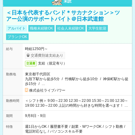
未読
＜日本を代表するバンド＊サカナクション＞ツ
アー公演のサポートバイト＠日本武道館
アルバイト
職種未経験OK
社会人未経験OK
大学生歓迎
ブランクOK
時給1250円～
給与
交通費別途支給あり
支給（規定有り）
交通費
東京都千代田区
勤務地
九段下駅から徒歩5分
/
竹橋駅から徒歩10分
/
神保町駅から徒
歩15分
/
…
株式会社ライブパワー
＜シフト例＞ 9:00～22:30 12:30～22:00 15:30～21:00 12:30～
勤務時間
19:00 12:30～22:00 上記の時間から好きな時間を選べます！ ※
時間は変更となる可能性があります
9月8日・9日
期間
週1日からOK
/
履歴書不要
/
副業・WワークOK
/
シフト勤務
/
特徴
電話対応なし
/
パソコンスキル不要