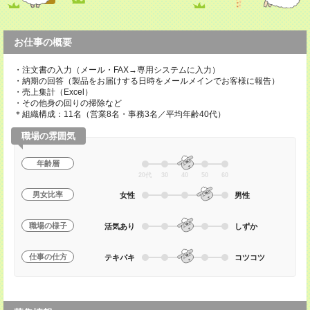
お仕事の概要
・注文書の入力（メール・FAX→専用システムに入力）
・納期の回答（製品をお届けする日時をメールメインでお客様に報告）
・売上集計（Excel）
・その他身の回りの掃除など
＊組織構成：11名（営業8名・事務3名／平均年齢40代）
職場の雰囲気
年齢層
20代
30
40
50
60
男女比率
女性
男性
職場の様子
活気あり
しずか
仕事の仕方
テキパキ
コツコツ