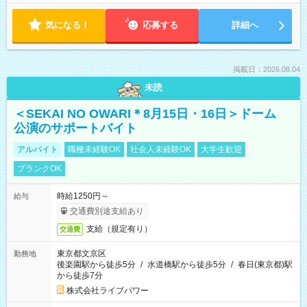
気になる！
応募する
詳細へ
掲載日：2026.08.04
未読
＜SEKAI NO OWARI＊8月15日・16日＞ドーム
公演のサポートバイト
アルバイト
職種未経験OK
社会人未経験OK
大学生歓迎
ブランクOK
時給1250円～
給与
交通費別途支給あり
支給（規定有り）
交通費
東京都文京区
勤務地
後楽園駅から徒歩5分
/
水道橋駅から徒歩5分
/
春日(東京都)駅
から徒歩7分
株式会社ライブパワー