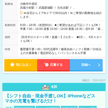
川崎市中原区
勤務地
武蔵小杉駅
/
武蔵新城駅
/
元住吉駅
/
…
≪自宅からドアtoドアで30分以内！≫ご希望の勤務地を紹介
します。
9:00～18:00（休憩60分） ■ご希望があれば下記シフトもOK！
勤務時間
早番 7:00～16:00 遅番 10:00～19:00 夜勤 16:30～翌9:30 「家族
と休みを合わせたい」 「余裕を持って夕飯の準備がしたい」
「できれば残業はしたくない」 など、ご希望を教えてください
【8月中のスタートOK！急募！】2カ月～ ■8月～、9月スター
期間
ね。 ※Wワーク希望の方へ 今ご覧のお仕事で希望する勤務時間
トもOK！
と、もう1つのお仕事の勤務時間。 合計で週40時間を超える場
合は応募できません。
履歴書不要
/
40～50代活躍中
/
服装自由
/
シフト勤務
/
10名以
特徴
上の大量募集
/
電話対応なし
/
パソコンスキル不要
気になる！
応募する
詳細へ
掲載日：2026.08.07
未読
【シフト自由・現金手渡しOK】iPhoneなどス
マホの充電を繋げるだけ！