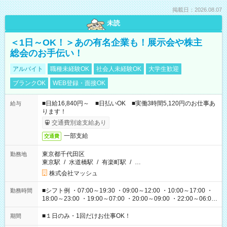
掲載日：2026.08.07
未読
＜1日～OK！＞あの有名企業も！展示会や株主
総会のお手伝い！
アルバイト
職種未経験OK
社会人未経験OK
大学生歓迎
ブランクOK
WEB登録・面接OK
■日給16,840円～ ■日払いOK ■実働3時間5,120円のお仕事あ
給与
ります！
交通費別途支給あり
一部支給
交通費
東京都千代田区
勤務地
東京駅
/
水道橋駅
/
有楽町駅
/
…
株式会社マッシュ
■シフト例 ・07:00～19:30 ・09:00～12:00 ・10:00～17:00 ・
勤務時間
18:00～23:00 ・19:00～07:00 ・20:00～09:00 ・22:00～06:00
etc ★最短で3時間で5,120円のお仕事から 15時間で2万円近く稼
げるお仕事も！ ご希望のお時間に合わせてご紹介！ ※シフトは
■１日のみ・1回だけお仕事OK！
期間
現場によって異なります。 ※勿論、休憩時間はあるのでご安心