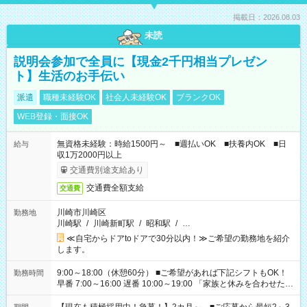
掲載日：2026.08.03
未読
説明会参加で全員に【現金2千円相当プレゼン
ト】生活のお手伝い
派遣
職種未経験OK
社会人未経験OK
ブランクOK
WEB登録・面接OK
無資格未経験：時給1500円～ ■週払いOK ■扶養内OK ■日
給与
収1万2000円以上
交通費別途支給あり
交通費全額支給
交通費
川崎市川崎区
勤務地
川崎駅
/
川崎新町駅
/
昭和駅
/
…
≪自宅からドアtoドアで30分以内！≫ご希望の勤務地を紹介
します。
9:00～18:00（休憩60分） ■ご希望があれば下記シフトもOK！
勤務時間
早番 7:00～16:00 遅番 10:00～19:00 「家族と休みを合わせた
い」 「余裕を持って夕飯の準備がしたい」 「できれば残業はし
たくない」 など、ご希望を教えてくださいね。 ※Wワーク希望