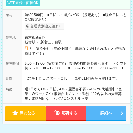
WEB登録・面接OK
時給1500円 ■日払い・週払いOK！(規定あり) ■現金日払いも
給与
OK(規定あり)
交通費別途支給あり
東京都新宿区
勤務地
新宿駅
/
新宿三丁目駅
大手物流会社（年齢不問／「無理なく続けられる」と好評の
職場です！）
9:00～18:00（実動8時間） 希望の時間帯を選べます！ ＜シフト
勤務時間
例＞ ・8：30～12：00 ・10：00～19：00 ・17：00～22：00
・13：00～22：00 ・22：00～翌6：00 など
【急募】即日スタートＯＫ！ 単発1日のみから働けます。
期間
週1日からOK
/
日払いOK
/
履歴書不要
/
40～50代活躍中
/
副
特徴
業・WワークOK
/
服装自由
/
シフト勤務
/
10名以上の大量募
集
/
電話対応なし
/
パソコンスキル不要
気になる！
応募する
詳細へ