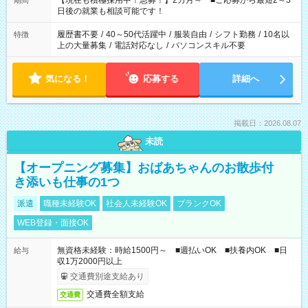
【現在も積極採用中！急募！】2カ月～ ■ご応募から最短2～3
期間
の方へ 今ご覧のお仕事で希望する勤務時間と、もう1つのお仕事
日後の就業も相談可能です！
の勤務時間。 合計で週40時間を超える場合は応募できません。
履歴書不要
/
40～50代活躍中
/
服装自由
/
シフト勤務
/
10名以
特徴
上の大量募集
/
電話対応なし
/
パソコンスキル不要
気になる！
応募する
詳細へ
掲載日：2026.08.07
未読
【オープニング募集】おばあちゃんのお散歩付
き添いも仕事の1つ
派遣
職種未経験OK
社会人未経験OK
ブランクOK
WEB登録・面接OK
無資格未経験：時給1500円～ ■週払いOK ■扶養内OK ■日
給与
収1万2000円以上
交通費別途支給あり
交通費全額支給
交通費