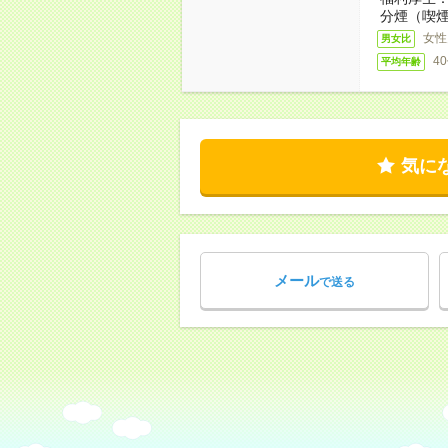
分煙（喫煙
女性
男女比
4
平均年齢
気に
メール
で送る