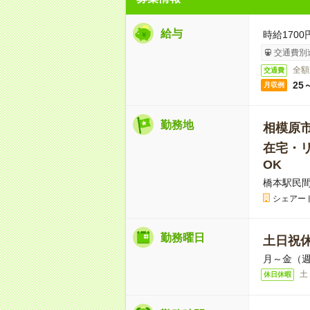
給与
時給1700
交通費別
全額
交通費
25
月収例
勤務地
相模原
在宅・リ
OK
橋本駅民間
シェアー
勤務曜日
土日祝
月～金（週
土
休日休暇