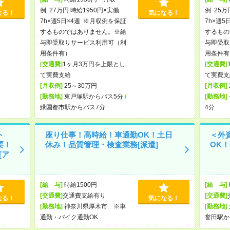
例 27万円 時給1950円×実働
例 25万
なる！
気になる！
7h×週5日×4週 ※月収例を保証
7h×週5
するものではありません。※給
するもの
与即受取りサービス利用可（利
与即受取
用条件有）
用条件有
[交通費]
1ヶ月3万円を上限とし
[交通費]
て実費支給
て実費支
[月収例]
25～30万円
[月収例]
[勤務地]
東戸塚駅からバス5分
/
[勤務地]
緑園都市駅からバス7分
4分
ト
座り仕事！高時給！車通勤OK！土日
＜外
要！
休み！品質管理・検査業務[派遣]
OK！
[ア
[給 与]
時給1500円
[給 与]
[交通費]
交通費支給有り
[交通費]
なる！
気になる！
[勤務地]
神奈川県厚木市 ※車
[勤務地]
通勤・バイク通勤OK
誉田駅か