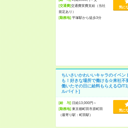
[交通費]
交通費実費支給（当社
気に
規定あり）
[勤務地]
平塚駅から徒歩3分
ちいさいかわいいキャラのイベン
も！好きな場所で働ける☆来社不
働いたその日に給料もらえる◎/T1
ルバイト]
[給 与]
日給13,000円～
[勤務地]
東京都町田市原町田
気に
（最寄り駅：町田駅）