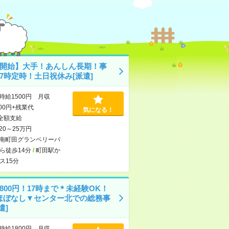
月開始】大手！あんしん長期！事
7時定時！土日祝休み[派遣]
時給1500円 月収
000円+残業代
気になる！
全額支給
20～25万円
南町田グランベリーパ
ら徒歩14分
/
町田駅か
ス15分
800円！17時まで＊未経験OK！
ほぼなし▼センター北での総務事
遣]
時給1800円 月収