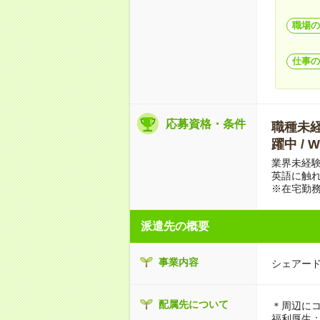
職場の
仕事の
応募資格・条件
職種未経験
躍中 /
業界未経験
英語に触
※在宅勤務
派遣先の概要
事業内容
シェアー
配属先について
＊周辺に
福利厚生