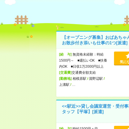
【オープニング募集】おばあちゃ
お散歩付き添いも仕事の1つ[派遣]
[給 与]
無資格未経験：時給
1500円～ ■週払いOK ■扶養
気に
内OK ■日収1万2000円以上
[交通費]
交通費全額支給
[勤務地]
相模原駅
/
淵野辺駅
/
上溝駅
/
…
<<駅近>>貸し会議室運営・受付
タッフ【平塚】[派遣]
[給 与]
時給1500円＋交