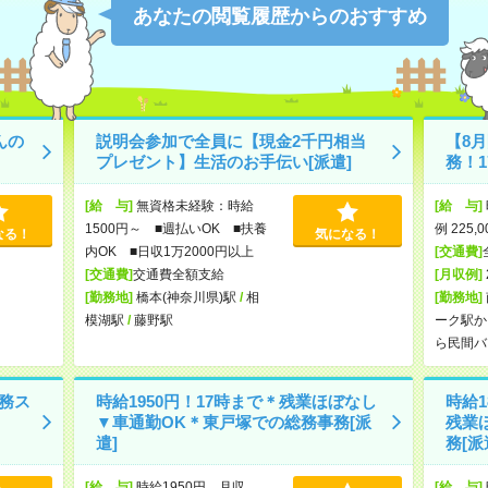
あなたの閲覧履歴からのおすすめ
んの
説明会参加で全員に【現金2千円相当
【8
プレゼント】生活のお手伝い[派遣]
務！1
[給 与]
無資格未経験：時給
[給 与]
1500円～ ■週払いOK ■扶養
例 225,
なる！
気になる！
内OK ■日収1万2000円以上
[交通費]
[交通費]
交通費全額支給
[月収例]
[勤務地]
橋本(神奈川県)駅
/
相
[勤務地]
模湖駅
/
藤野駅
ーク駅か
ら民間バ
事務ス
時給1950円！17時まで＊残業ほぼなし
時給1
▼車通勤OK＊東戸塚での総務事務[派
残業
遣]
務[派
[給 与]
時給1950円 月収
[給 与]