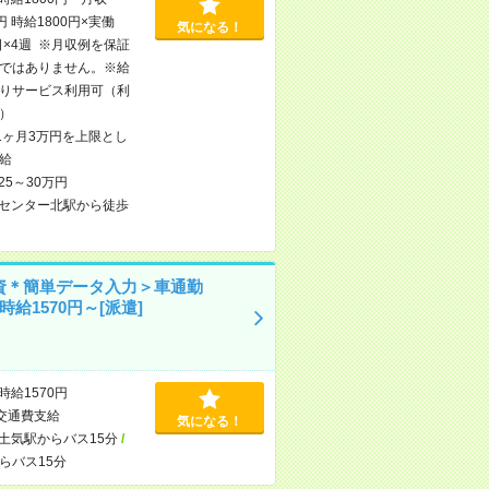
円 時給1800円×実働
気になる！
日×4週 ※月収例を保証
ではありません。※給
りサービス利用可（利
）
1ヶ月3万円を上限とし
給
25～30万円
センター北駅から徒歩
資＊簡単データ入力＞車通勤
時給1570円～[派遣]
時給1570円
交通費支給
気になる！
土気駅からバス15分
/
らバス15分