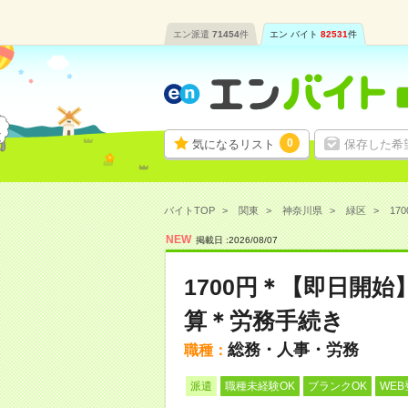
エン派遣
71454
件
エン バイト
82531
件
0
気になるリスト
保存した希
バイトTOP
関東
神奈川県
緑区
17
NEW
掲載日 :
2026
/
08
/
07
1700円＊【即日開
算＊労務手続き
総務・人事・労務
職種：
派遣
職種未経験OK
ブランクOK
WEB