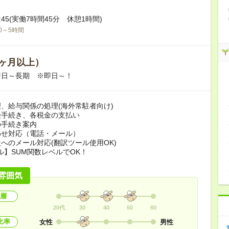
17:45(実働7時間45分 休憩1時間)
0～5時間
ヶ月以上）
即日～長期 ※即日～！
、給与関係の処理(海外常駐者向け)
険手続き、各税金の支払い
の手続き案内
わせ対応（電話・メール）
へのメール対応(翻訳ツール使用OK)
ル】SUM関数レベルでOK！
雰囲気
層
20代
30
40
50
60
比率
女性
男性