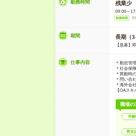
勤務時間
残業少
09:00～
月
残業時間
期間
長期（3
【急募】
仕事内容
＊勤怠管理
＊社会保
＊異動時
＊問い合
＊海外会社
【OAスキ
職場の
年齢
男女