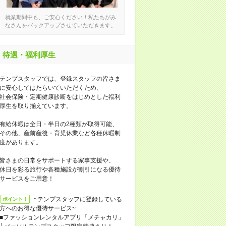
就業期間中も、ご安心ください！私たちがみ
なさんをバックアップさせていただきます。
待遇・福利厚生
テンプスタッフでは、登録スタッフの皆さま
に安心してはたらいていただくため、
社会保険・定期健康診断をはじめとした福利
厚生を取り揃えています。
有給休暇は全日・半日の2種類が取得可能、
その他、産前産後・育児休業など各種休暇制
度があります。
皆さまの日常をサポートする家事支援や、
休日を彩る旅行や各種施設が割引になる優待
サービスをご用意！
~テンプスタッフに登録している
ポイント！
方へのお得な優待サービス~
■ファッションレンタルアプリ「メチャカリ」