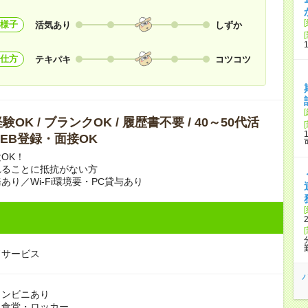
様子
活気あり
しずか
仕方
テキパキ
コツコツ
OK / ブランクOK / 履歴書不要 / 40～50代活
 WEB登録・面接OK
OK！
れることに抵抗がない方
あり／Wi-Fi環境要・PC貸与あり
ドサービス
コンビニあり
：食堂・ロッカー