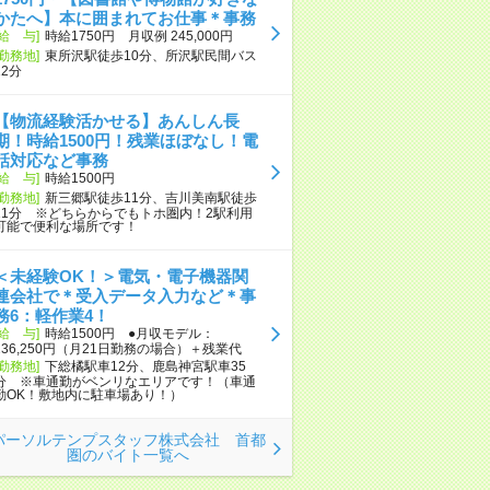
かたへ】本に囲まれてお仕事＊事務
[給 与]
時給1750円 月収例 245,000円
[勤務地]
東所沢駅徒歩10分、所沢駅民間バス
12分
【物流経験活かせる】あんしん長
期！時給1500円！残業ほぼなし！電
話対応など事務
[給 与]
時給1500円
[勤務地]
新三郷駅徒歩11分、吉川美南駅徒歩
11分 ※どちらからでもトホ圏内！2駅利用
可能で便利な場所です！
＜未経験OK！＞電気・電子機器関
連会社で＊受入データ入力など＊事
務6：軽作業4！
[給 与]
時給1500円 ●月収モデル：
236,250円（月21日勤務の場合）＋残業代
[勤務地]
下総橘駅車12分、鹿島神宮駅車35
分 ※車通勤がベンリなエリアです！（車通
勤OK！敷地内に駐車場あり！）
パーソルテンプスタッフ株式会社 首都
圏のバイト一覧へ