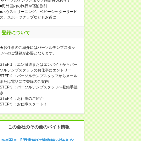
└パーソルテンプスタッフ限定特典あり！
■海外国内の旅行や宿泊割引
■ハウスクリーニング、ベビーシッターサービ
ス、スポーツクラブなどもお得に
登録について
★お仕事のご紹介にはパーソルテンプスタッ
フへのご登録が必要となります。
STEP１：エン派遣またはエンバイトからパー
ソルテンプスタッフのお仕事にエントリー
STEP２：パーソルテンプスタッフからメール
または電話にて登録のご案内
STEP３：パーソルテンプスタッフへ登録手続
き
STEP４：お仕事のご紹介
STEP５：お仕事スタート！
この会社のその他のバイト情報
1750円＊【図書館や博物館が好きな