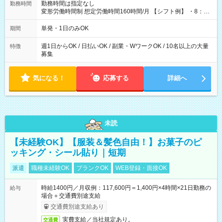
勤務時間は指定なし
勤務時間
変形労働時間制 想定労働時間160時間/月 【シフト例】 ・8：00
～21：00
単発・1日のみOK
期間
週1日からOK / 日払いOK / 副業・WワークOK / 10名以上の大量
特徴
募集
気になる！
応募する
詳細へ
未読
【未経験OK】【服装＆髪色自由！】お菓子のピ
ッキング・シール貼り｜短期
派遣
職種未経験OK
ブランクOK
WEB登録・面接OK
時給1400円／月収例：117,600円＝1,400円×4時間×21日勤務の
給与
場合＋交通費別途支給
交通費別途支給あり
実費支給／当社規定あり。
交通費