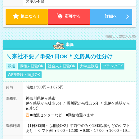
スキル不要
気になる！
応募する
詳細へ
掲載日：2026.08.05
未読
＼来社不要／単発1日OK＊文房具の仕分け
派遣
職種未経験OK
社会人未経験OK
大学生歓迎
ブランクOK
WEB登録・面接OK
時給1,500円～1,875円
給与
神奈川県茅ヶ崎市
勤務地
茅ケ崎駅から徒歩5分
/
香川駅から徒歩5分
/
北茅ケ崎駅から
徒歩5分
■物流センターなど ■勤務地選べます
【1日3時間～も相談OK!】午前中のみや18時以降などのシフト
勤務時間
あり！ シフト例 ▼9:00～12:00 ▼9:00～17:00 ▼10:00～19:00
▼18:00～21:00