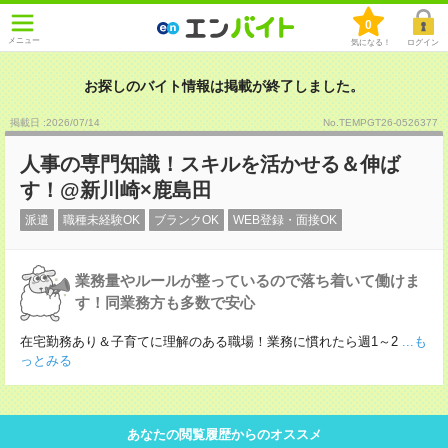
0
メニュー
気になる！
ログイン
お探しのバイト情報は掲載が終了しました。
掲載日 :2026
/
07
/
14
No.TEMPGT26-0526377
人事の専門知識！スキルを活かせる＆伸ば
す！@新川崎×鹿島田
派遣
職種未経験OK
ブランクOK
WEB登録・面接OK
業務量やルールが整っているので落ち着いて働けま
す！同業務方も多数で安心
在宅勤務あり＆子育てに理解のある職場！業務に慣れたら週1～2
...も
っとみる
あなたの閲覧履歴からのオススメ