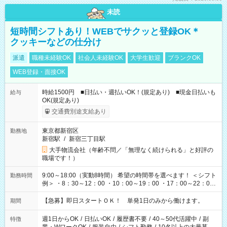
未読
短時間シフトあり！WEBでサクッと登録OK＊
クッキーなどの仕分け
派遣
職種未経験OK
社会人未経験OK
大学生歓迎
ブランクOK
WEB登録・面接OK
時給1500円 ■日払い・週払いOK！(規定あり) ■現金日払いも
給与
OK(規定あり)
交通費別途支給あり
東京都新宿区
勤務地
新宿駅
/
新宿三丁目駅
大手物流会社（年齢不問／「無理なく続けられる」と好評の
職場です！）
9:00～18:00（実動8時間） 希望の時間帯を選べます！ ＜シフト
勤務時間
例＞ ・8：30～12：00 ・10：00～19：00 ・17：00～22：00
・13：00～22：00 ・22：00～翌6：00 など
【急募】即日スタートＯＫ！ 単発1日のみから働けます。
期間
週1日からOK
/
日払いOK
/
履歴書不要
/
40～50代活躍中
/
副
特徴