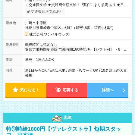
日給13,000円～
給与
＋交通費支給 ★交通費全額支給！ ┗案件により規定あり ★日払
いOK！（規定あり） ┗働いたその日に現金GET♪ お仕事後はコ
交通費別途支給あり
ンビニATMから 日払い分を引き落とせます！ 【試用期間】試
用期間なし
川崎市中原区
勤務地
神奈川県川崎市中原区小杉町（最寄り駅：武蔵小杉駅）
株式会社ワンベルウッズ
勤務時間は指定なし
勤務時間
変形労働時間制 想定労働時間160時間/月 【シフト例】 ・8：00
～21：00
単発・1日のみOK
期間
週1日からOK / 日払いOK / 副業・WワークOK / 10名以上の大量
特徴
募集
気になる！
応募する
詳細へ
未読
特別時給1800円【ヴァレクストラ】短期スタッ