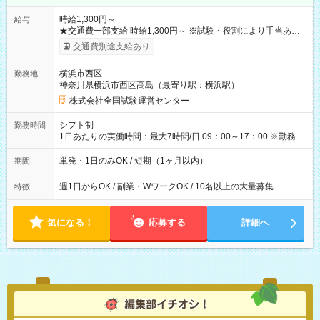
時給1,300円～
給与
★交通費一部支給 時給1,300円～ ※試験・役割により手当あり
※勤務回数により昇給あり 【即給（前払い）オプションあ
交通費別途支給あり
り！】 希望される場合、勤務から1週間ほどで給与の一部を受け
取れます。 ※手数料418円がかかります。 【過去試験日の収入
横浜市西区
勤務地
例】 ・河合塾模擬試験 8:30～17:30（休憩1時間） 時給1,300円
神奈川県横浜市西区高島（最寄り駅：横浜駅）
×8時間＝日収10,400円＋交通費 ※当日の役割により時給＋100
円の場合あり ・国家試験 7:00～13:30（休憩なし） 時給1,300
株式会社全国試験運営センター
円（役割手当＋100円）×6時間＝日収8,400円＋交通費 【試用期
間】試用期間なし
シフト制
勤務時間
1日あたりの実働時間：最大7時間/日 09：00～17：00 ※勤務時
間は 試験により異なります。
単発・1日のみOK / 短期（1ヶ月以内）
期間
週1日からOK / 副業・WワークOK / 10名以上の大量募集
特徴
気になる！
応募する
詳細へ