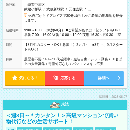
川崎市中原区
勤務地
武蔵小杉駅
/
武蔵新城駅
/
元住吉駅
/
…
≪自宅からドアtoドアで30分以内！≫ご希望の勤務地を紹介
します。
9:00～18:00（休憩60分） ■ご希望があれば下記シフトもOK！
勤務時間
早番 7:00～16:00 遅番 10:00～19:00 夜勤 16:30～翌9:30 「家族
と休みを合わせたい」 「余裕を持って夕飯の準備がしたい」
「できれば残業はしたくない」 など、ご希望を教えてください
【8月中のスタートOK！急募！】2カ月～ ■8月～、9月スター
期間
ね。 ※Wワーク希望の方へ 今ご覧のお仕事で希望する勤務時間
トもOK！
と、もう1つのお仕事の勤務時間。 合計で週40時間を超える場
合は応募できません。
履歴書不要
/
40～50代活躍中
/
服装自由
/
シフト勤務
/
10名以
特徴
上の大量募集
/
電話対応なし
/
パソコンスキル不要
気になる！
応募する
詳細へ
掲載日：2026.08.07
未読
＜週3日～＊カンタン！＞高級マンションで買い
物代行などの生活サポート！