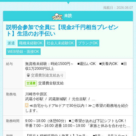
掲載日：2026.08.07
未読
説明会参加で全員に【現金2千円相当プレゼン
ト】生活のお手伝い
派遣
職種未経験OK
社会人未経験OK
ブランクOK
WEB登録・面接OK
無資格未経験：時給1500円～ ■週払いOK ■扶養内OK ■日
給与
収1万2000円以上
交通費別途支給あり
交通費全額支給
交通費
川崎市中原区
勤務地
武蔵小杉駅
/
武蔵新城駅
/
元住吉駅
/
…
≪自宅からドアtoドアで30分以内！≫ご希望の勤務地を紹介
します。
9:00～18:00（休憩60分） ■ご希望があれば下記シフトもOK！
勤務時間
早番 7:00～16:00 遅番 10:00～19:00 「家族と休みを合わせた
い」 「余裕を持って夕飯の準備がしたい」 「できれば残業はし
たくない」 など、ご希望を教えてくださいね。 ※Wワーク希望