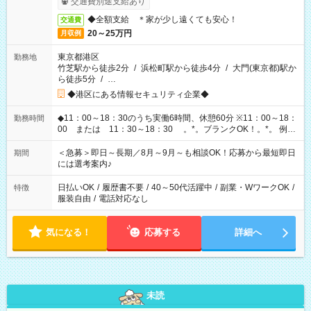
交通費別途支給あり
◆全額支給 ＊家が少し遠くても安心！
交通費
20～25万円
月収例
東京都港区
勤務地
竹芝駅から徒歩2分
/
浜松町駅から徒歩4分
/
大門(東京都)駅か
ら徒歩5分
/
…
◆港区にある情報セキュリティ企業◆
◆11：00～18：30のうち実働6時間、休憩60分 ※11：00～18：
勤務時間
00 または 11：30～18：30 。*。ブランクOK！。*。 例え
ば前職が、 在宅/財団法人/事務/コールセンター/受付/販売/カフェ
スタッフ スイーツ販売/ホテルフロント/化粧品販売/など 様々な
＜急募＞即日～長期／8月～9月～も相談OK！応募から最短即日
期間
業界から入社して活躍されています♪
には選考案内♪
日払いOK
/
履歴書不要
/
40～50代活躍中
/
副業・WワークOK
/
特徴
服装自由
/
電話対応なし
気になる！
応募する
詳細へ
未読