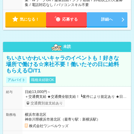
業・WワークOK
/
服装自由
/
シフト勤務
/
10名以上の大量募
集
/
電話対応なし
/
パソコンスキル不要
気になる！
応募する
詳細へ
未読
ちいさいかわいいキャラのイベントも！好きな
場所で働ける☆来社不要！働いたその日に給料
もらえる◎/T1
アルバイト
職種未経験OK
日給13,000円～
給与
＋交通費支給 ★交通費全額支給！ ┗案件により規定あり ★日払
いOK！（規定あり） ┗働いたその日に現金GET♪ お仕事後はコ
交通費別途支給あり
ンビニATMから 日払い分を引き落とせます！ 【試用期間】試
用期間なし
横浜市港北区
勤務地
神奈川県横浜市港北区（最寄り駅：新横浜駅）
株式会社ワンベルウッズ