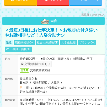
掲載日：2026.08.04
未読
＜最短3日後にお仕事決定！＞お散歩の付き添い
やお話相手など！入浴介助ナシ
派遣
職種未経験OK
社会人未経験OK
大学生歓迎
ブランクOK
WEB登録・面接OK
時給1500円～ ■日払いOK（規定あり）※即日払い不可
給与
交通費別途支給あり
交通費全額支給
交通費
茨城県日立市
勤務地
日立駅
/
常陸多賀駅
/
大甕駅
/
…
＜選べる勤務地＞介護施設や病院 ※ご自宅の近くなど、お
好きな場所を選べます！
★1日5時間～OK！ （例）9:00～18:00のあいだ もちろん1日8時
勤務時間
間のお仕事もご紹介可能です！ご希望をお聞かせください！★