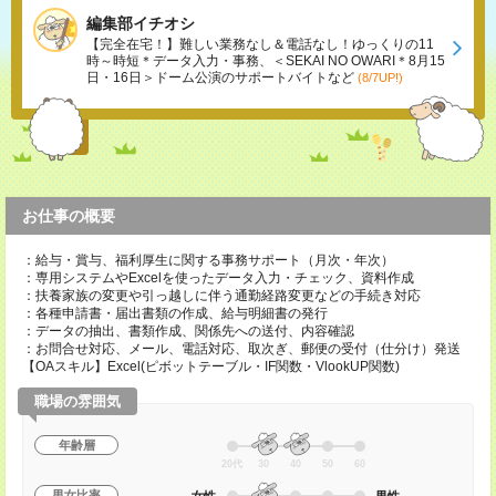
編集部イチオシ
【完全在宅！】難しい業務なし＆電話なし！ゆっくりの11
時～時短＊データ入力・事務、＜SEKAI NO OWARI＊8月15
日・16日＞ドーム公演のサポートバイトなど
(8/7UP!)
お仕事の概要
：給与・賞与、福利厚生に関する事務サポート（月次・年次）
：専用システムやExcelを使ったデータ入力・チェック、資料作成
：扶養家族の変更や引っ越しに伴う通勤経路変更などの手続き対応
：各種申請書・届出書類の作成、給与明細書の発行
：データの抽出、書類作成、関係先への送付、内容確認
：お問合せ対応、メール、電話対応、取次ぎ、郵便の受付（仕分け）発送
【OAスキル】Excel(ピボットテーブル・IF関数・VlookUP関数)
職場の雰囲気
年齢層
20代
30
40
50
60
男女比率
女性
男性