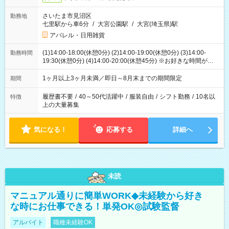
さいたま市見沼区
勤務地
七里駅から車6分
/
大宮公園駅
/
大宮(埼玉県)駅
アパレル・日用雑貨
(1)14:00-18:00(休憩0分) (2)14:00-19:00(休憩0分) (3)14:00-
勤務時間
19:30(休憩0分) (4)14:00-20:00(休憩45分) ※お好きな時間が選べ
ます
1ヶ月以上3ヶ月未満／即日～8月末までの期間限定
期間
履歴書不要
/
40～50代活躍中
/
服装自由
/
シフト勤務
/
10名以
特徴
上の大量募集
気になる！
応募する
詳細へ
未読
マニュアル通りに簡単WORK◆未経験から好き
な時にお仕事できる！単発OK◎試験監督
アルバイト
職種未経験OK