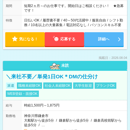
家庭の都合でお休みが必要な場合も遠慮なくご相談ください。
※週最低15時間以上の勤務が必要です
短期2ヵ月～のお仕事です。開始日はご相談ください！ ★急募
期間
です！
日払いOK
/
履歴書不要
/
40～50代活躍中
/
服装自由
/
シフト勤
特徴
務
/
10名以上の大量募集
/
電話対応なし
/
パソコンスキル不要
気になる！
応募する
詳細へ
掲載日：2026.08.04
未読
＼来社不要／単発1日OK＊DMの仕分け
派遣
職種未経験OK
社会人未経験OK
大学生歓迎
ブランクOK
WEB登録・面接OK
時給1,500円～1,875円
給与
神奈川県鎌倉市
勤務地
大船駅から徒歩5分
/
鎌倉駅から徒歩5分
/
鎌倉高校前駅から
徒歩5分
/
…