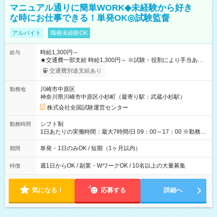
マニュアル通りに簡単WORK◆未経験から好き
な時にお仕事できる！単発OK◎試験監督
アルバイト
職種未経験OK
時給1,300円～
給与
★交通費一部支給 時給1,300円～ ※試験・役割により手当あり
※勤務回数により昇給あり 【即給（前払い）オプションあ
交通費別途支給あり
り！】 希望される場合、勤務から1週間ほどで給与の一部を受け
取れます。 ※手数料418円がかかります。 【過去試験日の収入
川崎市中原区
勤務地
例】 ・河合塾模擬試験 8:30～17:30（休憩1時間） 時給1,300円
神奈川県川崎市中原区小杉町（最寄り駅：武蔵小杉駅）
×8時間＝日収10,400円＋交通費 ※当日の役割により時給＋100
円の場合あり ・国家試験 7:00～13:30（休憩なし） 時給1,300
株式会社全国試験運営センター
円（役割手当＋100円）×6時間＝日収8,400円＋交通費 【試用期
間】試用期間なし
シフト制
勤務時間
1日あたりの実働時間：最大7時間/日 09：00～17：00 ※勤務時
間は 試験により異なります。
単発・1日のみOK / 短期（1ヶ月以内）
期間
週1日からOK / 副業・WワークOK / 10名以上の大量募集
特徴
気になる！
応募する
詳細へ