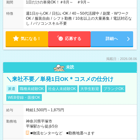
1日だけの単発OK！＃8月～ ＃9月～
期間
週1日からOK
/
日払いOK
/
40～50代活躍中
/
副業・Wワーク
特徴
OK
/
服装自由
/
シフト勤務
/
10名以上の大量募集
/
電話対応な
し
/
パソコンスキル不要
気になる！
応募する
詳細へ
掲載日：2026.08.06
未読
＼来社不要／単発1日OK＊コスメの仕分け
派遣
職種未経験OK
社会人未経験OK
大学生歓迎
ブランクOK
WEB登録・面接OK
時給1,500円～1,875円
給与
神奈川県平塚市
勤務地
平塚駅から徒歩5分
■物流センターなど ■勤務地選べます