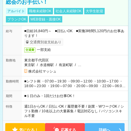
総会のお手伝い！
アルバイト
職種未経験OK
社会人未経験OK
大学生歓迎
ブランクOK
WEB登録・面接OK
■日給16,840円～ ■日払いOK ■実働3時間5,120円のお仕事あ
給与
ります！
交通費別途支給あり
一部支給
交通費
東京都千代田区
勤務地
東京駅
/
水道橋駅
/
有楽町駅
/
…
株式会社マッシュ
■シフト例 ・07:00～19:30 ・09:00～12:00 ・10:00～17:00 ・
勤務時間
18:00～23:00 ・19:00～07:00 ・20:00～09:00 ・22:00～06:00
etc ★最短で3時間で5,120円のお仕事から 15時間で2万円近く稼
げるお仕事も！ ご希望のお時間に合わせてご紹介！ ※シフトは
■１日のみ・1回だけお仕事OK！
期間
現場によって異なります。 ※勿論、休憩時間はあるのでご安心
ください！
週1日からOK
/
日払いOK
/
履歴書不要
/
副業・WワークOK
/
シ
特徴
フト勤務
/
10名以上の大量募集
/
電話対応なし
/
パソコンスキ
ル不要
気になる！
応募する
詳細へ