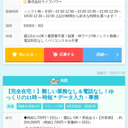
株式会社ライブパワー
＜シフト例＞ 9:00～22:30 12:30～22:00 15:30～21:00 12:30～
勤務時間
19:00 12:30～22:00 上記の時間から好きな時間を選べます！ ※
時間は変更となる可能性があります
9月8日・9日
期間
週1日からOK
/
履歴書不要
/
副業・WワークOK
/
シフト勤務
/
特徴
電話対応なし
/
パソコンスキル不要
気になる！
応募する
詳細へ
掲載日：2026.07.29
未読
【完全在宅！】難しい業務なし＆電話なし！ゆ
っくりの11時～時短＊データ入力・事務
派遣
職種未経験OK
ブランクOK
WEB登録・面接OK
◆時給1,700円＊日払い・週払いOK＊昇給あり♪【月収例】 ・約
給与
204,000円 （時給1,700円 × 実働6h × 20日）