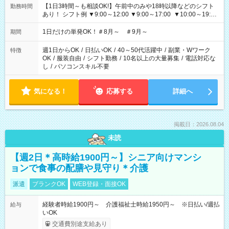
【1日3時間～も相談OK!】午前中のみや18時以降などのシフト
勤務時間
あり！ シフト例 ▼9:00～12:00 ▼9:00～17:00 ▼10:00～19:00
▼18:00～21:00
1日だけの単発OK！＃8月～ ＃9月～
期間
週1日からOK
/
日払いOK
/
40～50代活躍中
/
副業・Wワーク
特徴
OK
/
服装自由
/
シフト勤務
/
10名以上の大量募集
/
電話対応な
し
/
パソコンスキル不要
気になる！
応募する
詳細へ
掲載日：2026.08.04
未読
【週2日＊高時給1900円～】シニア向けマンシ
ョンで食事の配膳や見守り＊介護
派遣
ブランクOK
WEB登録・面接OK
経験者時給1900円～ 介護福祉士時給1950円～ ※日払い/週払
給与
いOK
交通費別途支給あり