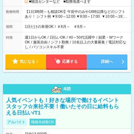
■物流センターなど ■勤務地選べます
【1日3時間～も相談OK!】午前中のみや18時以降などのシフト
勤務時間
あり！ シフト例 ▼9:00～12:00 ▼9:00～17:00 ▼10:00～19:00
▼18:00～21:00
1日だけの単発OK！＃8月～ ＃9月～
期間
週1日からOK
/
日払いOK
/
40～50代活躍中
/
副業・Wワーク
特徴
OK
/
服装自由
/
シフト勤務
/
10名以上の大量募集
/
電話対応な
し
/
パソコンスキル不要
気になる！
応募する
詳細へ
未読
人気イベントも！好きな場所で働けるイベント
スタッフ☆来社不要！働いたその日に給料もら
える日払い/T1
アルバイト
職種未経験OK