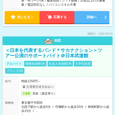
業・WワークOK
/
服装自由
/
シフト勤務
/
10名以上の大量募
集
/
電話対応なし
/
パソコンスキル不要
気になる！
応募する
詳細へ
掲載日：2026.08.03
未読
＜日本を代表するバンド＊サカナクション＞ツ
アー公演のサポートバイト＠日本武道館
アルバイト
職種未経験OK
社会人未経験OK
大学生歓迎
ブランクOK
時給1250円～
給与
交通費別途支給あり
支給（規定有り）
交通費
東京都千代田区
勤務地
九段下駅から徒歩5分
/
竹橋駅から徒歩10分
/
神保町駅から徒
歩15分
/
…