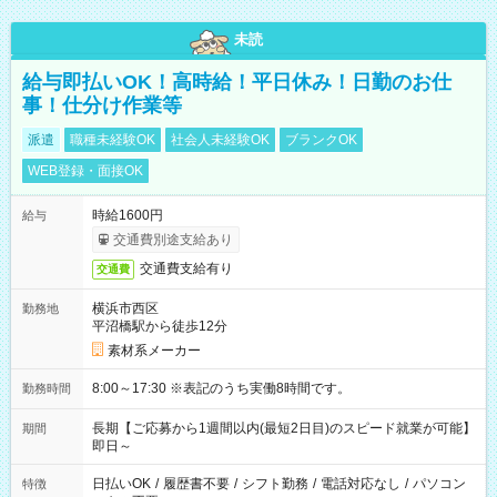
未読
給与即払いOK！高時給！平日休み！日勤のお仕
事！仕分け作業等
派遣
職種未経験OK
社会人未経験OK
ブランクOK
WEB登録・面接OK
時給1600円
給与
交通費別途支給あり
交通費支給有り
交通費
横浜市西区
勤務地
平沼橋駅から徒歩12分
素材系メーカー
8:00～17:30 ※表記のうち実働8時間です。
勤務時間
長期【ご応募から1週間以内(最短2日目)のスピード就業が可能】
期間
即日～
日払いOK
/
履歴書不要
/
シフト勤務
/
電話対応なし
/
パソコン
特徴