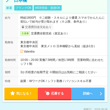
フ 日本橋
派遣
ブランクOK
WEB登録・面接OK
時給1800円 ※ご経験・スキルにより優遇 スマホでかんたんに
給与
前払いで給与が受け取れます（※上限、条件あり）
交通費別途支給あり
交通費全額支給（規定あり）
交通費
東京都中央区
勤務地
東京都中央区 東京メトロ 日本橋駅から直結（徒歩1分）
Valextra
10:00～20:00 実働7.5時間／休憩1.5時間 営業時間に合わせた
勤務時間
シフト制
3か月程度の短期予定 ※開始日はお気軽にご相談ください
期間
副業・WワークOK
/
シフト勤務
/
パソコンスキル不要
特徴
気になる！
応募する
詳細へ
掲載日：2026.08.06