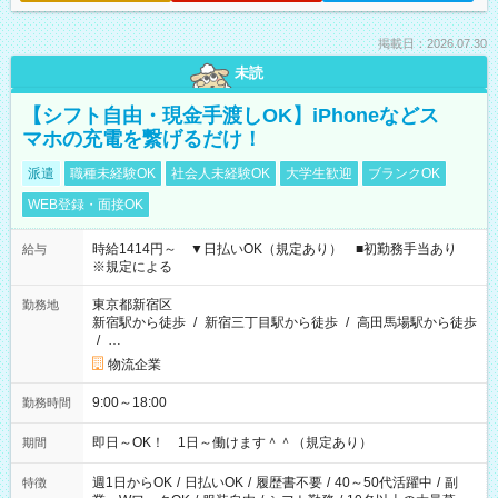
掲載日：2026.07.30
未読
【シフト自由・現金手渡しOK】iPhoneなどス
マホの充電を繋げるだけ！
派遣
職種未経験OK
社会人未経験OK
大学生歓迎
ブランクOK
WEB登録・面接OK
時給1414円～ ▼日払いOK（規定あり） ■初勤務手当あり
給与
※規定による
東京都新宿区
勤務地
新宿駅から徒歩
/
新宿三丁目駅から徒歩
/
高田馬場駅から徒歩
/
…
物流企業
9:00～18:00
勤務時間
即日～OK！ 1日～働けます＾＾（規定あり）
期間
週1日からOK
/
日払いOK
/
履歴書不要
/
40～50代活躍中
/
副
特徴