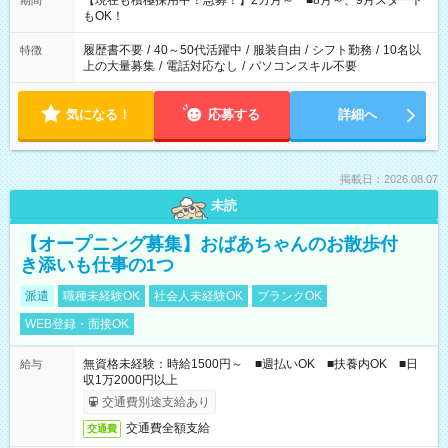
【現在も積極採用中！急募！】2カ月～ ■8月～、9月スタート
期間
の方へ 今ご覧のお仕事で希望する勤務時間と、もう1つのお仕事
もOK！
の勤務時間。 合計で週40時間を超える場合は応募できません。
履歴書不要
/
40～50代活躍中
/
服装自由
/
シフト勤務
/
10名以
特徴
上の大量募集
/
電話対応なし
/
パソコンスキル不要
気になる！
応募する
詳細へ
掲載日：2026.08.07
未読
【オープニング募集】おばあちゃんのお散歩付
き添いも仕事の1つ
派遣
職種未経験OK
社会人未経験OK
ブランクOK
WEB登録・面接OK
無資格未経験：時給1500円～ ■週払いOK ■扶養内OK ■日
給与
収1万2000円以上
交通費別途支給あり
交通費全額支給
交通費