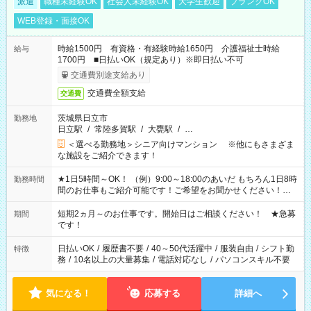
派遣
職種未経験OK
社会人未経験OK
大学生歓迎
ブランクOK
WEB登録・面接OK
時給1500円 有資格・有経験時給1650円 介護福祉士時給
給与
1700円 ■日払いOK（規定あり）※即日払い不可
交通費別途支給あり
交通費全額支給
交通費
茨城県日立市
勤務地
日立駅
/
常陸多賀駅
/
大甕駅
/
…
＜選べる勤務地＞シニア向けマンション ※他にもさまざま
な施設をご紹介できます！
★1日5時間～OK！ （例）9:00～18:00のあいだ もちろん1日8時
勤務時間
間のお仕事もご紹介可能です！ご希望をお聞かせください！★
家庭の都合でお休みが必要な場合も遠慮なくご相談ください。
※週最低15時間以上の勤務が必要です
短期2ヵ月～のお仕事です。開始日はご相談ください！ ★急募
期間
です！
日払いOK
/
履歴書不要
/
40～50代活躍中
/
服装自由
/
シフト勤
特徴
務
/
10名以上の大量募集
/
電話対応なし
/
パソコンスキル不要
気になる！
応募する
詳細へ