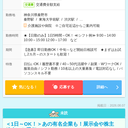
交通費全額支給
交通費
神奈川県秦野市
勤務地
秦野駅
/
東海大学前駅
/
渋沢駅
/
…
介護施設や病院 ※ご自宅近辺からご案内可能
★【日勤のみ】1日5時間～OK！ ≪シフト例≫ 9:00～14:00
勤務時間
10:00～15:00 12:00～17:00 など
【急募】即日勤務OK！中旬～など開始日相談可 ★まずはお試
期間
し2カ月～のスタートも歓迎！
日払いOK
/
履歴書不要
/
40～50代活躍中
/
副業・WワークOK
/
特徴
服装自由
/
シフト勤務
/
10名以上の大量募集
/
電話対応なし
/
パ
ソコンスキル不要
気になる！
応募する
詳細へ
掲載日：2026.08.07
未読
＜1日～OK！＞あの有名企業も！展示会や株主