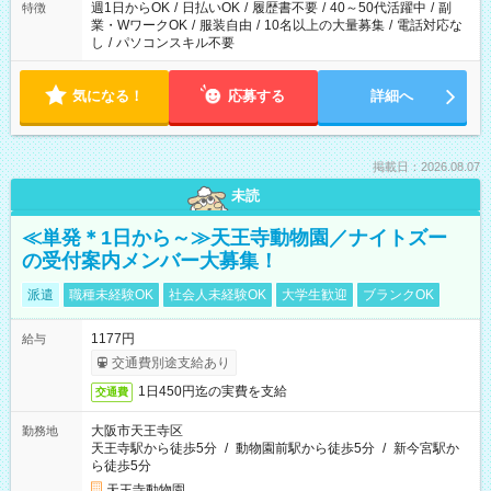
週1日からOK
/
日払いOK
/
履歴書不要
/
40～50代活躍中
/
副
特徴
業・WワークOK
/
服装自由
/
10名以上の大量募集
/
電話対応な
し
/
パソコンスキル不要
気になる！
応募する
詳細へ
掲載日：2026.08.07
未読
≪単発＊1日から～≫天王寺動物園／ナイトズー
の受付案内メンバー大募集！
派遣
職種未経験OK
社会人未経験OK
大学生歓迎
ブランクOK
1177円
給与
交通費別途支給あり
1日450円迄の実費を支給
交通費
大阪市天王寺区
勤務地
天王寺駅から徒歩5分
/
動物園前駅から徒歩5分
/
新今宮駅か
ら徒歩5分
天王寺動物園