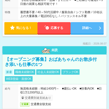
【現在も積極採用中！急募！】2カ月～ ■ご応募から最短2～3
期間
の方へ 今ご覧のお仕事で希望する勤務時間と、もう1つのお仕事
日後の就業も相談可能です！
の勤務時間。 合計で週40時間を超える場合は応募できません。
履歴書不要
/
40～50代活躍中
/
服装自由
/
シフト勤務
/
10名以
特徴
上の大量募集
/
電話対応なし
/
パソコンスキル不要
気になる！
応募する
詳細へ
掲載日：2026.08.07
未読
【オープニング募集】おばあちゃんのお散歩付
き添いも仕事の1つ
派遣
職種未経験OK
社会人未経験OK
ブランクOK
WEB登録・面接OK
無資格未経験：時給1400円～ ■週払いOK ■扶養内OK ■日
給与
収1万1200円以上
交通費別途支給あり
交通費全額支給
交通費