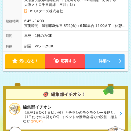
大阪府大阪市福島区野田（最寄り駅：JR環状線「野田」駅
大阪メトロ千日前線「玉川」駅）
HSJスターズ株式会社
6:45～14:00
勤務時間
実働時間：6時間30分/日 8/21(金)：6:50集合-14:00終了（休憩
45分)
単発・1日のみOK
期間
副業・WワークOK
特徴
気になる！
応募する
詳細へ
編集部イチオシ
《単発1日OK！日払い可》＊チラシのモクモクシール貼り、
《1日だけの単発もOK》イベントや展示会場での設営・撤去
など
(8/7UP!)