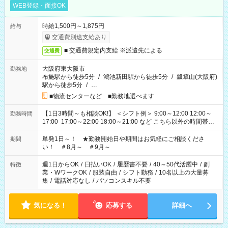
WEB登録・面接OK
時給1,500円～1,875円
給与
交通費別途支給あり
■ 交通費規定内支給 ※派遣先による
交通費
大阪府東大阪市
勤務地
布施駅から徒歩5分
/
鴻池新田駅から徒歩5分
/
瓢箪山(大阪府)
駅から徒歩5分
/
…
■物流センターなど ■勤務地選べます
【1日3時間～も相談OK!】 ＜シフト例＞ 9:00～12:00 12:00～
勤務時間
17:00 17:00～22:00 18:00～21:00 など こちら以外の時間帯も
お気軽にご相談ください！
単発1日～！ ★勤務開始日や期間はお気軽にご相談くださ
期間
い！ ＃8月～ ＃9月～
週1日からOK
/
日払いOK
/
履歴書不要
/
40～50代活躍中
/
副
特徴
業・WワークOK
/
服装自由
/
シフト勤務
/
10名以上の大量募
集
/
電話対応なし
/
パソコンスキル不要
気になる！
応募する
詳細へ