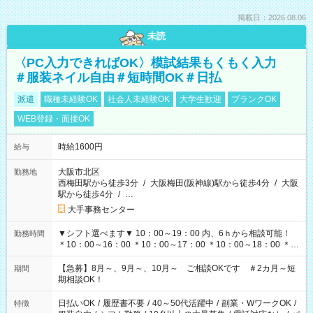
掲載日：2026.08.06
未読
〈PC入力できればOK〉模試結果もくもく入力
＃服装ネイル自由＃短時間OK＃日払
派遣
職種未経験OK
社会人未経験OK
大学生歓迎
ブランクOK
WEB登録・面接OK
時給1600円
給与
大阪市北区
勤務地
西梅田駅から徒歩3分
/
大阪梅田(阪神線)駅から徒歩4分
/
大阪
駅から徒歩4分
/
…
大手事務センター
▼シフト選べます▼ 10：00～19：00 内、6ｈから相談可能！
勤務時間
＊10：00～16：00 ＊10：00～17：00 ＊10：00～18：00 ＊
11：00～19：00 ＊12：00～19：00 ＊13：00～19：00
【急募】8月～、9月～、10月～ ご相談OKです ＃2カ月～短
期間
期相談OK！
日払いOK
/
履歴書不要
/
40～50代活躍中
/
副業・WワークOK
/
特徴