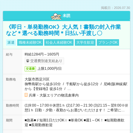
掲載日：2026.07.30
未読
《即日・単発勤務OK》大人気！書類の封入作業
など＊選べる勤務時間＊日払い手渡し〇
派遣
職種未経験OK
社会人未経験OK
大学生歓迎
ブランクOK
時給1284円～1605円
給与
交通費別途支給あり
上限1,000円/日
交通費
大阪市西淀川区
勤務地
御幣島駅から徒歩10分
/
千船駅から徒歩12分
/
尼崎(阪神線)駅
から【登録地】徒歩1分
/
…
兵庫・大阪エリアの物流倉庫内
(1)9:00～17:00※休憩1ｈ (2)17:30～21:30 (3)21:15～翌8:00※休
勤務時間
憩1ｈ 日勤・夕勤・夜勤からお選びいただけます！ ご希望に合
わせて働けるお仕事です(*^^*) 【その他選べる勤務時間】 8-17
時/9-17時/9-18時/10-18時/11-21時/18-22時/20-翌4時/21-翌5
■急募■ド短期1日だけOK☆ ■単発OK ■週1～OK！ ■短期勤務歓
期間
時/22-翌6時/0-翌8時 ご自身のご都合で選んで頂ける完全自由シ
迎 ■長期勤務歓迎
フト！