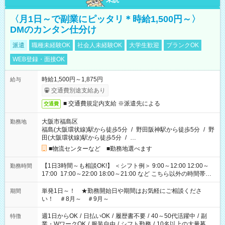
〈月1日～で副業にピッタリ＊時給1,500円～〉
DMのカンタン仕分け
派遣
職種未経験OK
社会人未経験OK
大学生歓迎
ブランクOK
WEB登録・面接OK
時給1,500円～1,875円
給与
交通費別途支給あり
■ 交通費規定内支給 ※派遣先による
交通費
大阪市福島区
勤務地
福島(大阪環状線)駅から徒歩5分
/
野田阪神駅から徒歩5分
/
野
田(大阪環状線)駅から徒歩5分
/
…
■物流センターなど ■勤務地選べます
【1日3時間～も相談OK!】 ＜シフト例＞ 9:00～12:00 12:00～
勤務時間
17:00 17:00～22:00 18:00～21:00 など こちら以外の時間帯も
お気軽にご相談ください！
単発1日～！ ★勤務開始日や期間はお気軽にご相談くださ
期間
い！ ＃8月～ ＃9月～
週1日からOK
/
日払いOK
/
履歴書不要
/
40～50代活躍中
/
副
特徴
業・WワークOK
/
服装自由
/
シフト勤務
/
10名以上の大量募