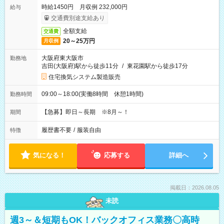
時給1450円 月収例 232,000円
給与
交通費別途支給あり
全額支給
交通費
20～25万円
月収例
大阪府東大阪市
勤務地
吉田(大阪府)駅から徒歩11分
/
東花園駅から徒歩17分
住宅換気システム製造販売
09:00～18:00(実働8時間 休憩1時間)
勤務時間
【急募】即日～長期 ※8月～！
期間
履歴書不要
/
服装自由
特徴
気になる！
応募する
詳細へ
掲載日：2026.08.05
未読
週3～＆短期もOK！バックオフィス業務〇高時