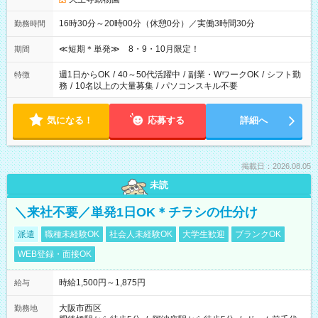
16時30分～20時00分（休憩0分）／実働3時間30分
勤務時間
≪短期＊単発≫ 8・9・10月限定！
期間
週1日からOK
/
40～50代活躍中
/
副業・WワークOK
/
シフト勤
特徴
務
/
10名以上の大量募集
/
パソコンスキル不要
気になる！
応募する
詳細へ
掲載日：2026.08.05
未読
＼来社不要／単発1日OK＊チラシの仕分け
派遣
職種未経験OK
社会人未経験OK
大学生歓迎
ブランクOK
WEB登録・面接OK
時給1,500円～1,875円
給与
大阪市西区
勤務地