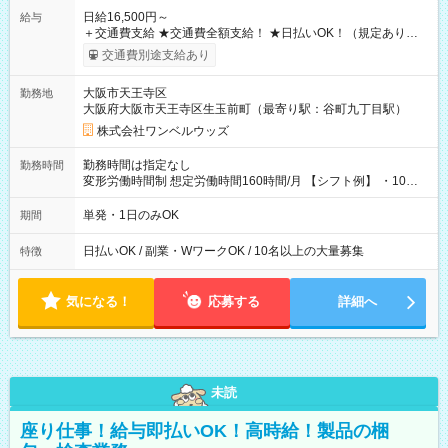
日給16,500円～
給与
＋交通費支給 ★交通費全額支給！ ★日払いOK！（規定あり） ┗
働いたその日に現金GET♪ お仕事後はコンビニATMから 日払
交通費別途支給あり
い分を引き落とせます！ 【試用期間】試用期間なし
大阪市天王寺区
勤務地
大阪府大阪市天王寺区生玉前町（最寄り駅：谷町九丁目駅）
株式会社ワンベルウッズ
勤務時間は指定なし
勤務時間
変形労働時間制 想定労働時間160時間/月 【シフト例】 ・10：
00～20：00
単発・1日のみOK
期間
日払いOK / 副業・WワークOK / 10名以上の大量募集
特徴
気になる！
応募する
詳細へ
未読
座り仕事！給与即払いOK！高時給！製品の梱