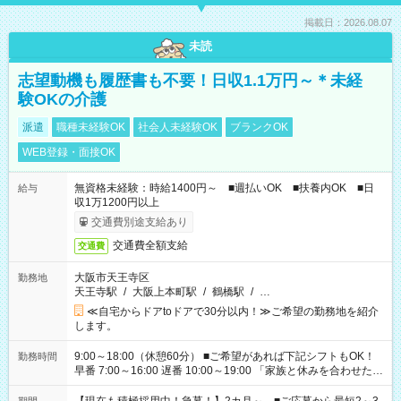
掲載日：2026.08.07
未読
志望動機も履歴書も不要！日収1.1万円～＊未経
験OKの介護
派遣
職種未経験OK
社会人未経験OK
ブランクOK
WEB登録・面接OK
無資格未経験：時給1400円～ ■週払いOK ■扶養内OK ■日
給与
収1万1200円以上
交通費別途支給あり
交通費全額支給
交通費
大阪市天王寺区
勤務地
天王寺駅
/
大阪上本町駅
/
鶴橋駅
/
…
≪自宅からドアtoドアで30分以内！≫ご希望の勤務地を紹介
します。
9:00～18:00（休憩60分） ■ご希望があれば下記シフトもOK！
勤務時間
早番 7:00～16:00 遅番 10:00～19:00 「家族と休みを合わせた
い」 「余裕を持って夕飯の準備がしたい」 「できれば残業はし
たくない」 など、ご希望を教えてくださいね。 ※Wワーク希望