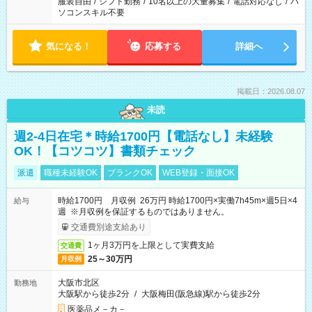
服装自由
/
シフト勤務
/
10名以上の大量募集
/
電話対応なし
/
パ
ソコンスキル不要
気になる！
応募する
詳細へ
掲載日：2026.08.07
未読
週2-4日在宅＊時給1700円【電話なし】未経験
OK！【コツコツ】書類チェック
派遣
職種未経験OK
ブランクOK
WEB登録・面接OK
時給1700円 月収例 26万円 時給1700円×実働7h45m×週5日×4
給与
週 ※月収例を保証するものではありません。
交通費別途支給あり
1ヶ月3万円を上限として実費支給
交通費
25～30万円
月収例
大阪市北区
勤務地
大阪駅から徒歩2分
/
大阪梅田(阪急線)駅から徒歩2分
医薬品メ－カ－