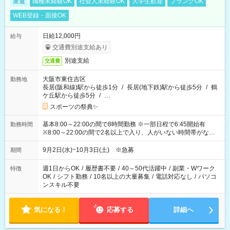
派遣
職種未経験OK
社会人未経験OK
大学生歓迎
ブランクOK
WEB登録・面接OK
日給12,000円
給与
交通費別途支給あり
別途支給
交通費
大阪市東住吉区
勤務地
長居(阪和線)駅から徒歩1分
/
長居(地下鉄)駅から徒歩5分
/
鶴
ケ丘駅から徒歩5分
/
…
スポーツの祭典✨
基本8:00～22:00の間で8時間勤務 ※一部日程で6:45開始有
勤務時間
※8:00～22:00の間で2名以上で入り、人がいない時間帯がない
ように相方と時間を分け合うイメージです
9月2日(水)~10月3日(土) ※急募
期間
週1日からOK
/
履歴書不要
/
40～50代活躍中
/
副業・Wワーク
特徴
OK
/
シフト勤務
/
10名以上の大量募集
/
電話対応なし
/
パソコ
ンスキル不要
気になる！
応募する
詳細へ