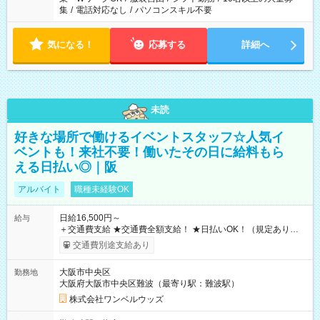
集
/
電話対応なし
/
パソコンスキル不要
気になる！
応募する
詳細へ
未読
好きな場所で働けるイベントスタッフ☆人気イ
ベントも！来社不要！働いたその日に給料もら
える日払い◎｜阪
アルバイト
職種未経験OK
日給16,500円～
給与
＋交通費支給 ★交通費全額支給！ ★日払いOK！（規定あり） ┗
働いたその日に現金GET♪ お仕事後はコンビニATMから 日払
交通費別途支給あり
い分を引き落とせます！ 【試用期間】試用期間なし
大阪市中央区
勤務地
大阪府大阪市中央区難波（最寄り駅：難波駅）
株式会社ワンベルウッズ