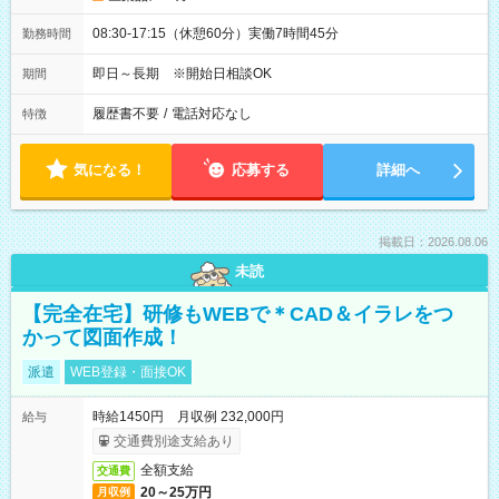
08:30-17:15（休憩60分）実働7時間45分
勤務時間
即日～長期 ※開始日相談OK
期間
履歴書不要
/
電話対応なし
特徴
気になる！
応募する
詳細へ
掲載日：2026.08.06
未読
【完全在宅】研修もWEBで＊CAD＆イラレをつ
かって図面作成！
派遣
WEB登録・面接OK
時給1450円 月収例 232,000円
給与
交通費別途支給あり
全額支給
交通費
20～25万円
月収例