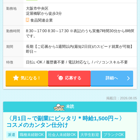
大阪市中央区
勤務地
淀屋橋駅から徒歩3分
食品関連企業
8:30～17:00 8:30～17:30 ※表記のうち実働7時間30分から8時間
勤務時間
です。
長期【ご応募から1週間以内(最短2日目)のスピード就業が可能】
期間
即日～
日払いOK
/
履歴書不要
/
電話対応なし
/
パソコンスキル不要
特徴
気になる！
応募する
詳細へ
掲載日：2026.08.05
未読
〈月1日～で副業にピッタリ＊時給1,500円～〉
コスメのカンタン仕分け
派遣
職種未経験OK
社会人未経験OK
大学生歓迎
ブランクOK