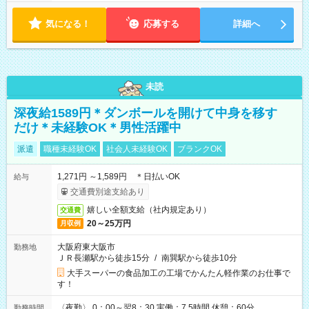
気になる！
応募する
詳細へ
未読
深夜給1589円＊ダンボールを開けて中身を移す
だけ＊未経験OK＊男性活躍中
派遣
職種未経験OK
社会人未経験OK
ブランクOK
1,271円 ～1,589円 ＊日払いOK
給与
交通費別途支給あり
嬉しい全額支給（社内規定あり）
交通費
20～25万円
月収例
大阪府東大阪市
勤務地
ＪＲ長瀬駅から徒歩15分
/
南巽駅から徒歩10分
大手スーパーの食品加工の工場でかんたん軽作業のお仕事で
す！
〈夜勤〉 0：00～翌8：30 実働：7.5時間 休憩：60分
勤務時間