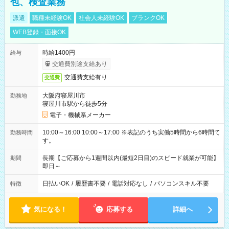
包、検査業務
派遣
職種未経験OK
社会人未経験OK
ブランクOK
WEB登録・面接OK
時給1400円
給与
交通費別途支給あり
交通費支給有り
交通費
大阪府寝屋川市
勤務地
寝屋川市駅から徒歩5分
電子・機械系メーカー
10:00～16:00 10:00～17:00 ※表記のうち実働5時間から6時間で
勤務時間
す。
長期【ご応募から1週間以内(最短2日目)のスピード就業が可能】
期間
即日～
日払いOK
/
履歴書不要
/
電話対応なし
/
パソコンスキル不要
特徴
気になる！
応募する
詳細へ