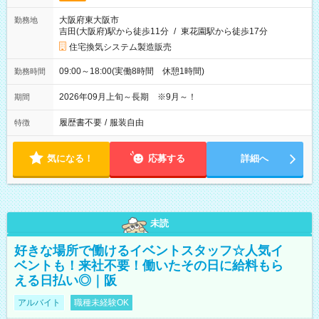
大阪府東大阪市
勤務地
吉田(大阪府)駅から徒歩11分
/
東花園駅から徒歩17分
住宅換気システム製造販売
09:00～18:00(実働8時間 休憩1時間)
勤務時間
2026年09月上旬～長期 ※9月～！
期間
履歴書不要
/
服装自由
特徴
気になる！
応募する
詳細へ
未読
好きな場所で働けるイベントスタッフ☆人気イ
ベントも！来社不要！働いたその日に給料もら
える日払い◎｜阪
アルバイト
職種未経験OK