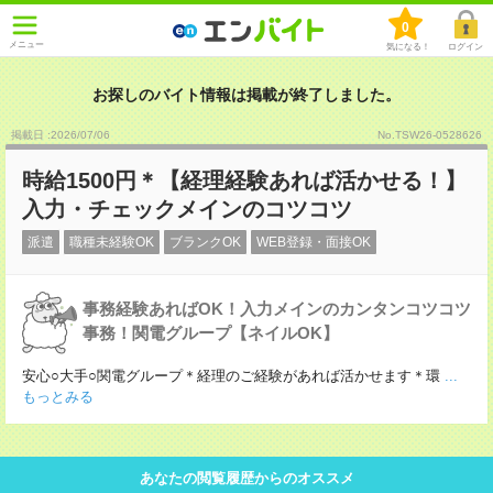
0
メニュー
気になる！
ログイン
お探しのバイト情報は掲載が終了しました。
掲載日 :2026
/
07
/
06
No.TSW26-0528626
時給1500円＊【経理経験あれば活かせる！】
入力・チェックメインのコツコツ
派遣
職種未経験OK
ブランクOK
WEB登録・面接OK
事務経験あればOK！入力メインのカンタンコツコツ
事務！関電グループ【ネイルOK】
安心○大手○関電グループ＊経理のご経験があれば活かせます＊環
...
もっとみる
あなたの閲覧履歴からのオススメ