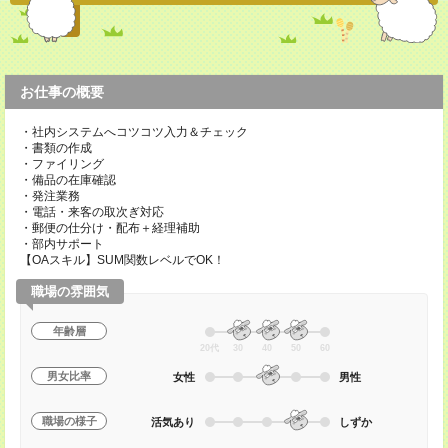
お仕事の概要
・社内システムへコツコツ入力＆チェック
・書類の作成
・ファイリング
・備品の在庫確認
・発注業務
・電話・来客の取次ぎ対応
・郵便の仕分け・配布＋経理補助
・部内サポート
【OAスキル】SUM関数レベルでOK！
職場の雰囲気
年齢層
20代
30
40
50
60
男女比率
女性
男性
職場の様子
活気あり
しずか