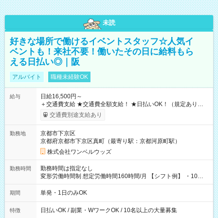
未読
好きな場所で働けるイベントスタッフ☆人気イ
ベントも！来社不要！働いたその日に給料もら
える日払い◎｜阪
アルバイト
職種未経験OK
日給16,500円～
給与
＋交通費支給 ★交通費全額支給！ ★日払いOK！（規定あり） ┗
働いたその日に現金GET♪ お仕事後はコンビニATMから 日払
交通費別途支給あり
い分を引き落とせます！ 【試用期間】試用期間なし
京都市下京区
勤務地
京都府京都市下京区真町（最寄り駅：京都河原町駅）
株式会社ワンベルウッズ
勤務時間は指定なし
勤務時間
変形労働時間制 想定労働時間160時間/月 【シフト例】 ・10：
00～20：00
単発・1日のみOK
期間
日払いOK / 副業・WワークOK / 10名以上の大量募集
特徴