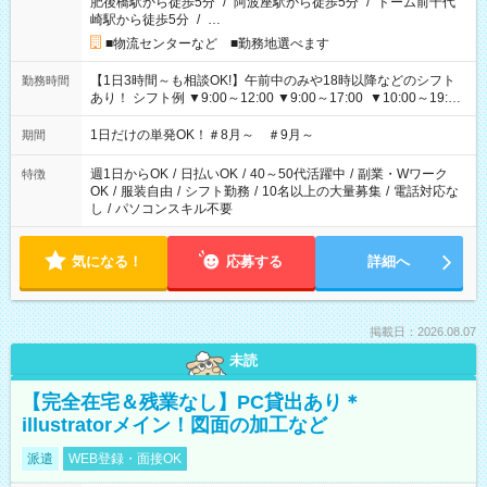
肥後橋駅から徒歩5分
/
阿波座駅から徒歩5分
/
ドーム前千代
崎駅から徒歩5分
/
…
■物流センターなど ■勤務地選べます
【1日3時間～も相談OK!】午前中のみや18時以降などのシフト
勤務時間
あり！ シフト例 ▼9:00～12:00 ▼9:00～17:00 ▼10:00～19:00
▼18:00～21:00
1日だけの単発OK！＃8月～ ＃9月～
期間
週1日からOK
/
日払いOK
/
40～50代活躍中
/
副業・Wワーク
特徴
OK
/
服装自由
/
シフト勤務
/
10名以上の大量募集
/
電話対応な
し
/
パソコンスキル不要
気になる！
応募する
詳細へ
掲載日：2026.08.07
未読
【完全在宅＆残業なし】PC貸出あり＊
illustratorメイン！図面の加工など
派遣
WEB登録・面接OK