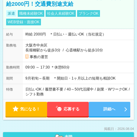
給2000円！交通費別途支給
派遣
職種未経験OK
社会人未経験OK
ブランクOK
WEB登録・面接OK
時給 2000円 ＊日払い・週払いOK（当社規定）
給与
大阪市中央区
勤務地
長堀橋駅から徒歩3分
/
心斎橋駅から徒歩10分
事務の運営
09:00 ～ 17:30 ＊休憩60分
勤務時間
9月初旬～長期 ＊開始日・1ヶ月以上の短期も相談OK
期間
日払いOK
/
履歴書不要
/
40～50代活躍中
/
副業・WワークOK
/
特徴
シフト勤務
気になる！
応募する
詳細へ
掲載日：2026.08.04
未読