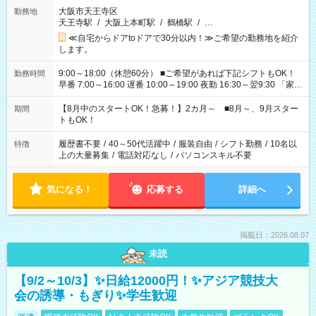
大阪市天王寺区
勤務地
天王寺駅
/
大阪上本町駅
/
鶴橋駅
/
…
≪自宅からドアtoドアで30分以内！≫ご希望の勤務地を紹介
します。
9:00～18:00（休憩60分） ■ご希望があれば下記シフトもOK！
勤務時間
早番 7:00～16:00 遅番 10:00～19:00 夜勤 16:30～翌9:30 「家族
と休みを合わせたい」 「余裕を持って夕飯の準備がしたい」
「できれば残業はしたくない」 など、ご希望を教えてください
【8月中のスタートOK！急募！】2カ月～ ■8月～、9月スター
期間
ね。 ※Wワーク希望の方へ 今ご覧のお仕事で希望する勤務時間
トもOK！
と、もう1つのお仕事の勤務時間。 合計で週40時間を超える場
合は応募できません。
履歴書不要
/
40～50代活躍中
/
服装自由
/
シフト勤務
/
10名以
特徴
上の大量募集
/
電話対応なし
/
パソコンスキル不要
気になる！
応募する
詳細へ
掲載日：2026.08.07
未読
【9/2～10/3】✨日給12000円！✨アジア競技大
会の誘導・もぎり✨学生歓迎