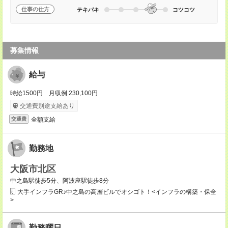
仕事の仕方
テキパキ
コツコツ
募集情報
給与
時給1500円 月収例 230,100円
交通費別途支給あり
全額支給
交通費
勤務地
大阪市北区
中之島駅徒歩5分、阿波座駅徒歩8分
大手インフラGR♪中之島の高層ビルでオシゴト！<インフラの構築・保全
>
勤務曜日