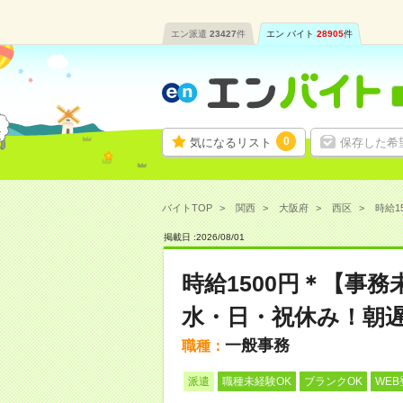
エン派遣
23427
件
エン バイト
28905
件
0
気になるリスト
保存した希
バイトTOP
関西
大阪府
西区
時給1
掲載日 :
2026
/
08
/
01
時給1500円＊【事
水・日・祝休み！朝
一般事務
職種：
派遣
職種未経験OK
ブランクOK
WEB