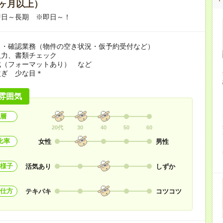
ヶ月以上）
即日～長期 ※即日～！
ク・確認業務（物件の空き状況・仮予約受付など）
入力、書類チェック
成（フォーマットあり） など
次ぎ 少な目＊
雰囲気
層
20代
30
40
50
60
比率
女性
男性
様子
活気あり
しずか
仕方
テキパキ
コツコツ