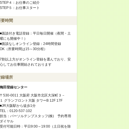
STEP４：お仕事のご紹介
STEP５：お仕事スタート
所要時間
■面談付き電話登録：平日毎日開催（夜間・土
曜にも開催中！）
■面談なしオンライン登録：24時間登録
OK（所要時間は15～30分程）
7割以上方がオンライン登録を選んでおり、安
心してお仕事開始されております
登録場所
梅田登録センター
〒530-0011 大阪府 大阪市北区大深町３－
１ グランフロント大阪 タワーB 12F 17F
■JR大阪駅から徒歩1分
TEL：0120-537-102
担当：パーソルテンプスタッフ(株) 予約専用
ダイヤル
受付可能日時：平日9:00～19:00（土日祝を除