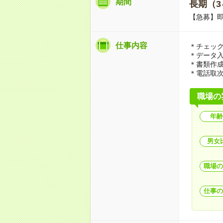
期間
長期（3
【急募】
仕事内容
＊チェッ
＊データ
＊書類作
＊電話取
職場の
年齢
男女
職場の
仕事の