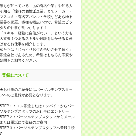
誰もが知っている「あの有名企業」や知る人
ぞ知る「憧れの個性派企業」までメーカー・
マスコミ・有名アパレル・学校などあらゆる
業界を網羅。職種も幅広いので、希望にピッ
タリの仕事が見つかります！
「スキル・経験に自信がない…」という方も
大丈夫！今あるスキルや経験を活かせる＆伸
ばせるお仕事を紹介します。
私たちは「じっくりお付き合いさせて頂く」
派遣会社であるため、希望はもちろん不安や
疑問もご相談ください。
登録について
★お仕事のご紹介にはパーソルテンプスタッ
フへのご登録が必要となります。
STEP１：エン派遣またはエンバイトからパー
ソルテンプスタッフのお仕事にエントリー
STEP２：パーソルテンプスタッフからメール
または電話にて登録のご案内
STEP３：パーソルテンプスタッフへ登録手続
き