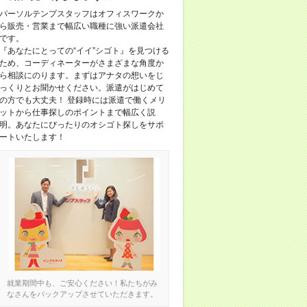
パーソルテンプスタッフはオフィスワークか
ら販売・営業まで幅広い職種に強い派遣会社
です。
『あなたにとっての“イイ”シゴト』を見つける
ため、コーディネーターがさまざまな角度か
ら相談にのります。まずはアナタの想いをじ
っくりとお聞かせください。派遣がはじめて
の方でも大丈夫！ 登録時には派遣で働くメリ
ットから仕事探しのポイントまで幅広く説
明。あなたにぴったりのオシゴト探しをサポ
ートいたします！
就業期間中も、ご安心ください！私たちがみ
なさんをバックアップさせていただきます。