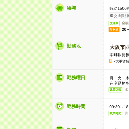
給与
時給1500
交通費別
全額
交通費
20
月収例
勤務地
大阪市
本町駅徒歩
<大手賃
勤務曜日
月・火・木
在宅勤務あ
水
休日休暇
勤務時間
09:30～
月
残業時間