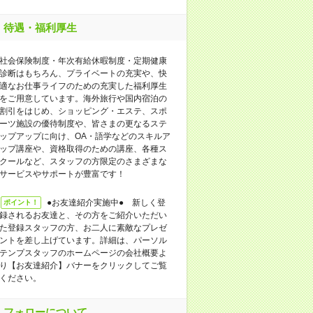
待遇・福利厚生
社会保険制度・年次有給休暇制度・定期健康
診断はもちろん、プライベートの充実や、快
適なお仕事ライフのための充実した福利厚生
をご用意しています。海外旅行や国内宿泊の
割引をはじめ、ショッピング・エステ、スポ
ーツ施設の優待制度や、皆さまの更なるステ
ップアップに向け、OA・語学などのスキルア
ップ講座や、資格取得のための講座、各種ス
クールなど、スタッフの方限定のさまざまな
サービスやサポートが豊富です！
●お友達紹介実施中● 新しく登
ポイント！
録されるお友達と、その方をご紹介いただい
た登録スタッフの方、お二人に素敵なプレゼ
ントを差し上げています。詳細は、パーソル
テンプスタッフのホームページの会社概要よ
り【お友達紹介】バナーをクリックしてご覧
ください。
フォローについて