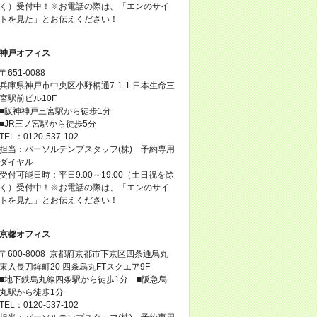
く）受付中！※お電話の際は、「エンのサイ
トを見た」とお伝えください！
神戸オフィス
〒651-0088
兵庫県神戸市中央区小野柄通7-1-1 日本生命三
宮駅前ビル10F
■阪神神戸三宮駅から徒歩1分
■JR三ノ宮駅から徒歩5分
TEL：0120-537-102
担当：パーソルテンプスタッフ(株) 予約専用
ダイヤル
受付可能日時：平日9:00～19:00（土日祝を除
く）受付中！※お電話の際は、「エンのサイ
トを見た」とお伝えください！
京都オフィス
〒600-8008 京都府京都市下京区四条通烏丸
東入長刀鉾町20 四条烏丸FTスクエア9F
■地下鉄烏丸線四条駅から徒歩1分 ■阪急烏
丸駅から徒歩1分
TEL：0120-537-102