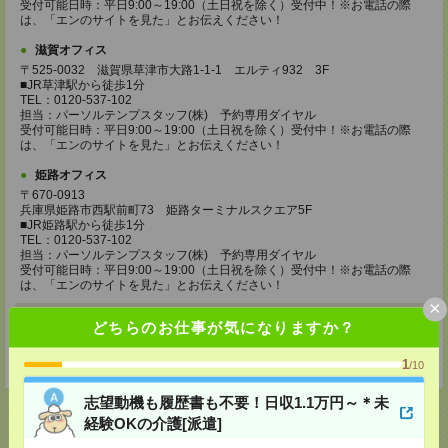
受付可能日時：平日9:00～19:00（土日祝を除く）受付中！※お電話の際
は、「エンのサイトを見た」とお伝えください！
滋賀オフィス
〒525-0032 滋賀県草津市大路1-1-1 エルティ932 3F
■JR草津駅から徒歩1分
TEL：0120-537-102
担当：パーソルテンプスタッフ(株) 予約専用ダイヤル
受付可能日時：平日9:00～19:00（土日祝を除く）受付中！※お電話の際
は、「エンのサイトを見た」とお伝えください！
姫路オフィス
〒670-0913
兵庫県姫路市西駅前町73 姫路ターミナルスクエア5F
■JR姫路駅から徒歩1分
TEL：0120-537-102
担当：パーソルテンプスタッフ(株) 予約専用ダイヤル
受付可能日時：平日9:00～19:00（土日祝を除く）受付中！※お電話の際
は、「エンのサイトを見た」とお伝えください！
×
登録交通費
どちらのお仕事が気になりますか？
【面談付き電話登録】・【面談なしオンライン登録】どちらも来社不要で
す！
1
/10
志望動機も履歴書も不要！日収1.1万円～＊未
経験OKの介護[派遣]