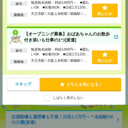
無資格未経験：時給1400円～ ■週払
給与
応募ページへ
いOK ■扶養内OK ■日収1万1200円
以上
天王寺駅 / 大阪上本町駅 / 鶴橋駅 / …
気になる!
勤務地
気になる！
【オープニング募集】おばあちゃんのお散歩
付き添いも仕事の1つ[派遣]
メール
LINE
で送る
で送る
無資格未経験：時給1400円～ ■週払
給与
いOK ■扶養内OK ■日収1万1200円
以上
天王寺駅 / 大阪上本町駅 / 鶴橋駅 / …
気になる!
勤務地
シェア
ツイート
ブックマーク
スキップ
どちらも気になる！
あなたの閲覧履歴からの
おすすめ
しばらく表示しない
志望動機も履歴書も不要！日収1.1万円～＊未経験OK
の介護[派遣]