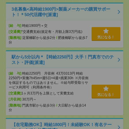
3名募集<高時給1900円>製薬メーカーの購買サポー
ト！＊50代活躍中[派遣]
[給 与]
時給1900円＋交
[交通費]
*交通費支給(規定有・月額上限3万円迄)
気になる！
[勤務地]
淀屋橋駅から徒歩2分
/
肥後橋駅から徒歩7
分
駅から5分以内＊【時給2250円】大手！門真市でのテ
スト・評価[派遣]
[給 与]
時給2250円 月収例 43万0313円 時給
2250円×実働7h45m×週5日×4週+残業30h ※月収例
を保証するものではありません。※給与即受取りサ
ービス利用可（利用条件有）
[交通費]
1ヶ月3万円を上限として実費支給
気になる！
[月収例]
30万円～
[勤務地]
門真市駅から徒歩3分
/
大日駅から徒歩14
分
【在宅勤務OK】時給1800円！未経験OK！有名テー