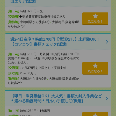
田エリア[派遣]
[給 与]
時給1650円＋交
[交通費]
◆交通費実費支給※当社規定あり
気になる！
[勤務地]
中崎町駅から徒歩4分
/
大阪梅田(阪急線)駅
から徒歩7分
週2-4日在宅＊時給1700円【電話なし】未経験OK！
【コツコツ】書類チェック[派遣]
[給 与]
時給1700円 月収例 26万円 時給1700円×
実働7h45m×週5日×4週 ※月収例を保証するもので
はありません。
[交通費]
1ヶ月3万円を上限として実費支給
気になる！
[月収例]
25～30万円
[勤務地]
大阪駅から徒歩2分
/
大阪梅田(阪急線)駅か
ら徒歩2分
《即日・単発勤務OK》大人気！書類の封入作業など
＊選べる勤務時間＊日払い手渡し〇[派遣]
[給 与]
時給1284円～1605円