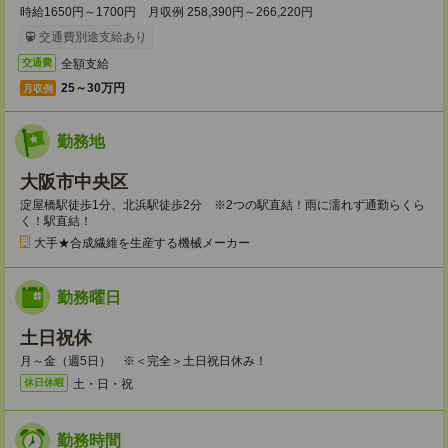
時給1650円～1700円 月収例 258,390円～266,220円
交通費別途支給あり
全額支給
交通費
25～30万円
月収例
勤務地
大阪市中央区
淀屋橋駅徒歩1分、北浜駅徒歩2分 ※2つの駅直結！雨に濡れず通勤らくら
く！駅直結！
大手★合成繊維を生産する機械メーカー
勤務曜日
土日祝休
月～金（週5日） ※＜完全＞土日祝日休み！
土・日・祝
休日休暇
勤務時間