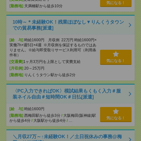
気になる！
[勤務地]
天満橋駅から徒歩10分
10時～＊未経験OK！残業ほぼなし▼りんくうタウン
での貿易事務[派遣]
[給 与]
時給1600円 月収例 22万円 時給1600円×
実働7h×週5日×4週 ※月収例を保証するものではあ
りません。※給与即受取りサービス利用可（利用条
件有）
気になる！
[交通費]
1ヶ月3万円を上限として実費支給
[月収例]
20～25万円
[勤務地]
りんくうタウン駅から徒歩2分
〈PC入力できればOK〉模試結果もくもく入力＃服
装ネイル自由＃短時間OK＃日払[派遣]
[給 与]
時給1600円
[勤務地]
西梅田駅から徒歩3分
/
大阪梅田(阪神線)駅
気になる！
から徒歩4分
/
大阪駅から徒歩4分
/
…
＼月収27万～↑未経験OK！／土日祝休みの事務@梅