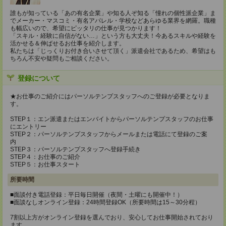
誰もが知っている「あの有名企業」や知る人ぞ知る「憧れの個性派企業」ま
でメーカー・マスコミ・有名アパレル・学校などあらゆる業界を網羅。職種
も幅広いので、希望にピッタリの仕事が見つかります！
「スキル・経験に自信がない…」という方も大丈夫！今あるスキルや経験を
活かせる＆伸ばせるお仕事を紹介します。
私たちは「じっくりお付き合いさせて頂く」派遣会社であるため、希望はも
ちろん不安や疑問もご相談ください。
登録について
★お仕事のご紹介にはパーソルテンプスタッフへのご登録が必要となりま
す。
STEP１：エン派遣またはエンバイトからパーソルテンプスタッフのお仕事
にエントリー
STEP２：パーソルテンプスタッフからメールまたは電話にて登録のご案
内
STEP３：パーソルテンプスタッフへ登録手続き
STEP４：お仕事のご紹介
STEP５：お仕事スタート
所要時間
■面談付き電話登録：平日毎日開催（夜間・土曜にも開催中！）
■面談なしオンライン登録：24時間登録OK（所要時間は15～30分程）
7割以上方がオンライン登録を選んでおり、安心してお仕事開始されており
ます