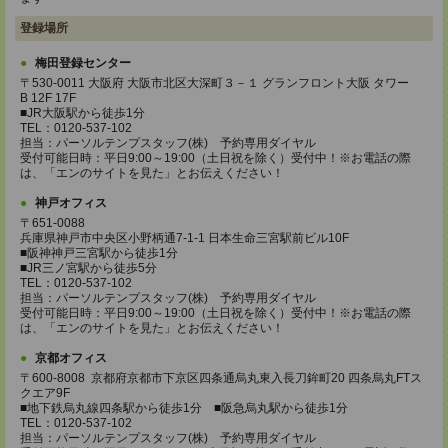
登録場所
梅田登録センター
〒530-0011 大阪府 大阪市北区大深町３－１ グランフロント大阪 タワー
B 12F 17F
■JR大阪駅から徒歩1分
TEL：0120-537-102
担当：パーソルテンプスタッフ(株) 予約専用ダイヤル
受付可能日時：平日9:00～19:00（土日祝を除く）受付中！※お電話の際
は、「エンのサイトを見た」とお伝えください！
神戸オフィス
〒651-0088
兵庫県神戸市中央区小野柄通7-1-1 日本生命三宮駅前ビル10F
■阪神神戸三宮駅から徒歩1分
■JR三ノ宮駅から徒歩5分
TEL：0120-537-102
担当：パーソルテンプスタッフ(株) 予約専用ダイヤル
受付可能日時：平日9:00～19:00（土日祝を除く）受付中！※お電話の際
は、「エンのサイトを見た」とお伝えください！
京都オフィス
〒600-8008 京都府京都市下京区四条通烏丸東入長刀鉾町20 四条烏丸FTス
クエア9F
■地下鉄烏丸線四条駅から徒歩1分 ■阪急烏丸駅から徒歩1分
TEL：0120-537-102
担当：パーソルテンプスタッフ(株) 予約専用ダイヤル