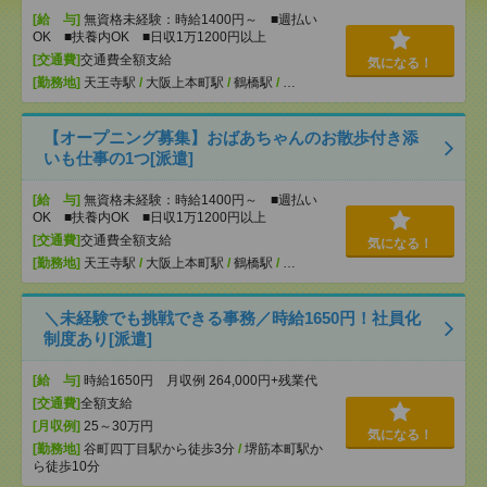
[給 与]
無資格未経験：時給1400円～ ■週払い
OK ■扶養内OK ■日収1万1200円以上
[交通費]
交通費全額支給
気になる！
[勤務地]
天王寺駅
/
大阪上本町駅
/
鶴橋駅
/
…
【オープニング募集】おばあちゃんのお散歩付き添
いも仕事の1つ[派遣]
[給 与]
無資格未経験：時給1400円～ ■週払い
OK ■扶養内OK ■日収1万1200円以上
[交通費]
交通費全額支給
気になる！
[勤務地]
天王寺駅
/
大阪上本町駅
/
鶴橋駅
/
…
＼未経験でも挑戦できる事務／時給1650円！社員化
制度あり[派遣]
[給 与]
時給1650円 月収例 264,000円+残業代
[交通費]
全額支給
[月収例]
25～30万円
気になる！
[勤務地]
谷町四丁目駅から徒歩3分
/
堺筋本町駅か
ら徒歩10分