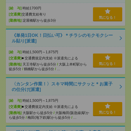
[給 与]
時給1700円
[交通費]
交通費支給有り
気になる！
[勤務地]
淀屋橋駅から徒歩3分
《単発1日OK！日払い可》＊チラシのモクモクシー
ル貼り[派遣]
[給 与]
時給1,500円～1,875円
[交通費]
■ 交通費規定内支給 ※派遣先による
気になる！
[勤務地]
天王寺駅から徒歩5分
/
大阪上本町駅から
徒歩5分
/
鶴橋駅から徒歩5分
/
…
〈カンタン作業！〉スキマ時間にサクッと＊お菓子
の仕分け[派遣]
[給 与]
時給1,500円～1,875円
[交通費]
■ 交通費規定内支給 ※派遣先による
気になる！
[勤務地]
大阪駅から徒歩5分
/
大阪梅田(阪急線)駅か
ら徒歩5分
/
梅田(地下鉄)駅から徒歩5分
/
…