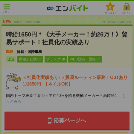
0
メニュー
気になる！
ログイン
NEW
掲載日 :2026
/
08
/
06
No.TSW26-0499905
時給1650円＊《大手メーカー！約26万！》貿
易サポート！社員化の実績あり
職種：
貿易・国際事務
派遣
職種未経験OK
ブランクOK
WEB登録・面接OK
＜社員化実績あり↑＞貿易ルーティン事務！OJTあり
〇1650円↑【ネイルOK】
国内トップ級＆世界シェア約40%を誇る機械メーカー＊高時給1
...も
っとみる
応募ページへ