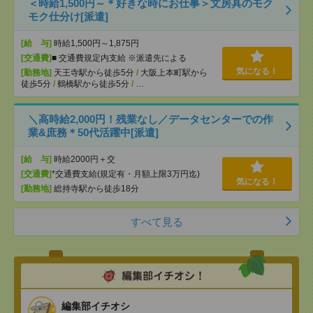
＜時給1,500円～＊好きな時にお仕事＞文房具のモク
モク仕分け[派遣]
[給 与]
時給1,500円～1,875円
[交通費]
■ 交通費規定内支給 ※派遣先による
気になる！
[勤務地]
天王寺駅から徒歩5分
/
大阪上本町駅から
徒歩5分
/
鶴橋駅から徒歩5分
/
…
＼高時給2,000円！残業なし／データセンターでの作
業&庶務＊50代活躍中[派遣]
[給 与]
時給2000円＋交
[交通費]
*交通費支給(規定有・月額上限3万円迄)
気になる！
[勤務地]
総持寺駅から徒歩18分
すべて見る
編集部イチオシ