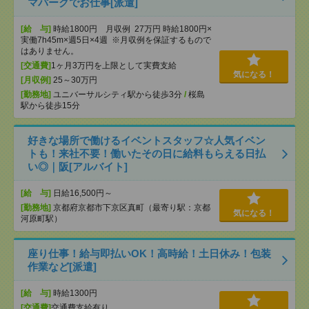
マパークでお仕事[派遣]
[給 与]
時給1800円 月収例 27万円 時給1800円×
実働7h45m×週5日×4週 ※月収例を保証するもので
はありません。
[交通費]
1ヶ月3万円を上限として実費支給
気になる！
[月収例]
25～30万円
[勤務地]
ユニバーサルシティ駅から徒歩3分
/
桜島
駅から徒歩15分
好きな場所で働けるイベントスタッフ☆人気イベン
トも！来社不要！働いたその日に給料もらえる日払
い◎｜阪[アルバイト]
[給 与]
日給16,500円～
[勤務地]
京都府京都市下京区真町（最寄り駅：京都
気になる！
河原町駅）
座り仕事！給与即払いOK！高時給！土日休み！包装
作業など[派遣]
[給 与]
時給1300円
[交通費]
交通費支給有り