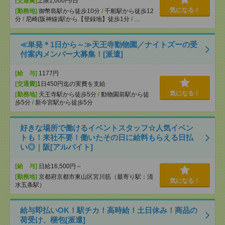
[交通費]
上限1,000円/日
気になる！
[勤務地]
御幣島駅から徒歩10分
/
千船駅から徒歩12
分
/
尼崎(阪神線)駅から【登録地】徒歩1分
/
…
≪単発＊1日から～≫天王寺動物園／ナイトズーの受
付案内メンバー大募集！[派遣]
[給 与]
1177円
[交通費]
1日450円迄の実費を支給
気になる！
[勤務地]
天王寺駅から徒歩5分
/
動物園前駅から徒
歩5分
/
新今宮駅から徒歩5分
好きな場所で働けるイベントスタッフ☆人気イベン
トも！来社不要！働いたその日に給料もらえる日払
い◎｜阪[アルバイト]
[給 与]
日給16,500円～
[勤務地]
京都府京都市東山区宮川筋（最寄り駅：清
気になる！
水五条駅）
給与即払いOK！駅チカ！高時給！土日休み！商品の
荷受け、梱包[派遣]