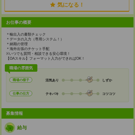
気になる！
お仕事の概要
＊輸出入の書類チェック
＊データの入力（専用システム！）
＊納期の管理
＊海外出張のチケット手配
※いつでも質問・相談できる安心環境！
【OAスキル】フォーマット入力ができればOK！
職場の雰囲気
職場の様子
活気あり
しずか
仕事の仕方
テキパキ
コツコツ
募集情報
給与