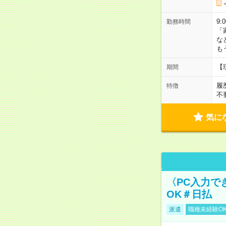
9:
勤務時間
「
な
も
【
期間
履
特徴
不
気に
〈PC入力で
OK＃日払
派遣
職種未経験O