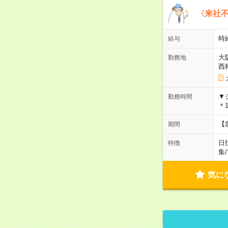
〈来社
時給
給与
大
勤務地
西
▼
勤務時間
＊1
【
期間
日
特徴
集
/
気に