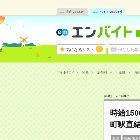
エン派遣
23221
件
エン バイト
28905
件
0
気になるリスト
保存した希
バイトTOP
関西
京都府
下京区
時給
掲載日 :
2026
/
07
/
06
時給15
町駅直
派遣
職種未経