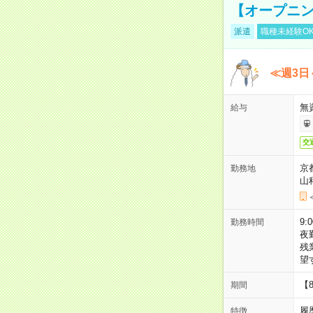
【オープニン
派遣
職種未経験O
≪週3日
無
給与
交
京
勤務地
山
9:
勤務時間
夜
残
望
【
期間
履
特徴