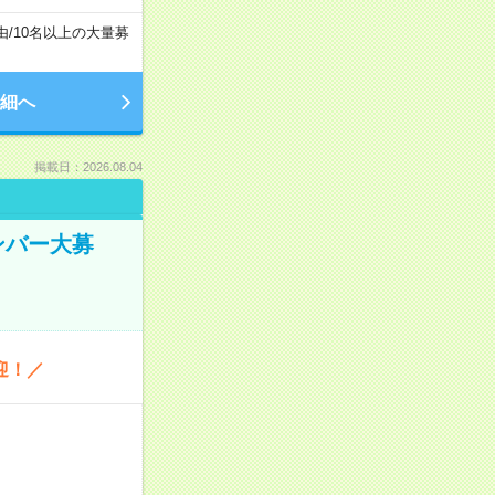
由
/
10名以上の大量募
細へ
掲載日：2026.08.04
ンバー大募
迎！／