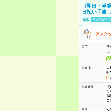
《即日・単発
日払い手渡
派遣
職種未経験O
アスタッ
時給
給与
交
大
勤務地
御
(1
勤務時間
た
18
全
■
期間