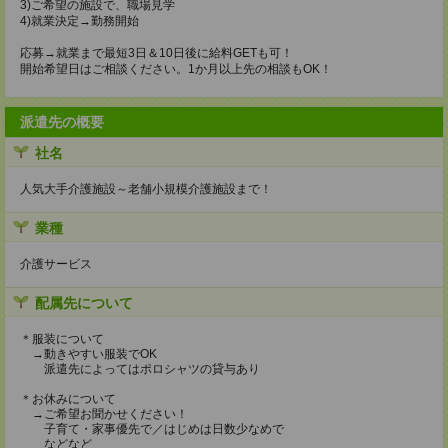
3)ご希望の施設で、職場見学
4)就業決定→勤務開始
応募→就業まで最短3日＆10日後に給料GETも可！
開始希望日はご相談ください。1か月以上先の相談もOK！
派遣先の概要
社名
人気大手介護施設～老舗小規模介護施設まで！
業種
介護サービス
配属先について
＊服装について
→動きやすい服装でOK
派遣先によってはポロシャツの貸与あり
＊お休みについて
→ご希望お聞かせください！
子育て・家事優先で／はじめは日数少なめで
などなど