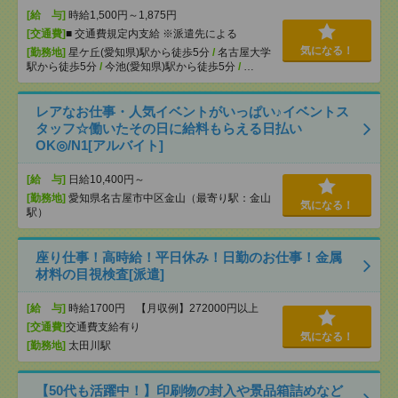
[給 与]
時給1,500円～1,875円
[交通費]
■ 交通費規定内支給 ※派遣先による
気になる！
[勤務地]
星ケ丘(愛知県)駅から徒歩5分
/
名古屋大学
駅から徒歩5分
/
今池(愛知県)駅から徒歩5分
/
…
レアなお仕事・人気イベントがいっぱい♪イベントス
タッフ☆働いたその日に給料もらえる日払い
OK◎/N1[アルバイト]
[給 与]
日給10,400円～
[勤務地]
愛知県名古屋市中区金山（最寄り駅：金山
気になる！
駅）
座り仕事！高時給！平日休み！日勤のお仕事！金属
材料の目視検査[派遣]
[給 与]
時給1700円 【月収例】272000円以上
[交通費]
交通費支給有り
気になる！
[勤務地]
太田川駅
【50代も活躍中！】印刷物の封入や景品箱詰めなど