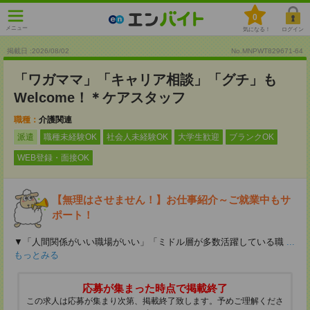
0
メニュー
気になる！
ログイン
掲載日 :2026
/
08
/
02
No.MNPWT829671-64
「ワガママ」「キャリア相談」「グチ」も
Welcome！＊ケアスタッフ
職種：
介護関連
派遣
職種未経験OK
社会人未経験OK
大学生歓迎
ブランクOK
WEB登録・面接OK
【無理はさせません！】お仕事紹介～ご就業中もサ
ポート！
▼「人間関係がいい職場がいい」「ミドル層が多数活躍している職
...
もっとみる
応募が集まった時点で掲載終了
この求人は応募が集まり次第、掲載終了致します。予めご理解くださ