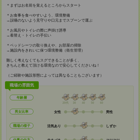
＊まずはお名前を覚えるところからスタート
＊お食事を食べやすいよう、環境整備
→誤嚥のないよう見守りや口元までスプーンで運ぶ
＊お風呂やトイレの際に声掛け誘導
→着替え・トイレの手伝い
＊ベッドシーツの取り換えや、お部屋の掃除
→施設内をきれいに保つ環境整備（衛生管理）
難しく考えなくてもスグできることが多く、
きちんと教えて頂ける環境なので安心してくださいね！
（ご経験や施設形態によっては異なることもございます）
職場の雰囲気
年齢層
20代
30
40
50
60
男女比率
女性
男性
職場の様子
活気あり
しずか
仕事の仕方
テキパキ
コツコツ