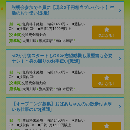
説明会参加で全員に【現金2千円相当プレゼント】生
活のお手伝い[派遣]
[給 与]
無資格未経験：時給1450円～ ■週払い
OK ■扶養内OK ■日収1万1600円以上
[交通費]
交通費全額支給
気になる！
[勤務地]
太田川駅
/
聚楽園駅
/
南加木屋駅
/
…
≪2か月後スタートもOK≫志望動機も履歴書も必要
ナシ！＊身の回りのお手伝い[派遣]
[給 与]
無資格未経験：時給1450円～ ■週払い
OK ■扶養内OK
[交通費]
交通費全額支給
気になる！
[勤務地]
太田川駅
/
聚楽園駅
/
南加木屋駅
/
…
【オープニング募集】おばあちゃんのお散歩付き添
いも仕事の1つ[派遣]
[給 与]
無資格未経験：時給1450円～ ■週払い
OK ■扶養内OK ■日収1万1600円以上