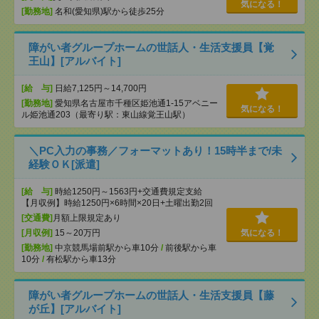
気になる！
[勤務地]
名和(愛知県)駅から徒歩25分
障がい者グループホームの世話人・生活支援員【覚
王山】[アルバイト]
[給 与]
日給7,125円～14,700円
[勤務地]
愛知県名古屋市千種区姫池通1-15アベニー
気になる！
ル姫池通203（最寄り駅：東山線覚王山駅）
＼PC入力の事務／フォーマットあり！15時半まで/未
経験ＯＫ[派遣]
[給 与]
時給1250円～1563円+交通費規定支給
【月収例】時給1250円×6時間×20日+土曜出勤2回
[交通費]
月額上限規定あり
[月収例]
15～20万円
気になる！
[勤務地]
中京競馬場前駅から車10分
/
前後駅から車
10分
/
有松駅から車13分
障がい者グループホームの世話人・生活支援員【藤
が丘】[アルバイト]