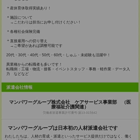
＊産休育休取得実績あり！
＊施設について
→こだわりは担当にお申し付けください！
＊各種社会保険完備
＊直接雇用への切り替え
→ご希望があれば調整可能です
20代・30代・40代・50代・60代・しゅふ・未経験も活躍中！
異業種からの転職者も多いです！
転職例：工場・物流・接客・イベントスタッフ・事務・軽作業・データ入
力 などなど
派遣会社情報
マンパワーグループ株式会社 ケアサービス事業部 （医
療福祉介護関連）
労働者派遣事業許可番号:派13-315642
マンパワーグループは日本初の人材派遣会社です
わたしたちは、人材の育成・派遣といったサービス提供だけではなく、働く