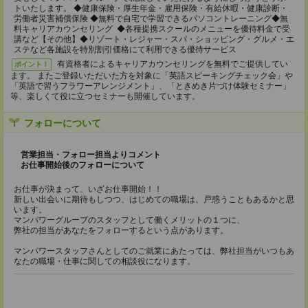
トいたします。 ◆健康保険・厚生年金・雇用保険・有給休暇・健康診断・
労働者災害補償保険 ◆無料で自宅で学習できるパソコントレーニング◆無
料キャリアカウンセリング ◆各種提携スクールのメニューを優待料金で受
講など【その他】◆リゾート・レジャー・スパ・ショッピング・グルメ・エ
ステなど各施設を特別割引価格にて利用できる優待サービス
有資格者によるキャリアカウンセリングを無料でご提供してい
ポイント！
ます。 またご登録いただいた方を対象に「英語スピーキングチェック会」や
「英語で習うフラワーアレンジメント」、「ときめき片づけ体験セミナー」
等、楽しくて役に立つセミナーも開催しています。
フォローについて
営業担当・フォロー担当よりコメント
お仕事開始後のフォローについて
お仕事が決まって、いざお仕事開始！！
新しい出会いに期待もしつつ、はじめての職場は、戸惑うこともあるかと思
います。
マンパワーグループのスタッフとして働くメリットの１つに、
弊社の担当があなたをフォローするという点があります。
マンパワースタッフさんとしてのご就業にあたっては、弊社担当がいつもあ
なたの職場・仕事に関しての相談役になります。