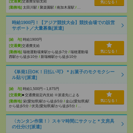
[交通費]
交通費全額支給
気になる！
[勤務地]
太田川駅
/
聚楽園駅
/
南加木屋駅
/
…
時給1900円！【アジア競技大会】競技会場での設営
サポート／大量募集[派遣]
[給 与]
時給1900円
[交通費]
交通費支給
気になる！
[勤務地]
瑞穂運動場東駅から徒歩7分
/
瑞穂運動場
西駅から徒歩10分
/
新瑞橋駅から徒歩10分
《単発1日OK！日払い可》＊お菓子のモクモクシー
ル貼り[派遣]
[給 与]
時給1,500円～1,875円
[交通費]
■ 交通費規定内支給 ※派遣先による
気になる！
[勤務地]
栄(愛知県)駅から徒歩5分
/
金山(愛知県)駅
から徒歩5分
/
伏見(愛知県)駅から徒歩5分
/
…
〈カンタン作業！〉スキマ時間にサクッと＊文房具
の仕分け[派遣]