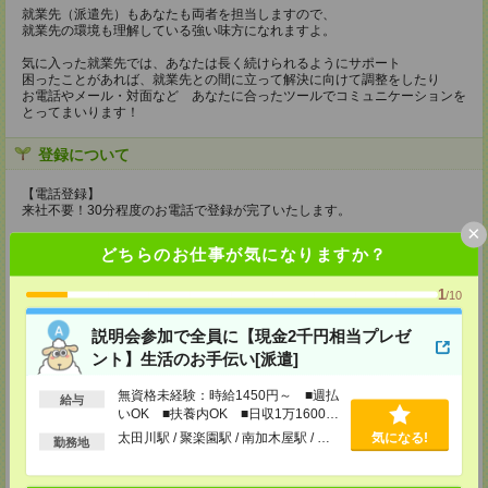
就業先（派遣先）もあなたも両者を担当しますので、
就業先の環境も理解している強い味方になれますよ。
気に入った就業先では、あなたは長く続けられるようにサポート
困ったことがあれば、就業先との間に立って解決に向けて調整をしたり
お電話やメール・対面など あなたに合ったツールでコミュニケーションを
とってまいります！
登録について
【電話登録】
来社不要！30分程度のお電話で登録が完了いたします。
×
★登録に際しての予約・来社は不要です★
どちらのお仕事が気になりますか？
(1)WEB応募の場合
こちらからご連絡いたしますのでお待ちください。
1
/10
ご応募頂いた後、案内メールをお送りしますので
内容をご確認ください。
説明会参加で全員に【現金2千円相当プレゼ
ント】生活のお手伝い[派遣]
(2)電話応募の場合
お時間のあるときにお電話にてご応募いただければ
その場で登録も可能です。
無資格未経験：時給1450円～ ■週払
給与
いOK ■扶養内OK ■日収1万1600円
持ち物
以上
太田川駅 / 聚楽園駅 / 南加木屋駅 / …
気になる!
勤務地
【電話登録】
弊社HPよりマイページ作成をお願いします