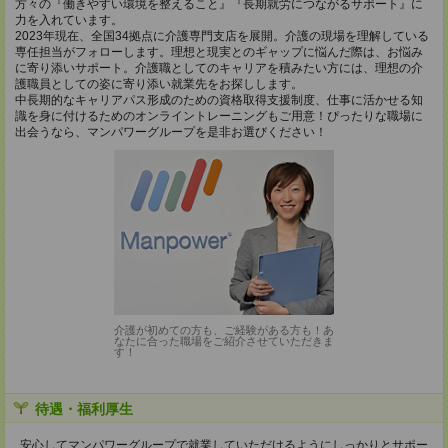
方々の『働きやすい環境を整えること』『長期就労につながるサポート』に
力を入れています。
2023年現在、全国34拠点に介護専門支店を展開。介護の現場を理解している
専任担当がフォローします。理想と現実とのギャップに悩んだ際は、お悩み
に寄り添いサポート。介護職としてのキャリアを積みたい方には、理想の介
護職員としての姿に寄り添い就業先をお探しします。
中長期的なキャリアパス形成のための資格取得支援制度、仕事に活かせる知
識を身に付けるためのオンライントレーニングもご用意！ぴったりな職場に
出会うなら、マンパワーグループを是非お選びください！
介護が初めての方も、ご経験がある方も！あ
なたに合った職場をご紹介させていただきま
す！
待遇・福利厚生
安心してマンパワーグループで就業していただけるようにしっかりとサポー