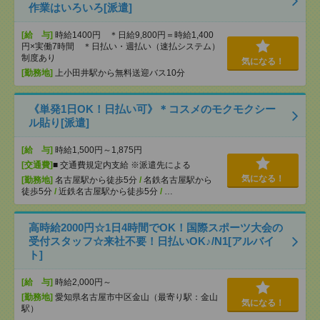
作業はいろいろ[派遣]
[給 与]
時給1400円 ＊日給9,800円＝時給1,400
円×実働7時間 ＊日払い・週払い（速払システム）
制度あり
気になる！
[勤務地]
上小田井駅から無料送迎バス10分
《単発1日OK！日払い可》＊コスメのモクモクシー
ル貼り[派遣]
[給 与]
時給1,500円～1,875円
[交通費]
■ 交通費規定内支給 ※派遣先による
気になる！
[勤務地]
名古屋駅から徒歩5分
/
名鉄名古屋駅から
徒歩5分
/
近鉄名古屋駅から徒歩5分
/
…
高時給2000円☆1日4時間でOK！国際スポーツ大会の
受付スタッフ☆来社不要！日払いOK♪/N1[アルバイ
ト]
[給 与]
時給2,000円～
[勤務地]
愛知県名古屋市中区金山（最寄り駅：金山
気になる！
駅）