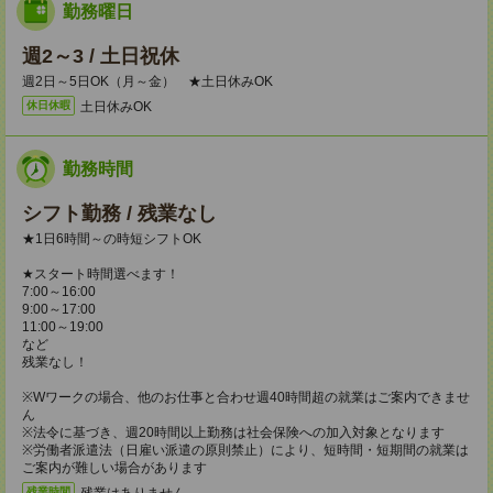
勤務曜日
週2～3 / 土日祝休
週2日～5日OK（月～金） ★土日休みOK
土日休みOK
休日休暇
勤務時間
シフト勤務 / 残業なし
★1日6時間～の時短シフトOK
★スタート時間選べます！
7:00～16:00
9:00～17:00
11:00～19:00
など
残業なし！
※Wワークの場合、他のお仕事と合わせ週40時間超の就業はご案内できませ
ん
※法令に基づき、週20時間以上勤務は社会保険への加入対象となります
※労働者派遣法（日雇い派遣の原則禁止）により、短時間・短期間の就業は
ご案内が難しい場合があります
残業はありません。
残業時間