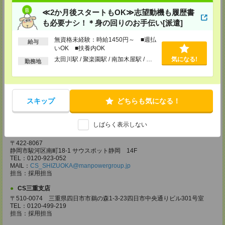
電話での登録の際に、マイページ作成をいただいた旨をお伝えください。
≪2か月後スタートもOK≫志望動機も履歴書
所要時間
も必要ナシ！＊身の回りのお手伝い[派遣]
【電話登録】30分程度
・経験やご希望などをインタビュー
無資格未経験：時給1450円～ ■週払
給与
・お仕事のご紹介など
いOK ■扶養内OK
太田川駅 / 聚楽園駅 / 南加木屋駅 / …
気になる!
登録場所
勤務地
CS名古屋支店
〒460-0008
名古屋市中区栄 2-3-1 名古屋広小路ビルヂング 5F
スキップ
どちらも気になる！
TEL：0120-503-713
MAIL：
CS_NAGOYA@manpowergroup.jp
担当：採用担当
しばらく表示しない
CS静岡支店
〒422-8067
静岡市駿河区南町18-1 サウスポット静岡 14F
TEL：0120-923-052
MAIL：
CS_SHIZUOKA@manpowergroup.jp
担当：採用担当
CS三重支店
〒510-0074 三重県四日市市鵜の森1-3-23四日市中央通りビル301号室
TEL：0120-499-219
担当：採用担当