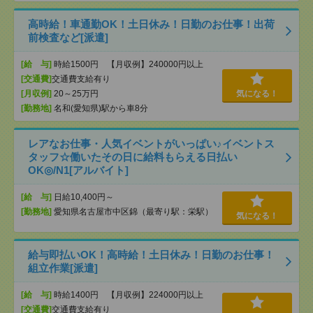
高時給！車通勤OK！土日休み！日勤のお仕事！出荷
前検査など[派遣]
[給 与]
時給1500円 【月収例】240000円以上
[交通費]
交通費支給有り
[月収例]
20～25万円
気になる！
[勤務地]
名和(愛知県)駅から車8分
レアなお仕事・人気イベントがいっぱい♪イベントス
タッフ☆働いたその日に給料もらえる日払い
OK◎/N1[アルバイト]
[給 与]
日給10,400円～
[勤務地]
愛知県名古屋市中区錦（最寄り駅：栄駅）
気になる！
給与即払いOK！高時給！土日休み！日勤のお仕事！
組立作業[派遣]
[給 与]
時給1400円 【月収例】224000円以上
[交通費]
交通費支給有り