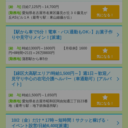
[給 与]
日給7,125円～14,700円
[勤務地]
愛知県名古屋市名東区藤見が丘３０藤見が
気になる！
丘ASビル１A（最寄り駅：東山線藤が丘）
【駅から車で5分！電車・バス通勤もOK♪】お菓子作
りや見守りメイン！[派遣]
[給 与]
時給1300円～1600円 【月収例】1600
円×8時間×21日＝26万8800円
気になる！
[勤務地]
蒲郡駅から車5分
【緑区大高駅エリア/時給1,500円～】週1日～歓迎／
見守り中心の在宅介護ヘルパー（車通勤可）[アルバ
イト]
[給 与]
時給1,500円～1,650円
[勤務地]
愛知県名古屋市昭和区阿由知通三丁目23番
気になる！
地（最寄り駅：地下鉄御器所駅）
10/2（金）だけ＊17時～短時間！サクッと稼げる・
イベント設営/日給6,400[派遣]