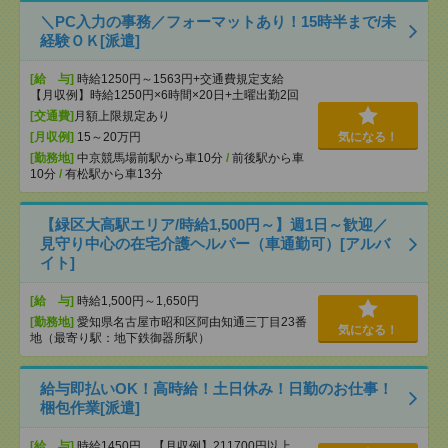
＼PC入力の事務／フォーマットあり！15時半まで/未
経験ＯＫ[派遣]
[給 与]
時給1250円～1563円+交通費規定支給
【月収例】時給1250円×6時間×20日+土曜出勤2回
[交通費]
月額上限規定あり
[月収例]
15～20万円
気になる！
[勤務地]
中京競馬場前駅から車10分
/
前後駅から車
10分
/
有松駅から車13分
【緑区大高駅エリア/時給1,500円～】週1日～歓迎／
見守り中心の在宅介護ヘルパー（車通勤可）[アルバ
イト]
[給 与]
時給1,500円～1,650円
[勤務地]
愛知県名古屋市昭和区阿由知通三丁目23番
気になる！
地（最寄り駅：地下鉄御器所駅）
給与即払いOK！高時給！土日休み！日勤のお仕事！
梱包作業[派遣]
[給 与]
時給1450円 【月収例】211700円以上