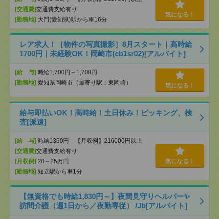
[交通費]
交通費支給有り
気になる！
[勤務地]
大門(愛知県)駅から車16分
レア求人！［物件の写真撮影］8月スタート｜高時給
1700円｜未経験OK！岡崎市(cb1sr02)[アルバイト]
[給 与]
時給1,700円～1,700円
[勤務地]
愛知県岡崎市（最寄り駅：東岡崎）
気になる！
給与即払いOK！高時給！土日休み！ピッキング、検
査[派遣]
[給 与]
時給1350円 【月収例】216000円以上
[交通費]
交通費支給有り
[月収例]
20～25万円
気になる！
[勤務地]
知立駅から車1分
【無資格でも時給1,830円～】夜間見守りヘルパー✨
訪問介護（週1日から／夜勤専従） /Jb[アルバイト]