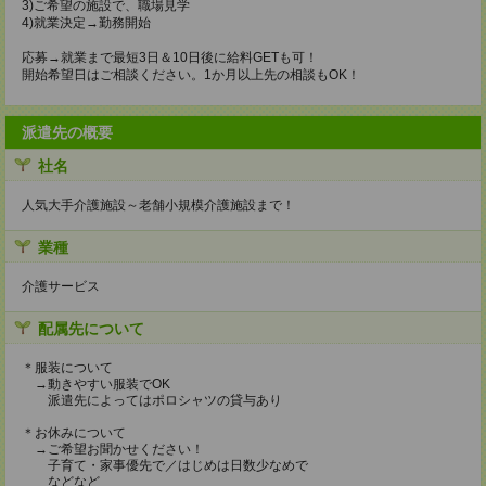
3)ご希望の施設で、職場見学
4)就業決定→勤務開始
応募→就業まで最短3日＆10日後に給料GETも可！
開始希望日はご相談ください。1か月以上先の相談もOK！
派遣先の概要
社名
人気大手介護施設～老舗小規模介護施設まで！
業種
介護サービス
配属先について
＊服装について
→動きやすい服装でOK
派遣先によってはポロシャツの貸与あり
＊お休みについて
→ご希望お聞かせください！
子育て・家事優先で／はじめは日数少なめで
などなど