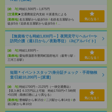
[給 与]
時給1,500円～1,875円
[交通費]
■ 交通費規定内支給 ※派遣先による
気になる！
[勤務地]
名古屋駅から徒歩5分
/
名鉄名古屋駅から
徒歩5分
/
近鉄名古屋駅から徒歩5分
/
…
【無資格でも時給1,830円～】夜間見守りヘルパー✨
訪問介護（週1日から／夜勤専従） /Jb[アルバイト]
[給 与]
時給1,830円～
[勤務地]
愛知県蒲郡市豊岡町国府地川（最寄り駅：
気になる！
三河三谷駅）
短期＊イベントスタッフ/身分証チェック・手荷物検
査/日給10,200円～[派遣]
[給 与]
時給1700円～2125円（一律交通費込）
【収入例】6.3万円以上可能 時給1700円×7.5時間
×5日間（勤務日数により異なる）
気になる！
[勤務地]
豊橋駅から車15分
/
二川駅から車14分
/
赤
岩口駅から車10分