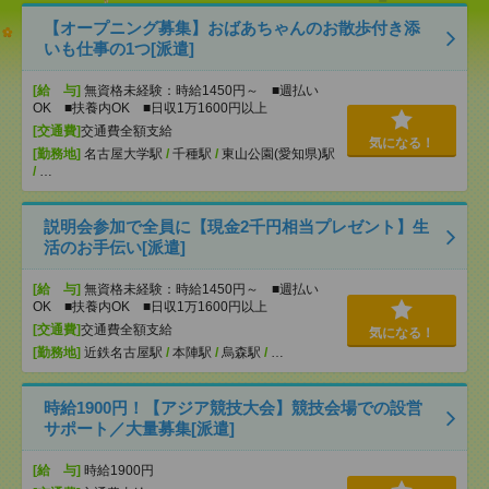
【オープニング募集】おばあちゃんのお散歩付き添
いも仕事の1つ[派遣]
[給 与]
無資格未経験：時給1450円～ ■週払い
OK ■扶養内OK ■日収1万1600円以上
[交通費]
交通費全額支給
気になる！
[勤務地]
名古屋大学駅
/
千種駅
/
東山公園(愛知県)駅
/
…
説明会参加で全員に【現金2千円相当プレゼント】生
活のお手伝い[派遣]
[給 与]
無資格未経験：時給1450円～ ■週払い
OK ■扶養内OK ■日収1万1600円以上
[交通費]
交通費全額支給
気になる！
[勤務地]
近鉄名古屋駅
/
本陣駅
/
烏森駅
/
…
時給1900円！【アジア競技大会】競技会場での設営
サポート／大量募集[派遣]
[給 与]
時給1900円