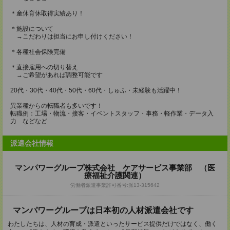
＊産休育休取得実績あり！
＊施設について
→こだわりは担当にお申し付けください！
＊各種社会保険完備
＊直接雇用への切り替え
→ご希望があれば調整可能です
20代・30代・40代・50代・60代・しゅふ・未経験も活躍中！
異業種からの転職者も多いです！
転職例：工場・物流・接客・イベントスタッフ・事務・軽作業・データ入
力 などなど
派遣会社情報
マンパワーグループ株式会社 ケアサービス事業部 （医
療福祉介護関連）
労働者派遣事業許可番号:派13-315642
マンパワーグループは日本初の人材派遣会社です
わたしたちは、人材の育成・派遣といったサービス提供だけではなく、働く