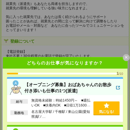
就業先（派遣先）もあなたも両者を担当しますので、
就業先の環境も理解している強い味方になれますよ。
気に入った就業先では、あなたは長く続けられるようにサポート
困ったことがあれば、就業先との間に立って解決に向けて調整をしたり
お電話やメール・対面など あなたに合ったツールでコミュニケーションを
とってまいります！
登録について
【電話登録】
×
来社不要！30分程度のお電話で登録が完了いたします。
どちらのお仕事が気になりますか？
★登録に際しての予約・来社は不要です★
1
(1)WEB応募の場合
/10
こちらからご連絡いたしますのでお待ちください。
ご応募頂いた後、案内メールをお送りしますので
【オープニング募集】おばあちゃんのお散歩
内容をご確認ください。
付き添いも仕事の1つ[派遣]
(2)電話応募の場合
お時間のあるときにお電話にてご応募いただければ
無資格未経験：時給1450円～ ■週払
給与
その場で登録も可能です。
いOK ■扶養内OK ■日収1万1600円
以上
名古屋大学駅 / 千種駅 / 東山公園(愛知
気になる!
持ち物
勤務地
県)駅 / …
【電話登録】
弊社HPよりマイページ作成をお願いします