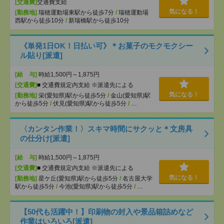
[交通費]
交通費支給
気になる！
[勤務地]
瑞穂運動場東駅から徒歩7分
/
瑞穂運動場
西駅から徒歩10分
/
新瑞橋駅から徒歩10分
《単発1日OK！日払い可》＊お菓子のモクモクシー
ル貼り[派遣]
[給 与]
時給1,500円～1,875円
[交通費]
■ 交通費規定内支給 ※派遣先による
気になる！
[勤務地]
栄(愛知県)駅から徒歩5分
/
金山(愛知県)駅
から徒歩5分
/
伏見(愛知県)駅から徒歩5分
/
…
〈カンタン作業！〉スキマ時間にサクッと＊文房具
の仕分け[派遣]
[給 与]
時給1,500円～1,875円
[交通費]
■ 交通費規定内支給 ※派遣先による
気になる！
[勤務地]
星ケ丘(愛知県)駅から徒歩5分
/
名古屋大学
駅から徒歩5分
/
今池(愛知県)駅から徒歩5分
/
…
【50代も活躍中！】印刷物の封入や景品箱詰めなど
作業はいろいろ[派遣]