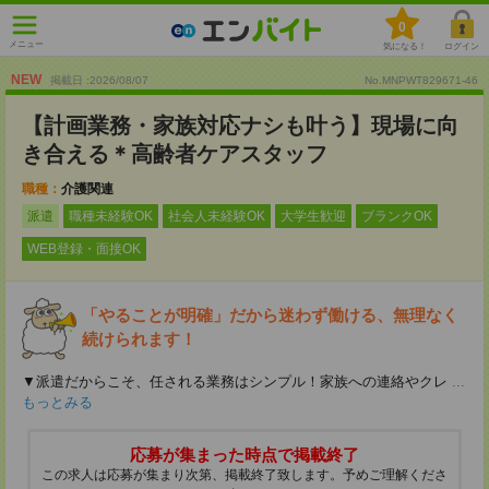
0
メニュー
気になる！
ログイン
NEW
掲載日 :2026
/
08
/
07
No.MNPWT829671-46
【計画業務・家族対応ナシも叶う】現場に向
き合える＊高齢者ケアスタッフ
職種：
介護関連
派遣
職種未経験OK
社会人未経験OK
大学生歓迎
ブランクOK
WEB登録・面接OK
「やることが明確」だから迷わず働ける、無理なく
続けられます！
▼派遣だからこそ、任される業務はシンプル！家族への連絡やクレ
...
もっとみる
応募が集まった時点で掲載終了
この求人は応募が集まり次第、掲載終了致します。予めご理解くださ