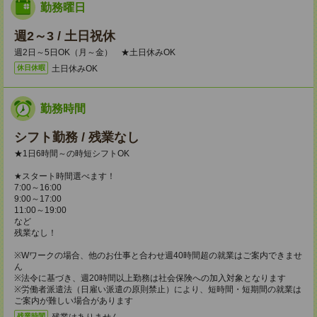
勤務曜日
週2～3 / 土日祝休
週2日～5日OK（月～金） ★土日休みOK
土日休みOK
休日休暇
勤務時間
シフト勤務 / 残業なし
★1日6時間～の時短シフトOK
★スタート時間選べます！
7:00～16:00
9:00～17:00
11:00～19:00
など
残業なし！
※Wワークの場合、他のお仕事と合わせ週40時間超の就業はご案内できませ
ん
※法令に基づき、週20時間以上勤務は社会保険への加入対象となります
※労働者派遣法（日雇い派遣の原則禁止）により、短時間・短期間の就業は
ご案内が難しい場合があります
残業はありません。
残業時間