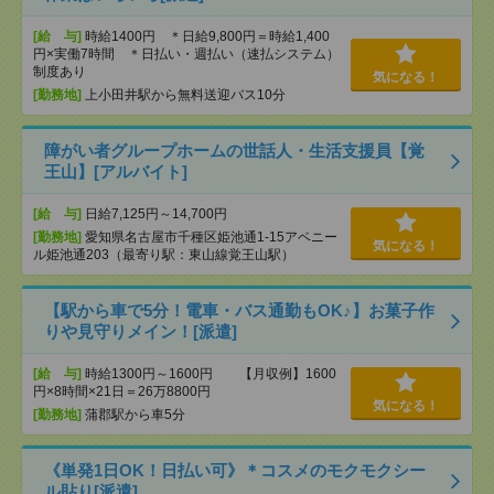
[給 与]
時給1400円 ＊日給9,800円＝時給1,400
円×実働7時間 ＊日払い・週払い（速払システム）
制度あり
気になる！
[勤務地]
上小田井駅から無料送迎バス10分
障がい者グループホームの世話人・生活支援員【覚
王山】[アルバイト]
[給 与]
日給7,125円～14,700円
[勤務地]
愛知県名古屋市千種区姫池通1-15アベニー
気になる！
ル姫池通203（最寄り駅：東山線覚王山駅）
【駅から車で5分！電車・バス通勤もOK♪】お菓子作
りや見守りメイン！[派遣]
[給 与]
時給1300円～1600円 【月収例】1600
円×8時間×21日＝26万8800円
気になる！
[勤務地]
蒲郡駅から車5分
《単発1日OK！日払い可》＊コスメのモクモクシー
ル貼り[派遣]