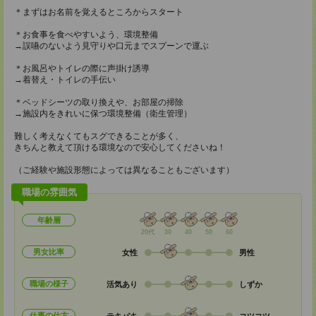
＊まずはお名前を覚えるところからスタート
＊お食事を食べやすいよう、環境整備
→誤嚥のないよう見守りや口元までスプーンで運ぶ
＊お風呂やトイレの際に声掛け誘導
→着替え・トイレの手伝い
＊ベッドシーツの取り換えや、お部屋の掃除
→施設内をきれいに保つ環境整備（衛生管理）
難しく考えなくてもスグできることが多く、
きちんと教えて頂ける環境なので安心してくださいね！
（ご経験や施設形態によっては異なることもございます）
職場の雰囲気
年齢層
20代
30
40
50
60
男女比率
女性
男性
職場の様子
活気あり
しずか
仕事の仕方
テキパキ
コツコツ