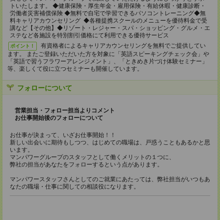
トいたします。 ◆健康保険・厚生年金・雇用保険・有給休暇・健康診断・
労働者災害補償保険 ◆無料で自宅で学習できるパソコントレーニング◆無
料キャリアカウンセリング ◆各種提携スクールのメニューを優待料金で受
講など【その他】◆リゾート・レジャー・スパ・ショッピング・グルメ・エ
ステなど各施設を特別割引価格にて利用できる優待サービス
有資格者によるキャリアカウンセリングを無料でご提供してい
ポイント！
ます。 またご登録いただいた方を対象に「英語スピーキングチェック会」や
「英語で習うフラワーアレンジメント」、「ときめき片づけ体験セミナー」
等、楽しくて役に立つセミナーも開催しています。
フォローについて
営業担当・フォロー担当よりコメント
お仕事開始後のフォローについて
お仕事が決まって、いざお仕事開始！！
新しい出会いに期待もしつつ、はじめての職場は、戸惑うこともあるかと思
います。
マンパワーグループのスタッフとして働くメリットの１つに、
弊社の担当があなたをフォローするという点があります。
マンパワースタッフさんとしてのご就業にあたっては、弊社担当がいつもあ
なたの職場・仕事に関しての相談役になります。