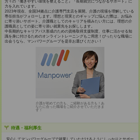
方々の『働きやすい環境を整えること』『長期就労につながるサポート』に
力を入れています。
2023年現在、全国34拠点に介護専門支店を展開。介護の現場を理解している
専任担当がフォローします。理想と現実とのギャップに悩んだ際は、お悩み
に寄り添いサポート。介護職としてのキャリアを積みたい方には、理想の介
護職員としての姿に寄り添い就業先をお探しします。
中長期的なキャリアパス形成のための資格取得支援制度、仕事に活かせる知
識を身に付けるためのオンライントレーニングもご用意！ぴったりな職場に
出会うなら、マンパワーグループを是非お選びください！
介護が初めての方も、ご経験がある方も！あ
なたに合った職場をご紹介させていただきま
す！
待遇・福利厚生
安心してマンパワーグループで就業していただけるようにしっかりとサポー