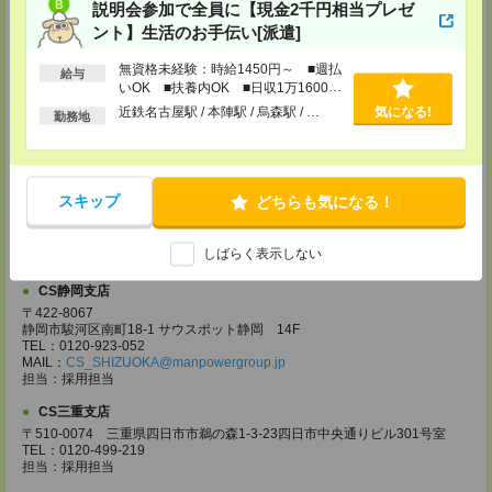
電話での登録の際に、マイページ作成をいただいた旨をお伝えください。
説明会参加で全員に【現金2千円相当プレゼ
ント】生活のお手伝い[派遣]
所要時間
【電話登録】30分程度
無資格未経験：時給1450円～ ■週払
給与
・経験やご希望などをインタビュー
いOK ■扶養内OK ■日収1万1600円
・お仕事のご紹介など
以上
近鉄名古屋駅 / 本陣駅 / 烏森駅 / …
気になる!
勤務地
登録場所
CS名古屋支店
〒460-0008
スキップ
どちらも気になる！
名古屋市中区栄 2-3-1 名古屋広小路ビルヂング 5F
TEL：0120-503-713
MAIL：
CS_NAGOYA@manpowergroup.jp
しばらく表示しない
担当：採用担当
CS静岡支店
〒422-8067
静岡市駿河区南町18-1 サウスポット静岡 14F
TEL：0120-923-052
MAIL：
CS_SHIZUOKA@manpowergroup.jp
担当：採用担当
CS三重支店
〒510-0074 三重県四日市市鵜の森1-3-23四日市中央通りビル301号室
TEL：0120-499-219
担当：採用担当