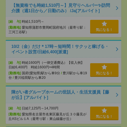
【無資格でも時給1,510円～】見守りヘルパー✨訪問
介護（週1日から／日勤のみ） /Ja[アルバイト]
[給 与]
時給1,510円～
[勤務地]
愛知県蒲郡市豊岡町国府地川（最寄り駅：
気になる！
三河三谷駅）
10/2（金）だけ＊17時～短時間！サクッと稼げる・
イベント設営/日給6,400[派遣]
[給 与]
時給1600円（一律交通費込）【収入例】
日給6,400円 時給1600円×4時間
[勤務地]
国府(愛知県)駅から車9分
/
豊川駅から車19
気になる！
分
/
豊川稲荷駅から車20
障がい者グループホームの世話人・生活支援員【藤
が丘】[アルバイト]
[給 与]
日給7,125円～14,700円
[勤務地]
愛知県名古屋市名東区藤見が丘３０藤見が
気になる！
丘ASビル１A（最寄り駅：東山線藤が丘）