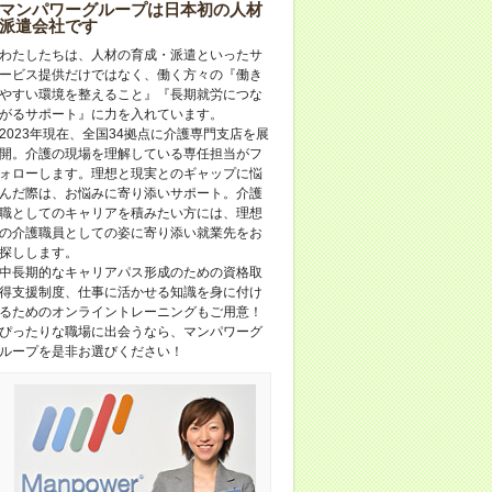
マンパワーグループは日本初の人材
派遣会社です
わたしたちは、人材の育成・派遣といったサ
ービス提供だけではなく、働く方々の『働き
やすい環境を整えること』『長期就労につな
がるサポート』に力を入れています。
2023年現在、全国34拠点に介護専門支店を展
開。介護の現場を理解している専任担当がフ
ォローします。理想と現実とのギャップに悩
んだ際は、お悩みに寄り添いサポート。介護
職としてのキャリアを積みたい方には、理想
の介護職員としての姿に寄り添い就業先をお
探しします。
中長期的なキャリアパス形成のための資格取
得支援制度、仕事に活かせる知識を身に付け
るためのオンライントレーニングもご用意！
ぴったりな職場に出会うなら、マンパワーグ
ループを是非お選びください！