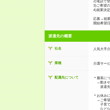
2)電話で
3)ご希望
4)就業決
応募→就業
開始希望日
派遣先の概要
社名
人気大手
業種
介護サー
配属先について
＊服装に
→動きや
派遣先に
＊お休み
→ご希望
子育て・
などな