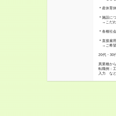
＊産休育
＊施設に
→こだわ
＊各種社
＊直接雇
→ご希望
20代・3
異業種か
転職例：
入力 な