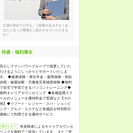
介護が初めての方も、ご経験がある方も！あ
なたに合った職場をご紹介させていただきま
す！
待遇・福利厚生
安心してマンパワーグループで就業していた
だけるようにしっかりとサポートいたしま
す。 ◆健康保険・厚生年金・雇用保険・有給
休暇・健康診断・労働者災害補償保険 ◆無料
で自宅で学習できるパソコントレーニング◆
無料キャリアカウンセリング ◆各種提携スク
ールのメニューを優待料金で受講など【その
他】◆リゾート・レジャー・スパ・ショッピ
ング・グルメ・エステなど各施設を特別割引
価格にて利用できる優待サービス
有資格者によるキャリアカウンセ
ポイント！
リングを無料でご提供しています。 またご登