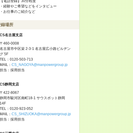
【電話登録】30分程度
・経験やご希望などをインタビュー
・お仕事のご紹介など
登録場所
CS名古屋支店
〒460-0008
名古屋市中区栄 2-3-1 名古屋広小路ビルヂン
グ 5F
TEL：0120-503-713
MAIL：
CS_NAGOYA@manpowergroup.jp
担当：採用担当
CS静岡支店
〒422-8067
静岡市駿河区南町18-1 サウスポット静岡
14F
TEL：0120-923-052
MAIL：
CS_SHIZUOKA@manpowergroup.jp
担当：採用担当