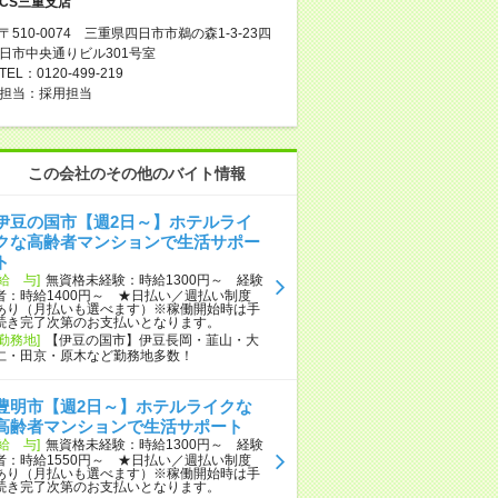
CS三重支店
〒510-0074 三重県四日市市鵜の森1-3-23四
日市中央通りビル301号室
TEL：0120-499-219
担当：採用担当
この会社のその他のバイト情報
伊豆の国市【週2日～】ホテルライ
クな高齢者マンションで生活サポー
ト
[給 与]
無資格未経験：時給1300円～ 経験
者：時給1400円～ ★日払い／週払い制度
あり（月払いも選べます）※稼働開始時は手
続き完了次第のお支払いとなります。
[勤務地]
【伊豆の国市】伊豆長岡・韮山・大
仁・田京・原木など勤務地多数！
豊明市【週2日～】ホテルライクな
高齢者マンションで生活サポート
[給 与]
無資格未経験：時給1300円～ 経験
者：時給1550円～ ★日払い／週払い制度
あり（月払いも選べます）※稼働開始時は手
続き完了次第のお支払いとなります。