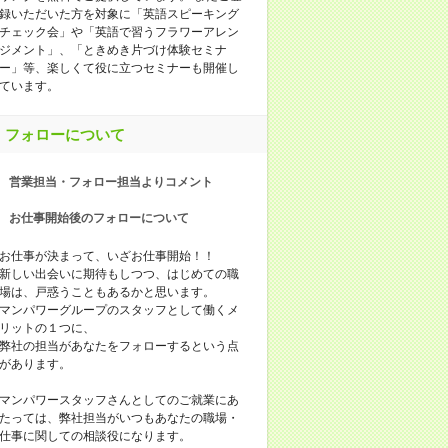
録いただいた方を対象に「英語スピーキング
チェック会」や「英語で習うフラワーアレン
ジメント」、「ときめき片づけ体験セミナ
ー」等、楽しくて役に立つセミナーも開催し
ています。
フォローについて
営業担当・フォロー担当よりコメント
お仕事開始後のフォローについて
お仕事が決まって、いざお仕事開始！！
新しい出会いに期待もしつつ、はじめての職
場は、戸惑うこともあるかと思います。
マンパワーグループのスタッフとして働くメ
リットの１つに、
弊社の担当があなたをフォローするという点
があります。
マンパワースタッフさんとしてのご就業にあ
たっては、弊社担当がいつもあなたの職場・
仕事に関しての相談役になります。