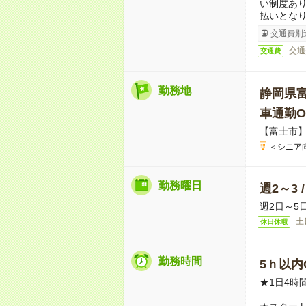
い制度あ
払いとな
交通費別
交通
交通費
勤務地
静岡県
車通勤O
【富士市
＜シニア
勤務曜日
週2～3 
週2日～5
土
休日休暇
勤務時間
5ｈ以内O
★1日4時