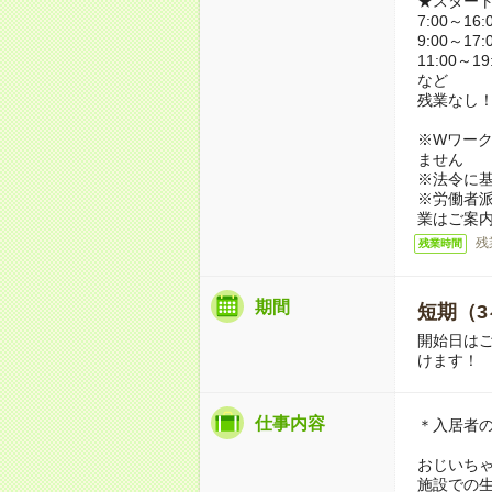
★スター
7:00～16:
9:00～17:
11:00～19
など
残業なし
※Wワーク
ません
※法令に基
※労働者
業はご案
残
残業時間
期間
短期（3
開始日は
けます！
仕事内容
＊入居者
おじいち
施設での