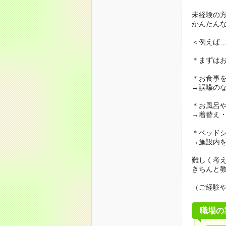
未経験の
かんたん
＜例えば
＊まずは
＊お食事
→誤嚥の
＊お風呂
→着替え
＊ベッド
→施設内
難しく考
きちんと
（ご経験
職場の