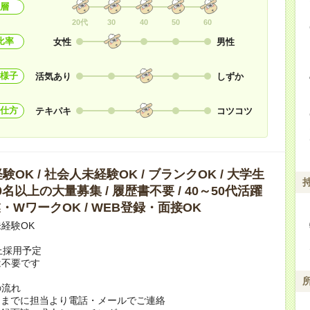
層
20代
30
40
50
60
比率
女性
男性
様子
活気あり
しずか
仕方
テキパキ
コツコツ
OK / 社会人未経験OK / ブランクOK / 大学生
10名以上の大量募集 / 履歴書不要 / 40～50代活躍
副業・WワークOK / WEB登録・面接OK
経験OK
上採用予定
は不要です
の流れ
日までに担当より電話・メールでご連絡