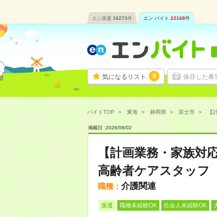
エン派遣
16273
件
エン バイト
22168
件
0
気になるリスト
保存した希
バイトTOP
東海
静岡県
富士市
【計
掲載日 :
2026
/
08
/
02
【計画業務・家族対
高齢者ケアスタッフ
介護関連
職種：
派遣
職種未経験OK
社会人未経験OK