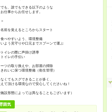
方でも、誰でもできる以下のような
なお仕事からお任せします。
…＞
お名前を覚えるところからスタート
を食べやすいよう、環境整備
ないよう見守りや口元までスプーンで運ぶ
やトイレの際に声掛け誘導
・トイレの手伝い
シーツの取り換えや、お部屋の掃除
をきれいに保つ環境整備（衛生管理）
えなくてもスグできることが多く、
教えて頂ける環境なので安心してくださいね！
や施設形態によっては異なることもございます）
雰囲気