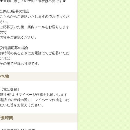
★登録に際しての予約・来社は不要です★
(1)WEB応募の場合
こちらからご連絡いたしますのでお待ちくだ
さい。
ご応募頂いた後、案内メールをお送りします
ので
内容をご確認ください。
(2)電話応募の場合
お時間のあるときにお電話にてご応募いただ
ければ
その場で登録も可能です。
持ち物
【電話登録】
弊社HPよりマイページ作成をお願いします
電話での登録の際に、マイページ作成をいた
だいた旨をお伝えください。
所要時間