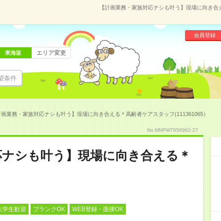
【計画業務・家族対応ナシも叶う】現場に向き合える
会員登録
エリア変更
東海版
望条件
画業務・家族対応ナシも叶う】現場に向き合える＊高齢者ケアスタッフ(111361065）
No.MNPWT856962-27
応ナシも叶う】現場に向き合える＊
大学生歓迎
ブランクOK
WEB登録・面接OK