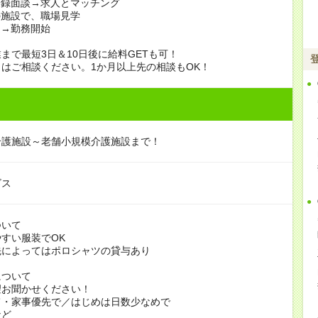
登録面談→求人とマッチング
の施設で、職場見学
定→勤務開始
まで最短3日＆10日後に給料GETも可！
はご相談ください。1か月以上先の相談もOK！
介護施設～老舗小規模介護施設まで！
ビス
ついて
すい服装でOK
よってはポロシャツの貸与あり
について
お聞かせください！
家事優先で／はじめは日数少なめで
ど