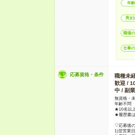
年齢
男女
職場の
仕事の
応募資格・条件
職種未経験
歓迎 / 
中 / 
無資格・未
年齢不問
★10名以
★履歴書
▽応募後
1)翌営業