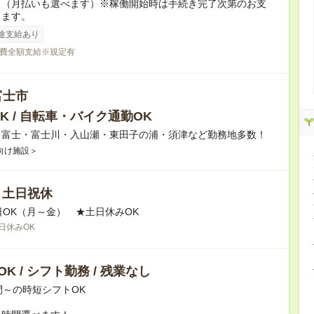
り（月払いも選べます）※稼働開始時は手続き完了次第のお支
ります。
途支給あり
費全額支給※規定有
富士市
K / 自転車・バイク通勤OK
】富士・富士川・入山瀬・東田子の浦・須津など勤務地多数！
向け施設＞
/ 土日祝休
日OK（月～金） ★土日休みOK
日休みOK
K / シフト勤務 / 残業なし
間～の時短シフトOK