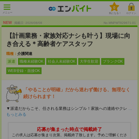
0
メニュー
気になる！
ログイン
NEW
掲載日 :2026
/
08
/
08
No.MNPWT829671-01
【計画業務・家族対応ナシも叶う】現場に向
き合える＊高齢者ケアスタッフ
職種：
介護関連
派遣
職種未経験OK
社会人未経験OK
大学生歓迎
ブランクOK
WEB登録・面接OK
「やることが明確」だから迷わず働ける、無理なく
続けられます！
▼派遣だからこそ、任される業務はシンプル！家族への連絡やクレ
...
もっとみる
応募が集まった時点で掲載終了
この求人は応募が集まり次第、掲載終了致します。予めご理解くださ