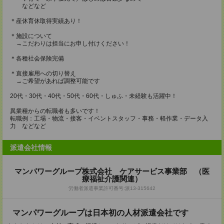
などなど
＊産休育休取得実績あり！
＊施設について
→こだわりは担当にお申し付けください！
＊各種社会保険完備
＊直接雇用への切り替え
→ご希望があれば調整可能です
20代・30代・40代・50代・60代・しゅふ・未経験も活躍中！
異業種からの転職者も多いです！
転職例：工場・物流・接客・イベントスタッフ・事務・軽作業・データ入
力 などなど
派遣会社情報
マンパワーグループ株式会社 ケアサービス事業部 （医
療福祉介護関連）
労働者派遣事業許可番号:派13-315642
マンパワーグループは日本初の人材派遣会社です