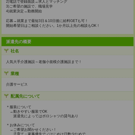
2)電話で登録面談→求人とマッチング
3)ご希望の施設で、職場見学
4)就業決定→勤務開始
応募→就業まで最短3日＆10日後に給料GETも可！
開始希望日はご相談ください。1か月以上先の相談もOK！
派遣先の概要
社名
人気大手介護施設～老舗小規模介護施設まで！
業種
介護サービス
配属先について
＊服装について
→動きやすい服装でOK
派遣先によってはポロシャツの貸与あり
＊お休みについて
→ご希望お聞かせください！
子育て・家事優先で／はじめは日数少なめで