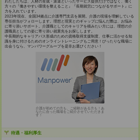
わたしたちは、人材の育成・派遣といったサービス提供だけではなく、働く
方々の『働きやすい環境を整えること』『長期就労につながるサポート』に
力を入れています。
2023年現在、全国34拠点に介護専門支店を展開。介護の現場を理解している
専任担当がフォローします。理想と現実とのギャップに悩んだ際は、お悩み
に寄り添いサポート。介護職としてのキャリアを積みたい方には、理想の介
護職員としての姿に寄り添い就業先をお探しします。
中長期的なキャリアパス形成のための資格取得支援制度、仕事に活かせる知
識を身に付けるためのオンライントレーニングもご用意！ぴったりな職場に
出会うなら、マンパワーグループを是非お選びください！
介護が初めての方も、ご経験がある方も！あ
なたに合った職場をご紹介させていただきま
す！
待遇・福利厚生