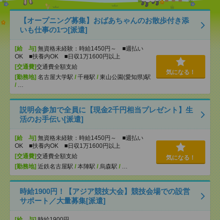
【オープニング募集】おばあちゃんのお散歩付き添
いも仕事の1つ[派遣]
[給 与]
無資格未経験：時給1450円～ ■週払い
OK ■扶養内OK ■日収1万1600円以上
[交通費]
交通費全額支給
気になる！
[勤務地]
名古屋大学駅
/
千種駅
/
東山公園(愛知県)駅
/
…
説明会参加で全員に【現金2千円相当プレゼント】生
活のお手伝い[派遣]
[給 与]
無資格未経験：時給1450円～ ■週払い
OK ■扶養内OK ■日収1万1600円以上
[交通費]
交通費全額支給
気になる！
[勤務地]
近鉄名古屋駅
/
本陣駅
/
烏森駅
/
…
時給1900円！【アジア競技大会】競技会場での設営
サポート／大量募集[派遣]
[給 与]
時給1900円