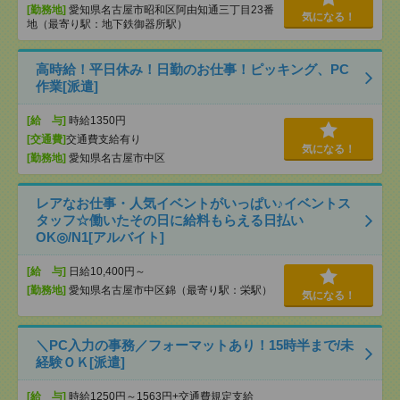
[勤務地]
愛知県名古屋市昭和区阿由知通三丁目23番
気になる！
地（最寄り駅：地下鉄御器所駅）
高時給！平日休み！日勤のお仕事！ピッキング、PC
作業[派遣]
[給 与]
時給1350円
[交通費]
交通費支給有り
気になる！
[勤務地]
愛知県名古屋市中区
レアなお仕事・人気イベントがいっぱい♪イベントス
タッフ☆働いたその日に給料もらえる日払い
OK◎/N1[アルバイト]
[給 与]
日給10,400円～
[勤務地]
愛知県名古屋市中区錦（最寄り駅：栄駅）
気になる！
＼PC入力の事務／フォーマットあり！15時半まで/未
経験ＯＫ[派遣]
[給 与]
時給1250円～1563円+交通費規定支給