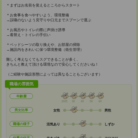
＊まずはお名前を覚えるところからスタート
＊お食事を食べやすいよう、環境整備
→誤嚥のないよう見守りや口元までスプーンで運ぶ
＊お風呂やトイレの際に声掛け誘導
→着替え・トイレの手伝い
＊ベッドシーツの取り換えや、お部屋の掃除
→施設内をきれいに保つ環境整備（衛生管理）
難しく考えなくてもスグできることが多く、
きちんと教えて頂ける環境なので安心してくださいね！
（ご経験や施設形態によっては異なることもございます）
職場の雰囲気
年齢層
20代
30
40
50
60
男女比率
女性
男性
職場の様子
活気あり
しずか
仕事の仕方
テキパキ
コツコツ