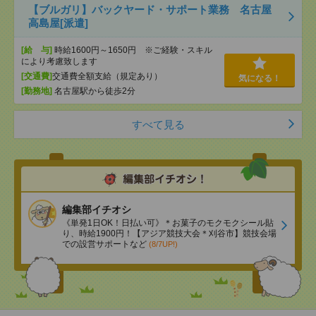
【ブルガリ】バックヤード・サポート業務 名古屋
高島屋[派遣]
[給 与]
時給1600円～1650円 ※ご経験・スキル
により考慮致します
[交通費]
交通費全額支給（規定あり）
気になる！
[勤務地]
名古屋駅から徒歩2分
すべて見る
編集部イチオシ
《単発1日OK！日払い可》＊お菓子のモクモクシール貼
り、時給1900円！【アジア競技大会＊刈谷市】競技会場
での設営サポートなど
(8/7UP!)