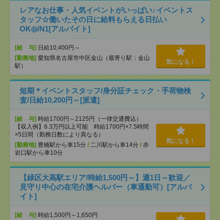
レアなお仕事・人気イベントがいっぱい♪イベントス
タッフ☆働いたその日に給料もらえる日払い
OK◎/N1[アルバイト]
[給 与]
日給10,400円～
[勤務地]
愛知県名古屋市中区金山（最寄り駅：金山
気になる！
駅）
短期＊イベントスタッフ/身分証チェック・手荷物検
査/日給10,200円～[派遣]
[給 与]
時給1700円～2125円（一律交通費込）
【収入例】6.3万円以上可能 時給1700円×7.5時間
×5日間（勤務日数により異なる）
気になる！
[勤務地]
豊橋駅から車15分
/
二川駅から車14分
/
赤
岩口駅から車10分
【緑区大高駅エリア/時給1,500円～】週1日～歓迎／
見守り中心の在宅介護ヘルパー（車通勤可）[アルバ
イト]
[給 与]
時給1,500円～1,650円