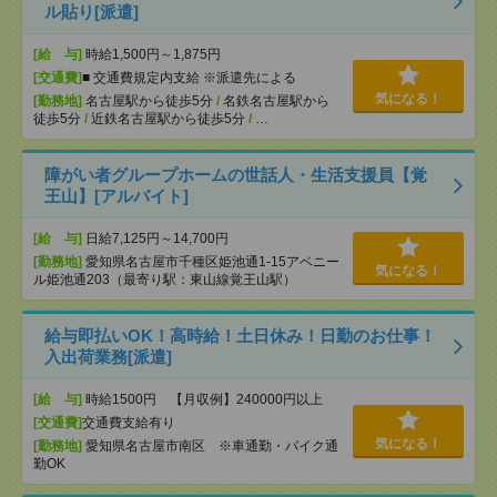
ル貼り[派遣]
[給 与]
時給1,500円～1,875円
[交通費]
■ 交通費規定内支給 ※派遣先による
気になる！
[勤務地]
名古屋駅から徒歩5分
/
名鉄名古屋駅から
徒歩5分
/
近鉄名古屋駅から徒歩5分
/
…
障がい者グループホームの世話人・生活支援員【覚
王山】[アルバイト]
[給 与]
日給7,125円～14,700円
[勤務地]
愛知県名古屋市千種区姫池通1-15アベニー
気になる！
ル姫池通203（最寄り駅：東山線覚王山駅）
給与即払いOK！高時給！土日休み！日勤のお仕事！
入出荷業務[派遣]
[給 与]
時給1500円 【月収例】240000円以上
[交通費]
交通費支給有り
気になる！
[勤務地]
愛知県名古屋市南区 ※車通勤・バイク通
勤OK