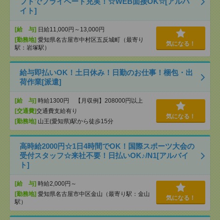
フトでプライベート充実！☆WEB面接OK☆[アルバ
イト]
[給 与]
日給11,000円～13,000円
[勤務地]
愛知県名古屋市中村区五反城町（最寄り
気になる！
駅：岩塚駅）
給与即払いOK！土日休み！日勤のお仕事！梱包・出
荷作業[派遣]
[給 与]
時給1300円 【月収例】208000円以上
[交通費]
交通費支給有り
気になる！
[勤務地]
山王(愛知県)駅から徒歩15分
高時給2000円☆1日4時間でOK！国際スポーツ大会の
受付スタッフ☆来社不要！日払いOK♪/N1[アルバイ
ト]
[給 与]
時給2,000円～
[勤務地]
愛知県名古屋市中区金山（最寄り駅：金山
気になる！
駅）