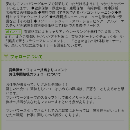
安心してマンパワーグループで就業していただけるようにしっかりとサポー
トいたします。 ◆健康保険・厚生年金・雇用保険・有給休暇・健康診断・
労働者災害補償保険 ◆無料で自宅で学習できるパソコントレーニング◆無
料キャリアカウンセリング ◆各種提携スクールのメニューを優待料金で受
講など【その他】◆リゾート・レジャー・スパ・ショッピング・グルメ・エ
ステなど各施設を特別割引価格にて利用できる優待サービス
有資格者によるキャリアカウンセリングを無料でご提供してい
ポイント！
ます。 またご登録いただいた方を対象に「英語スピーキングチェック会」や
「英語で習うフラワーアレンジメント」、「ときめき片づけ体験セミナー」
等、楽しくて役に立つセミナーも開催しています。
フォローについて
営業担当・フォロー担当よりコメント
お仕事開始後のフォローについて
お仕事が決まって、いざお仕事開始！！
新しい出会いに期待もしつつ、はじめての職場は、戸惑うこともあるかと思
います。
マンパワーグループのスタッフとして働くメリットの１つに、
弊社の担当があなたをフォローするという点があります。
マンパワースタッフさんとしてのご就業にあたっては、弊社担当がいつもあ
なたの職場・仕事に関しての相談役になります。