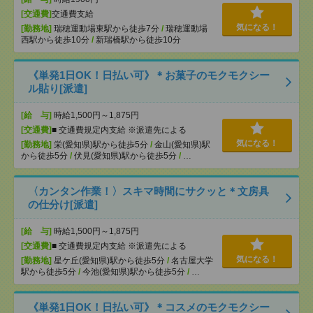
[交通費]
交通費支給
気になる！
[勤務地]
瑞穂運動場東駅から徒歩7分
/
瑞穂運動場
西駅から徒歩10分
/
新瑞橋駅から徒歩10分
《単発1日OK！日払い可》＊お菓子のモクモクシー
ル貼り[派遣]
[給 与]
時給1,500円～1,875円
[交通費]
■ 交通費規定内支給 ※派遣先による
気になる！
[勤務地]
栄(愛知県)駅から徒歩5分
/
金山(愛知県)駅
から徒歩5分
/
伏見(愛知県)駅から徒歩5分
/
…
〈カンタン作業！〉スキマ時間にサクッと＊文房具
の仕分け[派遣]
[給 与]
時給1,500円～1,875円
[交通費]
■ 交通費規定内支給 ※派遣先による
気になる！
[勤務地]
星ケ丘(愛知県)駅から徒歩5分
/
名古屋大学
駅から徒歩5分
/
今池(愛知県)駅から徒歩5分
/
…
《単発1日OK！日払い可》＊コスメのモクモクシー