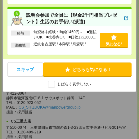
弊社HPよりマイページ作成をお願いします
電話での登録の際に、マイページ作成をいただいた旨をお伝えください。
所要時間
説明会参加で全員に【現金2千円相当プレゼ
ント】生活のお手伝い[派遣]
【電話登録】30分程度
・経験やご希望などをインタビュー
無資格未経験：時給1450円～ ■週払
・お仕事のご紹介など
給与
いOK ■扶養内OK ■日収1万1600円
登録場所
以上
近鉄名古屋駅 / 本陣駅 / 烏森駅 / …
気になる!
勤務地
CS名古屋支店
〒460-0008
名古屋市中区栄 2-3-1 名古屋広小路ビルヂング 5F
TEL：0120-503-713
スキップ
どちらも気になる！
MAIL：
CS_NAGOYA@manpowergroup.jp
担当：採用担当
しばらく表示しない
CS静岡支店
〒422-8067
静岡市駿河区南町18-1 サウスポット静岡 14F
TEL：0120-923-052
MAIL：
CS_SHIZUOKA@manpowergroup.jp
担当：採用担当
CS三重支店
〒510-0074 三重県四日市市鵜の森1-3-23四日市中央通りビル301号室
TEL：0120-499-219
担当：採用担当