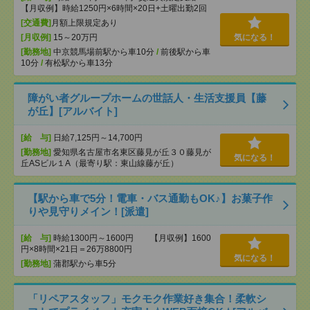
【月収例】時給1250円×6時間×20日+土曜出勤2回
[交通費]
月額上限規定あり
[月収例]
15～20万円
気になる！
[勤務地]
中京競馬場前駅から車10分
/
前後駅から車
10分
/
有松駅から車13分
障がい者グループホームの世話人・生活支援員【藤
が丘】[アルバイト]
[給 与]
日給7,125円～14,700円
[勤務地]
愛知県名古屋市名東区藤見が丘３０藤見が
気になる！
丘ASビル１A（最寄り駅：東山線藤が丘）
【駅から車で5分！電車・バス通勤もOK♪】お菓子作
りや見守りメイン！[派遣]
[給 与]
時給1300円～1600円 【月収例】1600
円×8時間×21日＝26万8800円
気になる！
[勤務地]
蒲郡駅から車5分
「リペアスタッフ」モクモク作業好き集合！柔軟シ