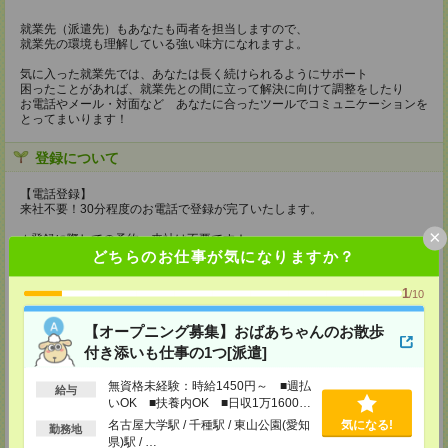
就業先（派遣先）もあなたも両者を担当しますので、
就業先の環境も理解している強い味方になれますよ。
気に入った就業先では、あなたは長く続けられるようにサポート
困ったことがあれば、就業先との間に立って解決に向けて調整をしたり
お電話やメール・対面など あなたに合ったツールでコミュニケーションを
とってまいります！
登録について
【電話登録】
来社不要！30分程度のお電話で登録が完了いたします。
×
★登録に際しての予約・来社は不要です★
どちらのお仕事が気になりますか？
(1)WEB応募の場合
こちらからご連絡いたしますのでお待ちください。
1
/10
ご応募頂いた後、案内メールをお送りしますので
内容をご確認ください。
【オープニング募集】おばあちゃんのお散歩
(2)電話応募の場合
付き添いも仕事の1つ[派遣]
お時間のあるときにお電話にてご応募いただければ
その場で登録も可能です。
無資格未経験：時給1450円～ ■週払
給与
いOK ■扶養内OK ■日収1万1600円
持ち物
以上
名古屋大学駅 / 千種駅 / 東山公園(愛知
気になる!
勤務地
【電話登録】
県)駅 / …