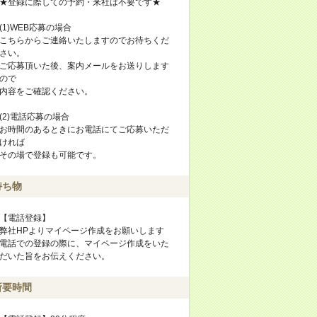
★登録に際しての予約・来社は不要です★
(1)WEB応募の場合
こちらからご連絡いたしますのでお待ちくだ
さい。
ご応募頂いた後、案内メールをお送りします
ので
内容をご確認ください。
(2)電話応募の場合
お時間のあるときにお電話にてご応募いただ
ければ
その場で登録も可能です。
持ち物
【電話登録】
弊社HPよりマイページ作成をお願いします
電話での登録の際に、マイページ作成をいた
だいた旨をお伝えください。
所要時間