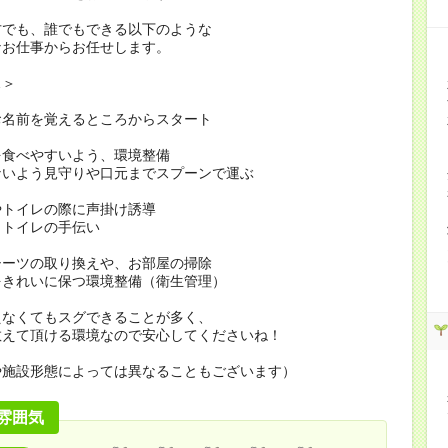
方でも、誰でもできる以下のような
なお仕事からお任せします。
…＞
お名前を覚えるところからスタート
を食べやすいよう、環境整備
ないよう見守りや口元までスプーンで運ぶ
やトイレの際に声掛け誘導
・トイレの手伝い
シーツの取り換えや、お部屋の掃除
をきれいに保つ環境整備（衛生管理）
えなくてもスグできることが多く、
教えて頂ける環境なので安心してくださいね！
や施設形態によっては異なることもございます）
雰囲気