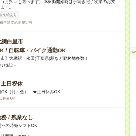
り（月払いも選べます）※稼働開始時は手続き完了次第のお支
ります。
途支給あり
費全額支給※規定有
大網白里市
K / 自転車・バイク通勤OK
市】大網駅・永田(千葉県)駅など勤務地多数！
向け施設＞
/ 土日祝休
日OK（月～金） ★土日休みOK
日休みOK
務 / 残業なし
間～の時短シフトOK