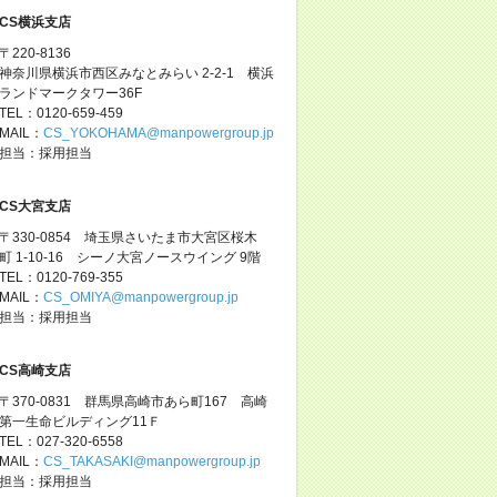
CS横浜支店
〒220-8136
神奈川県横浜市西区みなとみらい 2-2-1 横浜
ランドマークタワー36F
TEL：0120-659-459
MAIL：
CS_YOKOHAMA@manpowergroup.jp
担当：採用担当
CS大宮支店
〒330-0854 埼玉県さいたま市大宮区桜木
町 1-10-16 シーノ大宮ノースウイング 9階
TEL：0120-769-355
MAIL：
CS_OMIYA@manpowergroup.jp
担当：採用担当
CS高崎支店
〒370-0831 群馬県高崎市あら町167 高崎
第一生命ビルディング11Ｆ
TEL：027-320-6558
MAIL：
CS_TAKASAKI@manpowergroup.jp
担当：採用担当