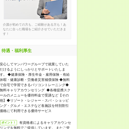
介護が初めての方も、ご経験がある方も！あ
なたに合った職場をご紹介させていただきま
す！
待遇・福利厚生
安心してマンパワーグループで就業していた
だけるようにしっかりとサポートいたしま
す。 ◆健康保険・厚生年金・雇用保険・有給
休暇・健康診断・労働者災害補償保険 ◆無料
で自宅で学習できるパソコントレーニング◆
無料キャリアカウンセリング ◆各種提携スク
ールのメニューを優待料金で受講など【その
他】◆リゾート・レジャー・スパ・ショッピ
ング・グルメ・エステなど各施設を特別割引
価格にて利用できる優待サービス
有資格者によるキャリアカウンセ
ポイント！
リングを無料でご提供しています。 またご登