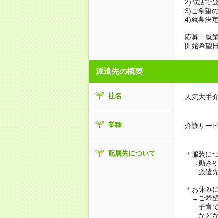
2)電話で
3)ご希望
4)就業決
応募→就業
開始希望日
派遣先の概要
社名
人気大手
業種
介護サー
配属先について
＊服装に
→動きや
派遣先に
＊お休み
→ご希望
子育て・
などな