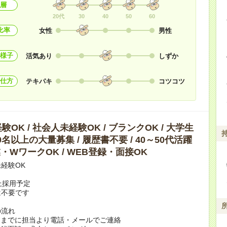
層
20代
30
40
50
60
比率
女性
男性
様子
活気あり
しずか
仕方
テキパキ
コツコツ
OK / 社会人未経験OK / ブランクOK / 大学生
10名以上の大量募集 / 履歴書不要 / 40～50代活躍
副業・WワークOK / WEB登録・面接OK
経験OK
上採用予定
は不要です
の流れ
日までに担当より電話・メールでご連絡