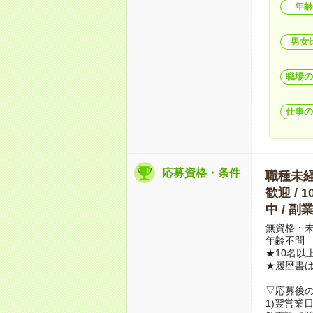
年齢
男女
職場の
仕事の
応募資格・条件
職種未経験
歓迎 / 
中 / 
無資格・未
年齢不問
★10名以
★履歴書
▽応募後
1)翌営業