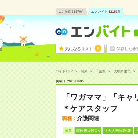
エン派遣
71570
件
エン バイト
82182
件
0
気になるリスト
保存した希
バイトTOP
関東
千葉県
大網白里市
掲載日 :
2026
/
08
/
05
「ワガママ」「キャリ
＊ケアスタッフ
介護関連
職種：
派遣
職種未経験OK
社会人未経験OK