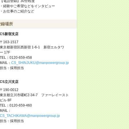
【電話登録】30分程度
・経験やご希望などをインタビュー
・お仕事のご紹介など
登録場所
CS新宿支店
〒163-1517
東京都新宿区西新宿 1-6-1 新宿エルタワ
ー 17F
TEL：0120-659-458
MAIL：
CS_SHINJUKU@manpowergroup.jp
担当：採用担当
CS立川支店
〒190-0012
東京都立川市曙町2-34-7 ファーレイースト
ビル 8F
TEL：0120-659-460
MAIL：
CS_TACHIKAWA@manpowergroup.jp
担当：採用担当