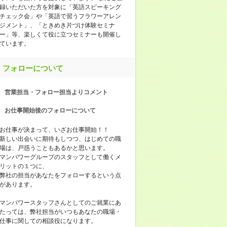
録いただいた方を対象に「英語スピーキング
チェック会」や「英語で習うフラワーアレン
ジメント」、「ときめき片づけ体験セミナ
ー」等、楽しくて役に立つセミナーも開催し
ています。
フォローについて
営業担当・フォロー担当よりコメント
お仕事開始後のフォローについて
お仕事が決まって、いざお仕事開始！！
新しい出会いに期待もしつつ、はじめての職
場は、戸惑うこともあるかと思います。
マンパワーグループのスタッフとして働くメ
リットの１つに、
弊社の担当があなたをフォローするという点
があります。
マンパワースタッフさんとしてのご就業にあ
たっては、弊社担当がいつもあなたの職場・
仕事に関しての相談役になります。