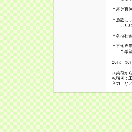
＊産休育
＊施設に
→こだわ
＊各種社
＊直接雇
→ご希望
20代・3
異業種か
転職例：
入力 な