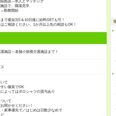
登録面談→求人とマッチング
の施設で、職場見学
定→勤務開始
まで最短3日＆10日後に給料GETも可！
はご相談ください。1か月以上先の相談もOK！
介護施設～老舗小規模介護施設まで！
ビス
ついて
すい服装でOK
よってはポロシャツの貸与あり
について
お聞かせください！
家事優先で／はじめは日数少なめで
ど