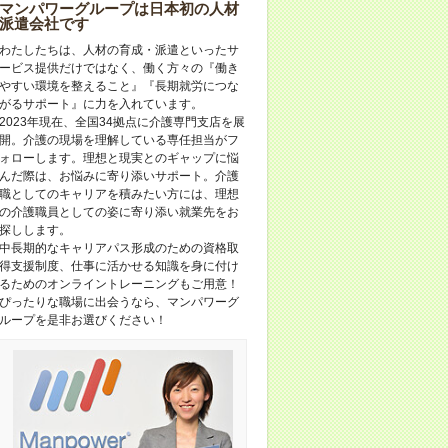
マンパワーグループは日本初の人材
派遣会社です
わたしたちは、人材の育成・派遣といったサ
ービス提供だけではなく、働く方々の『働き
やすい環境を整えること』『長期就労につな
がるサポート』に力を入れています。
2023年現在、全国34拠点に介護専門支店を展
開。介護の現場を理解している専任担当がフ
ォローします。理想と現実とのギャップに悩
んだ際は、お悩みに寄り添いサポート。介護
職としてのキャリアを積みたい方には、理想
の介護職員としての姿に寄り添い就業先をお
探しします。
中長期的なキャリアパス形成のための資格取
得支援制度、仕事に活かせる知識を身に付け
るためのオンライントレーニングもご用意！
ぴったりな職場に出会うなら、マンパワーグ
ループを是非お選びください！