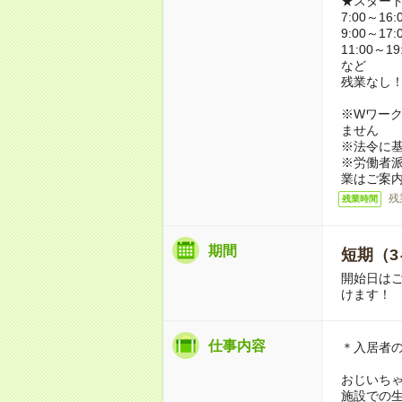
★スター
7:00～16:
9:00～17:
11:00～19
など
残業なし
※Wワーク
ません
※法令に基
※労働者
業はご案
残
残業時間
期間
短期（3
開始日は
けます！
仕事内容
＊入居者
おじいち
施設での