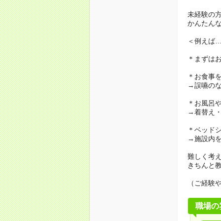
未経験の
かんたん
＜例えば
＊まずは
＊お食事
→誤嚥の
＊お風呂
→着替え
＊ベッド
→施設内
難しく考
きちんと
（ご経験
職場の