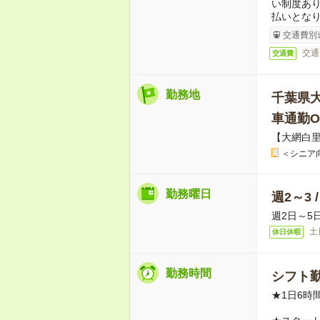
い制度あ
払いとな
交通費別
交通
交通費
勤務地
千葉県
車通勤O
【大網白里
＜シニア
勤務曜日
週2～3 
週2日～5
土
休日休暇
勤務時間
シフト勤
★1日6時