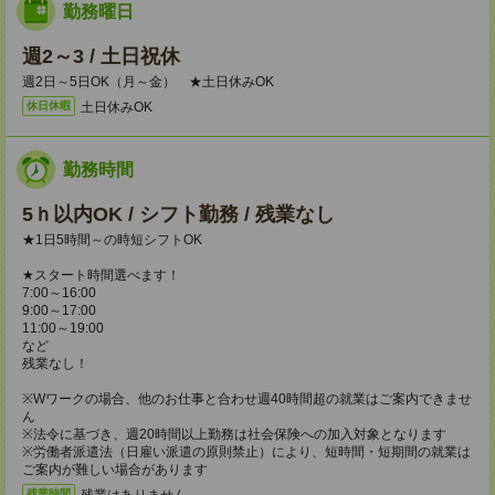
勤務曜日
週2～3 / 土日祝休
週2日～5日OK（月～金） ★土日休みOK
土日休みOK
休日休暇
勤務時間
5ｈ以内OK / シフト勤務 / 残業なし
★1日5時間～の時短シフトOK
★スタート時間選べます！
7:00～16:00
9:00～17:00
11:00～19:00
など
残業なし！
※Wワークの場合、他のお仕事と合わせ週40時間超の就業はご案内できませ
ん
※法令に基づき、週20時間以上勤務は社会保険への加入対象となります
※労働者派遣法（日雇い派遣の原則禁止）により、短時間・短期間の就業は
ご案内が難しい場合があります
残業はありません。
残業時間