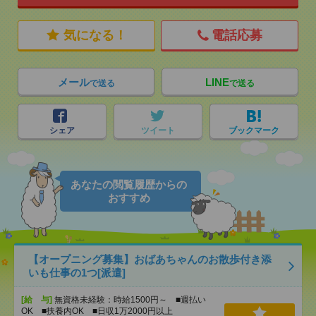
気になる！
電話応募
メール
LINE
で送る
で送る
シェア
ツイート
ブックマーク
あなたの閲覧履歴からの
おすすめ
【オープニング募集】おばあちゃんのお散歩付き添
いも仕事の1つ[派遣]
[給 与]
無資格未経験：時給1500円～ ■週払い
OK ■扶養内OK ■日収1万2000円以上