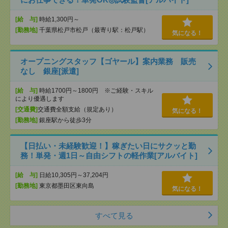
[給 与]
時給1,300円～
[勤務地]
千葉県松戸市松戸（最寄り駅：松戸駅）
気になる！
オープニングスタッフ【ゴヤール】案内業務 販売
なし 銀座[派遣]
[給 与]
時給1700円～1800円 ※ご経験・スキル
により優遇します
[交通費]
交通費全額支給（規定あり）
気になる！
[勤務地]
銀座駅から徒歩3分
【日払い・未経験歓迎！】稼ぎたい日にサクッと勤
務！単発・週1日～自由シフトの軽作業[アルバイト]
[給 与]
日給10,305円～37,204円
[勤務地]
東京都墨田区東向島
気になる！
すべて見る