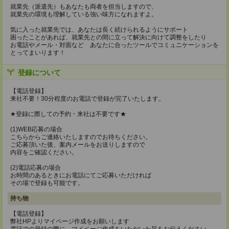
就業先（派遣先）もあなたも両者を担当しますので、
就業先の環境も理解している強い味方になれますよ。
気に入った就業先では、あなたは長く続けられるようにサポート
困ったことがあれば、就業先との間に立って解決に向けて調整をしたり
お電話やメール・対面など あなたに合ったツールでコミュニケーションを
とってまいります！
登録について
【電話登録】
来社不要！30分程度のお電話で登録が完了いたします。
★登録に際しての予約・来社は不要です★
(1)WEB応募の場合
こちらからご連絡いたしますのでお待ちください。
ご応募頂いた後、案内メールをお送りしますので
内容をご確認ください。
(2)電話応募の場合
お時間のあるときにお電話にてご応募いただければ
その場で登録も可能です。
持ち物
【電話登録】
弊社HPよりマイページ作成をお願いします