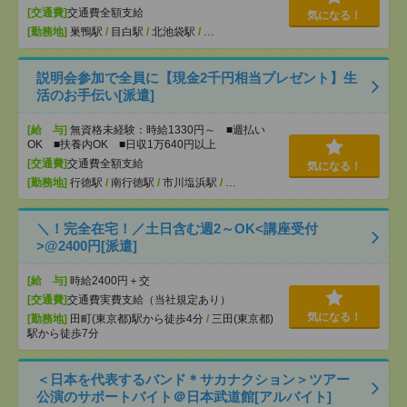
[交通費]
交通費全額支給
気になる！
[勤務地]
巣鴨駅
/
目白駅
/
北池袋駅
/
…
説明会参加で全員に【現金2千円相当プレゼント】生
活のお手伝い[派遣]
[給 与]
無資格未経験：時給1330円～ ■週払い
OK ■扶養内OK ■日収1万640円以上
[交通費]
交通費全額支給
気になる！
[勤務地]
行徳駅
/
南行徳駅
/
市川塩浜駅
/
…
＼！完全在宅！／土日含む週2～OK<講座受付
>@2400円[派遣]
[給 与]
時給2400円＋交
[交通費]
交通費実費支給（当社規定あり）
気になる！
[勤務地]
田町(東京都)駅から徒歩4分
/
三田(東京都)
駅から徒歩7分
＜日本を代表するバンド＊サカナクション＞ツアー
公演のサポートバイト＠日本武道館[アルバイト]