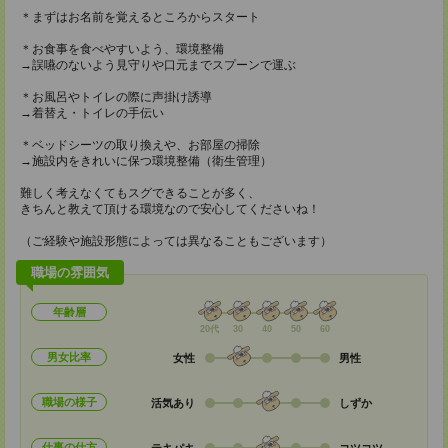
＊まずはお名前を覚えるところからスタート
＊お食事を食べやすいよう、環境整備
→誤嚥のないよう見守りや口元までスプーンで運ぶ
＊お風呂やトイレの際に声掛け誘導
→着替え・トイレの手伝い
＊ベッドシーツの取り換えや、お部屋の掃除
→施設内をきれいに保つ環境整備（衛生管理）
難しく考えなくてもスグできることが多く、
きちんと教えて頂ける環境なので安心してくださいね！
（ご経験や施設形態によっては異なることもございます）
職場の雰囲気
年齢層
20代
30
40
50
60
男女比率
女性
男性
職場の様子
活気あり
しずか
仕事の仕方
テキパキ
コツコツ