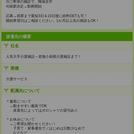
3)ご希望の施設で、職場見学
4)就業決定→勤務開始
応募→就業まで最短3日＆10日後に給料GETも可！
開始希望日はご相談ください。1か月以上先の相談もOK！
派遣先の概要
社名
人気大手介護施設～老舗小規模介護施設まで！
業種
介護サービス
配属先について
＊服装について
→動きやすい服装でOK
派遣先によってはポロシャツの貸与あり
＊お休みについて
→ご希望お聞かせください！
子育て・家事優先で／はじめは日数少なめで
などなど