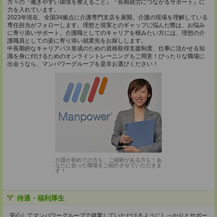
方々の『働きやすい環境を整えること』『長期就労につながるサポート』に
力を入れています。
2023年現在、全国34拠点に介護専門支店を展開。介護の現場を理解している
専任担当がフォローします。理想と現実とのギャップに悩んだ際は、お悩み
に寄り添いサポート。介護職としてのキャリアを積みたい方には、理想の介
護職員としての姿に寄り添い就業先をお探しします。
中長期的なキャリアパス形成のための資格取得支援制度、仕事に活かせる知
識を身に付けるためのオンライントレーニングもご用意！ぴったりな職場に
出会うなら、マンパワーグループを是非お選びください！
介護が初めての方も、ご経験がある方も！あ
なたに合った職場をご紹介させていただきま
す！
待遇・福利厚生
安心してマンパワーグループで就業していただけるようにしっかりとサポー