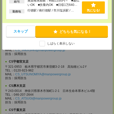
無資格未経験：時給1330円～ ■週払
給与
担当：採用担当
いOK ■扶養内OK ■日収1万640円
以上
CS大宮支店
行徳駅 / 南行徳駅 / 市川塩浜駅 / …
気になる!
勤務地
〒330-0854 埼玉県さいたま市大宮区桜木町 1-10-16 シーノ大宮ノース
ウイング 9階
TEL：0120-769-355
MAIL：
CS_OMIYA@manpowergroup.jp
担当：採用担当
スキップ
どちらも気になる！
CS高崎支店
〒370-0831 群馬県高崎市あら町167 高崎第一生命ビルディング11Ｆ
しばらく表示しない
TEL：027-320-6558
MAIL：
CS_TAKASAKI@manpowergroup.jp
担当：採用担当
CS宇都宮支店
〒321-0953 栃木県宇都宮市東宿郷3-2-18 高知穂ビル2Ｆ
TEL：0120-923-962
MAIL：
CS_UTSUNOMIYA@manpowergroup.jp
担当：採用担当
CS厚木支店
〒243-0014 神奈川県厚木市旭町1-2-1 日本生命本厚木ビル4階
TEL：046-207-2644
MAIL：
CS_ATSUGI@manpowergroup.jp
担当：採用担当
CS千葉支店