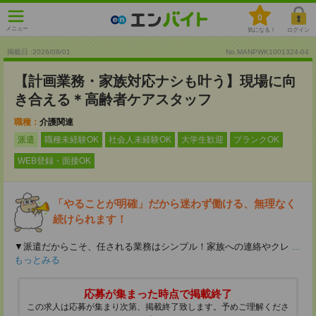
0
メニュー
気になる！
ログイン
掲載日 :2026
/
08
/
01
No.MANPWK1001324-04
【計画業務・家族対応ナシも叶う】現場に向
き合える＊高齢者ケアスタッフ
職種：
介護関連
派遣
職種未経験OK
社会人未経験OK
大学生歓迎
ブランクOK
WEB登録・面接OK
「やることが明確」だから迷わず働ける、無理なく
続けられます！
▼派遣だからこそ、任される業務はシンプル！家族への連絡やクレ
...
もっとみる
応募が集まった時点で掲載終了
この求人は応募が集まり次第、掲載終了致します。予めご理解くださ