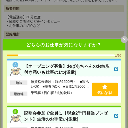
電話での登録の際に、マイページ作成をいただいた旨をお伝えください。
所要時間
【電話登録】30分程度
・経験やご希望などをインタビュー
・お仕事のご紹介など
登録場所
×
どちらのお仕事が気になりますか？
CS新宿支店
〒163-1517
東京都新宿区西新宿 1-6-1 新宿エルタワー 17F
1
/10
TEL：0120-659-458
MAIL：
CS_SHINJUKU@manpowergroup.jp
【オープニング募集】おばあちゃんのお散歩
担当：採用担当
付き添いも仕事の1つ[派遣]
CS立川支店
〒190-0012
無資格未経験：時給1500円～ ■週払
給与
東京都立川市曙町2-34-7 ファーレイーストビル 8F
いOK ■扶養内OK ■日収1万2000円
TEL：0120-659-460
以上
巣鴨駅 / 目白駅 / 北池袋駅 / …
気になる!
勤務地
MAIL：
CS_TACHIKAWA@manpowergroup.jp
担当：採用担当
CS横浜支店
説明会参加で全員に【現金2千円相当プレゼ
〒220-8136
神奈川県横浜市西区みなとみらい 2-2-1 横浜ランドマークタワー36F
ント】生活のお手伝い[派遣]
TEL：0120-659-459
MAIL：
CS_YOKOHAMA@manpowergroup.jp