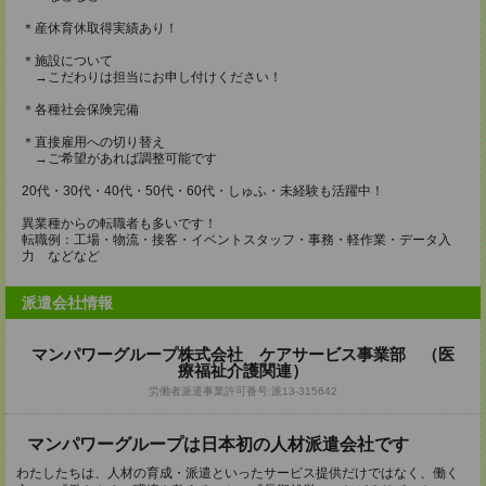
＊産休育休取得実績あり！
＊施設について
→こだわりは担当にお申し付けください！
＊各種社会保険完備
＊直接雇用への切り替え
→ご希望があれば調整可能です
20代・30代・40代・50代・60代・しゅふ・未経験も活躍中！
異業種からの転職者も多いです！
転職例：工場・物流・接客・イベントスタッフ・事務・軽作業・データ入
力 などなど
派遣会社情報
マンパワーグループ株式会社 ケアサービス事業部 （医
療福祉介護関連）
労働者派遣事業許可番号:派13-315642
マンパワーグループは日本初の人材派遣会社です
わたしたちは、人材の育成・派遣といったサービス提供だけではなく、働く