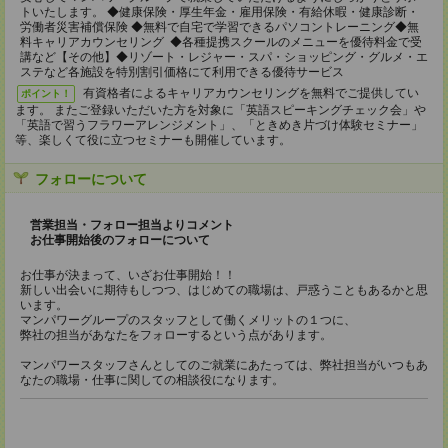
トいたします。 ◆健康保険・厚生年金・雇用保険・有給休暇・健康診断・
労働者災害補償保険 ◆無料で自宅で学習できるパソコントレーニング◆無
料キャリアカウンセリング ◆各種提携スクールのメニューを優待料金で受
講など【その他】◆リゾート・レジャー・スパ・ショッピング・グルメ・エ
ステなど各施設を特別割引価格にて利用できる優待サービス
有資格者によるキャリアカウンセリングを無料でご提供してい
ポイント！
ます。 またご登録いただいた方を対象に「英語スピーキングチェック会」や
「英語で習うフラワーアレンジメント」、「ときめき片づけ体験セミナー」
等、楽しくて役に立つセミナーも開催しています。
フォローについて
営業担当・フォロー担当よりコメント
お仕事開始後のフォローについて
お仕事が決まって、いざお仕事開始！！
新しい出会いに期待もしつつ、はじめての職場は、戸惑うこともあるかと思
います。
マンパワーグループのスタッフとして働くメリットの１つに、
弊社の担当があなたをフォローするという点があります。
マンパワースタッフさんとしてのご就業にあたっては、弊社担当がいつもあ
なたの職場・仕事に関しての相談役になります。