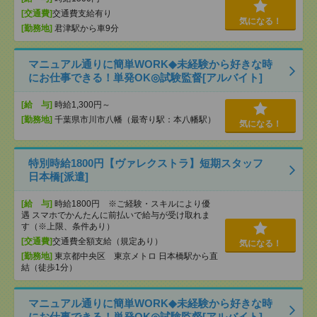
[交通費]
交通費支給有り
気になる！
[勤務地]
君津駅から車9分
マニュアル通りに簡単WORK◆未経験から好きな時
にお仕事できる！単発OK◎試験監督[アルバイト]
[給 与]
時給1,300円～
[勤務地]
千葉県市川市八幡（最寄り駅：本八幡駅）
気になる！
特別時給1800円【ヴァレクストラ】短期スタッフ
日本橋[派遣]
[給 与]
時給1800円 ※ご経験・スキルにより優
遇 スマホでかんたんに前払いで給与が受け取れま
す（※上限、条件あり）
[交通費]
交通費全額支給（規定あり）
気になる！
[勤務地]
東京都中央区 東京メトロ 日本橋駅から直
結（徒歩1分）
マニュアル通りに簡単WORK◆未経験から好きな時
にお仕事できる！単発OK◎試験監督[アルバイト]