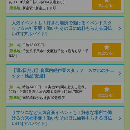
あり) ■現金日払いもOK(規定あり)
気になる！
[勤務地]
新宿駅
/
新宿三丁目駅
人気イベントも！好きな場所で働けるイベントスタ
ッフ☆来社不要！働いたその日に給料もらえる日払
い/T1[アルバイト]
[給 与]
日給13,000円～
[勤務地]
千葉県千葉市中央区新千葉（最寄り駅：千
気になる！
葉駅）
【週2日だけ】倉庫内軽作業スタッフ スマホのチェ
ック・検品[派遣]
[給 与]
時給1400円 ※実働8時間を超える勤務、
22時～翌5時勤務の場合25％割増：時給1750円
気になる！
[勤務地]
南船橋駅から徒歩10分程度
サマソニなど人気音楽イベントも！好きな場所で働
ける☆来社不要！働いたその日に給料もらえる日払
い/T1[アルバイト]