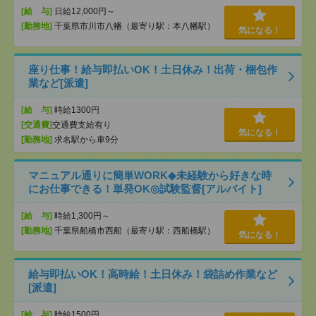
[給 与]
日給12,000円～
[勤務地]
千葉県市川市八幡（最寄り駅：本八幡駅）
気になる！
座り仕事！給与即払いOK！土日休み！出荷・梱包作
業など[派遣]
[給 与]
時給1300円
[交通費]
交通費支給有り
気になる！
[勤務地]
求名駅から車9分
マニュアル通りに簡単WORK◆未経験から好きな時
にお仕事できる！単発OK◎試験監督[アルバイト]
[給 与]
時給1,300円～
[勤務地]
千葉県船橋市西船（最寄り駅：西船橋駅）
気になる！
給与即払いOK！高時給！土日休み！袋詰め作業など
[派遣]
[給 与]
時給1500円