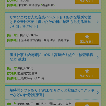
[交通費]
一部支給
気になる！
[勤務地]
東京駅
/
水道橋駅
/
有楽町駅
/
…
サマソニなど人気音楽イベントも！好きな場所で働
ける☆来社不要！働いたその日に給料もらえる日払
い/T1[アルバイト]
[給 与]
日給12,000円～
[勤務地]
千葉県船橋市西船（最寄り駅：西船橋駅）
気になる！
座り仕事！給与即払いOK！高時給！組立・検査業務
など[派遣]
[給 与]
時給2000円
[交通費]
交通費支給有り
気になる！
[勤務地]
三咲駅からバス20分
短時間シフトあり！WEBでサクッと登録OK＊クッキ
ーなどの仕分け[派遣]
[給 与]
時給1500円 ■日払い・週払いOK！(規定