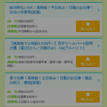
給与即払いOK！高時給！平日休み！日勤のお仕事！
仕分け作業等[派遣]
[給 与]
時給1600円
[交通費]
交通費支給有り
気になる！
[勤務地]
平沼橋駅から徒歩12分
【無資格でも時給1,510円～】見守りヘルパー✨訪問
介護（週1日から／日勤のみ） /Ja[アルバイト]
[給 与]
時給1,510円～
[勤務地]
神奈川県厚木市愛甲東（最寄り駅：愛甲石
気になる！
田駅）
座り仕事！高時給！土日休み！日勤のお仕事！製品
の封入・梱包[派遣]
[給 与]
時給1310円
[交通費]
交通費支給有り
気になる！
[勤務地]
土呂駅から徒歩13分