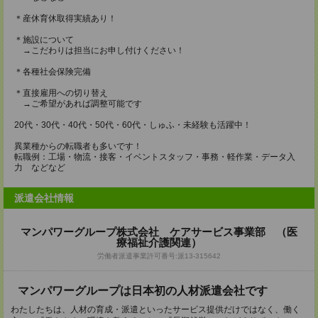
＊産休育休取得実績あり！
＊施設について
→こだわりは担当にお申し付けください！
＊各種社会保険完備
＊直接雇用への切り替え
→ご希望があれば調整可能です
20代・30代・40代・50代・60代・しゅふ・未経験も活躍中！
異業種からの転職者も多いです！
転職例：工場・物流・接客・イベントスタッフ・事務・軽作業・データ入
力 などなど
派遣会社情報
マンパワーグループ株式会社 ケアサービス事業部 （医
療福祉介護関連）
労働者派遣事業許可番号:派13-315642
マンパワーグループは日本初の人材派遣会社です
わたしたちは、人材の育成・派遣といったサービス提供だけではなく、働く