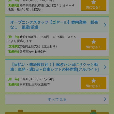
[給 与]
日給10,000円～13,000円
[勤務地]
神奈川県横浜市港北区日吉１丁目４－４
気になる！
地先（最寄り駅：日吉駅）
オープニングスタッフ【ゴヤール】案内業務 販売
なし 銀座[派遣]
[給 与]
時給1700円～1800円 ※ご経験・スキル
により優遇します
[交通費]
交通費全額支給（規定あり）
気になる！
[勤務地]
銀座駅から徒歩3分
【日払い・未経験歓迎！】稼ぎたい日にサクッと勤
務！単発・週1日～自由シフトの軽作業[アルバイト]
[給 与]
日給10,305円～37,204円
[勤務地]
東京都世田谷区豪徳寺
気になる！
すべて見る