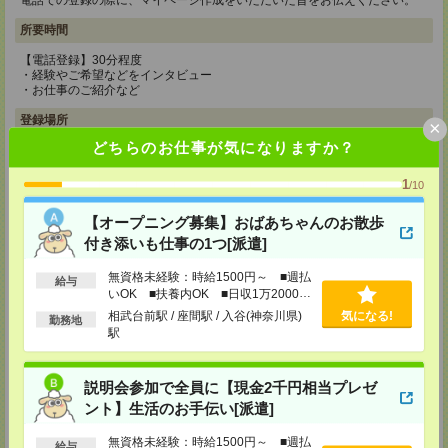
電話での登録の際に、マイページ作成をいただいた旨をお伝えください。
所要時間
【電話登録】30分程度
・経験やご希望などをインタビュー
・お仕事のご紹介など
登録場所
×
どちらのお仕事が気になりますか？
CS新宿支店
〒163-1517
1
/10
東京都新宿区西新宿 1-6-1 新宿エルタワー 17F
TEL：0120-659-458
MAIL：
CS_SHINJUKU@manpowergroup.jp
【オープニング募集】おばあちゃんのお散歩
担当：採用担当
付き添いも仕事の1つ[派遣]
CS立川支店
無資格未経験：時給1500円～ ■週払
給与
〒190-0012
いOK ■扶養内OK ■日収1万2000円
東京都立川市曙町2-34-7 ファーレイーストビル 8F
以上
TEL：0120-659-460
相武台前駅 / 座間駅 / 入谷(神奈川県)
気になる!
勤務地
MAIL：
CS_TACHIKAWA@manpowergroup.jp
駅
担当：採用担当
CS横浜支店
説明会参加で全員に【現金2千円相当プレゼ
〒220-8136
ント】生活のお手伝い[派遣]
神奈川県横浜市西区みなとみらい 2-2-1 横浜ランドマークタワー36F
TEL：0120-659-459
MAIL：
CS_YOKOHAMA@manpowergroup.jp
無資格未経験：時給1500円～ ■週払
給与