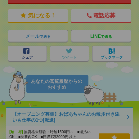
気になる！
電話応募
メール
LINE
で送る
で送る
シェア
ツイート
ブックマーク
あなたの閲覧履歴からの
おすすめ
【オープニング募集】おばあちゃんのお散歩付き添
いも仕事の1つ[派遣]
[給 与]
無資格未経験：時給1500円～ ■週払い
OK ■扶養内OK ■日収1万2000円以上