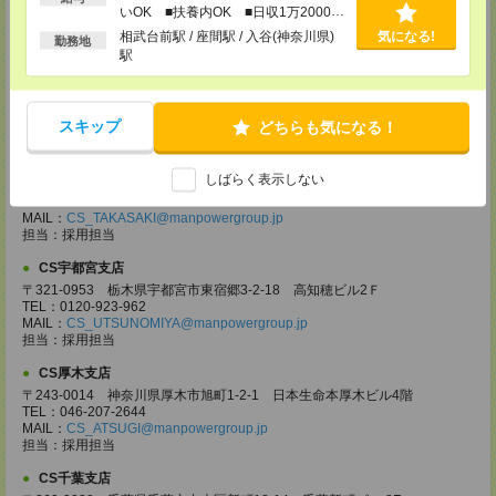
担当：採用担当
いOK ■扶養内OK ■日収1万2000円
以上
相武台前駅 / 座間駅 / 入谷(神奈川県)
気になる!
CS大宮支店
勤務地
駅
〒330-0854 埼玉県さいたま市大宮区桜木町 1-10-16 シーノ大宮ノース
ウイング 9階
TEL：0120-769-355
MAIL：
CS_OMIYA@manpowergroup.jp
スキップ
どちらも気になる！
担当：採用担当
CS高崎支店
しばらく表示しない
〒370-0831 群馬県高崎市あら町167 高崎第一生命ビルディング11Ｆ
TEL：027-320-6558
MAIL：
CS_TAKASAKI@manpowergroup.jp
担当：採用担当
CS宇都宮支店
〒321-0953 栃木県宇都宮市東宿郷3-2-18 高知穂ビル2Ｆ
TEL：0120-923-962
MAIL：
CS_UTSUNOMIYA@manpowergroup.jp
担当：採用担当
CS厚木支店
〒243-0014 神奈川県厚木市旭町1-2-1 日本生命本厚木ビル4階
TEL：046-207-2644
MAIL：
CS_ATSUGI@manpowergroup.jp
担当：採用担当
CS千葉支店