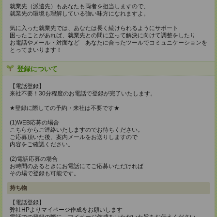
就業先（派遣先）もあなたも両者を担当しますので、
就業先の環境も理解している強い味方になれますよ。
気に入った就業先では、あなたは長く続けられるようにサポート
困ったことがあれば、就業先との間に立って解決に向けて調整をしたり
お電話やメール・対面など あなたに合ったツールでコミュニケーションを
とってまいります！
登録について
【電話登録】
来社不要！30分程度のお電話で登録が完了いたします。
★登録に際しての予約・来社は不要です★
(1)WEB応募の場合
こちらからご連絡いたしますのでお待ちください。
ご応募頂いた後、案内メールをお送りしますので
内容をご確認ください。
(2)電話応募の場合
お時間のあるときにお電話にてご応募いただければ
その場で登録も可能です。
持ち物
【電話登録】
弊社HPよりマイページ作成をお願いします