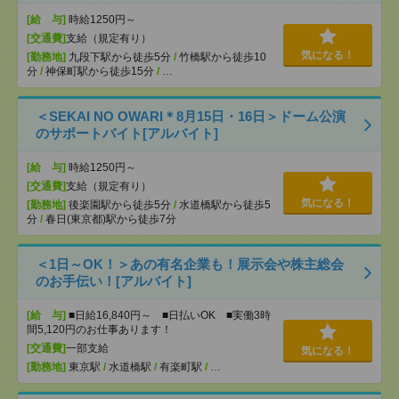
[給 与]
時給1250円～
[交通費]
支給（規定有り）
気になる！
[勤務地]
九段下駅から徒歩5分
/
竹橋駅から徒歩10
分
/
神保町駅から徒歩15分
/
…
＜SEKAI NO OWARI＊8月15日・16日＞ドーム公演
のサポートバイト[アルバイト]
[給 与]
時給1250円～
[交通費]
支給（規定有り）
気になる！
[勤務地]
後楽園駅から徒歩5分
/
水道橋駅から徒歩5
分
/
春日(東京都)駅から徒歩7分
＜1日～OK！＞あの有名企業も！展示会や株主総会
のお手伝い！[アルバイト]
[給 与]
■日給16,840円～ ■日払いOK ■実働3時
間5,120円のお仕事あります！
[交通費]
一部支給
気になる！
[勤務地]
東京駅
/
水道橋駅
/
有楽町駅
/
…