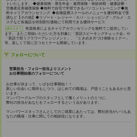
トいたします。 ◆健康保険・厚生年金・雇用保険・有給休暇・健康診断・
労働者災害補償保険 ◆無料で自宅で学習できるパソコントレーニング◆無
料キャリアカウンセリング ◆各種提携スクールのメニューを優待料金で受
講など【その他】◆リゾート・レジャー・スパ・ショッピング・グルメ・エ
ステなど各施設を特別割引価格にて利用できる優待サービス
有資格者によるキャリアカウンセリングを無料でご提供してい
ポイント！
ます。 またご登録いただいた方を対象に「英語スピーキングチェック会」や
「英語で習うフラワーアレンジメント」、「ときめき片づけ体験セミナー」
等、楽しくて役に立つセミナーも開催しています。
フォローについて
営業担当・フォロー担当よりコメント
お仕事開始後のフォローについて
お仕事が決まって、いざお仕事開始！！
新しい出会いに期待もしつつ、はじめての職場は、戸惑うこともあるかと思
います。
マンパワーグループのスタッフとして働くメリットの１つに、
弊社の担当があなたをフォローするという点があります。
マンパワースタッフさんとしてのご就業にあたっては、弊社担当がいつもあ
なたの職場・仕事に関しての相談役になります。