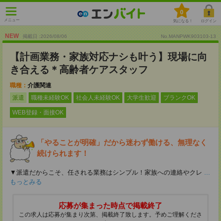
0
メニュー
気になる！
ログイン
NEW
掲載日 :2026
/
08
/
06
No.MANPWK903103-13
【計画業務・家族対応ナシも叶う】現場に向
き合える＊高齢者ケアスタッフ
職種：
介護関連
派遣
職種未経験OK
社会人未経験OK
大学生歓迎
ブランクOK
WEB登録・面接OK
「やることが明確」だから迷わず働ける、無理なく
続けられます！
▼派遣だからこそ、任される業務はシンプル！家族への連絡やクレ
...
もっとみる
応募が集まった時点で掲載終了
この求人は応募が集まり次第、掲載終了致します。予めご理解くださ