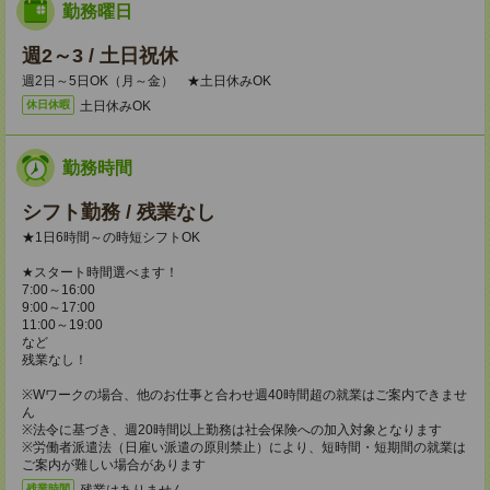
勤務曜日
週2～3 / 土日祝休
週2日～5日OK（月～金） ★土日休みOK
土日休みOK
休日休暇
勤務時間
シフト勤務 / 残業なし
★1日6時間～の時短シフトOK
★スタート時間選べます！
7:00～16:00
9:00～17:00
11:00～19:00
など
残業なし！
※Wワークの場合、他のお仕事と合わせ週40時間超の就業はご案内できませ
ん
※法令に基づき、週20時間以上勤務は社会保険への加入対象となります
※労働者派遣法（日雇い派遣の原則禁止）により、短時間・短期間の就業は
ご案内が難しい場合があります
残業はありません。
残業時間