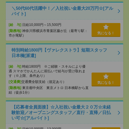
＼50代60代活躍中！／入社祝い金最大20万円☆[アル
バイト]
[給 与]
日給10,000円～15,500円
[勤務地]
神奈川県横浜市青葉区藤が丘（最寄り駅：
気になる！
市が尾駅）
特別時給1800円【ヴァレクストラ】短期スタッフ
日本橋[派遣]
[給 与]
時給1800円 ※ご経験・スキルにより優
遇 スマホでかんたんに前払いで給与が受け取れま
す（※上限、条件あり）
[交通費]
交通費全額支給（規定あり）
気になる！
[勤務地]
東京都中央区 東京メトロ 日本橋駅から直
結（徒歩1分）
【応募者全員面接】☆入社祝い金最大２０万☆未経
験歓迎／オープニングスタッフ／直行・直帰／日払
い可☆[アルバイト]