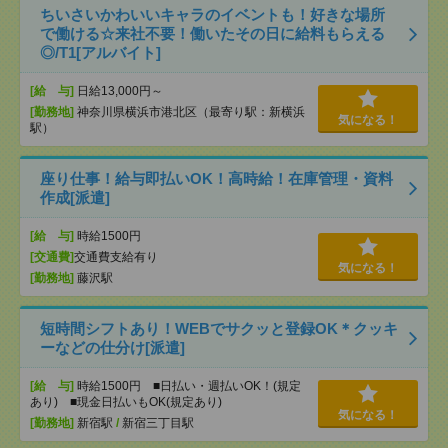
ちいさいかわいいキャラのイベントも！好きな場所
で働ける☆来社不要！働いたその日に給料もらえる
◎/T1[アルバイト]
[給 与]
日給13,000円～
[勤務地]
神奈川県横浜市港北区（最寄り駅：新横浜
気になる！
駅）
座り仕事！給与即払いOK！高時給！在庫管理・資料
作成[派遣]
[給 与]
時給1500円
[交通費]
交通費支給有り
気になる！
[勤務地]
藤沢駅
短時間シフトあり！WEBでサクッと登録OK＊クッキ
ーなどの仕分け[派遣]
[給 与]
時給1500円 ■日払い・週払いOK！(規定
あり) ■現金日払いもOK(規定あり)
気になる！
[勤務地]
新宿駅
/
新宿三丁目駅