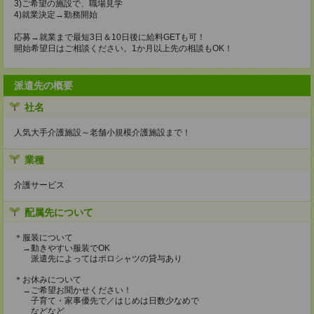
3)ご希望の施設で、職場見学
4)就業決定→勤務開始
応募→就業まで最短3日＆10日後に給料GETも可！
開始希望日はご相談ください。1か月以上先の相談もOK！
派遣先の概要
社名
人気大手介護施設～老舗小規模介護施設まで！
業種
介護サービス
配属先について
＊服装について
→動きやすい服装でOK
派遣先によってはポロシャツの貸与あり
＊お休みについて
→ご希望お聞かせください！
子育て・家事優先で／はじめは日数少なめで
などなど