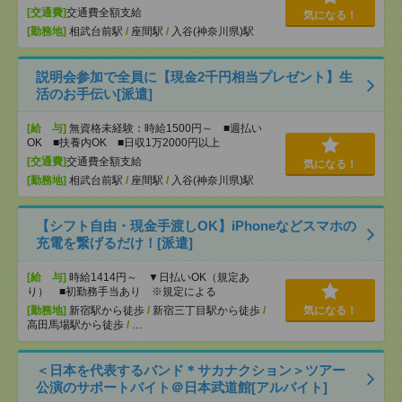
[交通費]
交通費全額支給
気になる！
[勤務地]
相武台前駅
/
座間駅
/
入谷(神奈川県)駅
説明会参加で全員に【現金2千円相当プレゼント】生
活のお手伝い[派遣]
[給 与]
無資格未経験：時給1500円～ ■週払い
OK ■扶養内OK ■日収1万2000円以上
[交通費]
交通費全額支給
気になる！
[勤務地]
相武台前駅
/
座間駅
/
入谷(神奈川県)駅
【シフト自由・現金手渡しOK】iPhoneなどスマホの
充電を繋げるだけ！[派遣]
[給 与]
時給1414円～ ▼日払いOK（規定あ
り） ■初勤務手当あり ※規定による
[勤務地]
新宿駅から徒歩
/
新宿三丁目駅から徒歩
/
気になる！
高田馬場駅から徒歩
/
…
＜日本を代表するバンド＊サカナクション＞ツアー
公演のサポートバイト＠日本武道館[アルバイト]