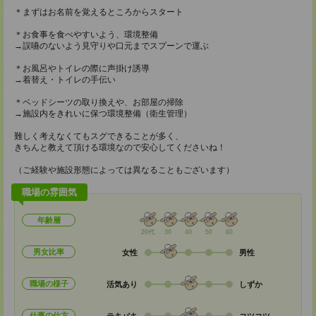
＊まずはお名前を覚えるところからスタート
＊お食事を食べやすいよう、環境整備
→誤嚥のないよう見守りや口元までスプーンで運ぶ
＊お風呂やトイレの際に声掛け誘導
→着替え・トイレの手伝い
＊ベッドシーツの取り換えや、お部屋の掃除
→施設内をきれいに保つ環境整備（衛生管理）
難しく考えなくてもスグできることが多く、
きちんと教えて頂ける環境なので安心してくださいね！
（ご経験や施設形態によっては異なることもございます）
職場の雰囲気
年齢層
20代
30
40
50
60
男女比率
女性
男性
職場の様子
活気あり
しずか
仕事の仕方
テキパキ
コツコツ