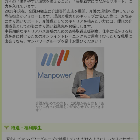
方々の『働きやすい環境を整えること』『長期就労につながるサポート』に
力を入れています。
2023年現在、全国34拠点に介護専門支店を展開。介護の現場を理解している
専任担当がフォローします。理想と現実とのギャップに悩んだ際は、お悩み
に寄り添いサポート。介護職としてのキャリアを積みたい方には、理想の介
護職員としての姿に寄り添い就業先をお探しします。
中長期的なキャリアパス形成のための資格取得支援制度、仕事に活かせる知
識を身に付けるためのオンライントレーニングもご用意！ぴったりな職場に
出会うなら、マンパワーグループを是非お選びください！
介護が初めての方も、ご経験がある方も！あ
なたに合った職場をご紹介させていただきま
す！
待遇・福利厚生
安心してマンパワーグループで就業していただけるようにしっかりとサポー