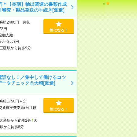
00円＊【長期】輸出関連の書類作成
引審査・製品発送の手続き[派遣]
時給2400円 月収
472円
気になる！
全額支給
20～25万円
三鷹駅から徒歩9分
電話なし！／集中して働けるコツ
データチェック@大崎[派遣]
時給1750円＋交
交通費実費支給(当社規
気になる！
大崎駅から徒歩2分
/
大
駅から徒歩8分