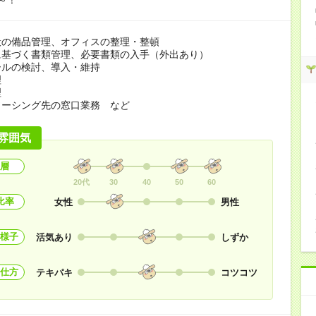
般の備品管理、オフィスの整理・整頓
に基づく書類管理、必要書類の入手（外出あり）
ールの検討、導入・維持
理
理
ソーシング先の窓口業務 など
雰囲気
層
20代
30
40
50
60
比率
女性
男性
様子
活気あり
しずか
仕方
テキパキ
コツコツ