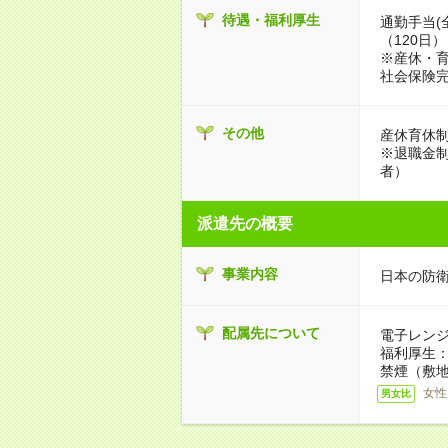
待遇・福利厚生
通勤手当(
（120日）
※産休・
社会保険
その他
産休育休
※退職金
者）
派遣先の概要
事業内容
日本の防
配属先について
電子レン
福利厚生
禁煙（敷地
女性
男女比