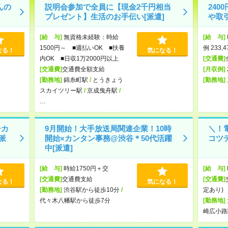
んの
説明会参加で全員に【現金2千円相当
24
プレゼント】生活のお手伝い[派遣]
や取
[給 与]
無資格未経験：時給
[給 与]
1500円～ ■週払いOK ■扶養
例 233,
なる！
気になる！
内OK ■日収1万2000円以上
[交通費]
[交通費]
交通費全額支給
[月収例]
[勤務地]
錦糸町駅
/
とうきょう
[勤務地]
スカイツリー駅
/
京成曳舟駅
/
…
ーカ
9月開始！大手放送局関連企業！10時
＼！
派
開始×カンタン事務@渋谷＊50代活躍
コツ
中[派遣]
[給 与]
時給1750円＋交
[給 与]
[交通費]
交通費支給
[交通費]
なる！
気になる！
[勤務地]
渋谷駅から徒歩10分
/
定あり)
代々木八幡駅から徒歩7分
[勤務地]
崎広小路