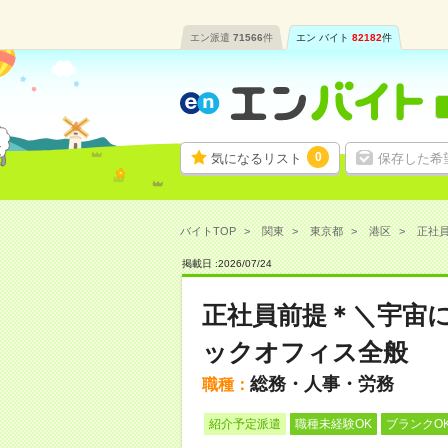
エン派遣
71566
件
エン バイト
82182
件
0
気になるリスト
保存した希
バイトTOP
関東
東京都
港区
正社員
掲載日 :
2026
/
07
/
24
正社員前提＊＼宇宙
ックオフィス全般
総務・人事・労務
職種：
紹介予定派遣
職種未経験OK
ブランクO