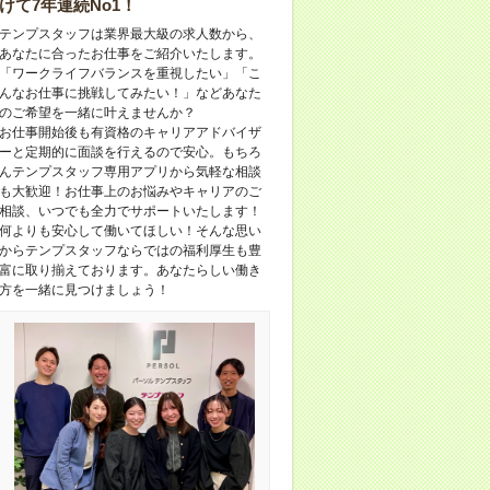
けて7年連続No1！
テンプスタッフは業界最大級の求人数から、
あなたに合ったお仕事をご紹介いたします。
「ワークライフバランスを重視したい」「こ
んなお仕事に挑戦してみたい！」などあなた
のご希望を一緒に叶えませんか？
お仕事開始後も有資格のキャリアアドバイザ
ーと定期的に面談を行えるので安心。もちろ
んテンプスタッフ専用アプリから気軽な相談
も大歓迎！お仕事上のお悩みやキャリアのご
相談、いつでも全力でサポートいたします！
何よりも安心して働いてほしい！そんな思い
からテンプスタッフならではの福利厚生も豊
富に取り揃えております。あなたらしい働き
方を一緒に見つけましょう！