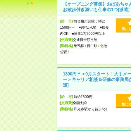
【オープニング募集】おばあちゃ
お散歩付き添いも仕事の1つ[派遣]
[給 与]
無資格未経験：時給
1500円～ ■週払いOK ■扶養
気に
内OK ■日収1万2000円以上
[交通費]
交通費全額支給
[勤務地]
巣鴨駅
/
目白駅
/
北池
袋駅
/
…
1800円＊＜9月スタート！大手メ
ー＞キャリア相談＆研修の事務局[
遣]
[給 与]
時給1800円
[交通費]
全額支給
気に
[勤務地]
和光市駅から徒歩5分