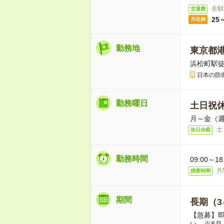
全額
交通費
25
月収例
勤務地
東京都
浜松町駅徒
日本の防
勤務曜日
土日祝
月～金（週
土
休日休暇
勤務時間
09:00～
月
残業時間
期間
長期（3
【急募】即
い ※8月