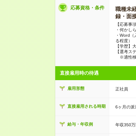
応募資格・条件
職種未経験
録・面接
【応募事
・何かし
・Word
る程度）
【学歴】
【選考ステ
※適性検
直接雇用時の待遇
雇用形態
正社員
直接雇用される時期
6ヶ月の派
給与・年収例
年収350