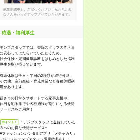
就業期間中も、ご安心ください！私たちがみ
なさんをバックアップさせていただきます。
待遇・福利厚生
テンプスタッフでは、登録スタッフの皆さま
に安心してはたらいていただくため、
社会保険・定期健康診断をはじめとした福利
厚生を取り揃えています。
有給休暇は全日・半日の2種類が取得可能、
その他、産前産後・育児休業など各種休暇制
度があります。
皆さまの日常をサポートする家事支援や、
休日を彩る旅行や各種施設が割引になる優待
サービスをご用意！
~テンプスタッフに登録している
ポイント！
方へのお得な優待サービス~
■ファッションレンタルアプリ「メチャカリ」
└パーソルテンプスタッフ限定特典あり！