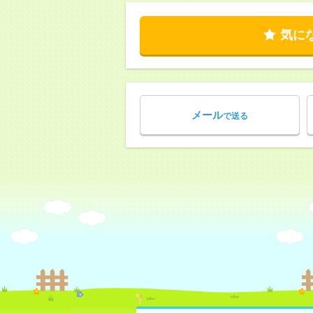
気に
メール
で送る