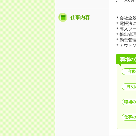
仕事内容
＊会社全
＊電帳法
＊導入ツ
＊輸出管
＊勤怠管
＊アウト
職場の
年齢
男女
職場の
仕事の