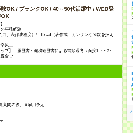
OK / ブランクOK / 40～50代活躍中 / WEB登
OK
項】
らの事務経験
（入力、表作成程度）/ Excel（表作成、カンタンな関数を扱え
大卒以上
ップ】 履歴書・職務経歴書による書類選考→面接1回～2回
査含む
遣期間の後、直雇用予定
万円