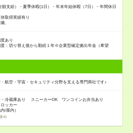
全額支給）・夏季休暇(1日）・年末年始休暇（7日）・年間休日
育休取得実績有り
完備、
制度あり
制度：切り替え後から勤続１年※企業型確定拠出年金（希望
衛・航空・宇宙・セキュリティ分野を支える専門商社です♪
ジ・冷蔵庫あり スニーカーOK ワンコインお弁当あり
：ロッカー
内/屋内）
多め