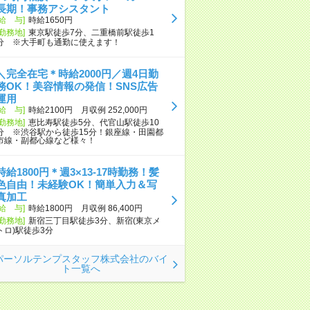
長期！事務アシスタント
[給 与]
時給1650円
[勤務地]
東京駅徒歩7分、二重橋前駅徒歩1
分 ※大手町も通勤に使えます！
＼完全在宅＊時給2000円／週4日勤
務OK！美容情報の発信！SNS広告
運用
[給 与]
時給2100円 月収例 252,000円
[勤務地]
恵比寿駅徒歩5分、代官山駅徒歩10
分 ※渋谷駅から徒歩15分！銀座線・田園都
市線・副都心線など様々！
時給1800円＊週3×13-17時勤務！髪
色自由！未経験OK！簡単入力＆写
真加工
[給 与]
時給1800円 月収例 86,400円
[勤務地]
新宿三丁目駅徒歩3分、新宿(東京メ
トロ)駅徒歩3分
パーソルテンプスタッフ株式会社のバイ
ト一覧へ