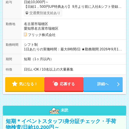
日給10,000円～
給与
【日給1，500円UP特典あり】 9月より前に入社&シフト登録す
ると 期間中(9/16~10/23) の日給がUP! 日給1万1500円でしっか
交通費別途支給あり
り稼げます♪ 【試用期間】試用期間なし
名古屋市瑞穂区
勤務地
愛知県名古屋市瑞穂区
フリック株式会社
シフト制
勤務時間
1日あたりの実働時間：最大8時間/日 ★勤務期間 2026年9月16
日~2026年10月23日 短期勤務OK! 期間中フル勤務できる方優遇
※週3~5日勤務(勤務日数応相談) ※期間前から勤務スタートも可
短期（1ヶ月以内）
期間
能です! ★勤務時間 8:00~17:00(休憩1時間) ※現場により変動あ
り ※夜勤シフトあり
日払いOK / 10名以上の大量募集
特徴
気になる！
応募する
詳細へ
未読
短期＊イベントスタッフ/身分証チェック・手荷
物検査/日給10,200円～