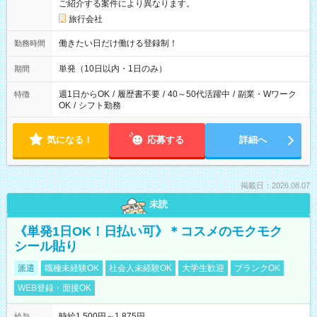
ご紹介する案件により異なります。
旅行会社
働きたい日だけ働ける登録制！
勤務時間
単発（10日以内・1日のみ）
期間
週1日からOK
/
履歴書不要
/
40～50代活躍中
/
副業・Wワーク
特徴
OK
/
シフト勤務
気になる！
応募する
詳細へ
掲載日：2026.08.07
未読
《単発1日OK！日払い可》＊コスメのモクモク
シール貼り
派遣
職種未経験OK
社会人未経験OK
大学生歓迎
ブランクOK
WEB登録・面接OK
時給1,500円～1,875円
給与