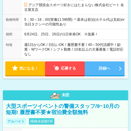
アジア競技会スポーツ好きにはたまらない株式会社ビート 名
古屋支店
5：30～18：00(実働11.5時間) ＊基本は前泊(ホテル代は支給)or
勤務時間
当日タクシーの可能性あり
9月24日、25日、26日の1日単発OK ※急募！
期間
週1日からOK
/
日払いOK
/
履歴書不要
/
40～50代活躍中
/
副
特徴
業・WワークOK
/
シフト勤務
/
10名以上の大量募集
/
電話対応
なし
気になる！
応募する
詳細へ
未読
大型スポーツイベントの警備スタッフ/9~10月の
短期! 履歴書不要★宿泊費全額無料
アルバイト
職種未経験OK