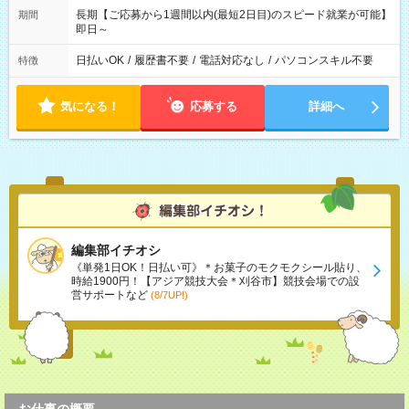
長期【ご応募から1週間以内(最短2日目)のスピード就業が可能】
期間
即日～
日払いOK
/
履歴書不要
/
電話対応なし
/
パソコンスキル不要
特徴
気になる！
応募する
詳細へ
編集部イチオシ
《単発1日OK！日払い可》＊お菓子のモクモクシール貼り、
時給1900円！【アジア競技大会＊刈谷市】競技会場での設
営サポートなど
(8/7UP!)