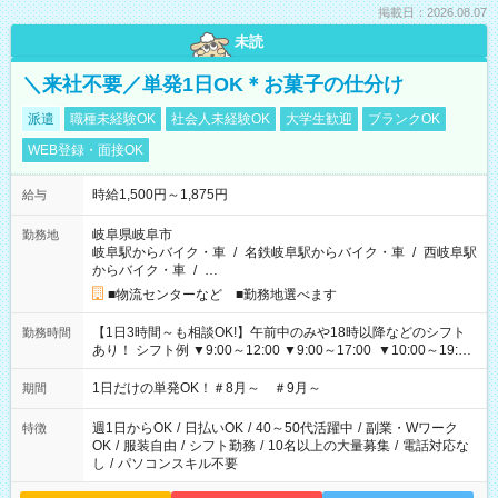
掲載日：2026.08.07
未読
＼来社不要／単発1日OK＊お菓子の仕分け
派遣
職種未経験OK
社会人未経験OK
大学生歓迎
ブランクOK
WEB登録・面接OK
時給1,500円～1,875円
給与
岐阜県岐阜市
勤務地
岐阜駅からバイク・車
/
名鉄岐阜駅からバイク・車
/
西岐阜駅
からバイク・車
/
…
■物流センターなど ■勤務地選べます
【1日3時間～も相談OK!】午前中のみや18時以降などのシフト
勤務時間
あり！ シフト例 ▼9:00～12:00 ▼9:00～17:00 ▼10:00～19:00
▼18:00～21:00
1日だけの単発OK！＃8月～ ＃9月～
期間
週1日からOK
/
日払いOK
/
40～50代活躍中
/
副業・Wワーク
特徴
OK
/
服装自由
/
シフト勤務
/
10名以上の大量募集
/
電話対応な
し
/
パソコンスキル不要