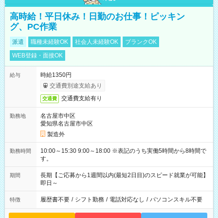
高時給！平日休み！日勤のお仕事！ピッキン
グ、PC作業
派遣
職種未経験OK
社会人未経験OK
ブランクOK
WEB登録・面接OK
時給1350円
給与
交通費別途支給あり
交通費支給有り
交通費
名古屋市中区
勤務地
愛知県名古屋市中区
製造外
10:00～15:30 9:00～18:00 ※表記のうち実働5時間から8時間で
勤務時間
す。
長期【ご応募から1週間以内(最短2日目)のスピード就業が可能】
期間
即日～
履歴書不要
/
シフト勤務
/
電話対応なし
/
パソコンスキル不要
特徴