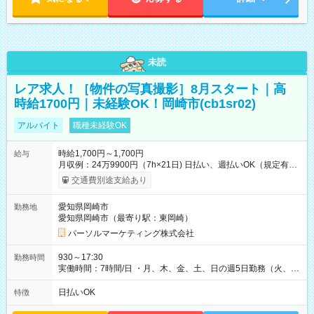
未読
レア求人！［物件の写真撮影］8月スタート｜高
時給1700円｜未経験OK！岡崎市(cb1sr02)
アルバイト
職種未経験OK
時給1,700円～1,700円
給与
月収例：24万9900円（7h×21日) 日払い、週払いOK（規定有
り） 【試用期間】試用期間なし
交通費別途支給あり
愛知県岡崎市
勤務地
愛知県岡崎市（最寄り駅：東岡崎）
パーソルマーケティング株式会社
930～17:30
勤務時間
実働時間：7時間/日 ・月、木、金、土、日の週5日勤務（火、水
は固定休です／夏季、年末年始等、長期休暇有り！） ・ワンシ
フト！ 残業ほぼナシ（0～5h/月）
日払いOK
特徴