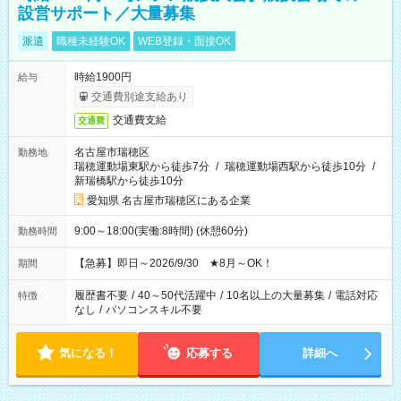
設営サポート／大量募集
派遣
職種未経験OK
WEB登録・面接OK
時給1900円
給与
交通費別途支給あり
交通費支給
交通費
名古屋市瑞穂区
勤務地
瑞穂運動場東駅から徒歩7分
/
瑞穂運動場西駅から徒歩10分
/
新瑞橋駅から徒歩10分
愛知県 名古屋市瑞穂区にある企業
9:00～18:00(実働:8時間) (休憩60分)
勤務時間
【急募】即日～2026/9/30 ★8月～OK！
期間
履歴書不要
/
40～50代活躍中
/
10名以上の大量募集
/
電話対応
特徴
なし
/
パソコンスキル不要
気になる！
応募する
詳細へ