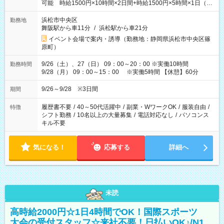
可能 時給1500円×10時間×2日間+時給1500円×5時間×1日（実
働8時間を越えた時給：1875円）
浜松市中央区
勤務地
舞阪駅から車11分
/
浜松駅から車21分
イベント会場で案内・誘導（勤務地：静岡県浜松市中央区篠
原町）
9/26（土）、27（日） 09：00～20：00 ※実働10時間
勤務時間
9/28（月） 09：00～15：00 ※実働5時間 【休憩】60分
9/26～9/28 ※3日間
期間
履歴書不要
/
40～50代活躍中
/
副業・WワークOK
/
服装自由
/
特徴
シフト勤務
/
10名以上の大量募集
/
電話対応なし
/
パソコンス
キル不要
気になる！
応募する
詳細へ
未読
高時給2000円☆1日4時間でOK！国際スポーツ
大会の受付スタッフ☆来社不要！日払いOK♪/N1