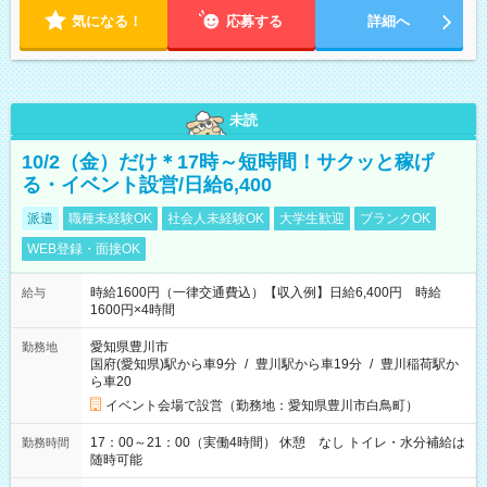
気になる！
応募する
詳細へ
未読
10/2（金）だけ＊17時～短時間！サクッと稼げ
る・イベント設営/日給6,400
派遣
職種未経験OK
社会人未経験OK
大学生歓迎
ブランクOK
WEB登録・面接OK
時給1600円（一律交通費込）【収入例】日給6,400円 時給
給与
1600円×4時間
愛知県豊川市
勤務地
国府(愛知県)駅から車9分
/
豊川駅から車19分
/
豊川稲荷駅か
ら車20
イベント会場で設営（勤務地：愛知県豊川市白鳥町）
17：00～21：00（実働4時間） 休憩 なし トイレ・水分補給は
勤務時間
随時可能