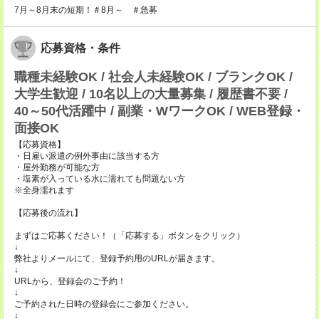
7月～8月末の短期！＃8月～ ＃急募
応募資格・条件
職種未経験OK / 社会人未経験OK / ブランクOK /
大学生歓迎 / 10名以上の大量募集 / 履歴書不要 /
40～50代活躍中 / 副業・WワークOK / WEB登録・
面接OK
【応募資格】
・日雇い派遣の例外事由に該当する方
・屋外勤務が可能な方
・塩素が入っている水に濡れても問題ない方
※全身濡れます
【応募後の流れ】
まずはご応募ください！（「応募する」ボタンをクリック）
↓
弊社よりメールにて、登録予約用のURLが届きます。
↓
URLから、登録会のご予約！
↓
ご予約された日時の登録会にご参加ください。
↓