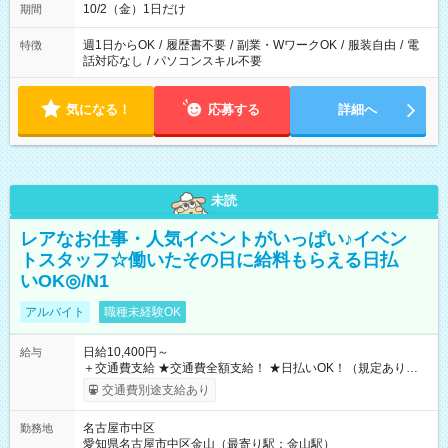
10/2（金）1日だけ
期間
週1日からOK
/
履歴書不要
/
副業・WワークOK
/
服装自由
/
電
特徴
話対応なし
/
パソコンスキル不要
気になる！
応募する
詳細へ
未読
レアなお仕事・人気イベントがいっぱい♪イベン
トスタッフ☆働いたその日に給料もらえる日払
いOK◎/N1
アルバイト
職種未経験OK
日給10,400円～
給与
＋交通費支給 ★交通費全額支給！ ★日払いOK！（規定あり） ┗
働いたその日に現金GET♪ お仕事後はコンビニATMから 日払
交通費別途支給あり
い分を引き落とせます！ 【試用期間】試用期間なし
名古屋市中区
勤務地
愛知県名古屋市中区金山（最寄り駅：金山駅）