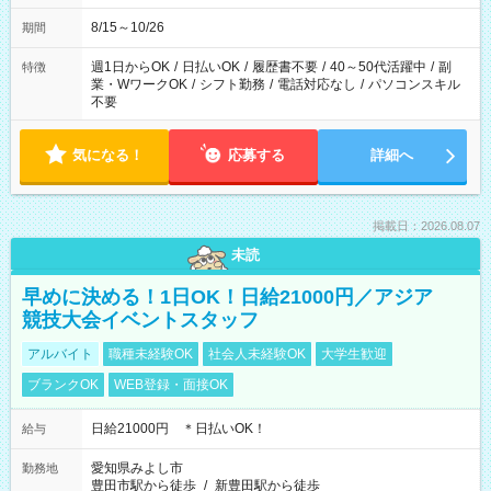
8/15～10/26
期間
週1日からOK
/
日払いOK
/
履歴書不要
/
40～50代活躍中
/
副
特徴
業・WワークOK
/
シフト勤務
/
電話対応なし
/
パソコンスキル
不要
気になる！
応募する
詳細へ
掲載日：2026.08.07
未読
早めに決める！1日OK！日給21000円／アジア
競技大会イベントスタッフ
アルバイト
職種未経験OK
社会人未経験OK
大学生歓迎
ブランクOK
WEB登録・面接OK
日給21000円 ＊日払いOK！
給与
愛知県みよし市
勤務地
豊田市駅から徒歩
/
新豊田駅から徒歩