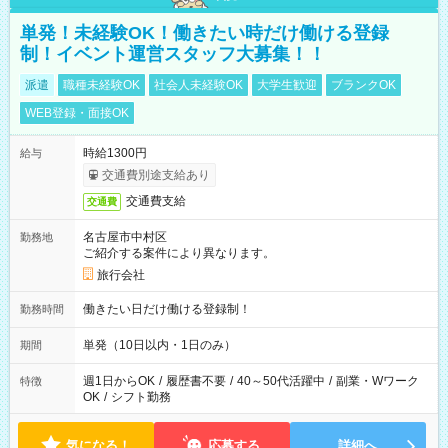
単発！未経験OK！働きたい時だけ働ける登録
制！イベント運営スタッフ大募集！！
派遣
職種未経験OK
社会人未経験OK
大学生歓迎
ブランクOK
WEB登録・面接OK
時給1300円
給与
交通費別途支給あり
交通費支給
交通費
名古屋市中村区
勤務地
ご紹介する案件により異なります。
旅行会社
働きたい日だけ働ける登録制！
勤務時間
単発（10日以内・1日のみ）
期間
週1日からOK
/
履歴書不要
/
40～50代活躍中
/
副業・Wワーク
特徴
OK
/
シフト勤務
気になる！
応募する
詳細へ