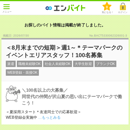
0
メニュー
気になる！
ログイン
お探しのバイト情報は掲載が終了しました。
掲載日 :2026
/
07
/
30
No.BACT5330062326001-3
＜8月末までの短期＞週1～＊テーマパークの
イベントエリアスタッフ！100名募集
派遣
職種未経験OK
社会人未経験OK
大学生歓迎
ブランクOK
WEB登録・面接OK
＼100名以上の大募集／
同世代の仲間が沢山夏の思い出にテーマパークで働
こう！
＜夏採用スタート＊友達同士での応募歓迎＞
WEB登録会実施中
...もっとみる