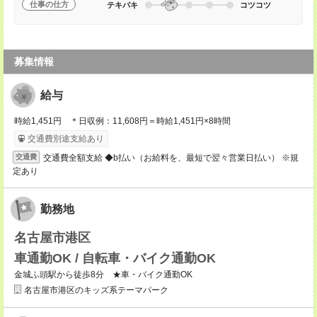
仕事の仕方
テキパキ
コツコツ
募集情報
給与
時給1,451円 ＊日収例：11,608円＝時給1,451円×8時間
交通費別途支給あり
交通費全額支給 ◆b払い（お給料を、最短で翌々営業日払い） ※規
交通費
定あり
勤務地
名古屋市港区
車通勤OK / 自転車・バイク通勤OK
金城ふ頭駅から徒歩8分 ★車・バイク通勤OK
名古屋市港区のキッズ系テーマパーク