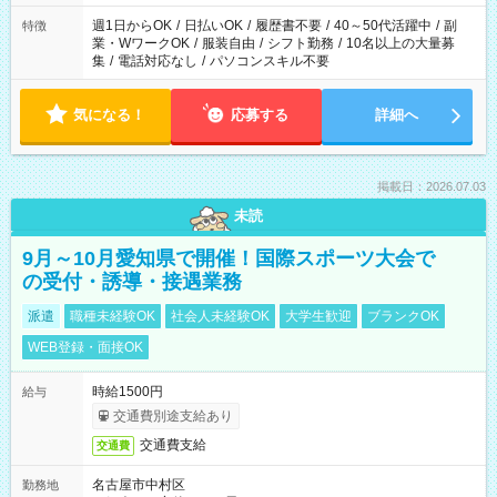
週1日からOK
/
日払いOK
/
履歴書不要
/
40～50代活躍中
/
副
特徴
業・WワークOK
/
服装自由
/
シフト勤務
/
10名以上の大量募
集
/
電話対応なし
/
パソコンスキル不要
気になる！
応募する
詳細へ
掲載日：2026.07.03
未読
9月～10月愛知県で開催！国際スポーツ大会で
の受付・誘導・接遇業務
派遣
職種未経験OK
社会人未経験OK
大学生歓迎
ブランクOK
WEB登録・面接OK
時給1500円
給与
交通費別途支給あり
交通費支給
交通費
名古屋市中村区
勤務地