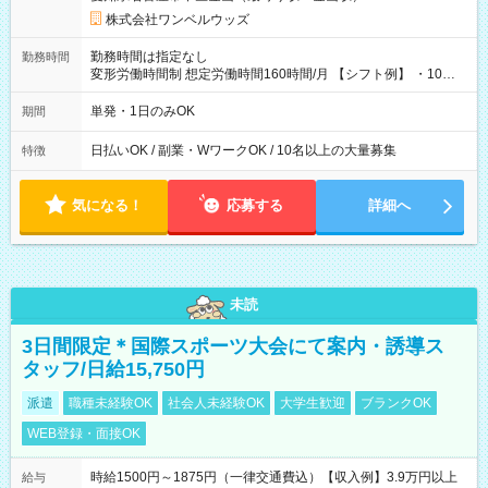
株式会社ワンベルウッズ
勤務時間は指定なし
勤務時間
変形労働時間制 想定労働時間160時間/月 【シフト例】 ・10：
00～20：00
単発・1日のみOK
期間
日払いOK / 副業・WワークOK / 10名以上の大量募集
特徴
気になる！
応募する
詳細へ
未読
3日間限定＊国際スポーツ大会にて案内・誘導ス
タッフ/日給15,750円
派遣
職種未経験OK
社会人未経験OK
大学生歓迎
ブランクOK
WEB登録・面接OK
時給1500円～1875円（一律交通費込）【収入例】3.9万円以上
給与