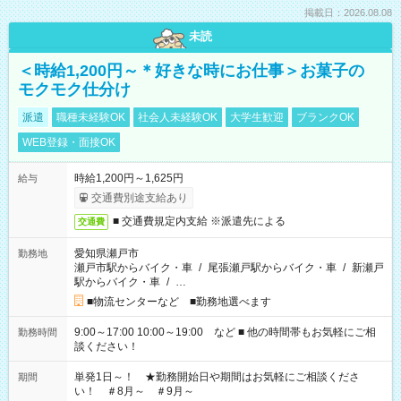
掲載日：2026.08.08
未読
＜時給1,200円～＊好きな時にお仕事＞お菓子の
モクモク仕分け
派遣
職種未経験OK
社会人未経験OK
大学生歓迎
ブランクOK
WEB登録・面接OK
時給1,200円～1,625円
給与
交通費別途支給あり
■ 交通費規定内支給 ※派遣先による
交通費
愛知県瀬戸市
勤務地
瀬戸市駅からバイク・車
/
尾張瀬戸駅からバイク・車
/
新瀬戸
駅からバイク・車
/
…
■物流センターなど ■勤務地選べます
9:00～17:00 10:00～19:00 など ■ 他の時間帯もお気軽にご相
勤務時間
談ください！
単発1日～！ ★勤務開始日や期間はお気軽にご相談くださ
期間
い！ ＃8月～ ＃9月～