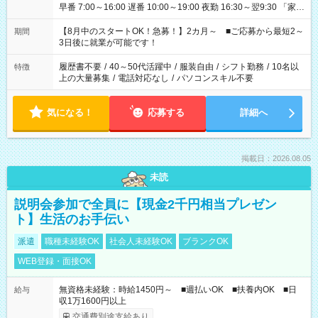
早番 7:00～16:00 遅番 10:00～19:00 夜勤 16:30～翌9:30 「家族
と休みを合わせたい」 「余裕を持って夕飯の準備がしたい」
「できれば残業はしたくない」 など、ご希望を教えてください
【8月中のスタートOK！急募！】2カ月～ ■ご応募から最短2～
期間
ね。 ※Wワーク希望の方へ 今ご覧のお仕事で希望する勤務時間
3日後に就業が可能です！
と、もう1つのお仕事の勤務時間。 合計で週40時間を超える場
合は応募できません。
履歴書不要
/
40～50代活躍中
/
服装自由
/
シフト勤務
/
10名以
特徴
上の大量募集
/
電話対応なし
/
パソコンスキル不要
気になる！
応募する
詳細へ
掲載日：2026.08.05
未読
説明会参加で全員に【現金2千円相当プレゼン
ト】生活のお手伝い
派遣
職種未経験OK
社会人未経験OK
ブランクOK
WEB登録・面接OK
無資格未経験：時給1450円～ ■週払いOK ■扶養内OK ■日
給与
収1万1600円以上
交通費別途支給あり