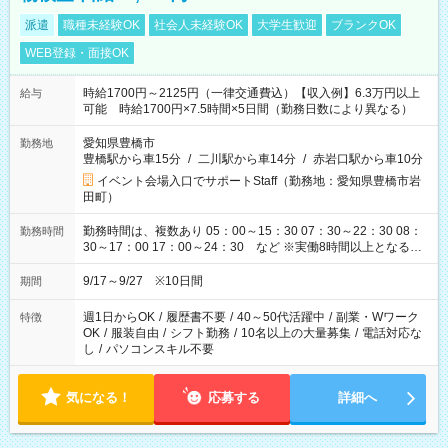
派遣
職種未経験OK
社会人未経験OK
大学生歓迎
ブランクOK
WEB登録・面接OK
時給1700円～2125円（一律交通費込）【収入例】6.3万円以上
給与
可能 時給1700円×7.5時間×5日間（勤務日数により異なる）
愛知県豊橋市
勤務地
豊橋駅から車15分
/
二川駅から車14分
/
赤岩口駅から車10分
イベント会場入口でサポートStaff（勤務地：愛知県豊橋市岩
田町）
勤務時間は、複数あり 05：00～15：30 07：30～22：30 08：
勤務時間
30～17：00 17：00～24：30 など ※実働8時間以上となる勤
務もあります。 【休憩】60分+他休憩あり 交替で取得します。
安全面に配慮しこまめな休憩があります。
9/17～9/27 ※10日間
期間
週1日からOK
/
履歴書不要
/
40～50代活躍中
/
副業・Wワーク
特徴
OK
/
服装自由
/
シフト勤務
/
10名以上の大量募集
/
電話対応な
し
/
パソコンスキル不要
気になる！
応募する
詳細へ