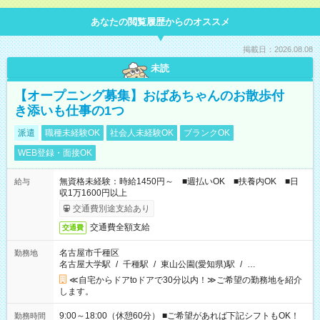
あなたの閲覧履歴からのオススメ
掲載日：2026.08.08
未読
【オープニング募集】おばあちゃんのお散歩付
き添いも仕事の1つ
派遣
職種未経験OK
社会人未経験OK
ブランクOK
WEB登録・面接OK
無資格未経験：時給1450円～ ■週払いOK ■扶養内OK ■日
給与
収1万1600円以上
交通費別途支給あり
交通費全額支給
交通費
名古屋市千種区
勤務地
名古屋大学駅
/
千種駅
/
東山公園(愛知県)駅
/
…
≪自宅からドアtoドアで30分以内！≫ご希望の勤務地を紹介
します。
9:00～18:00（休憩60分） ■ご希望があれば下記シフトもOK！
勤務時間