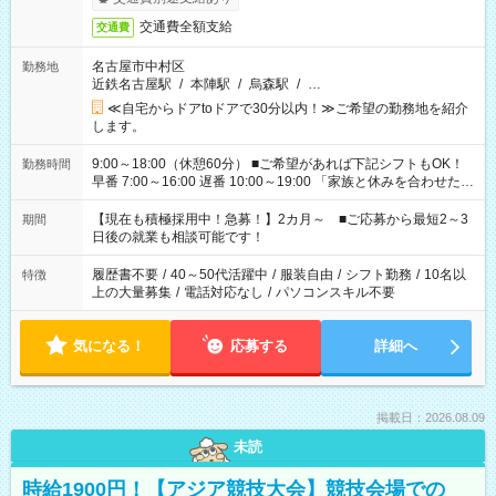
交通費全額支給
交通費
名古屋市中村区
勤務地
近鉄名古屋駅
/
本陣駅
/
烏森駅
/
…
≪自宅からドアtoドアで30分以内！≫ご希望の勤務地を紹介
します。
9:00～18:00（休憩60分） ■ご希望があれば下記シフトもOK！
勤務時間
早番 7:00～16:00 遅番 10:00～19:00 「家族と休みを合わせた
い」 「余裕を持って夕飯の準備がしたい」 「できれば残業はし
たくない」 など、ご希望を教えてくださいね。 ※Wワーク希望
【現在も積極採用中！急募！】2カ月～ ■ご応募から最短2～3
期間
の方へ 今ご覧のお仕事で希望する勤務時間と、もう1つのお仕事
日後の就業も相談可能です！
の勤務時間。 合計で週40時間を超える場合は応募できません。
履歴書不要
/
40～50代活躍中
/
服装自由
/
シフト勤務
/
10名以
特徴
上の大量募集
/
電話対応なし
/
パソコンスキル不要
気になる！
応募する
詳細へ
掲載日：2026.08.09
未読
時給1900円！【アジア競技大会】競技会場での