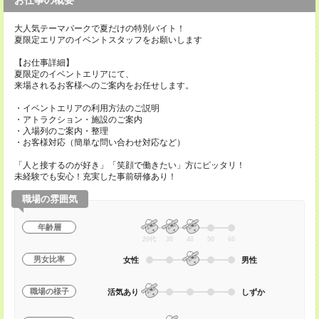
お仕事の概要
大人気テーマパークで夏だけの特別バイト！
夏限定エリアのイベントスタッフをお願いします
【お仕事詳細】
夏限定のイベントエリアにて、
来場されるお客様へのご案内をお任せします。
・イベントエリアの利用方法のご説明
・アトラクション・施設のご案内
・入場列のご案内・整理
・お客様対応（簡単な問い合わせ対応など）
「人と接するのが好き」「笑顔で働きたい」方にピッタリ！
未経験でも安心！充実した事前研修あり！
職場の雰囲気
年齢層
20代
30
40
50
60
男女比率
女性
男性
職場の様子
活気あり
しずか