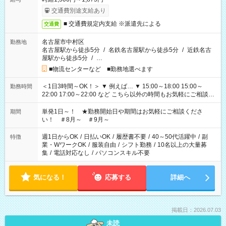
交通費別途支給あり
■ 交通費規定内支給 ※派遣先による
交通費
名古屋市中村区
勤務地
名古屋駅から徒歩5分
/
名鉄名古屋駅から徒歩5分
/
近鉄名古
屋駅から徒歩5分
/
…
■物流センターなど ■勤務地選べます
＜1日3時間～OK！＞ ▼ 例えば… ▼ 15:00～18:00 15:00～
勤務時間
22:00 17:00～22:00 など こちら以外の時間もお気軽にご相談く
ださい！
単発1日～！ ★勤務開始日や期間はお気軽にご相談くださ
期間
い！ ＃8月～ ＃9月～
週1日からOK
/
日払いOK
/
履歴書不要
/
40～50代活躍中
/
副
特徴
業・WワークOK
/
服装自由
/
シフト勤務
/
10名以上の大量募
集
/
電話対応なし
/
パソコンスキル不要
気になる！
応募する
詳細へ
掲載日：2026.07.03
未読