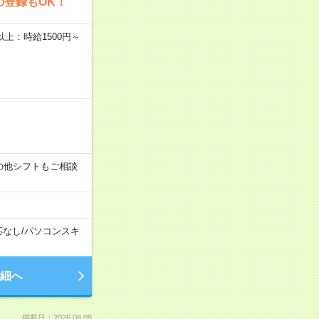
の登録もOK！
者以上：時給1500円～
す！その他シフトもご相談
応なし
/
パソコンスキ
細へ
掲載日：2026.08.08