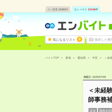
エン派遣
15490
件
エン バイト
22168
件
0
気になるリスト
保存した希
バイトTOP
東海
愛知県
中区
＜未経
掲載日 :
2026
/
07
/
06
＜未経
師事務
派遣
職種未経