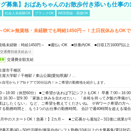
グ募集】おばあちゃんのお散歩付き添いも仕事の
K
社会人未経験OK
ブランクOK
WEB登録・面接OK
～OK≫無資格・未経験でも時給1450円～！土日祝休みもOK
資格未経験：時給1450円～ ■週払いOK ■扶養内OK ■日収1万1600円以上
交通費別途支給あり
交通費全額支給
通費
古屋市千種区
古屋大学駅
/
千種駅
/
東山公園(愛知県)駅
/
…
≪自宅からドアtoドアで30分以内！≫ご希望の勤務地を紹介します。
00～18:00（休憩60分） ■ご希望があれば下記シフトもOK！ 早番 7:00～16:00 遅
勤 16:30～翌9:30 「家族と休みを合わせたい」 「余裕を持って夕飯の準備
業はしたくない」 など、ご希望を教えてくださいね。 ※Wワーク希望の方へ
する勤務時間と、もう1つのお仕事の勤務時間。 合計で週40時間を超える場
8月中のスタートOK！急募！】2カ月～ ■ご応募から最短2～3日後に就業が
歴書不要
/
40～50代活躍中
/
服装自由
/
シフト勤務
/
10名以上の大量募集
/
電話対応