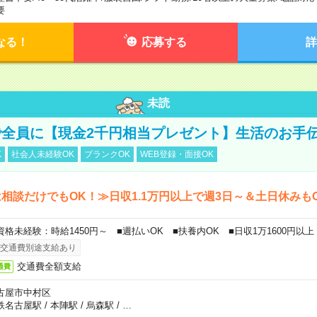
要
なる！
応募する
詳
未読
全員に【現金2千円相当プレゼント】生活のお手
K
社会人未経験OK
ブランクOK
WEB登録・面接OK
相談だけでもOK！≫日収1.1万円以上で週3日～＆土日休みも
資格未経験：時給1450円～ ■週払いOK ■扶養内OK ■日収1万1600円以上
交通費別途支給あり
交通費全額支給
通費
古屋市中村区
鉄名古屋駅
/
本陣駅
/
烏森駅
/
…