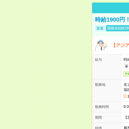
時給1900
派遣
職種未経験O
【アジ
時給
給与
交
名
勤務地
瑞
9:
勤務時間
【
期間
履
特徴