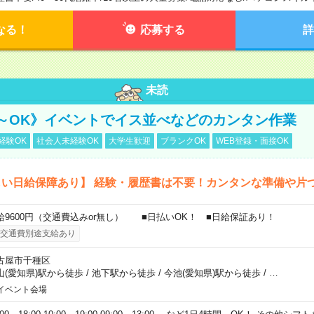
なる！
応募する
詳
未読
～OK》イベントでイス並べなどのカンタン作業
経験OK
社会人未経験OK
大学生歓迎
ブランクOK
WEB登録・面接OK
しい日給保障あり】 経験・履歴書は不要！カンタンな準備や片
給9600円（交通費込みor無し） ■日払いOK！ ■日給保証あり！
交通費別途支給あり
古屋市千種区
山(愛知県)駅から徒歩
/
池下駅から徒歩
/
今池(愛知県)駅から徒歩
/
…
イベント会場