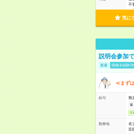
不
気に
説明会参加で
派遣
職種未経験O
≪まずは
無
給与
交
名
勤務地
近