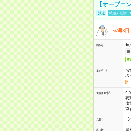
【オープニン
派遣
職種未経験O
≪週3日
無
給与
交
名
勤務地
名
9:
勤務時間
夜
残
望
【
期間
履
特徴