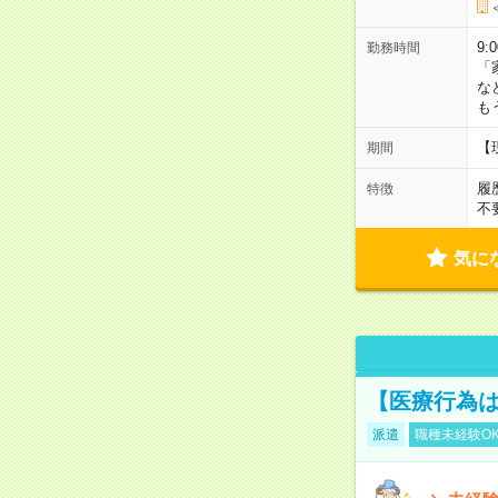
9:
勤務時間
「
な
も
【
期間
履
特徴
不
気に
【医療行為は
派遣
職種未経験O