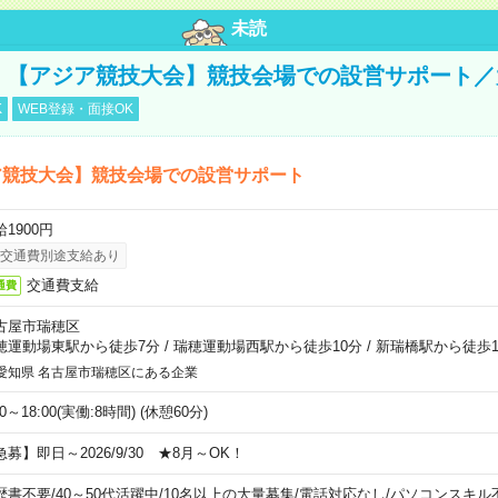
未読
円！【アジア競技大会】競技会場での設営サポート
K
WEB登録・面接OK
ア競技大会】競技会場での設営サポート
1900円
交通費別途支給あり
交通費支給
通費
古屋市瑞穂区
穂運動場東駅から徒歩7分
/
瑞穂運動場西駅から徒歩10分
/
新瑞橋駅から徒歩1
愛知県 名古屋市瑞穂区にある企業
00～18:00(実働:8時間) (休憩60分)
急募】即日～2026/9/30 ★8月～OK！
歴書不要
/
40～50代活躍中
/
10名以上の大量募集
/
電話対応なし
/
パソコンスキル