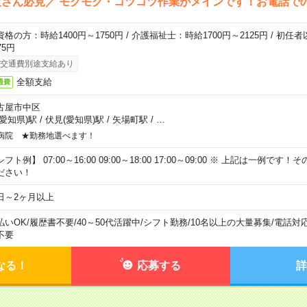
さん必見／ モクモク・コツコツ作業がメインです！お電話で
資格の方：時給1400円～1750円 / 介護福祉士：時給1700円～2125円 / 初任
75円
交通費別途支給あり
全額支給
通費
古屋市中区
(愛知県)駅
/
伏見(愛知県)駅
/
矢場町駅
/
…
病院 ★勤務地選べます！
フト例】 07:00～16:00 09:00～18:00 17:00～09:00 ※ 上記は一例で
ださい！
日～2ヶ月以上
払いOK
/
履歴書不要
/
40～50代活躍中
/
シフト勤務
/
10名以上の大量募集
/
電話対
不要
なる！
応募する
詳