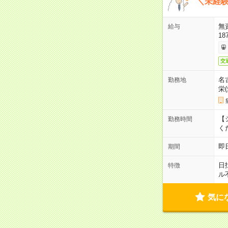
＼未経験
無
給与
18
交
名
勤務地
栄
【シ
勤務時間
く
即
期間
日
特徴
ル
気に