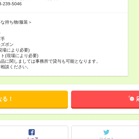
-239-5046
な持ち物/服装＞
ー
軍手
長ズボン
現場により必要)
ト(現場により必要)
備品に関しましては事務所で貸与も可能となります。
ご相談ください。
なる！
シェア
ツイート