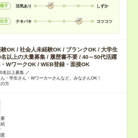
様子
活気あり
しずか
仕方
テキパキ
コツコツ
OK / 社会人未経験OK / ブランクOK / 大学生
10名以上の大量募集 / 履歴書不要 / 40～50代活躍
副業・WワークOK / WEB登録・面接OK
10名以上募集 ／
ん・学生さん・Wワーカーさんなど、みなさんOK！
上の方
険
度
証
不要
支給
与
制度