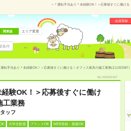
＜＊運転手当あり＊未経験OK！＞応募後すぐに働ける！オ
会員登録
エリア変更
関東版
望条件
運転手当あり＊未経験OK！＞応募後すぐに働ける！オフィス家具の施工業務(111353387
No.HADXK307
未経験OK！＞応募後すぐに働け
施工業務
タッフ
OK
大学生歓迎
ブランクOK
WEB登録・面接OK