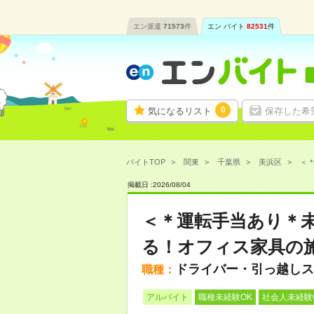
エン派遣
71573
件
エン バイト
82531
件
0
気になるリスト
保存した希
バイトTOP
関東
千葉県
美浜区
＜＊
掲載日 :
2026
/
08
/
04
＜＊運転手当あり＊
る！オフィス家具の
ドライバー・引っ越しス
職種：
アルバイト
職種未経験OK
社会人未経験