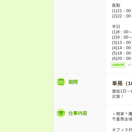
夜勤
(1)21：0
(2)22：0
半日
(1)8：00
(2)9：00
(3)13：0
(4)14：0
(5)18：0
(6)20：0
イ
残業時間
期間
単発（1
激短1日～
次第！
仕事内容
＜簡単＊
千葉県全
オフィス