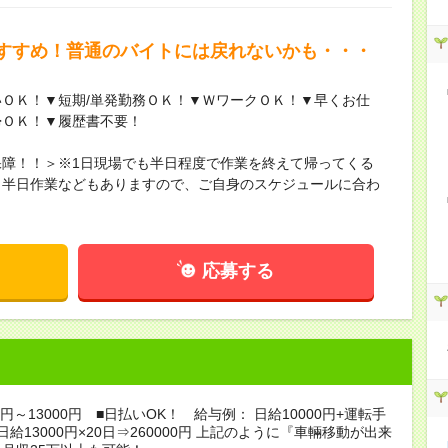
すすめ！普通のバイトには戻れないかも・・・
ＯＫ！▼短期/単発勤務ＯＫ！▼ＷワークＯＫ！▼早くお仕
帰ＯＫ！▼履歴書不要！
障！！＞※1日現場でも半日程度で作業を終えて帰ってくる
※半日作業などもありますので、ご自身のスケジュールに合わ
！
応募する
0円～13000円 ■日払いOK！ 給与例： 日給10000円+運転手
 日給13000円×20日⇒260000円 上記のように『車輛移動が出来