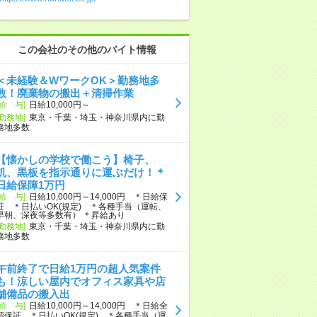
この会社のその他のバイト情報
＜未経験＆WワークOK＞勤務地多
数！廃棄物の搬出＋清掃作業
[給 与]
日給10,000円～
[勤務地]
東京・千葉・埼玉・神奈川県内に勤
務地多数
【懐かしの学校で働こう】椅子、
机、黒板を指示通りに運ぶだけ！＊
日給保障1万円
[給 与]
日給10,000円～14,000円 ＊日給保
証 ＊日払いOK(規定) ＊各種手当（運転、
早朝、深夜等多数有） ＊昇給あり
[勤務地]
東京・千葉・埼玉・神奈川県内に勤
務地多数
午前終了で日給1万円の超人気案件
も！涼しい屋内でオフィス家具や店
舗備品の搬入出
[給 与]
日給10,000円～14,000円 ＊日給全
額保証 ＊日払いOK(規定) ＊各種手当（運