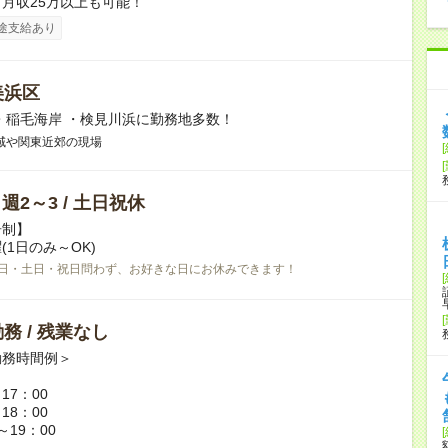
月収25万以上も可能！
途支給あり
美浜区
・稲毛海岸 ・検見川浜に勤務地多数！
域や関東近郊の現場
/ 週2～3 / 土日祝休
告制】
(1日のみ～OK)
日・土日・祝日問わず、お好きな日にお休みできます！
務 / 残業なし
勤務時間例＞
～17：00
～18：00
0～19：00