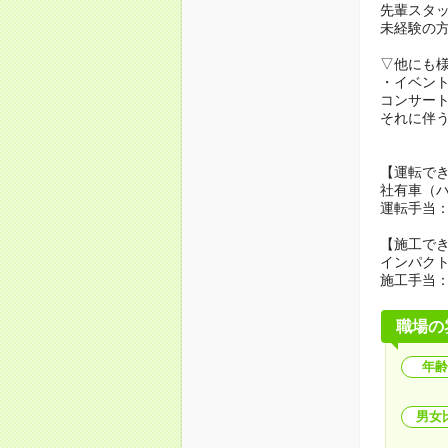
先輩スタ
未経験の
▽他にも
・イベン
コンサー
それに伴う
【運転で
社有車（
運転手当：
【施工で
インパク
施工手当：
職場の
年齢
男女