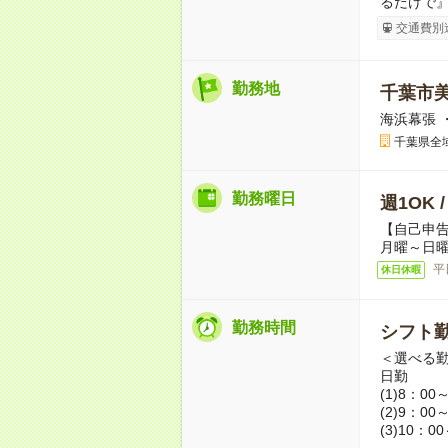
るだけで』
交通費別
勤務地
千葉市
海浜幕張 
千葉県全
勤務曜日
週1OK 
【自己申
月曜～日曜
平
休日休暇
勤務時間
シフト勤
＜選べる
日勤
(1)8：00
(2)9：00
(3)10：0