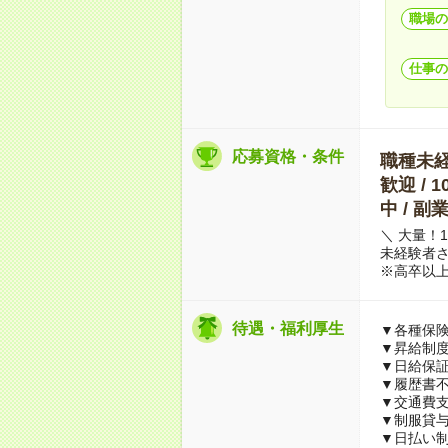
職場の
仕事の
応募資格・条件
職種未経験
歓迎 / 
中 / 
＼ 大量！
未経験者さ
※高卒以
待遇・福利厚生
▼各種保
▼昇給制
▼日給保
▼履歴書
▼交通費
▼制服貸
▼日払い