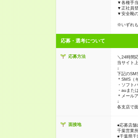
▼各種手
▼正社員
▼安全靴
※いずれ
応募・選考について
応募方法
＼24時間
当サイト
↓
下記のSM
＊SMS（
・ソフトバ
・auまたはd
＊メールアド
↓
各支店で
面接地
●応募店舗
千葉営業
●千葉県千葉