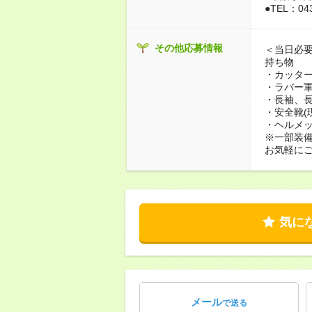
●TEL：043
その他応募情報
＜当日必要
持ち物
・カッタ
・ラバー
・長袖、
・安全靴(
・ヘルメッ
※一部装
お気軽に
気に
メール
で送る