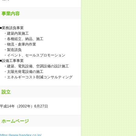
事業内容
■業務請負事業
・建築内装施工
・各種組立、納品、施工
・物流・倉庫内作業
・製造請負
・イベント、セールスプロモーション
■設備工事事業
・建築、電気設備、空調設備の設計施工
・太陽光発電設備の施工
・エネルギーコスト削減コンサルティング
設立
平成14年（2002年）6月27日
ホームページ
https://www.handex.co.jp/