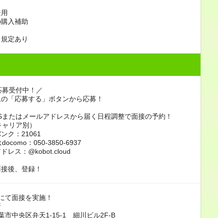
当
登用
の購入補助
も規定あり
応募受付中！／
上の「応募する」ボタンから応募！
Sまたはメールアドレスから届く日程調整で面接の予約！
キャリア別）
ンク：21061
ocomo：050-3850-6937
レス：@kobot.cloud
面接後、登録！
にて面接を実施！
所
市中央区弁天1-15-1 細川ビル2F-B