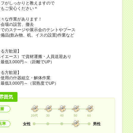
ッフがしっかりと教えますので
方もご安心ください＊
様々な作業があります！
ト会場の設営、撤去
トでのステージや展示会のテントやブース
備品(飲み物、机、イスの設置)作業など
きる方歓迎】
ハイエース）で資材運搬・人員送迎あり
最低3,000円～（距離でUP）
きる方歓迎】
ト使用の什器組立・解体作業
最低3,000円～（習熟度でUP）
雰囲気
層
20代
30
40
50
60
比率
女性
男性