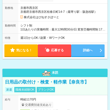
京都市西京区
勤務地
京都府京都市西京区桂春日町14-7（最寄り駅：阪急桂駅）
株式会社はぴねすさぽーと
シフト制
勤務時間
1日あたりの実働時間：最大12時間30分/日 変形労働時間制 17：
00～翌9：00（休憩時間3.5時間) 一日の実働時間：12.5時間 想
定労働時間：37.5時間/週 ＊曜日相談：可 ＊労働日数相談：可
週1日からOK / 副業・WワークOK
特徴
気になる！
応募する
詳細へ
未読
日用品の取付け・検査・軽作業【奈良市】
派遣
職種未経験OK
ブランクOK
時給1170円
給与
交通費別途支給あり