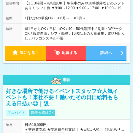
【1日3時間～も相談OK!】午前中のみや18時以降などのシフト
勤務時間
あり！ シフト例 ▼9:00～12:00 ▼9:00～17:00 ▼10:00～19:00
▼18:00～21:00
1日だけの単発OK！＃8月～ ＃9月～
期間
週1日からOK
/
日払いOK
/
40～50代活躍中
/
副業・Wワーク
特徴
OK
/
服装自由
/
シフト勤務
/
10名以上の大量募集
/
電話対応な
し
/
パソコンスキル不要
気になる！
応募する
詳細へ
未読
好きな場所で働けるイベントスタッフ☆人気イ
ベントも！来社不要！働いたその日に給料もら
える日払い◎｜阪
アルバイト
職種未経験OK
日給16,500円～
給与
＋交通費支給 ★交通費全額支給！ ★日払いOK！（規定あり） ┗