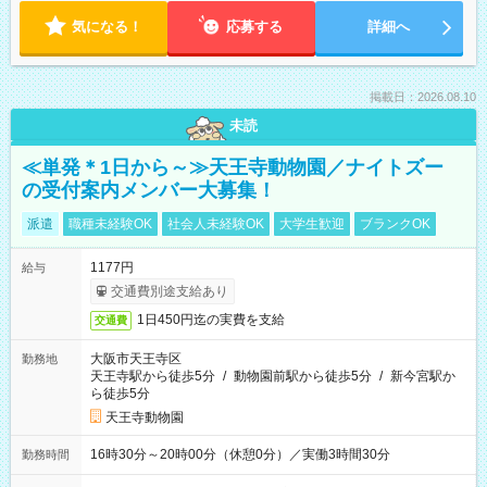
気になる！
応募する
詳細へ
掲載日：2026.08.10
未読
≪単発＊1日から～≫天王寺動物園／ナイトズー
の受付案内メンバー大募集！
派遣
職種未経験OK
社会人未経験OK
大学生歓迎
ブランクOK
1177円
給与
交通費別途支給あり
1日450円迄の実費を支給
交通費
大阪市天王寺区
勤務地
天王寺駅から徒歩5分
/
動物園前駅から徒歩5分
/
新今宮駅か
ら徒歩5分
天王寺動物園
16時30分～20時00分（休憩0分）／実働3時間30分
勤務時間