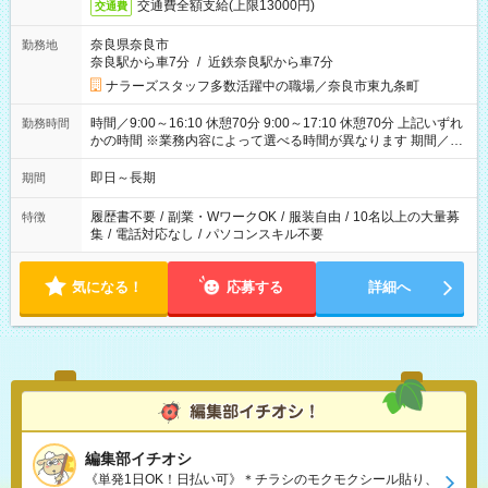
交通費全額支給(上限13000円)
交通費
奈良県奈良市
勤務地
奈良駅から車7分
/
近鉄奈良駅から車7分
ナラーズスタッフ多数活躍中の職場／奈良市東九条町
時間／9:00～16:10 休憩70分 9:00～17:10 休憩70分 上記いずれ
勤務時間
かの時間 ※業務内容によって選べる時間が異なります 期間／即
日～長期安定 スタート日は相談可能！ 勤務日／月～金の週4日
～でOK！
即日～長期
期間
履歴書不要
/
副業・WワークOK
/
服装自由
/
10名以上の大量募
特徴
集
/
電話対応なし
/
パソコンスキル不要
気になる！
応募する
詳細へ
編集部イチオシ
《単発1日OK！日払い可》＊チラシのモクモクシール貼り、