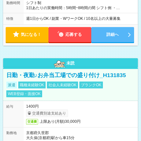
シフト制
勤務時間
1日あたりの実働時間：5時間~8時間の間 シフト例 ・
9:30~18:00 実働7.5時間 ・9:30~14:30 実働5時間 ・
16:00~21:30 実働5.5時間
週1日からOK / 副業・WワークOK / 10名以上の大量募集
特徴
気になる！
応募する
詳細へ
未読
日勤・夜勤♪お弁当工場での盛り付け_H131835
派遣
職種未経験OK
社会人未経験OK
ブランクOK
WEB登録・面接OK
1400円
給与
交通費別途支給あり
上限あり(月額)30,000円
交通費
京都府久世郡
勤務地
大久保(京都府)駅から車15分