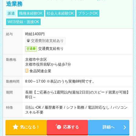
造業務
派遣
職種未経験OK
社会人未経験OK
ブランクOK
WEB登録・面接OK
時給1400円
給与
交通費別途支給あり
交通費支給有り
交通費
京都市中京区
勤務地
京都市役所前駅から徒歩7分
食品関連企業
8:00～17:00 ※表記のうち実働8時間です。
勤務時間
長期【ご応募から1週間以内(最短2日目)のスピード就業が可能】
期間
即日～
日払いOK
/
履歴書不要
/
シフト勤務
/
電話対応なし
/
パソコン
特徴
スキル不要
気になる！
応募する
詳細へ