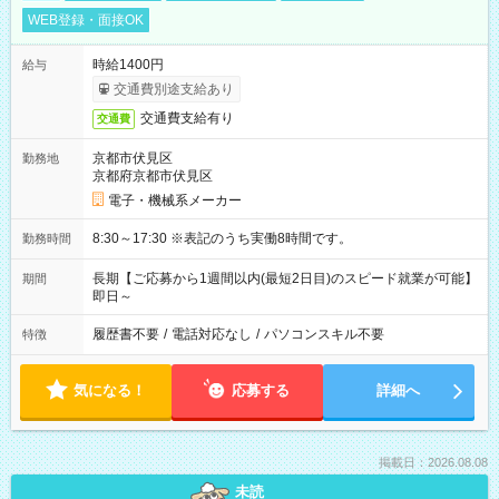
WEB登録・面接OK
時給1400円
給与
交通費別途支給あり
交通費支給有り
交通費
京都市伏見区
勤務地
京都府京都市伏見区
電子・機械系メーカー
8:30～17:30 ※表記のうち実働8時間です。
勤務時間
長期【ご応募から1週間以内(最短2日目)のスピード就業が可能】
期間
即日～
履歴書不要
/
電話対応なし
/
パソコンスキル不要
特徴
気になる！
応募する
詳細へ
掲載日：2026.08.08
未読