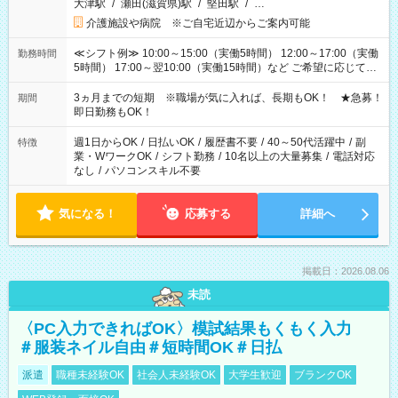
大津駅
/
瀬田(滋賀県)駅
/
堅田駅
/
…
介護施設や病院 ※ご自宅近辺からご案内可能
≪シフト例≫ 10:00～15:00（実働5時間） 12:00～17:00（実働
勤務時間
5時間） 17:00～翌10:00（実働15時間）など ご希望に応じて、
働く時間は調整できます！ お気軽に担当へ相談ください！
3ヵ月までの短期 ※職場が気に入れば、長期もOK！ ★急募！
期間
即日勤務もOK！
週1日からOK
/
日払いOK
/
履歴書不要
/
40～50代活躍中
/
副
特徴
業・WワークOK
/
シフト勤務
/
10名以上の大量募集
/
電話対応
なし
/
パソコンスキル不要
気になる！
応募する
詳細へ
掲載日：2026.08.06
未読
〈PC入力できればOK〉模試結果もくもく入力
＃服装ネイル自由＃短時間OK＃日払
派遣
職種未経験OK
社会人未経験OK
大学生歓迎
ブランクOK