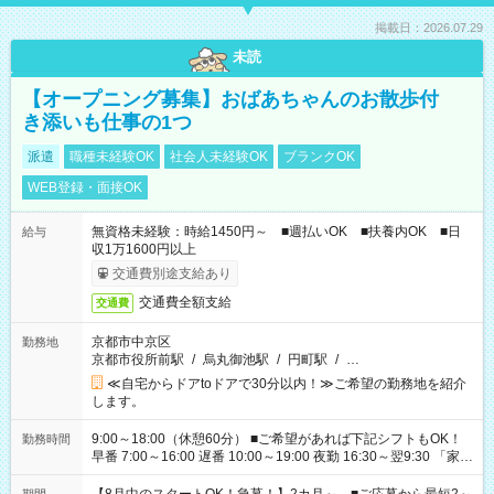
掲載日：2026.07.29
未読
【オープニング募集】おばあちゃんのお散歩付
き添いも仕事の1つ
派遣
職種未経験OK
社会人未経験OK
ブランクOK
WEB登録・面接OK
無資格未経験：時給1450円～ ■週払いOK ■扶養内OK ■日
給与
収1万1600円以上
交通費別途支給あり
交通費全額支給
交通費
京都市中京区
勤務地
京都市役所前駅
/
烏丸御池駅
/
円町駅
/
…
≪自宅からドアtoドアで30分以内！≫ご希望の勤務地を紹介
します。
9:00～18:00（休憩60分） ■ご希望があれば下記シフトもOK！
勤務時間
早番 7:00～16:00 遅番 10:00～19:00 夜勤 16:30～翌9:30 「家族
と休みを合わせたい」 「余裕を持って夕飯の準備がしたい」
「できれば残業はしたくない」 など、ご希望を教えてください