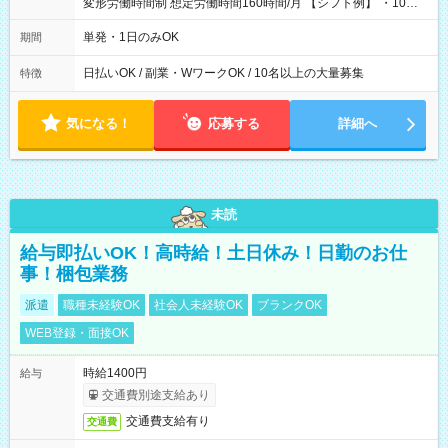
変形労働時間制 想定労働時間160時間/月 【シフト例】 ・10：
00～20：00
単発・1日のみOK
期間
日払いOK / 副業・WワークOK / 10名以上の大量募集
特徴
気になる！
応募する
詳細へ
未読
給与即払いOK！高時給！土日休み！日勤のお仕
事！梱包業務
派遣
職種未経験OK
社会人未経験OK
ブランクOK
WEB登録・面接OK
時給1400円
給与
交通費別途支給あり
交通費支給有り
交通費