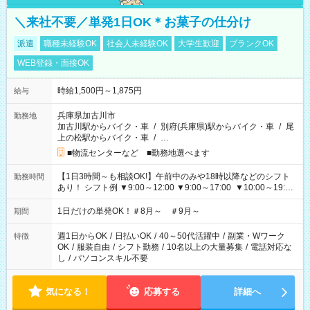
＼来社不要／単発1日OK＊お菓子の仕分け
派遣
職種未経験OK
社会人未経験OK
大学生歓迎
ブランクOK
WEB登録・面接OK
時給1,500円～1,875円
給与
兵庫県加古川市
勤務地
加古川駅からバイク・車
/
別府(兵庫県)駅からバイク・車
/
尾
上の松駅からバイク・車
/
…
■物流センターなど ■勤務地選べます
【1日3時間～も相談OK!】午前中のみや18時以降などのシフト
勤務時間
あり！ シフト例 ▼9:00～12:00 ▼9:00～17:00 ▼10:00～19:00
▼18:00～21:00
1日だけの単発OK！＃8月～ ＃9月～
期間
週1日からOK
/
日払いOK
/
40～50代活躍中
/
副業・Wワーク
特徴
OK
/
服装自由
/
シフト勤務
/
10名以上の大量募集
/
電話対応な
し
/
パソコンスキル不要
気になる！
応募する
詳細へ