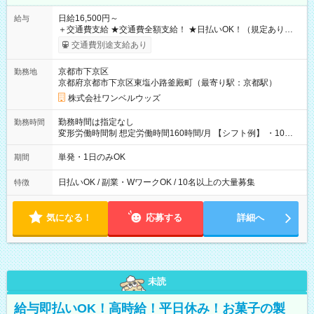
日給16,500円～
給与
＋交通費支給 ★交通費全額支給！ ★日払いOK！（規定あり） ┗
働いたその日に現金GET♪ お仕事後はコンビニATMから 日払
交通費別途支給あり
い分を引き落とせます！ 【試用期間】試用期間なし
京都市下京区
勤務地
京都府京都市下京区東塩小路釜殿町（最寄り駅：京都駅）
株式会社ワンベルウッズ
勤務時間は指定なし
勤務時間
変形労働時間制 想定労働時間160時間/月 【シフト例】 ・10：
00～20：00
単発・1日のみOK
期間
日払いOK / 副業・WワークOK / 10名以上の大量募集
特徴
気になる！
応募する
詳細へ
未読
給与即払いOK！高時給！平日休み！お菓子の製