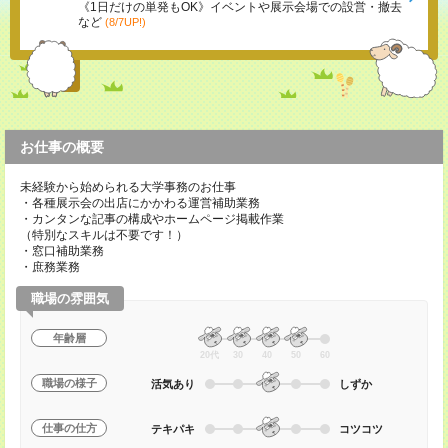
《1日だけの単発もOK》イベントや展示会場での設営・撤去
など
(8/7UP!)
お仕事の概要
未経験から始められる大学事務のお仕事
・各種展示会の出店にかかわる運営補助業務
・カンタンな記事の構成やホームページ掲載作業
（特別なスキルは不要です！）
・窓口補助業務
・庶務業務
職場の雰囲気
年齢層
20代
30
40
50
60
職場の様子
活気あり
しずか
仕事の仕方
テキパキ
コツコツ