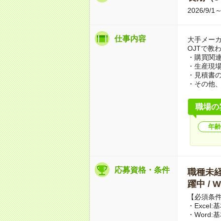
2026/9
仕事内容
大手メー
OJTで教
・購買関連
・生産現
・見積書
・その他
職場の
年齢
応募資格・条件
職種未経験
躍中 /
【必須条
・Excel
・Word