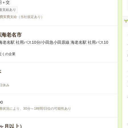
円＋交
途支給あり
費実費支給（当社規定あり）
県海老名市
 海老名駅 社用バス10分/小田急小田原線 海老名駅 社用バス10
近くの企業
休
日休み
00
務状況により、30分～1時間/日位の可能性あり
ヶ月以上）