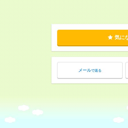
気に
メール
で送る