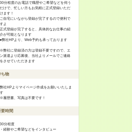
30分程度のお電話で職歴やご希望などを伺う
だけで、忙しい方もお気軽に正式登録いただ
けます！
ご自宅にいながら登録が完了するので便利で
すよ
正式登録が完了すると、具体的なお仕事の紹
介が可能となります
●弊社HPより、Web予約も承っております
※弊社に登録済の方は登録不要ですので、エ
ン派遣より応募後、当社よりメールでご連絡
をさせていただきます
持ち物
弊社HPよりマイページ作成をお願いいたしま
す
※履歴書、写真は不要です！
所要時間
30分程度
・経験やご希望などをインタビュー