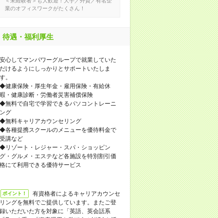
＜未経験者＞も大歓迎！大手／外資／有名企
業のオフィスワークがたくさん！
待遇・福利厚生
安心してマンパワーグループで就業していた
だけるようにしっかりとサポートいたしま
す。
◆健康保険・厚生年金・雇用保険・有給休
暇・健康診断・労働者災害補償保険
◆無料で自宅で学習できるパソコントレーニ
ング
◆無料キャリアカウンセリング
◆各種提携スクールのメニューを優待料金で
受講など
◆リゾート・レジャー・スパ・ショッピン
グ・グルメ・エステなど各施設を特別割引価
格にて利用できる優待サービス
有資格者によるキャリアカウンセ
ポイント！
リングを無料でご提供しています。またご登
録いただいた方を対象に「英語、英会話系