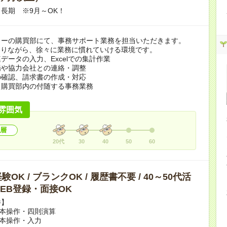
/1～長期 ※9月～OK！
カーの購買部にて、事務サポート業務を担当いただきます。
わりながら、徐々に業務に慣れていける環境です。
データの入力、Excelでの集計作業
場や協力会社との連絡・調整
の確認、請求書の作成・対応
、購買部内の付随する事務業務
雰囲気
層
20代
30
40
50
60
OK / ブランクOK / 履歴書不要 / 40～50代活
 WEB登録・面接OK
件】
:基本操作・四則演算
:基本操作・入力