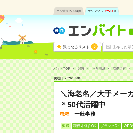
エン派遣
74686
件
エン バイト
82531
件
0
気になるリスト
保存した希
バイトTOP
関東
神奈川県
海老名市
掲載日 :
2026
/
07
/
06
＼海老名／大手メー
＊50代活躍中
一般事務
職種：
派遣
職種未経験OK
ブランクOK
WEB