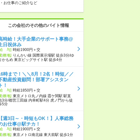
・お仕事のご紹介など
この会社のその他のバイト情報
高時給！大手企業のサポート事務@
土日祝休み
[給 与]
時給1900円＋交
[勤務地]
りんかい線 国際展示場駅 徒歩3分/ゆ
りかもめ 東京ビッグサイト駅 徒歩4分
16時まで！＼＼8月！2名！時短／／
不動産投資顧問！部署アシスタン
ト！
[給 与]
時給1850円＋交
[勤務地]
東京メトロ丸ノ内線 霞ケ関駅 駅直
結3分/都営三田線 内幸町駅4分 虎ノ門から徒
歩5分
【週3日～・時短もOK！】人事総務
のお仕事@駅チカ！
[給 与]
時給1900円＋交
[勤務地]
東京メトロ南北線 東大前駅 徒歩1分