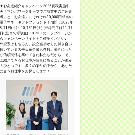
★お友達紹介キャンペーン2026夏秋実施中
★「マンパワーグループでご就業中のご紹介
者」と「お友達」にそれぞれ10,000円相当の
電子マネーギフトプレゼント！期間：2026年
8月1日(土)～10月31日(土) (登録完了は11月7
日(土)まで)詳細はJOBNETのトップページか
らキャンペーンサイトをご確認ください♪
外資系はもちろん、設立当初からお付き合い
頂いている大手日系企業も多数。長きにわた
り信頼関係を築いてきた私たちだからこそ、
ご紹介できるお仕事が豊富にあることが強み
のひとつです。多くの案件の中から、あなた
に合うお仕事をお探しします！