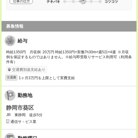
仕事の仕方
テキパキ
コツコツ
募集情報
給与
時給1350円 月収例 20万円 時給1350円×実働7h30m×週5日×4週 ※月収
例を保証するものではありません。※給与即受取りサービス利用可（利用条
件有）
交通費別途支給あり
1ヶ月3万円を上限として実費支給
交通費
勤務地
静岡市葵区
JR 東静岡 徒歩5分
通信サ－ビス業