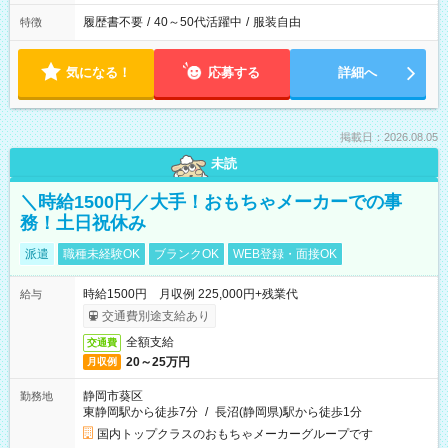
履歴書不要
/
40～50代活躍中
/
服装自由
特徴
気になる！
応募する
詳細へ
掲載日：2026.08.05
未読
＼時給1500円／大手！おもちゃメーカーでの事
務！土日祝休み
派遣
職種未経験OK
ブランクOK
WEB登録・面接OK
時給1500円 月収例 225,000円+残業代
給与
交通費別途支給あり
全額支給
交通費
20～25万円
月収例
静岡市葵区
勤務地
東静岡駅から徒歩7分
/
長沼(静岡県)駅から徒歩1分
国内トップクラスのおもちゃメーカーグループです