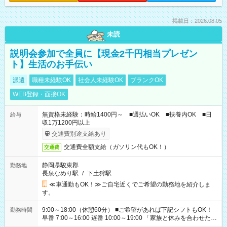
掲載日：2026.08.05
未読
説明会参加で全員に【現金2千円相当プレゼン
ト】生活のお手伝い
派遣
職種未経験OK
社会人未経験OK
ブランクOK
WEB登録・面接OK
無資格未経験：時給1400円～ ■週払いOK ■扶養内OK ■日
給与
収1万1200円以上
交通費別途支給あり
交通費全額支給（ガソリン代もOK！）
交通費
静岡県駿東郡
勤務地
長泉なめり駅
/
下土狩駅
≪車通勤もOK！≫ご自宅近くでご希望の勤務地を紹介しま
す。
9:00～18:00（休憩60分） ■ご希望があれば下記シフトもOK！
勤務時間
早番 7:00～16:00 遅番 10:00～19:00 「家族と休みを合わせた
い」 「余裕を持って夕飯の準備がしたい」 「できれば残業はし