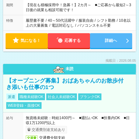
たくない」 など、ご希望を教えてくださいね。 ※Wワーク希望
【現在も積極採用中！急募！】2カ月～ ■ご応募から最短2～3
期間
の方へ 今ご覧のお仕事で希望する勤務時間と、もう1つのお仕事
日後の就業も相談可能です！
の勤務時間。 合計で週40時間を超える場合は応募できません。
履歴書不要
/
40～50代活躍中
/
服装自由
/
シフト勤務
/
10名以
特徴
上の大量募集
/
電話対応なし
/
パソコンスキル不要
気になる！
応募する
詳細へ
掲載日：2026.08.05
未読
【オープニング募集】おばあちゃんのお散歩付
き添いも仕事の1つ
派遣
職種未経験OK
社会人未経験OK
ブランクOK
WEB登録・面接OK
無資格未経験：時給1400円～ ■週払いOK ■扶養内OK ■日
給与
収1万1200円以上
交通費別途支給あり
交通費全額支給
交通費