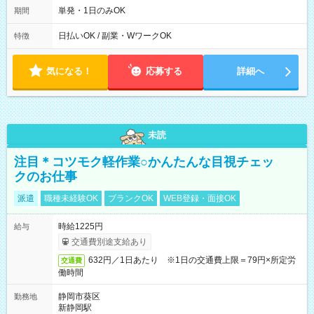
～9/19のみ下記シフトもあります！ 12：00～16：00 ＊9/6～
単発・1日のみOK
期間
10/6、10/11～26のみ下記シフトもあります！ 07：00～11：
00
日払いOK / 副業・WワークOK
特徴
気になる！
応募する
詳細へ
未読
注目＊コツモク軽作業○かんたんな目視チェッ
クのお仕事
派遣
職種未経験OK
ブランクOK
WEB登録・面接OK
時給1225円
給与
交通費別途支給あり
632円／1日あたり ※1日の交通費上限＝79円×所定労
交通費
働時間
静岡市葵区
勤務地
新静岡駅