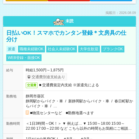
掲載日：2026.08.09
未読
日払いOK！スマホでカンタン登録＊文房具の仕
分け
派遣
職種未経験OK
社会人未経験OK
大学生歓迎
ブランクOK
WEB登録・面接OK
時給1,500円～1,875円
給与
交通費別途支給あり
■ 交通費規定内支給 ※派遣先による
交通費
静岡市葵区
勤務地
静岡駅からバイク・車
/
新静岡駅からバイク・車
/
春日町駅か
らバイク・車
/
…
■物流センターなど ■勤務地選べます
＜1日3時間～OK！＞ ▼ 例えば… ▼ 15:00～18:00 15:00～
勤務時間
22:00 17:00～22:00 など こちら以外の時間もお気軽にご相談く
ださい！