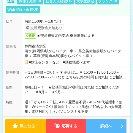
派遣
職種未経験OK
社会人未経験OK
大学生歓迎
ブランクOK
WEB登録・面接OK
時給1,500円～1,875円
給与
交通費別途支給あり
■ 交通費規定内支給 ※派遣先による
交通費
静岡市清水区
勤務地
清水(静岡県)駅からバイク・車
/
県立美術館前駅からバイク・
車
/
草薙(東海道本線)駅からバイク・車
/
…
■物流センターなど ■勤務地選べます
＜1日3時間～OK！＞ ▼ 例えば… ▼ 15:00～18:00 15:00～
勤務時間
22:00 17:00～22:00 など こちら以外の時間もお気軽にご相談く
ださい！
単発1日～！ ★勤務開始日や期間はお気軽にご相談くださ
期間
い！ ＃8月～ ＃9月～
週1日からOK
/
日払いOK
/
履歴書不要
/
40～50代活躍中
/
副
特徴
業・WワークOK
/
服装自由
/
シフト勤務
/
10名以上の大量募
集
/
電話対応なし
/
パソコンスキル不要
気になる！
応募する
詳細へ