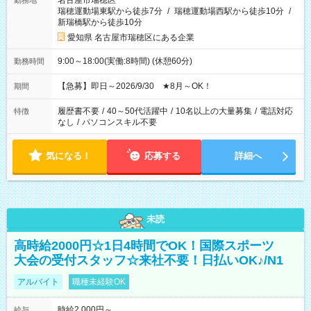
名古屋市瑞穂区
勤務地
瑞穂運動場東駅から徒歩7分
/
瑞穂運動場西駅から徒歩10分
/
新瑞橋駅から徒歩10分
愛知県 名古屋市瑞穂区にある企業
9:00～18:00(実働:8時間) (休憩60分)
勤務時間
【急募】即日～2026/9/30 ★8月～OK！
期間
履歴書不要
/
40～50代活躍中
/
10名以上の大量募集
/
電話対応
特徴
なし
/
パソコンスキル不要
気になる！
応募する
詳細へ
未読
高時給2000円☆1日4時間でOK！国際スポーツ
大会の受付スタッフ☆来社不要！日払いOK♪/N1
アルバイト
職種未経験OK
時給2,000円～
給与