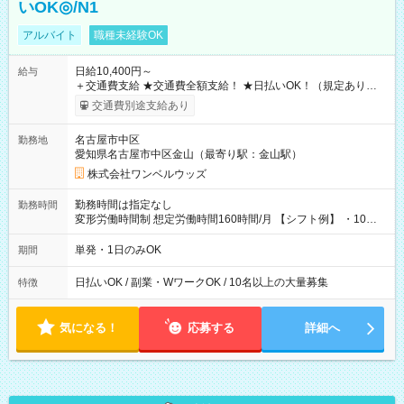
いOK◎/N1
アルバイト
職種未経験OK
日給10,400円～
給与
＋交通費支給 ★交通費全額支給！ ★日払いOK！（規定あり） ┗
働いたその日に現金GET♪ お仕事後はコンビニATMから 日払
交通費別途支給あり
い分を引き落とせます！ 【試用期間】試用期間なし
名古屋市中区
勤務地
愛知県名古屋市中区金山（最寄り駅：金山駅）
株式会社ワンベルウッズ
勤務時間は指定なし
勤務時間
変形労働時間制 想定労働時間160時間/月 【シフト例】 ・10：
00～20：00
単発・1日のみOK
期間
日払いOK / 副業・WワークOK / 10名以上の大量募集
特徴
気になる！
応募する
詳細へ