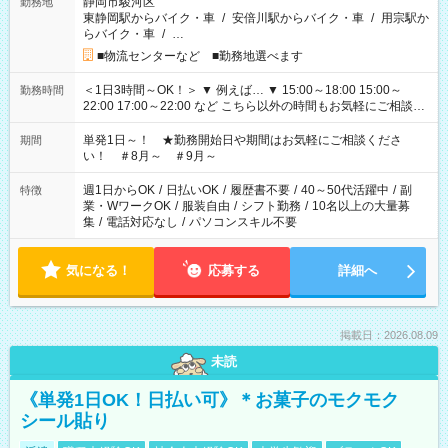
静岡市駿河区
勤務地
東静岡駅からバイク・車
/
安倍川駅からバイク・車
/
用宗駅か
らバイク・車
/
…
■物流センターなど ■勤務地選べます
＜1日3時間～OK！＞ ▼ 例えば… ▼ 15:00～18:00 15:00～
勤務時間
22:00 17:00～22:00 など こちら以外の時間もお気軽にご相談く
ださい！
単発1日～！ ★勤務開始日や期間はお気軽にご相談くださ
期間
い！ ＃8月～ ＃9月～
週1日からOK
/
日払いOK
/
履歴書不要
/
40～50代活躍中
/
副
特徴
業・WワークOK
/
服装自由
/
シフト勤務
/
10名以上の大量募
集
/
電話対応なし
/
パソコンスキル不要
気になる！
応募する
詳細へ
掲載日：2026.08.09
未読
《単発1日OK！日払い可》＊お菓子のモクモク
シール貼り