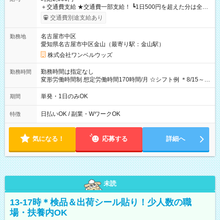
＋交通費支給 ★交通費一部支給！ ┗1日500円を超えた分は全額
支給！ ※往復500円以内の方は自己負担となります ★日払い
交通費別途支給あり
OK！（規定あり） ┗働いたその日に現金GET♪ お仕事後はコン
ビニATMから 日払い分を引き落とせます！ 【試用期間】試用
名古屋市中区
勤務地
期間なし
愛知県名古屋市中区金山（最寄り駅：金山駅）
株式会社ワンベルウッズ
勤務時間は指定なし
勤務時間
変形労働時間制 想定労働時間170時間/月 ☆シフト例 ＊8/15～
10/26 全日共通 08：00～12：00 17：00～21：00 ＊8/31
～9/19のみ下記シフトもあります！ 12：00～16：00 ＊9/6～
単発・1日のみOK
期間
10/6、10/11～26のみ下記シフトもあります！ 07：00～11：
00
日払いOK / 副業・WワークOK
特徴
気になる！
応募する
詳細へ
未読
13-17時＊検品＆出荷シール貼り！少人数の職
場・扶養内OK