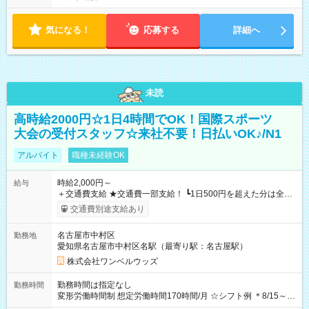
気になる！
応募する
詳細へ
未読
高時給2000円☆1日4時間でOK！国際スポーツ
大会の受付スタッフ☆来社不要！日払いOK♪/N1
アルバイト
職種未経験OK
時給2,000円～
給与
＋交通費支給 ★交通費一部支給！ ┗1日500円を超えた分は全額
支給！ ※往復500円以内の方は自己負担となります ★日払い
交通費別途支給あり
OK！（規定あり） ┗働いたその日に現金GET♪ お仕事後はコン
ビニATMから 日払い分を引き落とせます！ 【試用期間】試用
名古屋市中村区
勤務地
期間なし
愛知県名古屋市中村区名駅（最寄り駅：名古屋駅）
株式会社ワンベルウッズ
勤務時間は指定なし
勤務時間
変形労働時間制 想定労働時間170時間/月 ☆シフト例 ＊8/15～
10/26 全日共通 08：00～12：00 17：00～21：00 ＊8/31