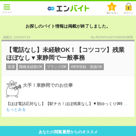
0
メニュー
気になる！
ログイン
お探しのバイト情報は掲載が終了しました。
掲載日 :2026
/
07
/
14
No.RSTAFK260703993D/静岡
【電話なし】未経験OK！【コツコツ】残業
ほぼなし▼東静岡で一般事務
派遣
職種未経験OK
ブランクOK
WEB登録・面接OK
大手！東静岡でのお仕事
【ほぼ電話応対なし】【駅チカ！ほぼ残業なし】▼朝ゆっくり9時
...
もっとみる
あなたの閲覧履歴からのオススメ