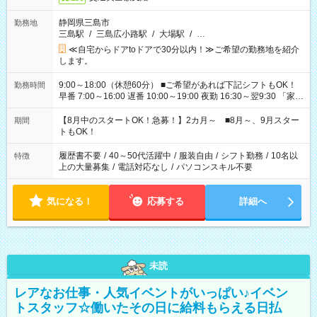
静岡県三島市
勤務地
三島駅
/
三島広小路駅
/
大場駅
/
…
≪自宅からドアtoドアで30分以内！≫ご希望の勤務地を紹介
します。
9:00～18:00（休憩60分） ■ご希望があれば下記シフトもOK！
勤務時間
早番 7:00～16:00 遅番 10:00～19:00 夜勤 16:30～翌9:30 「家族
と休みを合わせたい」 「余裕を持って夕飯の準備がしたい」
「できれば残業はしたくない」 など、ご希望を教えてください
【8月中のスタートOK！急募！】2カ月～ ■8月～、9月スター
期間
ね。 ※Wワーク希望の方へ 今ご覧のお仕事で希望する勤務時間
トもOK！
と、もう1つのお仕事の勤務時間。 合計で週40時間を超える場
合は応募できません。
履歴書不要
/
40～50代活躍中
/
服装自由
/
シフト勤務
/
10名以
特徴
上の大量募集
/
電話対応なし
/
パソコンスキル不要
気になる！
応募する
詳細へ
未読
レアなお仕事・人気イベントがいっぱい♪イベン
トスタッフ☆働いたその日に給料もらえる日払