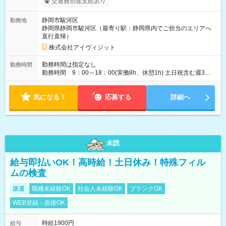
交通費別途支給あり
静岡市駿河区
勤務地
静岡県静岡市駿河区（最寄り駅：静岡県内でご担当のエリアへ
直行直帰）
株式会社アイヴィジット
勤務時間は指定なし
勤務時間
勤務時間 9：00～18：00(実働8h、休憩1h) 土日祝含む週3日
～OK、シフト制 ※もちろん週5日勤務もOK♪ 勤務期間：2026
年6月12日～7月2日、2026年8月7日～9月9日
気になる！
応募する
詳細へ
未読
給与即払いOK！高時給！土日休み！特殊フィル
ムの検査
派遣
職種未経験OK
社会人未経験OK
ブランクOK
WEB登録・面接OK
時給1900円
給与