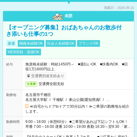
掲載日：2026.08.10
未読
【オープニング募集】おばあちゃんのお散歩付
き添いも仕事の1つ
派遣
職種未経験OK
社会人未経験OK
ブランクOK
WEB登録・面接OK
無資格未経験：時給1450円～ ■週払いOK ■扶養内OK ■日
給与
収1万1600円以上
交通費別途支給あり
交通費全額支給
交通費
名古屋市千種区
勤務地
名古屋大学駅
/
千種駅
/
東山公園(愛知県)駅
/
…
≪自宅からドアtoドアで30分以内！≫ご希望の勤務地を紹介
します。
9:00～18:00（休憩60分） ■ご希望があれば下記シフトもOK！
勤務時間
早番 7:00～16:00 遅番 10:00～19:00 夜勤 16:30～翌9:30 「家族
と休みを合わせたい」 「余裕を持って夕飯の準備がしたい」
「できれば残業はしたくない」 など、ご希望を教えてください