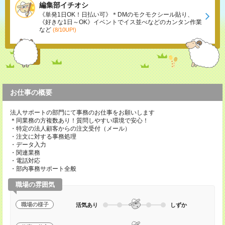
編集部イチオシ
《単発1日OK！日払い可》＊DMのモクモクシール貼り、
《好きな1日～OK》イベントでイス並べなどのカンタン作業
など
(8/10UP!)
お仕事の概要
法人サポートの部門にて事務のお仕事をお願いします
＊同業務の方複数あり！質問しやすい環境で安心！
・特定の法人顧客からの注文受付（メール）
・注文に対する事務処理
・データ入力
・関連業務
・電話対応
・部内事務サポート全般
職場の雰囲気
職場の様子
活気あり
しずか