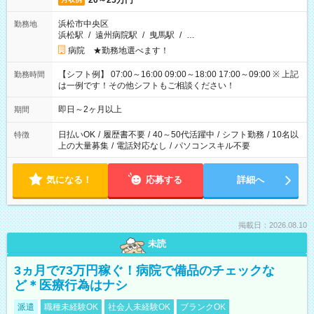
20～25万円
浜松市中央区
勤務地
浜松駅
/
遠州病院駅
/
曳馬駅
/
…
病院 ★勤務地選べます！
【シフト例】 07:00～16:00 09:00～18:00 17:00～09:00 ※ 上記
勤務時間
は一例です！その他シフトもご相談ください！
即日～2ヶ月以上
期間
日払いOK
/
履歴書不要
/
40～50代活躍中
/
シフト勤務
/
10名以
特徴
上の大量募集
/
電話対応なし
/
パソコンスキル不要
気になる！
応募する
詳細へ
掲載日：2026.08.10
未読
3ヵ月で73万円稼ぐ！病院で備品のチェックな
ど＊医療行為はナシ
派遣
職種未経験OK
社会人未経験OK
ブランクOK