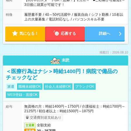
【8月中のスタートOK！急募！】2カ月～ ■ご応募から最短2～
期間
ね。 ※Wワーク希望の方へ 今ご覧のお仕事で希望する勤務時間
3日後に就業が可能です！
と、もう1つのお仕事の勤務時間。 合計で週40時間を超える場
合は応募できません。
履歴書不要
/
40～50代活躍中
/
服装自由
/
シフト勤務
/
10名以
特徴
上の大量募集
/
電話対応なし
/
パソコンスキル不要
気になる！
応募する
詳細へ
掲載日：2026.08.10
未読
＜医療行為はナシ＞時給1400円！病院で備品の
チェックなど
派遣
職種未経験OK
社会人未経験OK
ブランクOK
WEB登録・面接OK
無資格の方：時給1400円～1750円 / 介護福祉士：時給1700円～
給与
2125円 / 初任者以上：時給1500円～1875円
交通費別途支給あり
全額支給
交通費
月収例