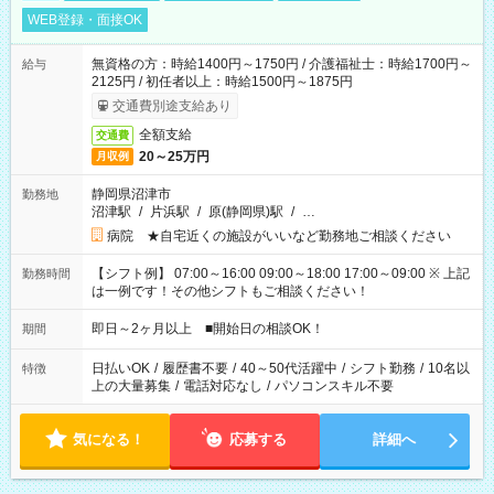
WEB登録・面接OK
無資格の方：時給1400円～1750円 / 介護福祉士：時給1700円～
給与
2125円 / 初任者以上：時給1500円～1875円
交通費別途支給あり
全額支給
交通費
20～25万円
月収例
静岡県沼津市
勤務地
沼津駅
/
片浜駅
/
原(静岡県)駅
/
…
病院 ★自宅近くの施設がいいなど勤務地ご相談ください
【シフト例】 07:00～16:00 09:00～18:00 17:00～09:00 ※ 上記
勤務時間
は一例です！その他シフトもご相談ください！
即日～2ヶ月以上 ■開始日の相談OK！
期間
日払いOK
/
履歴書不要
/
40～50代活躍中
/
シフト勤務
/
10名以
特徴
上の大量募集
/
電話対応なし
/
パソコンスキル不要
気になる！
応募する
詳細へ