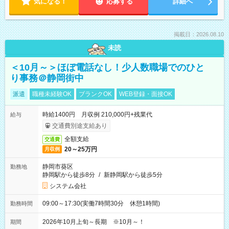
気になる！
応募する
詳細へ
掲載日：2026.08.10
未読
＜10月～＞ほぼ電話なし！少人数職場でのひと
り事務＠静岡街中
派遣
職種未経験OK
ブランクOK
WEB登録・面接OK
時給1400円 月収例 210,000円+残業代
給与
交通費別途支給あり
全額支給
交通費
20～25万円
月収例
静岡市葵区
勤務地
静岡駅から徒歩8分
/
新静岡駅から徒歩5分
システム会社
09:00～17:30(実働7時間30分 休憩1時間)
勤務時間
2026年10月上旬～長期 ※10月～！
期間