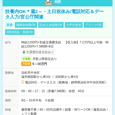
未読
扶養内OK＊週2～・土日祝休み/電話対応＆デー
タ入力/官公庁関連
派遣
職種未経験OK
社会人未経験OK
大学生歓迎
ブランクOK
WEB登録・面接OK
時給1200円+別途交通費支給 【収入例】7.2万円以上可能 時
給与
給1200円×7.5時間×8日
交通費別途支給あり
月額上限規定あり
交通費
5～10万円
月収例
浜松市中央区
勤務地
遠州病院駅から車3分
/
浜松駅から車3分
電話対応・データ入力（勤務地：静岡県浜松市中央区田町）
09：00～17：15（実働7.5時間） 休憩 45分
勤務時間
9/1～10月中旬 ※短期
期間
履歴書不要
/
40～50代活躍中
/
副業・WワークOK
/
服装自由
/
特徴
シフト勤務