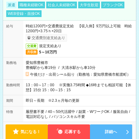
派遣
職種未経験OK
社会人未経験OK
大学生歓迎
ブランクOK
WEB登録・面接OK
時給1200円+交通費規定支給 【収入例】9万円以上可能 時給
給与
1200円×3.75ｈ×20日
交通費別途支給あり
規定支給あり
交通費
5～10万円
月収例
愛知県豊橋市
勤務地
豊橋駅から車19分
/
大清水駅から車10分
午後だけ・出荷シール貼り（勤務地：愛知県豊橋市船渡町）
13：00～17：00 ※実働3.75時間 ◆16時までも相談可能 【休
勤務時間
憩】15分 15：00～15：15
即日～長期 ※2.3ヵ月毎の更新
期間
履歴書不要
/
40～50代活躍中
/
副業・WワークOK
/
服装自由
/
特徴
電話対応なし
/
パソコンスキル不要
気になる！
応募する
詳細へ