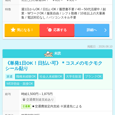
1日だけの単発OK！ ＃8月～ ＃9月～
期間
週1日からOK
/
日払いOK
/
履歴書不要
/
40～50代活躍中
/
副
特徴
業・WワークOK
/
服装自由
/
シフト勤務
/
10名以上の大量募
集
/
電話対応なし
/
パソコンスキル不要
気になる！
応募する
詳細へ
掲載日：2026.08.10
未読
《単発1日OK！日払い可》＊コスメのモクモク
シール貼り
派遣
職種未経験OK
社会人未経験OK
大学生歓迎
ブランクOK
WEB登録・面接OK
時給1,500円～1,875円
給与
交通費別途支給あり
■ 交通費規定内支給 ※派遣先による
交通費