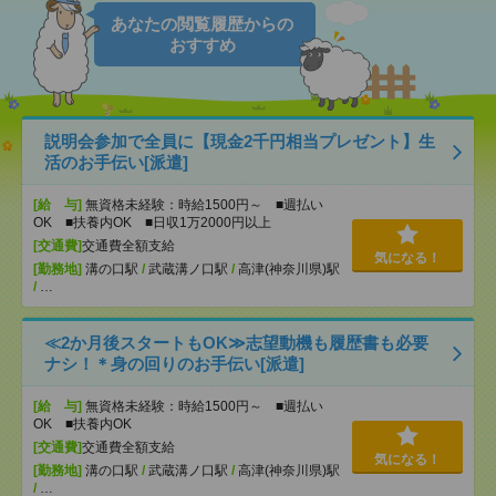
あなたの閲覧履歴からの
おすすめ
説明会参加で全員に【現金2千円相当プレゼント】生
活のお手伝い[派遣]
[給 与]
無資格未経験：時給1500円～ ■週払い
OK ■扶養内OK ■日収1万2000円以上
[交通費]
交通費全額支給
気になる！
[勤務地]
溝の口駅
/
武蔵溝ノ口駅
/
高津(神奈川県)駅
/
…
≪2か月後スタートもOK≫志望動機も履歴書も必要
ナシ！＊身の回りのお手伝い[派遣]
[給 与]
無資格未経験：時給1500円～ ■週払い
OK ■扶養内OK
[交通費]
交通費全額支給
気になる！
[勤務地]
溝の口駅
/
武蔵溝ノ口駅
/
高津(神奈川県)駅
/
…