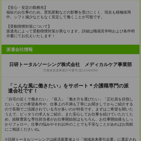
【安心・安定の勤務先】
福祉のお仕事のため、景気変動などの影響を受けにくく、現在も積極採用
中。シフト減少などもなく安定して働くことが可能です。
【受動喫煙対策について】
派遣先によって受動喫煙対策が異なります。詳細は職場見学時および条件明
示書にてお伝えいたします！
派遣会社情報
日研トータルソーシング株式会社 メディカルケア事業部
労働者派遣事業許可番号:派13-060060
「こんな風に働きたい」をサポート＊介護職専門の派
遣会社です！
「自宅の近くで働きたい」「収入」「働き方を選びたい」「正社員を目指し
たい」などの希望条件や、仕事上の不満も丁寧にお聞きしてからご紹介する
ので長期でご活躍されている方が多いのが特長です。まずはご希望を聞いた
うえで、ピッタリの求人をご紹介。また安心してお仕事を続けていただくた
め、経験豊富な専任担当者がお仕事開始前はもちろん、お仕事開始後もしっ
かりフォロー。仕事の悩みやそれ以外のことでも不安なことがあればお気軽
にご相談くださいね。
※日研トータルソーシングは経済産業省より「地域未来牽引企業」に選定され