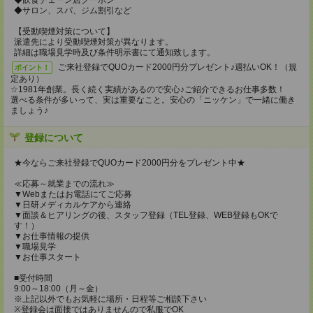
◆飲食チェーン店クーポン
◆サロン、スパ、ジム割引など
【受動喫煙対策について】
派遣先により受動喫煙対策が異なります。
詳細は職場見学時及び条件明示書にて通知致します。
ご来社登録でQUOカード2000円分プレゼント♪週払いOK！（規
ポイント！
定あり）
☆1981年創業。長く続く実績があるので安心♪ご紹介できるお仕事多数！
選べる条件が多いって、実は重要なこと。安心の「ニッケン」で一緒に働き
ましょう♪
登録について
★今ならご来社登録でQUOカード2000円分をプレゼント中★
≪応募～就業までの流れ≫
▼Webまたはお電話にてご応募
▼日研メディカルケアから連絡
▼面談＆ヒアリングの後、スタッフ登録（TEL登録、WEB登録もOKで
す！）
▼お仕事情報の提供
▼職場見学
▼お仕事スタート
■受付時間
9:00～18:00（月～金）
※上記以外でもお気軽に場所・日程等ご相談下さい
※登録会は面接ではありませんので私服でOK