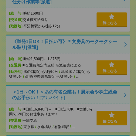
仕分け作業等[派遣]
[給 与]
時給1600円
[交通費]
交通費支給有り
気になる！
[勤務地]
平沼橋駅から徒歩12分
《単発1日OK！日払い可》＊文房具のモクモクシー
ル貼り[派遣]
[給 与]
時給1,500円～1,875円
[交通費]
■ 交通費規定内支給 ※派遣先による
気になる！
[勤務地]
溝の口駅から徒歩5分
/
武蔵溝ノ口駅から
徒歩5分
/
高津(神奈川県)駅から徒歩5分
/
…
＜1日～OK！＞あの有名企業も！展示会や株主総会
のお手伝い！[アルバイト]
[給 与]
■日給16,840円～ ■日払いOK ■実働3時
間5,120円のお仕事あります！
[交通費]
一部支給
気になる！
[勤務地]
東京駅
/
水道橋駅
/
有楽町駅
/
…