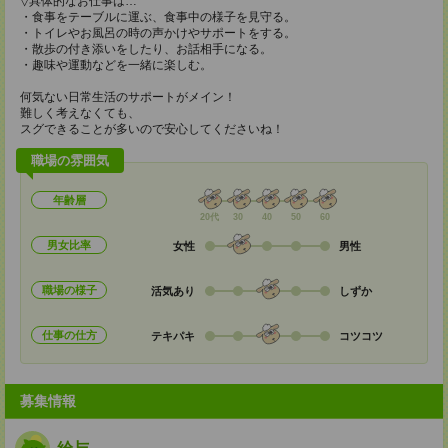
▽具体的なお仕事は…
・食事をテーブルに運ぶ、食事中の様子を見守る。
・トイレやお風呂の時の声かけやサポートをする。
・散歩の付き添いをしたり、お話相手になる。
・趣味や運動などを一緒に楽しむ。
何気ない日常生活のサポートがメイン！
難しく考えなくても、
スグできることが多いので安心してくださいね！
職場の雰囲気
年齢層
20代
30
40
50
60
男女比率
女性
男性
職場の様子
活気あり
しずか
仕事の仕方
テキパキ
コツコツ
募集情報