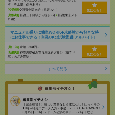
遇 スマホでかんたんに前払いで給与が受け取れま
す（※上限、条件あり）
[交通費]
交通費全額支給（規定あり）
気になる！
[勤務地]
新宿三丁目駅から徒歩2分
/
新宿(東京メト
ロ)駅
マニュアル通りに簡単WORK◆未経験から好きな時
にお仕事できる！単発OK◎試験監督[アルバイト]
[給 与]
時給1,300円～
[勤務地]
神奈川県横浜市青葉区あざみ野（最寄り
気になる！
駅：あざみ野駅）
すべて見る
編集部イチオシ
【完全在宅！】難しい業務なし＆電話なし！ゆっくりの
11時～時短＊データ入力・事務、＜SEKAI NO OWARI＊
8月15日・16日＞ドーム公演のサポートバイトなど