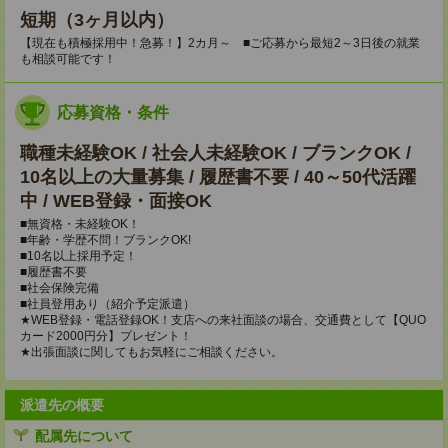
短期（3ヶ月以内）
【現在も積極採用中！急募！】2カ月～ ■ご応募から最短2～3日後の就業
も相談可能です！
応募資格・条件
職種未経験OK / 社会人未経験OK / ブランクOK /
10名以上の大量募集 / 履歴書不要 / 40～50代活躍
中 / WEB登録・面接OK
■無資格・未経験OK！
■年齢・学歴不問！ブランクOK!
■10名以上採用予定！
■履歴書不要
■社会保険完備
■社員登用あり（紹介予定派遣）
★WEB登録・電話登録OK！支店への来社面談の場合、交通費として【QUO
カード2000円分】プレゼント！
★出張面談に関してもお気軽にご相談ください。
派遣先の概要
配属先について