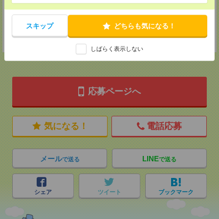
MAIL：
tenshoku@nikken-ts.jp
担当：採用担当
登録交通費
スキップ
どちらも気になる！
★今ならご来社登録でQUOカード2000円分をプレゼント中★
しばらく表示しない
応募ページへ
気になる！
電話応募
メール
LINE
で送る
で送る
シェア
ツイート
ブックマーク