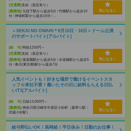
[交通費]
支給（規定有り）
気になる！
[勤務地]
九段下駅から徒歩5分
/
竹橋駅から徒歩10
分
/
神保町駅から徒歩15分
/
…
＜SEKAI NO OWARI＊8月15日・16日＞ドーム公演
のサポートバイト[アルバイト]
[給 与]
時給1250円～
[交通費]
支給（規定有り）
気になる！
[勤務地]
後楽園駅から徒歩5分
/
水道橋駅から徒歩5
分
/
春日(東京都)駅から徒歩7分
人気イベントも！好きな場所で働けるイベントスタ
ッフ☆来社不要！働いたその日に給料もらえる日払
い/T1[アルバイト]
[給 与]
日給13,000円～
[勤務地]
神奈川県川崎市中原区小杉町（最寄り駅：
気になる！
武蔵小杉駅）
給与即払いOK！高時給！平日休み！日勤のお仕事！