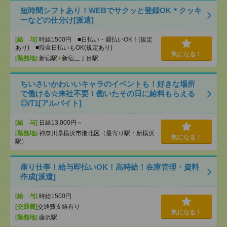
短時間シフトあり！WEBでサクッと登録OK＊クッキ
ーなどの仕分け[派遣]
[給 与]
時給1500円 ■日払い・週払いOK！(規定
あり) ■現金日払いもOK(規定あり)
気になる！
[勤務地]
新宿駅
/
新宿三丁目駅
ちいさいかわいいキャラのイベントも！好きな場所
で働ける☆来社不要！働いたその日に給料もらえる
◎/T1[アルバイト]
[給 与]
日給13,000円～
[勤務地]
神奈川県横浜市港北区（最寄り駅：新横浜
気になる！
駅）
座り仕事！給与即払いOK！高時給！在庫管理・資料
作成[派遣]
[給 与]
時給1500円
[交通費]
交通費支給有り
気になる！
[勤務地]
藤沢駅