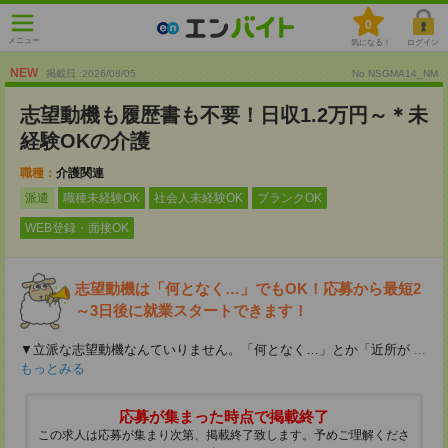
0
メニュー
気になる！
ログイン
NEW
掲載日 :2026
/
08
/
05
No.NSGMA14_NM
志望動機も履歴書も不要！日収1.2万円～＊未
経験OKの介護
職種：
介護関連
派遣
職種未経験OK
社会人未経験OK
ブランクOK
WEB登録・面接OK
志望動機は「何となく…」でもOK！応募から最短2
～3日後に就業スタートできます！
▼立派な志望動機なんていりません。「何となく…」とか「近所が
...
もっとみる
応募が集まった時点で掲載終了
この求人は応募が集まり次第、掲載終了致します。予めご理解くださ