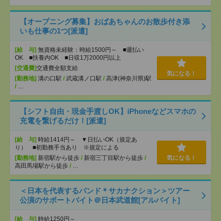
【オープニング募集】おばあちゃんのお散歩付き添
いも仕事の1つ[派遣]
[給 与]
無資格未経験：時給1500円～ ■週払い
OK ■扶養内OK ■日収1万2000円以上
[交通費]
交通費全額支給
気になる！
[勤務地]
溝の口駅
/
武蔵溝ノ口駅
/
高津(神奈川県)駅
/
…
【シフト自由・現金手渡しOK】iPhoneなどスマホの
充電を繋げるだけ！[派遣]
[給 与]
時給1414円～ ▼日払いOK（規定あ
り） ■初勤務手当あり ※規定による
[勤務地]
新宿駅から徒歩
/
新宿三丁目駅から徒歩
/
気になる！
高田馬場駅から徒歩
/
…
＜日本を代表するバンド＊サカナクション＞ツアー
公演のサポートバイト＠日本武道館[アルバイト]
[給 与]
時給1250円～