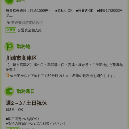
給与
無資格未経験：時給1500円～ ■週払いOK ■扶養内OK ■日収1万2000円
以上
交通費別途支給あり
交通費全額支給
交通費
勤務地
川崎市高津区
【川崎市高津区】溝の口・武蔵溝ノ口・高津・梶が谷・二子新地など勤務地
多数！
≪自宅からドアtoドアで30分以内！≫ご希望の勤務地を紹介します。
勤務曜日
週2～3 / 土日祝休
週2日～OK
■曜日固定の相談OK！
■希望の曜日があればご相談ください！