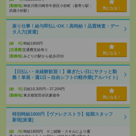
[勤務地]
神奈川県川崎市中原区小杉町（最寄り駅：
気になる！
武蔵小杉駅）
座り仕事！給与即払いOK！高時給！品質検査・デー
タ入力[派遣]
[給 与]
時給1800円
[交通費]
交通費支給有り
気になる！
[勤務地]
みどりの駅から徒歩20分
【日払い・未経験歓迎！】稼ぎたい日にサクッと勤
務！単発・週1日～自由シフトの軽作業[アルバイト]
[給 与]
日給10,305円～37,204円
[勤務地]
東京都世田谷区豪徳寺
気になる！
特別時給1800円【ヴァレクストラ】短期スタッフ
新宿[派遣]
[給 与]
時給1800円 ※ご経験・スキルにより優