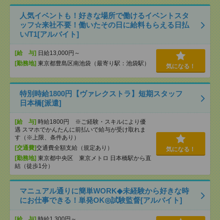
人気イベントも！好きな場所で働けるイベントスタ
ッフ☆来社不要！働いたその日に給料もらえる日払
い/T1[アルバイト]
[給 与]
日給13,000円～
[勤務地]
東京都豊島区南池袋（最寄り駅：池袋駅）
気になる！
特別時給1800円【ヴァレクストラ】短期スタッフ
日本橋[派遣]
[給 与]
時給1800円 ※ご経験・スキルにより優
遇 スマホでかんたんに前払いで給与が受け取れま
す（※上限、条件あり）
[交通費]
交通費全額支給（規定あり）
気になる！
[勤務地]
東京都中央区 東京メトロ 日本橋駅から直
結（徒歩1分）
マニュアル通りに簡単WORK◆未経験から好きな時
にお仕事できる！単発OK◎試験監督[アルバイト]
[給 与]
時給1,300円～