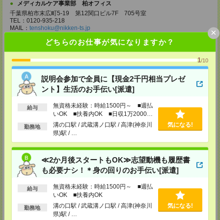
メディカルケア事業部 柏オフィス
千葉県柏市末広町5-19 第12関口ビル7F 705号室
TEL：0120-935-218
MAIL：
tenshoku@nikken-ts.jp
×
担当：採用担当
どちらのお仕事が気になりますか？
メディカルケア事業部 新宿オフィス
1
東京都新宿区新宿2-3-10 新宿御苑ビル6階
/10
TEL：0120-457-235
MAIL：
tenshoku@nikken-ts.jp
説明会参加で全員に【現金2千円相当プレゼ
担当：採用担当
ント】生活のお手伝い[派遣]
メディカルケア事業部 立川事業所
無資格未経験：時給1500円～ ■週払
東京都立川市錦町1-12-14
給与
いOK ■扶養内OK ■日収1万2000円
TEL：0120-934-200
MAIL：
tenshoku@nikken-ts.jp
以上
溝の口駅 / 武蔵溝ノ口駅 / 高津(神奈川
気になる!
勤務地
担当：採用担当
県)駅 / …
メディカルケア事業部 町田オフィス
東京都町田市森野1-7-23 大樹生命町田ビル6F
≪2か月後スタートもOK≫志望動機も履歴書
TEL：0120-453-285
MAIL：
tenshoku@nikken-ts.jp
も必要ナシ！＊身の回りのお手伝い[派遣]
担当：採用担当
無資格未経験：時給1500円～ ■週払
給与
メディカルケア事業部 横浜オフィス
いOK ■扶養内OK
神奈川県横浜市保土ケ谷区神戸町134 横浜ビジネスパークサウスタワー
溝の口駅 / 武蔵溝ノ口駅 / 高津(神奈川
気になる!
2F B区画
勤務地
県)駅 / …
TEL：0120-901-799