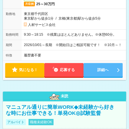
25～30万円
月収例
東京都千代田区
勤務地
東京駅から徒歩1分
/
京橋(東京都)駅から徒歩5分
人材サービス会社
9:30～18:15 ※残業はほとんどありません。※休憩60分。
勤務時間
2026/10/01～長期 ※開始日はご相談可能です！ ※10月～！
期間
履歴書不要
特徴
気になる！
応募する
詳細へ
未読
マニュアル通りに簡単WORK◆未経験から好き
な時にお仕事できる！単発OK◎試験監督
アルバイト
職種未経験OK