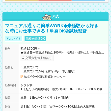
未読
マニュアル通りに簡単WORK◆未経験から好き
な時にお仕事できる！単発OK◎試験監督
アルバイト
職種未経験OK
時給1,300円～
給与
★交通費一部支給 時給1,300円～ ※試験・役割により手当あり
※勤務回数により昇給あり 【即給（前払い）オプションあ
交通費別途支給あり
り！】 希望される場合、勤務から1週間ほどで給与の一部を受け
取れます。 ※手数料418円がかかります。 【過去試験日の収入
千葉県市川市
勤務地
例】 ・河合塾模擬試験 8:30～17:30（休憩1時間） 時給1,300円
千葉県市川市八幡（最寄り駅：本八幡駅）
×8時間＝日収10,400円＋交通費 ※当日の役割により時給＋100
円の場合あり ・国家試験 7:00～13:30（休憩なし） 時給1,300
株式会社全国試験運営センター
円（役割手当＋100円）×6時間＝日収8,400円＋交通費 【試用期
間】試用期間なし
シフト制
勤務時間
1日あたりの実働時間：最大7時間/日 09：00～17：00 ※勤務時
間は 試験により異なります。
単発・1日のみOK / 短期（1ヶ月以内）
期間
週1日からOK / 副業・WワークOK / 10名以上の大量募集
特徴