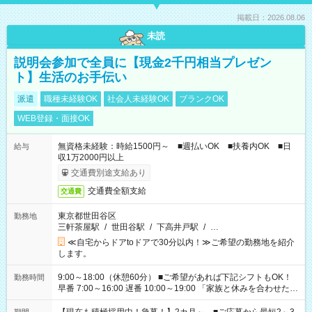
掲載日：2026.08.06
未読
説明会参加で全員に【現金2千円相当プレゼン
ト】生活のお手伝い
派遣
職種未経験OK
社会人未経験OK
ブランクOK
WEB登録・面接OK
無資格未経験：時給1500円～ ■週払いOK ■扶養内OK ■日
給与
収1万2000円以上
交通費別途支給あり
交通費全額支給
交通費
東京都世田谷区
勤務地
三軒茶屋駅
/
世田谷駅
/
下高井戸駅
/
…
≪自宅からドアtoドアで30分以内！≫ご希望の勤務地を紹介
します。
9:00～18:00（休憩60分） ■ご希望があれば下記シフトもOK！
勤務時間
早番 7:00～16:00 遅番 10:00～19:00 「家族と休みを合わせた
い」 「余裕を持って夕飯の準備がしたい」 「できれば残業はし
たくない」 など、ご希望を教えてくださいね。 ※Wワーク希望