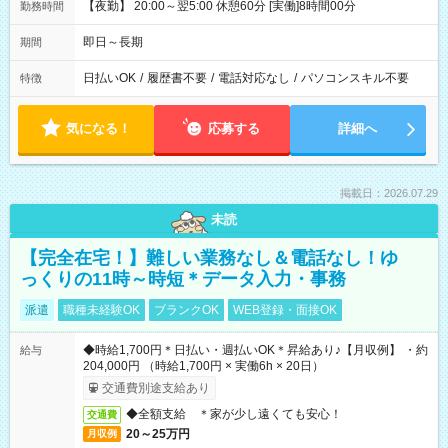
【夜勤】 20:00～翌5:00 休憩60分 [実働]8時間00分
勤務時間
即日～長期
期間
日払いOK
/
履歴書不要
/
電話対応なし
/
パソコンスキル不要
特徴
気になる！
応募する
詳細へ
掲載日：2026.07.29
未読
【完全在宅！】難しい業務なし＆電話なし！ゆ
っくりの11時～時短＊データ入力・事務
派遣
職種未経験OK
ブランクOK
WEB登録・面接OK
◆時給1,700円＊日払い・週払いOK＊昇給あり♪【月収例】 ・約
給与
204,000円 （時給1,700円 × 実働6h × 20日）
交通費別途支給あり
◆全額支給 ＊家が少し遠くても安心！
交通費
20～25万円
月収例