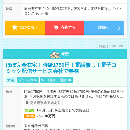
履歴書不要
/
40～50代活躍中
/
服装自由
/
電話対応なし
/
パソ
特徴
コンスキル不要
気になる！
応募する
詳細へ
掲載日：2026.08.05
未読
ほぼ完全在宅！時給1750円！電話無し！電子コ
ミック配信サービス会社で事務
派遣
ブランクOK
WEB登録・面接OK
時給1750円 月収例 25万円 時給1750円×実働7h15m×週5日×4
給与
週 ※月収例を保証するものではありません。※給与即受取りサ
ービス利用可（利用条件有）
交通費別途支給あり
1ヶ月3万円を上限として実費支給
交通費
25～30万円
月収例
東京都千代田区
勤務地