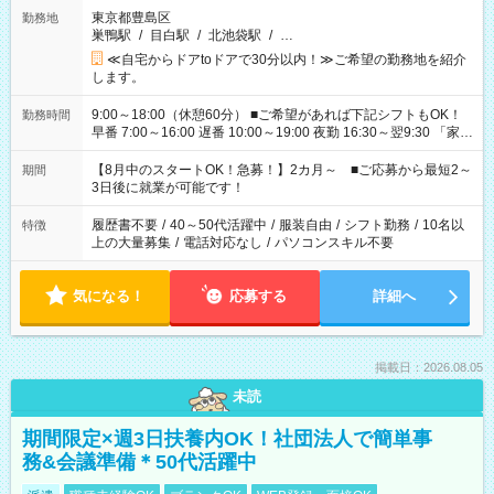
東京都豊島区
勤務地
巣鴨駅
/
目白駅
/
北池袋駅
/
…
≪自宅からドアtoドアで30分以内！≫ご希望の勤務地を紹介
します。
9:00～18:00（休憩60分） ■ご希望があれば下記シフトもOK！
勤務時間
早番 7:00～16:00 遅番 10:00～19:00 夜勤 16:30～翌9:30 「家族
と休みを合わせたい」 「余裕を持って夕飯の準備がしたい」
「できれば残業はしたくない」 など、ご希望を教えてください
【8月中のスタートOK！急募！】2カ月～ ■ご応募から最短2～
期間
ね。 ※Wワーク希望の方へ 今ご覧のお仕事で希望する勤務時間
3日後に就業が可能です！
と、もう1つのお仕事の勤務時間。 合計で週40時間を超える場
合は応募できません。
履歴書不要
/
40～50代活躍中
/
服装自由
/
シフト勤務
/
10名以
特徴
上の大量募集
/
電話対応なし
/
パソコンスキル不要
気になる！
応募する
詳細へ
掲載日：2026.08.05
未読
期間限定×週3日扶養内OK！社団法人で簡単事
務&会議準備＊50代活躍中