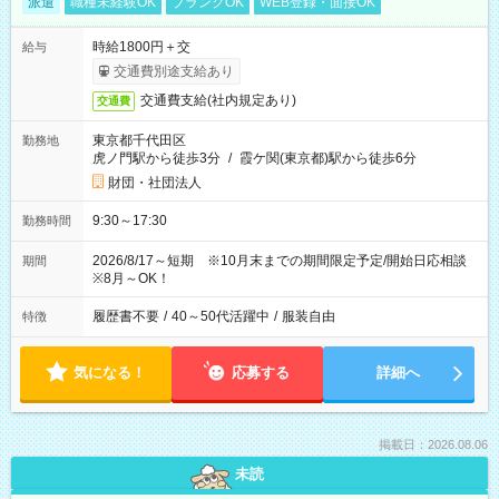
派遣
職種未経験OK
ブランクOK
WEB登録・面接OK
時給1800円＋交
給与
交通費別途支給あり
交通費支給(社内規定あり)
交通費
東京都千代田区
勤務地
虎ノ門駅から徒歩3分
/
霞ケ関(東京都)駅から徒歩6分
財団・社団法人
9:30～17:30
勤務時間
2026/8/17～短期 ※10月末までの期間限定予定/開始日応相談
期間
※8月～OK！
履歴書不要
/
40～50代活躍中
/
服装自由
特徴
気になる！
応募する
詳細へ
掲載日：2026.08.06
未読