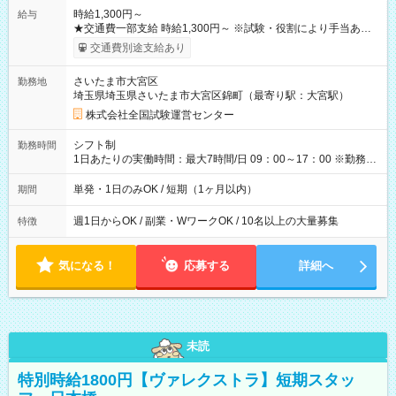
時給1,300円～
給与
★交通費一部支給 時給1,300円～ ※試験・役割により手当あり
※勤務回数により昇給あり 【即給（前払い）オプションあ
交通費別途支給あり
り！】 希望される場合、勤務から1週間ほどで給与の一部を受け
取れます。 ※手数料418円がかかります。 【過去試験日の収入
さいたま市大宮区
勤務地
例】 ・河合塾模擬試験 8:30～17:30（休憩1時間） 時給1,300円
埼玉県埼玉県さいたま市大宮区錦町（最寄り駅：大宮駅）
×8時間＝日収10,400円＋交通費 ※当日の役割により時給＋100
円の場合あり ・国家試験 7:00～13:30（休憩なし） 時給1,300
株式会社全国試験運営センター
円（役割手当＋100円）×6時間＝日収8,400円＋交通費 【試用期
間】試用期間なし
シフト制
勤務時間
1日あたりの実働時間：最大7時間/日 09：00～17：00 ※勤務時
間は 試験により異なります。
単発・1日のみOK / 短期（1ヶ月以内）
期間
週1日からOK / 副業・WワークOK / 10名以上の大量募集
特徴
気になる！
応募する
詳細へ
未読
特別時給1800円【ヴァレクストラ】短期スタッ