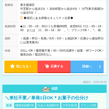
東京都港区
勤務地
竹芝駅から徒歩2分
/
浜松町駅から徒歩4分
/
大門(東京都)駅か
ら徒歩5分
/
…
◆港区にある情報セキュリティ企業◆
◆11：00～18：30のうち実働6時間、休憩60分 ※11：00～18：
勤務時間
00 または 11：30～18：30 。*。ブランクOK！。*。 例え
ば前職が、 在宅/財団法人/事務/コールセンター/受付/販売/カフェ
スタッフ スイーツ販売/ホテルフロント/化粧品販売/など 様々な
＜急募＞即日～長期／8月～9月～も相談OK！応募から最短即日
期間
業界から入社して活躍されています♪
には選考案内♪
日払いOK
/
履歴書不要
/
40～50代活躍中
/
副業・WワークOK
/
特徴
服装自由
/
電話対応なし
気になる！
応募する
詳細へ
掲載日：2026.08.06
未読
＼来社不要／単発1日OK＊お菓子の仕分け
派遣
職種未経験OK
社会人未経験OK
大学生歓迎
ブランクOK