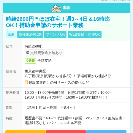
未読
時給2600円＊ほぼ在宅！週3～4日＆16時迄
OK！補助金申請のサポート業務
派遣
職種未経験OK
ブランクOK
WEB登録・面接OK
時給2600円
給与
交通費別途支給あり
全額支給
交通費
東京都中央区
勤務地
八丁堀(東京都)駅から徒歩2分
/
茅場町駅から徒歩6分
建設業界向けのAIサービスの提供など
10:00～17:00(実働6時間 休憩1時間) ※定時：10:00～
勤務時間
19:00（※終わりの時間：16:00～19:00で相談可！）
【急募】即日～長期 ※8月～！
期間
履歴書不要
/
40～50代活躍中
/
副業・WワークOK
/
服装自由
/
特徴
電話対応なし
/
パソコンスキル不要