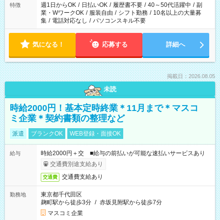
必要な場合も遠慮なくご相談ください。
週1日からOK
/
日払いOK
/
履歴書不要
/
40～50代活躍中
/
副
特徴
業・WワークOK
/
服装自由
/
シフト勤務
/
10名以上の大量募
集
/
電話対応なし
/
パソコンスキル不要
気になる！
応募する
詳細へ
掲載日：2026.08.05
未読
時給2000円！基本定時終業＊11月まで＊マスコ
ミ企業＊契約書類の整理など
派遣
ブランクOK
WEB登録・面接OK
時給2000円＋交 ■給与の前払いが可能な速払いサービスあり
給与
交通費別途支給あり
交通費支給あり
交通費
東京都千代田区
勤務地
麹町駅から徒歩3分
/
赤坂見附駅から徒歩7分
マスコミ企業