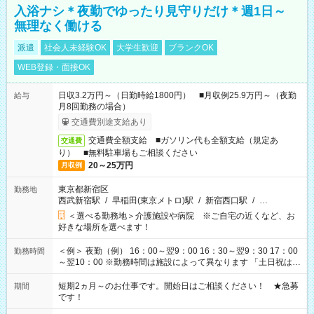
入浴ナシ＊夜勤でゆったり見守りだけ＊週1日～
無理なく働ける
派遣
社会人未経験OK
大学生歓迎
ブランクOK
WEB登録・面接OK
日収3.2万円～（日勤時給1800円） ■月収例25.9万円～（夜勤
給与
月8回勤務の場合）
交通費別途支給あり
交通費全額支給 ■ガソリン代も全額支給（規定あ
交通費
り） ■無料駐車場もご相談ください
20～25万円
月収例
東京都新宿区
勤務地
西武新宿駅
/
早稲田(東京メトロ)駅
/
新宿西口駅
/
…
＜選べる勤務地＞介護施設や病院 ※ご自宅の近くなど、お
好きな場所を選べます！
＜例＞ 夜勤（例） 16：00～翌9：00 16：30～翌9：30 17：00
勤務時間
～翌10：00 ※勤務時間は施設によって異なります 「土日祝は休
みたい」 「しっかり稼ぎたい」 「もう少し遅い時間から始めた
い」など ご希望にあったお仕事をご案内いたします。 ※未経験
短期2ヵ月～のお仕事です。開始日はご相談ください！ ★急募
期間
の方の場合は1～2ヶ月間は日中での仕事を経験いただき、 お
です！
仕事に慣れてからの夜勤になります。 ★家庭の都合でお休みが