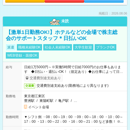
掲載日：2026.08.06
未読
【激単1日勤務OK!】ホテルなどの会場で株主総
会のサポートスタッフ＊日払いOK
派遣
職種未経験OK
社会人未経験OK
大学生歓迎
ブランクOK
WEB登録・面接OK
日給1万5000円～※実働5時間で日給7000円のお仕事もありま
給与
す ◆日払い・週払いOK！（規定あり）◆お仕事によって日給
も異なります
交通費別途支給あり
交通費別途支給あり(勤務地により異なります)
交通費
東京都江東区
勤務地
豊洲駅
/
東陽町駅
/
亀戸駅
/
…
イベント会場
▼シフト例 ・08：00～19：00 ・09：00～18：00 ・10：00～
勤務時間
17：00 ・13：00～22：00 ・16：00～21：00 など多数！ ※お
仕事により勤務時間が異なります