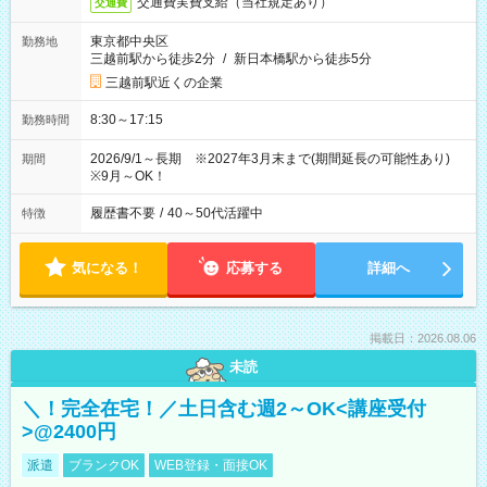
交通費実費支給（当社規定あり）
交通費
東京都中央区
勤務地
三越前駅から徒歩2分
/
新日本橋駅から徒歩5分
三越前駅近くの企業
8:30～17:15
勤務時間
2026/9/1～長期 ※2027年3月末まで(期間延長の可能性あり)
期間
※9月～OK！
履歴書不要
/
40～50代活躍中
特徴
気になる！
応募する
詳細へ
掲載日：2026.08.06
未読
＼！完全在宅！／土日含む週2～OK<講座受付
>@2400円
派遣
ブランクOK
WEB登録・面接OK