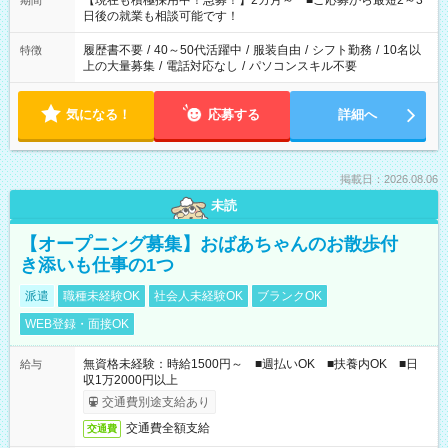
【現在も積極採用中！急募！】2カ月～ ■ご応募から最短2～3
期間
の方へ 今ご覧のお仕事で希望する勤務時間と、もう1つのお仕事
日後の就業も相談可能です！
の勤務時間。 合計で週40時間を超える場合は応募できません。
履歴書不要
/
40～50代活躍中
/
服装自由
/
シフト勤務
/
10名以
特徴
上の大量募集
/
電話対応なし
/
パソコンスキル不要
気になる！
応募する
詳細へ
掲載日：2026.08.06
未読
【オープニング募集】おばあちゃんのお散歩付
き添いも仕事の1つ
派遣
職種未経験OK
社会人未経験OK
ブランクOK
WEB登録・面接OK
無資格未経験：時給1500円～ ■週払いOK ■扶養内OK ■日
給与
収1万2000円以上
交通費別途支給あり
交通費全額支給
交通費