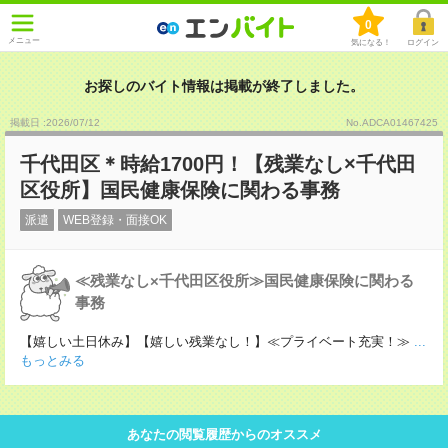
0
メニュー
気になる！
ログイン
お探しのバイト情報は掲載が終了しました。
掲載日 :2026
/
07
/
12
No.ADCA01467425
千代田区＊時給1700円！【残業なし×千代田
区役所】国民健康保険に関わる事務
派遣
WEB登録・面接OK
≪残業なし×千代田区役所≫国民健康保険に関わる
事務
【嬉しい土日休み】【嬉しい残業なし！】≪プライベート充実！≫
...
もっとみる
あなたの閲覧履歴からのオススメ