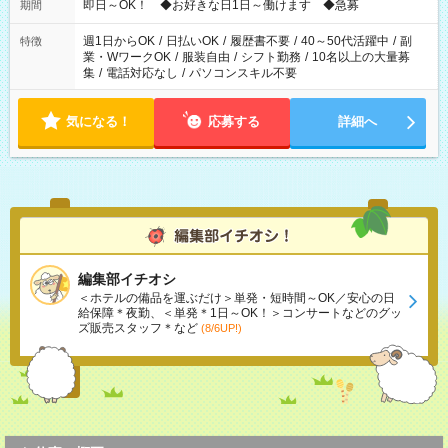
即日～OK！ ◆お好きな日1日～働けます ◆急募
期間
週1日からOK
/
日払いOK
/
履歴書不要
/
40～50代活躍中
/
副
特徴
業・WワークOK
/
服装自由
/
シフト勤務
/
10名以上の大量募
集
/
電話対応なし
/
パソコンスキル不要
気になる！
応募する
詳細へ
編集部イチオシ
＜ホテルの備品を運ぶだけ＞単発・短時間～OK／安心の日
給保障＊夜勤、＜単発＊1日～OK！＞コンサートなどのグッ
ズ販売スタッフ＊など
(8/6UP!)