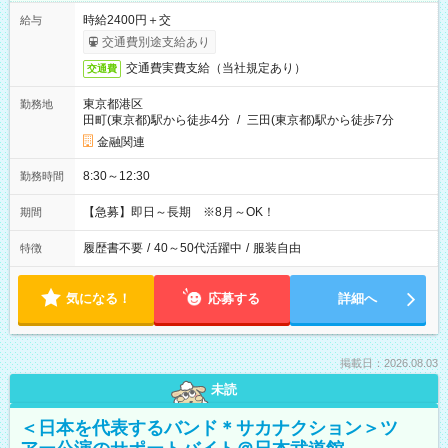
時給2400円＋交
給与
交通費別途支給あり
交通費実費支給（当社規定あり）
交通費
東京都港区
勤務地
田町(東京都)駅から徒歩4分
/
三田(東京都)駅から徒歩7分
金融関連
8:30～12:30
勤務時間
【急募】即日～長期 ※8月～OK！
期間
履歴書不要
/
40～50代活躍中
/
服装自由
特徴
気になる！
応募する
詳細へ
掲載日：2026.08.03
未読
＜日本を代表するバンド＊サカナクション＞ツ