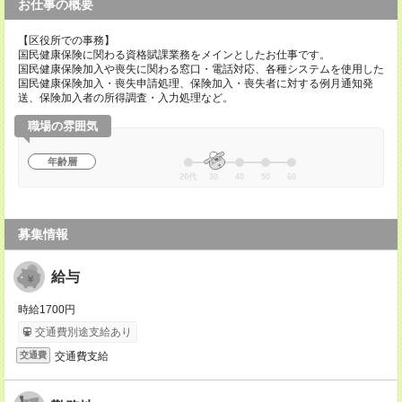
お仕事の概要
【区役所での事務】
国民健康保険に関わる資格賦課業務をメインとしたお仕事です。
国民健康保険加入や喪失に関わる窓口・電話対応、各種システムを使用した
国民健康保険加入・喪失申請処理、保険加入・喪失者に対する例月通知発
送、保険加入者の所得調査・入力処理など。
職場の雰囲気
年齢層
20代
30
40
50
60
募集情報
給与
時給1700円
交通費別途支給あり
交通費支給
交通費