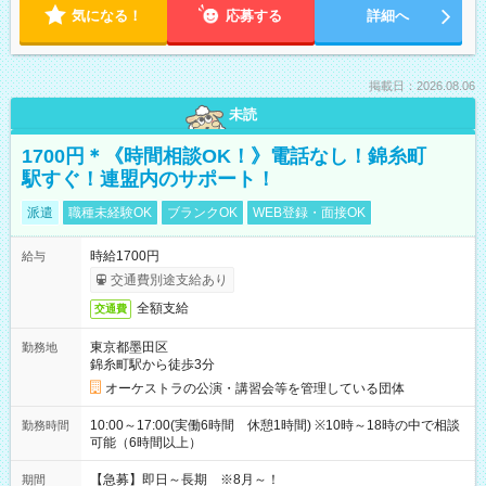
気になる！
応募する
詳細へ
掲載日：2026.08.06
未読
1700円＊《時間相談OK！》電話なし！錦糸町
駅すぐ！連盟内のサポート！
派遣
職種未経験OK
ブランクOK
WEB登録・面接OK
時給1700円
給与
交通費別途支給あり
全額支給
交通費
東京都墨田区
勤務地
錦糸町駅から徒歩3分
オーケストラの公演・講習会等を管理している団体
10:00～17:00(実働6時間 休憩1時間) ※10時～18時の中で相談
勤務時間
可能（6時間以上）
【急募】即日～長期 ※8月～！
期間