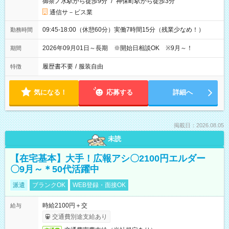
御茶ノ水駅から徒歩9分
/
神保町駅から徒歩3分
通信サ－ビス業
09:45-18:00（休憩60分）実働7時間15分（残業少なめ！）
勤務時間
2026年09月01日～長期 ※開始日相談OK ※9月～！
期間
履歴書不要
/
服装自由
特徴
気になる！
応募する
詳細へ
掲載日：2026.08.05
未読
【在宅基本】大手！広報アシ〇2100円エルダー
〇9月～＊50代活躍中
派遣
ブランクOK
WEB登録・面接OK
時給2100円＋交
給与
交通費別途支給あり