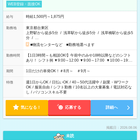
WEB登録・面接OK
時給1,500円～1,875円
給与
東京都台東区
勤務地
上野駅から徒歩5分
/
浅草駅から徒歩5分
/
浅草橋駅から徒歩5
分
/
…
■物流センターなど ■勤務地選べます
【1日3時間～も相談OK!】午前中のみや18時以降などのシフト
勤務時間
あり！ シフト例 ▼9:00～12:00 ▼9:00～17:00 ▼10:00～19:00
▼18:00～21:00
1日だけの単発OK！＃8月～ ＃9月～
期間
週1日からOK
/
日払いOK
/
40～50代活躍中
/
副業・Wワーク
特徴
OK
/
服装自由
/
シフト勤務
/
10名以上の大量募集
/
電話対応な
し
/
パソコンスキル不要
気になる！
応募する
詳細へ
掲載日：2026.08.06
未読