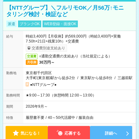
【NTTグループ】＼フルリモOK／月56万↑モニ
タリング検討・検証など
派遣
ブランクOK
WEB登録・面接OK
時給3,400円【月収例】約569,000円（時給3,400円×実働
給与
7.50h×21日+残業10h）+交通費
交通費別途支給あり
○通勤交通費の支給あり（当社規定による）
交通費
30万円～
月収例
東京都千代田区
勤務地
大手町(東京都)駅から徒歩2分
/
東京駅から徒歩8分
/
三越前駅
●NTTグループ●
★9:00～17:30（休憩時間 12:00～13:00）
勤務時間
2026年9月～
期間
履歴書不要
/
40～50代活躍中
/
服装自由
特徴
気になる！
応募する
詳細へ