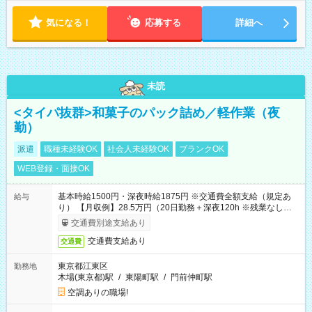
気になる！
応募する
詳細へ
未読
<タイパ抜群>和菓子のパック詰め／軽作業（夜
勤）
派遣
職種未経験OK
社会人未経験OK
ブランクOK
WEB登録・面接OK
基本時給1500円・深夜時給1875円 ※交通費全額支給（規定あ
給与
り） 【月収例】28.5万円（20日勤務＋深夜120h ※残業なしの場
合）
交通費別途支給あり
交通費支給あり
交通費
東京都江東区
勤務地
木場(東京都)駅
/
東陽町駅
/
門前仲町駅
空調ありの職場!