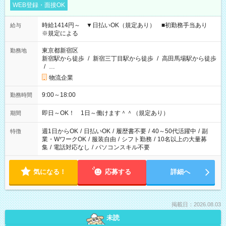
WEB登録・面接OK
時給1414円～ ▼日払いOK（規定あり） ■初勤務手当あり
給与
※規定による
東京都新宿区
勤務地
新宿駅から徒歩
/
新宿三丁目駅から徒歩
/
高田馬場駅から徒歩
/
…
物流企業
9:00～18:00
勤務時間
即日～OK！ 1日～働けます＾＾（規定あり）
期間
週1日からOK
/
日払いOK
/
履歴書不要
/
40～50代活躍中
/
副
特徴
業・WワークOK
/
服装自由
/
シフト勤務
/
10名以上の大量募
集
/
電話対応なし
/
パソコンスキル不要
気になる！
応募する
詳細へ
掲載日：2026.08.03
未読