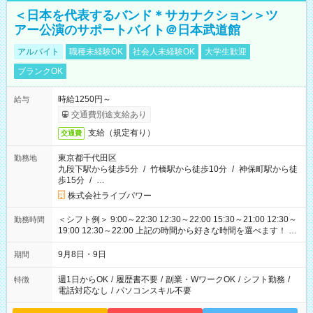
＜日本を代表するバンド＊サカナクション＞ツ
アー公演のサポートバイト＠日本武道館
アルバイト
職種未経験OK
社会人未経験OK
大学生歓迎
ブランクOK
時給1250円～
給与
交通費別途支給あり
支給（規定有り）
交通費
東京都千代田区
勤務地
九段下駅から徒歩5分
/
竹橋駅から徒歩10分
/
神保町駅から徒
歩15分
/
…
株式会社ライブパワー
＜シフト例＞ 9:00～22:30 12:30～22:00 15:30～21:00 12:30～
勤務時間
19:00 12:30～22:00 上記の時間から好きな時間を選べます！ ※
時間は変更となる可能性があります
9月8日・9日
期間
週1日からOK
/
履歴書不要
/
副業・WワークOK
/
シフト勤務
/
特徴
電話対応なし
/
パソコンスキル不要