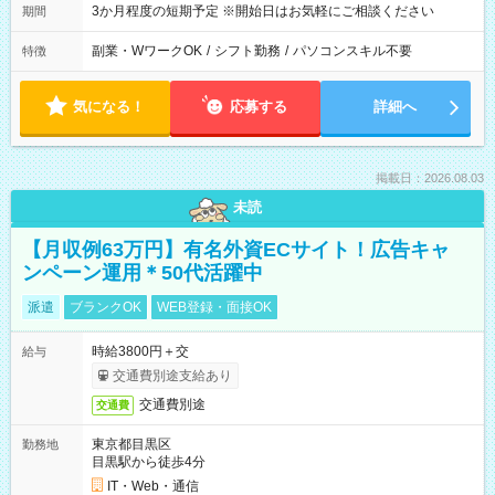
3か月程度の短期予定 ※開始日はお気軽にご相談ください
期間
副業・WワークOK
/
シフト勤務
/
パソコンスキル不要
特徴
気になる！
応募する
詳細へ
掲載日：2026.08.03
未読
【月収例63万円】有名外資ECサイト！広告キャ
ンペーン運用＊50代活躍中
派遣
ブランクOK
WEB登録・面接OK
時給3800円＋交
給与
交通費別途支給あり
交通費別途
交通費
東京都目黒区
勤務地
目黒駅から徒歩4分
IT・Web・通信