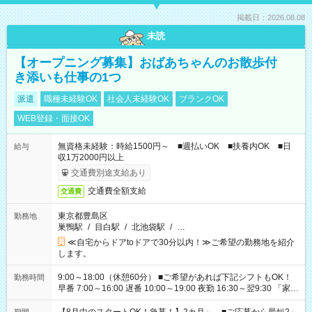
掲載日：2026.08.08
未読
【オープニング募集】おばあちゃんのお散歩付
き添いも仕事の1つ
派遣
職種未経験OK
社会人未経験OK
ブランクOK
WEB登録・面接OK
無資格未経験：時給1500円～ ■週払いOK ■扶養内OK ■日
給与
収1万2000円以上
交通費別途支給あり
交通費全額支給
交通費
東京都豊島区
勤務地
巣鴨駅
/
目白駅
/
北池袋駅
/
…
≪自宅からドアtoドアで30分以内！≫ご希望の勤務地を紹介
します。
9:00～18:00（休憩60分） ■ご希望があれば下記シフトもOK！
勤務時間
早番 7:00～16:00 遅番 10:00～19:00 夜勤 16:30～翌9:30 「家族
と休みを合わせたい」 「余裕を持って夕飯の準備がしたい」
「できれば残業はしたくない」 など、ご希望を教えてください