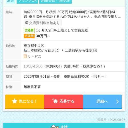
派遣
ブランクOK
WEB登録・面接OK
時給3000円 月収例 30万円 時給3000円×実働5h×週5日×4
給与
週 ※月収例を保証するものではありません。※給与即受取りサ
ービス利用可（利用条件有）
交通費別途支給あり
1ヶ月3万円を上限として実費支給
交通費
30万円～
月収例
東京都中央区
勤務地
新日本橋駅から徒歩3分
/
三越前駅から徒歩1分
サ－ビス
10:00-16:00（休憩60分）実働5時間（残業少なめ！）
勤務時間
2026年09月01日～長期 ※開始日相談OK ※9月～！
期間
履歴書不要
特徴
気になる！
応募する
詳細へ
掲載日：2026.08.07
未読