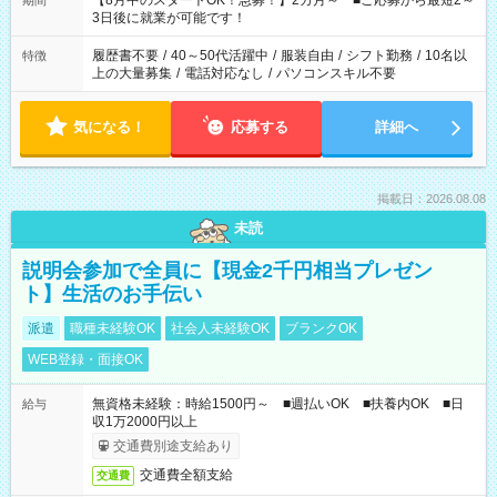
【8月中のスタートOK！急募！】2カ月～ ■ご応募から最短2～
期間
ね。 ※Wワーク希望の方へ 今ご覧のお仕事で希望する勤務時間
3日後に就業が可能です！
と、もう1つのお仕事の勤務時間。 合計で週40時間を超える場
合は応募できません。
履歴書不要
/
40～50代活躍中
/
服装自由
/
シフト勤務
/
10名以
特徴
上の大量募集
/
電話対応なし
/
パソコンスキル不要
気になる！
応募する
詳細へ
掲載日：2026.08.08
未読
説明会参加で全員に【現金2千円相当プレゼン
ト】生活のお手伝い
派遣
職種未経験OK
社会人未経験OK
ブランクOK
WEB登録・面接OK
無資格未経験：時給1500円～ ■週払いOK ■扶養内OK ■日
給与
収1万2000円以上
交通費別途支給あり
交通費全額支給
交通費