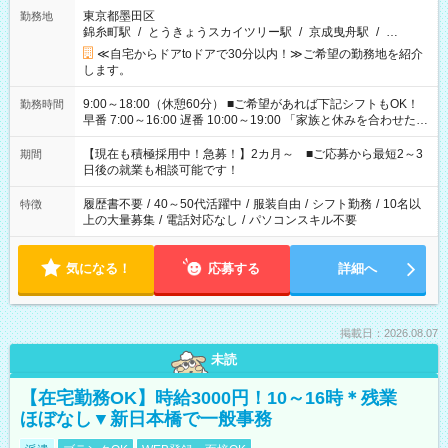
東京都墨田区
勤務地
錦糸町駅
/
とうきょうスカイツリー駅
/
京成曳舟駅
/
…
≪自宅からドアtoドアで30分以内！≫ご希望の勤務地を紹介
します。
9:00～18:00（休憩60分） ■ご希望があれば下記シフトもOK！
勤務時間
早番 7:00～16:00 遅番 10:00～19:00 「家族と休みを合わせた
い」 「余裕を持って夕飯の準備がしたい」 「できれば残業はし
たくない」 など、ご希望を教えてくださいね。 ※Wワーク希望
【現在も積極採用中！急募！】2カ月～ ■ご応募から最短2～3
期間
の方へ 今ご覧のお仕事で希望する勤務時間と、もう1つのお仕事
日後の就業も相談可能です！
の勤務時間。 合計で週40時間を超える場合は応募できません。
履歴書不要
/
40～50代活躍中
/
服装自由
/
シフト勤務
/
10名以
特徴
上の大量募集
/
電話対応なし
/
パソコンスキル不要
気になる！
応募する
詳細へ
掲載日：2026.08.07
未読
【在宅勤務OK】時給3000円！10～16時＊残業
ほぼなし▼新日本橋で一般事務