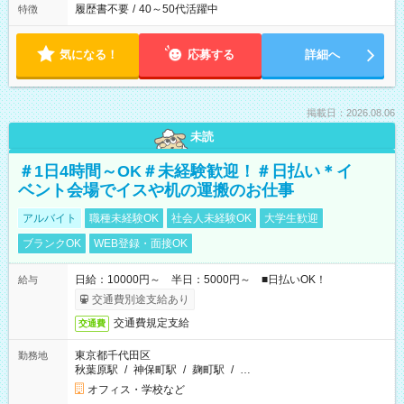
履歴書不要
/
40～50代活躍中
特徴
気になる！
応募する
詳細へ
掲載日：2026.08.06
未読
＃1日4時間～OK＃未経験歓迎！＃日払い＊イ
ベント会場でイスや机の運搬のお仕事
アルバイト
職種未経験OK
社会人未経験OK
大学生歓迎
ブランクOK
WEB登録・面接OK
日給：10000円～ 半日：5000円～ ■日払いOK！
給与
交通費別途支給あり
交通費規定支給
交通費
東京都千代田区
勤務地
秋葉原駅
/
神保町駅
/
麹町駅
/
…
オフィス・学校など