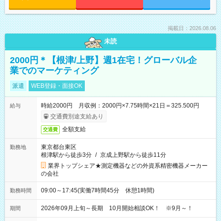
掲載日：2026.08.06
未読
2000円＊【根津/上野】週1在宅！グローバル企
業でのマーケティング
派遣
WEB登録・面接OK
時給2000円 月収例：2000円×7.75時間×21日＝325.500円
給与
交通費別途支給あり
全額支給
交通費
東京都台東区
勤務地
根津駅から徒歩3分
/
京成上野駅から徒歩11分
業界トップシェア★測定機器などの外資系精密機器メーカー
の会社
09:00～17:45(実働7時間45分 休憩1時間)
勤務時間
2026年09月上旬～長期 10月開始相談OK！ ※9月～！
期間