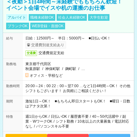
＜夜勤＞1日4時間～未経験でももちろん歓迎！
イベント会場でイスや机の運搬のお仕事
アルバイト
職種未経験OK
社会人未経験OK
大学生歓迎
ブランクOK
WEB登録・面接OK
日給：12500円～ 半日：5000円～ ■日払いOK！
給与
交通費別途支給あり
交通費規定支給
交通費
東京都千代田区
勤務地
秋葉原駅
/
神保町駅
/
麹町駅
/
…
オフィス・学校など
20:00～24：00 22：00～翌7:00 …など1日4時間～OK！ その他
勤務時間
シフトもございます！ お気軽にご相談ください！
激短1日～OK！ ■もちろん即日スタートもOK！ ■曜日・日数
期間
はアナタ次第！
週1日からOK
/
日払いOK
/
履歴書不要
/
40～50代活躍中
/
副
特徴
業・WワークOK
/
シフト勤務
/
10名以上の大量募集
/
電話対応
なし
/
パソコンスキル不要