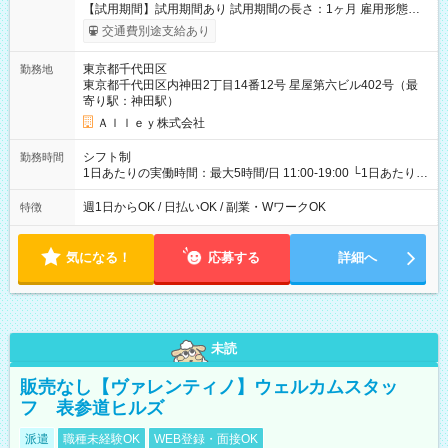
【試用期間】試用期間あり 試用期間の長さ：1ヶ月 雇用形態、
給与は本採用時と同じです。
交通費別途支給あり
東京都千代田区
勤務地
東京都千代田区内神田2丁目14番12号 星屋第六ビル402号（最
寄り駅：神田駅）
Ａｌｌｅｙ株式会社
シフト制
勤務時間
1日あたりの実働時間：最大5時間/日 11:00-19:00 └1日あたりの
実働時間：1-5時間 └上記の時間帯内であれば、いつでも勤務可
能！ └平日・土曜日の中で、お好きな曜日でご勤務いただけま
週1日からOK / 日払いOK / 副業・WワークOK
特徴
す！ 【シフト例】 ・11:00～14:00 ・16:30～19:00 ・13:00～
18:00 などのように、自由な働き方が可能なお仕事です！
気になる！
応募する
詳細へ
未読
販売なし【ヴァレンティノ】ウェルカムスタッ
フ 表参道ヒルズ
派遣
職種未経験OK
WEB登録・面接OK