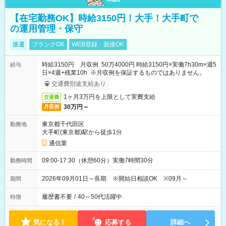
【在宅勤務OK】時給3150円！大手！大手町で
の運用管理・保守
派遣
ブランクOK
WEB登録・面接OK
時給3150円 月収例 50万4000円 時給3150円×実働7h30m×週5
給与
日×4週+残業10h ※月収例を保証するものではありません。
交通費別途支給あり
1ヶ月3万円を上限として実費支給
交通費
30万円～
月収例
東京都千代田区
勤務地
大手町(東京都)駅から徒歩1分
通信業
09:00-17:30（休憩60分）実働7時間30分
勤務時間
2026年09月01日～長期 ※開始日相談OK ※09月～
期間
履歴書不要
/
40～50代活躍中
特徴
気になる！
応募する
詳細へ