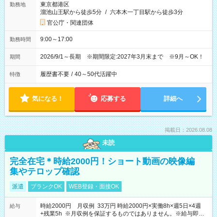
東京都港区
勤務地
溜池山王駅から徒歩5分
/
六本木一丁目駅から徒歩3分
官公庁・関連団体
9:00～17:00
勤務時間
2026/9/1～長期 ※期間限定:2027年3月末まで ※9月～OK！
期間
履歴書不要
/
40～50代活躍中
特徴
気になる！
応募する
詳細へ
掲載日：2026.08.08
未読
完全在宅＊時給2000円！ショート動画の映像編
集やテロップ確認
派遣
ブランクOK
WEB登録・面接OK
時給2000円 月収例 33万円 時給2000円×実働8h×週5日×4週
給与
+残業5h ※月収例を保証するものではありません。※給与即受