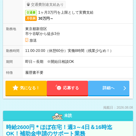
取りサービス利用可（利用条件有）
交通費別途支給あり
1ヶ月3万円を上限として実費支給
交通費
30万円～
月収例
東京都新宿区
勤務地
市ケ谷駅から徒歩3分
放送
11:00-20:00（休憩60分）実働8時間（残業少なめ！）
勤務時間
即日～長期 ※開始日相談OK
期間
履歴書不要
特徴
気になる！
応募する
詳細へ
掲載日：2026.08.08
未読
時給2600円＊ほぼ在宅！週3～4日＆16時迄
OK！補助金申請のサポート業務