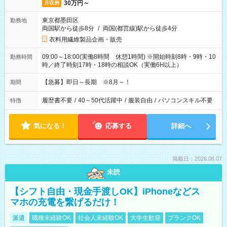
30万円～
月収例
東京都墨田区
勤務地
両国駅から徒歩8分
/
両国(都営線)駅から徒歩4分
衣料用繊維製品企画・販売
09:00～18:00(実働8時間 休憩1時間) ※開始時刻8時・9時・10
勤務時間
時／終了時刻17時・18時の相談OK（実働6H以上）
【急募】即日～長期 ※8月～！
期間
履歴書不要
/
40～50代活躍中
/
服装自由
/
パソコンスキル不要
特徴
気になる！
応募する
詳細へ
掲載日：2026.08.07
未読
【シフト自由・現金手渡しOK】iPhoneなどス
マホの充電を繋げるだけ！
派遣
職種未経験OK
社会人未経験OK
大学生歓迎
ブランクOK