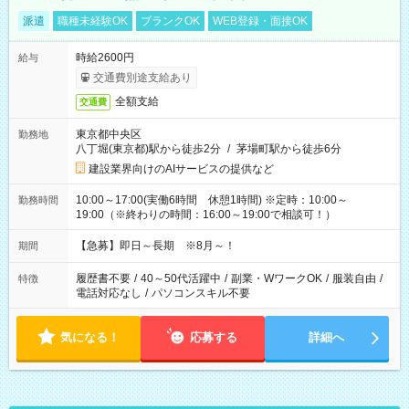
派遣
職種未経験OK
ブランクOK
WEB登録・面接OK
時給2600円
給与
交通費別途支給あり
全額支給
交通費
東京都中央区
勤務地
八丁堀(東京都)駅から徒歩2分
/
茅場町駅から徒歩6分
建設業界向けのAIサービスの提供など
10:00～17:00(実働6時間 休憩1時間) ※定時：10:00～
勤務時間
19:00（※終わりの時間：16:00～19:00で相談可！）
【急募】即日～長期 ※8月～！
期間
履歴書不要
/
40～50代活躍中
/
副業・WワークOK
/
服装自由
/
特徴
電話対応なし
/
パソコンスキル不要
気になる！
応募する
詳細へ