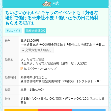
未読
ちいさいかわいいキャラのイベントも！好きな
場所で働ける☆来社不要！働いたその日に給料
もらえる◎/T1
アルバイト
職種未経験OK
日給13,000円～
給与
＋交通費支給 ★交通費全額支給！ ┗案件により規定あり ★日払
いOK！（規定あり） ┗働いたその日に現金GET♪ お仕事後はコ
交通費別途支給あり
ンビニATMから 日払い分を引き落とせます！ 【試用期間】試
用期間なし
さいたま市大宮区
勤務地
埼玉県さいたま市大宮区錦町（最寄り駅：大宮駅）
株式会社ワンベルウッズ
勤務時間は指定なし
勤務時間
変形労働時間制 想定労働時間160時間/月 【シフト例】 ・8：00
～21：00
単発・1日のみOK
期間
週1日からOK / 日払いOK / 副業・WワークOK / 10名以上の大量
特徴
募集