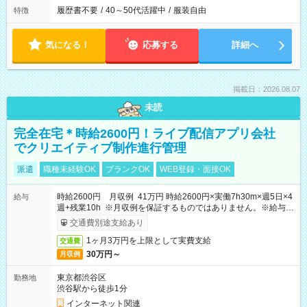
履歴書不要
/
40～50代活躍中
/
服装自由
特徴
気になる！
応募する
詳細へ
掲載日：2026.08.07
未読
完全在宅＊時給2600円！ライブ配信アプリ会社
でクリエイティブ制作進行管理
派遣
職種未経験OK
ブランクOK
WEB登録・面接OK
時給2600円 月収例 41万円 時給2600円×実働7h30m×週5日×4
給与
週+残業10h ※月収例を保証するものではありません。※給与即
受取りサービス利用可（利用条件有）
交通費別途支給あり
1ヶ月3万円を上限として実費支給
交通費
30万円～
月収例
東京都渋谷区
勤務地
渋谷駅から徒歩1分
インターネット関連