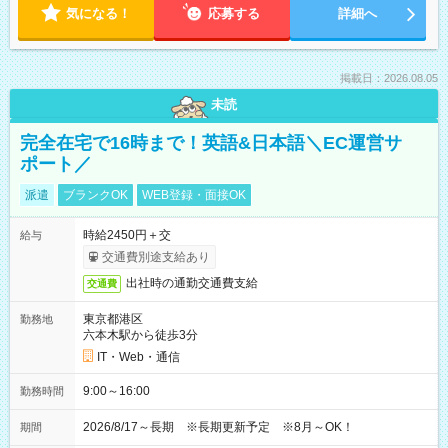
気になる！
応募する
詳細へ
掲載日：2026.08.05
未読
完全在宅で16時まで！英語&日本語＼EC運営サ
ポート／
派遣
ブランクOK
WEB登録・面接OK
時給2450円＋交
給与
交通費別途支給あり
出社時の通勤交通費支給
交通費
東京都港区
勤務地
六本木駅から徒歩3分
IT・Web・通信
9:00～16:00
勤務時間
2026/8/17～長期 ※長期更新予定 ※8月～OK！
期間