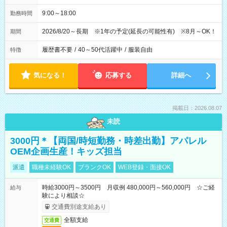
9:00～18:00
勤務時間
2026/8/20～長期 ※1年の予定(延長の可能性有) ※8月～OK！
期間
履歴書不要
/
40～50代活躍中
/
服装自由
特徴
気になる！
応募する
詳細へ
掲載日：2026.08.07
未読
3000円＊【両国/時短勤務・時差出勤】アパレル
OEM企画生産！キッズ担当
派遣
職種未経験OK
ブランクOK
WEB登録・面接OK
時給3000円～3500円 月収例 480,000円～560,000円 ☆ご経
給与
験により相談☆
交通費別途支給あり
全額支給
交通費