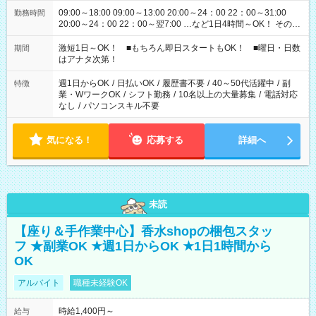
09:00～18:00 09:00～13:00 20:00～24：00 22：00～31:00
勤務時間
20:00～24：00 22：00～翌7:00 …など1日4時間～OK！ その他
シフトもございます！ お気軽にご相談ください！
激短1日～OK！ ■もちろん即日スタートもOK！ ■曜日・日数
期間
はアナタ次第！
週1日からOK
/
日払いOK
/
履歴書不要
/
40～50代活躍中
/
副
特徴
業・WワークOK
/
シフト勤務
/
10名以上の大量募集
/
電話対応
なし
/
パソコンスキル不要
気になる！
応募する
詳細へ
未読
【座り＆手作業中心】香水shopの梱包スタッ
フ ★副業OK ★週1日からOK ★1日1時間から
OK
アルバイト
職種未経験OK
時給1,400円～
給与