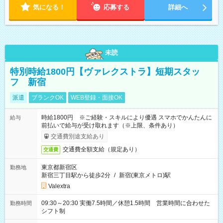
気になる！
応募する
詳細へ
未読
特別時給1800円【ヴァレクストラ】短期スタッ
フ 新宿
派遣
ブランクOK
WEB登録・面接OK
時給1800円 ※ご経験・スキルにより優遇 スマホでかんたんに
給与
前払いで給与が受け取れます（※上限、条件あり）
交通費別途支給あり
交通費全額支給（規定あり）
交通費
東京都新宿区
勤務地
新宿三丁目駅から徒歩2分
/
新宿(東京メトロ)駅
Valextra
09:30～20:30 実働7.5時間／休憩1.5時間 営業時間に合わせた
勤務時間
シフト制