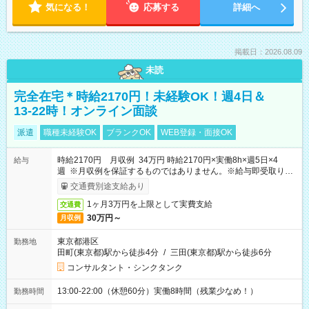
気になる！
応募する
詳細へ
掲載日：2026.08.09
未読
完全在宅＊時給2170円！未経験OK！週4日＆
13-22時！オンライン面談
派遣
職種未経験OK
ブランクOK
WEB登録・面接OK
時給2170円 月収例 34万円 時給2170円×実働8h×週5日×4
給与
週 ※月収例を保証するものではありません。※給与即受取りサ
ービス利用可（利用条件有）
交通費別途支給あり
1ヶ月3万円を上限として実費支給
交通費
30万円～
月収例
東京都港区
勤務地
田町(東京都)駅から徒歩4分
/
三田(東京都)駅から徒歩6分
コンサルタント・シンクタンク
13:00-22:00（休憩60分）実働8時間（残業少なめ！）
勤務時間