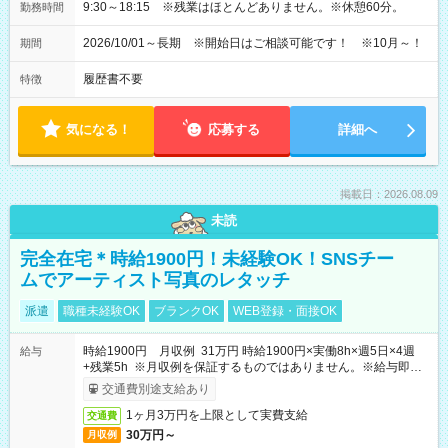
9:30～18:15 ※残業はほとんどありません。※休憩60分。
勤務時間
2026/10/01～長期 ※開始日はご相談可能です！ ※10月～！
期間
履歴書不要
特徴
気になる！
応募する
詳細へ
掲載日：2026.08.09
未読
完全在宅＊時給1900円！未経験OK！SNSチー
ムでアーティスト写真のレタッチ
派遣
職種未経験OK
ブランクOK
WEB登録・面接OK
時給1900円 月収例 31万円 時給1900円×実働8h×週5日×4週
給与
+残業5h ※月収例を保証するものではありません。※給与即受
取りサービス利用可（利用条件有）
交通費別途支給あり
1ヶ月3万円を上限として実費支給
交通費
30万円～
月収例