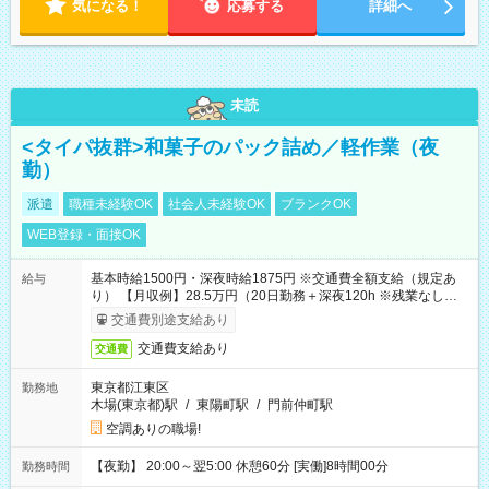
気になる！
応募する
詳細へ
未読
<タイパ抜群>和菓子のパック詰め／軽作業（夜
勤）
派遣
職種未経験OK
社会人未経験OK
ブランクOK
WEB登録・面接OK
基本時給1500円・深夜時給1875円 ※交通費全額支給（規定あ
給与
り） 【月収例】28.5万円（20日勤務＋深夜120h ※残業なしの場
合）
交通費別途支給あり
交通費支給あり
交通費
東京都江東区
勤務地
木場(東京都)駅
/
東陽町駅
/
門前仲町駅
空調ありの職場!
【夜勤】 20:00～翌5:00 休憩60分 [実働]8時間00分
勤務時間