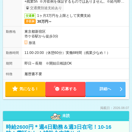
+残業5h ※月収例を保証するものではありません。※給与即受
取りサービス利用可（利用条件有）
交通費別途支給あり
1ヶ月3万円を上限として実費支給
交通費
30万円～
月収例
東京都新宿区
勤務地
市ケ谷駅から徒歩3分
放送
11:00-20:00（休憩60分）実働8時間（残業少なめ！）
勤務時間
即日～長期 ※開始日相談OK
期間
履歴書不要
特徴
気になる！
応募する
詳細へ
掲載日：2026.08.07
未読
時給2600円＊週4日勤務＆週3日在宅！10-16