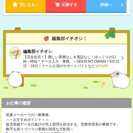
気になる！
応募する
詳細へ
編集部イチオシ
【完全在宅！】難しい業務なし＆電話なし！ゆっくりの11
時～時短＊データ入力・事務、＜SEKAI NO OWARI＊8月15
日・16日＞ドーム公演のサポートバイトなど
(8/7UP!)
お仕事の概要
医療メーカーでの一般事務。
＜＜おすすめポイント＞＞
販売実績データの集計や売上管理を担当する、営業管理系の事務です。
数字を扱うコツコツ業務が得意な方歓迎！