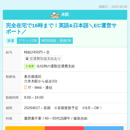
掲載日：2026.08.09
未読
完全在宅で16時まで！英語&日本語＼EC運営サ
ポート／
派遣
ブランクOK
WEB登録・面接OK
時給2450円＋交
給与
交通費別途支給あり
出社時の通勤交通費支給
交通費
東京都港区
勤務地
六本木駅から徒歩3分
IT・Web・通信
9:00～16:00
勤務時間
2026/8/17～長期 ※長期更新予定 ※8月～OK！
期間
履歴書不要
/
40～50代活躍中
/
服装自由
特徴