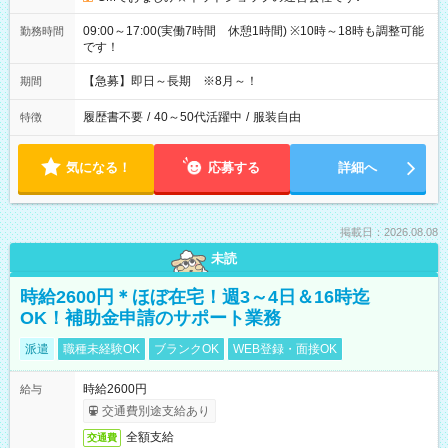
09:00～17:00(実働7時間 休憩1時間) ※10時～18時も調整可能
勤務時間
です！
【急募】即日～長期 ※8月～！
期間
履歴書不要
/
40～50代活躍中
/
服装自由
特徴
気になる！
応募する
詳細へ
掲載日：2026.08.08
未読
時給2600円＊ほぼ在宅！週3～4日＆16時迄
OK！補助金申請のサポート業務
派遣
職種未経験OK
ブランクOK
WEB登録・面接OK
時給2600円
給与
交通費別途支給あり
全額支給
交通費