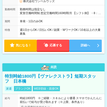
株式会社ワンベルウッズ
勤務時間は指定なし
勤務時間
変形労働時間制 想定労働時間160時間/月 【シフト例】 ・8：00
～21：00
単発・1日のみOK
期間
週1日からOK / 日払いOK / 副業・WワークOK / 10名以上の大量
特徴
募集
気になる！
応募する
詳細へ
未読
特別時給1800円【ヴァレクストラ】短期スタッ
フ 日本橋
派遣
ブランクOK
WEB登録・面接OK
時給1800円 ※ご経験・スキルにより優遇 スマホでかんたんに
給与
前払いで給与が受け取れます（※上限、条件あり）