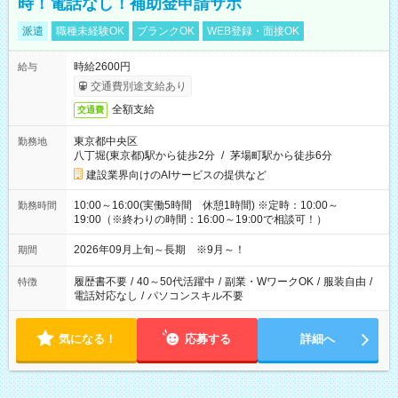
時！電話なし！補助金申請サポ
派遣
職種未経験OK
ブランクOK
WEB登録・面接OK
時給2600円
給与
交通費別途支給あり
全額支給
交通費
東京都中央区
勤務地
八丁堀(東京都)駅から徒歩2分
/
茅場町駅から徒歩6分
建設業界向けのAIサービスの提供など
10:00～16:00(実働5時間 休憩1時間) ※定時：10:00～
勤務時間
19:00（※終わりの時間：16:00～19:00で相談可！）
2026年09月上旬～長期 ※9月～！
期間
履歴書不要
/
40～50代活躍中
/
副業・WワークOK
/
服装自由
/
特徴
電話対応なし
/
パソコンスキル不要
気になる！
応募する
詳細へ