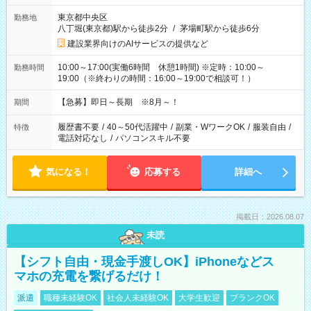
東京都中央区
勤務地
八丁堀(東京都)駅から徒歩2分
/
茅場町駅から徒歩6分
建設業界向けのAIサービスの提供など
10:00～17:00(実働6時間 休憩1時間) ※定時：10:00～
勤務時間
19:00（※終わりの時間：16:00～19:00で相談可！）
【急募】即日～長期 ※8月～！
期間
履歴書不要
/
40～50代活躍中
/
副業・WワークOK
/
服装自由
/
特徴
電話対応なし
/
パソコンスキル不要
気になる！
応募する
詳細へ
掲載日：2026.08.07
未読
【シフト自由・現金手渡しOK】iPhoneなどス
マホの充電を繋げるだけ！
派遣
職種未経験OK
社会人未経験OK
大学生歓迎
ブランクOK