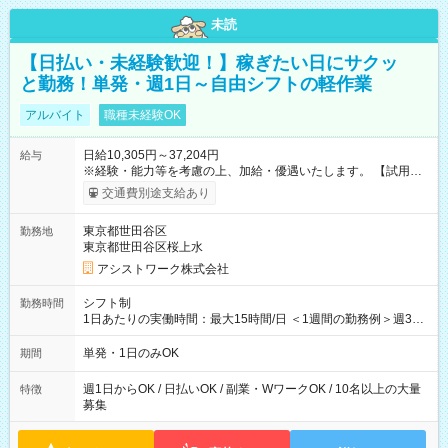
未読
【日払い・未経験歓迎！】稼ぎたい日にサクッ
と勤務！単発・週1日～自由シフトの軽作業
アルバイト
職種未経験OK
日給10,305円～37,204円
給与
※経験・能力等を考慮の上、加給・優遇いたします。 【試用期
間】試用期間なし
交通費別途支給あり
東京都世田谷区
勤務地
東京都世田谷区桜上水
アシストワーク株式会社
シフト制
勤務時間
1日あたりの実働時間：最大15時間/日 ＜1週間の勤務例＞週3回
勤務 勤務：月・水・金 休み：火・木・土・日 好きな時にお仕事
可能です！ ※1日あたりの最大実働時間は日勤、夜勤共に勤務し
単発・1日のみOK
期間
た時間になります。
週1日からOK / 日払いOK / 副業・WワークOK / 10名以上の大量
特徴
募集