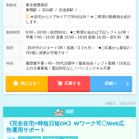
東京都豊島区
勤務地
巣鴨駅
/
目白駅
/
北池袋駅
/
…
≪自宅からドアtoドアで30分以内！≫ご希望の勤務地を紹介
します。
9:00～18:00（休憩60分） ■ご希望があれば下記シフトもOK！
勤務時間
早番 7:00～16:00 遅番 10:00～19:00 夜勤 16:30～翌9:30 「家族
と休みを合わせたい」 「余裕を持って夕飯の準備がしたい」
「できれば残業はしたくない」 など、ご希望を教えてください
【8月中のスタートOK！急募！】2カ月～ ■ご応募から最短2～
期間
ね。 ※Wワーク希望の方へ 今ご覧のお仕事で希望する勤務時間
3日後に就業が可能です！
と、もう1つのお仕事の勤務時間。 合計で週40時間を超える場
合は応募できません。
履歴書不要
/
40～50代活躍中
/
服装自由
/
シフト勤務
/
10名以
特徴
上の大量募集
/
電話対応なし
/
パソコンスキル不要
気になる！
応募する
詳細へ
掲載日：2026.08.07
未読
《完全在宅×時短日短OK》Wワーク可〇Web広
告運用サポート