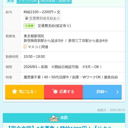
派遣
ブランクOK
WEB登録・面接OK
時給2100～2200円＋交
給与
交通費別途支給あり
交通費支給(規定有り)
交通費
東京都新宿区
勤務地
新宿御苑前駅から徒歩3分
/
新宿三丁目駅から徒歩4分
マスコミ関連
10:00～19:00
勤務時間
2026/9/1～長期 ※開始日相談可能 ※9月～OK！
期間
履歴書不要
/
40～50代活躍中
/
副業・WワークOK
/
服装自由
特徴
気になる！
応募する
詳細へ
掲載日：2026.08.07
未読