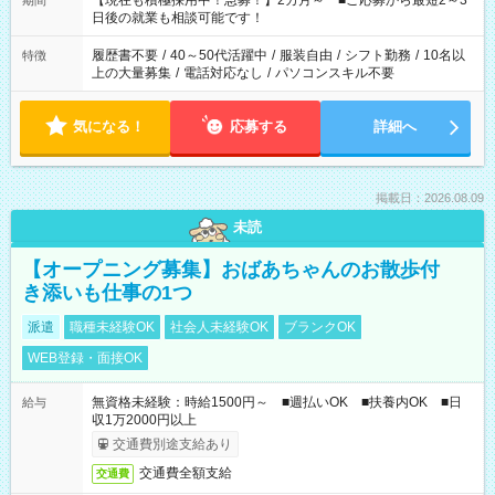
【現在も積極採用中！急募！】2カ月～ ■ご応募から最短2～3
期間
の方へ 今ご覧のお仕事で希望する勤務時間と、もう1つのお仕事
日後の就業も相談可能です！
の勤務時間。 合計で週40時間を超える場合は応募できません。
履歴書不要
/
40～50代活躍中
/
服装自由
/
シフト勤務
/
10名以
特徴
上の大量募集
/
電話対応なし
/
パソコンスキル不要
気になる！
応募する
詳細へ
掲載日：2026.08.09
未読
【オープニング募集】おばあちゃんのお散歩付
き添いも仕事の1つ
派遣
職種未経験OK
社会人未経験OK
ブランクOK
WEB登録・面接OK
無資格未経験：時給1500円～ ■週払いOK ■扶養内OK ■日
給与
収1万2000円以上
交通費別途支給あり
交通費全額支給
交通費