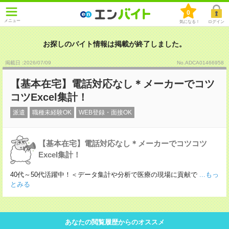
0
メニュー
気になる！
ログイン
お探しのバイト情報は掲載が終了しました。
掲載日 :2026
/
07
/
09
No.ADCA01466958
【基本在宅】電話対応なし＊メーカーでコツ
コツExcel集計！
派遣
職種未経験OK
WEB登録・面接OK
【基本在宅】電話対応なし＊メーカーでコツコツ
Excel集計！
40代～50代活躍中！＜データ集計や分析で医療の現場に貢献で
...もっ
とみる
あなたの閲覧履歴からのオススメ