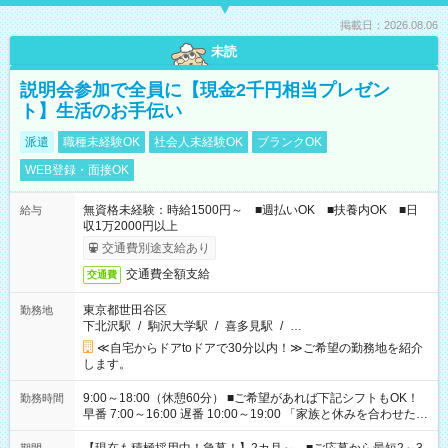
掲載日：2026.08.06
未読
説明会参加で全員に【現金2千円相当プレゼン
ト】生活のお手伝い
派遣
職種未経験OK
社会人未経験OK
ブランクOK
WEB登録・面接OK
無資格未経験：時給1500円～ ■週払いOK ■扶養内OK ■日
給与
収1万2000円以上
交通費別途支給あり
交通費全額支給
交通費
東京都世田谷区
勤務地
下北沢駅
/
駒沢大学駅
/
喜多見駅
/
…
≪自宅からドアtoドアで30分以内！≫ご希望の勤務地を紹介
します。
9:00～18:00（休憩60分） ■ご希望があれば下記シフトもOK！
勤務時間
早番 7:00～16:00 遅番 10:00～19:00 「家族と休みを合わせた
い」 「余裕を持って夕飯の準備がしたい」 「できれば残業はし
たくない」 など、ご希望を教えてくださいね。 ※Wワーク希望