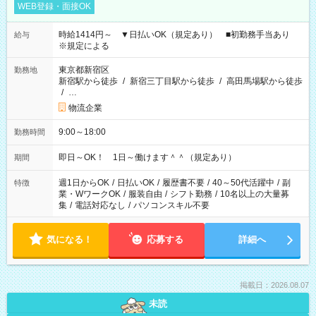
WEB登録・面接OK
時給1414円～ ▼日払いOK（規定あり） ■初勤務手当あり
給与
※規定による
東京都新宿区
勤務地
新宿駅から徒歩
/
新宿三丁目駅から徒歩
/
高田馬場駅から徒歩
/
…
物流企業
9:00～18:00
勤務時間
即日～OK！ 1日～働けます＾＾（規定あり）
期間
週1日からOK
/
日払いOK
/
履歴書不要
/
40～50代活躍中
/
副
特徴
業・WワークOK
/
服装自由
/
シフト勤務
/
10名以上の大量募
集
/
電話対応なし
/
パソコンスキル不要
気になる！
応募する
詳細へ
掲載日：2026.08.07
未読