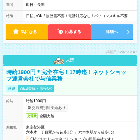
即日～長期
期間
日払いOK
/
履歴書不要
/
電話対応なし
/
パソコンスキル不要
特徴
気になる！
応募する
詳細へ
掲載日：2026.08.07
未読
時給1900円＊完全在宅！17時迄！ネットショッ
プ運営会社で与信業務
派遣
WEB登録・面接OK
時給1900円
給与
交通費別途支給あり
全額支給
交通費
東京都港区
勤務地
六本木一丁目駅から徒歩2分
/
六本木駅から徒歩8分
CMでおなじみ☆ネットショップの運営会社です♪