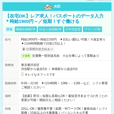
未読
【在宅OK】レア求人！パスポートのデータ入力
＊時給1900円～／短期！すぐ働ける
派遣
職種未経験OK
社会人未経験OK
大学生歓迎
ブランクOK
時給1900円～時給2100円 ▼日払い週払い可能！※規定有り
給与
▼1日6時間勤務で日収1万以上！
交通費別途支給あり
交通費一部別途支給 ※お仕事によって変動あり
交通費
東京都渋谷区
勤務地
渋谷駅から徒歩5分
/
神泉駅から徒歩5分
キレイなオフィスです
8:00～22:00 ▼1日4時間～ 10時～・11時～など、シフト希望
勤務時間
ご相談ください！
【急募】即日～短期も長期もOK！最短翌月末まで 1か月ごとの
期間
更新が可能！開始日もご相談ください！
日払いOK
/
履歴書不要
/
副業・WワークOK
/
服装自由
/
シフト
特徴
勤務
/
10名以上の大量募集
/
パソコンスキル不要