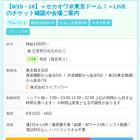
【8/15・16】＜セカオワ＠東京ドーム！＞LIVE
のチケット確認や会場ご案内
アルバイト
職種未経験OK
社会人未経験OK
大学生歓迎
ブランクOK
時給1250円～
給与
交通費別途支給あり
支給（規定有り）
交通費
東京都文京区
勤務地
後楽園駅から徒歩5分
/
水道橋駅から徒歩5分
/
春日(東京都)駅
から徒歩7分
株式会社ライブパワー
＜シフト例＞ 7:00～23:00 13:30～22:00 上記の時間から好きな
勤務時間
時間を選べます！ ※時間は変更となる可能性があります
8月15日・16日
期間
週1日からOK
/
履歴書不要
/
副業・WワークOK
/
シフト勤務
/
特徴
電話対応なし
/
パソコンスキル不要