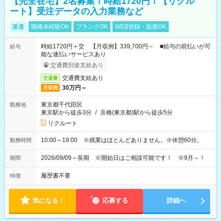
【完全在宅】2名募集！時給1720円！【リクル
ート】受注データの入力業務など
派遣
職種未経験OK
ブランクOK
WEB登録・面接OK
時給1720円＋交 【月収例】339,700円～ ■給与の前払いが可
給与
能な速払いサービスあり
交通費別途支給あり
交通費支給あり
交通費
30万円～
月収例
東京都千代田区
勤務地
東京駅から徒歩3分
/
京橋(東京都)駅から徒歩5分
リクルート
10:00～19:00 ※残業はほとんどありません。※休憩60分。
勤務時間
2026/09/09～長期 ※開始日はご相談可能です！ ※9月～！
期間
履歴書不要
特徴
気になる！
応募する
詳細へ