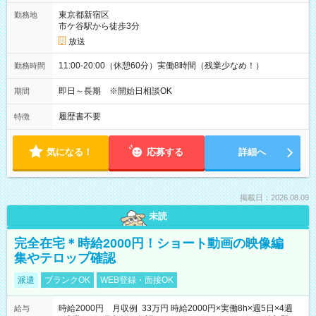
東京都新宿区
勤務地
市ケ谷駅から徒歩3分
放送
11:00-20:00（休憩60分）実働8時間（残業少なめ！）
勤務時間
即日～長期 ※開始日相談OK
期間
履歴書不要
特徴
気になる！
応募する
詳細へ
掲載日：2026.08.09
未読
完全在宅＊時給2000円！ショート動画の映像編
集やテロップ確認
派遣
ブランクOK
WEB登録・面接OK
時給2000円 月収例 33万円 時給2000円×実働8h×週5日×4週
給与