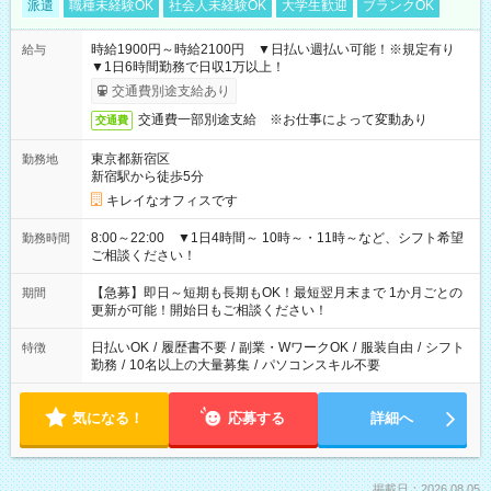
派遣
職種未経験OK
社会人未経験OK
大学生歓迎
ブランクOK
時給1900円～時給2100円 ▼日払い週払い可能！※規定有り
給与
▼1日6時間勤務で日収1万以上！
交通費別途支給あり
交通費一部別途支給 ※お仕事によって変動あり
交通費
東京都新宿区
勤務地
新宿駅から徒歩5分
キレイなオフィスです
8:00～22:00 ▼1日4時間～ 10時～・11時～など、シフト希望
勤務時間
ご相談ください！
【急募】即日～短期も長期もOK！最短翌月末まで 1か月ごとの
期間
更新が可能！開始日もご相談ください！
日払いOK
/
履歴書不要
/
副業・WワークOK
/
服装自由
/
シフト
特徴
勤務
/
10名以上の大量募集
/
パソコンスキル不要
気になる！
応募する
詳細へ
掲載日：2026.08.05