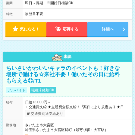
即日～長期 ※開始日相談OK
期間
履歴書不要
特徴
気になる！
応募する
詳細へ
未読
ちいさいかわいいキャラのイベントも！好きな
場所で働ける☆来社不要！働いたその日に給料
もらえる◎/T1
アルバイト
職種未経験OK
日給13,000円～
給与
＋交通費支給 ★交通費全額支給！ ┗案件により規定あり ★日払
いOK！（規定あり） ┗働いたその日に現金GET♪ お仕事後はコ
交通費別途支給あり
ンビニATMから 日払い分を引き落とせます！ 【試用期間】試
用期間なし
さいたま市大宮区
勤務地
埼玉県さいたま市大宮区錦町（最寄り駅：大宮駅）