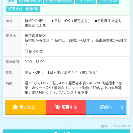
派遣
職種未経験OK
社会人未経験OK
大学生歓迎
ブランクOK
WEB登録・面接OK
時給1414円～ ▼日払いOK（規定あり） ■初勤務手当あり
給与
※規定による
東京都新宿区
勤務地
新宿駅から徒歩
/
新宿三丁目駅から徒歩
/
高田馬場駅から徒歩
/
…
物流企業
9:00～18:00
勤務時間
即日～OK！ 1日～働けます＾＾（規定あり）
期間
週1日からOK
/
日払いOK
/
履歴書不要
/
40～50代活躍中
/
副
特徴
業・WワークOK
/
服装自由
/
シフト勤務
/
10名以上の大量募
集
/
電話対応なし
/
パソコンスキル不要
気になる！
応募する
詳細へ
掲載日：2026.08.03