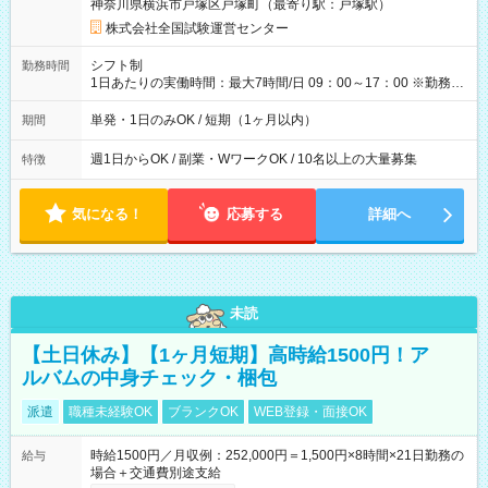
神奈川県横浜市戸塚区戸塚町（最寄り駅：戸塚駅）
×8時間＝日収10,400円＋交通費 ※当日の役割により時給＋100
円の場合あり ・国家試験 7:00～13:30（休憩なし） 時給1,300
株式会社全国試験運営センター
円（役割手当＋100円）×6時間＝日収8,400円＋交通費 【試用期
間】試用期間なし
シフト制
勤務時間
1日あたりの実働時間：最大7時間/日 09：00～17：00 ※勤務時
間は 試験により異なります。
単発・1日のみOK / 短期（1ヶ月以内）
期間
週1日からOK / 副業・WワークOK / 10名以上の大量募集
特徴
気になる！
応募する
詳細へ
未読
【土日休み】【1ヶ月短期】高時給1500円！ア
ルバムの中身チェック・梱包
派遣
職種未経験OK
ブランクOK
WEB登録・面接OK
時給1500円／月収例：252,000円＝1,500円×8時間×21日勤務の
給与
場合＋交通費別途支給