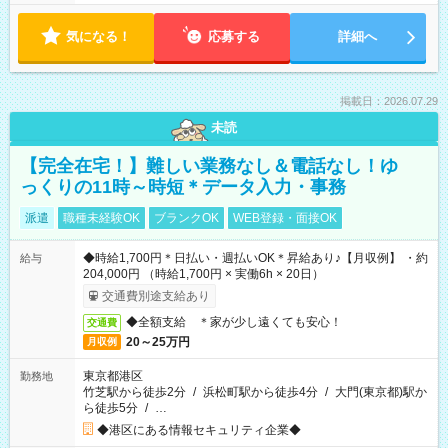
気になる！
応募する
詳細へ
掲載日：2026.07.29
未読
【完全在宅！】難しい業務なし＆電話なし！ゆ
っくりの11時～時短＊データ入力・事務
派遣
職種未経験OK
ブランクOK
WEB登録・面接OK
◆時給1,700円＊日払い・週払いOK＊昇給あり♪【月収例】 ・約
給与
204,000円 （時給1,700円 × 実働6h × 20日）
交通費別途支給あり
◆全額支給 ＊家が少し遠くても安心！
交通費
20～25万円
月収例
東京都港区
勤務地
竹芝駅から徒歩2分
/
浜松町駅から徒歩4分
/
大門(東京都)駅か
ら徒歩5分
/
…
◆港区にある情報セキュリティ企業◆