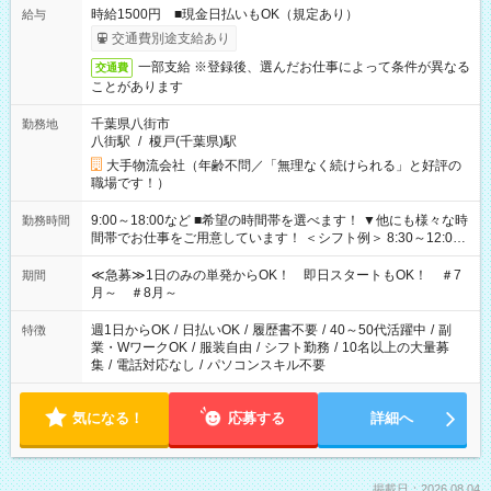
時給1500円 ■現金日払いもOK（規定あり）
給与
交通費別途支給あり
一部支給 ※登録後、選んだお仕事によって条件が異なる
交通費
ことがあります
千葉県八街市
勤務地
八街駅
/
榎戸(千葉県)駅
大手物流会社（年齢不問／「無理なく続けられる」と好評の
職場です！）
9:00～18:00など ■希望の時間帯を選べます！ ▼他にも様々な時
勤務時間
間帯でお仕事をご用意しています！ ＜シフト例＞ 8:30～12:00
17:00～22:00 13:00～22:00 22:00～翌6:00 など
≪急募≫1日のみの単発からOK！ 即日スタートもOK！ ＃7
期間
月～ ＃8月～
週1日からOK
/
日払いOK
/
履歴書不要
/
40～50代活躍中
/
副
特徴
業・WワークOK
/
服装自由
/
シフト勤務
/
10名以上の大量募
集
/
電話対応なし
/
パソコンスキル不要
気になる！
応募する
詳細へ
掲載日：2026.08.04