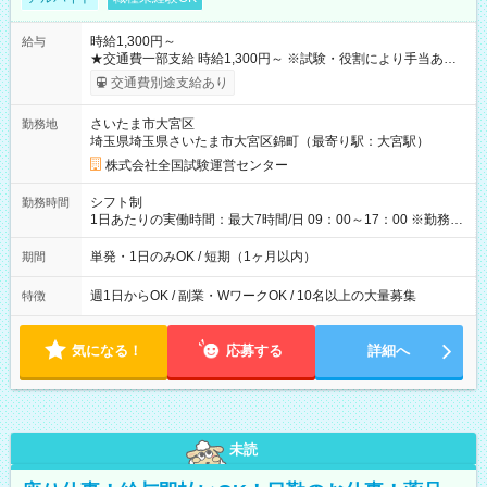
時給1,300円～
給与
★交通費一部支給 時給1,300円～ ※試験・役割により手当あり
※勤務回数により昇給あり 【即給（前払い）オプションあ
交通費別途支給あり
り！】 希望される場合、勤務から1週間ほどで給与の一部を受け
取れます。 ※手数料418円がかかります。 【過去試験日の収入
さいたま市大宮区
勤務地
例】 ・河合塾模擬試験 8:30～17:30（休憩1時間） 時給1,300円
埼玉県埼玉県さいたま市大宮区錦町（最寄り駅：大宮駅）
×8時間＝日収10,400円＋交通費 ※当日の役割により時給＋100
円の場合あり ・国家試験 7:00～13:30（休憩なし） 時給1,300
株式会社全国試験運営センター
円（役割手当＋100円）×6時間＝日収8,400円＋交通費 【試用期
間】試用期間なし
シフト制
勤務時間
1日あたりの実働時間：最大7時間/日 09：00～17：00 ※勤務時
間は 試験により異なります。
単発・1日のみOK / 短期（1ヶ月以内）
期間
週1日からOK / 副業・WワークOK / 10名以上の大量募集
特徴
気になる！
応募する
詳細へ
未読