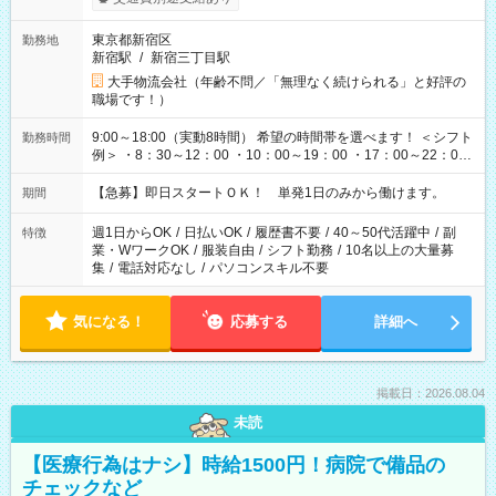
東京都新宿区
勤務地
新宿駅
/
新宿三丁目駅
大手物流会社（年齢不問／「無理なく続けられる」と好評の
職場です！）
9:00～18:00（実動8時間） 希望の時間帯を選べます！ ＜シフト
勤務時間
例＞ ・8：30～12：00 ・10：00～19：00 ・17：00～22：00
・13：00～22：00 ・22：00～翌6：00 など
【急募】即日スタートＯＫ！ 単発1日のみから働けます。
期間
週1日からOK
/
日払いOK
/
履歴書不要
/
40～50代活躍中
/
副
特徴
業・WワークOK
/
服装自由
/
シフト勤務
/
10名以上の大量募
集
/
電話対応なし
/
パソコンスキル不要
気になる！
応募する
詳細へ
掲載日：2026.08.04
未読
【医療行為はナシ】時給1500円！病院で備品の
チェックなど