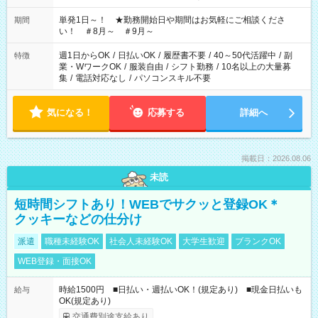
お気軽にご相談ください！
単発1日～！ ★勤務開始日や期間はお気軽にご相談くださ
期間
い！ ＃8月～ ＃9月～
週1日からOK
/
日払いOK
/
履歴書不要
/
40～50代活躍中
/
副
特徴
業・WワークOK
/
服装自由
/
シフト勤務
/
10名以上の大量募
集
/
電話対応なし
/
パソコンスキル不要
気になる！
応募する
詳細へ
掲載日：2026.08.06
未読
短時間シフトあり！WEBでサクッと登録OK＊
クッキーなどの仕分け
派遣
職種未経験OK
社会人未経験OK
大学生歓迎
ブランクOK
WEB登録・面接OK
時給1500円 ■日払い・週払いOK！(規定あり) ■現金日払いも
給与
OK(規定あり)
交通費別途支給あり