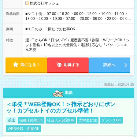
株式会社マッシュ
■シフト例 ・07:00～19:30 ・09:00～12:00 ・10:00～17:00 ・
勤務時間
18:00～23:00 ・19:00～07:00 ・20:00～09:00 ・22:00～06:00
etc ★最短で3時間で5,120円のお仕事から 15時間で2万円近く稼
げるお仕事も！ ご希望のお時間に合わせてご紹介！ ※シフトは
■１日のみ・1回だけお仕事OK！
期間
現場によって異なります。 ※勿論、休憩時間はあるのでご安心
ください！
週1日からOK
/
日払いOK
/
履歴書不要
/
副業・WワークOK
/
シ
特徴
フト勤務
/
10名以上の大量募集
/
電話対応なし
/
パソコンスキ
ル不要
気になる！
応募する
詳細へ
掲載日：2026.07.25
未読
＜単発＊WEB登録OK！＞指示どおりにポン
ッ！カプセルトイのカプセル準備！
派遣
職種未経験OK
社会人未経験OK
大学生歓迎
ブランクOK
WEB登録・面接OK