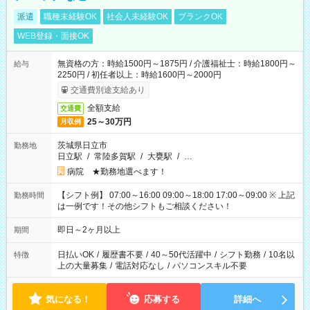
派遣
職種未経験OK
社会人未経験OK
ブランクOK
WEB登録・面接OK
無資格の方：時給1500円～1875円 / 介護福祉士：時給1800円～
給与
2250円 / 初任者以上：時給1600円～2000円
交通費別途支給あり
全額支給
交通費
25～30万円
月収例
茨城県日立市
勤務地
日立駅
/
常陸多賀駅
/
大甕駅
/
…
病院 ★勤務地選べます！
【シフト例】 07:00～16:00 09:00～18:00 17:00～09:00 ※ 上記
勤務時間
は一例です！その他シフトもご相談ください！
即日～2ヶ月以上
期間
日払いOK
/
履歴書不要
/
40～50代活躍中
/
シフト勤務
/
10名以
特徴
上の大量募集
/
電話対応なし
/
パソコンスキル不要
気になる！
応募する
詳細へ