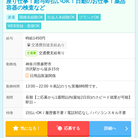
座り仕事！給与即払いOK！日勤のお仕事！薬品
容器の検査など
派遣
職種未経験OK
社会人未経験OK
ブランクOK
WEB登録・面接OK
時給1450円
給与
交通費別途支給あり
交通費支給有り
交通費
神奈川県秦野市
勤務地
渋沢駅から徒歩15分
日用品医薬関係
13:00～22:00 ※表記のうち実働8時間です。
勤務時間
長期【ご応募から1週間以内(最短2日目)のスピード就業が可能】
期間
即日～
日払いOK
/
履歴書不要
/
電話対応なし
/
パソコンスキル不要
特徴
気になる！
応募する
詳細へ