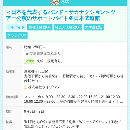
未読
＜日本を代表するバンド＊サカナクション＞ツ
アー公演のサポートバイト＠日本武道館
アルバイト
職種未経験OK
社会人未経験OK
大学生歓迎
ブランクOK
時給1250円～
給与
交通費別途支給あり
支給（規定有り）
交通費
東京都千代田区
勤務地
九段下駅から徒歩5分
/
竹橋駅から徒歩10分
/
神保町駅から徒
歩15分
/
…
株式会社ライブパワー
＜シフト例＞ 9:00～22:30 12:30～22:00 15:30～21:00 12:30～
勤務時間
19:00 12:30～22:00 上記の時間から好きな時間を選べます！ ※
時間は変更となる可能性があります
9月8日・9日
期間
週1日からOK
/
履歴書不要
/
副業・WワークOK
/
シフト勤務
/
特徴
電話対応なし
/
パソコンスキル不要