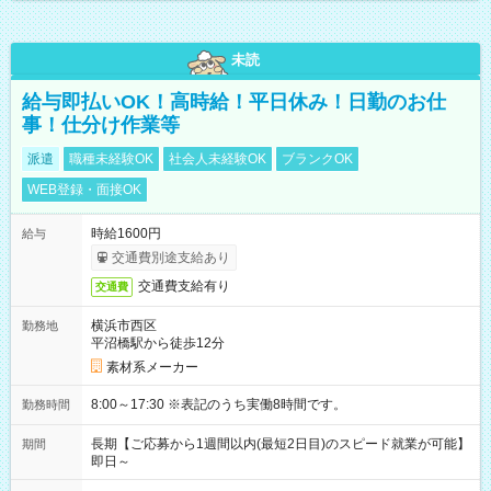
未読
給与即払いOK！高時給！平日休み！日勤のお仕
事！仕分け作業等
派遣
職種未経験OK
社会人未経験OK
ブランクOK
WEB登録・面接OK
時給1600円
給与
交通費別途支給あり
交通費支給有り
交通費
横浜市西区
勤務地
平沼橋駅から徒歩12分
素材系メーカー
8:00～17:30 ※表記のうち実働8時間です。
勤務時間
長期【ご応募から1週間以内(最短2日目)のスピード就業が可能】
期間
即日～