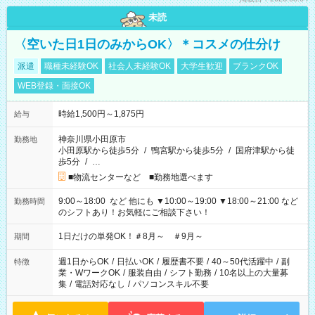
未読
〈空いた日1日のみからOK〉＊コスメの仕分け
派遣
職種未経験OK
社会人未経験OK
大学生歓迎
ブランクOK
WEB登録・面接OK
時給1,500円～1,875円
給与
神奈川県小田原市
勤務地
小田原駅から徒歩5分
/
鴨宮駅から徒歩5分
/
国府津駅から徒
歩5分
/
…
■物流センターなど ■勤務地選べます
9:00～18:00 など 他にも ▼10:00～19:00 ▼18:00～21:00 など
勤務時間
のシフトあり！お気軽にご相談下さい！
1日だけの単発OK！＃8月～ ＃9月～
期間
週1日からOK
/
日払いOK
/
履歴書不要
/
40～50代活躍中
/
副
特徴
業・WワークOK
/
服装自由
/
シフト勤務
/
10名以上の大量募
集
/
電話対応なし
/
パソコンスキル不要