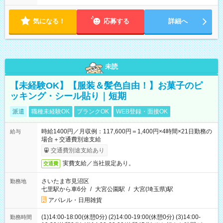
気になる！
応募する
詳細へ
未読
【未経験OK】【服装＆髪色自由！】お菓子のピ
ッキング・シール貼り｜短期
派遣
職種未経験OK
ブランクOK
WEB登録・面接OK
時給1400円／月収例：117,600円＝1,400円×4時間×21日勤務の
給与
場合＋交通費別途支給
交通費別途支給あり
実費支給／当社規定あり。
交通費
さいたま市見沼区
勤務地
七里駅から車6分
/
大宮公園駅
/
大宮(埼玉県)駅
アパレル・日用雑貨
(1)14:00-18:00(休憩0分) (2)14:00-19:00(休憩0分) (3)14:00-
勤務時間