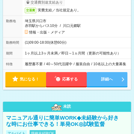
交通費別途支給あり
実費支給／当社規定あり。
交通費
埼玉県川口市
勤務地
赤羽駅からバス10分
/
川口元郷駅
情報・出版・メディア
(1)09:00-18:00(休憩60分)
勤務時間
1ヶ月以上3ヶ月未満／即日～1ヵ月間（更新の可能性あり）
期間
履歴書不要
/
40～50代活躍中
/
服装自由
/
10名以上の大量募集
特徴
気になる！
応募する
詳細へ
未読
マニュアル通りに簡単WORK◆未経験から好き
な時にお仕事できる！単発OK◎試験監督
アルバイト
職種未経験OK