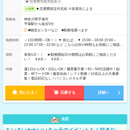
交通費別途支給あり
■ 交通費規定内支給 ※派遣先による
交通費
神奈川県平塚市
勤務地
平塚駅から徒歩5分
■物流センターなど ■勤務地選べます
＜1日3時間～OK！＞ ▼ 例えば… ▼ 15:00～18:00 15:00～
勤務時間
22:00 17:00～22:00 など こちら以外の時間もお気軽にご相談く
ださい！
単発1日～！ ★勤務開始日や期間はお気軽にご相談くださ
期間
い！ ＃8月～ ＃9月～
週1日からOK
/
日払いOK
/
履歴書不要
/
40～50代活躍中
/
副
特徴
業・WワークOK
/
服装自由
/
シフト勤務
/
10名以上の大量募
集
/
電話対応なし
/
パソコンスキル不要
気になる！
応募する
詳細へ
未読