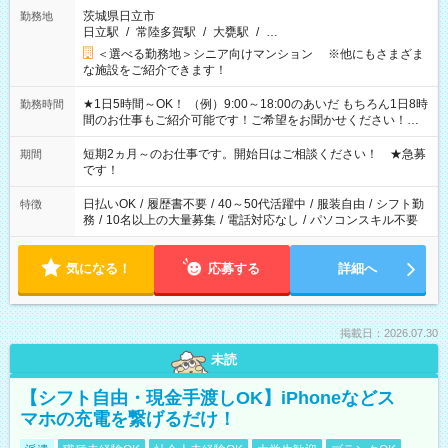
茨城県日立市
勤務地
日立駅
/
常陸多賀駅
/
大甕駅
/
…
＜選べる勤務地＞シニア向けマンション ※他にもさまざま
な施設をご紹介できます！
★1日5時間～OK！ （例）9:00～18:00のあいだ もちろん1日8時
勤務時間
間のお仕事もご紹介可能です！ご希望をお聞かせください！★
家庭の都合でお休みが必要な場合も遠慮なくご相談ください。
※週最低15時間以上の勤務が必要です
短期2ヵ月～のお仕事です。開始日はご相談ください！ ★急募
期間
です！
日払いOK
/
履歴書不要
/
40～50代活躍中
/
服装自由
/
シフト勤
特徴
務
/
10名以上の大量募集
/
電話対応なし
/
パソコンスキル不要
気になる！
応募する
詳細へ
掲載日：2026.07.30
未読
【シフト自由・現金手渡しOK】iPhoneなどス
マホの充電を繋げるだけ！