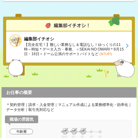
編集部イチオシ
【完全在宅！】難しい業務なし＆電話なし！ゆっくりの11
時～時短＊データ入力・事務、＜SEKAI NO OWARI＊8月15
日・16日＞ドーム公演のサポートバイトなど
(8/7UP!)
お仕事の概要
＊契約管理｜請求・入金管理｜マニュアル作成による業務標準化・効率化｜
データ分析｜取引先対応など
職場の雰囲気
年齢層
20代
30
40
50
60