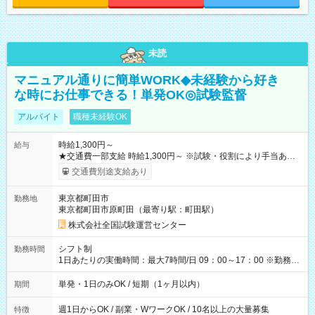
未読
マニュアル通りに簡単WORK◆未経験から好き
な時にお仕事できる！単発OK◎試験監督
アルバイト
職種未経験OK
時給1,300円～
給与
★交通費一部支給 時給1,300円～ ※試験・役割により手当あり
※勤務回数により昇給あり 【即給（前払い）オプションあ
交通費別途支給あり
り！】 希望される場合、勤務から1週間ほどで給与の一部を受け
取れます。 ※手数料418円がかかります。 【過去試験日の収入
東京都町田市
勤務地
例】 ・河合塾模擬試験 8:30～17:30（休憩1時間） 時給1,300円
東京都町田市原町田（最寄り駅：町田駅）
×8時間＝日収10,400円＋交通費 ※当日の役割により時給＋100
円の場合あり ・国家試験 7:00～13:30（休憩なし） 時給1,300
株式会社全国試験運営センター
円（役割手当＋100円）×6時間＝日収8,400円＋交通費 【試用期
間】試用期間なし
シフト制
勤務時間
1日あたりの実働時間：最大7時間/日 09：00～17：00 ※勤務時
間は 試験により異なります。
単発・1日のみOK / 短期（1ヶ月以内）
期間
週1日からOK / 副業・WワークOK / 10名以上の大量募集
特徴