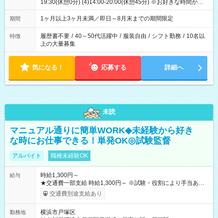
19:30(休憩0分) (4)14:00-20:00(休憩45分) ※お好きな時間が選べ
ます
1ヶ月以上3ヶ月未満／即日～8月末までの期間限定
期間
履歴書不要
/
40～50代活躍中
/
服装自由
/
シフト勤務
/
10名以
特徴
上の大量募集
気になる！
応募する
詳細へ
未読
マニュアル通りに簡単WORK◆未経験から好き
な時にお仕事できる！単発OK◎試験監督
アルバイト
職種未経験OK
時給1,300円～
給与
★交通費一部支給 時給1,300円～ ※試験・役割により手当あり
※勤務回数により昇給あり 【即給（前払い）オプションあ
交通費別途支給あり
り！】 希望される場合、勤務から1週間ほどで給与の一部を受け
取れます。 ※手数料418円がかかります。 【過去試験日の収入
横浜市戸塚区
勤務地
例】 ・河合塾模擬試験 8:30～17:30（休憩1時間） 時給1,300円