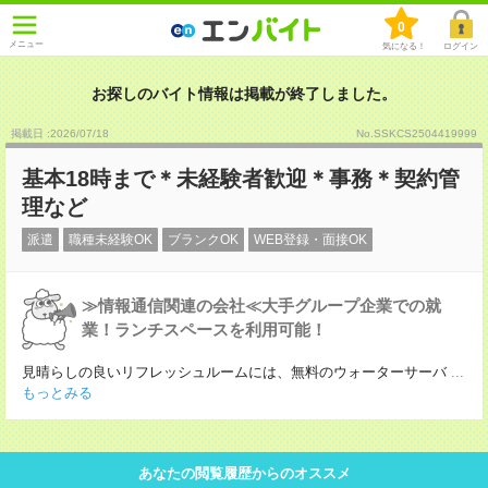
0
メニュー
気になる！
ログイン
お探しのバイト情報は掲載が終了しました。
掲載日 :2026
/
07
/
18
No.SSKCS2504419999
基本18時まで＊未経験者歓迎＊事務＊契約管
理など
派遣
職種未経験OK
ブランクOK
WEB登録・面接OK
≫情報通信関連の会社≪大手グループ企業での就
業！ランチスペースを利用可能！
見晴らしの良いリフレッシュルームには、無料のウォーターサーバ
...
もっとみる
あなたの閲覧履歴からのオススメ