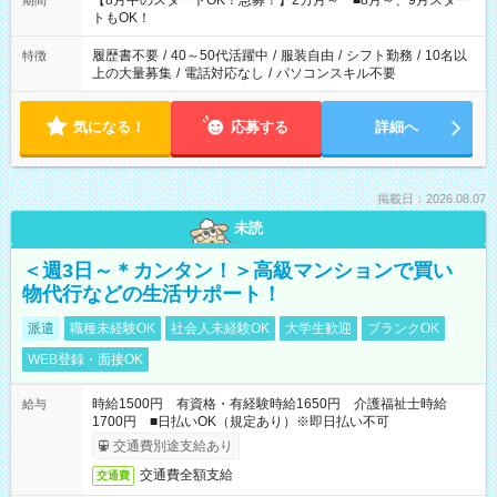
【8月中のスタートOK！急募！】2カ月～ ■8月～、9月スター
期間
ね。 ※Wワーク希望の方へ 今ご覧のお仕事で希望する勤務時間
トもOK！
と、もう1つのお仕事の勤務時間。 合計で週40時間を超える場
合は応募できません。
履歴書不要
/
40～50代活躍中
/
服装自由
/
シフト勤務
/
10名以
特徴
上の大量募集
/
電話対応なし
/
パソコンスキル不要
気になる！
応募する
詳細へ
掲載日：2026.08.07
未読
＜週3日～＊カンタン！＞高級マンションで買い
物代行などの生活サポート！
派遣
職種未経験OK
社会人未経験OK
大学生歓迎
ブランクOK
WEB登録・面接OK
時給1500円 有資格・有経験時給1650円 介護福祉士時給
給与
1700円 ■日払いOK（規定あり）※即日払い不可
交通費別途支給あり
交通費全額支給
交通費