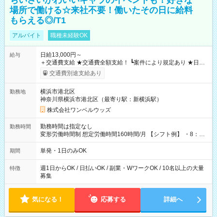
ちいさいかわいいキャラのイベントも！好きな
場所で働ける☆来社不要！働いたその日に給料
もらえる◎/T1
アルバイト
職種未経験OK
日給13,000円～
給与
＋交通費支給 ★交通費全額支給！ ┗案件により規定あり ★日払
いOK！（規定あり） ┗働いたその日に現金GET♪ お仕事後はコ
交通費別途支給あり
ンビニATMから 日払い分を引き落とせます！ 【試用期間】試
用期間なし
横浜市港北区
勤務地
神奈川県横浜市港北区（最寄り駅：新横浜駅）
株式会社ワンベルウッズ
勤務時間は指定なし
勤務時間
変形労働時間制 想定労働時間160時間/月 【シフト例】 ・8：00
～21：00
単発・1日のみOK
期間
週1日からOK / 日払いOK / 副業・WワークOK / 10名以上の大量
特徴
募集
気になる！
応募する
詳細へ