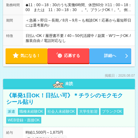
◆11：00～18：30のうち実働6時間、休憩60分 ※11：00～18：
勤務時間
00 または 11：30～18：30 。*。ブランクOK！。*。 例え
ば前職が、 在宅/財団法人/事務/コールセンター/受付/販売/カフェ
スタッフ スイーツ販売/ホテルフロント/化粧品販売/など 様々な
＜急募＞即日～長期／8月～9月～も相談OK！応募から最短即日
期間
業界から入社して活躍されています♪
には選考案内♪
日払いOK
/
履歴書不要
/
40～50代活躍中
/
副業・WワークOK
/
特徴
服装自由
/
電話対応なし
気になる！
応募する
詳細へ
掲載日：2026.08.07
未読
《単発1日OK！日払い可》＊チラシのモクモク
シール貼り
派遣
職種未経験OK
社会人未経験OK
大学生歓迎
ブランクOK
WEB登録・面接OK
時給1,500円～1,875円
給与