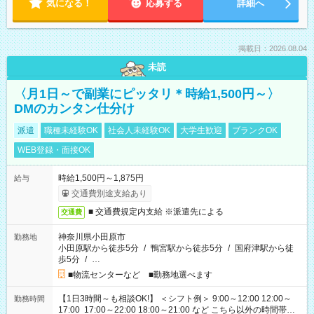
気になる！
応募する
詳細へ
掲載日：2026.08.04
未読
〈月1日～で副業にピッタリ＊時給1,500円～〉
DMのカンタン仕分け
派遣
職種未経験OK
社会人未経験OK
大学生歓迎
ブランクOK
WEB登録・面接OK
時給1,500円～1,875円
給与
交通費別途支給あり
■ 交通費規定内支給 ※派遣先による
交通費
神奈川県小田原市
勤務地
小田原駅から徒歩5分
/
鴨宮駅から徒歩5分
/
国府津駅から徒
歩5分
/
…
■物流センターなど ■勤務地選べます
【1日3時間～も相談OK!】 ＜シフト例＞ 9:00～12:00 12:00～
勤務時間
17:00 17:00～22:00 18:00～21:00 など こちら以外の時間帯も