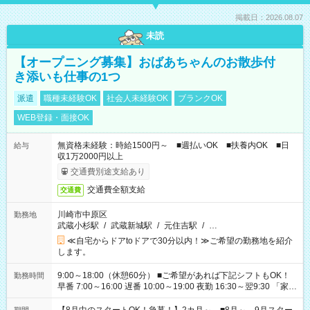
掲載日：2026.08.07
未読
【オープニング募集】おばあちゃんのお散歩付
き添いも仕事の1つ
派遣
職種未経験OK
社会人未経験OK
ブランクOK
WEB登録・面接OK
無資格未経験：時給1500円～ ■週払いOK ■扶養内OK ■日
給与
収1万2000円以上
交通費別途支給あり
交通費全額支給
交通費
川崎市中原区
勤務地
武蔵小杉駅
/
武蔵新城駅
/
元住吉駅
/
…
≪自宅からドアtoドアで30分以内！≫ご希望の勤務地を紹介
します。
9:00～18:00（休憩60分） ■ご希望があれば下記シフトもOK！
勤務時間
早番 7:00～16:00 遅番 10:00～19:00 夜勤 16:30～翌9:30 「家族
と休みを合わせたい」 「余裕を持って夕飯の準備がしたい」
「できれば残業はしたくない」 など、ご希望を教えてください