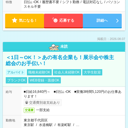
日払いOK
/
履歴書不要
/
シフト勤務
/
電話対応なし
/
パソコン
特徴
スキル不要
気になる！
応募する
詳細へ
掲載日：2026.08.07
未読
＜1日～OK！＞あの有名企業も！展示会や株主
総会のお手伝い！
アルバイト
職種未経験OK
社会人未経験OK
大学生歓迎
ブランクOK
WEB登録・面接OK
■日給16,840円～ ■日払いOK ■実働3時間5,120円のお仕事あ
給与
ります！
交通費別途支給あり
一部支給
交通費
東京都千代田区
勤務地
東京駅
/
水道橋駅
/
有楽町駅
/
…