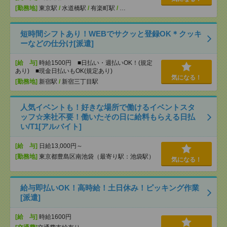
[勤務地]
東京駅
/
水道橋駅
/
有楽町駅
/
…
短時間シフトあり！WEBでサクッと登録OK＊クッキ
ーなどの仕分け[派遣]
[給 与]
時給1500円 ■日払い・週払いOK！(規定
あり) ■現金日払いもOK(規定あり)
気になる！
[勤務地]
新宿駅
/
新宿三丁目駅
人気イベントも！好きな場所で働けるイベントスタ
ッフ☆来社不要！働いたその日に給料もらえる日払
い/T1[アルバイト]
[給 与]
日給13,000円～
[勤務地]
東京都豊島区南池袋（最寄り駅：池袋駅）
気になる！
給与即払いOK！高時給！土日休み！ピッキング作業
[派遣]
[給 与]
時給1600円