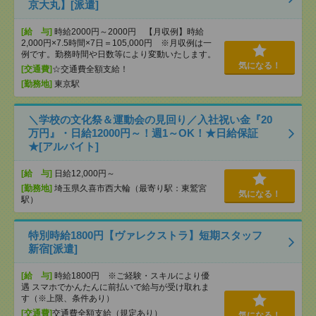
京大丸】[派遣]
[給 与]
時給2000円～2000円 【月収例】時給
2,000円×7.5時間×7日＝105,000円 ※月収例は一
例です。勤務時間や日数等により変動いたします。
気になる！
[交通費]
☆交通費全額支給！
[勤務地]
東京駅
＼学校の文化祭＆運動会の見回り／入社祝い金『20
万円』・日給12000円～！週1～OK！★日給保証
★[アルバイト]
[給 与]
日給12,000円～
[勤務地]
埼玉県久喜市西大輪（最寄り駅：東鷲宮
気になる！
駅）
特別時給1800円【ヴァレクストラ】短期スタッフ
新宿[派遣]
[給 与]
時給1800円 ※ご経験・スキルにより優
遇 スマホでかんたんに前払いで給与が受け取れま
す（※上限、条件あり）
[交通費]
交通費全額支給（規定あり）
気になる！