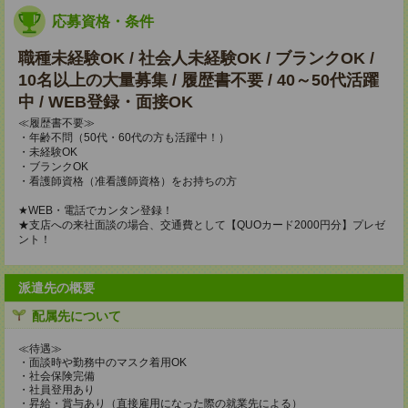
応募資格・条件
職種未経験OK / 社会人未経験OK / ブランクOK /
10名以上の大量募集 / 履歴書不要 / 40～50代活躍
中 / WEB登録・面接OK
≪履歴書不要≫
・年齢不問（50代・60代の方も活躍中！）
・未経験OK
・ブランクOK
・看護師資格（准看護師資格）をお持ちの方
★WEB・電話でカンタン登録！
★支店への来社面談の場合、交通費として【QUOカード2000円分】プレゼ
ント！
派遣先の概要
配属先について
≪待遇≫
・面談時や勤務中のマスク着用OK
・社会保険完備
・社員登用あり
・昇給・賞与あり（直接雇用になった際の就業先による）