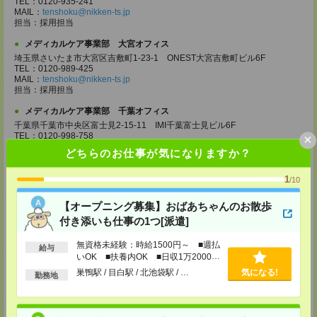
TEL：0120-935-241
MAIL：
tenshoku@nikken-ts.jp
担当：採用担当
メディカルケア事業部 大宮オフィス
埼玉県さいたま市大宮区吉敷町1-23-1 ONEST大宮吉敷町ビル6F
TEL：0120-989-425
MAIL：
tenshoku@nikken-ts.jp
担当：採用担当
メディカルケア事業部 千葉オフィス
千葉県千葉市中央区富士見2-15-11 IMI千葉富士見ビル6F
TEL：0120-998-758
×
MAIL：
tenshoku@nikken-ts.jp
どちらのお仕事が気になりますか？
担当：採用担当
メディカルケア事業部 柏オフィス
1
/10
千葉県柏市末広町5-19 第12関口ビル7F 705号室
TEL：0120-935-218
【オープニング募集】おばあちゃんのお散歩
MAIL：
tenshoku@nikken-ts.jp
付き添いも仕事の1つ[派遣]
担当：採用担当
無資格未経験：時給1500円～ ■週払
メディカルケア事業部 新宿オフィス
給与
いOK ■扶養内OK ■日収1万2000円
東京都新宿区新宿2-3-10 新宿御苑ビル6階
以上
TEL：0120-457-235
巣鴨駅 / 目白駅 / 北池袋駅 / …
気になる!
勤務地
MAIL：
tenshoku@nikken-ts.jp
担当：採用担当
メディカルケア事業部 立川事業部