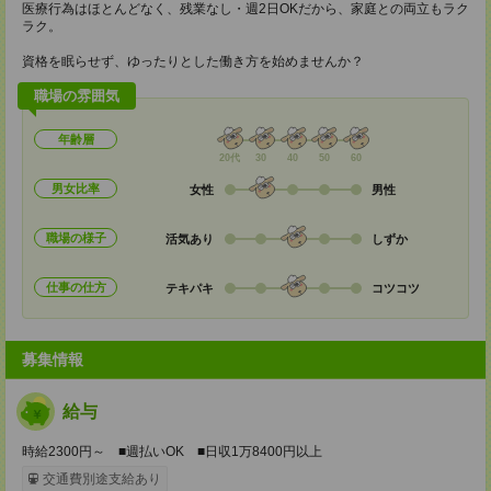
医療行為はほとんどなく、残業なし・週2日OKだから、家庭との両立もラク
ラク。
資格を眠らせず、ゆったりとした働き方を始めませんか？
職場の雰囲気
年齢層
20代
30
40
50
60
男女比率
女性
男性
職場の様子
活気あり
しずか
仕事の仕方
テキパキ
コツコツ
募集情報
給与
時給2300円～ ■週払いOK ■日収1万8400円以上
交通費別途支給あり