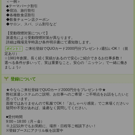
＜一例＞
◆テーマパーク割引
◆宿泊、旅行割引
◆各種飲食店割引
◆飲食チェーン店クーポン
◆サロン、スパ、ジム割引など
【受動喫煙対策について】
派遣先により受動喫煙対策が異なります。
詳細は職場見学時及び条件明示書にて通知致します。
ご来社登録でQUOカード2000円分プレゼント♪週払いOK！（規
ポイント！
定あり）
☆1981年創業。長く続く実績があるので安心♪ご紹介できるお仕事多数！
選べる条件が多いって、実は重要なこと。安心の「ニッケン」で一緒に働き
ましょう♪
登録について
★今ならご来社登録でQUOカード2000円分をプレゼント中★
弊社派遣システムのご説明、お仕事へのご希望・ご不明点をお話をしたいと
思っています。
面接ではありませんので私服でOK！「おしゃべり感覚」でご来場ください♪
疑問や不安があれば、遠慮なく質問してください。
■受付時間
9:00～18:00（月～金）
※上記以外でもお気軽に、場所・日程等ご相談下さい！
※登録ブースにアクリル板を設置中