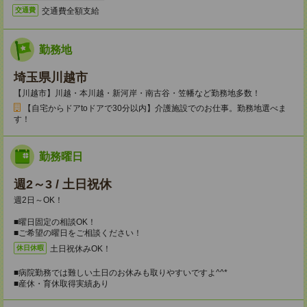
交通費全額支給
交通費
勤務地
埼玉県川越市
【川越市】川越・本川越・新河岸・南古谷・笠幡など勤務地多数！
【自宅からドアtoドアで30分以内】介護施設でのお仕事。勤務地選べま
す！
勤務曜日
週2～3 / 土日祝休
週2日～OK！
■曜日固定の相談OK！
■ご希望の曜日をご相談ください！
土日祝休みOK！
休日休暇
■病院勤務では難しい土日のお休みも取りやすいですよ^^*
■産休・育休取得実績あり