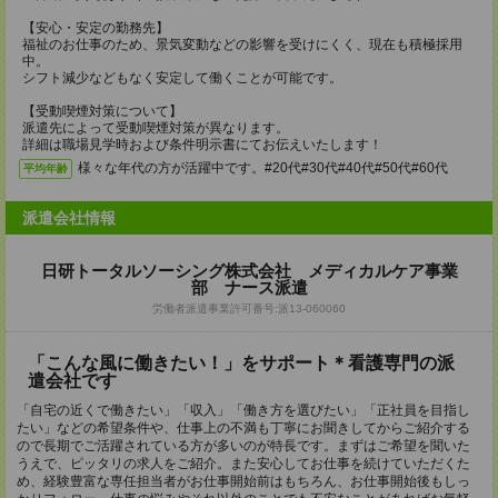
【安心・安定の勤務先】
福祉のお仕事のため、景気変動などの影響を受けにくく、現在も積極採用
中。
シフト減少などもなく安定して働くことが可能です。
【受動喫煙対策について】
派遣先によって受動喫煙対策が異なります。
詳細は職場見学時および条件明示書にてお伝えいたします！
様々な年代の方が活躍中です。#20代#30代#40代#50代#60代
平均年齢
派遣会社情報
日研トータルソーシング株式会社 メディカルケア事業
部 ナース派遣
労働者派遣事業許可番号:派13-060060
「こんな風に働きたい！」をサポート＊看護専門の派
遣会社です
「自宅の近くで働きたい」「収入」「働き方を選びたい」「正社員を目指し
たい」などの希望条件や、仕事上の不満も丁寧にお聞きしてからご紹介する
ので長期でご活躍されている方が多いのが特長です。まずはご希望を聞いた
うえで、ピッタリの求人をご紹介。また安心してお仕事を続けていただくた
め、経験豊富な専任担当者がお仕事開始前はもちろん、お仕事開始後もしっ