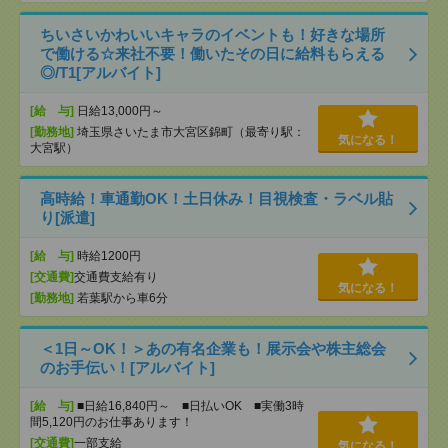
ちいさいかわいいキャラのイベントも！好きな場所
で働ける☆来社不要！働いたその日に給料もらえる
◎/T1[アルバイト]
[給 与]
日給13,000円～
[勤務地]
埼玉県さいたま市大宮区錦町（最寄り駅：
気になる！
大宮駅）
高時給！車通勤OK！土日休み！目視検査・ラベル貼
り[派遣]
[給 与]
時給1200円
[交通費]
交通費支給有り
気になる！
[勤務地]
若葉駅から車6分
＜1日～OK！＞あの有名企業も！展示会や株主総会
のお手伝い！[アルバイト]
[給 与]
■日給16,840円～ ■日払いOK ■実働3時
間5,120円のお仕事あります！
[交通費]
一部支給
気になる！