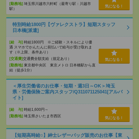
[勤務地]
埼玉県川越市六軒町（最寄り駅：川越市
気になる！
駅）
特別時給1800円【ヴァレクストラ】短期スタッフ
日本橋[派遣]
[給 与]
時給1800円 ※ご経験・スキルにより優
遇 スマホでかんたんに前払いで給与が受け取れま
す（※上限、条件あり）
[交通費]
交通費全額支給（規定あり）
気になる！
[勤務地]
東京都中央区 東京メトロ 日本橋駅から直
結（徒歩1分）
＜厚生労働省のお仕事・短期・週3日～OK＞埼玉
県・労働保険ご案内スタッフ/Q311071125041[アルバ
イト]
[給 与]
時給1,600円～
[勤務地]
埼玉県さいたま市西区
気になる！
【短期高時給○】紳士レザーバッグ販売のお仕事【東