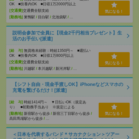
OK ■扶養内OK ■日収1万2000円以上
[交通費]
交通費全額支給
気になる！
[勤務地]
巣鴨駅
/
目白駅
/
北池袋駅
/
…
説明会参加で全員に【現金2千円相当プレゼント】生
活のお手伝い[派遣]
[給 与]
無資格未経験：時給1350円～ ■週払い
OK ■扶養内OK ■日収1万800円以上
[交通費]
交通費全額支給
気になる！
[勤務地]
川越駅
/
本川越駅
/
新河岸駅
/
…
【シフト自由・現金手渡しOK】iPhoneなどスマホの
充電を繋げるだけ！[派遣]
[給 与]
時給1414円～ ▼日払いOK（規定あ
り） ■初勤務手当あり ※規定による
[勤務地]
新宿駅から徒歩
/
新宿三丁目駅から徒歩
/
気になる！
高田馬場駅から徒歩
/
…
＜日本を代表するバンド＊サカナクション＞ツアー