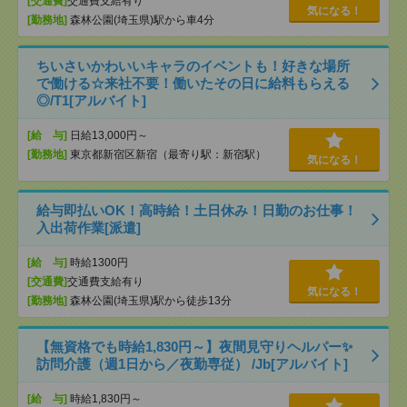
[交通費]
交通費支給有り
気になる！
[勤務地]
森林公園(埼玉県)駅から車4分
ちいさいかわいいキャラのイベントも！好きな場所
で働ける☆来社不要！働いたその日に給料もらえる
◎/T1[アルバイト]
[給 与]
日給13,000円～
[勤務地]
東京都新宿区新宿（最寄り駅：新宿駅）
気になる！
給与即払いOK！高時給！土日休み！日勤のお仕事！
入出荷作業[派遣]
[給 与]
時給1300円
[交通費]
交通費支給有り
気になる！
[勤務地]
森林公園(埼玉県)駅から徒歩13分
【無資格でも時給1,830円～】夜間見守りヘルパー✨
訪問介護（週1日から／夜勤専従） /Jb[アルバイト]
[給 与]
時給1,830円～