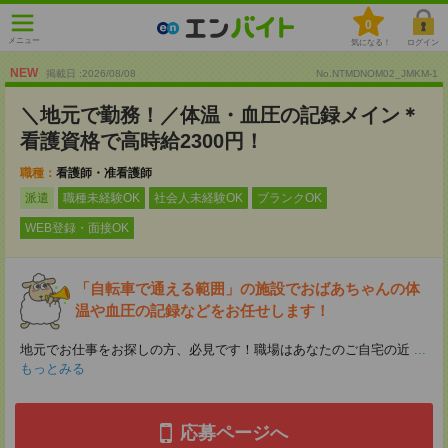
0
メニュー
気になる！
ログイン
NEW
掲載日 :2026
/
08
/
08
No.NTMDNOM02_JMKM-1
＼地元で勤務！／体温・血圧の記録メイン＊
看護資格で高時給2300円！
職種：
看護師・准看護師
派遣
職種未経験OK
社会人未経験OK
ブランクOK
WEB登録・面接OK
「自転車で通える範囲」の施設でおばあちゃんの体
温や血圧の記録などをお任せします！
地元でお仕事をお探しの方、必見です！職場はあなたのご自宅の近
...
もっとみる
応募ページへ