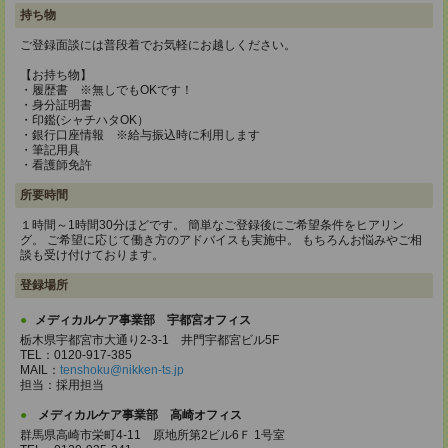
持ち物
ご登録面談には普段着でお気軽にお越しください。
【お持ち物】
・履歴書 ※無しでもOKです！
・身分証明書
・印鑑(シャチハタOK）
・銀行口座情報 ※給与振込時に利用します
・筆記用具
・看護師免許
所要時間
１時間～1時間30分ほどです。 簡単なご登録後にご希望条件をヒアリン
グ。 ご希望に応じて働き方のアドバイスも実施中。 もちろんお悩みやご相
談も受け付けております。
登録場所
メディカルケア事業部 宇都宮オフィス
栃木県宇都宮市大通り2-3-1 井門宇都宮ビル5F
TEL：0120-917-385
MAIL：
tenshoku@nikken-ts.jp
担当：採用担当
メディカルケア事業部 高崎オフィス
群馬県高崎市栄町4-11 原地所第2ビル6Ｆ 1号室