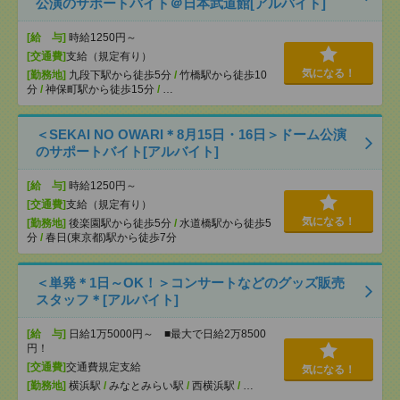
公演のサポートバイト＠日本武道館[アルバイト]
[給 与]
時給1250円～
[交通費]
支給（規定有り）
気になる！
[勤務地]
九段下駅から徒歩5分
/
竹橋駅から徒歩10
分
/
神保町駅から徒歩15分
/
…
＜SEKAI NO OWARI＊8月15日・16日＞ドーム公演
のサポートバイト[アルバイト]
[給 与]
時給1250円～
[交通費]
支給（規定有り）
気になる！
[勤務地]
後楽園駅から徒歩5分
/
水道橋駅から徒歩5
分
/
春日(東京都)駅から徒歩7分
＜単発＊1日～OK！＞コンサートなどのグッズ販売
スタッフ＊[アルバイト]
[給 与]
日給1万5000円～ ■最大で日給2万8500
円！
[交通費]
交通費規定支給
気になる！
[勤務地]
横浜駅
/
みなとみらい駅
/
西横浜駅
/
…