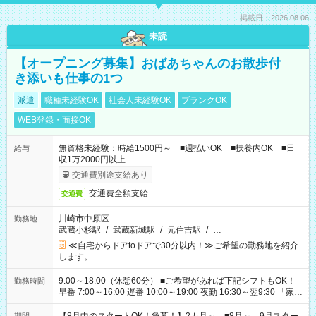
掲載日：2026.08.06
未読
【オープニング募集】おばあちゃんのお散歩付
き添いも仕事の1つ
派遣
職種未経験OK
社会人未経験OK
ブランクOK
WEB登録・面接OK
無資格未経験：時給1500円～ ■週払いOK ■扶養内OK ■日
給与
収1万2000円以上
交通費別途支給あり
交通費全額支給
交通費
川崎市中原区
勤務地
武蔵小杉駅
/
武蔵新城駅
/
元住吉駅
/
…
≪自宅からドアtoドアで30分以内！≫ご希望の勤務地を紹介
します。
9:00～18:00（休憩60分） ■ご希望があれば下記シフトもOK！
勤務時間
早番 7:00～16:00 遅番 10:00～19:00 夜勤 16:30～翌9:30 「家族
と休みを合わせたい」 「余裕を持って夕飯の準備がしたい」
「できれば残業はしたくない」 など、ご希望を教えてください