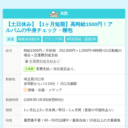
未読
【土日休み】【1ヶ月短期】高時給1500円！ア
ルバムの中身チェック・梱包
派遣
職種未経験OK
ブランクOK
WEB登録・面接OK
時給1500円／月収例：252,000円＝1,500円×8時間×21日勤務の
給与
場合＋交通費別途支給
交通費別途支給あり
実費支給／当社規定あり。
交通費
埼玉県川口市
勤務地
赤羽駅からバス10分
/
川口元郷駅
情報・出版・メディア
(1)09:00-18:00(休憩60分)
勤務時間
1ヶ月以上3ヶ月未満／即日～1ヵ月間（更新の可能性あり）
期間
履歴書不要
/
40～50代活躍中
/
服装自由
/
10名以上の大量募集
特徴