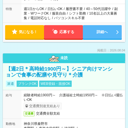
週1日からOK
/
日払いOK
/
履歴書不要
/
40～50代活躍中
/
副
特徴
業・WワークOK
/
服装自由
/
シフト勤務
/
10名以上の大量募
集
/
電話対応なし
/
パソコンスキル不要
気になる！
応募する
詳細へ
掲載日：2026.08.04
未読
【週2日＊高時給1900円～】シニア向けマンシ
ョンで食事の配膳や見守り＊介護
派遣
ブランクOK
WEB登録・面接OK
経験者時給1900円～ 介護福祉士時給1950円～ ※日払い/週払
給与
いOK
交通費別途支給あり
交通費全額支給
交通費
神奈川県秦野市
勤務地