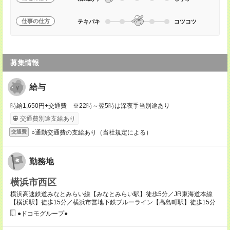
仕事の仕方
テキパキ
コツコツ
募集情報
給与
時給1,650円+交通費 ※22時～翌5時は深夜手当別途あり
交通費別途支給あり
○通勤交通費の支給あり（当社規定による）
交通費
勤務地
横浜市西区
横浜高速鉄道みなとみらい線【みなとみらい駅】徒歩5分／JR東海道本線
【横浜駅】徒歩15分／横浜市営地下鉄ブルーライン【高島町駅】徒歩15分
●ドコモグループ●