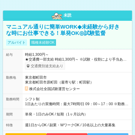
未読
マニュアル通りに簡単WORK◆未経験から好き
な時にお仕事できる！単発OK◎試験監督
アルバイト
職種未経験OK
時給1,300円～
給与
★交通費一部支給 時給1,300円～ ※試験・役割により手当あり
※勤務回数により昇給あり 【即給（前払い）オプションあ
交通費別途支給あり
り！】 希望される場合、勤務から1週間ほどで給与の一部を受け
取れます。 ※手数料418円がかかります。 【過去試験日の収入
東京都町田市
勤務地
例】 ・河合塾模擬試験 8:30～17:30（休憩1時間） 時給1,300円
東京都町田市原町田（最寄り駅：町田駅）
×8時間＝日収10,400円＋交通費 ※当日の役割により時給＋100
円の場合あり ・国家試験 7:00～13:30（休憩なし） 時給1,300
株式会社全国試験運営センター
円（役割手当＋100円）×6時間＝日収8,400円＋交通費 【試用期
間】試用期間なし
シフト制
勤務時間
1日あたりの実働時間：最大7時間/日 09：00～17：00 ※勤務時
間は 試験により異なります。
単発・1日のみOK / 短期（1ヶ月以内）
期間
週1日からOK / 副業・WワークOK / 10名以上の大量募集
特徴