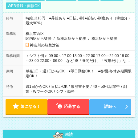
WEB登録・面接OK
時給1313円 ●昇給あり ●日払い制 ●前払い制度あり（稼働分・
給与
最大90%）
横浜市西区
勤務地
関内駅から徒歩
/
新横浜駅から徒歩
/
横浜駅から徒歩
神奈川の駐禁対策
＜シフト例＞ 09:00～17:00 13:00～22:00 17:00～22:00 19:00
勤務時間
～23:00 22:00～06:00 など ※「昼間だけ」「夜勤だけ」など
の希望OK
単発1日・週1日からOK ●即日勤務OK！ ●春/夏/冬休み期間限
期間
定OK！
週1日からOK
/
日払いOK
/
履歴書不要
/
40～50代活躍中
/
副
特徴
業・WワークOK
/
シフト勤務
気になる！
応募する
詳細へ
未読