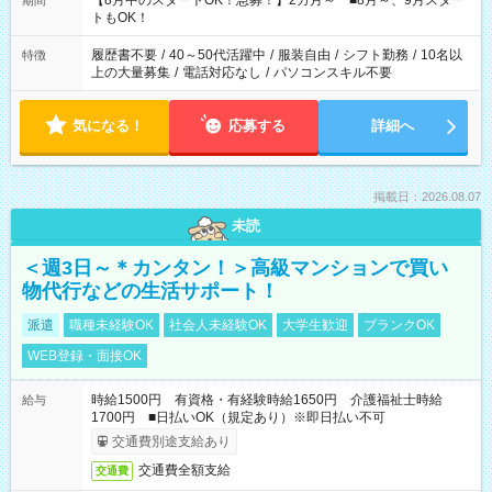
【8月中のスタートOK！急募！】2カ月～ ■8月～、9月スター
期間
ね。 ※Wワーク希望の方へ 今ご覧のお仕事で希望する勤務時間
トもOK！
と、もう1つのお仕事の勤務時間。 合計で週40時間を超える場
合は応募できません。
履歴書不要
/
40～50代活躍中
/
服装自由
/
シフト勤務
/
10名以
特徴
上の大量募集
/
電話対応なし
/
パソコンスキル不要
気になる！
応募する
詳細へ
掲載日：2026.08.07
未読
＜週3日～＊カンタン！＞高級マンションで買い
物代行などの生活サポート！
派遣
職種未経験OK
社会人未経験OK
大学生歓迎
ブランクOK
WEB登録・面接OK
時給1500円 有資格・有経験時給1650円 介護福祉士時給
給与
1700円 ■日払いOK（規定あり）※即日払い不可
交通費別途支給あり
交通費全額支給
交通費