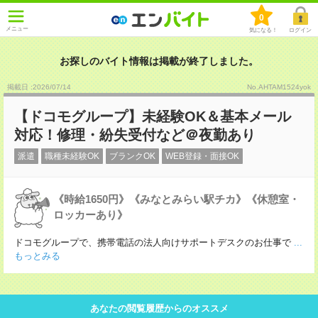
0
メニュー
気になる！
ログイン
お探しのバイト情報は掲載が終了しました。
掲載日 :2026
/
07
/
14
No.AHTAM1524yok
【ドコモグループ】未経験OK＆基本メール
対応！修理・紛失受付など＠夜勤あり
派遣
職種未経験OK
ブランクOK
WEB登録・面接OK
《時給1650円》《みなとみらい駅チカ》《休憩室・
ロッカーあり》
ドコモグループで、携帯電話の法人向けサポートデスクのお仕事で
...
もっとみる
あなたの閲覧履歴からのオススメ