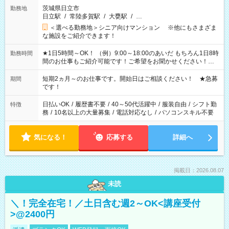
茨城県日立市
勤務地
日立駅
/
常陸多賀駅
/
大甕駅
/
…
＜選べる勤務地＞シニア向けマンション ※他にもさまざま
な施設をご紹介できます！
★1日5時間～OK！ （例）9:00～18:00のあいだ もちろん1日8時
勤務時間
間のお仕事もご紹介可能です！ご希望をお聞かせください！★
家庭の都合でお休みが必要な場合も遠慮なくご相談ください。
※週最低15時間以上の勤務が必要です
短期2ヵ月～のお仕事です。開始日はご相談ください！ ★急募
期間
です！
日払いOK
/
履歴書不要
/
40～50代活躍中
/
服装自由
/
シフト勤
特徴
務
/
10名以上の大量募集
/
電話対応なし
/
パソコンスキル不要
気になる！
応募する
詳細へ
掲載日：2026.08.07
未読
＼！完全在宅！／土日含む週2～OK<講座受付
>@2400円