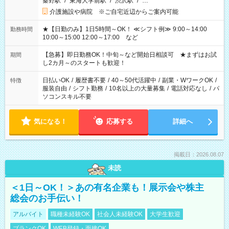
秦野駅
/
東海大学前駅
/
渋沢駅
/
…
介護施設や病院 ※ご自宅近辺からご案内可能
★【日勤のみ】1日5時間～OK！ ≪シフト例≫ 9:00～14:00
勤務時間
10:00～15:00 12:00～17:00 など
【急募】即日勤務OK！中旬～など開始日相談可 ★まずはお試
期間
し2カ月～のスタートも歓迎！
日払いOK
/
履歴書不要
/
40～50代活躍中
/
副業・WワークOK
/
特徴
服装自由
/
シフト勤務
/
10名以上の大量募集
/
電話対応なし
/
パ
ソコンスキル不要
気になる！
応募する
詳細へ
掲載日：2026.08.07
未読
＜1日～OK！＞あの有名企業も！展示会や株主
総会のお手伝い！
アルバイト
職種未経験OK
社会人未経験OK
大学生歓迎
ブランクOK
WEB登録・面接OK