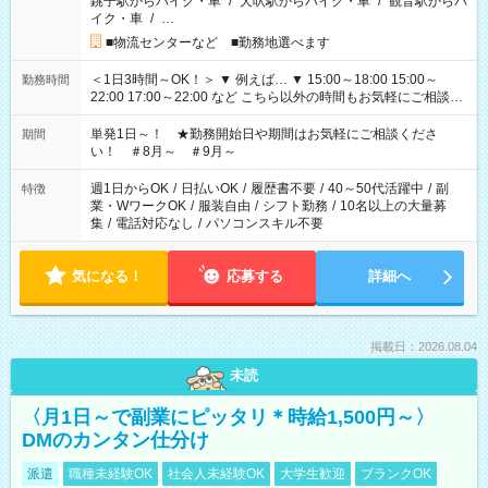
銚子駅からバイク・車
/
犬吠駅からバイク・車
/
観音駅からバ
イク・車
/
…
■物流センターなど ■勤務地選べます
＜1日3時間～OK！＞ ▼ 例えば… ▼ 15:00～18:00 15:00～
勤務時間
22:00 17:00～22:00 など こちら以外の時間もお気軽にご相談く
ださい！
単発1日～！ ★勤務開始日や期間はお気軽にご相談くださ
期間
い！ ＃8月～ ＃9月～
週1日からOK
/
日払いOK
/
履歴書不要
/
40～50代活躍中
/
副
特徴
業・WワークOK
/
服装自由
/
シフト勤務
/
10名以上の大量募
集
/
電話対応なし
/
パソコンスキル不要
気になる！
応募する
詳細へ
掲載日：2026.08.04
未読
〈月1日～で副業にピッタリ＊時給1,500円～〉
DMのカンタン仕分け
派遣
職種未経験OK
社会人未経験OK
大学生歓迎
ブランクOK