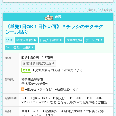
掲載日：2026.08.03
未読
《単発1日OK！日払い可》＊チラシのモクモク
シール貼り
派遣
職種未経験OK
社会人未経験OK
大学生歓迎
ブランクOK
WEB登録・面接OK
時給1,500円～1,875円
給与
交通費別途支給あり
■ 交通費規定内支給 ※派遣先による
交通費
神奈川県平塚市
勤務地
平塚駅から徒歩5分
■物流センターなど ■勤務地選べます
＜1日3時間～OK！＞ ▼ 例えば… ▼ 15:00～18:00 15:00～
勤務時間
22:00 17:00～22:00 など こちら以外の時間もお気軽にご相談く
ださい！
単発1日～！ ★勤務開始日や期間はお気軽にご相談くださ
期間
い！ ＃8月～ ＃9月～