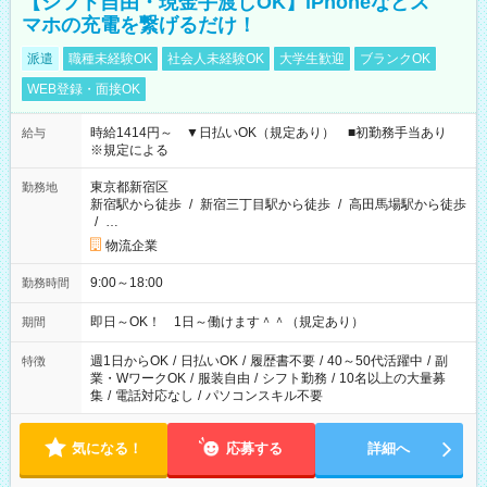
【シフト自由・現金手渡しOK】iPhoneなどス
マホの充電を繋げるだけ！
派遣
職種未経験OK
社会人未経験OK
大学生歓迎
ブランクOK
WEB登録・面接OK
時給1414円～ ▼日払いOK（規定あり） ■初勤務手当あり
給与
※規定による
東京都新宿区
勤務地
新宿駅から徒歩
/
新宿三丁目駅から徒歩
/
高田馬場駅から徒歩
/
…
物流企業
9:00～18:00
勤務時間
即日～OK！ 1日～働けます＾＾（規定あり）
期間
週1日からOK
/
日払いOK
/
履歴書不要
/
40～50代活躍中
/
副
特徴
業・WワークOK
/
服装自由
/
シフト勤務
/
10名以上の大量募
集
/
電話対応なし
/
パソコンスキル不要
気になる！
応募する
詳細へ