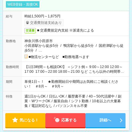
WEB登録・面接OK
時給1,500円～1,875円
給与
交通費別途支給あり
■ 交通費規定内支給 ※派遣先による
交通費
神奈川県小田原市
勤務地
小田原駅から徒歩5分
/
鴨宮駅から徒歩5分
/
国府津駅から徒
歩5分
/
…
■物流センターなど ■勤務地選べます
【1日3時間～も相談OK!】 ＜シフト例＞ 9:00～12:00 12:00～
勤務時間
17:00 17:00～22:00 18:00～21:00 など こちら以外の時間帯も
お気軽にご相談ください！
単発1日～！ ★勤務開始日や期間はお気軽にご相談くださ
期間
い！ ＃8月～ ＃9月～
週1日からOK
/
日払いOK
/
履歴書不要
/
40～50代活躍中
/
副
特徴
業・WワークOK
/
服装自由
/
シフト勤務
/
10名以上の大量募
集
/
電話対応なし
/
パソコンスキル不要
気になる！
応募する
詳細へ