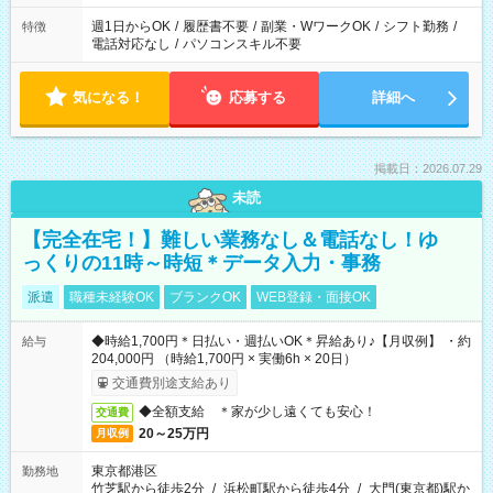
週1日からOK
/
履歴書不要
/
副業・WワークOK
/
シフト勤務
/
特徴
電話対応なし
/
パソコンスキル不要
気になる！
応募する
詳細へ
掲載日：2026.07.29
未読
【完全在宅！】難しい業務なし＆電話なし！ゆ
っくりの11時～時短＊データ入力・事務
派遣
職種未経験OK
ブランクOK
WEB登録・面接OK
◆時給1,700円＊日払い・週払いOK＊昇給あり♪【月収例】 ・約
給与
204,000円 （時給1,700円 × 実働6h × 20日）
交通費別途支給あり
◆全額支給 ＊家が少し遠くても安心！
交通費
20～25万円
月収例
東京都港区
勤務地
竹芝駅から徒歩2分
/
浜松町駅から徒歩4分
/
大門(東京都)駅か