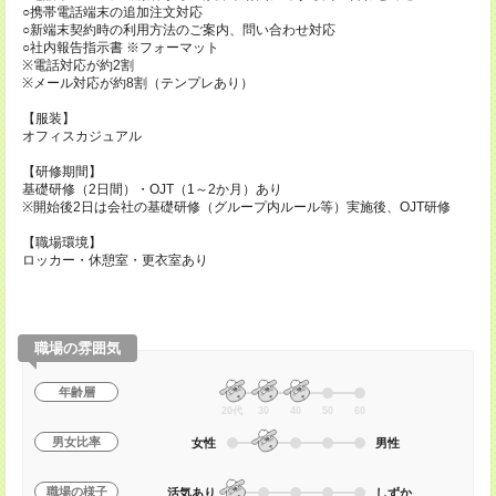
○携帯電話端末の追加注文対応
○新端末契約時の利用方法のご案内、問い合わせ対応
○社内報告指示書 ※フォーマット
※電話対応が約2割
※メール対応が約8割（テンプレあり）
【服装】
オフィスカジュアル
【研修期間】
基礎研修（2日間）・OJT（1～2か月）あり
※開始後2日は会社の基礎研修（グループ内ルール等）実施後、OJT研修
【職場環境】
ロッカー・休憩室・更衣室あり
職場の雰囲気
年齢層
20代
30
40
50
60
男女比率
女性
男性
職場の様子
活気あり
しずか