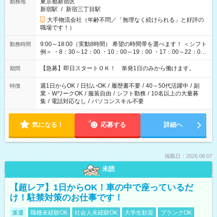
東京都新宿区
勤務地
新宿駅
/
新宿三丁目駅
大手物流会社（年齢不問／「無理なく続けられる」と好評の
職場です！）
9:00～18:00（実動8時間） 希望の時間帯を選べます！ ＜シフト
勤務時間
例＞ ・8：30～12：00 ・10：00～19：00 ・17：00～22：00
・13：00～22：00 ・22：00～翌6：00 など
【急募】即日スタートＯＫ！ 単発1日のみから働けます。
期間
週1日からOK
/
日払いOK
/
履歴書不要
/
40～50代活躍中
/
副
特徴
業・WワークOK
/
服装自由
/
シフト勤務
/
10名以上の大量募
集
/
電話対応なし
/
パソコンスキル不要
気になる！
応募する
詳細へ
掲載日：2026.08.07
未読
【超レア】1日からOK！車の中で座っているだ
け！駐禁対策のお仕事です！
派遣
職種未経験OK
社会人未経験OK
大学生歓迎
ブランクOK