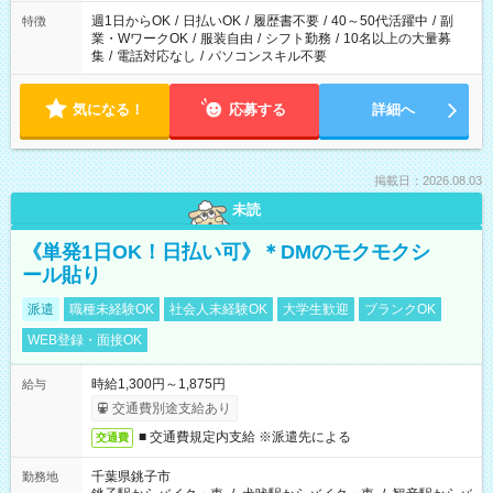
週1日からOK
/
日払いOK
/
履歴書不要
/
40～50代活躍中
/
副
特徴
業・WワークOK
/
服装自由
/
シフト勤務
/
10名以上の大量募
集
/
電話対応なし
/
パソコンスキル不要
気になる！
応募する
詳細へ
掲載日：2026.08.03
未読
《単発1日OK！日払い可》＊DMのモクモクシ
ール貼り
派遣
職種未経験OK
社会人未経験OK
大学生歓迎
ブランクOK
WEB登録・面接OK
時給1,300円～1,875円
給与
交通費別途支給あり
■ 交通費規定内支給 ※派遣先による
交通費
千葉県銚子市
勤務地