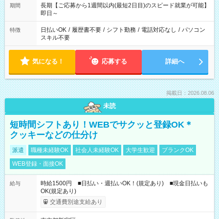
長期【ご応募から1週間以内(最短2日目)のスピード就業が可能】
期間
即日～
日払いOK
/
履歴書不要
/
シフト勤務
/
電話対応なし
/
パソコン
特徴
スキル不要
気になる！
応募する
詳細へ
掲載日：2026.08.06
未読
短時間シフトあり！WEBでサクッと登録OK＊
クッキーなどの仕分け
派遣
職種未経験OK
社会人未経験OK
大学生歓迎
ブランクOK
WEB登録・面接OK
時給1500円 ■日払い・週払いOK！(規定あり) ■現金日払いも
給与
OK(規定あり)
交通費別途支給あり