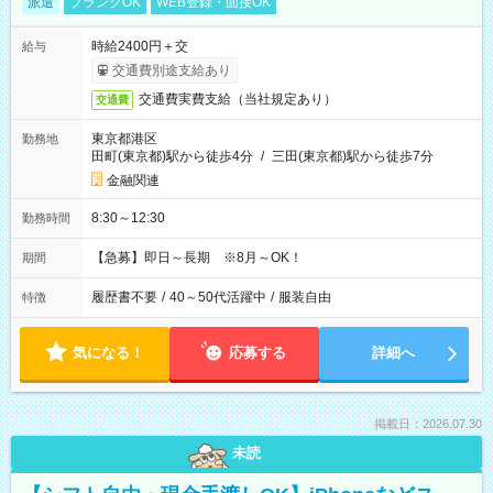
派遣
ブランクOK
WEB登録・面接OK
時給2400円＋交
給与
交通費別途支給あり
交通費実費支給（当社規定あり）
交通費
東京都港区
勤務地
田町(東京都)駅から徒歩4分
/
三田(東京都)駅から徒歩7分
金融関連
8:30～12:30
勤務時間
【急募】即日～長期 ※8月～OK！
期間
履歴書不要
/
40～50代活躍中
/
服装自由
特徴
気になる！
応募する
詳細へ
掲載日：2026.07.30
未読