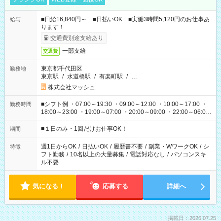
■日給16,840円～ ■日払いOK ■実働3時間5,120円のお仕事あ
給与
ります！
交通費別途支給あり
一部支給
交通費
東京都千代田区
勤務地
東京駅
/
水道橋駅
/
有楽町駅
/
…
株式会社マッシュ
■シフト例 ・07:00～19:30 ・09:00～12:00 ・10:00～17:00 ・
勤務時間
18:00～23:00 ・19:00～07:00 ・20:00～09:00 ・22:00～06:00
etc ★最短で3時間で5,120円のお仕事から 15時間で2万円近く稼
げるお仕事も！ ご希望のお時間に合わせてご紹介！ ※シフトは
■１日のみ・1回だけお仕事OK！
期間
現場によって異なります。 ※勿論、休憩時間はあるのでご安心
ください！
週1日からOK
/
日払いOK
/
履歴書不要
/
副業・WワークOK
/
シ
特徴
フト勤務
/
10名以上の大量募集
/
電話対応なし
/
パソコンスキ
ル不要
気になる！
応募する
詳細へ
掲載日：2026.07.25