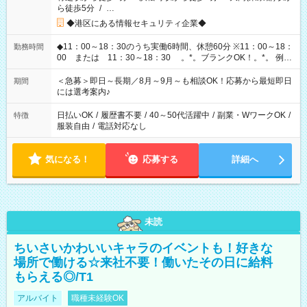
ら徒歩5分
/
…
◆港区にある情報セキュリティ企業◆
◆11：00～18：30のうち実働6時間、休憩60分 ※11：00～18：
勤務時間
00 または 11：30～18：30 。*。ブランクOK！。*。 例え
ば前職が、 在宅/財団法人/事務/コールセンター/受付/販売/カフェ
スタッフ スイーツ販売/ホテルフロント/化粧品販売/など 様々な
＜急募＞即日～長期／8月～9月～も相談OK！応募から最短即日
期間
業界から入社して活躍されています♪
には選考案内♪
日払いOK
/
履歴書不要
/
40～50代活躍中
/
副業・WワークOK
/
特徴
服装自由
/
電話対応なし
気になる！
応募する
詳細へ
未読
ちいさいかわいいキャラのイベントも！好きな
場所で働ける☆来社不要！働いたその日に給料
もらえる◎/T1
アルバイト
職種未経験OK