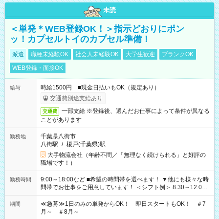
未読
＜単発＊WEB登録OK！＞指示どおりにポン
ッ！カプセルトイのカプセル準備！
派遣
職種未経験OK
社会人未経験OK
大学生歓迎
ブランクOK
WEB登録・面接OK
時給1500円 ■現金日払いもOK（規定あり）
給与
交通費別途支給あり
一部支給 ※登録後、選んだお仕事によって条件が異なる
交通費
ことがあります
千葉県八街市
勤務地
八街駅
/
榎戸(千葉県)駅
大手物流会社（年齢不問／「無理なく続けられる」と好評の
職場です！）
9:00～18:00など ■希望の時間帯を選べます！ ▼他にも様々な時
勤務時間
間帯でお仕事をご用意しています！ ＜シフト例＞ 8:30～12:00
17:00～22:00 13:00～22:00 22:00～翌6:00 など
≪急募≫1日のみの単発からOK！ 即日スタートもOK！ ＃7
期間
月～ ＃8月～