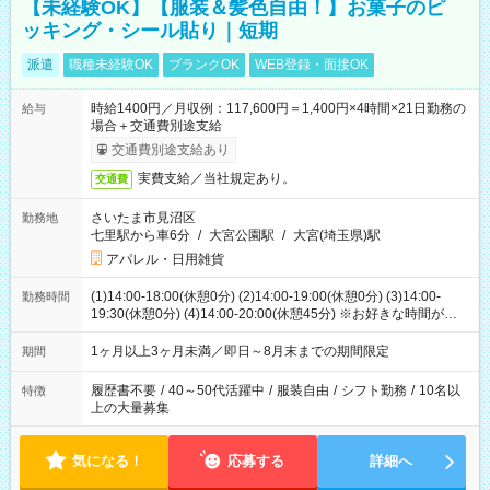
【未経験OK】【服装＆髪色自由！】お菓子のピ
ッキング・シール貼り｜短期
派遣
職種未経験OK
ブランクOK
WEB登録・面接OK
時給1400円／月収例：117,600円＝1,400円×4時間×21日勤務の
給与
場合＋交通費別途支給
交通費別途支給あり
実費支給／当社規定あり。
交通費
さいたま市見沼区
勤務地
七里駅から車6分
/
大宮公園駅
/
大宮(埼玉県)駅
アパレル・日用雑貨
(1)14:00-18:00(休憩0分) (2)14:00-19:00(休憩0分) (3)14:00-
勤務時間
19:30(休憩0分) (4)14:00-20:00(休憩45分) ※お好きな時間が選べ
ます
1ヶ月以上3ヶ月未満／即日～8月末までの期間限定
期間
履歴書不要
/
40～50代活躍中
/
服装自由
/
シフト勤務
/
10名以
特徴
上の大量募集
気になる！
応募する
詳細へ