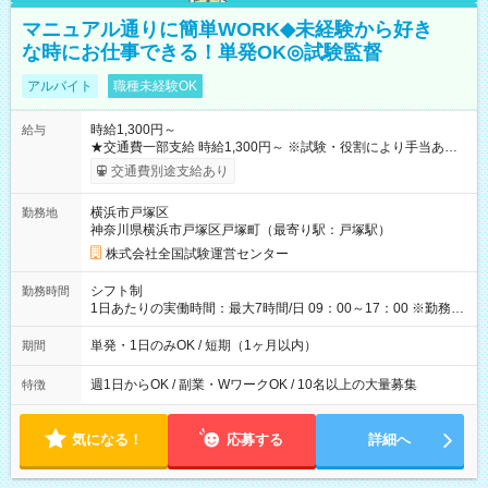
マニュアル通りに簡単WORK◆未経験から好き
な時にお仕事できる！単発OK◎試験監督
アルバイト
職種未経験OK
時給1,300円～
給与
★交通費一部支給 時給1,300円～ ※試験・役割により手当あり
※勤務回数により昇給あり 【即給（前払い）オプションあ
交通費別途支給あり
り！】 希望される場合、勤務から1週間ほどで給与の一部を受け
取れます。 ※手数料418円がかかります。 【過去試験日の収入
横浜市戸塚区
勤務地
例】 ・河合塾模擬試験 8:30～17:30（休憩1時間） 時給1,300円
神奈川県横浜市戸塚区戸塚町（最寄り駅：戸塚駅）
×8時間＝日収10,400円＋交通費 ※当日の役割により時給＋100
円の場合あり ・国家試験 7:00～13:30（休憩なし） 時給1,300
株式会社全国試験運営センター
円（役割手当＋100円）×6時間＝日収8,400円＋交通費 【試用期
間】試用期間なし
シフト制
勤務時間
1日あたりの実働時間：最大7時間/日 09：00～17：00 ※勤務時
間は 試験により異なります。
単発・1日のみOK / 短期（1ヶ月以内）
期間
週1日からOK / 副業・WワークOK / 10名以上の大量募集
特徴
気になる！
応募する
詳細へ