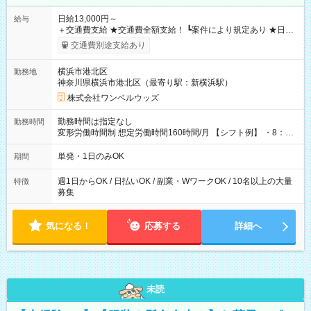
日給13,000円～
給与
＋交通費支給 ★交通費全額支給！ ┗案件により規定あり ★日払
いOK！（規定あり） ┗働いたその日に現金GET♪ お仕事後はコ
交通費別途支給あり
ンビニATMから 日払い分を引き落とせます！ 【試用期間】試
用期間なし
横浜市港北区
勤務地
神奈川県横浜市港北区（最寄り駅：新横浜駅）
株式会社ワンベルウッズ
勤務時間は指定なし
勤務時間
変形労働時間制 想定労働時間160時間/月 【シフト例】 ・8：00
～21：00
単発・1日のみOK
期間
週1日からOK / 日払いOK / 副業・WワークOK / 10名以上の大量
特徴
募集
気になる！
応募する
詳細へ
未読