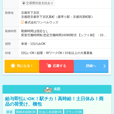
働いたその日に現金GET♪ お仕事後はコンビニATMから 日払
交通費別途支給あり
い分を引き落とせます！ 【試用期間】試用期間なし
京都市下京区
勤務地
京都府京都市下京区真町（最寄り駅：京都河原町駅）
株式会社ワンベルウッズ
勤務時間は指定なし
勤務時間
変形労働時間制 想定労働時間160時間/月 【シフト例】 ・10：
00～20：00
単発・1日のみOK
期間
日払いOK / 副業・WワークOK / 10名以上の大量募集
特徴
気になる！
応募する
詳細へ
未読
給与即払いOK！駅チカ！高時給！土日休み！商
品の荷受け、梱包
派遣
職種未経験OK
社会人未経験OK
ブランクOK