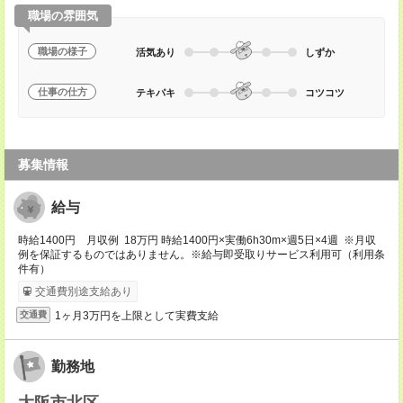
職場の雰囲気
職場の様子
活気あり
しずか
仕事の仕方
テキパキ
コツコツ
募集情報
給与
時給1400円 月収例 18万円 時給1400円×実働6h30m×週5日×4週 ※月収
例を保証するものではありません。※給与即受取りサービス利用可（利用条
件有）
交通費別途支給あり
1ヶ月3万円を上限として実費支給
交通費
勤務地