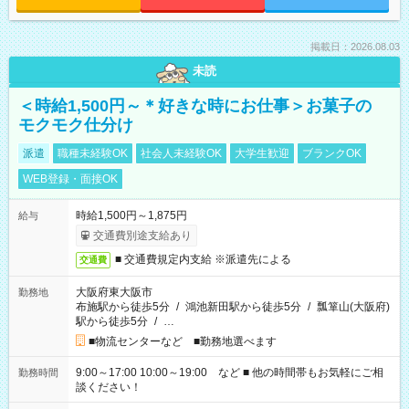
掲載日：2026.08.03
未読
＜時給1,500円～＊好きな時にお仕事＞お菓子の
モクモク仕分け
派遣
職種未経験OK
社会人未経験OK
大学生歓迎
ブランクOK
WEB登録・面接OK
時給1,500円～1,875円
給与
交通費別途支給あり
■ 交通費規定内支給 ※派遣先による
交通費
大阪府東大阪市
勤務地
布施駅から徒歩5分
/
鴻池新田駅から徒歩5分
/
瓢箪山(大阪府)
駅から徒歩5分
/
…
■物流センターなど ■勤務地選べます
9:00～17:00 10:00～19:00 など ■ 他の時間帯もお気軽にご相
勤務時間
談ください！