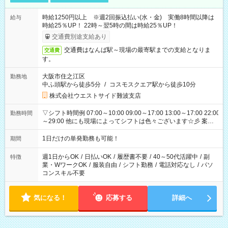
時給1250円以上 ※週2回振込払い(水・金) 実働8時間以降は
給与
時給25％UP！ 22時～翌5時の間は時給25％UP！
交通費別途支給あり
交通費はなんば駅～現場の最寄駅までの支給となりま
交通費
す。
大阪市住之江区
勤務地
中ふ頭駅から徒歩5分
/
コスモスクエア駅から徒歩10分
株式会社ウエストサイド難波支店
▽シフト時間例 07:00～10:00 09:00～17:00 13:00～17:00 22:00
勤務時間
～29:00 他にも現場によってシフトは色々ございます☆彡 案件
次第では午前中で終わるお仕事も...！
1日だけの単発勤務も可能！
期間
週1日からOK
/
日払いOK
/
履歴書不要
/
40～50代活躍中
/
副
特徴
業・WワークOK
/
服装自由
/
シフト勤務
/
電話対応なし
/
パソ
コンスキル不要
気になる！
応募する
詳細へ