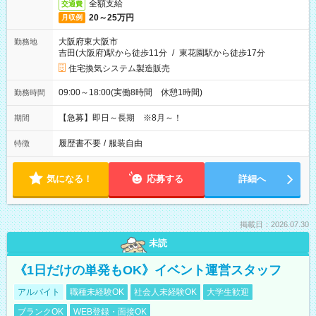
全額支給
交通費
20～25万円
月収例
大阪府東大阪市
勤務地
吉田(大阪府)駅から徒歩11分
/
東花園駅から徒歩17分
住宅換気システム製造販売
09:00～18:00(実働8時間 休憩1時間)
勤務時間
【急募】即日～長期 ※8月～！
期間
履歴書不要
/
服装自由
特徴
気になる！
応募する
詳細へ
掲載日：2026.07.30
未読
《1日だけの単発もOK》イベント運営スタッフ
アルバイト
職種未経験OK
社会人未経験OK
大学生歓迎
ブランクOK
WEB登録・面接OK