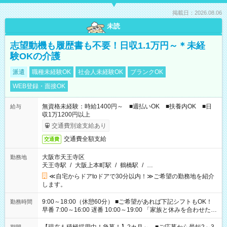
掲載日：2026.08.06
未読
志望動機も履歴書も不要！日収1.1万円～＊未経
験OKの介護
派遣
職種未経験OK
社会人未経験OK
ブランクOK
WEB登録・面接OK
無資格未経験：時給1400円～ ■週払いOK ■扶養内OK ■日
給与
収1万1200円以上
交通費別途支給あり
交通費全額支給
交通費
大阪市天王寺区
勤務地
天王寺駅
/
大阪上本町駅
/
鶴橋駅
/
…
≪自宅からドアtoドアで30分以内！≫ご希望の勤務地を紹介
します。
9:00～18:00（休憩60分） ■ご希望があれば下記シフトもOK！
勤務時間
早番 7:00～16:00 遅番 10:00～19:00 「家族と休みを合わせた
い」 「余裕を持って夕飯の準備がしたい」 「できれば残業はし
たくない」 など、ご希望を教えてくださいね。 ※Wワーク希望