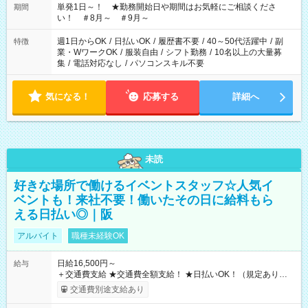
単発1日～！ ★勤務開始日や期間はお気軽にご相談くださ
期間
い！ ＃8月～ ＃9月～
週1日からOK
/
日払いOK
/
履歴書不要
/
40～50代活躍中
/
副
特徴
業・WワークOK
/
服装自由
/
シフト勤務
/
10名以上の大量募
集
/
電話対応なし
/
パソコンスキル不要
気になる！
応募する
詳細へ
未読
好きな場所で働けるイベントスタッフ☆人気イ
ベントも！来社不要！働いたその日に給料もら
える日払い◎｜阪
アルバイト
職種未経験OK
日給16,500円～
給与
＋交通費支給 ★交通費全額支給！ ★日払いOK！（規定あり） ┗
働いたその日に現金GET♪ お仕事後はコンビニATMから 日払
交通費別途支給あり
い分を引き落とせます！ 【試用期間】試用期間なし