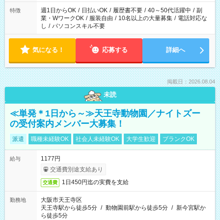
フト！
週1日からOK
/
日払いOK
/
履歴書不要
/
40～50代活躍中
/
副
特徴
業・WワークOK
/
服装自由
/
10名以上の大量募集
/
電話対応な
し
/
パソコンスキル不要
気になる！
応募する
詳細へ
掲載日：2026.08.04
未読
≪単発＊1日から～≫天王寺動物園／ナイトズー
の受付案内メンバー大募集！
派遣
職種未経験OK
社会人未経験OK
大学生歓迎
ブランクOK
1177円
給与
交通費別途支給あり
1日450円迄の実費を支給
交通費
大阪市天王寺区
勤務地
天王寺駅から徒歩5分
/
動物園前駅から徒歩5分
/
新今宮駅か
ら徒歩5分