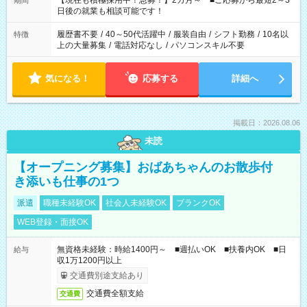
【現在も積極採用中！急募！】2カ月～ ■ご応募から最短2～3
期間
の方へ 今ご覧のお仕事で希望する勤務時間と、もう1つのお仕事
日後の就業も相談可能です！
の勤務時間。 合計で週40時間を超える場合は応募できません。
履歴書不要
/
40～50代活躍中
/
服装自由
/
シフト勤務
/
10名以
特徴
上の大量募集
/
電話対応なし
/
パソコンスキル不要
気になる！
応募する
詳細へ
掲載日：2026.08.06
未読
【オープニング募集】おばあちゃんのお散歩付
き添いも仕事の1つ
派遣
職種未経験OK
社会人未経験OK
ブランクOK
WEB登録・面接OK
無資格未経験：時給1400円～ ■週払いOK ■扶養内OK ■日
給与
収1万1200円以上
交通費別途支給あり
交通費全額支給
交通費