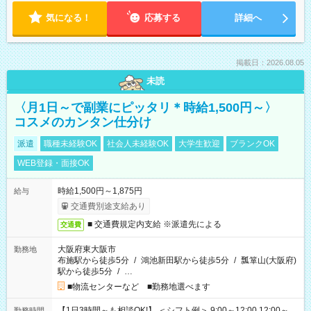
気になる！
応募する
詳細へ
掲載日：2026.08.05
未読
〈月1日～で副業にピッタリ＊時給1,500円～〉
コスメのカンタン仕分け
派遣
職種未経験OK
社会人未経験OK
大学生歓迎
ブランクOK
WEB登録・面接OK
時給1,500円～1,875円
給与
交通費別途支給あり
■ 交通費規定内支給 ※派遣先による
交通費
大阪府東大阪市
勤務地
布施駅から徒歩5分
/
鴻池新田駅から徒歩5分
/
瓢箪山(大阪府)
駅から徒歩5分
/
…
■物流センターなど ■勤務地選べます
【1日3時間～も相談OK!】 ＜シフト例＞ 9:00～12:00 12:00～
勤務時間