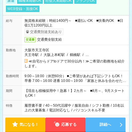
派遣
職種未経験OK
社会人未経験OK
ブランクOK
WEB登録・面接OK
無資格未経験：時給1400円～ ■週払いOK ■扶養内OK ■日
給与
収1万1200円以上
交通費別途支給あり
交通費全額支給
交通費
大阪市天王寺区
勤務地
天王寺駅
/
大阪上本町駅
/
鶴橋駅
/
…
≪自宅からドアtoドアで30分以内！≫ご希望の勤務地を紹介
します。
9:00～18:00（休憩60分） ■ご希望があれば下記シフトもOK！
勤務時間
早番 7:00～16:00 遅番 10:00～19:00 「家族と休みを合わせた
い」 「余裕を持って夕飯の準備がしたい」 「できれば残業はし
たくない」 など、ご希望を教えてくださいね。 ※Wワーク希望
【現在も積極採用中！急募！】2カ月～ ■8月～、9月スタート
期間
の方へ 今ご覧のお仕事で希望する勤務時間と、もう1つのお仕事
もOK！
の勤務時間。 合計で週40時間を超える場合は応募できません。
履歴書不要
/
40～50代活躍中
/
服装自由
/
シフト勤務
/
10名以
特徴
上の大量募集
/
電話対応なし
/
パソコンスキル不要
気になる！
応募する
詳細へ