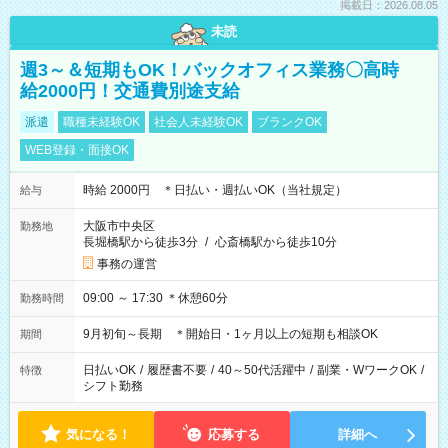
掲載日：2026.08.05
未読
週3～＆短期もOK！バックオフィス業務〇高時
給2000円！交通費別途支給
派遣
職種未経験OK
社会人未経験OK
ブランクOK
WEB登録・面接OK
時給 2000円 ＊日払い・週払いOK（当社規定）
給与
大阪市中央区
勤務地
長堀橋駅から徒歩3分
/
心斎橋駅から徒歩10分
事務の運営
09:00 ～ 17:30 ＊休憩60分
勤務時間
9月初旬～長期 ＊開始日・1ヶ月以上の短期も相談OK
期間
日払いOK
/
履歴書不要
/
40～50代活躍中
/
副業・WワークOK
/
特徴
シフト勤務
気になる！
応募する
詳細へ