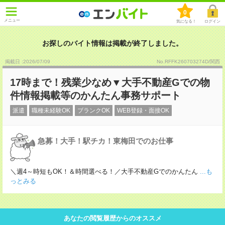
0
メニュー
気になる！
ログイン
お探しのバイト情報は掲載が終了しました。
掲載日 :2026
/
07
/
09
No.RFFK260703274D/関西
17時まで！残業少なめ▼大手不動産Gでの物
件情報掲載等のかんたん事務サポート
派遣
職種未経験OK
ブランクOK
WEB登録・面接OK
急募！大手！駅チカ！東梅田でのお仕事
＼週4～時短もOK！＆時間選べる！／大手不動産Gでのかんたん
...も
っとみる
あなたの閲覧履歴からのオススメ