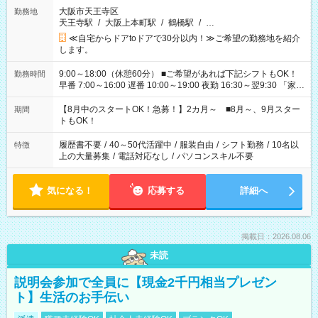
大阪市天王寺区
勤務地
天王寺駅
/
大阪上本町駅
/
鶴橋駅
/
…
≪自宅からドアtoドアで30分以内！≫ご希望の勤務地を紹介
します。
9:00～18:00（休憩60分） ■ご希望があれば下記シフトもOK！
勤務時間
早番 7:00～16:00 遅番 10:00～19:00 夜勤 16:30～翌9:30 「家族
と休みを合わせたい」 「余裕を持って夕飯の準備がしたい」
「できれば残業はしたくない」 など、ご希望を教えてください
【8月中のスタートOK！急募！】2カ月～ ■8月～、9月スター
期間
ね。 ※Wワーク希望の方へ 今ご覧のお仕事で希望する勤務時間
トもOK！
と、もう1つのお仕事の勤務時間。 合計で週40時間を超える場
合は応募できません。
履歴書不要
/
40～50代活躍中
/
服装自由
/
シフト勤務
/
10名以
特徴
上の大量募集
/
電話対応なし
/
パソコンスキル不要
気になる！
応募する
詳細へ
掲載日：2026.08.06
未読
説明会参加で全員に【現金2千円相当プレゼン
ト】生活のお手伝い