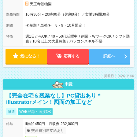
天王寺動物園
16時30分～20時00分（休憩0分）／実働3時間30分
勤務時間
≪短期＊単発≫ 8・9・10月限定！
期間
週1日からOK
/
40～50代活躍中
/
副業・WワークOK
/
シフト勤
特徴
務
/
10名以上の大量募集
/
パソコンスキル不要
気になる！
応募する
詳細へ
掲載日：2026.08.06
未読
【完全在宅＆残業なし】PC貸出あり＊
illustratorメイン！図面の加工など
派遣
WEB登録・面接OK
時給1450円 月収例 232,000円
給与
交通費別途支給あり