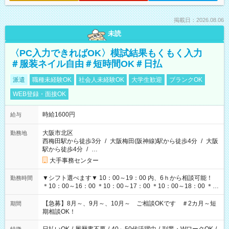
掲載日：2026.08.06
未読
〈PC入力できればOK〉模試結果もくもく入力
＃服装ネイル自由＃短時間OK＃日払
派遣
職種未経験OK
社会人未経験OK
大学生歓迎
ブランクOK
WEB登録・面接OK
時給1600円
給与
大阪市北区
勤務地
西梅田駅から徒歩3分
/
大阪梅田(阪神線)駅から徒歩4分
/
大阪
駅から徒歩4分
/
…
大手事務センター
▼シフト選べます▼ 10：00～19：00 内、6ｈから相談可能！
勤務時間
＊10：00～16：00 ＊10：00～17：00 ＊10：00～18：00 ＊
11：00～19：00 ＊12：00～19：00 ＊13：00～19：00
【急募】8月～、9月～、10月～ ご相談OKです ＃2カ月～短
期間
期相談OK！