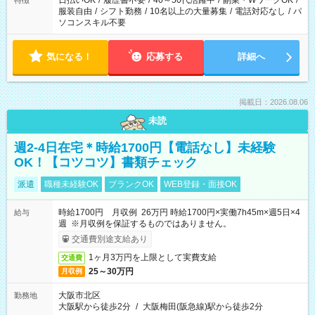
日払いOK
/
履歴書不要
/
40～50代活躍中
/
副業・WワークOK
/
特徴
服装自由
/
シフト勤務
/
10名以上の大量募集
/
電話対応なし
/
パ
ソコンスキル不要
気になる！
応募する
詳細へ
掲載日：2026.08.06
未読
週2-4日在宅＊時給1700円【電話なし】未経験
OK！【コツコツ】書類チェック
派遣
職種未経験OK
ブランクOK
WEB登録・面接OK
時給1700円 月収例 26万円 時給1700円×実働7h45m×週5日×4
給与
週 ※月収例を保証するものではありません。
交通費別途支給あり
1ヶ月3万円を上限として実費支給
交通費
25～30万円
月収例
大阪市北区
勤務地
大阪駅から徒歩2分
/
大阪梅田(阪急線)駅から徒歩2分