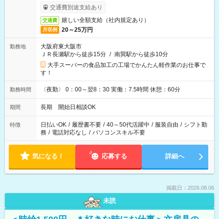
交通費別途支給あり
嬉しい全額支給（社内規定あり）
交通費
20～25万円
月収例
大阪府東大阪市
勤務地
ＪＲ長瀬駅から徒歩15分
/
南巽駅から徒歩10分
大手スーパーの食品加工の工場でかんたん軽作業のお仕事で
す！
〈夜勤〉 0：00～翌8：30 実働：7.5時間 休憩：60分
勤務時間
長期 開始日相談OK
期間
日払いOK
/
履歴書不要
/
40～50代活躍中
/
服装自由
/
シフト勤
特徴
務
/
電話対応なし
/
パソコンスキル不要
気になる！
応募する
詳細へ
掲載日：2026.08.06
未読