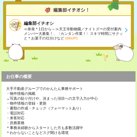
編集部イチオシ
≪単発＊1日から～≫天王寺動物園／ナイトズーの受付案内
メンバー大募集！、〈カンタン作業！〉スキマ時間にサクッ
と＊お菓子の仕分けなど
(8/6UP!)
お仕事の概要
大手不動産グループでのかんたん事務サポート
・物件情報の掲載
→写真の貼り付けや、決まった項目への文字入力が中心
・物件情報の登録・更新
・書類の作成・チェック（フォーマットあり）
・電話対応
・来客対応
・庶務業務
＊事務未経験からスタートした方も多数活躍中
＊わからないことなどスグ聞ける環境