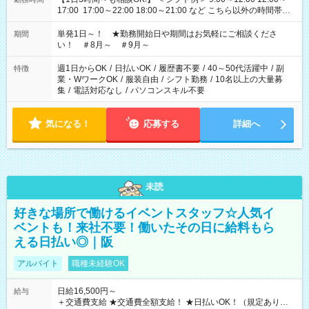
17:00 17:00～22:00 18:00～21:00 など こちら以外の時間帯も
お気軽にご相談ください！
単発1日～！ ★勤務開始日や期間はお気軽にご相談くださ
期間
い！ ＃8月～ ＃9月～
週1日からOK
/
日払いOK
/
履歴書不要
/
40～50代活躍中
/
副
特徴
業・WワークOK
/
服装自由
/
シフト勤務
/
10名以上の大量募
集
/
電話対応なし
/
パソコンスキル不要
気になる！
応募する
詳細へ
未読
好きな場所で働けるイベントスタッフ☆人気イ
ベントも！来社不要！働いたその日に給料もら
える日払い◎｜阪
アルバイト
職種未経験OK
日給16,500円～
給与
＋交通費支給 ★交通費全額支給！ ★日払いOK！（規定あり） ┗