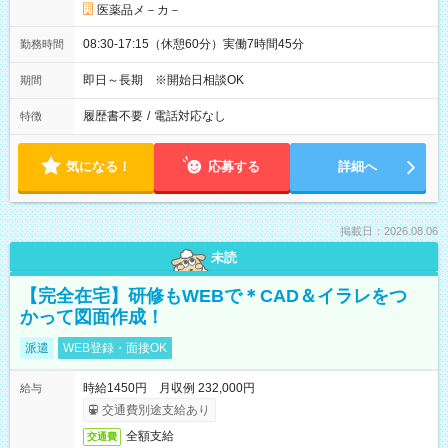
医薬品メ－カ－
08:30-17:15（休憩60分）実働7時間45分
勤務時間
即日～長期 ※開始日相談OK
期間
履歴書不要
/
電話対応なし
特徴
気になる！
応募する
詳細へ
掲載日：2026.08.06
未読
【完全在宅】研修もWEBで＊CAD＆イラレをつ
かって図面作成！
派遣
WEB登録・面接OK
時給1450円 月収例 232,000円
給与
交通費別途支給あり
全額支給
交通費