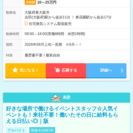
20～25万円
月収例
大阪府東大阪市
勤務地
吉田(大阪府)駅から徒歩11分
/
東花園駅から徒歩17分
住宅換気システム製造販売
09:00～18:00(実働8時間 休憩1時間)
勤務時間
2026年09月上旬～長期 ※9月～！
期間
履歴書不要
/
服装自由
特徴
気になる！
応募する
詳細へ
未読
好きな場所で働けるイベントスタッフ☆人気イ
ベントも！来社不要！働いたその日に給料もら
える日払い◎｜阪
アルバイト
職種未経験OK