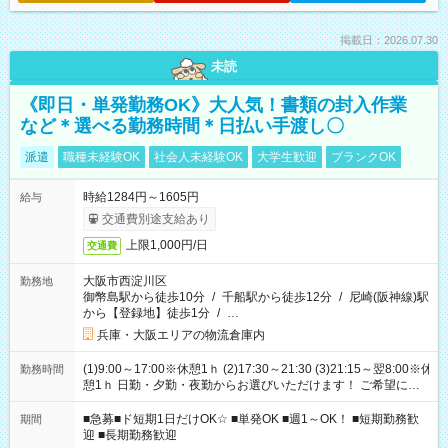
掲載日：2026.07.30
未読
《即日・単発勤務OK》大人気！書類の封入作業
など＊選べる勤務時間＊日払い手渡し〇
派遣
職種未経験OK
社会人未経験OK
大学生歓迎
ブランクOK
時給1284円～1605円
給与
交通費別途支給あり
上限1,000円/日
交通費
大阪市西淀川区
勤務地
御幣島駅から徒歩10分
/
千船駅から徒歩12分
/
尼崎(阪神線)駅
から【登録地】徒歩1分
/
…
兵庫・大阪エリアの物流倉庫内
(1)9:00～17:00※休憩1ｈ (2)17:30～21:30 (3)21:15～翌8:00※休
勤務時間
憩1ｈ 日勤・夕勤・夜勤からお選びいただけます！ ご希望に合
わせて働けるお仕事です(*^^*) 【その他選べる勤務時間】 8-17
時/9-17時/9-18時/10-18時/11-21時/18-22時/20-翌4時/21-翌5
■急募■ド短期1日だけOK☆ ■単発OK ■週1～OK！ ■短期勤務歓
期間
時/22-翌6時/0-翌8時 ご自身のご都合で選んで頂ける完全自由シ
迎 ■長期勤務歓迎