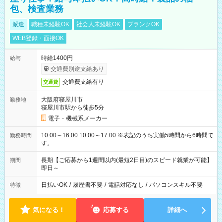
包、検査業務
派遣
職種未経験OK
社会人未経験OK
ブランクOK
WEB登録・面接OK
時給1400円
給与
交通費別途支給あり
交通費支給有り
交通費
大阪府寝屋川市
勤務地
寝屋川市駅から徒歩5分
電子・機械系メーカー
10:00～16:00 10:00～17:00 ※表記のうち実働5時間から6時間で
勤務時間
す。
長期【ご応募から1週間以内(最短2日目)のスピード就業が可能】
期間
即日～
日払いOK
/
履歴書不要
/
電話対応なし
/
パソコンスキル不要
特徴
気になる！
応募する
詳細へ