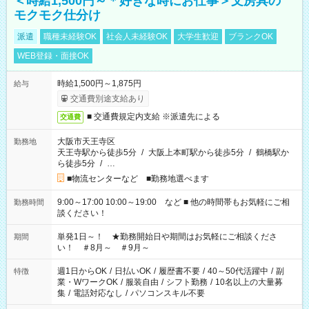
＜時給1,500円～＊好きな時にお仕事＞文房具の
モクモク仕分け
派遣
職種未経験OK
社会人未経験OK
大学生歓迎
ブランクOK
WEB登録・面接OK
時給1,500円～1,875円
給与
交通費別途支給あり
■ 交通費規定内支給 ※派遣先による
交通費
大阪市天王寺区
勤務地
天王寺駅から徒歩5分
/
大阪上本町駅から徒歩5分
/
鶴橋駅か
ら徒歩5分
/
…
■物流センターなど ■勤務地選べます
9:00～17:00 10:00～19:00 など ■ 他の時間帯もお気軽にご相
勤務時間
談ください！
単発1日～！ ★勤務開始日や期間はお気軽にご相談くださ
期間
い！ ＃8月～ ＃9月～
週1日からOK
/
日払いOK
/
履歴書不要
/
40～50代活躍中
/
副
特徴
業・WワークOK
/
服装自由
/
シフト勤務
/
10名以上の大量募
集
/
電話対応なし
/
パソコンスキル不要