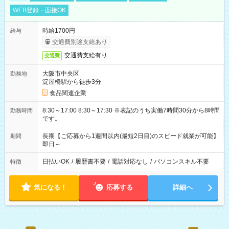
WEB登録・面接OK
時給1700円
給与
交通費別途支給あり
交通費支給有り
交通費
大阪市中央区
勤務地
淀屋橋駅から徒歩3分
食品関連企業
8:30～17:00 8:30～17:30 ※表記のうち実働7時間30分から8時間
勤務時間
です。
長期【ご応募から1週間以内(最短2日目)のスピード就業が可能】
期間
即日～
日払いOK
/
履歴書不要
/
電話対応なし
/
パソコンスキル不要
特徴
気になる！
応募する
詳細へ