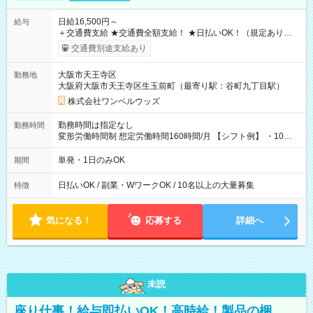
日給16,500円～
給与
＋交通費支給 ★交通費全額支給！ ★日払いOK！（規定あり） ┗
働いたその日に現金GET♪ お仕事後はコンビニATMから 日払
交通費別途支給あり
い分を引き落とせます！ 【試用期間】試用期間なし
大阪市天王寺区
勤務地
大阪府大阪市天王寺区生玉前町（最寄り駅：谷町九丁目駅）
株式会社ワンベルウッズ
勤務時間は指定なし
勤務時間
変形労働時間制 想定労働時間160時間/月 【シフト例】 ・10：
00～20：00
単発・1日のみOK
期間
日払いOK / 副業・WワークOK / 10名以上の大量募集
特徴
気になる！
応募する
詳細へ
未読
座り仕事！給与即払いOK！高時給！製品の梱