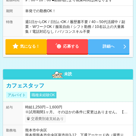
9：00～18：00 ■勤務地により就業時間は異なります
勤務時間
単発での勤務OK！
期間
週1日からOK
/
日払いOK
/
履歴書不要
/
40～50代活躍中
/
副
特徴
業・WワークOK
/
服装自由
/
シフト勤務
/
10名以上の大量募
集
/
電話対応なし
/
パソコンスキル不要
気になる！
応募する
詳細へ
未読
カフェスタッフ
アルバイト
職種未経験OK
時給1,250円～1,600円
給与
※試用期間1ヶ月。 そのほかの条件に変更はありません。 【試
用期間】試用期間あり 試用期間の長さ：1ヶ月 雇用形態、給与
交通費別途支給あり
は本採用時と同じです。
熊本市中央区
勤務地
熊本県熊本市中央区新市街3-12 下通アーケード内（最寄り