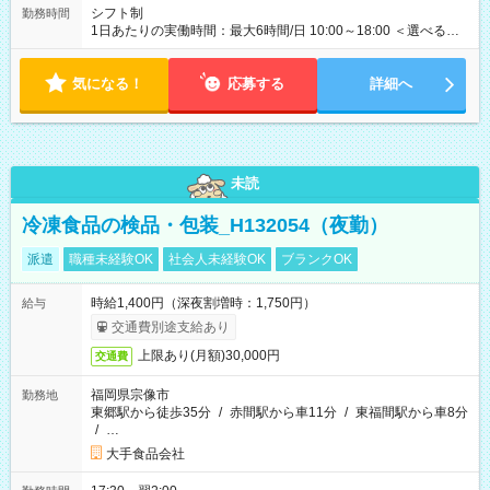
形態：中途採用（契約社員） 給与：本採用時と同じです。 ※試
シフト制
勤務時間
用期間は2ヶ月で、その間は有期契約です。そのほかの条件に変
1日あたりの実働時間：最大6時間/日 10:00～18:00 ＜選べるシ
更はありません。 ※月所定労働時間が110時間未満の方は試用期
フト＞ (1)10:00～16:00 (2)10:00～17:00 (3)10:00～18:00 ◎
間3ヶ月になります。
勤務時間は(1)～(3)で選択OK！ ◎勤務日数：週4日～5日勤務
気になる！
（希望シフト制） ◎原則定時退社／残業はほとんどありませ
応募する
詳細へ
ん！
未読
冷凍食品の検品・包装_H132054（夜勤）
派遣
職種未経験OK
社会人未経験OK
ブランクOK
時給1,400円（深夜割増時：1,750円）
給与
交通費別途支給あり
上限あり(月額)30,000円
交通費
福岡県宗像市
勤務地
東郷駅から徒歩35分
/
赤間駅から車11分
/
東福間駅から車8分
/
…
大手食品会社