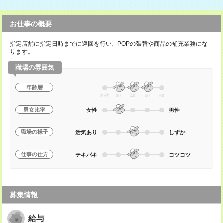
お仕事の概要
指定店舗に指定日時までに巡回を行い、POPの張替や商品の補充業務にな
ります。
職場の雰囲気
年齢層
20代
30
40
50
60
男女比率
女性
男性
職場の様子
活気あり
しずか
仕事の仕方
テキパキ
コツコツ
募集情報
給与