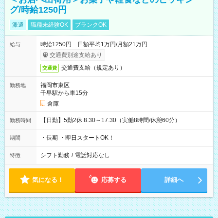
グ/時給1250円
派遣
職種未経験OK
ブランクOK
時給1250円 日額平均1万円/月額21万円
給与
交通費別途支給あり
交通費支給（規定あり）
交通費
福岡市東区
勤務地
千早駅から車15分
倉庫
【日勤】5勤2休 8:30～17:30（実働8時間/休憩60分）
勤務時間
・長期 ・即日スタートOK！
期間
シフト勤務
/
電話対応なし
特徴
気になる！
応募する
詳細へ