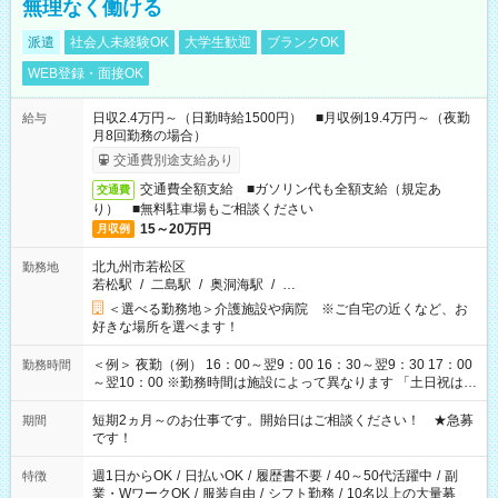
無理なく働ける
派遣
社会人未経験OK
大学生歓迎
ブランクOK
WEB登録・面接OK
日収2.4万円～（日勤時給1500円） ■月収例19.4万円～（夜勤
給与
月8回勤務の場合）
交通費別途支給あり
交通費全額支給 ■ガソリン代も全額支給（規定あ
交通費
り） ■無料駐車場もご相談ください
15～20万円
月収例
北九州市若松区
勤務地
若松駅
/
二島駅
/
奥洞海駅
/
…
＜選べる勤務地＞介護施設や病院 ※ご自宅の近くなど、お
好きな場所を選べます！
＜例＞ 夜勤（例） 16：00～翌9：00 16：30～翌9：30 17：00
勤務時間
～翌10：00 ※勤務時間は施設によって異なります 「土日祝は休
みたい」 「しっかり稼ぎたい」 「もう少し遅い時間から始めた
い」など ご希望にあったお仕事をご案内いたします。 ※未経験
短期2ヵ月～のお仕事です。開始日はご相談ください！ ★急募
期間
の方の場合は1～2ヶ月間は日中での仕事を経験いただき、 お
です！
仕事に慣れてからの夜勤になります。 ★家庭の都合でお休みが
必要な場合も遠慮なくご相談ください。
週1日からOK
/
日払いOK
/
履歴書不要
/
40～50代活躍中
/
副
特徴
業・WワークOK
/
服装自由
/
シフト勤務
/
10名以上の大量募