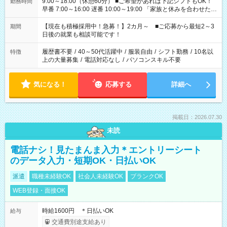
9:00～18:00（休憩60分） ■ご希望があれば下記シフトもOK！
勤務時間
早番 7:00～16:00 遅番 10:00～19:00 「家族と休みを合わせた
い」 「余裕を持って夕飯の準備がしたい」 「できれば残業はし
たくない」 など、ご希望を教えてくださいね。 ※Wワーク希望
【現在も積極採用中！急募！】2カ月～ ■ご応募から最短2～3
期間
の方へ 今ご覧のお仕事で希望する勤務時間と、もう1つのお仕事
日後の就業も相談可能です！
の勤務時間。 合計で週40時間を超える場合は応募できません。
履歴書不要
/
40～50代活躍中
/
服装自由
/
シフト勤務
/
10名以
特徴
上の大量募集
/
電話対応なし
/
パソコンスキル不要
気になる！
応募する
詳細へ
掲載日：2026.07.30
未読
電話ナシ！見たまんま入力＊エントリーシート
のデータ入力・短期OK・日払いOK
派遣
職種未経験OK
社会人未経験OK
ブランクOK
WEB登録・面接OK
時給1600円 ＊日払いOK
給与
交通費別途支給あり