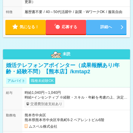
更新）
履歴書不要
/
40～50代活躍中
/
副業・WワークOK
/
服装自由
特徴
気になる！
応募する
詳細へ
未読
婚活テレフォンアポインター（成果報酬あり/年
齢・経験不問）【熊本店】/kmtap2
アルバイト
職種未経験OK
時給1,040円～1,040円
給与
時給+インセンティブ ※経験・スキル・年齢を考慮の上、決定し
ます。 《成果に応じたインセンティブ支給例》 テレアポ未経
交通費別途支給あり
験、入社5ヶ月目の女性パートさんが、時給に加えて、月7万円
のインセンティブを獲得するなど、入社年数に関わりなく成
熊本市中央区
勤務地
果・貢献に応じた報酬制度が導入されています。 ※試用期間は3
熊本県熊本市中央区辛島町6-2 ペアレントビル6階
ヶ月で、その間は有期契約です。そのほかの条件に変更はあり
ません。 【試用期間】試用期間あり 試用期間の長さ：2ヶ月
ムスベル株式会社
※ 雇用形態と給与に、本採用時と異なる部分があります。 雇用