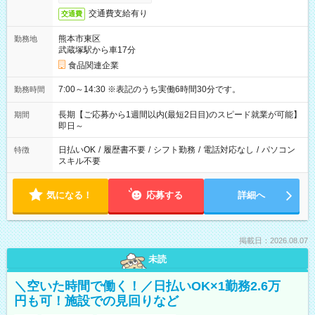
交通費支給有り
交通費
熊本市東区
勤務地
武蔵塚駅から車17分
食品関連企業
7:00～14:30 ※表記のうち実働6時間30分です。
勤務時間
長期【ご応募から1週間以内(最短2日目)のスピード就業が可能】
期間
即日～
日払いOK
/
履歴書不要
/
シフト勤務
/
電話対応なし
/
パソコン
特徴
スキル不要
気になる！
応募する
詳細へ
掲載日：2026.08.07
未読
＼空いた時間で働く！／日払いOK×1勤務2.6万
円も可！施設での見回りなど