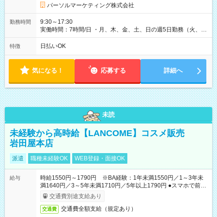
パーソルマーケティング株式会社
9:30～17:30
勤務時間
実働時間：7時間/日 ・月、木、金、土、日の週5日勤務（火、水
は固定休です／GW、お盆、年末年始等、長期休暇有り！） ・
ワンシフト！ ・残業ほぼナシ（0～5h/月）
日払いOK
特徴
気になる！
応募する
詳細へ
未読
未経験から高時給【LANCOME】コスメ販売
岩田屋本店
派遣
職種未経験OK
WEB登録・面接OK
時給1550円～1790円 ※BA経験：1年未満1550円／1～3年未
給与
満1640円／3～5年未満1710円／5年以上1790円 ●スマホで前払
いOK（※上限、条件あり）
交通費別途支給あり
交通費全額支給（規定あり）
交通費