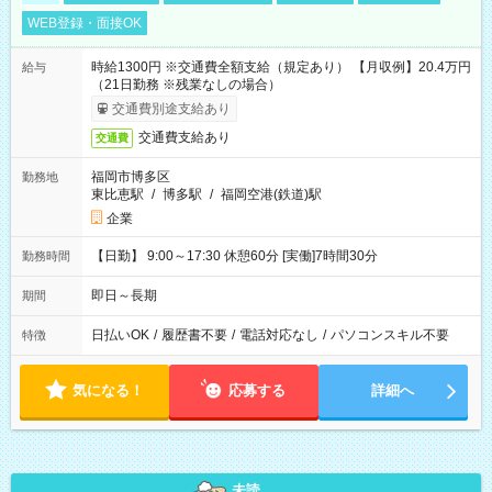
WEB登録・面接OK
時給1300円 ※交通費全額支給（規定あり） 【月収例】20.4万円
給与
（21日勤務 ※残業なしの場合）
交通費別途支給あり
交通費支給あり
交通費
福岡市博多区
勤務地
東比恵駅
/
博多駅
/
福岡空港(鉄道)駅
企業
【日勤】 9:00～17:30 休憩60分 [実働]7時間30分
勤務時間
即日～長期
期間
日払いOK
/
履歴書不要
/
電話対応なし
/
パソコンスキル不要
特徴
気になる！
応募する
詳細へ
未読