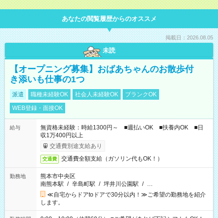
あなたの閲覧履歴からのオススメ
掲載日：2026.08.05
未読
【オープニング募集】おばあちゃんのお散歩付
き添いも仕事の1つ
派遣
職種未経験OK
社会人未経験OK
ブランクOK
WEB登録・面接OK
無資格未経験：時給1300円～ ■週払いOK ■扶養内OK ■日
給与
収1万400円以上
交通費別途支給あり
交通費全額支給（ガソリン代もOK！）
交通費
熊本市中央区
勤務地
南熊本駅
/
辛島町駅
/
坪井川公園駅
/
…
≪自宅からドアtoドアで30分以内！≫ご希望の勤務地を紹介
します。