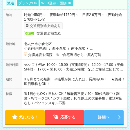
派遣
ブランクOK
WEB登録・面接OK
時給1450円～ 夜勤時給1760円～ 日収2.6万円～（夜勤時給
給与
1760円×15h）
交通費別途支給あり
交通費全額支給
交通費
北九州市小倉北区
勤務地
小倉(福岡県)駅
/
西小倉駅
/
南小倉駅
/
…
介護施設や病院 ※ご自宅近辺からご案内可能
≪シフト例≫ 10:00～15:00（実働5時間） 12:00～17:00（実働
勤務時間
5時間） 17:00～翌10:00（実働15時間）など ご希望に応じて、
働く時間は調整できます！ お気軽に担当へ相談ください！
3ヵ月までの短期 ※職場が気に入れば、長期もOK！ ★急募！
期間
即日勤務もOK！
週1日からOK
/
日払いOK
/
履歴書不要
/
40～50代活躍中
/
副
特徴
業・WワークOK
/
シフト勤務
/
10名以上の大量募集
/
電話対応
なし
/
パソコンスキル不要
気になる！
応募する
詳細へ