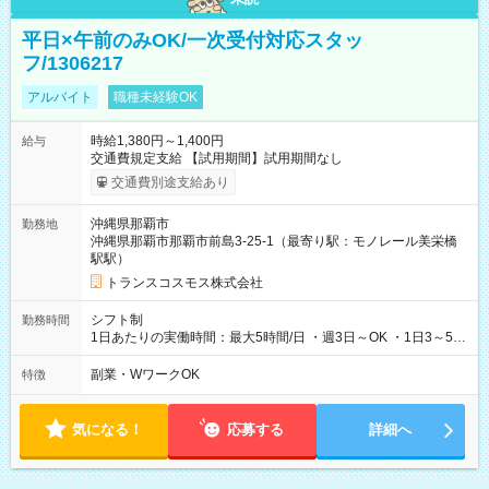
平日×午前のみOK/一次受付対応スタッ
フ/1306217
アルバイト
職種未経験OK
時給1,380円～1,400円
給与
交通費規定支給 【試用期間】試用期間なし
交通費別途支給あり
沖縄県那覇市
勤務地
沖縄県那覇市那覇市前島3-25-1（最寄り駅：モノレール美栄橋
駅駅）
トランスコスモス株式会社
シフト制
勤務時間
1日あたりの実働時間：最大5時間/日 ・週3日～OK ・1日3～5時
間 ・平日のみOK ▼シフト例 ・8:00～13:00 ・9:00～12:00 ・
9:00～14:00
副業・WワークOK
特徴
気になる！
応募する
詳細へ