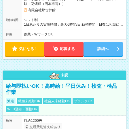
駅：花畑町（熊本市電））
有限会社那古井館
シフト制
勤務時間
1日あたりの実働時間：最大6時間/日 勤務時間・日数は相談に応
じます。 ★土日が入れる方を募集しています！
副業・WワークOK
特徴
気になる！
応募する
詳細へ
未読
給与即払いOK！高時給！平日休み！検査・検品
作業
派遣
職種未経験OK
社会人未経験OK
ブランクOK
WEB登録・面接OK
時給1200円
給与
交通費別途支給あり