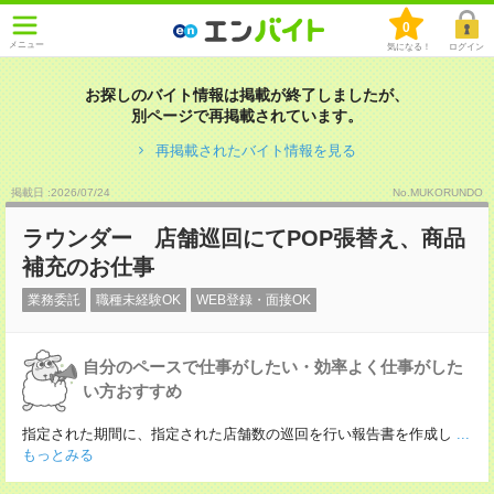
0
メニュー
気になる！
ログイン
お探しのバイト情報は掲載が終了しましたが、
別ページで再掲載されています。
再掲載されたバイト情報を見る
掲載日 :2026
/
07
/
24
No.MUKORUNDO
ラウンダー 店舗巡回にてPOP張替え、商品
補充のお仕事
業務委託
職種未経験OK
WEB登録・面接OK
自分のペースで仕事がしたい・効率よく仕事がした
い方おすすめ
指定された期間に、指定された店舗数の巡回を行い報告書を作成し
...
もっとみる