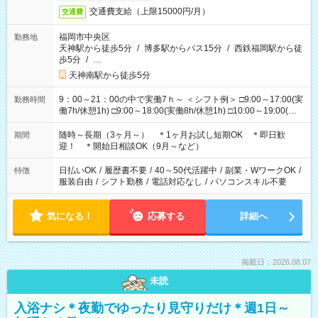
交通費支給（上限15000円/月）
交通費
福岡市中央区
勤務地
天神駅から徒歩5分
/
博多駅からバス15分
/
西鉄福岡駅から徒
歩5分
/
…
天神南駅から徒歩5分
9：00～21：00の中で実働7ｈ～ ＜シフト例＞ □9:00～17:00(実
勤務時間
働7h/休憩1h) □9:00～18:00(実働8h/休憩1h) □10:00～19:00(実
働8h/休憩1h) □11:00～20:00(実働8h/休憩1h) □12:00～20:00(実
働7h/休憩1h) □12:00～21:00(実働7h/休憩1h) ＊固定OK ＊選べ
随時～長期（3ヶ月～） ＊1ヶ月お試し短期OK ＊即日歓
期間
る時間帯！
迎！ ＊開始日相談OK（9月～など）
日払いOK
/
履歴書不要
/
40～50代活躍中
/
副業・WワークOK
/
特徴
服装自由
/
シフト勤務
/
電話対応なし
/
パソコンスキル不要
気になる！
応募する
詳細へ
掲載日：2026.08.07
未読
入浴ナシ＊夜勤でゆったり見守りだけ＊週1日～