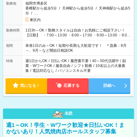
福岡市博多区
勤務地
香椎駅から徒歩5分
/
天神駅から徒歩5分
/
天神南駅から徒歩5
分
/
…
東区内
1日3h～OK！勤務スタイルは自由！お気軽にご相談下さい！
勤務時間
【日勤】 ・7:00～13:00 ・8:00～17:00 ・9:00～13:00 ・9:00
～18:00 ・10:00～19:00 ・13:00～18:00 ・15:00～20:00 ・
16:00～19:00 【夜勤】 ・17:00～21:00 ・18:00～23:00 ・
単発1日のみ～OK！短期や長期も大歓迎です！ ＊急募：8月
期間
21:00～翌6:00 ・23:00～翌8:00 など（他時間多数あり！）
～、9月～など開始日相談OK
週1日からOK
/
日払いOK
/
履歴書不要
/
40～50代活躍中
/
副
特徴
業・WワークOK
/
服装自由
/
シフト勤務
/
10名以上の大量募
集
/
電話対応なし
/
パソコンスキル不要
気になる！
応募する
詳細へ
未読
週1～OK！学生・Wワーク歓迎★日払いOK！ま
かないあり！人気焼肉店ホールスタッフ募集