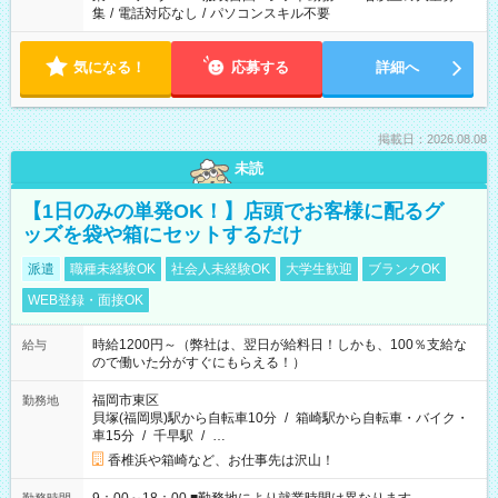
集
/
電話対応なし
/
パソコンスキル不要
気になる！
応募する
詳細へ
掲載日：2026.08.08
未読
【1日のみの単発OK！】店頭でお客様に配るグ
ッズを袋や箱にセットするだけ
派遣
職種未経験OK
社会人未経験OK
大学生歓迎
ブランクOK
WEB登録・面接OK
時給1200円～（弊社は、翌日が給料日！しかも、100％支給な
給与
ので働いた分がすぐにもらえる！）
福岡市東区
勤務地
貝塚(福岡県)駅から自転車10分
/
箱崎駅から自転車・バイク・
車15分
/
千早駅
/
…
香椎浜や箱崎など、お仕事先は沢山！