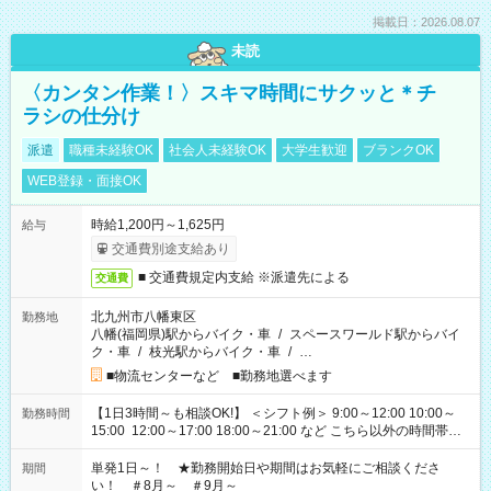
掲載日：2026.08.07
未読
〈カンタン作業！〉スキマ時間にサクッと＊チ
ラシの仕分け
派遣
職種未経験OK
社会人未経験OK
大学生歓迎
ブランクOK
WEB登録・面接OK
時給1,200円～1,625円
給与
交通費別途支給あり
■ 交通費規定内支給 ※派遣先による
交通費
北九州市八幡東区
勤務地
八幡(福岡県)駅からバイク・車
/
スペースワールド駅からバイ
ク・車
/
枝光駅からバイク・車
/
…
■物流センターなど ■勤務地選べます
【1日3時間～も相談OK!】 ＜シフト例＞ 9:00～12:00 10:00～
勤務時間
15:00 12:00～17:00 18:00～21:00 など こちら以外の時間帯も
お気軽にご相談ください！
単発1日～！ ★勤務開始日や期間はお気軽にご相談くださ
期間
い！ ＃8月～ ＃9月～