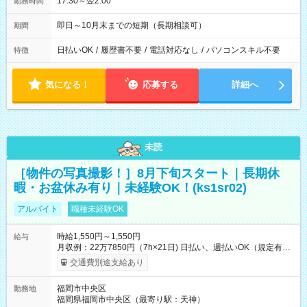
17:30～翌2:00
勤務時間
即日～10月末までの短期（長期相談可）
期間
日払いOK
/
履歴書不要
/
電話対応なし
/
パソコンスキル不要
特徴
気になる！
応募する
詳細へ
未読
［物件の写真撮影！］8月下旬スタート｜長期休
暇・お盆休み有り｜未経験OK！(ks1sr02)
アルバイト
職種未経験OK
時給1,550円～1,550円
給与
月収例：22万7850円（7h×21日) 日払い、週払いOK（規定有
り） 【試用期間】試用期間なし
交通費別途支給あり
福岡市中央区
勤務地
福岡県福岡市中央区（最寄り駅：天神）