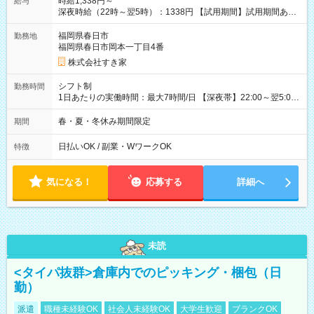
時給1,338円～
給与
深夜時給（22時～翌5時）：1338円 【試用期間】試用期間あり
試用期間の長さ：1ヶ月 雇用形態、給与は本採用時と同じです。
試用期間の実態は30日（※条件変更なし）ですが、切り上げで
福岡県春日市
勤務地
一ヶ月とさせていただきます。 研修制度あり：15時間(研修中も
福岡県春日市岡本一丁目4番
同時給）
株式会社すき家
シフト制
勤務時間
1日あたりの実働時間：最大7時間/日 【深夜帯】22:00～翌5:00
週2日～・1日2h～OK◎ ※22:00から翌5:00までは18歳以上の方
のみ勤務可能です（18歳未満の深夜業務禁止のため） ★深夜で
春・夏・冬休み期間限定
期間
も安心して働けます★ すき家では、ワンオペを禁止していま
す。 必ず、2名以上での勤務を行いますので、安心して働けま
日払いOK / 副業・WワークOK
特徴
す。
気になる！
応募する
詳細へ
未読
<タイパ抜群>倉庫内でのピッキング・梱包（日
勤）
派遣
職種未経験OK
社会人未経験OK
大学生歓迎
ブランクOK