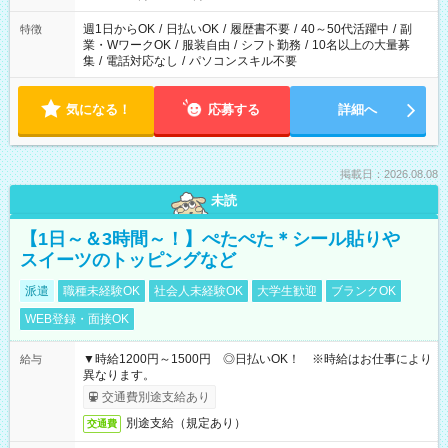
週1日からOK
/
日払いOK
/
履歴書不要
/
40～50代活躍中
/
副
特徴
業・WワークOK
/
服装自由
/
シフト勤務
/
10名以上の大量募
集
/
電話対応なし
/
パソコンスキル不要
気になる！
応募する
詳細へ
掲載日：2026.08.08
未読
【1日～＆3時間～！】ぺたぺた＊シール貼りや
スイーツのトッピングなど
派遣
職種未経験OK
社会人未経験OK
大学生歓迎
ブランクOK
WEB登録・面接OK
▼時給1200円～1500円 ◎日払いOK！ ※時給はお仕事により
給与
異なります。
交通費別途支給あり
別途支給（規定あり）
交通費