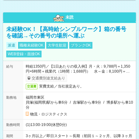
未読
未経験OK！【高時給シンプルワーク】箱の番号
を確認→その番号の場所へ運ぶ
派遣
職種未経験OK
大学生歓迎
ブランクOK
WEB登録・面接OK
時給1350円／【1日あたりの収入例】月・火：9,788円＝1,350
給与
円×6時間＋残業代（1時間：1,688円） 水～金：8,100円＝
1,350円×6時間
交通費別途支給あり
実費支給／当社規定あり。
交通費
福岡市東区
勤務地
貝塚(福岡県)駅から車6分
/
吉塚駅から車9分
/
博多駅から車10
分
物流・ロジスティクス
(1)13:00-19:00(休憩0分)
勤務時間
3ヶ月以上／即日スタート～長期（初回１～２ヶ月、以降３ヶ月
期間