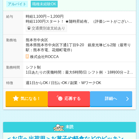
アルバイト
職種未経験OK
時給1,100円～1,200円
給与
時給1100円スタート！ ★随時昇給有。（評価シートがございま
す）詳しくは面接にて。 【試用期間】試用期間あり 試用期間の
交通費別途支給あり
長さ：3週間 ※ 雇用形態と給与に、本採用時と異なる部分があ
ります。 雇用形態：本採用時と同じです。 給与：時給 1,050円
熊本市中央区
勤務地
以上 ■研修期間(30時間) ※個人によって変動あり ※22時以降：
熊本県熊本市中央区下通1丁目9-20 銀座光琳ビル2階（最寄り
時給1.25倍
駅：熊本市電、花畑町電停）
株式会社ROCCA
シフト制
勤務時間
1日あたりの実働時間：最大6時間/日 シフト例 ・18時00分～21
時00分 ・18時00分～22時00分 ・19時00分～21時00分
週1日からOK / 日払いOK / 副業・WワークOK
特徴
気になる！
応募する
詳細へ
未読
＜お店へ出荷用＞お菓子や軽食などのピッキン