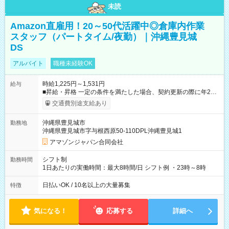
未読
Amazon直雇用！20～50代活躍中◎倉庫内作業
スタッフ（パートタイム/夜勤）｜沖縄豊見城
DS
アルバイト
職種未経験OK
時給1,225円～1,531円
給与
■昇給・昇格 一定の条件を満たした場合、契約更新の際に年2回
まで昇給の機会があります。 ■正社員登用制度あり ※月末締/翌
交通費別途支給あり
月25日支払い ※時間外手当、別途支給 ※深夜割増賃金 (22:00～
翌5:00までは時給が25%UPします) ☆給与前払い制度有！
沖縄県豊見城市
勤務地
☆Amazon直雇用で安定して働けます！ 【試用期間】試用期間
沖縄県豊見城市字与根西原50-110DPL沖縄豊見城1
あり 試用期間の長さ：1週間 雇用形態、給与は本採用時と同じ
です。
アマゾンジャパン合同会社
シフト制
勤務時間
1日あたりの実働時間：最大8時間/日 シフト例 ・23時～8時
日払いOK / 10名以上の大量募集
特徴
気になる！
応募する
詳細へ