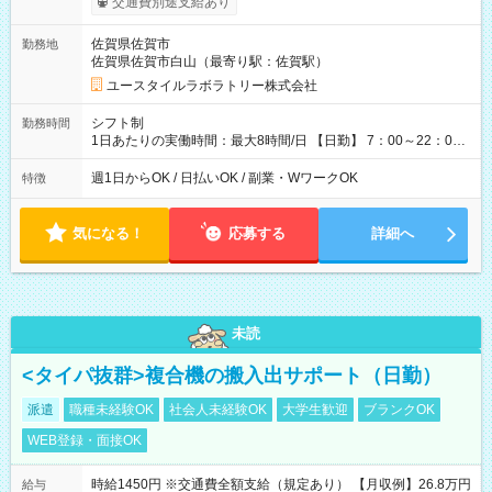
交通費別途支給あり
間×4回=4万3,520円 週3回勤務の場合：1,360円×8時間×12回
=13万0,560円 週5回勤務の場合：1,360円×8時間×20回=21万
佐賀県佐賀市
勤務地
7,600円 【試用期間】試用期間あり 試用期間の長さ：2ヶ月
佐賀県佐賀市白山（最寄り駅：佐賀駅）
※ 雇用形態と給与に、本採用時と異なる部分があります。 雇用
形態：本採用時と同じです。 給与：時給 1,030円以上
ユースタイルラボラトリー株式会社
シフト制
勤務時間
1日あたりの実働時間：最大8時間/日 【日勤】 7：00～22：00
の間で4～8時間勤務（休憩時間は法定通り） ※週1日～OK ／ 1
日4時間から勤務OK ／ 夜勤なし ＊＊ 勤務時間例 ＊＊ ■7時
週1日からOK / 日払いOK / 副業・WワークOK
特徴
から11時 ■9時から18時 ■17時から21時 など ※訪問先により
変動 ※曜日固定（毎週同じ曜日勤務）
気になる！
応募する
詳細へ
未読
<タイパ抜群>複合機の搬入出サポート（日勤）
派遣
職種未経験OK
社会人未経験OK
大学生歓迎
ブランクOK
WEB登録・面接OK
時給1450円 ※交通費全額支給（規定あり） 【月収例】26.8万円
給与