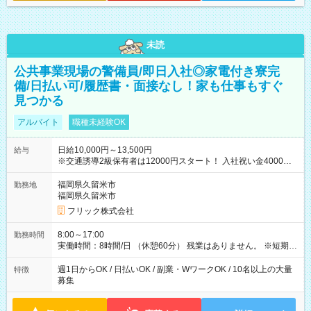
未読
公共事業現場の警備員/即日入社◎家電付き寮完
備/日払い可/履歴書・面接なし！家も仕事もすぐ
見つかる
アルバイト
職種未経験OK
日給10,000円～13,500円
給与
※交通誘導2級保有者は12000円スタート！ 入社祝い金4000円
【試用期間】試用期間なし
福岡県久留米市
勤務地
福岡県久留米市
フリック株式会社
8:00～17:00
勤務時間
実働時間：8時間/日 （休憩60分） 残業はありません。 ※短期の
募集は行っておりません。予めご了承くださいませ。
週1日からOK / 日払いOK / 副業・WワークOK / 10名以上の大量
特徴
募集