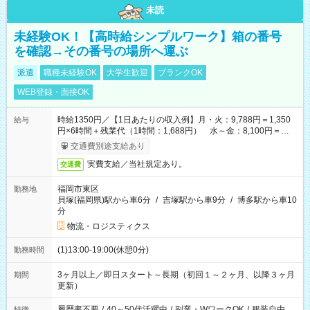
未読
未経験OK！【高時給シンプルワーク】箱の番号
を確認→その番号の場所へ運ぶ
派遣
職種未経験OK
大学生歓迎
ブランクOK
WEB登録・面接OK
時給1350円／【1日あたりの収入例】月・火：9,788円＝1,350
給与
円×6時間＋残業代（1時間：1,688円） 水～金：8,100円＝
1,350円×6時間
交通費別途支給あり
実費支給／当社規定あり。
交通費
福岡市東区
勤務地
貝塚(福岡県)駅から車6分
/
吉塚駅から車9分
/
博多駅から車10
分
物流・ロジスティクス
(1)13:00-19:00(休憩0分)
勤務時間
3ヶ月以上／即日スタート～長期（初回１～２ヶ月、以降３ヶ月
期間
更新）
履歴書不要
/
40～50代活躍中
/
副業・WワークOK
/
服装自由
特徴