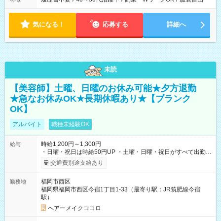
気になる！
応募する
詳細へ
未読
【美容師】土曜、日曜のお休み可能★夕方退勤
★急なお休みOK★長期休暇あり★【ブランク
OK】
アルバイト
職種未経験OK
時給1,200円～1,300円
給与
・日曜・祝日は時給50円UP ・土曜・日曜・祝日がすべて出勤可
能な方は、日曜・祝日の時給1,300円（入社から半年間は時給
交通費別途支給あり
1,250円になります) 【試用期間】試用期間あり 試用期間の長
さ：6ヶ月 ※ 雇用形態と給与に、本採用時と異なる部分があり
福岡市西区
勤務地
ます。 雇用形態：本採用時と同じです。 給与：時給 1,200
福岡県福岡市西区今宿1丁目1-33（最寄り駅：JR筑肥線今宿
円 ～ 1,250円
駅）
ヘアーメイクココロ