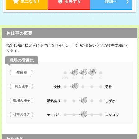
気になる！
応募する
詳細へ
お仕事の概要
指定店舗に指定日時までに巡回を行い、POPの張替や商品の補充業務にな
ります。
職場の雰囲気
年齢層
20代
30
40
50
60
男女比率
女性
男性
職場の様子
活気あり
しずか
仕事の仕方
テキパキ
コツコツ