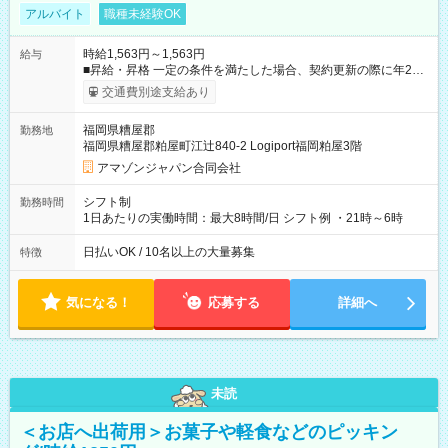
アルバイト
職種未経験OK
時給1,563円～1,563円
給与
■昇給・昇格 一定の条件を満たした場合、契約更新の際に年2回
まで昇給の機会があります。 ■正社員登用制度あり ※月末締/翌
交通費別途支給あり
月25日支払い ※時間外手当、別途支給 ※深夜割増賃金 (22:00～
翌5:00までは時給が25%UPします) ☆給与前払い制度有！
福岡県糟屋郡
勤務地
☆Amazon直雇用で安定して働けます！ 【試用期間】試用期間
福岡県糟屋郡粕屋町江辻840-2 Logiport福岡粕屋3階
あり 試用期間の長さ：1週間 雇用形態、給与は本採用時と同じ
です。
アマゾンジャパン合同会社
シフト制
勤務時間
1日あたりの実働時間：最大8時間/日 シフト例 ・21時～6時
日払いOK / 10名以上の大量募集
特徴
気になる！
応募する
詳細へ
未読
＜お店へ出荷用＞お菓子や軽食などのピッキン