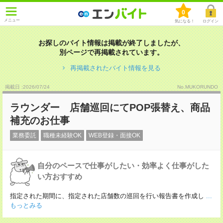
0
メニュー
気になる！
ログイン
お探しのバイト情報は掲載が終了しましたが、
別ページで再掲載されています。
再掲載されたバイト情報を見る
掲載日 :2026
/
07
/
24
No.MUKORUNDO
ラウンダー 店舗巡回にてPOP張替え、商品
補充のお仕事
業務委託
職種未経験OK
WEB登録・面接OK
自分のペースで仕事がしたい・効率よく仕事がした
い方おすすめ
指定された期間に、指定された店舗数の巡回を行い報告書を作成し
...
もっとみる