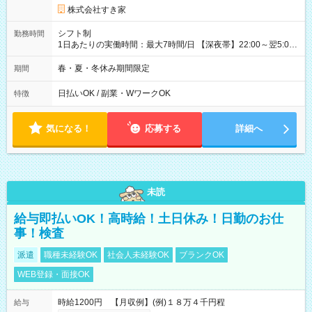
同時給）
株式会社すき家
シフト制
勤務時間
1日あたりの実働時間：最大7時間/日 【深夜帯】22:00～翌5:00
週2日～・1日2h～OK◎ ※22:00から翌5:00までは18歳以上の方
のみ勤務可能です（18歳未満の深夜業務禁止のため） ★深夜で
春・夏・冬休み期間限定
期間
も安心して働けます★ すき家では、ワンオペを禁止していま
す。 必ず、2名以上での勤務を行いますので、安心して働けま
日払いOK / 副業・WワークOK
特徴
す。
気になる！
応募する
詳細へ
未読
給与即払いOK！高時給！土日休み！日勤のお仕
事！検査
派遣
職種未経験OK
社会人未経験OK
ブランクOK
WEB登録・面接OK
時給1200円 【月収例】(例)１８万４千円程
給与