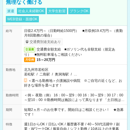
無理なく働ける
派遣
社会人未経験OK
大学生歓迎
ブランクOK
WEB登録・面接OK
日収2.4万円～（日勤時給1500円） ■月収例19.4万円～（夜勤
給与
月8回勤務の場合）
交通費別途支給あり
交通費全額支給 ■ガソリン代も全額支給（規定あ
交通費
り） ■無料駐車場もご相談ください
15～20万円
月収例
北九州市若松区
勤務地
若松駅
/
二島駅
/
奥洞海駅
/
…
＜選べる勤務地＞介護施設や病院 ※ご自宅の近くなど、お
好きな場所を選べます！
＜例＞ 夜勤（例） 16：00～翌9：00 16：30～翌9：30 17：00
勤務時間
～翌10：00 ※勤務時間は施設によって異なります 「土日祝は休
みたい」 「しっかり稼ぎたい」 「もう少し遅い時間から始めた
い」など ご希望にあったお仕事をご案内いたします。 ※未経験
短期2ヵ月～のお仕事です。開始日はご相談ください！ ★急募
期間
の方の場合は1～2ヶ月間は日中での仕事を経験いただき、 お
です！
仕事に慣れてからの夜勤になります。 ★家庭の都合でお休みが
必要な場合も遠慮なくご相談ください。
週1日からOK
/
日払いOK
/
履歴書不要
/
40～50代活躍中
/
副
特徴
業・WワークOK
/
服装自由
/
シフト勤務
/
10名以上の大量募