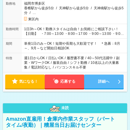
福岡市博多区
勤務地
香椎駅から徒歩5分
/
天神駅から徒歩5分
/
天神南駅から徒歩5
分
/
…
東区内
1日3h～OK！勤務スタイルは自由！お気軽にご相談下さい！
勤務時間
【日勤】 ・7:00～13:00 ・8:00～17:00 ・9:00～13:00 ・9:00
～18:00 ・10:00～19:00 ・13:00～18:00 ・15:00～20:00 ・
16:00～19:00 【夜勤】 ・17:00～21:00 ・18:00～23:00 ・
単発1日のみ～OK！短期や長期も大歓迎です！ ＊急募：8月
期間
21:00～翌6:00 ・23:00～翌8:00 など（他時間多数あり！）
～、9月～など開始日相談OK
週1日からOK
/
日払いOK
/
履歴書不要
/
40～50代活躍中
/
副
特徴
業・WワークOK
/
服装自由
/
シフト勤務
/
10名以上の大量募
集
/
電話対応なし
/
パソコンスキル不要
気になる！
応募する
詳細へ
未読
Amazon直雇用！倉庫内作業スタッフ（パート
タイム/夜勤）｜糟屋当日お届けセンター