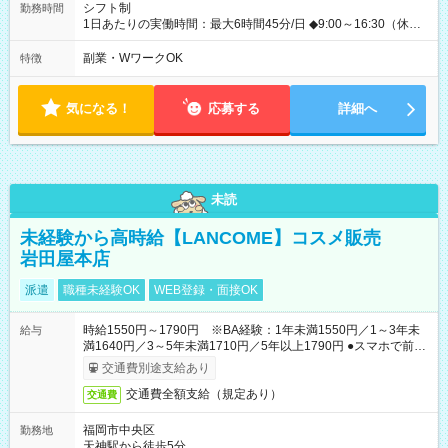
シフト制
勤務時間
1日あたりの実働時間：最大6時間45分/日 ◆9:00～16:30（休憩
45分） ◇週2日~OK！！ ◆残業レッスン一切なし ◇休みの日の
講習参加、モデルハント一切なし ☆★☆★☆★☆★☆ 上記の条件
副業・WワークOK
特徴
以外でも、 午前のみ、午後のみ、フルタイムなど、 就業時間の
ご希望があったらぜひご相談ください！ もちろん、週の出勤日
数も相談OKです！ ☆★☆★☆★☆★☆★☆
気になる！
応募する
詳細へ
未読
未経験から高時給【LANCOME】コスメ販売
岩田屋本店
派遣
職種未経験OK
WEB登録・面接OK
時給1550円～1790円 ※BA経験：1年未満1550円／1～3年未
給与
満1640円／3～5年未満1710円／5年以上1790円 ●スマホで前払
いOK（※上限、条件あり）
交通費別途支給あり
交通費全額支給（規定あり）
交通費
福岡市中央区
勤務地
天神駅から徒歩5分