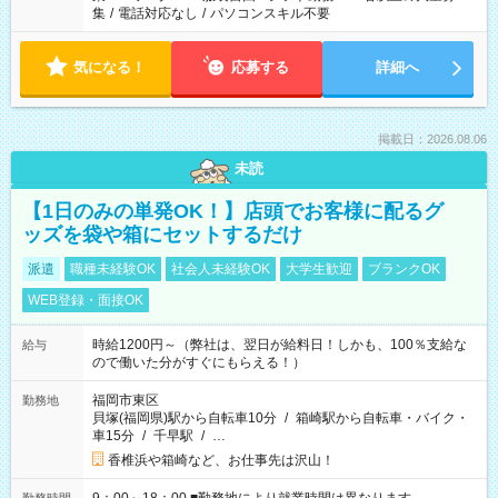
集
/
電話対応なし
/
パソコンスキル不要
気になる！
応募する
詳細へ
掲載日：2026.08.06
未読
【1日のみの単発OK！】店頭でお客様に配るグ
ッズを袋や箱にセットするだけ
派遣
職種未経験OK
社会人未経験OK
大学生歓迎
ブランクOK
WEB登録・面接OK
時給1200円～（弊社は、翌日が給料日！しかも、100％支給な
給与
ので働いた分がすぐにもらえる！）
福岡市東区
勤務地
貝塚(福岡県)駅から自転車10分
/
箱崎駅から自転車・バイク・
車15分
/
千早駅
/
…
香椎浜や箱崎など、お仕事先は沢山！