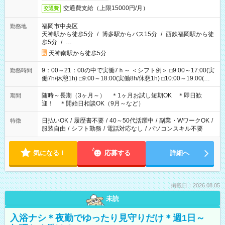
交通費支給（上限15000円/月）
交通費
福岡市中央区
勤務地
天神駅から徒歩5分
/
博多駅からバス15分
/
西鉄福岡駅から徒
歩5分
/
…
天神南駅から徒歩5分
9：00～21：00の中で実働7ｈ～ ＜シフト例＞ □9:00～17:00(実
勤務時間
働7h/休憩1h) □9:00～18:00(実働8h/休憩1h) □10:00～19:00(実
働8h/休憩1h) □11:00～20:00(実働8h/休憩1h) □12:00～20:00(実
働7h/休憩1h) □12:00～21:00(実働7h/休憩1h) ＊固定OK ＊選べ
随時～長期（3ヶ月～） ＊1ヶ月お試し短期OK ＊即日歓
期間
る時間帯！
迎！ ＊開始日相談OK（9月～など）
日払いOK
/
履歴書不要
/
40～50代活躍中
/
副業・WワークOK
/
特徴
服装自由
/
シフト勤務
/
電話対応なし
/
パソコンスキル不要
気になる！
応募する
詳細へ
掲載日：2026.08.05
未読
入浴ナシ＊夜勤でゆったり見守りだけ＊週1日～