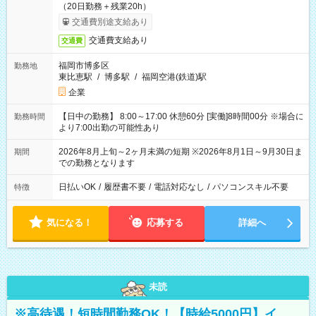
（20日勤務＋残業20h）
交通費別途支給あり
交通費支給あり
交通費
福岡市博多区
勤務地
東比恵駅
/
博多駅
/
福岡空港(鉄道)駅
企業
【日中の勤務】 8:00～17:00 休憩60分 [実働]8時間00分 ※場合に
勤務時間
より7:00出勤の可能性あり
2026年8月上旬～2ヶ月未満の短期 ※2026年8月1日～9月30日ま
期間
での勤務となります
日払いOK
/
履歴書不要
/
電話対応なし
/
パソコンスキル不要
特徴
気になる！
応募する
詳細へ
未読
※高待遇！短時間勤務OK！【時給5000円】イ