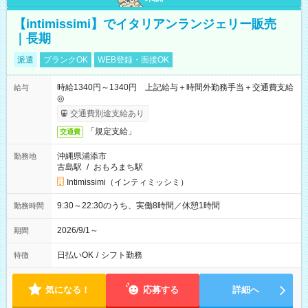
【intimissimi】でイタリアンランジェリー販売
｜長期
派遣
ブランクOK
WEB登録・面接OK
時給1340円～1340円 上記給与＋時間外勤務手当＋交通費支給
給与
◎
交通費別途支給あり
「規定支給」
交通費
沖縄県浦添市
勤務地
古島駅
/
おもろまち駅
Intimissimi（インティミッシミ）
9:30～22:30のうち、実働8時間／休憩1時間
勤務時間
2026/9/1～
期間
日払いOK
/
シフト勤務
特徴
気になる！
応募する
詳細へ