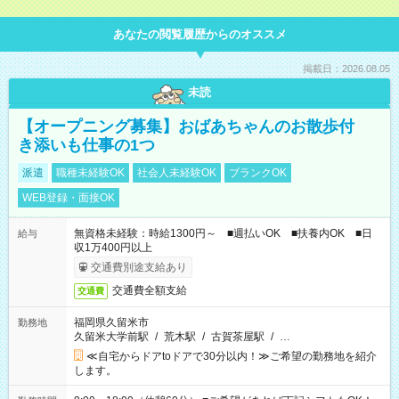
あなたの閲覧履歴からのオススメ
掲載日：2026.08.05
未読
【オープニング募集】おばあちゃんのお散歩付
き添いも仕事の1つ
派遣
職種未経験OK
社会人未経験OK
ブランクOK
WEB登録・面接OK
無資格未経験：時給1300円～ ■週払いOK ■扶養内OK ■日
給与
収1万400円以上
交通費別途支給あり
交通費全額支給
交通費
福岡県久留米市
勤務地
久留米大学前駅
/
荒木駅
/
古賀茶屋駅
/
…
≪自宅からドアtoドアで30分以内！≫ご希望の勤務地を紹介
します。