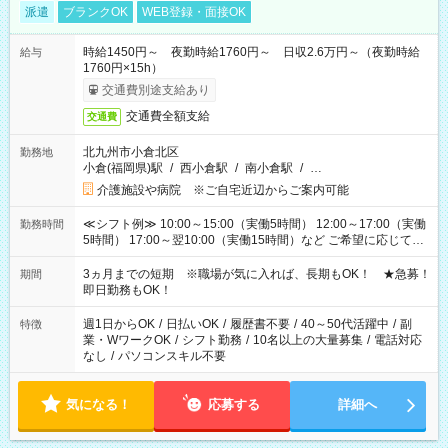
派遣
ブランクOK
WEB登録・面接OK
時給1450円～ 夜勤時給1760円～ 日収2.6万円～（夜勤時給
給与
1760円×15h）
交通費別途支給あり
交通費全額支給
交通費
北九州市小倉北区
勤務地
小倉(福岡県)駅
/
西小倉駅
/
南小倉駅
/
…
介護施設や病院 ※ご自宅近辺からご案内可能
≪シフト例≫ 10:00～15:00（実働5時間） 12:00～17:00（実働
勤務時間
5時間） 17:00～翌10:00（実働15時間）など ご希望に応じて、
働く時間は調整できます！ お気軽に担当へ相談ください！
3ヵ月までの短期 ※職場が気に入れば、長期もOK！ ★急募！
期間
即日勤務もOK！
週1日からOK
/
日払いOK
/
履歴書不要
/
40～50代活躍中
/
副
特徴
業・WワークOK
/
シフト勤務
/
10名以上の大量募集
/
電話対応
なし
/
パソコンスキル不要
気になる！
応募する
詳細へ