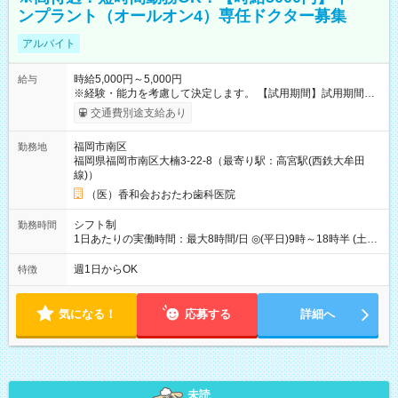
ンプラント（オールオン4）専任ドクター募集
アルバイト
時給5,000円～5,000円
給与
※経験・能力を考慮して決定します。 【試用期間】試用期間な
し
交通費別途支給あり
福岡市南区
勤務地
福岡県福岡市南区大楠3-22-8（最寄り駅：高宮駅(西鉄大牟田
線)）
（医）香和会おおたわ歯科医院
シフト制
勤務時間
1日あたりの実働時間：最大8時間/日 ◎(平日)9時～18時半 (土
曜)9時～18時 上記より週1日～短時間勤務OK。
週1日からOK
特徴
気になる！
応募する
詳細へ
未読