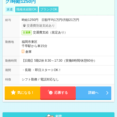
グ/時給1250円
派遣
職種未経験OK
ブランクOK
時給1250円 日額平均1万円/月額21万円
給与
交通費別途支給あり
交通費支給（規定あり）
交通費
福岡市東区
勤務地
千早駅から車15分
倉庫
【日勤】5勤2休 8:30～17:30（実働8時間/休憩60分）
勤務時間
・長期 ・即日スタートOK！
期間
シフト勤務
/
電話対応なし
特徴
気になる！
応募する
詳細へ
未読