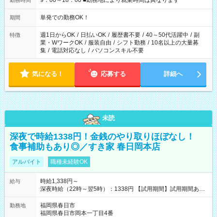
9：00～18：00 ■勤務地により就業時間は異なります
勤務時間
単発での勤務OK！
期間
週1日からOK
/
日払いOK
/
履歴書不要
/
40～50代活躍中
/
副
特徴
業・WワークOK
/
服装自由
/
シフト勤務
/
10名以上の大量募
集
/
電話対応なし
/
パソコンスキル不要
気になる！
応募する
詳細へ
未読
深夜で時給1338円！金銭のやり取りほぼなし！
食事補助もあり◎／すき家 春日岡本店
アルバイト
職種未経験OK
時給1,338円～
給与
深夜時給（22時～翌5時）：1338円 【試用期間】試用期間あり
試用期間の長さ：1ヶ月 雇用形態、給与は本採用時と同じです。
試用期間の実態は30日（※条件変更なし）ですが、切り上げで
福岡県春日市
勤務地
一ヶ月とさせていただきます。 研修制度あり：15時間(研修中も
福岡県春日市岡本一丁目4番