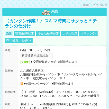
掲載日：2026.08.03
未読
〈カンタン作業！〉スキマ時間にサクッと＊チ
ラシの仕分け
派遣
職種未経験OK
社会人未経験OK
大学生歓迎
ブランクOK
WEB登録・面接OK
時給1,200円～1,625円
給与
交通費別途支給あり
■ 交通費規定内支給 ※派遣先による
交通費
北九州市八幡東区
勤務地
八幡(福岡県)駅からバイク・車
/
スペースワールド駅からバイ
ク・車
/
枝光駅からバイク・車
/
…
■物流センターなど ■勤務地選べます
【1日3時間～も相談OK!】 ＜シフト例＞ 9:00～12:00 10:00～
勤務時間
15:00 12:00～17:00 18:00～21:00 など こちら以外の時間帯も
お気軽にご相談ください！
単発1日～！ ★勤務開始日や期間はお気軽にご相談くださ
期間
い！ ＃8月～ ＃9月～