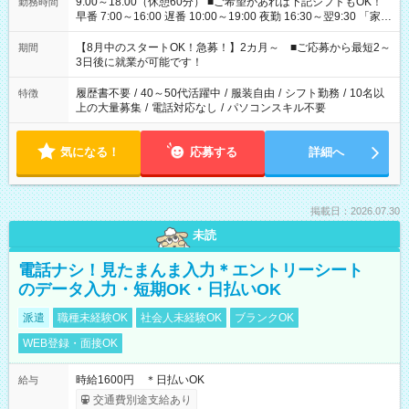
9:00～18:00（休憩60分） ■ご希望があれば下記シフトもOK！
勤務時間
早番 7:00～16:00 遅番 10:00～19:00 夜勤 16:30～翌9:30 「家族
と休みを合わせたい」 「余裕を持って夕飯の準備がしたい」
「できれば残業はしたくない」 など、ご希望を教えてください
【8月中のスタートOK！急募！】2カ月～ ■ご応募から最短2～
期間
ね。 ※Wワーク希望の方へ 今ご覧のお仕事で希望する勤務時間
3日後に就業が可能です！
と、もう1つのお仕事の勤務時間。 合計で週40時間を超える場
合は応募できません。
履歴書不要
/
40～50代活躍中
/
服装自由
/
シフト勤務
/
10名以
特徴
上の大量募集
/
電話対応なし
/
パソコンスキル不要
気になる！
応募する
詳細へ
掲載日：2026.07.30
未読
電話ナシ！見たまんま入力＊エントリーシート
のデータ入力・短期OK・日払いOK
派遣
職種未経験OK
社会人未経験OK
ブランクOK
WEB登録・面接OK
時給1600円 ＊日払いOK
給与
交通費別途支給あり