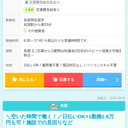
交通費別途支給あり
交通費支給有り
交通費
佐賀県佐賀市
勤務地
佐賀駅から車23分
その他製造
8:30～17:40 ※表記のうち実働8時間です。
勤務時間
長期【ご応募から1週間以内(最短2日目)のスピード就業が可能】
期間
即日～
日払いOK
/
履歴書不要
/
電話対応なし
/
パソコンスキル不要
特徴
気になる！
応募する
詳細へ
掲載日：2026.08.05
未読
＼空いた時間で働く！／日払いOK×1勤務2.6万
円も可！施設での見回りなど