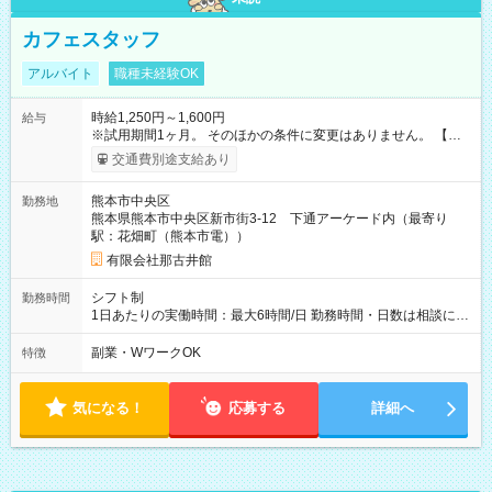
カフェスタッフ
アルバイト
職種未経験OK
時給1,250円～1,600円
給与
※試用期間1ヶ月。 そのほかの条件に変更はありません。 【試
用期間】試用期間あり 試用期間の長さ：1ヶ月 雇用形態、給与
交通費別途支給あり
は本採用時と同じです。
熊本市中央区
勤務地
熊本県熊本市中央区新市街3-12 下通アーケード内（最寄り
駅：花畑町（熊本市電））
有限会社那古井館
シフト制
勤務時間
1日あたりの実働時間：最大6時間/日 勤務時間・日数は相談に応
じます。 ★土日が入れる方を募集しています！
副業・WワークOK
特徴
気になる！
応募する
詳細へ