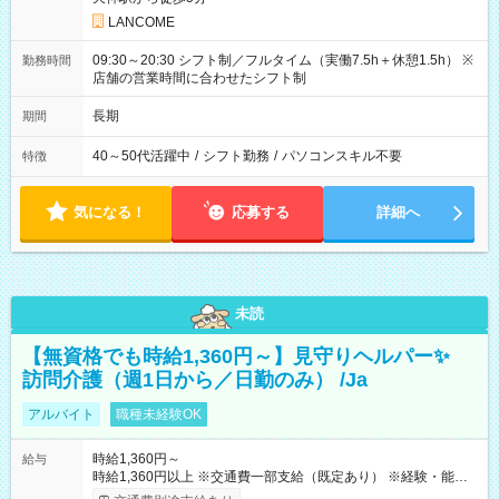
LANCOME
09:30～20:30 シフト制／フルタイム（実働7.5h＋休憩1.5h） ※
勤務時間
店舗の営業時間に合わせたシフト制
長期
期間
40～50代活躍中
/
シフト勤務
/
パソコンスキル不要
特徴
気になる！
応募する
詳細へ
未読
【無資格でも時給1,360円～】見守りヘルパー✨
訪問介護（週1日から／日勤のみ） /Ja
アルバイト
職種未経験OK
時給1,360円～
給与
時給1,360円以上 ※交通費一部支給（既定あり） ※経験・能力を
考慮して決定します 【収入例】 週1回勤務の場合：1,360円×8時