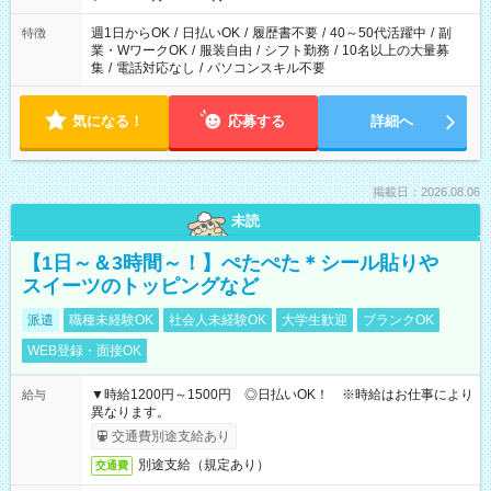
週1日からOK
/
日払いOK
/
履歴書不要
/
40～50代活躍中
/
副
特徴
業・WワークOK
/
服装自由
/
シフト勤務
/
10名以上の大量募
集
/
電話対応なし
/
パソコンスキル不要
気になる！
応募する
詳細へ
掲載日：2026.08.06
未読
【1日～＆3時間～！】ぺたぺた＊シール貼りや
スイーツのトッピングなど
派遣
職種未経験OK
社会人未経験OK
大学生歓迎
ブランクOK
WEB登録・面接OK
▼時給1200円～1500円 ◎日払いOK！ ※時給はお仕事により
給与
異なります。
交通費別途支給あり
別途支給（規定あり）
交通費