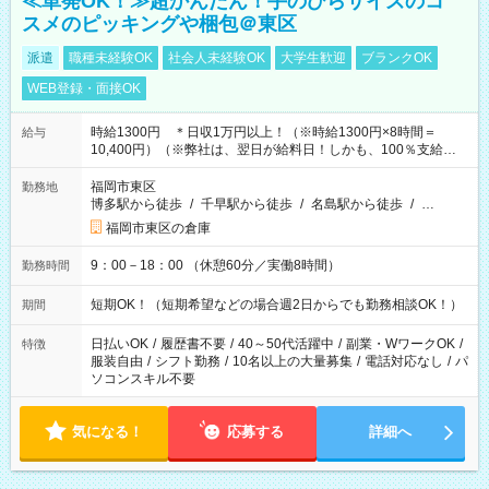
≪単発OK！≫超かんたん！手のひらサイズのコ
スメのピッキングや梱包＠東区
派遣
職種未経験OK
社会人未経験OK
大学生歓迎
ブランクOK
WEB登録・面接OK
時給1300円 ＊日収1万円以上！（※時給1300円×8時間＝
給与
10,400円）（※弊社は、翌日が給料日！しかも、100％支給な
ので働いた分がすぐにもらえる！）
福岡市東区
勤務地
博多駅から徒歩
/
千早駅から徒歩
/
名島駅から徒歩
/
…
福岡市東区の倉庫
9：00－18：00 （休憩60分／実働8時間）
勤務時間
短期OK！（短期希望などの場合週2日からでも勤務相談OK！）
期間
日払いOK
/
履歴書不要
/
40～50代活躍中
/
副業・WワークOK
/
特徴
服装自由
/
シフト勤務
/
10名以上の大量募集
/
電話対応なし
/
パ
ソコンスキル不要
気になる！
応募する
詳細へ