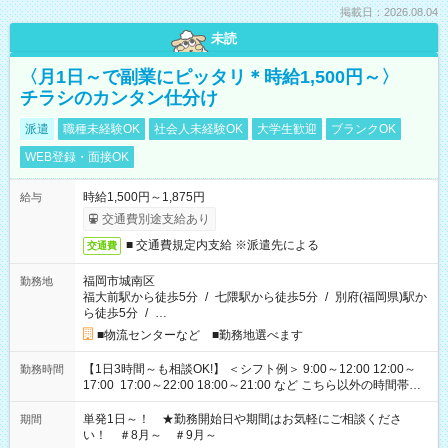
掲載日：2026.08.04
未読
〈月1日～で副業にピッタリ＊時給1,500円～〉
チラシのカンタン仕分け
派遣
職種未経験OK
社会人未経験OK
大学生歓迎
ブランクOK
WEB登録・面接OK
時給1,500円～1,875円
給与
交通費別途支給あり
■ 交通費規定内支給 ※派遣先による
交通費
福岡市城南区
勤務地
福大前駅から徒歩5分
/
七隈駅から徒歩5分
/
別府(福岡県)駅か
ら徒歩5分
/
…
■物流センターなど ■勤務地選べます
【1日3時間～も相談OK!】 ＜シフト例＞ 9:00～12:00 12:00～
勤務時間
17:00 17:00～22:00 18:00～21:00 など こちら以外の時間帯も
お気軽にご相談ください！
単発1日～！ ★勤務開始日や期間はお気軽にご相談くださ
期間
い！ ＃8月～ ＃9月～