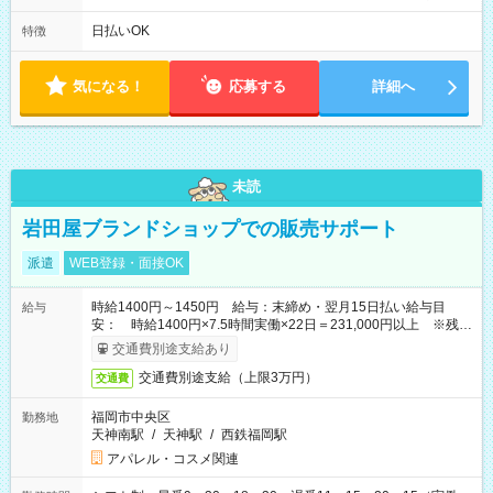
は固定休です／GW、お盆、年末年始等、長期休暇有り！） ・
ワンシフト！ ・残業ほぼナシ（0～5h/月）
日払いOK
特徴
気になる！
応募する
詳細へ
未読
岩田屋ブランドショップでの販売サポート
派遣
WEB登録・面接OK
時給1400円～1450円 給与：末締め・翌月15日払い給与目
給与
安： 時給1400円×7.5時間実働×22日＝231,000円以上 ※残業
単位が1分計算。残業分もしっかり給与でお支払いします
交通費別途支給あり
交通費別途支給（上限3万円）
交通費
福岡市中央区
勤務地
天神南駅
/
天神駅
/
西鉄福岡駅
アパレル・コスメ関連