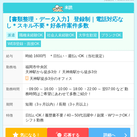
未読
【書類整理・データ入力】 登録制｜電話対応な
し＊スキル不要＊好条件案件多数
派遣
職種未経験OK
社会人未経験OK
大学生歓迎
ブランクOK
WEB登録・面接OK
時給 1600円 ＊日払い・週払いOK（当社規定）
給与
福岡市中央区
勤務地
天神駅から徒歩3分
/
天神南駅から徒歩3分
天神駅徒歩3分のオフィス
・09:00 ～ 16:00 ・10:00 ～ 18:00 ・22:00 ～ 翌07:00 など 勤
勤務時間
務時間はご希望にあわせて多数ご紹介！
短期（3ヶ月以内）/ 長期（3ヶ月以上）
期間
日払いOK
/
履歴書不要
/
40～50代活躍中
/
副業・WワークOK
/
特徴
シフト勤務
気になる！
応募する
詳細へ