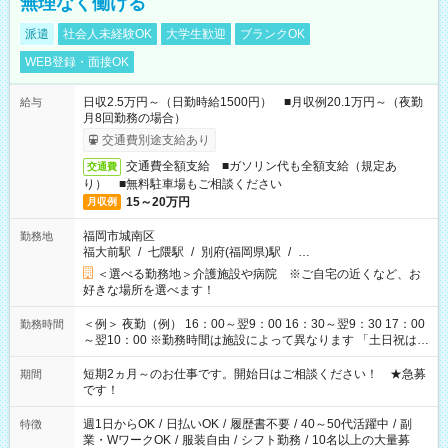
無理なく働ける
派遣
社会人未経験OK
大学生歓迎
ブランクOK
WEB登録・面接OK
日収2.5万円～（日勤時給1500円） ■月収例20.1万円～（夜勤
給与
月8回勤務の場合）
交通費別途支給あり
交通費全額支給 ■ガソリン代も全額支給（規定あ
交通費
り） ■無料駐車場もご相談ください
15～20万円
月収例
福岡市城南区
勤務地
福大前駅
/
七隈駅
/
別府(福岡県)駅
/
…
＜選べる勤務地＞介護施設や病院 ※ご自宅の近くなど、お
好きな場所を選べます！
＜例＞ 夜勤（例） 16：00～翌9：00 16：30～翌9：30 17：00
勤務時間
～翌10：00 ※勤務時間は施設によって異なります 「土日祝は休
みたい」 「しっかり稼ぎたい」 「もう少し遅い時間から始めた
い」など ご希望にあったお仕事をご案内いたします。 ※未経験
短期2ヵ月～のお仕事です。開始日はご相談ください！ ★急募
期間
の方の場合は1～2ヶ月間は日中での仕事を経験いただき、 お
です！
仕事に慣れてからの夜勤になります。 ★家庭の都合でお休みが
必要な場合も遠慮なくご相談ください。
週1日からOK
/
日払いOK
/
履歴書不要
/
40～50代活躍中
/
副
特徴
業・WワークOK
/
服装自由
/
シフト勤務
/
10名以上の大量募