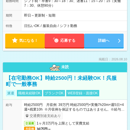
シフト制・早番9：30～18：30、遅番11：15～20：15（実働
勤務時間
7：30、休憩90分）
即日～更新制・短期
期間
日払いOK
/
服装自由
/
シフト勤務
特徴
気になる！
応募する
詳細へ
掲載日：2026.08.10
未読
【在宅勤務OK】時給2500円！未経験OK！呉服
町で一般事務
派遣
職種未経験OK
ブランクOK
WEB登録・面接OK
時給2500円 月収例 39万円 時給2500円×実働7h20m×週5日×4
給与
週+残業10h ※月収例を保証するものではありません。※給与即
受取りサービス利用可（利用条件有）
交通費別途支給あり
1ヶ月3万円を上限として実費支給
交通費
30万円～
月収例