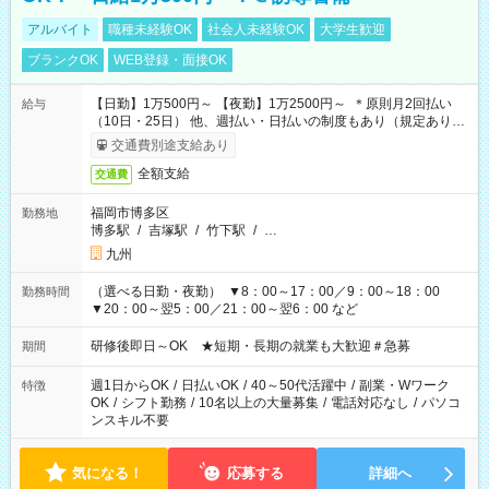
アルバイト
職種未経験OK
社会人未経験OK
大学生歓迎
ブランクOK
WEB登録・面接OK
【日勤】1万500円～ 【夜勤】1万2500円～ ＊原則月2回払い
給与
（10日・25日） 他、週払い・日払いの制度もあり（規定あり）
＃日収1万円以上
交通費別途支給あり
全額支給
交通費
福岡市博多区
勤務地
博多駅
/
吉塚駅
/
竹下駅
/
…
九州
（選べる日勤・夜勤） ▼8：00～17：00／9：00～18：00
勤務時間
▼20：00～翌5：00／21：00～翌6：00 など
研修後即日～OK ★短期・長期の就業も大歓迎＃急募
期間
週1日からOK
/
日払いOK
/
40～50代活躍中
/
副業・Wワーク
特徴
OK
/
シフト勤務
/
10名以上の大量募集
/
電話対応なし
/
パソコ
ンスキル不要
気になる！
応募する
詳細へ