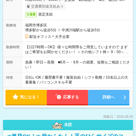
交通費別途支給あり
規定支給
交通費
福岡市博多区
勤務地
博多駅から徒歩5分
/
中洲川端駅から徒歩5分
駅近オフィス＊大手企業
【1日7時間～OK】 様々な時間帯をご用意していますので まず
勤務時間
はご希望をお聞かせください！ ＜その他シフト例＞ 9：00～
17：00 11：00～20：00 などなど！その他のお時間もOKで
す！
急募！即日～長期 ■8月～・9月～の就業、短期もご相談くださ
期間
い！
日払いOK
/
履歴書不要
/
服装自由
/
シフト勤務
/
10名以上の大
特徴
量募集
/
パソコンスキル不要
気になる！
応募する
詳細へ
掲載日：2026.08.09
未読