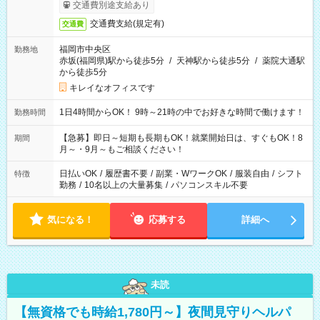
交通費別途支給あり
交通費支給(規定有)
交通費
福岡市中央区
勤務地
赤坂(福岡県)駅から徒歩5分
/
天神駅から徒歩5分
/
薬院大通駅
から徒歩5分
キレイなオフィスです
1日4時間からOK！ 9時～21時の中でお好きな時間で働けます！
勤務時間
【急募】即日～短期も長期もOK！就業開始日は、すぐもOK！8
期間
月～・9月～もご相談ください！
日払いOK
/
履歴書不要
/
副業・WワークOK
/
服装自由
/
シフト
特徴
勤務
/
10名以上の大量募集
/
パソコンスキル不要
気になる！
応募する
詳細へ
未読
【無資格でも時給1,780円～】夜間見守りヘルパ