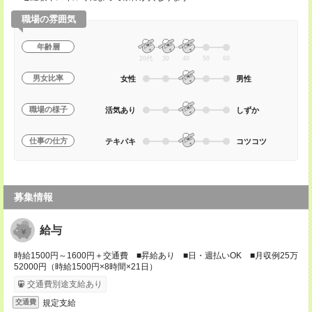
職場の雰囲気
年齢層
20代
30
40
50
60
男女比率
女性
男性
職場の様子
活気あり
しずか
仕事の仕方
テキパキ
コツコツ
募集情報
給与
時給1500円～1600円＋交通費 ■昇給あり ■日・週払いOK ■月収例25万
52000円（時給1500円×8時間×21日）
交通費別途支給あり
規定支給
交通費