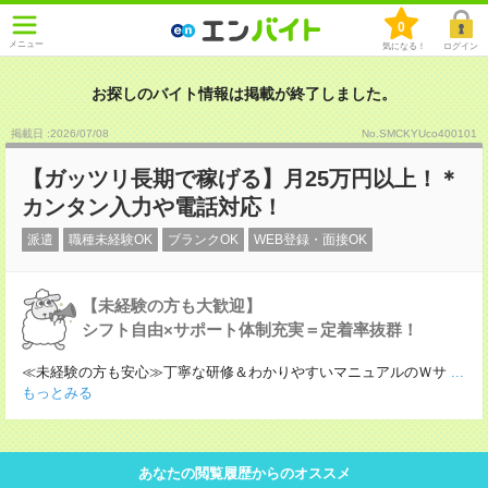
0
メニュー
気になる！
ログイン
お探しのバイト情報は掲載が終了しました。
掲載日 :2026
/
07
/
08
No.SMCKYUco400101
【ガッツリ長期で稼げる】月25万円以上！＊
カンタン入力や電話対応！
派遣
職種未経験OK
ブランクOK
WEB登録・面接OK
【未経験の方も大歓迎】
シフト自由×サポート体制充実＝定着率抜群！
≪未経験の方も安心≫丁寧な研修＆わかりやすいマニュアルのＷサ
...
もっとみる
あなたの閲覧履歴からのオススメ