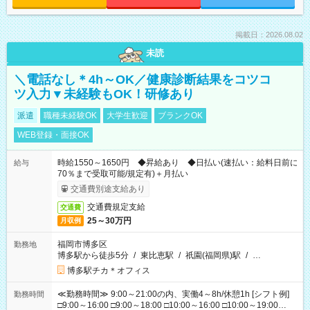
掲載日：2026.08.02
未読
＼電話なし＊4h～OK／健康診断結果をコツコ
ツ入力▼未経験もOK！研修あり
派遣
職種未経験OK
大学生歓迎
ブランクOK
WEB登録・面接OK
時給1550～1650円 ◆昇給あり ◆日払い(速払い：給料日前に
給与
70％まで受取可能/規定有)＋月払い
交通費別途支給あり
交通費規定支給
交通費
25～30万円
月収例
福岡市博多区
勤務地
博多駅から徒歩5分
/
東比恵駅
/
祇園(福岡県)駅
/
…
博多駅チカ＊オフィス
≪勤務時間≫ 9:00～21:00の内、実働4～8h/休憩1h [シフト例]
勤務時間
□9:00～16:00 □9:00～18:00 □10:00～16:00 □10:00～19:00