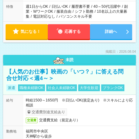
週1日からOK
/
日払いOK
/
履歴書不要
/
40～50代活躍中
/
副
特徴
業・WワークOK
/
服装自由
/
シフト勤務
/
10名以上の大量募
集
/
電話対応なし
/
パソコンスキル不要
気になる！
応募する
詳細へ
掲載日：2026.08.04
未読
【人気のお仕事】映画の「いつ？」に答える問
合せ対応＜週4～＞
派遣
職種未経験OK
社会人未経験OK
大学生歓迎
ブランクOK
時給1500～1650円 ※日払いOK(規定あり) ※スキルにより応
給与
相談
交通費別途支給あり
交通費支給（規定あり）
交通費
福岡市中央区
勤務地
天神駅から徒歩