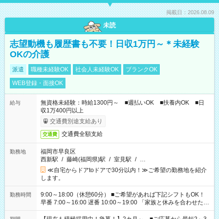
掲載日：2026.08.09
未読
志望動機も履歴書も不要！日収1万円～＊未経験
OKの介護
派遣
職種未経験OK
社会人未経験OK
ブランクOK
WEB登録・面接OK
無資格未経験：時給1300円～ ■週払いOK ■扶養内OK ■日
給与
収1万400円以上
交通費別途支給あり
交通費全額支給
交通費
福岡市早良区
勤務地
西新駅
/
藤崎(福岡県)駅
/
室見駅
/
…
≪自宅からドアtoドアで30分以内！≫ご希望の勤務地を紹介
します。
9:00～18:00（休憩60分） ■ご希望があれば下記シフトもOK！
勤務時間
早番 7:00～16:00 遅番 10:00～19:00 「家族と休みを合わせた
い」 「余裕を持って夕飯の準備がしたい」 「できれば残業はし
たくない」 など、ご希望を教えてくださいね。 ※Wワーク希望