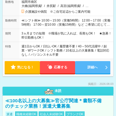
福岡市南区
勤務地
大橋(福岡県)駅
/
井尻駅
/
高宮(福岡県)駅
/
…
介護施設や病院 ※ご自宅近辺からご案内可能
≪シフト例≫ 10:00～15:00（実働5時間） 12:00～17:00（実働
勤務時間
5時間） 17:00～翌10:00（実働15時間）など ご希望に応じて、
働く時間は調整できます！ お気軽に担当へ相談ください！
3ヵ月までの短期 ※職場が気に入れば、長期もOK！ ★急募！
期間
即日勤務もOK！
週1日からOK
/
日払いOK
/
履歴書不要
/
40～50代活躍中
/
副
特徴
業・WワークOK
/
シフト勤務
/
10名以上の大量募集
/
電話対応
なし
/
パソコンスキル不要
気になる！
応募する
詳細へ
掲載日：2026.08.03
未読
≪100名以上の大募集≫官公庁関連＊書類不備
のチェック業務！派遣大量募集
派遣
職種未経験OK
社会人未経験OK
ブランクOK