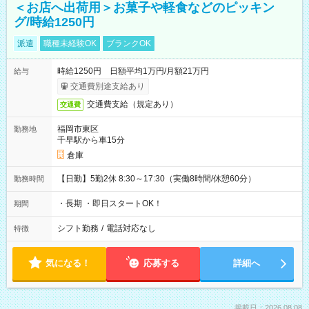
＜お店へ出荷用＞お菓子や軽食などのピッキン
グ/時給1250円
派遣
職種未経験OK
ブランクOK
時給1250円 日額平均1万円/月額21万円
給与
交通費別途支給あり
交通費支給（規定あり）
交通費
福岡市東区
勤務地
千早駅から車15分
倉庫
【日勤】5勤2休 8:30～17:30（実働8時間/休憩60分）
勤務時間
・長期 ・即日スタートOK！
期間
シフト勤務
/
電話対応なし
特徴
気になる！
応募する
詳細へ
掲載日：2026.08.08