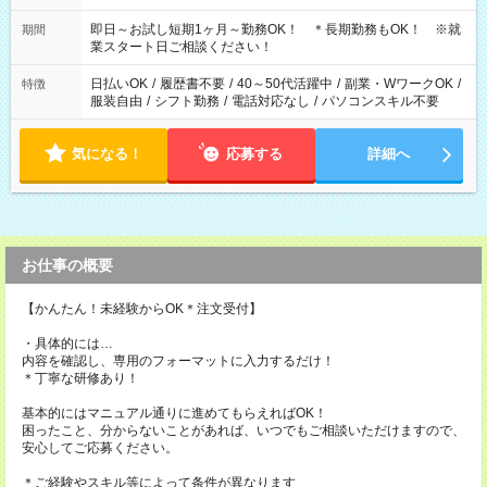
□11:00～20:00 □12:00～19:00 □12:00～21:00 □16:00～21:00
□17:00～21:00 ◆残業なし ◆勤務時間固定の相談OK ◆上記以外
即日～お試し短期1ヶ月～勤務OK！ ＊長期勤務もOK！ ※就
期間
の勤務時間も相談OK
業スタート日ご相談ください！
日払いOK
/
履歴書不要
/
40～50代活躍中
/
副業・WワークOK
/
特徴
服装自由
/
シフト勤務
/
電話対応なし
/
パソコンスキル不要
気になる！
応募する
詳細へ
お仕事の概要
【かんたん！未経験からOK＊注文受付】
・具体的には…
内容を確認し、専用のフォーマットに入力するだけ！
＊丁寧な研修あり！
基本的にはマニュアル通りに進めてもらえればOK！
困ったこと、分からないことがあれば、いつでもご相談いただけますので、
安心してご応募ください。
＊ご経験やスキル等によって条件が異なります