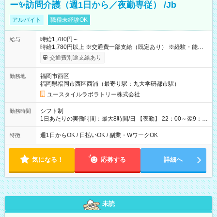
ー✨訪問介護（週1日から／夜勤専従） /Jb
アルバイト
職種未経験OK
時給1,780円～
給与
時給1,780円以上 ※交通費一部支給（既定あり） ※経験・能力を
考慮して決定します 【収入例】 週1回勤務の場合：1,780円×8時
交通費別途支給あり
間×4回=5万6,960円 週3回勤務の場合：1,780円×8時間×12回
=17万0,880円 【試用期間】試用期間あり 試用期間の長さ：2ヶ
福岡市西区
勤務地
月 ※ 雇用形態と給与に、本採用時と異なる部分があります。 雇
福岡県福岡市西区西浦（最寄り駅：九大学研都市駅）
用形態：本採用時と同じです。 給与：時給 1,490円以上
ユースタイルラボラトリー株式会社
シフト制
勤務時間
1日あたりの実働時間：最大8時間/日 【夜勤】 22：00～翌9：
00 ※週1日～OK ／ 夜勤専従 ＊＊ 勤務時間例 ＊＊ ■22時か
ら翌7時 ■23時から翌8時 ■24時から翌9時 など ※上記の時間
週1日からOK / 日払いOK / 副業・WワークOK
特徴
内で8時間勤務（休憩1時間）ご利用者様により、時間は異なり
ます。 ※曜日固定（毎週同じ曜日での勤務となります）
気になる！
応募する
詳細へ
未読