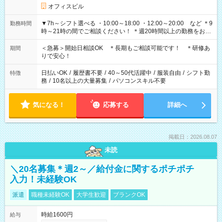
オフィスビル
▼7h～シフト選べる ・10:00～18:00 ・12:00～20:00 など ＊9
勤務時間
時～21時の間でご相談ください！ ＊週20時間以上の勤務をお願
いします
＜急募＞開始日相談OK ＊長期もご相談可能です！ ＊研修あ
期間
りで安心！
日払いOK
/
履歴書不要
/
40～50代活躍中
/
服装自由
/
シフト勤
特徴
務
/
10名以上の大量募集
/
パソコンスキル不要
気になる！
応募する
詳細へ
掲載日：2026.08.07
未読
＼20名募集＊週2～／給付金に関するポチポチ
入力！未経験OK
派遣
職種未経験OK
大学生歓迎
ブランクOK
時給1600円
給与