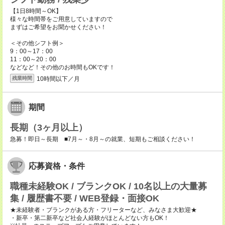
【1日8時間～OK】
様々な時間帯をご用意していますので
まずはご希望をお聞かせください！
＜その他シフト例＞
9：00～17：00
11：00～20：00
などなど！その他のお時間もOKです！
10時間以下／月
残業時間
期間
長期（3ヶ月以上）
急募！即日～長期 ■7月～・8月～の就業、短期もご相談ください！
応募資格・条件
職種未経験OK / ブランクOK / 10名以上の大量募
集 / 履歴書不要 / WEB登録・面接OK
★未経験者・ブランクがある方・フリーターなど、みなさま大歓迎★
・新卒・第二新卒など社会人経験がほとんどない方もOK！