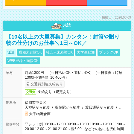
掲載日：2026.08.09
未読
【10名以上の大量募集】カンタン！封筒や贈り
物の仕分けのお仕事＼1日～OK／
派遣
職種未経験OK
社会人未経験OK
大学生歓迎
ブランクOK
WEB登録・面接OK
時給1300円 （※日払いOK・週払いOK）（※日収例：時給
給与
1300円×8時間=10,400円）
交通費別途支給あり
支給あり（規定あり）
交通費
福岡市中央区
勤務地
天神駅から徒歩
/
薬院駅から徒歩
/
渡辺通駅から徒歩
/
…
大手物流倉庫
▽シフト例 08:00～17:00 09:00～18:00 10:00～19:00 11:00～
勤務時間
20:00 12:00～21:00 21:00～翌6:00...などその他にも沢山時間が
ございます！ 基本は実働8時間（休憩1時間）がメインですが、