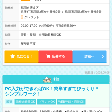
福岡市博多区
勤務地
呉服町(福岡県)駅から徒歩2分
/
祇園(福岡県)駅から徒歩5分
クレジット
09:00-17:20（休憩60分）実働7時間20分
勤務時間
即日～長期 ※開始日相談OK
期間
履歴書不要
特徴
気になる！
応募する
詳細へ
掲載日：2026.08.08
未読
PC入力ができればOK！簡単すぎてびっくり＊
シンプルワーク！
派遣
職種未経験OK
ブランクOK
WEB登録・面接OK
時給1500円～1800円＋交通費 ■昇給あり ■日・週払いOK
給与