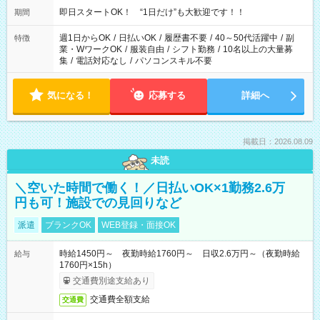
他にもご希望があればご相談ください！
即日スタートOK！ “1日だけ”も大歓迎です！！
期間
週1日からOK
/
日払いOK
/
履歴書不要
/
40～50代活躍中
/
副
特徴
業・WワークOK
/
服装自由
/
シフト勤務
/
10名以上の大量募
集
/
電話対応なし
/
パソコンスキル不要
気になる！
応募する
詳細へ
掲載日：2026.08.09
未読
＼空いた時間で働く！／日払いOK×1勤務2.6万
円も可！施設での見回りなど
派遣
ブランクOK
WEB登録・面接OK
時給1450円～ 夜勤時給1760円～ 日収2.6万円～（夜勤時給
給与
1760円×15h）
交通費別途支給あり
交通費全額支給
交通費