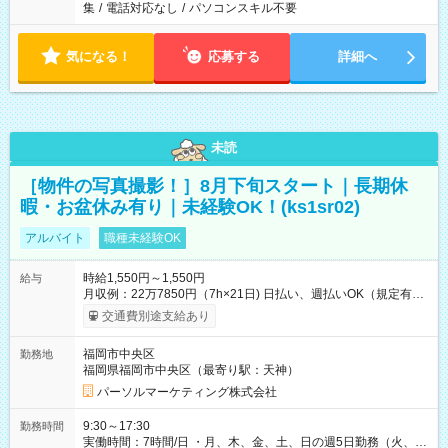
集
/
電話対応なし
/
パソコンスキル不要
気になる！
応募する
詳細へ
未読
［物件の写真撮影！］8月下旬スタート｜長期休
暇・お盆休み有り｜未経験OK！(ks1sr02)
アルバイト
職種未経験OK
時給1,550円～1,550円
給与
月収例：22万7850円（7h×21日) 日払い、週払いOK（規定有
り） 【試用期間】試用期間なし
交通費別途支給あり
福岡市中央区
勤務地
福岡県福岡市中央区（最寄り駅：天神）
パーソルマーケティング株式会社
9:30～17:30
勤務時間
実働時間：7時間/日 ・月、木、金、土、日の週5日勤務（火、水