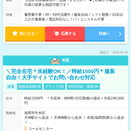
【現在も積極採用中！急募！】2カ月～ ■ご応募から最短2～3
期間
の方へ 今ご覧のお仕事で希望する勤務時間と、もう1つのお仕事
日後の就業も相談可能です！
の勤務時間。 合計で週40時間を超える場合は応募できません。
履歴書不要
/
40～50代活躍中
/
服装自由
/
シフト勤務
/
10名以
特徴
上の大量募集
/
電話対応なし
/
パソコンスキル不要
気になる！
応募する
詳細へ
掲載日：2026.08.06
未読
＼完全在宅＊未経験OK！／時給1500円＊服装
自由！大手サイトでお問い合わせ対応
派遣
職種未経験OK
ブランクOK
WEB登録・面接OK
時給1500円 ＊月収例：8時間×20日勤務の場合＝月収240,000
給与
円
福岡市中央区
勤務地
天神駅から徒歩
/
天神南駅から徒歩
/
赤坂(福岡県)駅から徒歩
/
…
コールセンター