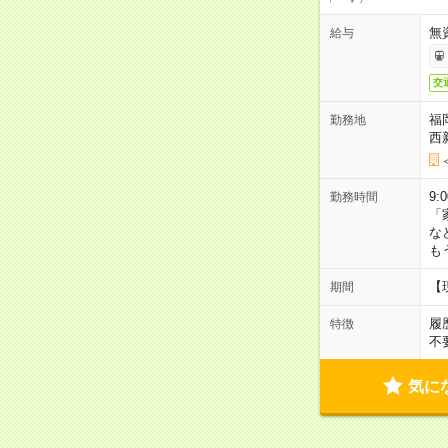
無
給与
交
福
勤務地
西
9:
勤務時間
「
な
も
【
期間
履
特徴
不
気に