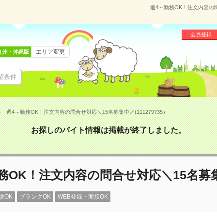
週4～勤務OK！注文内容の問
会員登録
エリア変更
九州・沖縄版
望条件
週4～勤務OK！注文内容の問合せ対応＼15名募集中／(111279735）
お探しのバイト情報は掲載が終了しました。
務OK！注文内容の問合せ対応＼15名募
験OK
ブランクOK
WEB登録・面接OK