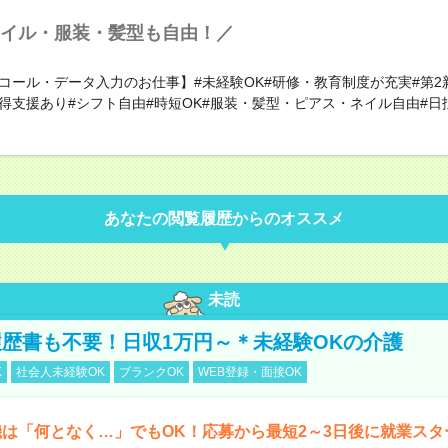
イル・服装・髪型も自由！／
コール・データ入力のお仕事】#未経験OK#研修・教育制度が充実#第2
取得支援あり#シフト自由#時短OK#服装・髪型・ピアス・ネイル自由#日
あなたの閲覧履歴からのオススメ
未読
歴書も不要！日収1万円～＊未経験OKの介護
K
社会人未経験OK
ブランクOK
WEB登録・面接OK
は「何となく…」でもOK！応募から最短2～3日後に就業スタ