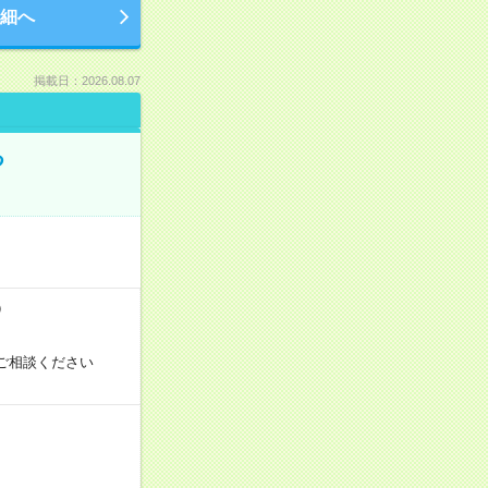
細へ
掲載日：2026.08.07
る
）
ご相談ください
！