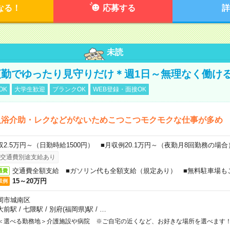
なる！
応募する
詳
未読
勤でゆったり見守りだけ＊週1日～無理なく働け
OK
大学生歓迎
ブランクOK
WEB登録・面接OK
入浴介助・レクなどがないためこつこつモクモクな仕事が多め
収2.5万円～（日勤時給1500円） ■月収例20.1万円～（夜勤月8回勤務の場合
交通費別途支給あり
交通費全額支給 ■ガソリン代も全額支給（規定あり） ■無料駐車場も
通費
15～20万円
収例
岡市城南区
大前駅
/
七隈駅
/
別府(福岡県)駅
/
…
＜選べる勤務地＞介護施設や病院 ※ご自宅の近くなど、お好きな場所を選べます