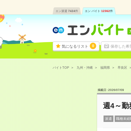
エン派遣
7424
件
エン バイト
12362
件
0
気になるリスト
保存した希
バイトTOP
九州・沖縄
福岡県
早良区
掲載日 :
2026
/
07
/
09
週4～勤
派遣
職種未経