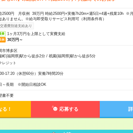
給2500円 月収例 39万円 時給2500円×実働7h20m×週5日×4週+残業10h
はありません。※給与即受取りサービス利用可（利用条件有）
交通費別途支給あり
1ヶ月3万円を上限として実費支給
通費
30万円～
収例
岡市博多区
服町(福岡県)駅から徒歩2分
/
祇園(福岡県)駅から徒歩5分
クレジット
:00-17:20（休憩60分）実働7時間20分
日～長期 ※開始日相談OK
歴書不要
なる！
応募する
詳