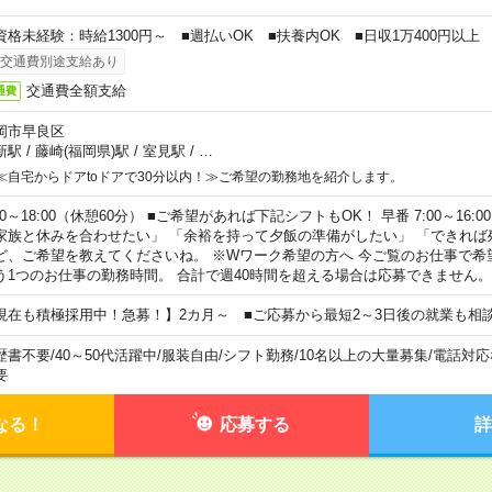
資格未経験：時給1300円～ ■週払いOK ■扶養内OK ■日収1万400円以上
交通費別途支給あり
交通費全額支給
通費
岡市早良区
新駅
/
藤崎(福岡県)駅
/
室見駅
/
…
≪自宅からドアtoドアで30分以内！≫ご希望の勤務地を紹介します。
00～18:00（休憩60分） ■ご希望があれば下記シフトもOK！ 早番 7:00～16:00 遅
家族と休みを合わせたい」 「余裕を持って夕飯の準備がしたい」 「できれば
ど、ご希望を教えてくださいね。 ※Wワーク希望の方へ 今ご覧のお仕事で希
う1つのお仕事の勤務時間。 合計で週40時間を超える場合は応募できません。
現在も積極採用中！急募！】2カ月～ ■ご応募から最短2～3日後の就業も相
歴書不要
/
40～50代活躍中
/
服装自由
/
シフト勤務
/
10名以上の大量募集
/
電話対応
要
なる！
応募する
詳