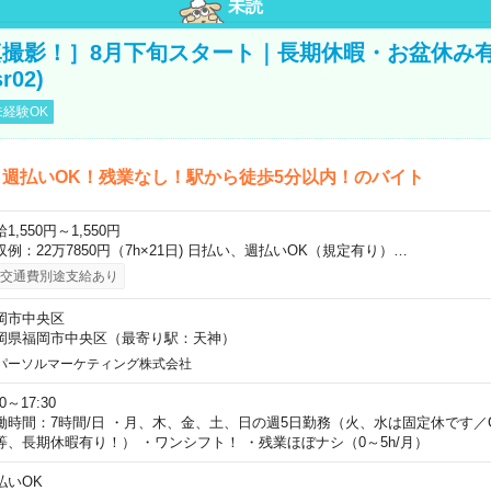
未読
撮影！］8月下旬スタート｜長期休暇・お盆休み
r02)
経験OK
週払いOK！残業なし！駅から徒歩5分以内！のバイト
1,550円～1,550円
収例：22万7850円（7h×21日) 日払い、週払いOK（規定有り）…
交通費別途支給あり
岡市中央区
岡県福岡市中央区（最寄り駅：天神）
パーソルマーケティング株式会社
30～17:30
働時間：7時間/日 ・月、木、金、土、日の週5日勤務（火、水は固定休です／
等、長期休暇有り！） ・ワンシフト！ ・残業ほぼナシ（0～5h/月）
払いOK