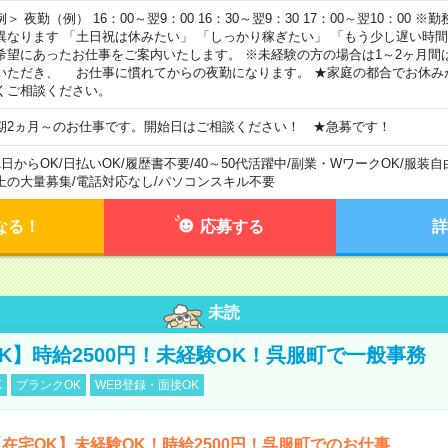
例＞ 夜勤（例） 16：00～翌9：00 16：30～翌9：30 17：00～翌10：00
異なります 「土日祝は休みたい」 「しっかり稼ぎたい」 「もう少し遅い時
希望にあったお仕事をご案内いたします。 ※未経験の方の場合は1～2ヶ月間
いただき、 お仕事に慣れてからの夜勤になります。 ★家庭の都合でお休み
くご相談ください。
期2ヵ月～のお仕事です。開始日はご相談ください！ ★急募です！
1日からOK
/
日払いOK
/
履歴書不要
/
40～50代活躍中
/
副業・WワークOK
/
服装自
上の大量募集
/
電話対応なし
/
パソコンスキル不要
なる！
応募する
詳
未読
K】時給2500円！未経験OK！呉服町で一般事務
K
ブランクOK
WEB登録・面接OK
在宅OK】未経験OK！時給2500円！呉服町でのお仕事