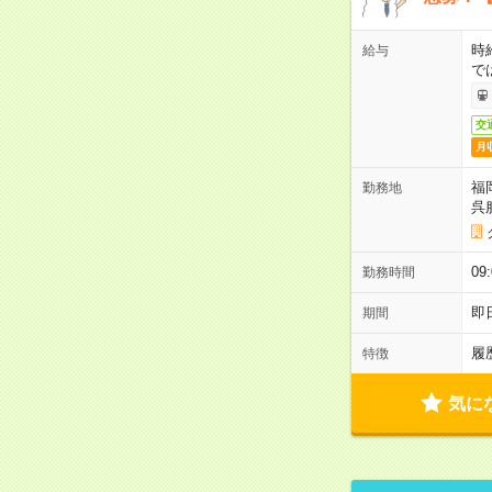
時
給与
で
交
月
福
勤務地
呉
09
勤務時間
即
期間
履
特徴
気に