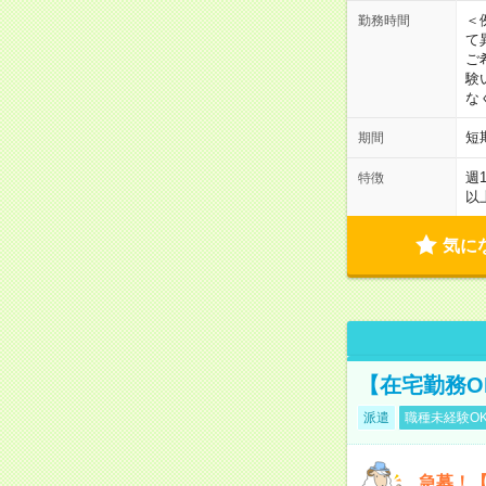
＜
勤務時間
て
ご
験
な
短
期間
週
特徴
以
気に
【在宅勤務O
派遣
職種未経験O
急募！【