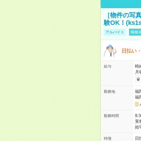
［物件の写真
験OK！(ks1s
アルバイト
職種未
日払い・
時給
給与
月
福
勤務地
福
9:
勤務時間
実
始
日
特徴