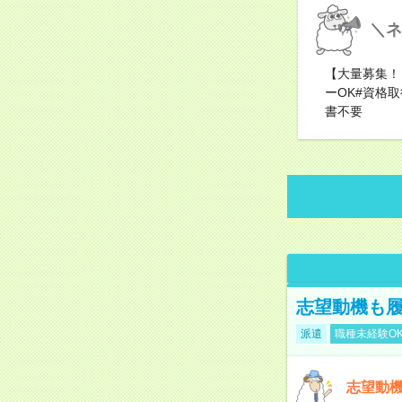
＼ネ
【大量募集！
ーOK#資格
書不要
志望動機も履
派遣
職種未経験O
志望動機