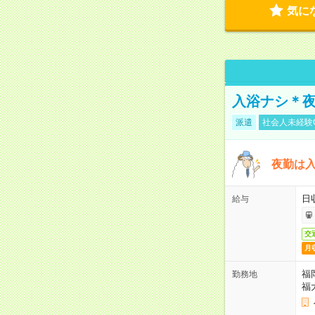
気に
入浴ナシ＊夜
派遣
社会人未経験
夜勤は
日
給与
交
月
福
勤務地
福