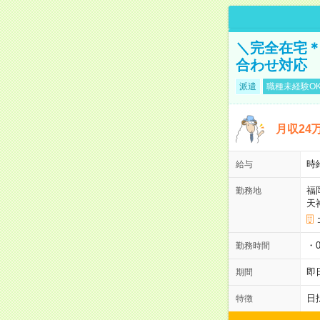
＼完全在宅＊
合わせ対応
派遣
職種未経験O
月収2
時
給与
福
勤務地
天
・0
勤務時間
即
期間
日
特徴