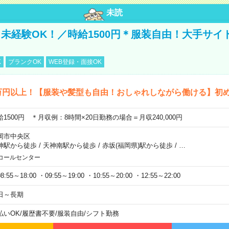
未読
未経験OK！／時給1500円＊服装自由！大手サイ
K
ブランクOK
WEB登録・面接OK
4万円以上！【服装や髪型も自由！おしゃれしながら働ける】初
給1500円 ＊月収例：8時間×20日勤務の場合＝月収240,000円
岡市中央区
神駅から徒歩
/
天神南駅から徒歩
/
赤坂(福岡県)駅から徒歩
/
…
コールセンター
8:55～18:00 ・09:55～19:00 ・10:55～20:00 ・12:55～22:00
日～長期
払いOK
/
履歴書不要
/
服装自由
/
シフト勤務