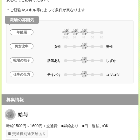
安心してご応募ください。
＊ご経験やスキル等によって条件が異なります
職場の雰囲気
年齢層
20代
30
40
50
60
男女比率
女性
男性
職場の様子
活気あり
しずか
仕事の仕方
テキパキ
コツコツ
募集情報
給与
時給1500円～1600円＋交通費 ■昇給あり ■日・週払いOK
交通費別途支給あり