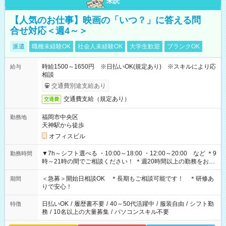
未読
【人気のお仕事】映画の「いつ？」に答える問
合せ対応＜週4～＞
派遣
職種未経験OK
社会人未経験OK
大学生歓迎
ブランクOK
時給1500～1650円 ※日払いOK(規定あり) ※スキルにより応
給与
相談
交通費別途支給あり
交通費支給（規定あり）
交通費
福岡市中央区
勤務地
天神駅から徒歩
オフィスビル
▼7h～シフト選べる ・10:00～18:00 ・12:00～20:00 など ＊9
勤務時間
時～21時の間でご相談ください！ ＊週20時間以上の勤務をお願
いします
＜急募＞開始日相談OK ＊長期もご相談可能です！ ＊研修あ
期間
りで安心！
日払いOK
/
履歴書不要
/
40～50代活躍中
/
服装自由
/
シフト勤
特徴
務
/
10名以上の大量募集
/
パソコンスキル不要