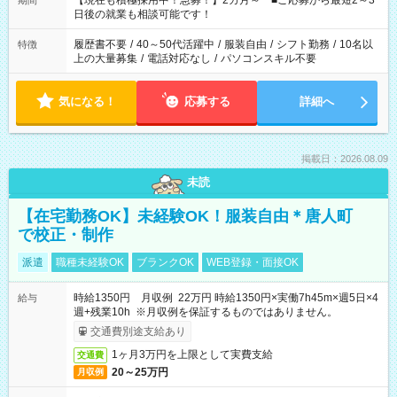
【現在も積極採用中！急募！】2カ月～ ■ご応募から最短2～3
期間
の方へ 今ご覧のお仕事で希望する勤務時間と、もう1つのお仕事
日後の就業も相談可能です！
の勤務時間。 合計で週40時間を超える場合は応募できません。
履歴書不要
/
40～50代活躍中
/
服装自由
/
シフト勤務
/
10名以
特徴
上の大量募集
/
電話対応なし
/
パソコンスキル不要
気になる！
応募する
詳細へ
掲載日：2026.08.09
未読
【在宅勤務OK】未経験OK！服装自由＊唐人町
で校正・制作
派遣
職種未経験OK
ブランクOK
WEB登録・面接OK
時給1350円 月収例 22万円 時給1350円×実働7h45m×週5日×4
給与
週+残業10h ※月収例を保証するものではありません。
交通費別途支給あり
1ヶ月3万円を上限として実費支給
交通費
20～25万円
月収例