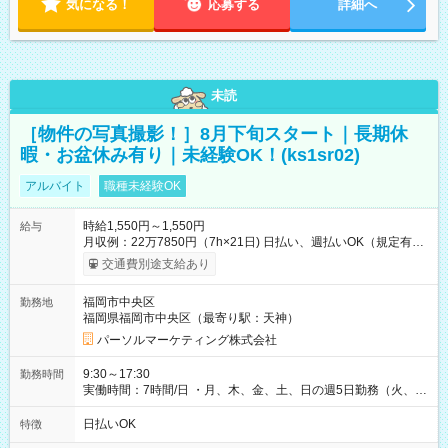
気になる！
応募する
詳細へ
未読
［物件の写真撮影！］8月下旬スタート｜長期休
暇・お盆休み有り｜未経験OK！(ks1sr02)
アルバイト
職種未経験OK
時給1,550円～1,550円
給与
月収例：22万7850円（7h×21日) 日払い、週払いOK（規定有
り） 【試用期間】試用期間なし
交通費別途支給あり
福岡市中央区
勤務地
福岡県福岡市中央区（最寄り駅：天神）
パーソルマーケティング株式会社
9:30～17:30
勤務時間
実働時間：7時間/日 ・月、木、金、土、日の週5日勤務（火、水
は固定休です／GW、お盆、年末年始等、長期休暇有り！） ・
ワンシフト！ ・残業ほぼナシ（0～5h/月）
日払いOK
特徴