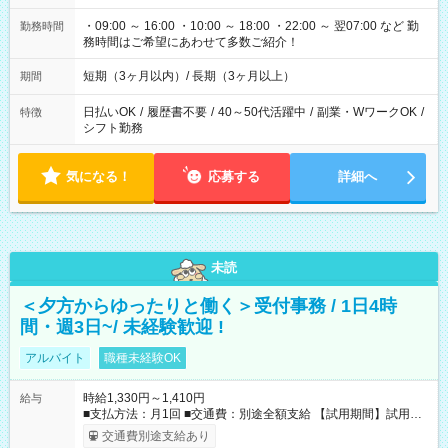
・09:00 ～ 16:00 ・10:00 ～ 18:00 ・22:00 ～ 翌07:00 など 勤
勤務時間
務時間はご希望にあわせて多数ご紹介！
短期（3ヶ月以内）/ 長期（3ヶ月以上）
期間
日払いOK
/
履歴書不要
/
40～50代活躍中
/
副業・WワークOK
/
特徴
シフト勤務
気になる！
応募する
詳細へ
未読
＜夕方からゆったりと働く＞受付事務 / 1日4時
間・週3日~/ 未経験歓迎 !
アルバイト
職種未経験OK
時給1,330円～1,410円
給与
■支払方法：月1回 ■交通費：別途全額支給 【試用期間】試用期
間あり 試用期間の長さ：6ヶ月 雇用形態、給与は本採用時と同
交通費別途支給あり
じです。