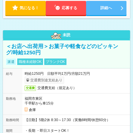
気になる！
応募する
詳細へ
未読
＜お店へ出荷用＞お菓子や軽食などのピッキン
グ/時給1250円
派遣
職種未経験OK
ブランクOK
時給1250円 日額平均1万円/月額21万円
給与
交通費別途支給あり
交通費支給（規定あり）
交通費
福岡市東区
勤務地
千早駅から車15分
倉庫
【日勤】5勤2休 8:30～17:30（実働8時間/休憩60分）
勤務時間
・長期 ・即日スタートOK！
期間