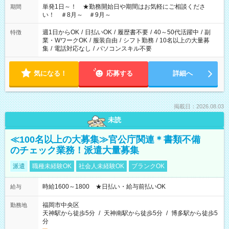
単発1日～！ ★勤務開始日や期間はお気軽にご相談くださ
期間
い！ ＃8月～ ＃9月～
週1日からOK
/
日払いOK
/
履歴書不要
/
40～50代活躍中
/
副
特徴
業・WワークOK
/
服装自由
/
シフト勤務
/
10名以上の大量募
集
/
電話対応なし
/
パソコンスキル不要
気になる！
応募する
詳細へ
掲載日：2026.08.03
未読
≪100名以上の大募集≫官公庁関連＊書類不備
のチェック業務！派遣大量募集
派遣
職種未経験OK
社会人未経験OK
ブランクOK
時給1600～1800 ★日払い・給与前払いOK
給与
福岡市中央区
勤務地
天神駅から徒歩5分
/
天神南駅から徒歩5分
/
博多駅から徒歩5
分