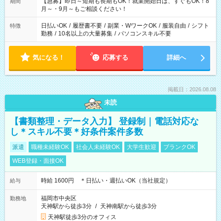
【急募】即日～短期も長期もOK！就業開始日は、すぐもOK！8
期間
月～・9月～もご相談ください！
日払いOK
/
履歴書不要
/
副業・WワークOK
/
服装自由
/
シフト
特徴
勤務
/
10名以上の大量募集
/
パソコンスキル不要
気になる！
応募する
詳細へ
掲載日：2026.08.08
未読
【書類整理・データ入力】 登録制｜電話対応な
し＊スキル不要＊好条件案件多数
派遣
職種未経験OK
社会人未経験OK
大学生歓迎
ブランクOK
WEB登録・面接OK
時給 1600円 ＊日払い・週払いOK（当社規定）
給与
福岡市中央区
勤務地
天神駅から徒歩3分
/
天神南駅から徒歩3分
天神駅徒歩3分のオフィス