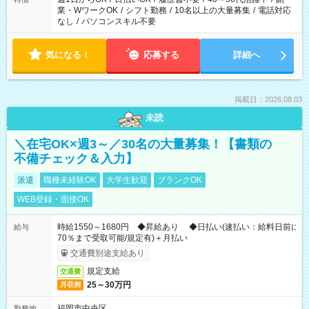
業・WワークOK
/
シフト勤務
/
10名以上の大量募集
/
電話対応
なし
/
パソコンスキル不要
気になる！
応募する
詳細へ
掲載日：2026.08.03
未読
＼在宅OK×週3～／30名の大量募集！【書類の
不備チェック＆入力】
派遣
職種未経験OK
大学生歓迎
ブランクOK
WEB登録・面接OK
時給1550～1680円 ◆昇給あり ◆日払い(速払い：給料日前に
給与
70％まで受取可能/規定有)＋月払い
交通費別途支給あり
規定支給
交通費
25～30万円
月収例
福岡市中央区
勤務地