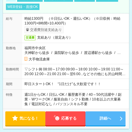
WEB登録・面接OK
時給1300円 （※日払いOK・週払いOK）（※日収例：時給
給与
1300円×8時間=10,400円）
交通費別途支給あり
支給あり（規定あり）
交通費
福岡市中央区
勤務地
天神駅から徒歩
/
薬院駅から徒歩
/
渡辺通駅から徒歩
/
…
大手物流倉庫
▽シフト例 08:00～17:00 09:00～18:00 10:00～19:00 11:00～
勤務時間
20:00 12:00～21:00 21:00～翌6:00...などその他にも沢山時間が
ございます！ 基本は実働8時間（休憩1時間）がメインですが、
他にもご希望があればご相談ください！
即日スタートOK！ “1日だけ”も大歓迎です！！
期間
週1日からOK
/
日払いOK
/
履歴書不要
/
40～50代活躍中
/
副
特徴
業・WワークOK
/
服装自由
/
シフト勤務
/
10名以上の大量募
集
/
電話対応なし
/
パソコンスキル不要
気になる！
応募する
詳細へ