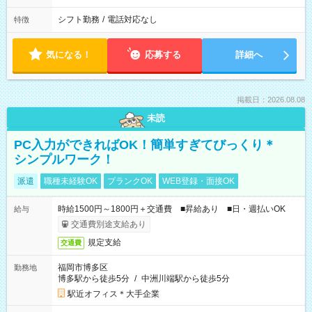
シフト勤務
/
電話対応なし
特徴
気になる！
応募する
詳細へ
掲載日：2026.08.08
未読
PC入力ができればOK！簡単すぎてびっくり＊
シンプルワーク！
派遣
職種未経験OK
ブランクOK
WEB登録・面接OK
時給1500円～1800円＋交通費 ■昇給あり ■日・週払いOK
給与
交通費別途支給あり
規定支給
交通費
福岡市博多区
勤務地
博多駅から徒歩5分
/
中洲川端駅から徒歩5分
駅近オフィス＊大手企業