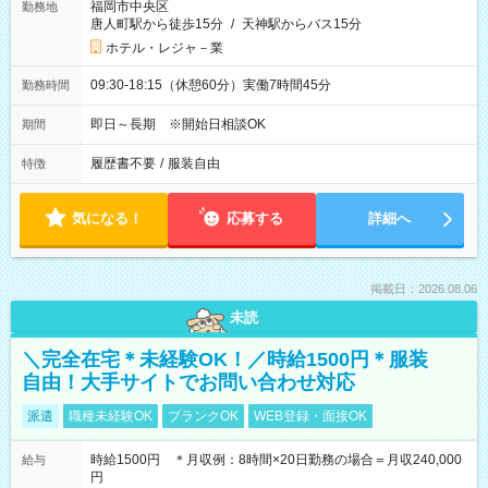
福岡市中央区
勤務地
唐人町駅から徒歩15分
/
天神駅からバス15分
ホテル・レジャ－業
09:30-18:15（休憩60分）実働7時間45分
勤務時間
即日～長期 ※開始日相談OK
期間
履歴書不要
/
服装自由
特徴
気になる！
応募する
詳細へ
掲載日：2026.08.06
未読
＼完全在宅＊未経験OK！／時給1500円＊服装
自由！大手サイトでお問い合わせ対応
派遣
職種未経験OK
ブランクOK
WEB登録・面接OK
時給1500円 ＊月収例：8時間×20日勤務の場合＝月収240,000
給与
円