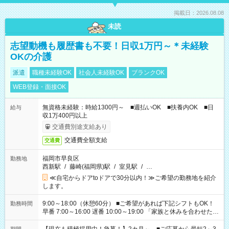
掲載日：2026.08.08
未読
志望動機も履歴書も不要！日収1万円～＊未経験
OKの介護
派遣
職種未経験OK
社会人未経験OK
ブランクOK
WEB登録・面接OK
無資格未経験：時給1300円～ ■週払いOK ■扶養内OK ■日
給与
収1万400円以上
交通費別途支給あり
交通費全額支給
交通費
福岡市早良区
勤務地
西新駅
/
藤崎(福岡県)駅
/
室見駅
/
…
≪自宅からドアtoドアで30分以内！≫ご希望の勤務地を紹介
します。
9:00～18:00（休憩60分） ■ご希望があれば下記シフトもOK！
勤務時間
早番 7:00～16:00 遅番 10:00～19:00 「家族と休みを合わせた
い」 「余裕を持って夕飯の準備がしたい」 「できれば残業はし
たくない」 など、ご希望を教えてくださいね。 ※Wワーク希望