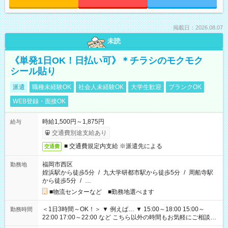
掲載日：2026.08.07
未読
《単発1日OK！日払い可》＊チラシのモクモク
シール貼り
派遣
職種未経験OK
社会人未経験OK
大学生歓迎
ブランクOK
WEB登録・面接OK
時給1,500円～1,875円
給与
交通費別途支給あり
■ 交通費規定内支給 ※派遣先による
交通費
福岡市西区
勤務地
姪浜駅から徒歩5分
/
九大学研都市駅から徒歩5分
/
周船寺駅
から徒歩5分
/
…
■物流センターなど ■勤務地選べます
＜1日3時間～OK！＞ ▼ 例えば… ▼ 15:00～18:00 15:00～
勤務時間
22:00 17:00～22:00 など こちら以外の時間もお気軽にご相談く
ださい！