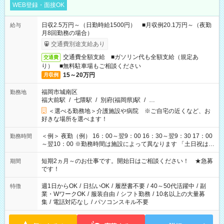
WEB登録・面接OK
日収2.5万円～（日勤時給1500円） ■月収例20.1万円～（夜勤
給与
月8回勤務の場合）
交通費別途支給あり
交通費全額支給 ■ガソリン代も全額支給（規定あ
交通費
り） ■無料駐車場もご相談ください
15～20万円
月収例
福岡市城南区
勤務地
福大前駅
/
七隈駅
/
別府(福岡県)駅
/
…
＜選べる勤務地＞介護施設や病院 ※ご自宅の近くなど、お
好きな場所を選べます！
＜例＞ 夜勤（例） 16：00～翌9：00 16：30～翌9：30 17：00
勤務時間
～翌10：00 ※勤務時間は施設によって異なります 「土日祝は休
みたい」 「しっかり稼ぎたい」 「もう少し遅い時間から始めた
い」など ご希望にあったお仕事をご案内いたします。 ※未経験
短期2ヵ月～のお仕事です。開始日はご相談ください！ ★急募
期間
の方の場合は1～2ヶ月間は日中での仕事を経験いただき、 お
です！
仕事に慣れてからの夜勤になります。 ★家庭の都合でお休みが
必要な場合も遠慮なくご相談ください。
週1日からOK
/
日払いOK
/
履歴書不要
/
40～50代活躍中
/
副
特徴
業・WワークOK
/
服装自由
/
シフト勤務
/
10名以上の大量募
集
/
電話対応なし
/
パソコンスキル不要