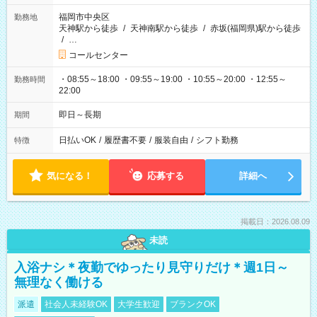
福岡市中央区
勤務地
天神駅から徒歩
/
天神南駅から徒歩
/
赤坂(福岡県)駅から徒歩
/
…
コールセンター
・08:55～18:00 ・09:55～19:00 ・10:55～20:00 ・12:55～
勤務時間
22:00
即日～長期
期間
日払いOK
/
履歴書不要
/
服装自由
/
シフト勤務
特徴
気になる！
応募する
詳細へ
掲載日：2026.08.09
未読
入浴ナシ＊夜勤でゆったり見守りだけ＊週1日～
無理なく働ける
派遣
社会人未経験OK
大学生歓迎
ブランクOK