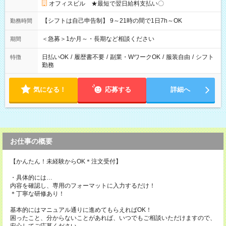
オフィスビル ★最短で翌日給料支払い〇
【シフトは自己申告制】 9～21時の間で1日7h～OK
勤務時間
＜急募＞1か月～・長期など相談ください
期間
日払いOK
/
履歴書不要
/
副業・WワークOK
/
服装自由
/
シフト
特徴
勤務
気になる！
応募する
詳細へ
お仕事の概要
【かんたん！未経験からOK＊注文受付】
・具体的には…
内容を確認し、専用のフォーマットに入力するだけ！
＊丁寧な研修あり！
基本的にはマニュアル通りに進めてもらえればOK！
困ったこと、分からないことがあれば、いつでもご相談いただけますので、