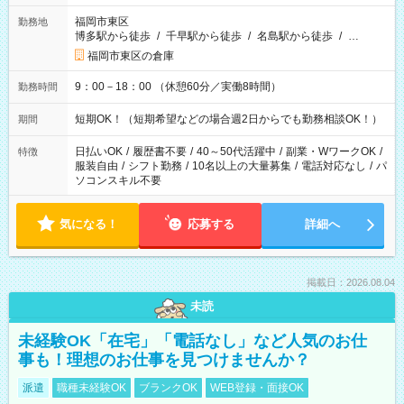
ので働いた分がすぐにもらえる！）
福岡市東区
勤務地
博多駅から徒歩
/
千早駅から徒歩
/
名島駅から徒歩
/
…
福岡市東区の倉庫
9：00－18：00 （休憩60分／実働8時間）
勤務時間
短期OK！（短期希望などの場合週2日からでも勤務相談OK！）
期間
日払いOK
/
履歴書不要
/
40～50代活躍中
/
副業・WワークOK
/
特徴
服装自由
/
シフト勤務
/
10名以上の大量募集
/
電話対応なし
/
パ
ソコンスキル不要
気になる！
応募する
詳細へ
掲載日：2026.08.04
未読
未経験OK「在宅」「電話なし」など人気のお仕
事も！理想のお仕事を見つけませんか？
派遣
職種未経験OK
ブランクOK
WEB登録・面接OK