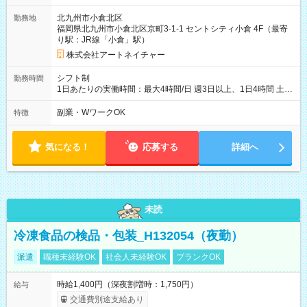
北九州市小倉北区
勤務地
福岡県北九州市小倉北区京町3-1-1 セントシティ小倉 4F（最寄
り駅：JR線「小倉」駅）
株式会社アートネイチャー
シフト制
勤務時間
1日あたりの実働時間：最大4時間/日 週3日以上、1日4時間 土曜
や日曜のお休みも応相談 16:05～20:05 「昼間のレジの仕事とW
ワークで働きたい」 「夕食後の空いている時間を有効活用した
副業・WワークOK
特徴
い」など シフトや休み希望など随時ご相談下さい♪
気になる！
応募する
詳細へ
未読
冷凍食品の検品・包装_H132054（夜勤）
派遣
職種未経験OK
社会人未経験OK
ブランクOK
時給1,400円（深夜割増時：1,750円）
給与
交通費別途支給あり