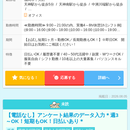
天神駅から徒歩5分
/
天神南駅から徒歩
/
中洲川端駅から徒歩
/
…
オフィス
≪勤務時間≫ 9:00～21:00の内、実働4～8h/休憩1h [シフト例]
勤務時間
□9:00～16:00 □9:00～18:00 □10:00～16:00 □10:00～19:00
□11:00～20:00 □12:00～19:00 □12:00～21:00 □16:00～21:00
□17:00～21:00 ◆勤務時間固定の相談OK ◆上記以外の勤務時間
【お試し短期1ヶ月～勤務OK／長期勤務もOK！】※即日OK 開
期間
も相談OK
始日はお気軽にご相談ください！
日払いOK
/
履歴書不要
/
40～50代活躍中
/
副業・WワークOK
/
特徴
服装自由
/
シフト勤務
/
10名以上の大量募集
/
パソコンスキル
不要
気になる！
応募する
詳細へ
掲載日：2026.08.05
未読
【電話なし】アンケート結果のデータ入力＊週3
～OK！短期もOK！日払いあり＊