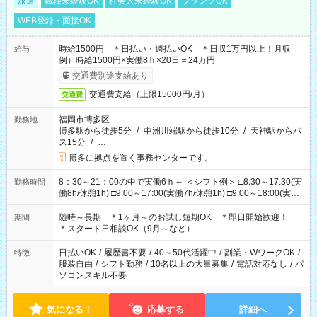
派遣
職種未経験OK
社会人未経験OK
ブランクOK
WEB登録・面接OK
時給1500円 ＊日払い・週払いOK ＊日収1万円以上！月収
給与
例）時給1500円×実働8ｈ×20日＝24万円
交通費別途支給あり
交通費支給（上限15000円/月）
交通費
福岡市博多区
勤務地
博多駅から徒歩5分
/
中洲川端駅から徒歩10分
/
天神駅からバ
ス15分
/
…
博多に拠点を置く事務センターです。
8：30～21：00の中で実働6ｈ～ ＜シフト例＞ □8:30～17:30(実
勤務時間
働8h/休憩1h) □9:00～17:00(実働7h/休憩1h) □9:00～18:00(実働
8h/休憩1h) □10:00～18:00(実働7h/休憩1h) □10:00～19:00(実働
8h/休憩1h) □11:00～20:00(実働8h/休憩1h) □14:00～21:00(実働
随時～長期 ＊1ヶ月～のお試し短期OK ＊即日開始歓迎！
期間
6h/休憩1h) ＊時間固定OK
＊スタート日相談OK（9月～など）
日払いOK
/
履歴書不要
/
40～50代活躍中
/
副業・WワークOK
/
特徴
服装自由
/
シフト勤務
/
10名以上の大量募集
/
電話対応なし
/
パ
ソコンスキル不要
気になる！
応募する
詳細へ