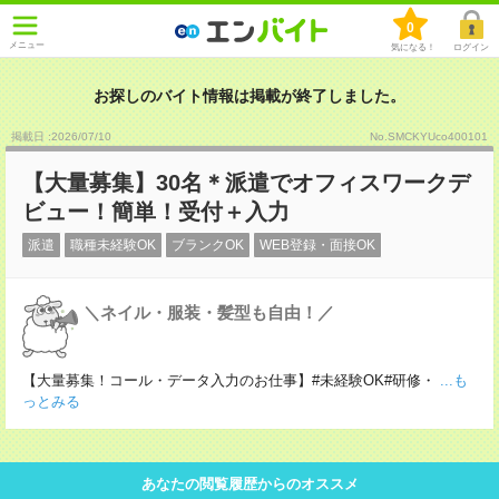
0
メニュー
気になる！
ログイン
お探しのバイト情報は掲載が終了しました。
掲載日 :2026
/
07
/
10
No.SMCKYUco400101
【大量募集】30名＊派遣でオフィスワークデ
ビュー！簡単！受付＋入力
派遣
職種未経験OK
ブランクOK
WEB登録・面接OK
＼ネイル・服装・髪型も自由！／
【大量募集！コール・データ入力のお仕事】#未経験OK#研修・
...も
っとみる
あなたの閲覧履歴からのオススメ