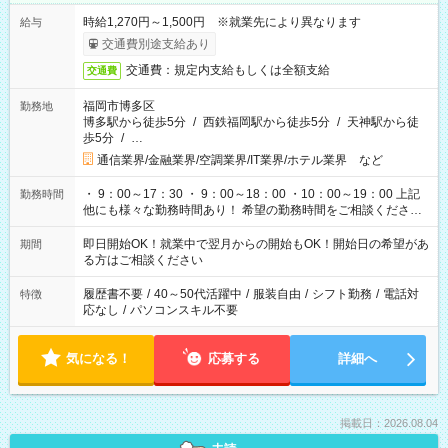
時給1,270円～1,500円 ※就業先により異なります
給与
交通費別途支給あり
交通費：規定内支給もしくは全額支給
交通費
福岡市博多区
勤務地
博多駅から徒歩5分
/
西鉄福岡駅から徒歩5分
/
天神駅から徒
歩5分
/
…
通信業界/金融業界/空調業界/IT業界/ホテル業界 など
・ 9：00～17：30 ・ 9：00～18：00 ・10：00～19：00 上記
勤務時間
他にも様々な勤務時間あり！ 希望の勤務時間をご相談ください
★高収入！夜勤希望の方には 23：00 ～ 翌9：00 etc ※夜間帯
のお仕事は、深夜割増手当あり （22：00～翌5：00は時給
即日開始OK！就業中で翌月からの開始もOK！開始日の希望があ
期間
25％UP）
る方はご相談ください
履歴書不要
/
40～50代活躍中
/
服装自由
/
シフト勤務
/
電話対
特徴
応なし
/
パソコンスキル不要
気になる！
応募する
詳細へ
掲載日：2026.08.04