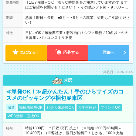
【1日7時間～OK】 様々な時間帯をご用意していますので まず
勤務時間
はご希望をお聞かせください！ ＜その他シフト例＞ 9：00～
17：00 11：00～20：00 などなど！その他のお時間もOKで
す！
急募！即日～長期 ■8月～・9月～の就業、短期もご相談くださ
期間
い！
日払いOK
/
履歴書不要
/
服装自由
/
シフト勤務
/
10名以上の大
特徴
量募集
/
パソコンスキル不要
気になる！
応募する
詳細へ
掲載日：2026.08.05
未読
≪単発OK！≫超かんたん！手のひらサイズのコ
スメのピッキングや梱包＠東区
派遣
職種未経験OK
社会人未経験OK
大学生歓迎
ブランクOK
WEB登録・面接OK
時給1300円 ＊日収1万円以上！（※時給1300円×8時間＝
給与
10,400円）（※弊社は、翌日が給料日！しかも、100％支給な