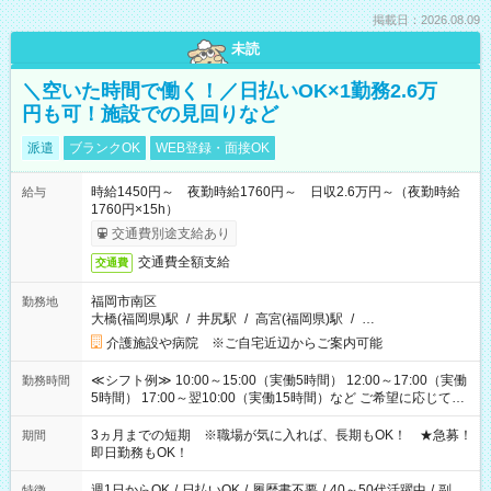
掲載日：2026.08.09
未読
＼空いた時間で働く！／日払いOK×1勤務2.6万
円も可！施設での見回りなど
派遣
ブランクOK
WEB登録・面接OK
時給1450円～ 夜勤時給1760円～ 日収2.6万円～（夜勤時給
給与
1760円×15h）
交通費別途支給あり
交通費全額支給
交通費
福岡市南区
勤務地
大橋(福岡県)駅
/
井尻駅
/
高宮(福岡県)駅
/
…
介護施設や病院 ※ご自宅近辺からご案内可能
≪シフト例≫ 10:00～15:00（実働5時間） 12:00～17:00（実働
勤務時間
5時間） 17:00～翌10:00（実働15時間）など ご希望に応じて、
働く時間は調整できます！ お気軽に担当へ相談ください！
3ヵ月までの短期 ※職場が気に入れば、長期もOK！ ★急募！
期間
即日勤務もOK！
週1日からOK
/
日払いOK
/
履歴書不要
/
40～50代活躍中
/
副
特徴