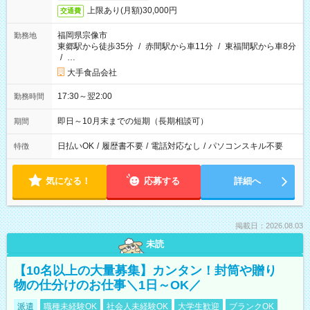
上限あり(月額)30,000円
交通費
福岡県宗像市
勤務地
東郷駅から徒歩35分
/
赤間駅から車11分
/
東福間駅から車8分
/
…
大手食品会社
17:30～翌2:00
勤務時間
即日～10月末までの短期（長期相談可）
期間
日払いOK
/
履歴書不要
/
電話対応なし
/
パソコンスキル不要
特徴
気になる！
応募する
詳細へ
掲載日：2026.08.03
未読
【10名以上の大量募集】カンタン！封筒や贈り
物の仕分けのお仕事＼1日～OK／
派遣
職種未経験OK
社会人未経験OK
大学生歓迎
ブランクOK