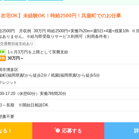
在宅OK】未経験OK！時給2500円！呉服町でのお仕事
給2500円 月収例 39万円 時給2500円×実働7h20m×週5日×4週+残業10h
はありません。※給与即受取りサービス利用可（利用条件有）
交通費別途支給あり
1ヶ月3万円を上限として実費支給
通費
30万円～
収例
岡市博多区
服町(福岡県)駅から徒歩2分
/
祇園(福岡県)駅から徒歩5分
クレジット
:00-17:20（休憩60分）実働7時間20分
日～長期 ※開始日相談OK
歴書不要
なる！
応募する
詳