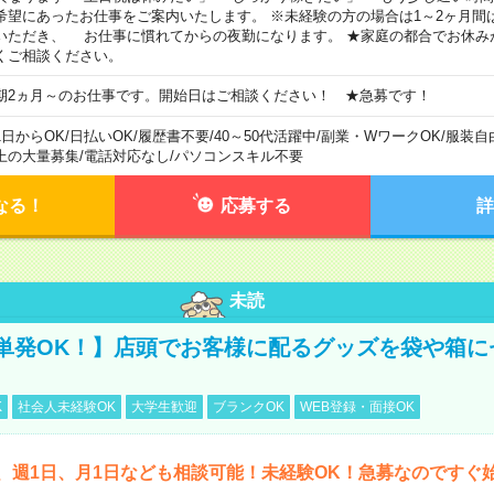
希望にあったお仕事をご案内いたします。 ※未経験の方の場合は1～2ヶ月間
いただき、 お仕事に慣れてからの夜勤になります。 ★家庭の都合でお休み
くご相談ください。
期2ヵ月～のお仕事です。開始日はご相談ください！ ★急募です！
1日からOK
/
日払いOK
/
履歴書不要
/
40～50代活躍中
/
副業・WワークOK
/
服装自
上の大量募集
/
電話対応なし
/
パソコンスキル不要
なる！
応募する
詳
未読
単発OK！】店頭でお客様に配るグッズを袋や箱に
K
社会人未経験OK
大学生歓迎
ブランクOK
WEB登録・面接OK
、週1日、月1日なども相談可能！未経験OK！急募なのですぐ