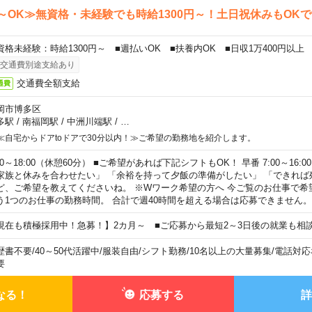
～OK≫無資格・未経験でも時給1300円～！土日祝休みもOK
資格未経験：時給1300円～ ■週払いOK ■扶養内OK ■日収1万400円以上
交通費別途支給あり
交通費全額支給
通費
岡市博多区
多駅
/
南福岡駅
/
中洲川端駅
/
…
≪自宅からドアtoドアで30分以内！≫ご希望の勤務地を紹介します。
00～18:00（休憩60分） ■ご希望があれば下記シフトもOK！ 早番 7:00～16:00 遅
家族と休みを合わせたい」 「余裕を持って夕飯の準備がしたい」 「できれば
ど、ご希望を教えてくださいね。 ※Wワーク希望の方へ 今ご覧のお仕事で希
う1つのお仕事の勤務時間。 合計で週40時間を超える場合は応募できません。
現在も積極採用中！急募！】2カ月～ ■ご応募から最短2～3日後の就業も相
歴書不要
/
40～50代活躍中
/
服装自由
/
シフト勤務
/
10名以上の大量募集
/
電話対応
要
なる！
応募する
詳