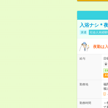
入浴ナシ＊夜
派遣
社会人未経験
夜勤は
日
給与
交
月
福
勤務地
福
＜
勤務時間
て