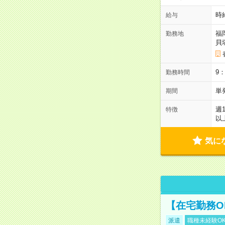
時
給与
福
勤務地
貝
9
勤務時間
単
期間
週
特徴
以
気に
【在宅勤務O
派遣
職種未経験O