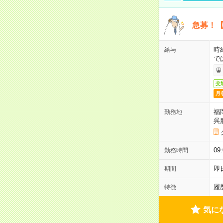
急募！【
時
給与
で
交
月
福
勤務地
呉
09
勤務時間
即
期間
履
特徴
気に