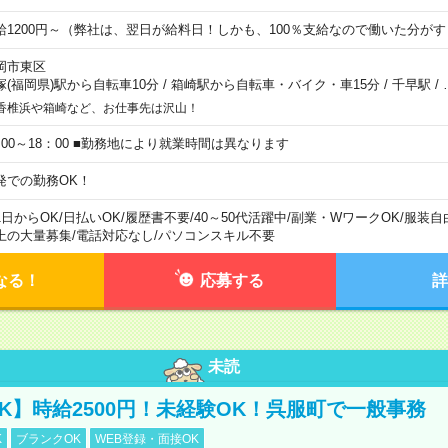
給1200円～（弊社は、翌日が給料日！しかも、100％支給なので働いた分が
岡市東区
塚(福岡県)駅から自転車10分
/
箱崎駅から自転車・バイク・車15分
/
千早駅
/
香椎浜や箱崎など、お仕事先は沢山！
：00～18：00 ■勤務地により就業時間は異なります
発での勤務OK！
1日からOK
/
日払いOK
/
履歴書不要
/
40～50代活躍中
/
副業・WワークOK
/
服装自
上の大量募集
/
電話対応なし
/
パソコンスキル不要
なる！
応募する
詳
未読
K】時給2500円！未経験OK！呉服町で一般事務
K
ブランクOK
WEB登録・面接OK