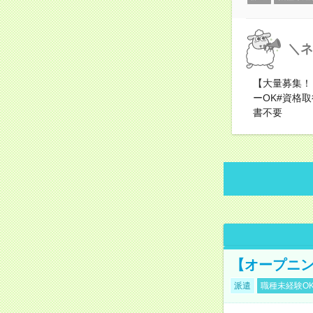
＼ネ
【大量募集！
ーOK#資格
書不要
【オープニン
派遣
職種未経験O