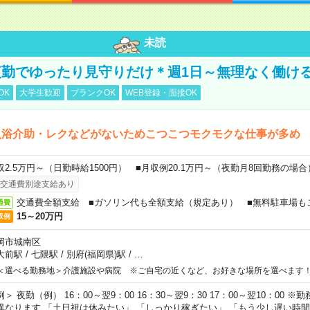
未読
勤でゆったり見守りだけ＊週1日～無理なく働け
OK
大学生歓迎
ブランクOK
WEB登録・面接OK
入浴介助・レクなどがないためこつこつモクモクな仕事が多め
収2.5万円～（日勤時給1500円） ■月収例20.1万円～（夜勤月8回勤務の場合
交通費別途支給あり
交通費全額支給 ■ガソリン代も全額支給（規定あり） ■無料駐車場も
通費
15～20万円
収例
岡市城南区
大前駅
/
七隈駅
/
別府(福岡県)駅
/
…
＜選べる勤務地＞介護施設や病院 ※ご自宅の近くなど、お好きな場所を選べます
例＞ 夜勤（例） 16：00～翌9：00 16：30～翌9：30 17：00～翌10：00
異なります 「土日祝は休みたい」 「しっかり稼ぎたい」 「もう少し遅い時