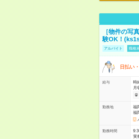
［物件の写真
験OK！(ks1s
アルバイト
職種未
日払い・
時給
給与
月
福
勤務地
福
9:
勤務時間
実