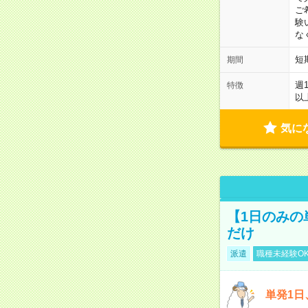
ご
験
な
短
期間
週
特徴
以
気に
【1日のみの
だけ
派遣
職種未経験O
単発1日