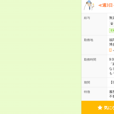
≪週3日
無
給与
交
福
勤務地
博
9:
勤務時間
「
な
も
【
期間
履
特徴
不
気に