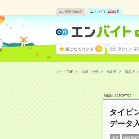
エン派遣
7424
件
エン バイト
12362
件
0
気になるリスト
保存した希
バイトTOP
九州・沖縄
福岡県
博多区
掲載日 :
2026
/
07
/
10
タイピ
データ
派遣
職種未経