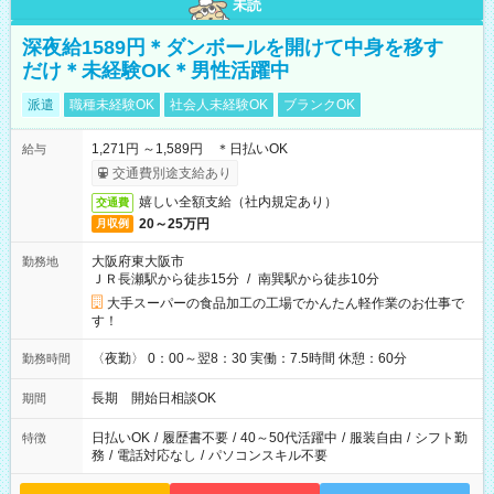
未読
深夜給1589円＊ダンボールを開けて中身を移す
だけ＊未経験OK＊男性活躍中
派遣
職種未経験OK
社会人未経験OK
ブランクOK
1,271円 ～1,589円 ＊日払いOK
給与
交通費別途支給あり
嬉しい全額支給（社内規定あり）
交通費
20～25万円
月収例
大阪府東大阪市
勤務地
ＪＲ長瀬駅から徒歩15分
/
南巽駅から徒歩10分
大手スーパーの食品加工の工場でかんたん軽作業のお仕事で
す！
〈夜勤〉 0：00～翌8：30 実働：7.5時間 休憩：60分
勤務時間
長期 開始日相談OK
期間
日払いOK
/
履歴書不要
/
40～50代活躍中
/
服装自由
/
シフト勤
特徴
務
/
電話対応なし
/
パソコンスキル不要