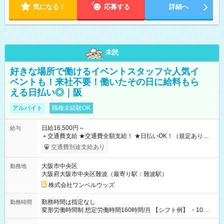
気になる！
応募する
詳細へ
未読
好きな場所で働けるイベントスタッフ☆人気イ
ベントも！来社不要！働いたその日に給料もら
える日払い◎｜阪
アルバイト
職種未経験OK
日給16,500円～
給与
＋交通費支給 ★交通費全額支給！ ★日払いOK！（規定あり） ┗
働いたその日に現金GET♪ お仕事後はコンビニATMから 日払
交通費別途支給あり
い分を引き落とせます！ 【試用期間】試用期間なし
大阪市中央区
勤務地
大阪府大阪市中央区難波（最寄り駅：難波駅）
株式会社ワンベルウッズ
勤務時間は指定なし
勤務時間
変形労働時間制 想定労働時間160時間/月 【シフト例】 ・10：
00～20：00