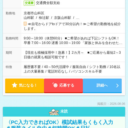
交通費全額支給
交通費
京都市山科区
勤務地
山科駅
/
椥辻駅
/
京阪山科駅
/
…
≪自宅からドアtoドアで30分以内！≫ご希望の勤務地を紹介
します。
9:00～18:00（休憩60分） ■ご希望があれば下記シフトもOK！
勤務時間
早番 7:00～16:00 遅番 10:00～19:00 「家族と休みを合わせた
い」 「余裕を持って夕飯の準備がしたい」 「できれば残業はし
たくない」 など、ご希望を教えてくださいね。 ※Wワーク希望
【現在も積極採用中！急募！】2カ月～ ■ご応募から最短2～3
期間
の方へ 今ご覧のお仕事で希望する勤務時間と、もう1つのお仕事
日後の就業も相談可能です！
の勤務時間。 合計で週40時間を超える場合は応募できません。
履歴書不要
/
40～50代活躍中
/
服装自由
/
シフト勤務
/
10名以
特徴
上の大量募集
/
電話対応なし
/
パソコンスキル不要
気になる！
応募する
詳細へ
掲載日：2026.08.06
未読
〈PC入力できればOK〉模試結果もくもく入力