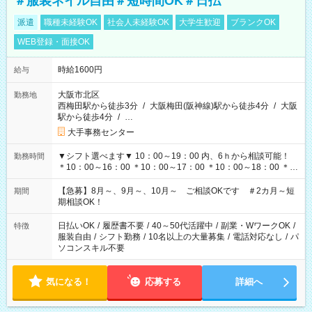
＃服装ネイル自由＃短時間OK＃日払
派遣
職種未経験OK
社会人未経験OK
大学生歓迎
ブランクOK
WEB登録・面接OK
時給1600円
給与
大阪市北区
勤務地
西梅田駅から徒歩3分
/
大阪梅田(阪神線)駅から徒歩4分
/
大阪
駅から徒歩4分
/
…
大手事務センター
▼シフト選べます▼ 10：00～19：00 内、6ｈから相談可能！
勤務時間
＊10：00～16：00 ＊10：00～17：00 ＊10：00～18：00 ＊
11：00～19：00 ＊12：00～19：00 ＊13：00～19：00
【急募】8月～、9月～、10月～ ご相談OKです ＃2カ月～短
期間
期相談OK！
日払いOK
/
履歴書不要
/
40～50代活躍中
/
副業・WワークOK
/
特徴
服装自由
/
シフト勤務
/
10名以上の大量募集
/
電話対応なし
/
パ
ソコンスキル不要
気になる！
応募する
詳細へ