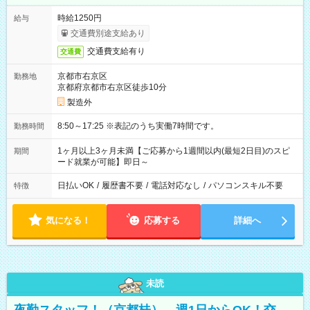
時給1250円
給与
交通費別途支給あり
交通費支給有り
交通費
京都市右京区
勤務地
京都府京都市右京区徒歩10分
製造外
8:50～17:25 ※表記のうち実働7時間です。
勤務時間
1ヶ月以上3ヶ月未満【ご応募から1週間以内(最短2日目)のスピ
期間
ード就業が可能】即日～
日払いOK
/
履歴書不要
/
電話対応なし
/
パソコンスキル不要
特徴
気になる！
応募する
詳細へ
未読