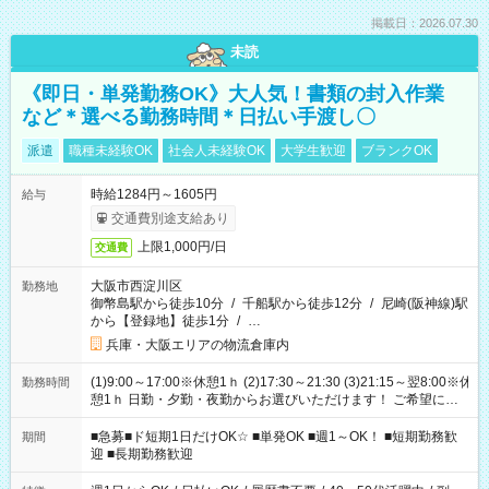
掲載日：2026.07.30
未読
《即日・単発勤務OK》大人気！書類の封入作業
など＊選べる勤務時間＊日払い手渡し〇
派遣
職種未経験OK
社会人未経験OK
大学生歓迎
ブランクOK
時給1284円～1605円
給与
交通費別途支給あり
上限1,000円/日
交通費
大阪市西淀川区
勤務地
御幣島駅から徒歩10分
/
千船駅から徒歩12分
/
尼崎(阪神線)駅
から【登録地】徒歩1分
/
…
兵庫・大阪エリアの物流倉庫内
(1)9:00～17:00※休憩1ｈ (2)17:30～21:30 (3)21:15～翌8:00※休
勤務時間
憩1ｈ 日勤・夕勤・夜勤からお選びいただけます！ ご希望に合
わせて働けるお仕事です(*^^*) 【その他選べる勤務時間】 8-17
時/9-17時/9-18時/10-18時/11-21時/18-22時/20-翌4時/21-翌5
■急募■ド短期1日だけOK☆ ■単発OK ■週1～OK！ ■短期勤務歓
期間
時/22-翌6時/0-翌8時 ご自身のご都合で選んで頂ける完全自由シ
迎 ■長期勤務歓迎
フト！