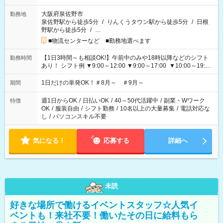
大阪府泉佐野市
勤務地
泉佐野駅から徒歩5分
/
りんくうタウン駅から徒歩5分
/
日根
野駅から徒歩5分
/
…
■物流センターなど ■勤務地選べます
【1日3時間～も相談OK!】午前中のみや18時以降などのシフト
勤務時間
あり！ シフト例 ▼9:00～12:00 ▼9:00～17:00 ▼10:00～19:00
▼18:00～21:00
1日だけの単発OK！＃8月～ ＃9月～
期間
週1日からOK
/
日払いOK
/
40～50代活躍中
/
副業・Wワーク
特徴
OK
/
服装自由
/
シフト勤務
/
10名以上の大量募集
/
電話対応な
し
/
パソコンスキル不要
気になる！
応募する
詳細へ
未読
好きな場所で働けるイベントスタッフ☆人気イ
ベントも！来社不要！働いたその日に給料もら