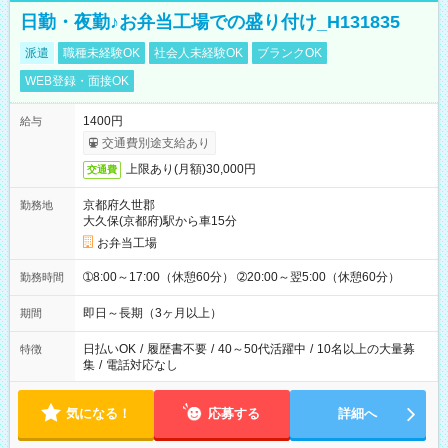
日勤・夜勤♪お弁当工場での盛り付け_H131835
派遣
職種未経験OK
社会人未経験OK
ブランクOK
WEB登録・面接OK
1400円
給与
交通費別途支給あり
上限あり(月額)30,000円
交通費
京都府久世郡
勤務地
大久保(京都府)駅から車15分
お弁当工場
➀8:00～17:00（休憩60分） ➁20:00～翌5:00（休憩60分）
勤務時間
即日～長期（3ヶ月以上）
期間
日払いOK
/
履歴書不要
/
40～50代活躍中
/
10名以上の大量募
特徴
集
/
電話対応なし
気になる！
応募する
詳細へ