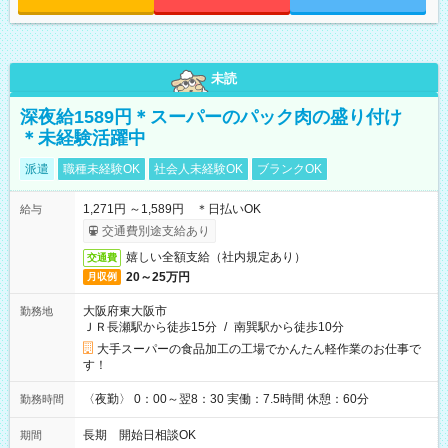
未読
深夜給1589円＊スーパーのパック肉の盛り付け
＊未経験活躍中
派遣
職種未経験OK
社会人未経験OK
ブランクOK
1,271円 ～1,589円 ＊日払いOK
給与
交通費別途支給あり
嬉しい全額支給（社内規定あり）
交通費
20～25万円
月収例
大阪府東大阪市
勤務地
ＪＲ長瀬駅から徒歩15分
/
南巽駅から徒歩10分
大手スーパーの食品加工の工場でかんたん軽作業のお仕事で
す！
〈夜勤〉 0：00～翌8：30 実働：7.5時間 休憩：60分
勤務時間
長期 開始日相談OK
期間