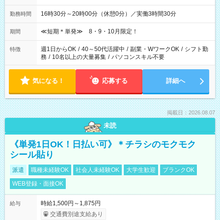
16時30分～20時00分（休憩0分）／実働3時間30分
勤務時間
≪短期＊単発≫ 8・9・10月限定！
期間
週1日からOK
/
40～50代活躍中
/
副業・WワークOK
/
シフト勤
特徴
務
/
10名以上の大量募集
/
パソコンスキル不要
気になる！
応募する
詳細へ
掲載日：2026.08.07
未読
《単発1日OK！日払い可》＊チラシのモクモク
シール貼り
派遣
職種未経験OK
社会人未経験OK
大学生歓迎
ブランクOK
WEB登録・面接OK
時給1,500円～1,875円
給与
交通費別途支給あり