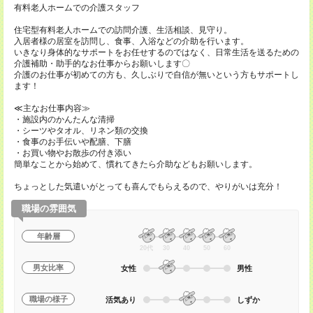
有料老人ホームでの介護スタッフ
住宅型有料老人ホームでの訪問介護、生活相談、見守り。
入居者様の居室を訪問し、食事、入浴などの介助を行います。
いきなり身体的なサポートをお任せするのではなく、日常生活を送るための
介護補助・助手的なお仕事からお願いします〇
介護のお仕事が初めての方も、久しぶりで自信が無いという方もサポートし
ます！
≪主なお仕事内容≫
・施設内のかんたんな清掃
・シーツやタオル、リネン類の交換
・食事のお手伝いや配膳、下膳
・お買い物やお散歩の付き添い
簡単なことから始めて、慣れてきたら介助などもお願いします。
ちょっとした気遣いがとっても喜んでもらえるので、やりがいは充分！
職場の雰囲気
年齢層
20代
30
40
50
60
男女比率
女性
男性
職場の様子
活気あり
しずか