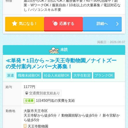
週1日からOK
/
日払いOK
/
履歴書不要
/
40～50代活躍中
/
副
特徴
業・WワークOK
/
服装自由
/
10名以上の大量募集
/
電話対応な
し
/
パソコンスキル不要
気になる！
応募する
詳細へ
掲載日：2026.08.07
未読
≪単発＊1日から～≫天王寺動物園／ナイトズー
の受付案内メンバー大募集！
派遣
職種未経験OK
社会人未経験OK
大学生歓迎
ブランクOK
1177円
給与
交通費別途支給あり
1日450円迄の実費を支給
交通費
大阪市天王寺区
勤務地
天王寺駅から徒歩5分
/
動物園前駅から徒歩5分
/
新今宮駅か
ら徒歩5分
天王寺動物園