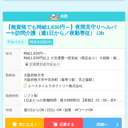
未読
【無資格でも時給1,830円～】夜間見守りヘルパ
ー✨訪問介護（週1日から／夜勤専従） /Jb
アルバイト
職種未経験OK
時給1,830円～
給与
時給1,830円以上 ※交通費一部支給（既定あり） ※経験・能力を
考慮して決定します 【収入例】 週1回勤務の場合：1,830円×8時
交通費別途支給あり
間×4回=5万8,560円 週3回勤務の場合：1,830円×8時間×12回
=17万5,680円 【試用期間】試用期間あり 試用期間の長さ：2ヶ
大阪府枚方市
勤務地
月 ※ 雇用形態と給与に、本採用時と異なる部分があります。 雇
大阪府枚方市中宮本町（最寄り駅：宮之阪駅）
用形態：本採用時と同じです。 給与：時給 1,610円以上
ユースタイルラボラトリー株式会社
シフト制
勤務時間
1日あたりの実働時間：最大8時間/日 【夜勤】 22：00～翌9：
00 ※週1日～OK ／ 夜勤専従 ＊＊ 勤務時間例 ＊＊ ■22時か
ら翌7時 ■23時から翌8時 ■24時から翌9時 など ※上記の時間
週1日からOK / 日払いOK / 副業・WワークOK
特徴
内で8時間勤務（休憩1時間）ご利用者様により、時間は異なり
ます。 ※曜日固定（毎週同じ曜日での勤務となります）
気になる！
応募する
詳細へ