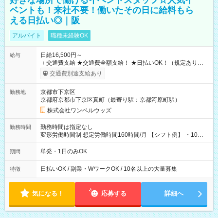
好きな場所で働けるイベントスタッフ☆人気イ
ベントも！来社不要！働いたその日に給料もら
える日払い◎｜阪
アルバイト
職種未経験OK
日給16,500円～
給与
＋交通費支給 ★交通費全額支給！ ★日払いOK！（規定あり） ┗
働いたその日に現金GET♪ お仕事後はコンビニATMから 日払
交通費別途支給あり
い分を引き落とせます！ 【試用期間】試用期間なし
京都市下京区
勤務地
京都府京都市下京区真町（最寄り駅：京都河原町駅）
株式会社ワンベルウッズ
勤務時間は指定なし
勤務時間
変形労働時間制 想定労働時間160時間/月 【シフト例】 ・10：
00～20：00
単発・1日のみOK
期間
日払いOK / 副業・WワークOK / 10名以上の大量募集
特徴
気になる！
応募する
詳細へ