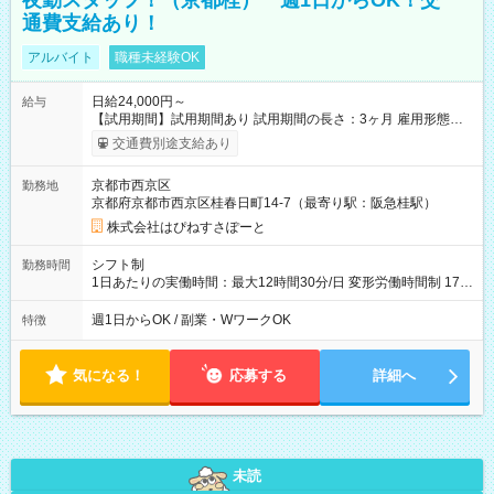
夜勤スタッフ！（京都桂） 週1日からOK！交
通費支給あり！
アルバイト
職種未経験OK
日給24,000円～
給与
【試用期間】試用期間あり 試用期間の長さ：3ヶ月 雇用形態、
給与は本採用時と同じです。
交通費別途支給あり
京都市西京区
勤務地
京都府京都市西京区桂春日町14-7（最寄り駅：阪急桂駅）
株式会社はぴねすさぽーと
シフト制
勤務時間
1日あたりの実働時間：最大12時間30分/日 変形労働時間制 17：
00～翌9：00（休憩時間3.5時間) 一日の実働時間：12.5時間 想
定労働時間：37.5時間/週 ＊曜日相談：可 ＊労働日数相談：可
週1日からOK / 副業・WワークOK
特徴
気になる！
応募する
詳細へ
未読