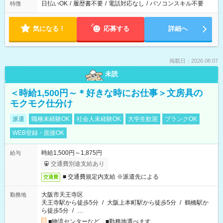
日払いOK
/
履歴書不要
/
電話対応なし
/
パソコンスキル不要
特徴
気になる！
応募する
詳細へ
掲載日：2026.08.07
未読
＜時給1,500円～＊好きな時にお仕事＞文房具の
モクモク仕分け
派遣
職種未経験OK
社会人未経験OK
大学生歓迎
ブランクOK
WEB登録・面接OK
時給1,500円～1,875円
給与
交通費別途支給あり
■ 交通費規定内支給 ※派遣先による
交通費
大阪市天王寺区
勤務地
天王寺駅から徒歩5分
/
大阪上本町駅から徒歩5分
/
鶴橋駅か
ら徒歩5分
/
…
■物流センターなど ■勤務地選べます