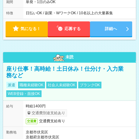
単発・1日のみOK
期間
日払いOK / 副業・WワークOK / 10名以上の大量募集
特徴
気になる！
応募する
詳細へ
未読
座り仕事！高時給！土日休み！仕分け・入力業
務など
派遣
職種未経験OK
社会人未経験OK
ブランクOK
WEB登録・面接OK
時給1400円
給与
交通費別途支給あり
交通費支給有り
交通費
京都市伏見区
勤務地
京都府京都市伏見区