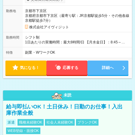
京都市下京区
勤務地
京都府京都市下京区（最寄り駅：JR京都駅徒歩5分・その他各線
京都駅徒歩7分）
株式会社アイヴィジット
シフト制
勤務時間
1日あたりの実働時間：最大8時間/日 【月水金日】：8:45～
16:30 【火木】：8:45～19:00 週3日～OK、シフト制 ※扶養内
勤務OK ※月1回～2回程度、日曜日出勤をお願いします。 ※時間
副業・WワークOK
特徴
内にて5時間～のシフト組み合わせ※固定シフトではございませ
ん。
気になる！
応募する
詳細へ
未読
給与即払いOK！土日休み！日勤のお仕事！入出
庫作業全般
派遣
職種未経験OK
社会人未経験OK
ブランクOK
WEB登録・面接OK