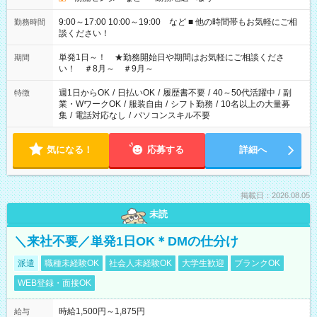
9:00～17:00 10:00～19:00 など ■ 他の時間帯もお気軽にご相
勤務時間
談ください！
単発1日～！ ★勤務開始日や期間はお気軽にご相談くださ
期間
い！ ＃8月～ ＃9月～
週1日からOK
/
日払いOK
/
履歴書不要
/
40～50代活躍中
/
副
特徴
業・WワークOK
/
服装自由
/
シフト勤務
/
10名以上の大量募
集
/
電話対応なし
/
パソコンスキル不要
気になる！
応募する
詳細へ
掲載日：2026.08.05
未読
＼来社不要／単発1日OK＊DMの仕分け
派遣
職種未経験OK
社会人未経験OK
大学生歓迎
ブランクOK
WEB登録・面接OK
時給1,500円～1,875円
給与