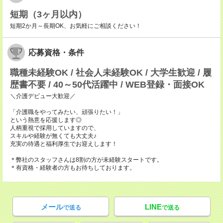
短期（3ヶ月以内）
短期2か月～長期OK、お気軽にご相談ください！
応募資格・条件
職種未経験OK / 社会人未経験OK / 大学生歓迎 / 履
歴書不要 / 40～50代活躍中 / WEB登録・面接OK
＼介護デビュー大歓迎／
「介護職をやってみたい、頑張りたい！」
という熱意を応援します◎
人柄重視で採用していますので、
スキルや経験が無くても大丈夫♪
充実の待遇と福利厚生でお迎えします！
＊弊社のスタッフさんは8割の方が未経験スタートです。
＊有資格・経験者の方もお待ちしております。
メール
LINE
で送る
で送る