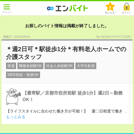
0
メニュー
気になる！
ログイン
お探しのバイト情報は掲載が終了しました。
掲載日 :2026
/
08
/
04
No.NCKKKYT-KYT13335
＊週2日可＊駅徒歩1分＊有料老人ホームでの
介護スタッフ
派遣
職種未経験OK
社会人未経験OK
大学生歓迎
WEB登録・面接OK
【最寄駅／京都市役所前駅 徒歩1分】週2日～勤務
OK！
【ライフスタイルに合わせた働き方が可能！】 週〇日程度で働き
...
もっとみる