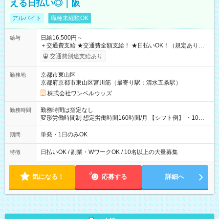
える日払い◎｜阪
アルバイト
職種未経験OK
日給16,500円～
給与
＋交通費支給 ★交通費全額支給！ ★日払いOK！（規定あり） ┗
働いたその日に現金GET♪ お仕事後はコンビニATMから 日払
交通費別途支給あり
い分を引き落とせます！ 【試用期間】試用期間なし
京都市東山区
勤務地
京都府京都市東山区宮川筋（最寄り駅：清水五条駅）
株式会社ワンベルウッズ
勤務時間は指定なし
勤務時間
変形労働時間制 想定労働時間160時間/月 【シフト例】 ・10：
00～20：00
単発・1日のみOK
期間
日払いOK / 副業・WワークOK / 10名以上の大量募集
特徴
気になる！
応募する
詳細へ