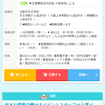
■ 交通費規定内支給 ※派遣先による
交通費
大阪市天王寺区
勤務地
天王寺駅から徒歩5分
/
大阪上本町駅から徒歩5分
/
鶴橋駅か
ら徒歩5分
/
…
■物流センターなど ■勤務地選べます
＜1日3時間～OK！＞ ▼ 例えば… ▼ 15:00～18:00 15:00～
勤務時間
22:00 17:00～22:00 など こちら以外の時間もお気軽にご相談く
ださい！
単発1日～！ ★勤務開始日や期間はお気軽にご相談くださ
期間
い！ ＃8月～ ＃9月～
週1日からOK
/
日払いOK
/
履歴書不要
/
40～50代活躍中
/
副
特徴
業・WワークOK
/
服装自由
/
シフト勤務
/
10名以上の大量募
集
/
電話対応なし
/
パソコンスキル不要
気になる！
応募する
詳細へ
未読