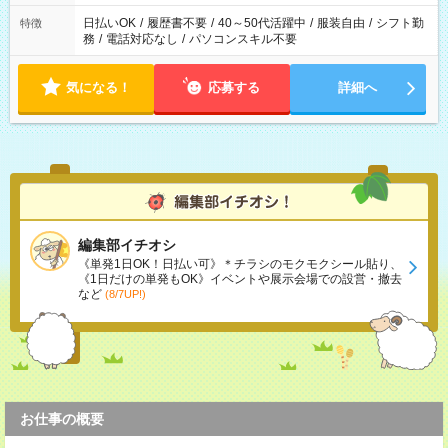
日払いOK
/
履歴書不要
/
40～50代活躍中
/
服装自由
/
シフト勤
特徴
務
/
電話対応なし
/
パソコンスキル不要
気になる！
応募する
詳細へ
編集部イチオシ
《単発1日OK！日払い可》＊チラシのモクモクシール貼り、
《1日だけの単発もOK》イベントや展示会場での設営・撤去
など
(8/7UP!)
お仕事の概要