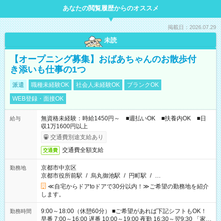
あなたの閲覧履歴からのオススメ
掲載日：2026.07.29
未読
【オープニング募集】おばあちゃんのお散歩付
き添いも仕事の1つ
派遣
職種未経験OK
社会人未経験OK
ブランクOK
WEB登録・面接OK
無資格未経験：時給1450円～ ■週払いOK ■扶養内OK ■日
給与
収1万1600円以上
交通費別途支給あり
交通費全額支給
交通費
京都市中京区
勤務地
京都市役所前駅
/
烏丸御池駅
/
円町駅
/
…
≪自宅からドアtoドアで30分以内！≫ご希望の勤務地を紹介
します。
9:00～18:00（休憩60分） ■ご希望があれば下記シフトもOK！
勤務時間
早番 7:00～16:00 遅番 10:00～19:00 夜勤 16:30～翌9:30 「家族