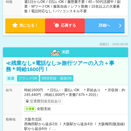
週1日からOK
/
日払いOK
/
履歴書不要
/
40～50代活躍中
/
副
特徴
業・WワークOK
/
服装自由
/
シフト勤務
/
10名以上の大量募
集
/
電話対応なし
/
パソコンスキル不要
気になる！
応募する
詳細へ
掲載日：2026.08.06
未読
≪残業なし×電話なし≫旅行ツアーの入力＋事
務＊時給1600円！
派遣
ブランクOK
WEB登録・面接OK
時給1600円 ＊日払い・週払いOK ＊昇給あり ＊月収例：約
給与
245,440円 （時給1,600円 × 実働7.67h × 20日）
交通費別途支給あり
全額支給
交通費
大阪市北区
勤務地
西梅田駅から徒歩2分
/
大阪駅から徒歩4分
/
大阪梅田(阪急線)
駅から徒歩6分
/
…