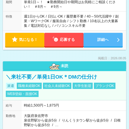
単発1日～！ ★勤務開始日や期間はお気軽にご相談くださ
期間
い！ ＃8月～ ＃9月～
週1日からOK
/
日払いOK
/
履歴書不要
/
40～50代活躍中
/
副
特徴
業・WワークOK
/
服装自由
/
シフト勤務
/
10名以上の大量募
集
/
電話対応なし
/
パソコンスキル不要
気になる！
応募する
詳細へ
掲載日：2026.08.05
未読
＼来社不要／単発1日OK＊DMの仕分け
派遣
職種未経験OK
社会人未経験OK
大学生歓迎
ブランクOK
WEB登録・面接OK
時給1,500円～1,875円
給与
大阪府泉佐野市
勤務地
泉佐野駅から徒歩5分
/
りんくうタウン駅から徒歩5分
/
日根
野駅から徒歩5分
/
…