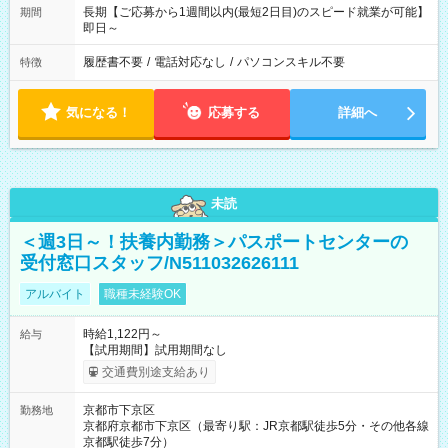
長期【ご応募から1週間以内(最短2日目)のスピード就業が可能】
期間
即日～
履歴書不要
/
電話対応なし
/
パソコンスキル不要
特徴
気になる！
応募する
詳細へ
未読
＜週3日～！扶養内勤務＞パスポートセンターの
受付窓口スタッフ/N511032626111
アルバイト
職種未経験OK
時給1,122円～
給与
【試用期間】試用期間なし
交通費別途支給あり
京都市下京区
勤務地
京都府京都市下京区（最寄り駅：JR京都駅徒歩5分・その他各線
京都駅徒歩7分）