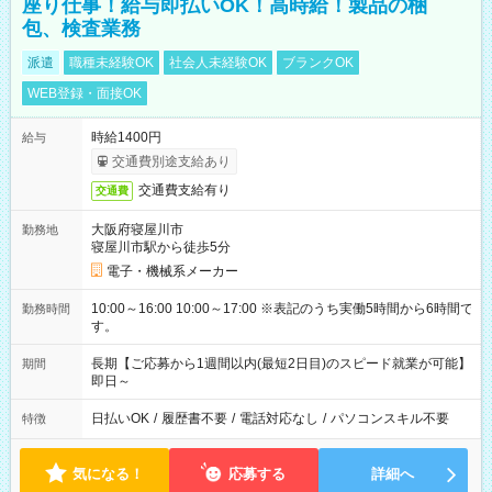
座り仕事！給与即払いOK！高時給！製品の梱
包、検査業務
派遣
職種未経験OK
社会人未経験OK
ブランクOK
WEB登録・面接OK
時給1400円
給与
交通費別途支給あり
交通費支給有り
交通費
大阪府寝屋川市
勤務地
寝屋川市駅から徒歩5分
電子・機械系メーカー
10:00～16:00 10:00～17:00 ※表記のうち実働5時間から6時間で
勤務時間
す。
長期【ご応募から1週間以内(最短2日目)のスピード就業が可能】
期間
即日～
日払いOK
/
履歴書不要
/
電話対応なし
/
パソコンスキル不要
特徴
気になる！
応募する
詳細へ