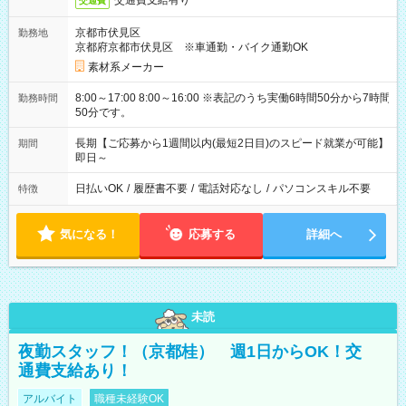
交通費支給有り
交通費
京都市伏見区
勤務地
京都府京都市伏見区 ※車通勤・バイク通勤OK
素材系メーカー
8:00～17:00 8:00～16:00 ※表記のうち実働6時間50分から7時間
勤務時間
50分です。
長期【ご応募から1週間以内(最短2日目)のスピード就業が可能】
期間
即日～
日払いOK
/
履歴書不要
/
電話対応なし
/
パソコンスキル不要
特徴
気になる！
応募する
詳細へ
未読
夜勤スタッフ！（京都桂） 週1日からOK！交
通費支給あり！
アルバイト
職種未経験OK