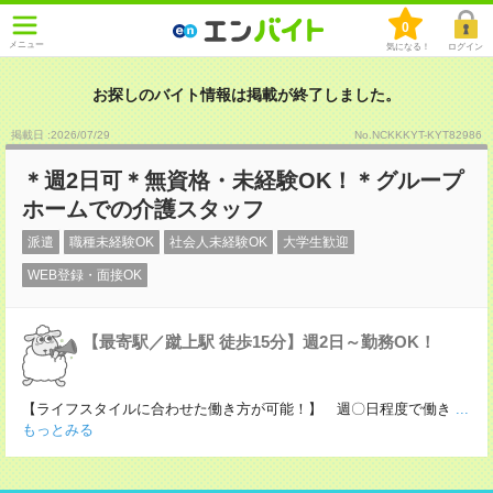
0
メニュー
気になる！
ログイン
お探しのバイト情報は掲載が終了しました。
掲載日 :2026
/
07
/
29
No.NCKKKYT-KYT82986
＊週2日可＊無資格・未経験OK！＊グループ
ホームでの介護スタッフ
派遣
職種未経験OK
社会人未経験OK
大学生歓迎
WEB登録・面接OK
【最寄駅／蹴上駅 徒歩15分】週2日～勤務OK！
【ライフスタイルに合わせた働き方が可能！】 週〇日程度で働き
...
もっとみる