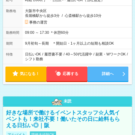
時給 2000円 ＊日払い・週払いOK（当社規定）
給与
大阪市中央区
勤務地
長堀橋駅から徒歩3分
/
心斎橋駅から徒歩10分
事務の運営
09:00 ～ 17:30 ＊休憩60分
勤務時間
9月初旬～長期 ＊開始日・1ヶ月以上の短期も相談OK
期間
日払いOK
/
履歴書不要
/
40～50代活躍中
/
副業・WワークOK
/
特徴
シフト勤務
気になる！
応募する
詳細へ
未読
好きな場所で働けるイベントスタッフ☆人気イ
ベントも！来社不要！働いたその日に給料もら
える日払い◎｜阪
アルバイト
職種未経験OK