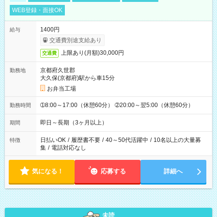
WEB登録・面接OK
1400円
給与
交通費別途支給あり
上限あり(月額)30,000円
交通費
京都府久世郡
勤務地
大久保(京都府)駅から車15分
お弁当工場
➀8:00～17:00（休憩60分） ➁20:00～翌5:00（休憩60分）
勤務時間
即日～長期（3ヶ月以上）
期間
日払いOK
/
履歴書不要
/
40～50代活躍中
/
10名以上の大量募
特徴
集
/
電話対応なし
気になる！
応募する
詳細へ
未読