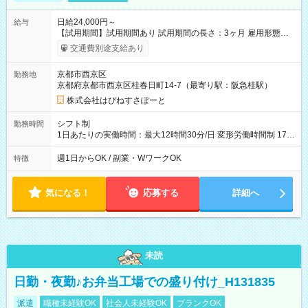
日給24,000円～
給与
【試用期間】試用期間あり 試用期間の長さ：3ヶ月 雇用形態、
給与は本採用時と同じです。
交通費別途支給あり
京都市西京区
勤務地
京都府京都市西京区桂春日町14-7（最寄り駅：阪急桂駅）
株式会社はぴねすさぽーと
シフト制
勤務時間
1日あたりの実働時間：最大12時間30分/日 変形労働時間制 17：
00～翌9：00（休憩時間3.5時間) 一日の実働時間：12.5時間 想
定労働時間：37.5時間/週 ＊曜日相談：可 ＊労働日数相談：可
週1日からOK / 副業・WワークOK
特徴
気になる！
応募する
詳細へ
未読
日勤・夜勤♪お弁当工場での盛り付け_H131835
派遣
職種未経験OK
社会人未経験OK
ブランクOK