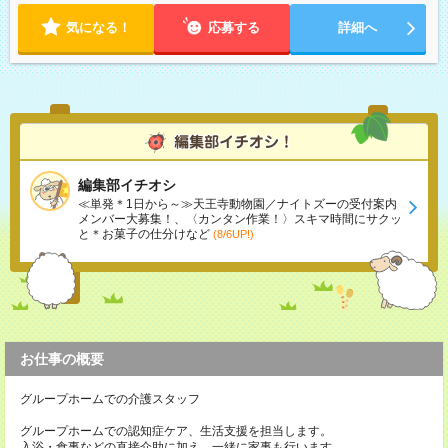
気になる！
応募する
詳細へ
編集部イチオシ
≪単発＊1日から～≫天王寺動物園／ナイトズーの受付案内
メンバー大募集！、〈カンタン作業！〉スキマ時間にサクッ
と＊お菓子の仕分けなど
(8/6UP!)
お仕事の概要
グループホームでの介護スタッフ
グループホームでの認知症ケア、生活支援を担当します。
入浴・食事などの直接介助に加え、一緒に家事も行います。