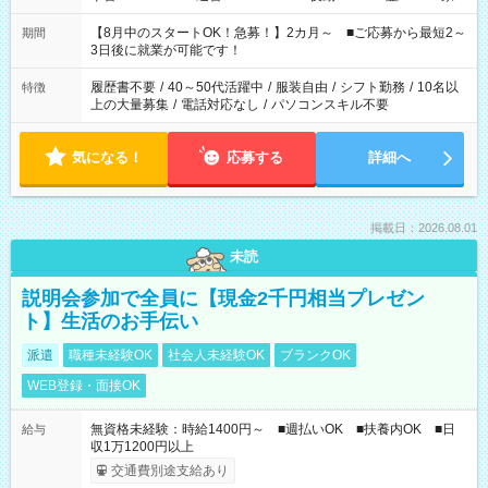
と休みを合わせたい」 「余裕を持って夕飯の準備がしたい」
「できれば残業はしたくない」 など、ご希望を教えてください
【8月中のスタートOK！急募！】2カ月～ ■ご応募から最短2～
期間
ね。 ※Wワーク希望の方へ 今ご覧のお仕事で希望する勤務時間
3日後に就業が可能です！
と、もう1つのお仕事の勤務時間。 合計で週40時間を超える場
合は応募できません。
履歴書不要
/
40～50代活躍中
/
服装自由
/
シフト勤務
/
10名以
特徴
上の大量募集
/
電話対応なし
/
パソコンスキル不要
気になる！
応募する
詳細へ
掲載日：2026.08.01
未読
説明会参加で全員に【現金2千円相当プレゼン
ト】生活のお手伝い
派遣
職種未経験OK
社会人未経験OK
ブランクOK
WEB登録・面接OK
無資格未経験：時給1400円～ ■週払いOK ■扶養内OK ■日
給与
収1万1200円以上
交通費別途支給あり