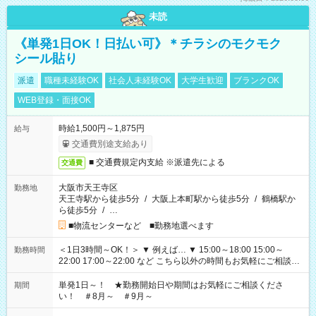
未読
《単発1日OK！日払い可》＊チラシのモクモク
シール貼り
派遣
職種未経験OK
社会人未経験OK
大学生歓迎
ブランクOK
WEB登録・面接OK
時給1,500円～1,875円
給与
交通費別途支給あり
■ 交通費規定内支給 ※派遣先による
交通費
大阪市天王寺区
勤務地
天王寺駅から徒歩5分
/
大阪上本町駅から徒歩5分
/
鶴橋駅か
ら徒歩5分
/
…
■物流センターなど ■勤務地選べます
＜1日3時間～OK！＞ ▼ 例えば… ▼ 15:00～18:00 15:00～
勤務時間
22:00 17:00～22:00 など こちら以外の時間もお気軽にご相談く
ださい！
単発1日～！ ★勤務開始日や期間はお気軽にご相談くださ
期間
い！ ＃8月～ ＃9月～