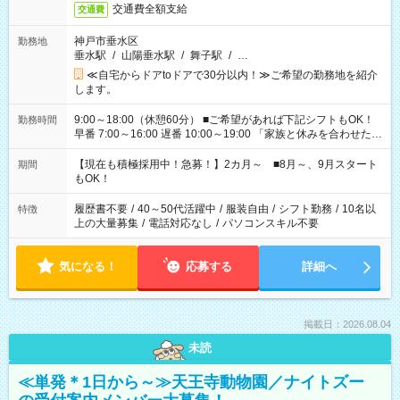
交通費全額支給
交通費
神戸市垂水区
勤務地
垂水駅
/
山陽垂水駅
/
舞子駅
/
…
≪自宅からドアtoドアで30分以内！≫ご希望の勤務地を紹介
します。
9:00～18:00（休憩60分） ■ご希望があれば下記シフトもOK！
勤務時間
早番 7:00～16:00 遅番 10:00～19:00 「家族と休みを合わせた
い」 「余裕を持って夕飯の準備がしたい」 「できれば残業はし
たくない」 など、ご希望を教えてくださいね。 ※Wワーク希望
【現在も積極採用中！急募！】2カ月～ ■8月～、9月スタート
期間
の方へ 今ご覧のお仕事で希望する勤務時間と、もう1つのお仕事
もOK！
の勤務時間。 合計で週40時間を超える場合は応募できません。
履歴書不要
/
40～50代活躍中
/
服装自由
/
シフト勤務
/
10名以
特徴
上の大量募集
/
電話対応なし
/
パソコンスキル不要
気になる！
応募する
詳細へ
掲載日：2026.08.04
未読
≪単発＊1日から～≫天王寺動物園／ナイトズー