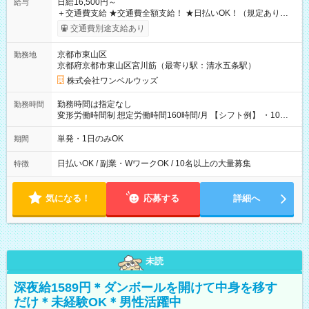
日給16,500円～
給与
＋交通費支給 ★交通費全額支給！ ★日払いOK！（規定あり） ┗
働いたその日に現金GET♪ お仕事後はコンビニATMから 日払
交通費別途支給あり
い分を引き落とせます！ 【試用期間】試用期間なし
京都市東山区
勤務地
京都府京都市東山区宮川筋（最寄り駅：清水五条駅）
株式会社ワンベルウッズ
勤務時間は指定なし
勤務時間
変形労働時間制 想定労働時間160時間/月 【シフト例】 ・10：
00～20：00
単発・1日のみOK
期間
日払いOK / 副業・WワークOK / 10名以上の大量募集
特徴
気になる！
応募する
詳細へ
未読
深夜給1589円＊ダンボールを開けて中身を移す
だけ＊未経験OK＊男性活躍中