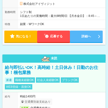
株式会社アイヴィジット
シフト制
勤務時間
1日あたりの実働時間：最大8時間/日 【月水金日】：8:45～
16:30 【火木】：8:45～19:00 週3日～OK、シフト制 ※扶養内
勤務OK ※月1回～2回程度、日曜日出勤をお願いします。 ※時間
副業・WワークOK
特徴
内にて5時間～のシフト組み合わせ※固定シフトではございませ
ん。
気になる！
応募する
詳細へ
未読
給与即払いOK！高時給！土日休み！日勤のお仕
事！梱包業務
派遣
職種未経験OK
社会人未経験OK
ブランクOK
WEB登録・面接OK
時給1400円
給与
交通費別途支給あり