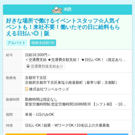
未読
好きな場所で働けるイベントスタッフ☆人気イ
ベントも！来社不要！働いたその日に給料もら
える日払い◎｜阪
アルバイト
職種未経験OK
日給16,500円～
給与
＋交通費支給 ★交通費全額支給！ ★日払いOK！（規定あり） ┗
働いたその日に現金GET♪ お仕事後はコンビニATMから 日払
交通費別途支給あり
い分を引き落とせます！ 【試用期間】試用期間なし
京都市下京区
勤務地
京都府京都市下京区東塩小路釜殿町（最寄り駅：京都駅）
株式会社ワンベルウッズ
勤務時間は指定なし
勤務時間
変形労働時間制 想定労働時間160時間/月 【シフト例】 ・10：
00～20：00
単発・1日のみOK
期間
日払いOK / 副業・WワークOK / 10名以上の大量募集
特徴