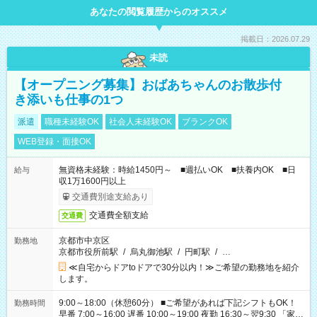
あなたの閲覧履歴からのオススメ
掲載日：2026.07.29
未読
【オープニング募集】おばあちゃんのお散歩付
き添いも仕事の1つ
派遣
職種未経験OK
社会人未経験OK
ブランクOK
WEB登録・面接OK
無資格未経験：時給1450円～ ■週払いOK ■扶養内OK ■日
給与
収1万1600円以上
交通費別途支給あり
交通費全額支給
交通費
京都市中京区
勤務地
京都市役所前駅
/
烏丸御池駅
/
円町駅
/
…
≪自宅からドアtoドアで30分以内！≫ご希望の勤務地を紹介
します。
9:00～18:00（休憩60分） ■ご希望があれば下記シフトもOK！
勤務時間
早番 7:00～16:00 遅番 10:00～19:00 夜勤 16:30～翌9:30 「家族