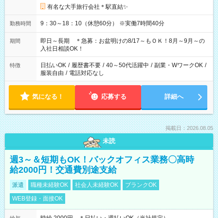
有名な大手旅行会社＊駅直結✨
9：30～18：10（休憩60分） ※実働7時間40分
勤務時間
即日～長期 ＊急募：お盆明けの8/17～もＯＫ！8月～9月～の
期間
入社日相談OK！
日払いOK
/
履歴書不要
/
40～50代活躍中
/
副業・WワークOK
/
特徴
服装自由
/
電話対応なし
気になる！
応募する
詳細へ
掲載日：2026.08.05
未読
週3～＆短期もOK！バックオフィス業務〇高時
給2000円！交通費別途支給
派遣
職種未経験OK
社会人未経験OK
ブランクOK
WEB登録・面接OK