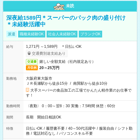
未読
深夜給1589円＊スーパーのパック肉の盛り付け
＊未経験活躍中
派遣
職種未経験OK
社会人未経験OK
ブランクOK
1,271円 ～1,589円 ＊日払いOK
給与
交通費別途支給あり
嬉しい全額支給（社内規定あり）
交通費
20～25万円
月収例
大阪府東大阪市
勤務地
ＪＲ長瀬駅から徒歩15分
/
南巽駅から徒歩10分
大手スーパーの食品加工の工場でかんたん軽作業のお仕事で
す！
〈夜勤〉 0：00～翌8：30 実働：7.5時間 休憩：60分
勤務時間
長期 開始日相談OK
期間
日払いOK
/
履歴書不要
/
40～50代活躍中
/
服装自由
/
シフト勤
特徴
務
/
電話対応なし
/
パソコンスキル不要