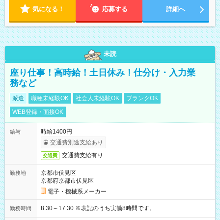
気になる！
応募する
詳細へ
未読
座り仕事！高時給！土日休み！仕分け・入力業
務など
派遣
職種未経験OK
社会人未経験OK
ブランクOK
WEB登録・面接OK
時給1400円
給与
交通費別途支給あり
交通費支給有り
交通費
京都市伏見区
勤務地
京都府京都市伏見区
電子・機械系メーカー
8:30～17:30 ※表記のうち実働8時間です。
勤務時間