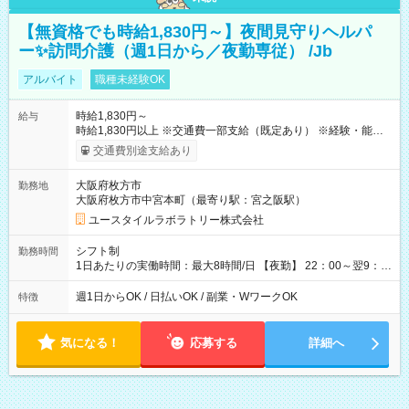
【無資格でも時給1,830円～】夜間見守りヘルパ
ー✨訪問介護（週1日から／夜勤専従） /Jb
アルバイト
職種未経験OK
時給1,830円～
給与
時給1,830円以上 ※交通費一部支給（既定あり） ※経験・能力を
考慮して決定します 【収入例】 週1回勤務の場合：1,830円×8時
交通費別途支給あり
間×4回=5万8,560円 週3回勤務の場合：1,830円×8時間×12回
=17万5,680円 【試用期間】試用期間あり 試用期間の長さ：2ヶ
大阪府枚方市
勤務地
月 ※ 雇用形態と給与に、本採用時と異なる部分があります。 雇
大阪府枚方市中宮本町（最寄り駅：宮之阪駅）
用形態：本採用時と同じです。 給与：時給 1,610円以上
ユースタイルラボラトリー株式会社
シフト制
勤務時間
1日あたりの実働時間：最大8時間/日 【夜勤】 22：00～翌9：
00 ※週1日～OK ／ 夜勤専従 ＊＊ 勤務時間例 ＊＊ ■22時か
ら翌7時 ■23時から翌8時 ■24時から翌9時 など ※上記の時間
週1日からOK / 日払いOK / 副業・WワークOK
特徴
内で8時間勤務（休憩1時間）ご利用者様により、時間は異なり
ます。 ※曜日固定（毎週同じ曜日での勤務となります）
気になる！
応募する
詳細へ