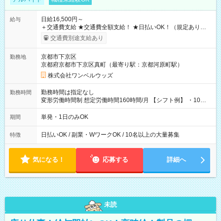
日給16,500円～
給与
＋交通費支給 ★交通費全額支給！ ★日払いOK！（規定あり） ┗
働いたその日に現金GET♪ お仕事後はコンビニATMから 日払
交通費別途支給あり
い分を引き落とせます！ 【試用期間】試用期間なし
京都市下京区
勤務地
京都府京都市下京区真町（最寄り駅：京都河原町駅）
株式会社ワンベルウッズ
勤務時間は指定なし
勤務時間
変形労働時間制 想定労働時間160時間/月 【シフト例】 ・10：
00～20：00
単発・1日のみOK
期間
日払いOK / 副業・WワークOK / 10名以上の大量募集
特徴
気になる！
応募する
詳細へ
未読