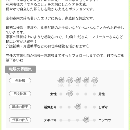
利用者様の「できること」を大切にしたケアを実践。
穏やかで自立した暮らしを陰から支えるポジションです。
京都市内の落ち着いたエリアにある、家庭的な施設です。
最初は掃除・洗濯や、食事配膳のお手伝いなどかんたんなことからお任せし
ていきます。
家事の延長線上のような感覚なので、主婦(主夫)さん・フリーターさんなど
幅広い方が活躍中！
介護補助・介護助手などのお仕事経験も活かせます〇
専任の営業担当が面接～就業後までずっとフォローしますので、何でもご相
談下さいね！
職場の雰囲気
年齢層
20代
30
40
50
60
男女比率
女性
男性
職場の様子
活気あり
しずか
仕事の仕方
テキパキ
コツコツ