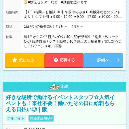
■物流センターなど ■勤務地選べます
【1日3時間～も相談OK!】午前中のみや18時以降などのシフト
勤務時間
あり！ シフト例 ▼9:00～12:00 ▼9:00～17:00 ▼10:00～19:00
▼18:00～21:00
1日だけの単発OK！＃8月～ ＃9月～
期間
週1日からOK
/
日払いOK
/
40～50代活躍中
/
副業・Wワーク
特徴
OK
/
服装自由
/
シフト勤務
/
10名以上の大量募集
/
電話対応な
し
/
パソコンスキル不要
気になる！
応募する
詳細へ
未読
好きな場所で働けるイベントスタッフ☆人気イ
ベントも！来社不要！働いたその日に給料もら
える日払い◎｜阪
アルバイト
職種未経験OK