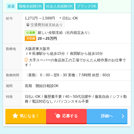
派遣
職種未経験OK
社会人未経験OK
ブランクOK
1,271円 ～1,589円 ＊日払いOK
給与
交通費別途支給あり
嬉しい全額支給（社内規定あり）
交通費
20～25万円
月収例
大阪府東大阪市
勤務地
ＪＲ長瀬駅から徒歩15分
/
南巽駅から徒歩10分
大手スーパーの食品加工の工場でかんたん軽作業のお仕事で
す！
〈夜勤〉 0：00～翌8：30 実働：7.5時間 休憩：60分
勤務時間
長期 開始日相談OK
期間
日払いOK
/
履歴書不要
/
40～50代活躍中
/
服装自由
/
シフト勤
特徴
務
/
電話対応なし
/
パソコンスキル不要
気になる！
応募する
詳細へ