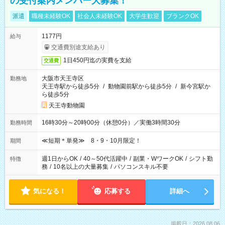
の受付案内メンバー大募集！
派遣
職種未経験OK
社会人未経験OK
大学生歓迎
ブランクOK
1177円
給与
交通費別途支給あり
1日450円迄の実費を支給
交通費
大阪市天王寺区
勤務地
天王寺駅から徒歩5分
/
動物園前駅から徒歩5分
/
新今宮駅か
ら徒歩5分
天王寺動物園
16時30分～20時00分（休憩0分）／実働3時間30分
勤務時間
≪短期＊単発≫ 8・9・10月限定！
期間
週1日からOK
/
40～50代活躍中
/
副業・WワークOK
/
シフト勤
特徴
務
/
10名以上の大量募集
/
パソコンスキル不要
気になる！
応募する
詳細へ
掲載日：2026.08.06