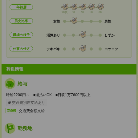
年齢層
20代
30
40
50
60
男女比率
女性
男性
職場の様子
活気あり
しずか
仕事の仕方
テキパキ
コツコツ
募集情報
給与
時給2200円～ ■週払いOK ■日収1万7600円以上
交通費別途支給あり
交通費全額支給
交通費
勤務地