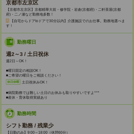
京都市左京区
【京都市左京区】京都精華大前・修学院・岩倉(京都府)・二軒茶屋(京都
府)・二ノ瀬など勤務地多数！
【自宅からドアtoドアで30分以内】介護施設でのお仕事。勤務地選べま
す！
勤務曜日
週2～3 / 土日祝休
週2日～OK！
■曜日固定の相談OK！
■ご希望の曜日をご相談ください！
土日祝休みOK！
休日休暇
■病院勤務では難しい土日のお休みも取りやすいですよ^^*
■産休・育休取得実績あり
勤務時間
シフト勤務 / 残業少
【日勤のみ】9:00～18:00（休憩60分）