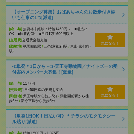
【オープニング募集】おばあちゃんのお散歩付き添
いも仕事の1つ[派遣]
[給 与]
無資格未経験：時給1450円～ ■週払い
OK ■扶養内OK ■日収1万1600円以上
[交通費]
交通費全額支給
気になる！
[勤務地]
祇園四条駅
/
三条(京都府)駅
/
東山(京都府)
駅
/
…
≪単発＊1日から～≫天王寺動物園／ナイトズーの受
付案内メンバー大募集！[派遣]
[給 与]
1177円
[交通費]
1日450円迄の実費を支給
気になる！
[勤務地]
天王寺駅から徒歩5分
/
動物園前駅から徒
歩5分
/
新今宮駅から徒歩5分
《単発1日OK！日払い可》＊チラシのモクモクシー
ル貼り[派遣]
[給 与]
時給1,500円～1,875円