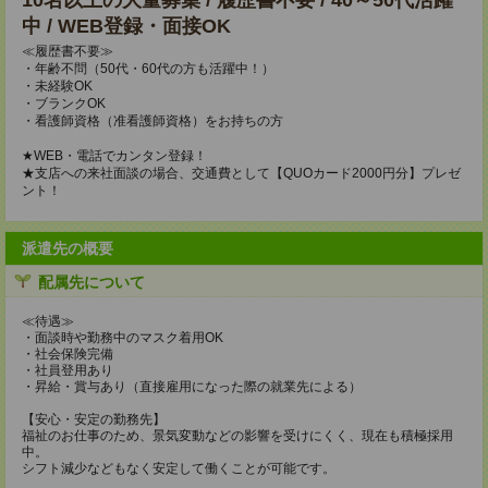
10名以上の大量募集 / 履歴書不要 / 40～50代活躍
中 / WEB登録・面接OK
≪履歴書不要≫
・年齢不問（50代・60代の方も活躍中！）
・未経験OK
・ブランクOK
・看護師資格（准看護師資格）をお持ちの方
★WEB・電話でカンタン登録！
★支店への来社面談の場合、交通費として【QUOカード2000円分】プレゼ
ント！
派遣先の概要
配属先について
≪待遇≫
・面談時や勤務中のマスク着用OK
・社会保険完備
・社員登用あり
・昇給・賞与あり（直接雇用になった際の就業先による）
【安心・安定の勤務先】
福祉のお仕事のため、景気変動などの影響を受けにくく、現在も積極採用
中。
シフト減少などもなく安定して働くことが可能です。