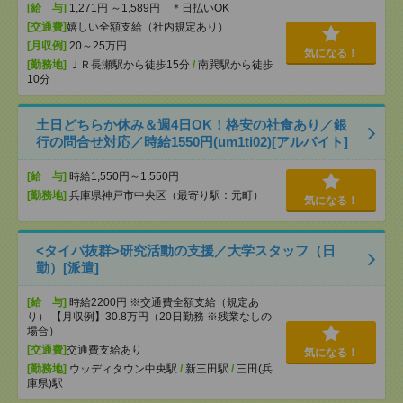
[給 与]
1,271円 ～1,589円 ＊日払いOK
[交通費]
嬉しい全額支給（社内規定あり）
[月収例]
20～25万円
気になる！
[勤務地]
ＪＲ長瀬駅から徒歩15分
/
南巽駅から徒歩
10分
土日どちらか休み＆週4日OK！格安の社食あり／銀
行の問合せ対応／時給1550円(um1ti02)[アルバイト]
[給 与]
時給1,550円～1,550円
[勤務地]
兵庫県神戸市中央区（最寄り駅：元町）
気になる！
<タイパ抜群>研究活動の支援／大学スタッフ（日
勤）[派遣]
[給 与]
時給2200円 ※交通費全額支給（規定あ
り） 【月収例】30.8万円（20日勤務 ※残業なしの
場合）
[交通費]
交通費支給あり
気になる！
[勤務地]
ウッディタウン中央駅
/
新三田駅
/
三田(兵
庫県)駅