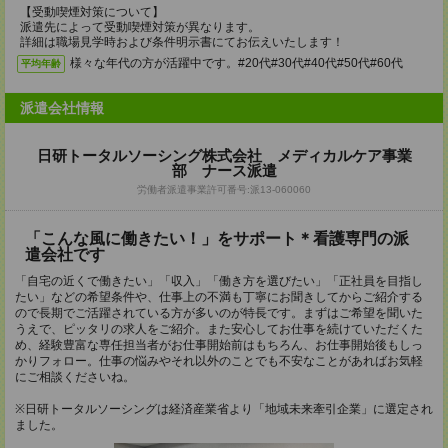
【受動喫煙対策について】
派遣先によって受動喫煙対策が異なります。
詳細は職場見学時および条件明示書にてお伝えいたします！
様々な年代の方が活躍中です。#20代#30代#40代#50代#60代
平均年齢
派遣会社情報
日研トータルソーシング株式会社 メディカルケア事業
部 ナース派遣
労働者派遣事業許可番号:派13-060060
「こんな風に働きたい！」をサポート＊看護専門の派
遣会社です
「自宅の近くで働きたい」「収入」「働き方を選びたい」「正社員を目指し
たい」などの希望条件や、仕事上の不満も丁寧にお聞きしてからご紹介する
ので長期でご活躍されている方が多いのが特長です。まずはご希望を聞いた
うえで、ピッタリの求人をご紹介。また安心してお仕事を続けていただくた
め、経験豊富な専任担当者がお仕事開始前はもちろん、お仕事開始後もしっ
かりフォロー。仕事の悩みやそれ以外のことでも不安なことがあればお気軽
にご相談くださいね。
※日研トータルソーシングは経済産業省より「地域未来牽引企業」に選定され
ました。