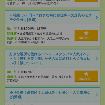
ら徒歩5分
/
梅田(地下鉄)駅から徒歩5分
/
…
＜時給1,500円～＊好きな時にお仕事＞文房具のモク
モク仕分け[派遣]
[給 与]
時給1,500円～1,875円
[交通費]
■ 交通費規定内支給 ※派遣先による
気になる！
[勤務地]
天王寺駅から徒歩5分
/
大阪上本町駅から
徒歩5分
/
鶴橋駅から徒歩5分
/
…
好きな場所で働けるイベントスタッフ☆人気イベン
トも！来社不要！働いたその日に給料もらえる日払
い◎｜阪[アルバイト]
[給 与]
日給16,500円～
[勤務地]
京都府京都市下京区真町（最寄り駅：京都
気になる！
河原町駅）
座り仕事！高時給！土日休み！仕分け・入力業務な
ど[派遣]