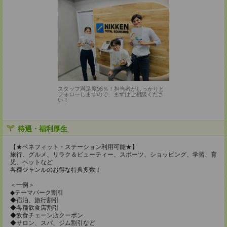
スタッフ満足度96％！担当者がしっかりと
フォローしますので、まずはご相談くださ
い！
待遇・福利厚生
【★ベネフィット・ステーション利用可能★】
旅行、グルメ、リラク＆ビューティー、スポーツ、ショッピング、学習、育
児、ペットなど
各種ジャンルのお得な特典多数！
＜一例＞
◆テーマパーク割引
◆宿泊、旅行割引
◆各種飲食店割引
◆飲食チェーン店クーポン
◆サロン、スパ、ジム割引など