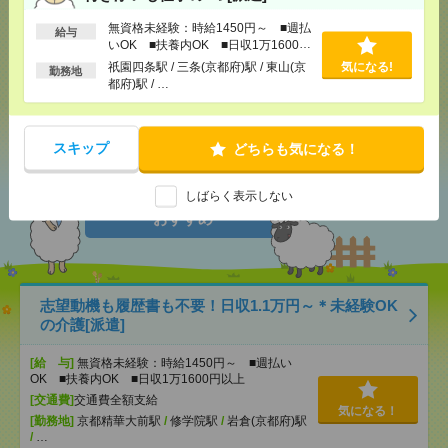
無資格未経験：時給1450円～ ■週払
給与
いOK ■扶養内OK ■日収1万1600円
メール
LINE
で送る
で送る
以上
祇園四条駅 / 三条(京都府)駅 / 東山(京
気になる!
勤務地
都府)駅 / …
シェア
ツイート
ブックマーク
スキップ
どちらも気になる！
しばらく表示しない
あなたの閲覧履歴からの
おすすめ
志望動機も履歴書も不要！日収1.1万円～＊未経験OK
の介護[派遣]
[給 与]
無資格未経験：時給1450円～ ■週払い
OK ■扶養内OK ■日収1万1600円以上
[交通費]
交通費全額支給
気になる！
[勤務地]
京都精華大前駅
/
修学院駅
/
岩倉(京都府)駅
/
…