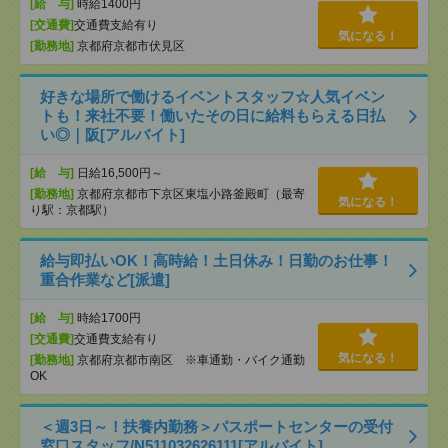
[給 与]
時給1400円
[交通費]
交通費支給有り
気になる！
[勤務地]
京都府京都市伏見区
好きな場所で働けるイベントスタッフ☆人気イベン
トも！来社不要！働いたその日に給料もらえる日払
い◎｜阪[アルバイト]
[給 与]
日給16,500円～
[勤務地]
京都府京都市下京区東塩小路釜殿町（最寄
気になる！
り駅：京都駅）
給与即払いOK！高時給！土日休み！日勤のお仕事！
重合作業など[派遣]
[給 与]
時給1700円
[交通費]
交通費支給有り
気になる！
[勤務地]
京都府京都市南区 ※車通勤・バイク通勤
OK
＜週3日～！扶養内勤務＞パスポートセンターの受付
窓口スタッフ/N511032626111[アルバイト]