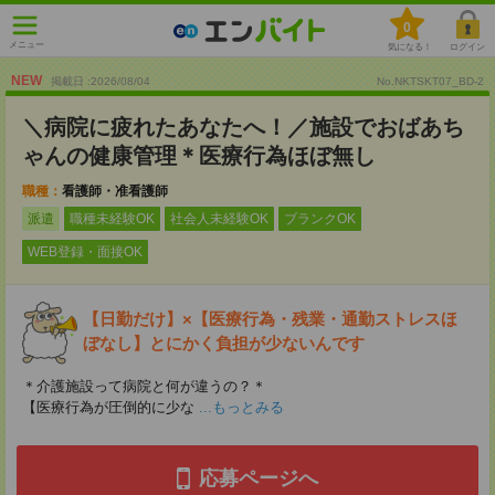
0
メニュー
気になる！
ログイン
NEW
掲載日 :2026
/
08
/
04
No.NKTSKT07_BD-2
＼病院に疲れたあなたへ！／施設でおばあち
ゃんの健康管理＊医療行為ほぼ無し
職種：
看護師・准看護師
派遣
職種未経験OK
社会人未経験OK
ブランクOK
WEB登録・面接OK
【日勤だけ】×【医療行為・残業・通勤ストレスほ
ぼなし】とにかく負担が少ないんです
＊介護施設って病院と何が違うの？＊
【医療行為が圧倒的に少な
...もっとみる
応募ページへ