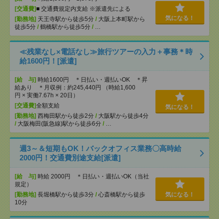
[交通費]
■ 交通費規定内支給 ※派遣先による
気になる！
[勤務地]
天王寺駅から徒歩5分
/
大阪上本町駅から
徒歩5分
/
鶴橋駅から徒歩5分
/
…
≪残業なし×電話なし≫旅行ツアーの入力＋事務＊時
給1600円！[派遣]
[給 与]
時給1600円 ＊日払い・週払いOK ＊昇
給あり ＊月収例：約245,440円 （時給1,600
円 × 実働7.67h × 20日）
[交通費]
全額支給
気になる！
[勤務地]
西梅田駅から徒歩2分
/
大阪駅から徒歩4分
/
大阪梅田(阪急線)駅から徒歩6分
/
…
週3～＆短期もOK！バックオフィス業務〇高時給
2000円！交通費別途支給[派遣]
[給 与]
時給 2000円 ＊日払い・週払いOK（当社
規定）
[勤務地]
長堀橋駅から徒歩3分
/
心斎橋駅から徒歩
気になる！
10分