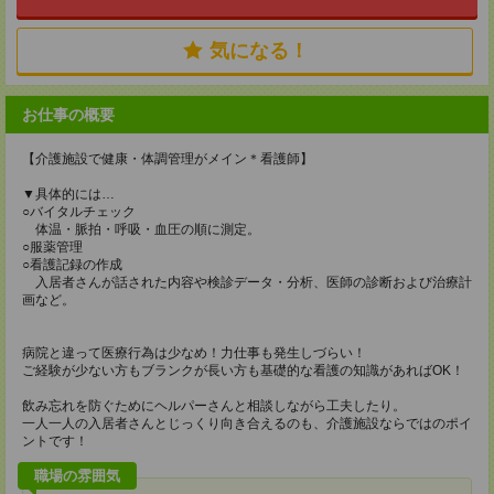
気になる！
お仕事の概要
【介護施設で健康・体調管理がメイン＊看護師】
▼具体的には…
○バイタルチェック
体温・脈拍・呼吸・血圧の順に測定。
○服薬管理
○看護記録の作成
入居者さんが話された内容や検診データ・分析、医師の診断および治療計
画など。
病院と違って医療行為は少なめ！力仕事も発生しづらい！
ご経験が少ない方もブランクが長い方も基礎的な看護の知識があればOK！
飲み忘れを防ぐためにヘルパーさんと相談しながら工夫したり。
一人一人の入居者さんとじっくり向き合えるのも、介護施設ならではのポイ
ントです！
職場の雰囲気