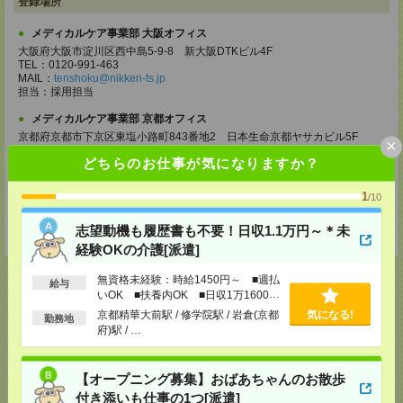
登録場所
メディカルケア事業部 大阪オフィス
大阪府大阪市淀川区西中島5-9-8 新大阪DTKビル4F
TEL：0120-991-463
MAIL：
tenshoku@nikken-ts.jp
担当：採用担当
メディカルケア事業部 京都オフィス
京都府京都市下京区東塩小路町843番地2 日本生命京都ヤサカビル5F
×
TEL：0120-991-463
どちらのお仕事が気になりますか？
MAIL：
tenshoku@nikken-ts.jp
担当：採用担当
1
/10
登録交通費
志望動機も履歴書も不要！日収1.1万円～＊未
★今ならご来社登録でQUOカード2000円分をプレゼント中★
経験OKの介護[派遣]
無資格未経験：時給1450円～ ■週払
給与
いOK ■扶養内OK ■日収1万1600円
以上
京都精華大前駅 / 修学院駅 / 岩倉(京都
気になる!
勤務地
応募ページへ
府)駅 / …
【オープニング募集】おばあちゃんのお散歩
気になる！
付き添いも仕事の1つ[派遣]