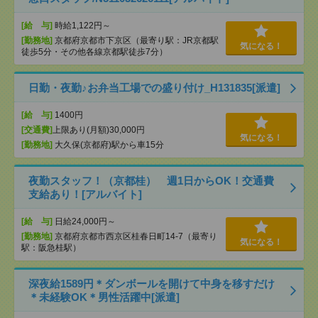
[給 与]
時給1,122円～
[勤務地]
京都府京都市下京区（最寄り駅：JR京都駅
気になる！
徒歩5分・その他各線京都駅徒歩7分）
日勤・夜勤♪お弁当工場での盛り付け_H131835[派遣]
[給 与]
1400円
[交通費]
上限あり(月額)30,000円
気になる！
[勤務地]
大久保(京都府)駅から車15分
夜勤スタッフ！（京都桂） 週1日からOK！交通費
支給あり！[アルバイト]
[給 与]
日給24,000円～
[勤務地]
京都府京都市西京区桂春日町14-7（最寄り
気になる！
駅：阪急桂駅）
深夜給1589円＊ダンボールを開けて中身を移すだけ
＊未経験OK＊男性活躍中[派遣]