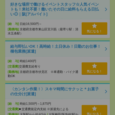
好きな場所で働けるイベントスタッフ☆人気イベン
トも！来社不要！働いたその日に給料もらえる日払
い◎｜阪[アルバイト]
[給 与]
日給16,500円～
[勤務地]
京都府京都市東山区宮川筋（最寄り駅：清
気になる！
水五条駅）
給与即払いOK！高時給！土日休み！日勤のお仕事！
梱包業務[派遣]
[給 与]
時給1400円
[交通費]
交通費支給有り
気になる！
[勤務地]
京都府京都市伏見区 ※車通勤・バイク通
勤OK
〈カンタン作業！〉スキマ時間にサクッと＊お菓子
の仕分け[派遣]
[給 与]
時給1,500円～1,875円
[交通費]
■ 交通費規定内支給 ※派遣先による
気になる！
[勤務地]
大阪駅から徒歩5分
/
大阪梅田(阪急線)駅か