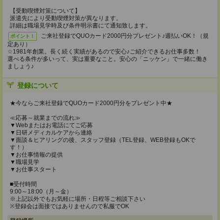
【受動喫煙対策について】
派遣先により受動喫煙対策が異なります。
詳細は職場見学時及び条件明示書にて通知致します。
ご来社登録でQUOカード2000円分プレゼント♪週払いOK！（規
ポイント！
定あり）
☆1981年創業。長く続く実績があるので安心♪ご紹介できるお仕事多数！
選べる条件が多いって、実は重要なこと。安心の「ニッケン」で一緒に働き
ましょう♪
登録について
★今ならご来社登録でQUOカード2000円分をプレゼント中★
≪応募～就業までの流れ≫
▼Webまたはお電話にてご応募
▼日研メディカルケアから連絡
▼面談＆ヒアリングの後、スタッフ登録（TEL登録、WEB登録もOKで
す！）
▼お仕事情報の提供
▼職場見学
▼お仕事スタート
■受付時間
9:00～18:00（月～金）
※上記以外でもお気軽に場所・日程等ご相談下さい
※登録会は面接ではありませんので私服でOK